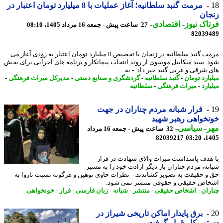
مرمت گنبد سلطانیه؛ آغاز عملیات با 8 میلیارد تومان اعتبار در
ان
اک نیوز
-
اقتصادی
-
27 ساعت پیش - جمعه 16 مرداد 1405، 08:10
82039
مرمت گنبد سلطانیه در زنجان با تخصیص 8 میلیارد تومان اعتبار به زودی آغاز می
. سید میکاییل موسوی از روند انتخاب پیمانکار و برنامه های اجرایی برای بخش
شرقی و غربی گنبد خبر داد. - به ...
یارد تومان
-
گنبد سلطانیه
-
گردشگری و صنایع دستی
-
مدیرکل میراث فرهنگی
-
ارد
-
میراث فرهنگی
-
سلطانیه
قرار شبانه مردم چناران در جهت
خواهی رهبر شهید
ر
-
سیاسی
-
32 ساعت پیش - جمعه 16 مرداد
82039217
1405
هدف پاسداشت میراث والای شهادت در قرار
نه، مردم چناران بار دیگر ارادت خود را به مسیر
و حقیقت به تصویر کشاندند. - نظرات حاوی توهین و هرگونه نسبت ناروا به
اص حقیقی و حقوقی منتشر نمی شود.
ران
-
اشخاص حقیقی
-
منتشر
-
شبانه
-
زبان فارسی
-
قرار
-
خونخواهی
برق پایدار اماکن تاریخی شیراز در
ور کار قرار گرفت