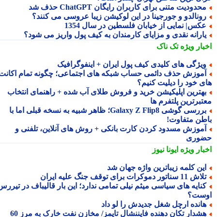
حدودیت متنی برای کاربران رایگان ChatGPT حذف شد
ونالدو و جورجینا در این لوکیشن زیبا عروسی می کنند؟
کس| نمایی از خیابان فلسطین در سال 1354
ارانه نقدی و مزایای کارمندان به کیف پول واریز می شود؟
بار ویژه
تک ناک
یژگی های کلیدی کیف پول ایران + اینفوگرافیک
موزش حذف دائمی حساب شبکه های اجتماعی؛ چگونه تمام اکانت
ی خود را دیلیت کنیم؟
هترین اپلیکیشن خرید و فروش طلای آب شده + راهنمای انتخاب
تبرترین پلتفرم ها
بررسی گوشی Galaxy Z Flip8؛ ظاهر شبیه به نسخه قبلی اما با
طن متفاوت!
موزش مسدود کردن کارت بانکی + روش های آنلاین، تلفنی و
وری
بار ویژه
ایونا نیوز
ین کلمه زیباترین واژه جهان شد
ش 11 سناتور دموکرات برای توقف جنگ علیه ایران
نایه های سیاسی میثم نیلی تمامی ندارد؛ این بار قالیباف در تیررس
ست؟
انده ارچل شغل جدیدش را لو داد
هشدار تکان دهنده فایننشال تایمز/ مخازن نفت خارک به مرز 60