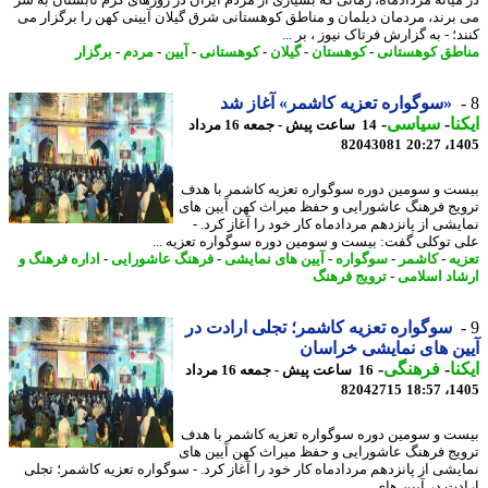
برند، مردمان دیلمان و مناطق کوهستانی شرق گیلان آیینی کهن را برگزار می
؛ - به گزارش فرتاک نیوز ، بر ...
طق کوهستانی
-
کوهستان
-
گیلان
-
کوهستانی
-
آیین
-
مردم
-
برگزار
«سوگواره تعزیه کاشمر» آغاز شد
نا
-
سیاسی
-
14 ساعت پیش - جمعه 16 مرداد
82043081
1405
ت و سومین دوره سوگواره تعزیه کاشمر با هدف
یج فرهنگ عاشورایی و حفظ میراث کهن آیین های
یشی از پانزدهم مردادماه کار خود را آغاز کرد. -
 توکلی گفت: بیست و سومین دوره سوگواره تعزیه ...
یه
-
کاشمر
-
سوگواره
-
آیین های نمایشی
-
فرهنگ عاشورایی
-
اداره فرهنگ و
اد اسلامی
-
ترویج فرهنگ
سوگواره تعزیه کاشمر؛ تجلی ارادت در
ن های نمایشی خراسان
نا
-
فرهنگی
-
16 ساعت پیش - جمعه 16 مرداد
82042715
1405
ت و سومین دوره سوگواره تعزیه کاشمر با هدف
یج فرهنگ عاشورایی و حفظ میراث کهن آیین های
یشی از پانزدهم مردادماه کار خود را آغاز کرد. - سوگواره تعزیه کاشمر؛ تجلی
ت در آیین های ...