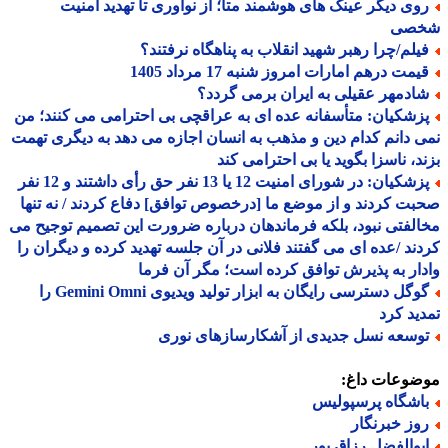
وی دیگر عینک های هوشمند متا؛ از نوآوری تا تهدید امنیت
صی
یلم/چرا رهبر شهید انقلاب به پناهگاه نرفتند؟
یمت درهم امارات امروز شنبه 17 مرداد 1405
ادمهر عقیلی به ایران برمی گردد؟
زشکیان: متأسفانه عده ای به عراقچی بی احترامی می کنند؛ من
 دانم کدام دین و مذهب به انسان اجازه می دهد به دیگری تهمت
د، ناسزا بگوید یا بی احترامی کند
پزشکیان: در شورای امنیت 12 یا 13 نفر حق رأی داشتند و 12 نفر
ت کردند و از موضع ما [درخصوص توافق] دفاع کردند / نه تنها
لفتی نبود، بلکه فرماندهان درباره ضرورت این تصمیم توجیح می
ند /عده ای می گفتند فلانی در آن جلسه تهدید کرده و دیگران را
ار به پذیرش توافق کرده است؛ مگر آن فرما
گوگل دسترسی رایگان به ابزار تولید ویدیوی Gemini Omni را
ید کرد
وسعه نسل جدیدی از آشکارسازهای نوری
ضوعات داغ:
اشگاه پرسپولیس
وز خبرنگار
بوالفضل رزاق پور