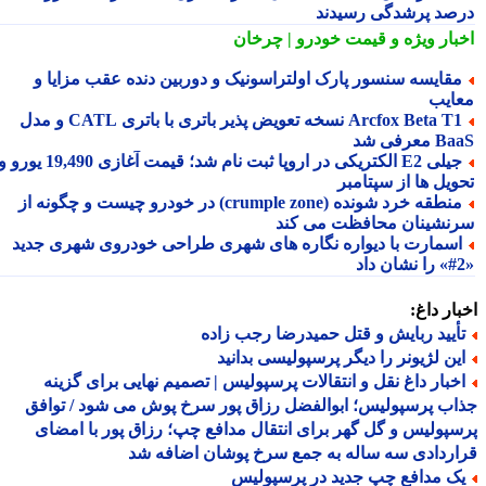
صد پرشدگی رسیدند
بار ویژه
و قیمت خودرو | چرخان
قایسه سنسور پارک اولتراسونیک و دوربین دنده عقب مزایا و
ایب
Arcfox Beta T1 نسخه تعویض پذیر باتری با باتری CATL و مدل
معرفی شد
جیلی E2 الکتریکی در اروپا ثبت نام شد؛ قیمت آغازی 19,490 یورو و
ویل ها از سپتامبر
منطقه خرد شونده (crumple zone) در خودرو چیست و چگونه از
نشینان محافظت می کند
سمارت با دیواره نگاره های شهری طراحی خودروی شهری جدید
ار داغ:
أیید ربایش و قتل حمیدرضا رجب زاده
ین لژیونر را دیگر پرسپولیسی بدانید
خبار داغ نقل و انتقالات پرسپولیس | تصمیم نهایی برای گزینه
ب پرسپولیس؛ ابوالفضل رزاق پور سرخ پوش می شود / توافق
پولیس و گل گهر برای انتقال مدافع چپ؛ رزاق پور با امضای
ردادی سه ساله به جمع سرخ پوشان اضافه شد
ک مدافع چپ جدید در پرسپولیس