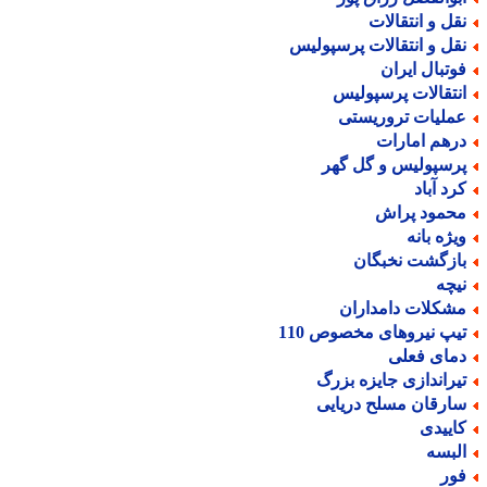
قل و انتقالات
قل و انتقالات پرسپولیس
وتبال ایران
نتقالات پرسپولیس
ملیات تروریستی
رهم امارات
رسپولیس و گل گهر
رد آباد
حمود پراش
یژه بانه
ازگشت نخبگان
یچه
شکلات دامداران
یپ نیروهای مخصوص 110
مای فعلی
یراندازی جایزه بزرگ
ارقان مسلح دریایی
اییدی
لبسه
ور