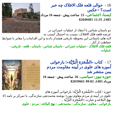
حوالی قلعه فلک الافلاک چه خبر
ت؟ +عکس
نا
-
اجتماعی
-
23 ساعت پیش - جمعه 16 مرداد
82040401
1405
باستان شناس با انتقاد از عملیات عمرانی در
ه قلعه فلک الافلاک، نسبت به احتمال آسیب به
ه های باستانی این محوطه تاریخی هشدار دادند و این اقدامات را مغایر با ضوابط
ت از آثار ...
ه فلک الافلاک
-
عملیات عمرانی
-
باستان شناس
-
باستان
-
قلعه
-
تاریخی
-
یات
کتاب «الشَّجَرَهَ الْبَرِّیَّهَ»؛ بازخوانی
زه های علوی در آیینه مقاومت مردم
ن منتشر شد
ه نیوز
-
سیاسی
-
26 ساعت پیش - جمعه 16
1، 09:02
82039661
 / کتاب «الشَّجَرَهَ الْبَرِّیَّهَ؛ بازخوانی آموزه های
علوی در آیینه ی مردم مقاوم یمن» نوشته محمدتقی سازندگی، با تمرکز بر نامه 45
لبلاغه و عبارت «الشَّجَرَهَ الْبَرِّیَّهَ ...
خوانی
-
مقاوم
-
سازندگی
-
محمدتقی
-
نهج البلاغه
-
مردم
-
علوی