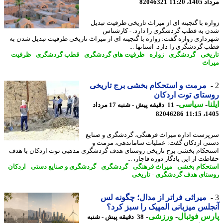
1، 11:20
82046321
ره با گنجینه ای از میراث تاریخی ظرفیت تبدیل
 به قطب گردشگری را دارد. - کارشناس
داری زواره گفت: زواره با گنجینه ای از میراث تاریخی ظرفیت تبدیل شدن به
 گردشگری را دارد. استانها ...
یخی
-
گردشگری
-
زواره
-
ظرفیت های گردشگری
-
قطب گردشگری
-
ظرفیت
-
اث
مرمت و استحکام بخشی برج تاریخی
تای توت اردکان
ا
-
سیاسی
-
11 دقیقه پیش - شنبه 17 مرداد
82046286
1405
رست اداره میراث فرهنگی، گردشگری و صنایع
ی اردکان گفت: عملیات ساماندهی، مرمت و
حکام بخشی برج تاریخی روستای هدف گردشگری مذهبی توت اردکان با هدف
ت از این یادگار دوره قاجار، ...
حکام بخشی
-
میراث فرهنگی
-
گردشگری
-
گردشگری و صنایع دستی
-
اردکان
-
تای هدف گردشگری
-
تاریخی
میراثی فراتر از مدال؛ چگونه لس
لس میزبانی المپیک را سبز کرد؟
س فوتبال
-
ورزشی
-
38 دقیقه پیش - شنبه