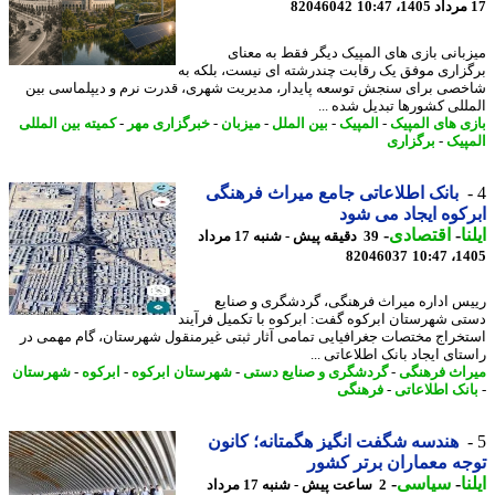
82046042
بانی بازی های المپیک دیگر فقط به معنای
زاری موفق یک رقابت چندرشته ای نیست، بلکه به
صی برای سنجش توسعه پایدار، مدیریت شهری، قدرت نرم و دیپلماسی بین
للی کشورها تبدیل شده ...
ی های المپیک
-
المپیک
-
بین الملل
-
میزبان
-
خبرگزاری مهر
-
کمیته بین المللی
پیک
-
برگزاری
بانک اطلاعاتی جامع میراث فرهنگی
کوه ایجاد می شود
ا
-
اقتصادی
-
39 دقیقه پیش - شنبه 17 مرداد
82046037
1405
س اداره میراث فرهنگی، گردشگری و صنایع
ی شهرستان ابرکوه گفت: ابرکوه با تکمیل فرآیند
خراج مختصات جغرافیایی تمامی آثار ثبتی غیرمنقول شهرستان، گام مهمی در
ای ایجاد بانک اطلاعاتی ...
اث فرهنگی
-
گردشگری و صنایع دستی
-
شهرستان ابرکوه
-
ابرکوه
-
شهرستان
نک اطلاعاتی
-
فرهنگی
هندسه شگفت انگیز هگمتانه؛ کانون
ه معماران برتر کشور
ا
-
سیاسی
-
2 ساعت پیش - شنبه 17 مرداد