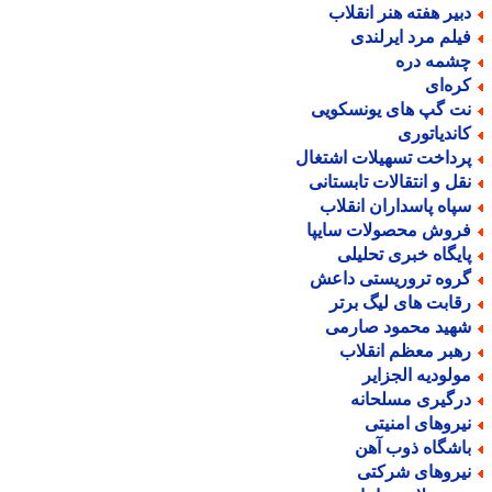
بیر هفته هنر انقلاب
یلم مرد ایرلندی
شمه دره
ره‌ای
ت گپ های یونسکویی
اندیاتوری
رداخت تسهیلات اشتغال
قل و انتقالات تابستانی
پاه پاسداران انقلاب
روش محصولات سایپا
ایگاه خبری تحلیلی
روه تروریستی داعش
قابت های لیگ برتر
هید محمود صارمی
هبر معظم انقلاب
ولودیه الجزایر
رگیری مسلحانه
یروهای امنیتی
اشگاه ذوب آهن
یروهای شرکتی