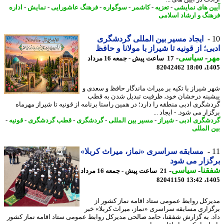
ن های نمایشی
-
تعزیه
-
کاشمر
-
سوگواره
-
فرهنگ عاشورایی
-
نمایش
-
اداره
نگ و ارشاد اسلامی
ایجاد مسیر بین المللی گردشگری
ی؛ از قونیه تا شیراز با مولانا و حافظ
ر
-
سیاسی
-
17 ساعت پیش - جمعه 16 مرداد
82042462
1405
 شیراز با تکیه بر میراث ماندگار حافظ و سعدی و
ینه درخشان خود، ظرفیت تبدیل شدن به قطب
شگری ادبی منطقه را دارد؛ در همین راستا برنامه از قونیه تا شیراز مهرماه
ار می شود. - ایجاد ...
شگری ادبی
-
شیراز
-
مسیر بین المللی
-
گردشگری
-
قطب گردشگری
-
قونیه
-
 المللی
مسابقه سراسری «نماز، میراث کربلا»
زار می شود
نا
-
سیاسی
-
21 ساعت پیش - جمعه 16 مرداد
82041150
1405
رکل روابط عمومی ستاد اقامه نماز کشور از
زاری مسابقه سراسری «نماز، میراث کربلا» خبر
. به گزارش شفقنا، حامد صالحی مدیرکل روابط عمومی ستاد اقامه نماز کشور