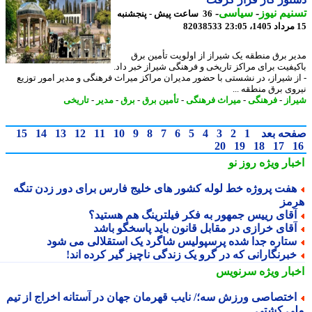
یم نیوز
-
سیاسی
-
36 ساعت پیش - پنجشنبه
82038533
ر برق منطقه یک شیراز از اولویت تأمین برق
یفیت برای مراکز تاریخی و فرهنگی شیراز خبر داد.
ز شیراز، در نشستی با حضور مدیران مراکز میراث فرهنگی و مدیر امور توزیع
وی برق منطقه ...
از
-
فرهنگی
-
میراث فرهنگی
-
تأمین برق
-
برق
-
مدیر
-
تاریخی
حه بعد
1
2
3
4
5
6
7
8
9
10
11
12
13
14
15
20
19
18
17
بار ویژه
روز نو
فت پروژه خط لوله کشور های خلیج فارس برای دور زدن تنگه
مز
قای رییس جمهور به فکر فیلترینگ هم هستید؟
قای خرازی در مقابل قانون باید پاسخگو باشد
تاره جدا شده پرسپولیس شاگرد یک استقلالی می شود
برنگارانی که در گرو یک زندگی ناچیز گیر کرده اند!
بار ویژه
سرنویس
ختصاصی ورزش سه؛/ نایب قهرمان جهان در آستانه اخراج از تیم
ی کشتی