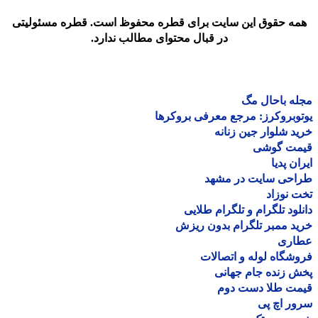
مه حقوق این سایت برای قطره محفوظ است. قطره مسئولیتی
در قبال محتوای مطالب ندارد.
ه باحال مگ
وبروکرز: مرجع معرفی بروکرها
د شلوار جین زنانه
مت گوشی
ان پدیا
احی سایت در مشهد
 نوزاد
لود تلگرام و تلگرام طلایی
د ممبر تلگرام بدون ریزش
اری
شگاه لوله و اتصالات
 زنده جام جهانی
مت طلا دست دوم
ر اچ پی