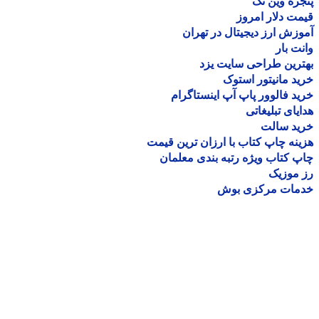
ره وین تک
ت دلار امروز
زش ارز دیجیتال در تهران
ت بار
رین طراحی سایت یزد
د مانیتور استوک
د فالوور پاپ آپ اینستاگرام
یای تبلیغاتی
ید سالت
نه چاپ کتاب با ارزان ترین قیمت
 کتاب ویژه رتبه بندی معلمان
موزیک
مات مرکزی بوش