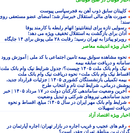
اپیتان سابق ذوب آهن به فجرسپاسی پیوست
ورت های مالی استقلال خبرساز شد؛ امضای عضو مستعفی روی
د!
سوایی تازه برای اینفانتینو؛ اتهام رابطه با کارمند یوفا
دان برای بازگشت به استقلال تخفیف ویژه می دهد!
وبرتو پیاتزا به تهران رسید؛ رقابت ۲۸ ملی پوش برای ۱۴ جایگاه
بار ویژه
اندیشه معاصر
حوه مشاهده سوابق بیمه تامین اجتماعی با کد ملی | آموزش ورود به
مانه و دریافت سابقه بیمه
نیک وام بانک ملت ۱۴۰۵ چیست؟/ جدول شرایط نیک وام بانک ملت/
ساط نیک وام بانک ملت+ نحوه دریافت نیک وام بانک ملت
بیمه تکمیلی بازنشستگان کشوری ۱۴۰۵ | جزئیات قرارداد جدید،
شش درمانی، شرایط ثبت نام و انتخاب طرح
آخرین وضعیت ساماندهی کارکنان دولت در ۱۷ مرداد ۱۴۰۵ | خبر
ید ساماندهی نیروهای شرکتی و تبدیل وضعیت
شرایط وام بانک مهر ایران در سال ۱۴۰۵؛ مبلغ، اقساط و نحوه
یافت تسهیلات
بار ویژه
اقتصاد آزاد
قم های عجیب و غریب اجاره در بازار تهران/ اجاره آپارتمان در
ان ترین مناطق تهران چقدر است؟