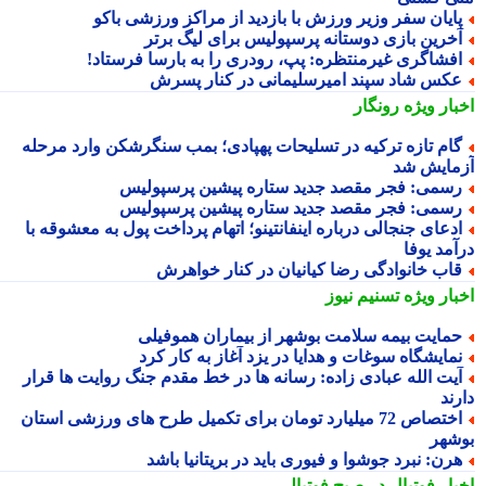
ایان سفر وزیر ورزش با بازدید از مراکز ورزشی باکو
خرین بازی دوستانه پرسپولیس برای لیگ برتر
فشاگری غیرمنتظره: پپ، رودری را به بارسا فرستاد!
کس شاد سپند امیرسلیمانی در کنار پسرش
بار ویژه
رونگار
ام تازه ترکیه در تسلیحات پهپادی؛ بمب سنگرشکن وارد مرحله
مایش شد
سمی: فجر مقصد جدید ستاره پیشین پرسپولیس
سمی: فجر مقصد جدید ستاره پیشین پرسپولیس
دعای جنجالی درباره اینفانتینو؛ اتهام پرداخت پول به معشوقه با
آمد یوفا
اب خانوادگی رضا کیانیان در کنار خواهرش
بار ویژه
تسنیم نیوز
مایت بیمه سلامت بوشهر از بیماران هموفیلی
مایشگاه سوغات و هدایا در یزد آغاز به کار کرد
یت الله عبادی زاده: رسانه ها در خط مقدم جنگ روایت ها قرار
ند
اختصاص 72 میلیارد تومان برای تکمیل طرح های ورزشی استان
شهر
رن: نبرد جوشوا و فیوری باید در بریتانیا باشد
بار فوتبال در صبح فوتبالی