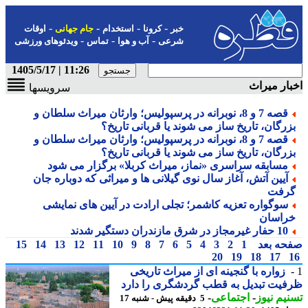
-
-
-
-
خبر
کرونا
استخدام
جام جهانی
اوقات
-
-
-
شرعی
آب و هوا
تماس
ویدئوهای ورزشی
11:26 | 1405/5/17
ار میراث
سرویسها
قصه 7 و 8، نوبرانه در پرسپولیس؛ وارثان میراث سلطان و
زرگان، تاریخ ساز می شوند یا قربانی تاریخ؟
قصه 7 و 8، نوبرانه در پرسپولیس؛ وارثان میراث سلطان و
زرگان، تاریخ ساز می شوند یا قربانی تاریخ؟
مسابقه سراسری «نماز، میراث کربلا» برگزار می شود
آیین آتش، آغاز سال نوی گیلانی ها و میراثی که دوباره جان
رفت
سوگواره تعزیه کاشمر؛ تجلی ارادت در آیین های نمایشی
راسان
10 حفار غیرمجاز در شرق مازندران دستگیر شدند
حه بعد
1
2
3
4
5
6
7
8
9
10
11
12
13
14
15
20
19
18
17
زواره با گنجینه ای از میراث تاریخی
یت تبدیل به قطب گردشگری را دارد
یم نیوز
-
اجتماعی
-
5 دقیقه پیش - شنبه 17