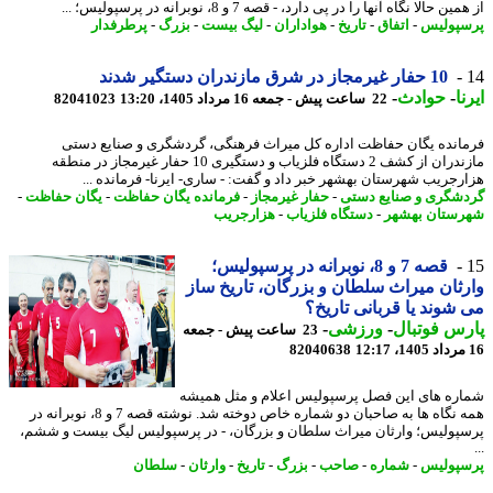
ن حالا نگاه آنها را در پی دارد، - قصه 7 و 8، نوبرانه در پرسپولیس؛ ...
پولیس
-
اتفاق
-
تاریخ
-
هواداران
-
لیگ بیست
-
بزرگ
-
پرطرفدار
10 حفار غیرمجاز در شرق مازندران دستگیر شدند
ا
-
حوادث
-
22 ساعت پیش - جمعه 16 مرداد 1405، 13:20
82041023
انده یگان حفاظت اداره کل میراث فرهنگی، گردشگری و صنایع دستی
مازندران از کشف 2 دستگاه فلزیاب و دستگیری 10 حفار غیرمجاز در منطقه
رجریب شهرستان بهشهر خبر داد و گفت: - ساری- ایرنا- فرمانده ...
شگری و صنایع دستی
-
حفار غیرمجاز
-
فرمانده یگان حفاظت
-
یگان حفاظت
-
ستان بهشهر
-
دستگاه فلزیاب
-
هزارجریب
قصه 7 و 8، نوبرانه در پرسپولیس؛
ثان میراث سلطان و بزرگان، تاریخ ساز
شوند یا قربانی تاریخ؟
س فوتبال
-
ورزشی
-
23 ساعت پیش - جمعه
82040638
ره های این فصل پرسپولیس اعلام و مثل همیشه
همه نگاه ها به صاحبان دو شماره خاص دوخته شد. نوشته قصه 7 و 8، نوبرانه در
پولیس؛ وارثان میراث سلطان و بزرگان، - در پرسپولیس لیگ بیست و ششم،
پولیس
-
شماره
-
صاحب
-
بزرگ
-
تاریخ
-
وارثان
-
سلطان