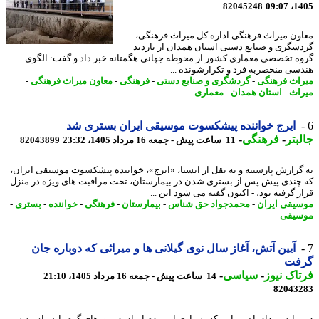
82045248
1405
ون میراث فرهنگی اداره کل میراث فرهنگی،
شگری و صنایع دستی استان همدان از بازدید
ه تخصصی معماری کشور از محوطه جهانی هگمتانه خبر داد و گفت: الگوی
سی منحصربه فرد و تکرارشونده ...
اث فرهنگی
-
گردشگری و صنایع دستی
-
فرهنگی
-
معاون میراث فرهنگی
-
اث
-
استان همدان
-
معماری
ایرج خواننده پیشکسوت موسیقی ایران بستری شد
بتر
-
فرهنگی
-
11 ساعت پیش - جمعه 16 مرداد 1405، 23:32
82043899
گزارش پارسینه و به نقل از ایسنا، «ایرج»، خواننده پیشکسوت موسیقی ایران،
چندی پیش پس از بستری شدن در بیمارستان، تحت مراقبت های ویژه در منزل
 گرفته بود، - اکنون گفته می شود این ...
یقی ایران
-
محمدجواد حق شناس
-
بیمارستان
-
فرهنگی
-
خواننده
-
بستری
-
یقی
آیین آتش، آغاز سال نوی گیلانی ها و میراثی که دوباره جان
فت
اک نیوز
-
سیاسی
-
14 ساعت پیش - جمعه 16 مرداد 1405، 21:10
82043
میانه مردادماه، زمانی که بسیاری از مردم ایران در روزهای گرم تابستان به سر