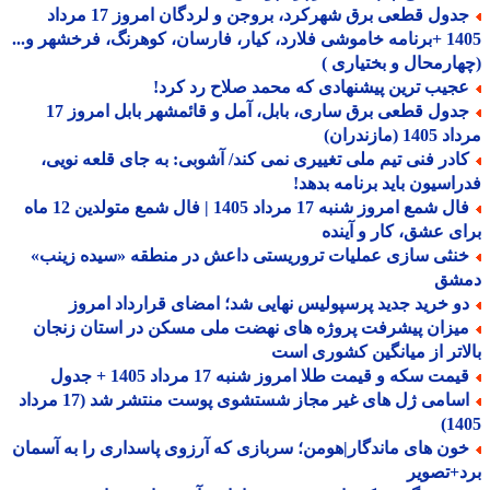
جدول قطعی برق شهرکرد، بروجن و لردگان امروز 17 مرداد
1405 +برنامه خاموشی فلارد، کیار، فارسان، کوهرنگ، فرخشهر و...
ارمحال و بختیاری )
جیب ترین پیشنهادی که محمد صلاح رد کرد!
جدول قطعی برق ساری، بابل، آمل و قائمشهر بابل امروز 17
1 (مازندران)
ادر فنی تیم ملی تغییری نمی کند/ آشوبی: به جای قلعه نویی،
اسیون باید برنامه بدهد!
فال شمع امروز شنبه 17 مرداد 1405 | فال شمع متولدین 12 ماه
ی عشق، کار و آینده
نثی سازی عملیات تروریستی داعش در منطقه «سیده زینب»
شق
و خرید جدید پرسپولیس نهایی شد؛ امضای قرارداد امروز
یزان پیشرفت پروژه های نهضت ملی مسکن در استان زنجان
اتر از میانگین کشوری است
مت سکه و قیمت طلا امروز شنبه 17 مرداد 1405 + جدول
اسامی ژل های غیر مجاز شستشوی پوست منتشر شد (17 مرداد
14
ون های ماندگار|هومن؛ سربازی که آرزوی پاسداری را به آسمان
+تصویر