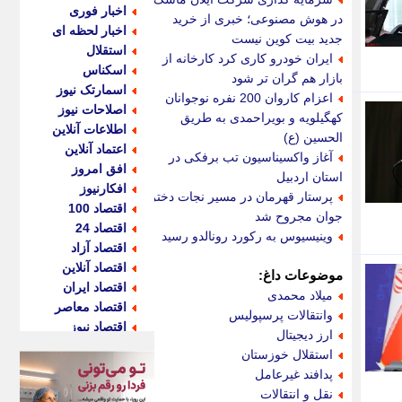
اخبار فوری
در هوش مصنوعی؛ خبری از خرید
اخبار لحظه ای
جدید بیت کوین نیست
استقلال
ایران خودرو کاری کرد کارخانه از
اسکناس
بازار هم گران تر شود
اسمارتک نیوز
اعزام کاروان 200 نفره نوجوانان
اصلاحات نیوز
کهگیلویه و بویراحمدی به طریق
اطلاعات آنلاین
الحسین (ع)
اعتماد آنلاین
آغاز واکسیناسیون تب برفکی در
افق امروز
استان اردبیل
افکارنیوز
پرستار قهرمان در مسیر نجات دختر
اقتصاد 100
جوان مجروح شد
اقتصاد 24
وینیسیوس به رکورد رونالدو رسید
اقتصاد آزاد
اقتصاد آنلاین
موضوعات داغ:
اقتصاد ایران
میلاد محمدی
اقتصاد معاصر
وانتقالات پرسپولیس
اقتصاد نیوز
ارز دیجیتال
اکو ایران
استقلال خوزستان
اکوفارس
پدافند غیرعامل
اکونگار
نقل و انتقالات