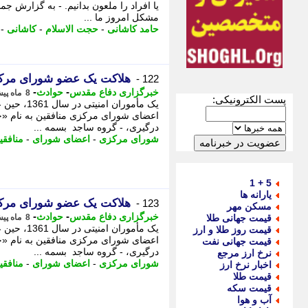
یا افراد را ملعون بدانیم. - به گزارش 
مشکل امروز ما ...
حامد کاشانی
-
حجت الاسلام
-
کاشانی
-
هلاکت یک عضو شورای مرک
122 -
-
-
خبرگزاری دفاع مقدس
حوادث
8 ماه پیش - سه شنبه 11 آذر 1404، 12:35
پست الکترونیکی:
یک مأموران
اعضای شورای مرکزی منافقین به نام «
درگیری، - گروه ساجد بسمه ...
شورای مرکزی
-
اعضای شورای
-
منافقی
5 + 1
یارانه ها
هلاکت یک عضو شورای مرکز
123 -
مسکن مهر
-
-
خبرگزاری دفاع مقدس
حوادث
قیمت جهانی طلا
8 ماه پیش - سه شنبه 11 آذر 1404، 12:30
یک مأموران
قیمت روز طلا و ارز
اعضای شورای مرکزی منافقین به نام «
قیمت جهانی نفت
درگیری، - گروه ساجد بسمه ...
نرخ ارز مرجع
شورای مرکزی
-
اعضای شورای
-
منافقی
اخبار نرخ ارز
قیمت طلا
قیمت سکه
آب و هوا