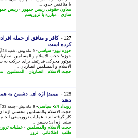
با منافقین حدود ...
معاون حقوقی رییس جمهور
-
رییس جمه
سازی
-
مبارزه با تروریسم
کافر و منافق از جمله افراد
127 -
کرده است
-
-
حوزه نیوز
سیاسی
9 ماه پیش - شنبه 24 آبان 1404، 09:37
حوزه/ حجت الاسلام و المسلمین انصاری
موتور محرکی قدرتمند برای حرکت به س
الاسلام و المسلمین انصاریان ...
حجت الاسلام
-
انصاریان
-
المسلمین
-
مع
ببینید| اژه ای: دشمن به هم
128 -
دهند
-
-
رویداد 24
سیاسی
9 ماه پیش - جمعه 23 آبان 1404، 21:52
حجت الاسلام والمسلمین محسنی اژه ای:
کار گرفته اند تا عملیات تروریستی انجا
ببینید اژه ای: دشمن ...
حجت الاسلام والمسلمین
-
عملیات ترور
طلب
-
اطلاعاتی
-
ترور