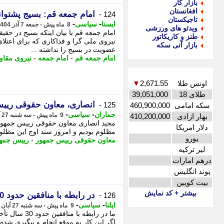
بازار کار
افغانستان
امام جمعه قم: بسیج پشتوان
124 -
تاجیکستان
-
-
ایسنا
سیاسی
8 ماه پیش - جمعه 7 آذر 1404، 13:10
ویدئو های ورزشی
امام جمعه قم با بیان اینکه بسیج در حق
طنز و کاریکاتور
نیروی ملی گرا و فداکاری که برای اعت
بازار آتی سکه
عضویت در بسیج را نداشته ...
امام جمعه قم
-
امام جمعه
-
نیروی مقا
اونس طلا
2,671.55
▼
طلای 18
39,051,000
انصاری، معاون حقوقی رییس جمهور: د
125 -
سکه امامی
460,900,000
-
-
جماران
سیاسی
9 ماه پیش - سه شنبه 27 آبان 1404، 15:35
بهار ازادی
410,200,000
مجید انصاری معاون حقوقی رییس جمهور 
دلار امریکا
مظلوم بودیم و امروز سند اوج این مظلومی
یورو
معاون حقوقی رییس جمهور
-
رییس جمه
لیر ترکیه
درهم امارات
پوند انگلیس
بیت کویین
بیشتر + کد نمایش
در رابطه با منافقین حدود 30 سال تأخیر داشتیم
126 -
-
-
ایلنا
سیاسی
9 ماه پیش - سه شنبه 27 آبان 1404، 12:00
ما در رابطه 
اگر این کار به موقع انجام و پیگیری شد