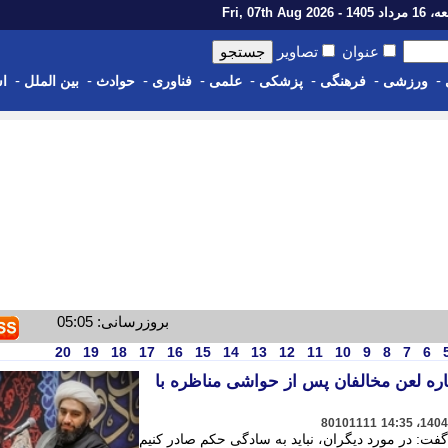
14 - Fri, 07th Aug 2026
عنوان
تصاویر
-
-
-
-
-
-
-
-
ورزشی
فرهنگی
پزشکی
علمی
فناوری
حوادث
بین الملل
اس
بروزرسانی: 05:05
20
19
18
17
16
15
14
13
12
11
10
9
8
7
6
اره لعن مخالفان پس از حواشی مناظره با
80101111
فت: در مورد دیگران، نباید به سادگی حکم صادر کنیم