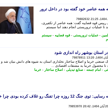
همه عناصر خود گفته بود در داخل ترور
79882632
رییس قوه قضاییه گفت: همه عناصر از تکفیری،
 تا عملیات تروریستی انجام دهند اما سیستم
مین
-
عملیات تروریستی
-
قوه قضاییه
-
سیستم
م
ر استان بوشهر راه اندازی شود
79878911
صنعتی خرما و اصلاح ساختار نخلداری استان به شیوه های دانش بنیان شد و 
جاد تا محصول خرما به مشتقات اقتصادی ...
ی
-
امام جمعه
-
صنایع تبدیلی
-
اصلاح ساختار
-
خرما
تیکه سنگین رشیدی کوچی به رسایی: توی جنگ 12 روزه چرا تفنگ رو غلاف کرده بودی چ
79853970