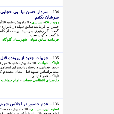
سردار حسن نیا: بی حجابی 
134 -
سرشان بکنیم
-
-
رویداد 24
سیاسی
9 ماه پیش - شنبه 10 آبان 1404، 10:47
حسن نیا فرمانده سابق سپاه در یادواره ش
گفت: اگر رهبری بفرمایند، پوست از کله
با گفت و گو درست ...
فرمانده سابق سپاه
-
شهرستان گلوگاه
-
جزییات جدید از پرونده قتل
135 -
-
-
تابناک
حوادث
10 ماه پیش - شنبه 26 مهر 1404، 09:40
بنده براساس شیوه قتل ایشان معتقدم که
تابناک، عفر قدیانی، ...
دادسرای انتظامی قضات
-
امام جماعت
-
عدم حضور در اجلاس شرم ا
136 -
-
-
تسنیم نیوز
سیاسی
10 ماه پیش - جمعه 25 مهر 1404، 17:20
امام جمعه تاکستان با تأکید بر رعایت تق