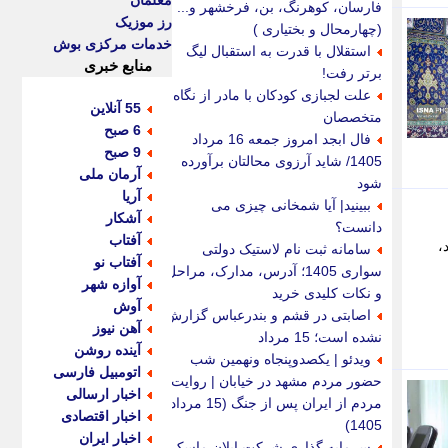
معلمان
فارسان، کوهرنگ، بن، فرخشهر و...
رز موزیک
(چهارمحال و بختیاری )
خدمات مرکزی بوش
استقلال با قدرت به استقبال لیگ
منابع خبری
برتر رفت!
علت لجبازی کودکان با مادر از نگاه
55 آنلاین
متخصصان
6 صبح
فال ابجد امروز جمعه 16 مرداد
9 صبح
1405/ شاید آرزوی محالتان برآورده
آرمان ملی
شود
آریا
ببینید| آیا شمخانی چیزی می
آشکار
دانست؟
آفتاب
،
سامانه ثبت نام لاستیک دولتی
آفتاب نو
سواری 1405؛ آدرس، مدارک، مراحل
آوازه شهر
و نکات کلیدی خرید
آوش
اصابتی در قشم و بندرعباس گزارش
آهن نیوز
نشده است؛ 15 مرداد
آینده روشن
ویدئو | یکصدوپنجاه ونهمین شب
اتومبیل فارسی
حضور مردم مشهد در خیابان | روایت
اخبار ارسالی
مردم از ایران پس از جنگ (15 مرداد
اخبار اقتصادی
1405)
اخبار ایران
سرمایه گذاری شرکت ایلان ماسک