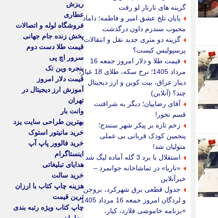
ریزش
گزینه های تارتار لو رفت
عطاری
پایان تلخ عشق امیر و فاطمه؛ داماد
فروشگاه لوله و اتصالات
محبوب سندرم داون درگذشت
پخش زنده جام جهانی
گزینه دو متری جدید نقل و انتقالات
قیمت طلا دست دوم
پرسپولیس کیست؟
سرور اچ پی
قیمت طلا و دلار امروز جمعه 16
پنجره وین تک
مرداد 1405؛ نرخ سکه، طلای 18 عیار،
قیمت دلار امروز
دینار عراق، بیت کوین و ارز دیجیتال
آموزش ارز دیجیتال در
چند؟ (آنلاین)
تهران
آقای رضاییان؛ دیگر به شرافتت
وانت بار
قسم نخور!
بهترین طراحی سایت یزد
زخم تازه بر پیکر شهر سنندج؛
خرید مانیتور استوک
پنجمین کودک قربانی بی عملی
خرید فالوور پاپ آپ
متولیان شد!
اینستاگرام
استقلال با برد 3 گله آماده لیگ شد
هدایای تبلیغاتی
«ناریا» در تماشاخانه جوانمرد –
خرید سالت
خبرآنلاین
هزینه چاپ کتاب با ارزان
جدول قطعی برق شهرکرد، بروجن
ترین قیمت
و لردگان امروز جمعه 16 مرداد 1405
چاپ کتاب ویژه رتبه بندی
+برنامه خاموشی فلارد، کیار،