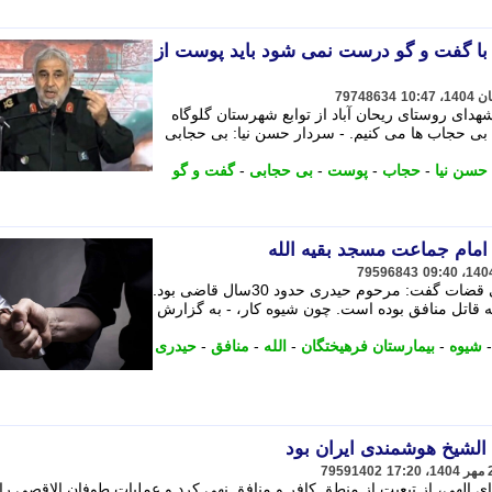
با گفت و گو درست نمی شود باید پوست از
79748634
هدای روستای ریحان آباد از توابع شهرستان گلوگاه
 بی حجاب ها می کنیم. - سردار حسن نیا: بی حجابی
حسن نیا
-
حجاب
-
پوست
-
بی حجابی
-
گفت و گو
 امام جماعت مسجد بقیه الله
79596843
جعفر قدیانی، دادستان دادسرای انتظامی قضات گفت: مرحوم حیدری حدود 30سال قاضی بود.
 قاتل منافق بوده است. چون شیوه کار، - به گزارش
شیوه
-
بیمارستان فرهیختگان
-
الله
-
منافق
-
حیدری
لشیخ هوشمندی ایران بود
79591402
وای الهی، از تبعیت از منطق کافر و منافق نهی کرد و عملیات طوفان الاقصی را