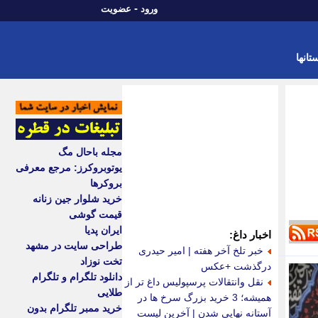
-
ورود
عضویت
تانها
مجله باحال مگ
یوتوبروکرز: مرجع معرفی
بروکرها
خرید شلوار جین زنانه
قیمت گوشی
ایران پدیا
اخبار داغ:
طراحی سایت در مشهد
خبر تلخ آخر هفته | امیر حیدری
تخت نوزاد
درگذشت +عکس
دانلود تلگرام و تلگرام
نقل وانتقالات پرسپولیس داغ تر از
طلایی
همیشه؛ 3 خرید بزرگ سرخ ها در
خرید ممبر تلگرام بدون
آستانه نهایی شدن | آخرین لیست