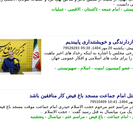
ی دانست. -
یستی
-
امام جمعه
-
تاکستان
-
الاقصی
-
عملیات
ازدارندگی و خویشتنداری پایبندیم
79529293
 مجلس با اشاره به اینکه رخداد های اخیر ماهیت
را برای ملت های اسلامی و افکار عمومی جهان
عضو کمیسیون امنیت
-
اسلام
-
صهیونیستی
-
ل امام جماعت مسجد باغ فیض کار منافقین باشد
79510409
 در مراسم ختم مرحوم حجت الاسلام حیدری امام جماعت موقت مسجد باغ فی
-
امام جماعت
-
باغ فیض
-
مراسم ختم
-
میانسال
-
پنجشنبه