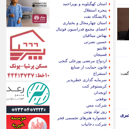
اکونیوز
استان کهگیلویه و بویراحمد
الف
پنجره استقلال
انتشار آنلاین
پالایشگاه نفت
اندیشه قرن
استان چهارمحال و بختیاری
اندیشه معاصر
اعضای مجمع فدراسیون فوتبال
اندیشه ها
بهتاش میثاقیان
انرژی پرس
حسین نصرتی
ای استخدام
فلایتیو
ایتنا
فسیجان
ایراف
ازدواج مرتضی پورعلی گنجی
ایران آرت
قانون حمایت از صنایع
ایران آنلاین
گفت:
استفراغ
ایران زندگی
سرمایه گذاری خطرپذیر
ایران فوری
کریستوفر کنت
ایرانی روز
اویجدان
ایرانیتال
بوقچی
ایرنا
شرکت مس
ایسکانیوز
روز تولد پوتین
را خبری
ایسنا
جشنواره هنرهای تجسمی فجر
ایکنا
شرکت دخانیات
ایلنا