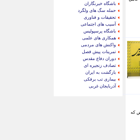
جام جم
باشگاه خبرنگاران
جدید پرس
حمله سگ های ولگرد
جماران
تحقیقات و فناوری
جوان ایرانی
آسیب های اجتماعی
جهان مانا
باشگاه پرسپولیس
جهان نگر
همکاری های علمی
جهان نیوز
واکنش های مردمی
چطور
تمرینات پیش فصل
چمپیونات
دوران دفاع مقدس
چمدون
تصادف زنجیره ای
چه خبر
بازگشت به ایران
حادثه 24
بیماری تب برفکی
حرف تو
آذربایجان غربی
حوادث پلاس
حوزه نیوز
خبر آنلاین
خبر جنوب
ض که
خبر سیاسی
خبر گردون
خبر ورزشی
خبرجو