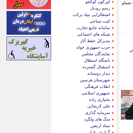
اورکون کوکچو
 شماو
اینتیتر
رسم رودبار
ایونا نیوز
اشتغالزایی بنیاد برکت
بازتاب آنلاین
کیت نساجی
باشگاه خبرنگاران
سامانه جامع تجارت
باغستان نیوز
شبکه های اجتماعی
بامبوک
مدیرکل حفظ آثار
ببین و بخون
حزب جمهوری خواه
ن
بدینسان
نمایندگان مجلس
بنکر
باشگاه استقلال
بیت ران
استقبال گسترده
پارس فوتبال
دیدار دوستانه
پارسینه
شهرستان هرسین
پارسینه پلاس
انقلاب فرهنگی
پاز آنلاین
جمهوری اسلامی
پاس گل
بختیاری زاده
پانا
علی لاریجانی
پرتو نیوز
سرمایه گذاری
پرسون
سگ های ولگرد
پنجره نیوز
ستاد اربعین
پویامگ
گزارش بازار