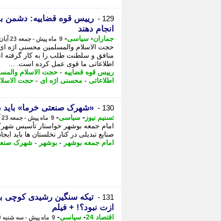
رییس قوه قضاییه: دشمن به 
129 -
انجام دهند
-
-
جماران
سیاسی
9 ماه پیش - جمعه 23 آبان 1404، 21:25
حجت الاسلام والمسلمین محسنی اژه ای 
منافق و سلطنت طلب را به کار گرفته اند
اطلاعاتی ما قوی عمل کرده است. ...
رییس قوه قضاییه
-
حجت الاسلام والمسل
اطلاعاتی
-
محسنی اژه ای
-
حجت الاسلا
«شهرک صنعتی خرما» باید د
130 -
-
-
تسنیم نیوز
سیاسی
9 ماه پیش - جمعه 23 آبان 1404، 13:20
امام جمعه بوشهر خواستار تأسیس شهرک 
صنایع تبدیلی در کنار نخلستان ها باید ای
امام جمعه بوشهر
-
بوشهر
-
شهرک صنعت
131 -
ازت نبود؟! + فیلم
-
-
اقتصاد 24
سیاسی
9 ماه پیش - سه شنبه 20 آبان 1404، 20:42