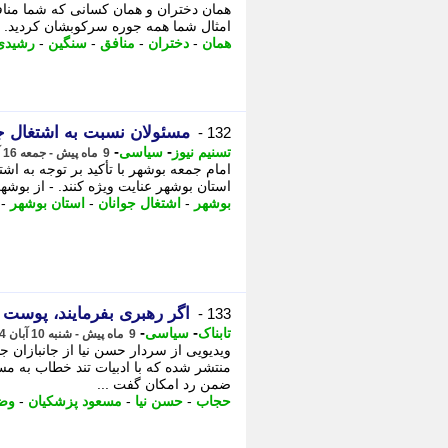
همان دختران و همان کسانی که شما مناف
امثال شما همه جوره سرکوبشان کردید. -
همان
-
دختران
-
منافق
-
سنگین
-
رشیدی
مسئولان نسبت به اشتغال جو
132 -
-
-
تسنیم نیوز
سیاسی
9 ماه پیش - جمعه 16 آبان 1404، 13:20
امام جمعه بوشهر با تأکید بر توجه به ا
استان بوشهر عنایت ویژه کنند. - از بوشه
بوشهر
-
اشتغال جوانان
-
استان بوشهر
-
اگر رهبری بفرمایند، پوست 
133 -
-
-
تابناک
سیاسی
9 ماه پیش - شنبه 10 آبان 1404، 15:20
ویدیویی از سردار حسن نیا از جانبازان 
منتشر شده که با ادبیات تند خطاب به 
ضمن رد امکان گفت ...
حجاب
-
حسن نیا
-
مسعود پزشکیان
-
وض