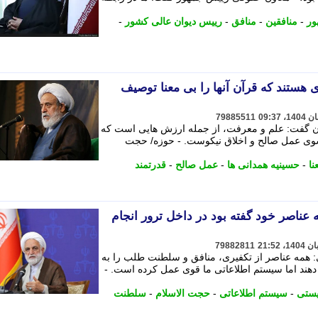
ور
-
منافقین
-
منافق
-
رییس دیوان عالی کشور
-
ی هستند که قرآن آنها را بی معنا توصیف
79885511
ان گفت: علم و معرفت، از جمله ارزش هایی است که
وی عمل صالح و اخلاق نیکوست. - حوزه/ حجت
نا
-
حسینیه همدانی ها
-
عمل صالح
-
قدرتمند
ه عناصر خود گفته بود در داخل ترور انجام
79882811
 همه عناصر از تکفیری، منافق و سلطنت طلب را به
م دهند اما سیستم اطلاعاتی ما قوی عمل کرده است. -
یستی
-
سیستم اطلاعاتی
-
حجت الاسلام
-
سلطنت