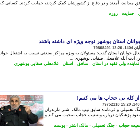
ق میدانید، آمدند و در دفاع از کشورشان کمک کردند، حمایت کردند. کسانی که
-
حمایت
-
روزه
انان استان بوشهر توجه ویژه ای داشته باشند
79808491
شتغال جوانان استان گفت: مسئولان به ویژه مراکز صنعتی نسبت به اشتغال جوانا
ر، آیت الله غلامعلی صفایی بوشهری ...
نماینده ولی فقیه در استان
-
منافق
-
استان
-
غلامعلی صفایی بوشهری
از کله بی حجاب ها می کنیم!
79752110
جنگ تحمیلی و فرمانده سابق تیپ مالک اشتر مازندران
مسعود پزشکیان درباره وضعیت حجاب صحبت می کند و
عیت حجاب
-
جنگ تحمیلی
-
مالک اشتر
-
پوست