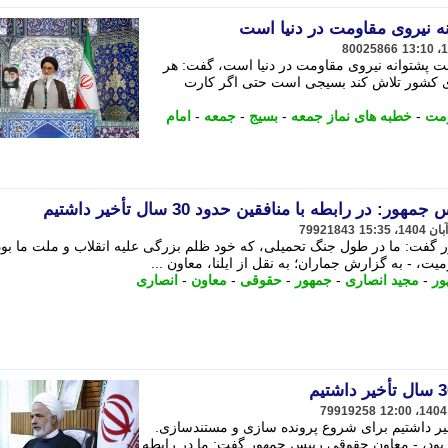
ه نیروی مقاومت در دنیا است
80025866
یقت پشتوانه نیروی مقاومت در دنیا است، گفت: هر
لای کشور تلاش کند بسیجی است حتی اگر کارت
ومت
-
خطبه های نماز جمعه
-
بسیج
-
جمعه
-
امام
ر رابطه با منافقین حدود 30 سال تأخیر داشتیم
79921843
گفت: ما در طول جنگ تحمیلی، که خود ظلم بزرگی علیه انقلاب و ملت ما بود
ت، - به گزارش جماران؛ به نقل از ایلنا، معاون ...
ور
-
مجید انصاری
-
جمهور
-
حقوقی
-
معاون
-
انصاری
79919258
با منافقین حدود 30 سال تأخیر داشتیم برای شروع پرونده سازی و مستندسازی.
ه بود، - معاون حقوقی رییس جمهور گفت: ما در رابطه