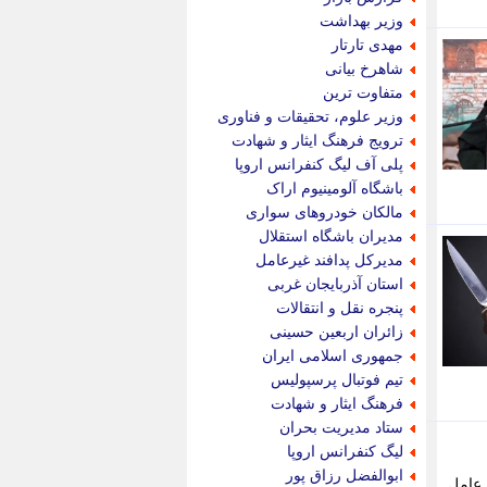
پویه آنلاین
وزیر بهداشت
پیام نفت
مهدی تارتار
تابناک
شاهرخ بیانی
تازه نیوز
متفاوت ترین
تبیان
وزیر علوم، تحقیقات و فناوری
تجارت نیوز
ترویج فرهنگ ایثار و شهادت
تحریریه
پلی آف لیگ کنفرانس اروپا
ترابر نیوز
باشگاه آلومینیوم اراک
ترفندباز
مالکان خودروهای سواری
تریبون اقتصاد
مدیران باشگاه استقلال
تسنیم نیوز
مدیرکل پدافند غیرعامل
تک ناک
استان آذربایجان غربی
تکراتو
پنجره نقل و انتقالات
توریسم آنلاین
زائران اربعین حسینی
تولید نیوز
جمهوری اسلامی ایران
تیتر فوری
تیم فوتبال پرسپولیس
تیکنا
فرهنگ ایثار و شهادت
جاب ویژن
ستاد مدیریت بحران
جار نیوز
لیگ کنفرانس اروپا
جالبتر
ابوالفضل رزاق پور
 عامل