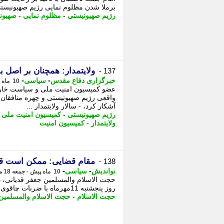
برملا شدن مظلوم نمایی رژیم صهیونیست
رژیم صهیونیستی
-
مظلوم نمایی
-
صهیون
ولایتمدار: همچنان بر اصل ب
137 -
-
-
خبرگزاری دفاع مقدس
سیاسی
10 ماه پیش - یکشنبه 20 مهر 1404، 05:30
عضو کمیسیون امنیت ملی و سیاست خارجی
واقعی رژیم صهیونیستی و چهره منافقان 
آشکار کرد، - سالار ولایتمدار ...
رژیم صهیونیستی
-
کمیسیون امنیت ملی
-
ولایتمدار
-
کمیسیون امنیت
مقام قضایی: ممکن است قت
138 -
-
-
نواندیش
سیاسی
10 ماه پیش - جمعه 18 مهر 1404، 10:41
حجت الاسلام والمسلمین جعفر قدیانی،
روز پنجشنبه 11مهرماه با ضربات چاقوی یک مرد میانسال به قتل رسید گفت: - حجت الاسلام ...
حجت الاسلام
-
حجت الاسلام والمسلمین