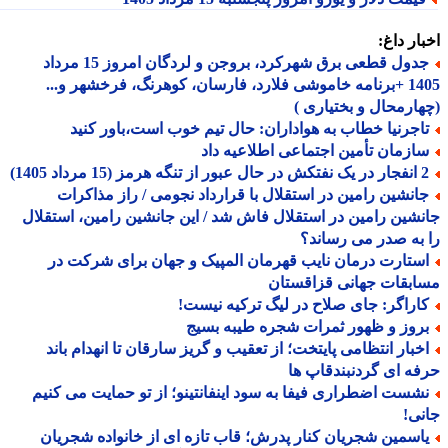
ار داغ:
جدول قطعی برق شهرکرد، بروجن و لردگان امروز 15 مرداد
1405 +برنامه خاموشی فلارد، فارسان، کوهرنگ، فرخشهر و...
ارمحال و بختیاری )
اجرنیا خطاب به هواداران: حال تیم خوب است،باور کنید
ازمان تأمین اجتماعی اطلاعیه داد
ه هرمز (15 مرداد 1405)
انشین رامین در استقلال با قرارداد نجومی / راز مذاکرات
شین رامین در استقلال فاش شد / این جانشین رامین، استقلال
به صدر می رساند؟
ستارت درمان نایب قهرمان المپیک و جهان برای شرکت در
بقات جهانی قزاقستان
اراگر: جای صلاح در لیگ ترکیه نیست!
روز و ظهور ثمرات شجره طیبه بسیج
خبار انتظامی پایتخت؛ از تعقیب و گریز سارقان تا انهدام باند
ه ای گردنبندقاپ ها
شست اضطراری فیفا به سود اینفانتینو؛ از تو حمایت می کنیم
ی!
اسمین شجریان کنار پدرش؛ قاب تازه ای از خانواده شجریان