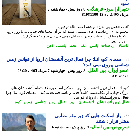
د
 آرا نیوز
-
فرهنگی
-
8 روز پیش - چهارشنبه 7
1، 13:32
81981100
ب «عقل بی بدن» نوشته احمد خالد توفیق،
وعه ای از داستان های پلیسی است که در آن معما های جنایی نه با زور بازو،
ه با منطق، ریاضیات و قدرت تحلیل ذهنی حل می شوند؛ - به گزارش
آرانیوز؛
تان
-
ریاضیات
-
پلیس
-
عقل
-
معما
-
پلیسی
-
ذهن
معمای کوه اتنا؛ چرا فعال ترین آتشفشان اروپا از قوانین زمین
سی پیروی نمی کند؟
 ایران
-
بین الملل
-
8 روز پیش - چهارشنبه 7 مرداد 1405، 08:20
81978
 اتنا، فعال ترین آتشفشان اروپا، ممکن است برخلاف تمام آتشفشان های
گ جهان، از مکانیسمی کاملاً جدید و ناشناخته تغذیه کند. - معمای کوه اتنا؛ چرا
ل ترین آتشفشان اروپا از قوانین ...
ل ترین آتشفشان
-
آتشفشان
-
اروپا
-
فعال
-
زمین شناسی
-
زمین
-
کوه
راز اسکلت هایی که زیر مقر نظامی
لر قرار داشتند
نویس
-
بین الملل
-
9 روز پیش - سه شنبه 6