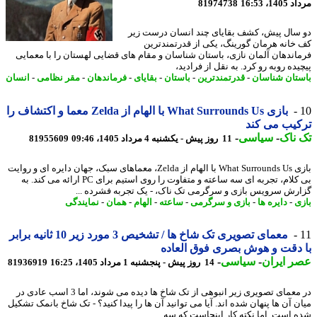
1، 16:53
81974738
سال پیش، کشف بقایای چند انسان درست زیر
خانه هرمان گورینگ، یکی از قدرتمندترین
اندهان آلمان نازی، باستان شناسان و مقام های قضایی لهستان را با معمایی
ده روبه رو کرد. به نقل از فرادید،
تان شناسان
-
قدرتمندترین
-
باستان
-
بقایای
-
فرماندهان
-
مقر نظامی
-
انسان
بازی What Surrounds Us با الهام از Zelda معما و اکتشاف را
یب می کند
ناک
-
سیاسی
-
11 روز پیش - یکشنبه 4 مرداد 1405، 09:46
81955609
بازی What Surrounds Us با الهام از Zelda، معماهای سبک، جهان دایره ای و روایت
بی کلام، تجربه ای سه ساعته و متفاوت را روی استیم برای PC ارائه می کند. به
رش سرویس بازی و سرگرمی تک ناک، - یک تجربه فشرده ...
ی
-
دایره ها
-
بازی و سرگرمی
-
ساعته
-
الهام
-
همان
-
نمایندگی
معمای تصویری تک شاخ ها / تشخیص 3 مورد زیر 10 ثانیه برابر
دقت و هوش بصری فوق العاده
 ایران
-
سیاسی
-
14 روز پیش - پنجشنبه 1 مرداد 1405، 16:25
81936919
در معمای تصویری زیر انبوهی از تک شاخ ها دیده می شوند، اما 3 اسب عادی در
ن آن ها پنهان شده اند. آیا می توانید آن ها را پیدا کنید؟ - تک شاخ بانمک تشکیل
 است. اما نکته کار اینجاست که سه ...