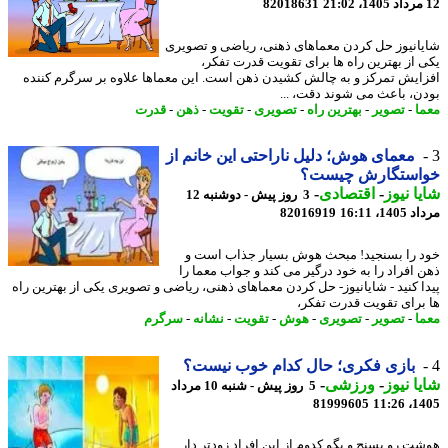
82018631
انیوز حل کردن معماهای ذهنی، ریاضی و تصویری
 از بهترین راه ها برای تقویت قدرت تفکر،
ایش تمرکز و به چالش کشیدن ذهن است. این معماها علاوه بر سرگرم کننده
ن، باعث می شوند دقت، ...
ا
-
تصویر
-
بهترین راه
-
تصویری
-
تقویت
-
ذهن
-
قدرت
معمای هوش؛ دلیل ناراحتی این خانم از
استگارش چیست؟
ا نیوز
-
اقتصادی
-
3 روز پیش - دوشنبه 12
1، 16:11
82016919
 را بسنجید! مبحث هوش بسیار جذاب است و
 افراد را به خود درگیر می کند و جواب معما را
ا کنید - شایانیوز- حل کردن معماهای ذهنی، ریاضی و تصویری یکی از بهترین راه
برای تقویت قدرت تفکر،
ا
-
تصویر
-
تصویری
-
هوش
-
تقویت
-
نشانه
-
سرگرم
بازی فکری؛ حال کدام خوب نیست؟
ا نیوز
-
ورزشی
-
5 روز پیش - شنبه 10 مرداد
81999605
1405
ت رو بسنج و بگو کدوم از این افراد زودتر دار