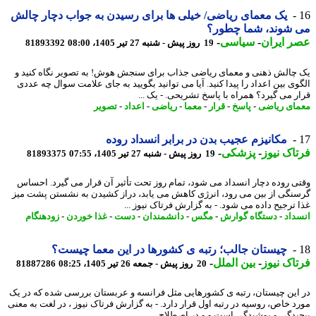
یک معمای ریاضی/ خیلی ها برای رسیدن به جواب دچار چالش
 شوند، شما چطور؟
 ایران
-
سیاسی
-
19 روز پیش - شنبه 27 تیر 1405، 08:00
81893392
چالش ذهنی و معمای ریاضی جذاب برای سنجش هوش! به تصویر نگاه کنید و
وی بین اعداد را پیدا کنید. آیا می توانید بگویید به جای علامت سوال چه عددی
ر می گیرد؟ همراه با پاسخ تشریحی. - یک ...
ای ریاضی
-
پاسخ
-
قرار
-
معما
-
ریاضی
-
اعداد
-
تصویر
مکانیزم عجیب بدن در برابر انسداد روده
اک نیوز
-
پزشکی
-
19 روز پیش - شنبه 27 تیر 1405، 07:55
81893375
ی روده دچار انسداد می شود، تمام روز تحت تأثیر آن قرار می گیرد. احساس
نگی از بین می رود، انرژی کاهش می یابد، دراز کشیدن به نشستن پشت میز
 ترجیح داده می شود. - به گزارش فرتاک نیوز ...
داد
-
دستگاه گوارش
-
مگس
-
دانشمندان
-
دست
-
غذا خوردن
-
زودهنگام
چیستان جالب؛ رتبه ی کشورها در این معما چیست؟
اک نیوز
-
بین الملل
-
20 روز پیش - جمعه 26 تیر 1405، 08:25
81887286
این چیستان، رتبه ی کشورهایی مثل فرانسه و عربستان بررسی شده که در یک
د خاص، روسیه در رتبه اول قرار دارد. - به گزارش فرتاک نیوز ، در لغت به معنی
یدگی و پوشیدگی است و و در اصطلاح ...