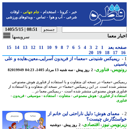
-
-
-
-
خبر
کرونا
استخدام
جام جهانی
اوقات
-
-
-
شرعی
آب و هوا
تماس
ویدئوهای ورزشی
08:51 | 1405/5/15
ار معما
سرویسها
حه بعد
1
2
3
4
5
6
7
8
9
10
11
12
13
14
15
20
19
18
17
ریمیکس شنیدنی «معما» از فریدون آسرایی،معین،هایده و علی
ینی
نویس
-
فناوری
-
2 روز پیش - سه شنبه 13 مرداد 1405، 04:23
82019949
یکس «معما» در نسخه ای متفاوت و با استفاده از فناوری هوش مصنوعی
شر شده است. در این ریمیکس «معما» در نسخه ای متفاوت و با استفاده از
وری هوش مصنوعی منتشر شده است. - ریمیکس معما در ...
فاده از فناوری
-
هوش مصنوعی
-
متفاوت
-
استفاده
-
موسیقی
-
فریدون
-
وری
معمای هوش؛ دلیل ناراحتی این خانم از
استگارش چیست؟
نویس نیوز
-
اقتصادی
-
2 روز پیش - دوشنبه