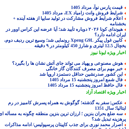
یمت پارس نوآ، مرداد 1405
رایط فروش وانت زامیاد EX، مرداد 1405
علام شرایط فروش مشارکت در تولید سایپا از هفته آینده +
شنامه
هیوندای کونا ۲۰۲۶ دوباره تأیید شد؛ آیا عرضه این کراس اوور در
ان ادامه دارد؟
کابین غول پیکر Xpeng G9L رونمایی شد؛ وسیع ترین ردیف دوم،
ری و شارژ 450 کیلومتر در ۹ دقیقه
بار ویژه
ایونا نیوز
وش مصنوعی و پهپاد می تواند جای آتش نشان ها را بگیرد؟
بر مهم برای مصرف کنندگان گاز خانگی
ین کشور صدرنشین حداقل دستمزد اروپا شد
ال شمع امروز پنجشنبه 15 مرداد 1405
ال حافظ امروز پنجشنبه 15 مرداد 1405
بار ویژه
اقتصاد آزاد
کس| سفر به گذشته؛ گوگوش به همراه پسرش کامبیز در رم
الیا؛ سال 1351
ه ضلع بحران بنزین ؛ ارزان ترین بنزین منطقه چگونه به مسأله ای
هزینه تبدیل شد؟
صرار محمد نوری برای جذب کاپیتان پرسپولیس/ ادامه مذاکرات