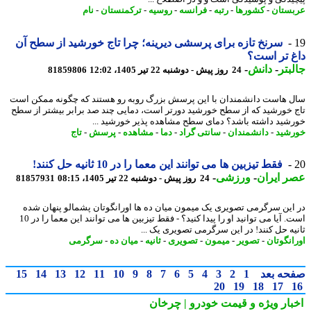
ستان
-
کشورها
-
رتبه
-
فرانسه
-
روسیه
-
ترکمنستان
-
نام
سرنخ تازه برای پرسشی دیرینه؛ چرا تاج خورشید از سطح آن
 تر است؟
بتر
-
دانش
-
24 روز پیش - دوشنبه 22 تیر 1405، 12:02
81859806
 هاست دانشمندان با این پرسش بزرگ روبه رو هستند که چگونه ممکن است
 خورشید که از سطح خورشید دورتر است، دمایی چند صد برابر بیشتر از سطح
شید داشته باشد؟ دمای سطح مشاهده پذیر خورشید ...
شید
-
دانشمندان
-
سانتی گراد
-
دما
-
مشاهده
-
پرسش
-
تاج
فقط تیزبین ها می توانند این معما را در 10 ثانیه حل کنند!
 ایران
-
ورزشی
-
24 روز پیش - دوشنبه 22 تیر 1405، 08:15
81857931
این سرگرمی تصویری یک میمون میان ده ها اورانگوتان پشمالو پنهان شده
است. آیا می توانید او را پیدا کنید؟ - فقط تیزبین ها می توانند این معما را در 10
یه حل کنند! در این سرگرمی تصویری یک ...
انگوتان
-
تصویر
-
میمون
-
تصویری
-
ثانیه
-
میان ده
-
سرگرمی
حه بعد
1
2
3
4
5
6
7
8
9
10
11
12
13
14
15
20
19
18
17
بار ویژه
و قیمت خودرو | چرخان