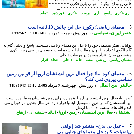
ی رو وداع میگن؟ - جواب بازی فکری * * * * * * *
* * * * * * * * * * * * * * * * * * * * * * * *
ی فکری
-
پاسخ
-
بازی
-
درست
-
فکری
-
خورشید
-
اتمام
معمای ریاضی؛ رکورد حل این چالش 10 ثانیه است
 ایران
-
سیاسی
-
6 روز پیش - جمعه 9 مرداد 1405، 09:10
81992562
نایی تفکر منطقی خود را با حل این معمای ریاضی بسنجید؛ پاسخ و تحلیل گام به
 الگوی اعداد در انتهای مطلب ارائه شده است. - معمای ریاضی زیر، الگوی
صی میان اعداد موجود در مربعات داخلی ...
ای ریاضی
-
ریاضی
-
معما
-
خانه
-
داخلی
-
اعداد
-
قرار
معمای کوه اتنا؛ چرا فعال ترین آتشفشان اروپا از قوانین زمین
سی پیروی نمی کند؟
بتر
-
بین الملل
-
8 روز پیش - چهارشنبه 7 مرداد 1405، 15:12
81981943
 اِتنا، فعال ترین آتشفشان اروپا، همواره برای زمین شناسان معما بوده است.
 آتشفشان که در جزیره سیسیل ایتالیا قرار دارد، هر سال چندین بار فوران می
و قله های شیشه ای آن با ارتفاع ...
فشان
-
فعال ترین آتشفشان
-
زمین
-
اروپا
-
ایتالیا
-
شیشه ای
-
ارتفاع
«عقل بی بدن» منتشر شد | وقتی
ضیات، کلید حل معما های جنایی می