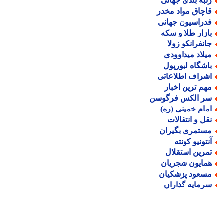
تبه بندی جهانی
اچاق مواد مخدر
دراسیون جهانی
ازار طلا و سکه
انفرانکو زولا
یلاد میداوودی
اشگاه لیورپول
شراف اطلاعاتی
هم ترین اخبار
ر الکس فرگوسن
مام خمینی (ره)
قل و انتقالات
ستمری بگیران
نتونیو کونته
مرین استقلال
مایون شجریان
سعود پزشکیان
رمایه گذاران