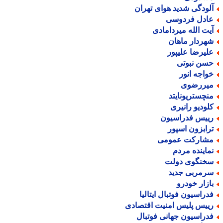
لودگی شدید هوای تهران
ادل فردوسی
یت الله میردامادی
هردار ماهان
لیرضا علیپور
سن نبوتی
واجه انور
یررضوی
نچستریونایتد
لودیو رانیری
ییس فدراسیون
رابزون اسپور
شارکت عمومی
ماینده مردم
خنگوی دولت
رمربی جدید
ازار خودرو
دراسیون فوتبال ایتالیا
ییس پلیس امنیت اقتصادی
دراسیون جهانی فوتبال