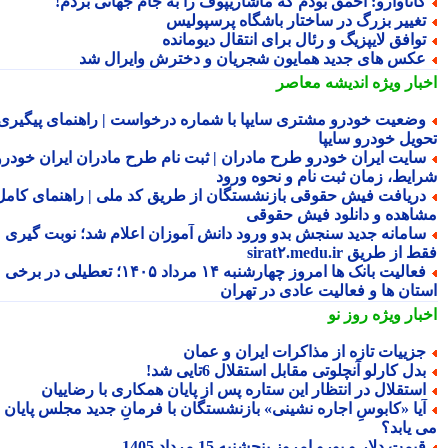
اناوارو: احمق بودم که ماشاریپوف را به جام جهانی بردم!
غییر بزرگ در ساختار باشگاه پرسپولیس
وافق لایپزیگ و رئال برای انتقال دیومانده
کس های جدید همایون شجریان و دخترش وایرال شد
بار ویژه
اندیشه معاصر
ضعیت خودرو مشتری سایپا با شماره درخواست | راهنمای پیگیری
ویل خودرو سایپا
ایت ایران خودرو طرح مادران | ثبت نام طرح مادران ایران خودرو،
ایط، زمان ثبت نام و نحوه ورود
ریافت فیش حقوقی بازنشستگان از طریق کد ملی | راهنمای کامل
اهده و دانلود فیش حقوقی
امانه جدید سنجش بدو ورود دانش آموزان اعلام شد؛ نوبت گیری
از طریق sirat۲.medu.ir
فعالیت بانک ها امروز چهارشنبه ۱۴ مرداد ۱۴۰۵؛ تعطیلی در برخی
تان ها و فعالیت عادی در تهران
بار ویژه
روز نو
زییات تازه از مذاکرات ایران و عمان
دل کارلو آنچلوتی مقابل استقلال 6تایی شد!
ستقلال در انتظار این ستاره پس از پایان همکاری با رضاییان
یا «کابوسِ اجاره نشینی» بازنشستگان با فرمانِ جدید مجلس پایان
 یابد؟
یمت دلار و یورو امروز پنجشنبه 15 مرداد 1405