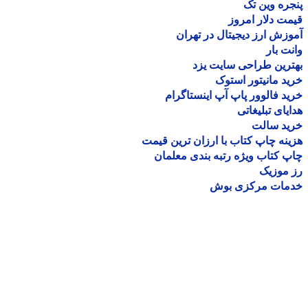
ره وین تک
ت دلار امروز
زش ارز دیجیتال در تهران
ت بار
رین طراحی سایت یزد
د مانیتور استوک
د فالوور پاپ آپ اینستاگرام
یای تبلیغاتی
ید سالت
نه چاپ کتاب با ارزان ترین قیمت
 کتاب ویژه رتبه بندی معلمان
موزیک
مات مرکزی بوش