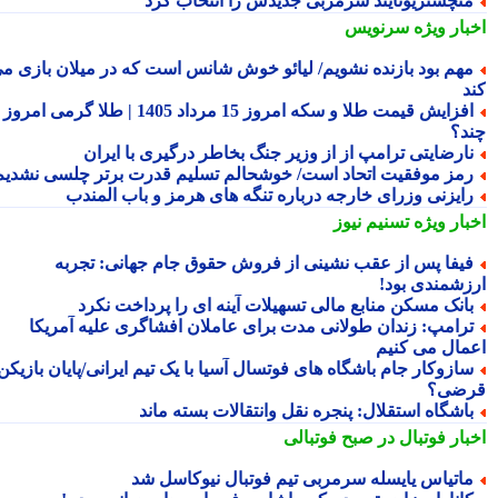
نچستریونایتد سرمربی جدیدش را انتخاب کرد
بار ویژه
سرنویس
هم بود بازنده نشویم/ لیائو خوش شانس است که در میلان بازی می
د
افزایش قیمت طلا و سکه امروز 15 مرداد 1405 | طلا گرمی امروز
د؟
ارضایتی ترامپ از از وزیر جنگ بخاطر درگیری با ایران
مز موفقیت اتحاد است/ خوشحالم تسلیم قدرت برتر چلسی نشدیم!
ایزنی وزرای خارجه درباره تنگه های هرمز و باب المندب
بار ویژه
تسنیم نیوز
یفا پس از عقب نشینی از فروش حقوق جام جهانی: تجربه
زشمندی بود!
انک مسکن منابع مالی تسهیلات آینه ای را پرداخت نکرد
رامپ: زندان طولانی مدت برای عاملان افشاگری علیه آمریکا
مال می کنیم
ازوکار جام باشگاه های فوتسال آسیا با یک تیم ایرانی/پایان بازیکن
ضی؟
اشگاه استقلال: پنجره نقل وانتقالات بسته ماند
بار فوتبال در صبح فوتبالی
اتیاس یایسله سرمربی تیم فوتبال نیوکاسل شد