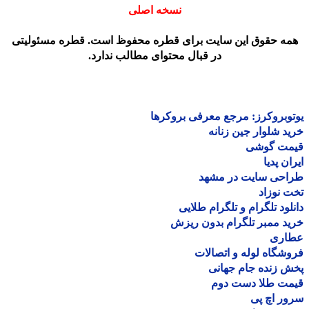
نسخه اصلی
مه حقوق این سایت برای قطره محفوظ است. قطره مسئولیتی
در قبال محتوای مطالب ندارد.
وبروکرز: مرجع معرفی بروکرها
د شلوار جین زنانه
مت گوشی
ان پدیا
احی سایت در مشهد
 نوزاد
لود تلگرام و تلگرام طلایی
د ممبر تلگرام بدون ریزش
اری
شگاه لوله و اتصالات
 زنده جام جهانی
مت طلا دست دوم
ر اچ پی