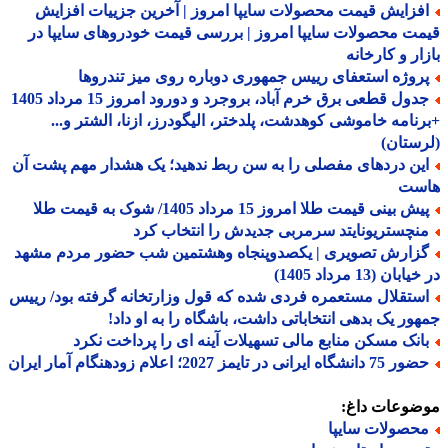
فزایش قیمت محصولات سایپا امروز | آخرین جزییات افزایش
ت محصولات سایپا امروز | بررسی قیمت خودروهای سایپا در
ار و کارخانه
روژه استعفای رییس جمهوری دوباره روی میز تندروها
جدول قطعی برق خرم آباد، بروجرد و دورود امروز 15 مرداد 1405
نامه خاموشی کوهدشت، پلدختر، الیگودرز، ازنا، الشتر و...
ستان)
ین دردهای مفصلی را به سن ربط ندهید؛ یک هشدار مهم پشت آن
ست
ش بینی قیمت طلا امروز 15 مرداد 1405/ شوک به قیمت طلا
نچستریونایتد سرمربی جدیدش را انتخاب کرد
زارش تصویری | یکصدوپنجاه وهشتمین شب حضور مردم مشهد
بان (13 مرداد 1405)
ستقلال مستعمره فردی شده که قول وزارتخانه گرفته بود/ رییس
ور یک بدهی انتخاباتی داشت، باشگاه را به او داد!
انک مسکن منابع مالی تسهیلات آینه ای را پرداخت نکرد
دانشگاه ایرانی در تایمز 2027؛ اعلام زودهنگام آمار ایران
ضوعات داغ:
حصولات سایپا