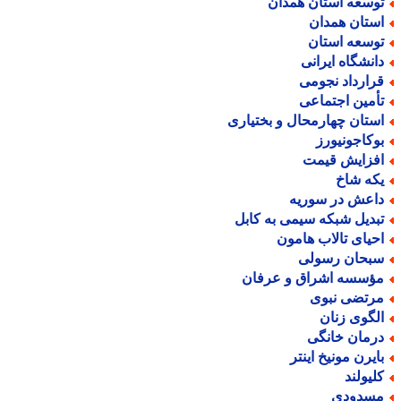
وسعه استان همدان
ستان همدان
وسعه استان
انشگاه ایرانی
رارداد نجومی
أمین اجتماعی
ستان چهارمحال و بختیاری
وکاجونیورز
فزایش قیمت
که شاخ
اعش در سوریه
بدیل شبکه سیمی به کابل
حیای تالاب هامون
بحان رسولی
ؤسسه اشراق و عرفان
رتضی نبوی
لگوی زنان
رمان خانگی
ایرن مونیخ اینتر
لیولند
سدودی