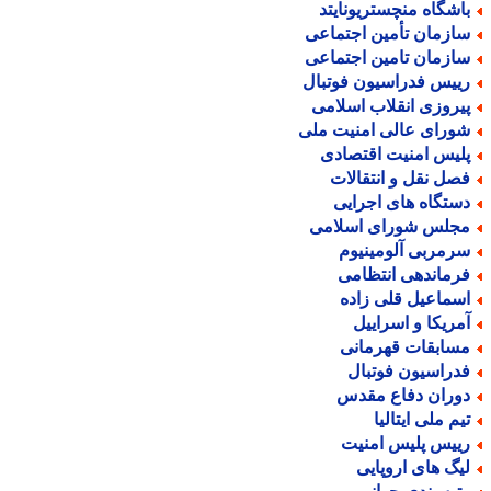
اشگاه منچستریونایتد
ازمان تأمین اجتماعی
ازمان تامین اجتماعی
ییس فدراسیون فوتبال
یروزی انقلاب اسلامی
ورای عالی امنیت ملی
لیس امنیت اقتصادی
صل نقل و انتقالات
ستگاه های اجرایی
جلس شورای اسلامی
رمربی آلومینیوم
رماندهی انتظامی
سماعیل قلی زاده
مریکا و اسراییل
سابقات قهرمانی
دراسیون فوتبال
وران دفاع مقدس
یم ملی ایتالیا
ییس پلیس امنیت
یگ های اروپایی