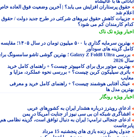
دانی ها با عالیشاه
قوق پرستاران افزایش می یابد؟ | آخرین وضعیت فوق العاده خاص
لام شد
زییات کاهش حقوق نیروهای شرکتی در طرح جدید دولت / حقوق
ام کارمندان کم می شود؟
بار ویژه
تک ناک
بهترین سرمایه گذاری با ۵۰۰ میلیون تومان در سال ۱۴۰۵؛ مقایسه
مل گزینه های سودآور
بررسی Galaxy Z Fold8 Ultra ؛ بهترین گوشی تاشو سامسونگ برای
2026
هترین موتور برق برای کامپیوتر چیست؟ + راهنمای کامل خرید
اتری سیلیکون کربن چیست؟ + بررسی نحوه عملکرد، مزایا و
ایب
ینک آفتابی هوشمند چیست؟ + راهنمای کامل خرید و معرفی
ترین مدل ها
بار ویژه
رونگار
دعای رویترز درباره هشدار ایران به کشورهای عربی
فشاگری شبکه ان بی سی نیوز از جنایت آمریکا در یمن
دعای جنجالی ترامپ؛ ایران به دنبال توافق است، گزینه نظامی هم
برجاست
دول پخش زنده بازی های پنجشنبه 15 مرداد