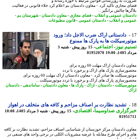
رت به روزرسانی قوانین مرتبط با حوزه رسانه و
ی مجازی تاکید کرد. - معاون دادستان بم اعلام کرد خلاء قانونی در فعالیت
رها چالش برانگیز ...
ستان عمومی و انقلاب
-
فضای مجازی
-
معاون دادستان
-
شهرستان بم
-
می و انقلاب
-
دادستان عمومی
-
قانون مطبوعات
دادستانی اراک ضرب الاجل داد؛ ورود
ورسیکلت ها به پارک ها ممنوع
یم نیوز
-
اجتماعی
-
15 روز پیش - شنبه 3
1، 19:00
81952070
معاون دادستان اراک مهلت 60 روزه برای
ورسازی پارک های اراک و برخورد با تردد
موتورسیکلت ها صادر کرد. - معاون دادستان اراک مهلت 60 روزه برای
ورسازی پارک های اراک و برخورد با تردد موتورسیکلت ...
ورسیکلت
-
دادستان
-
اراک
-
پارک ها
-
معاون دادستان
-
ساماندهی
-
دادستان
ک
تشدید نظارت بر اصناف مزاحم و کافه های متخلف در اهواز
رگزاری صداوسیما
-
اقتصادی
-
15 روز پیش - شنبه 3 مرداد 1405، 18:08
81951
ون دادستان مرکز خوزستان از شناسایی اصناف مزاحم، تشدید نظارت بر کافه
 و اجرای طرح مقابله با عرضه مشروبات الکلی در برخی واحد های صنفی در