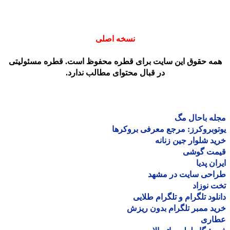
نسخه اصلی
مه حقوق این سایت برای قطره محفوظ است. قطره مسئولیتی
در قبال محتوای مطالب ندارد.
ه باحال مگ
وبروکرز: مرجع معرفی بروکرها
د شلوار جین زنانه
مت گوشی
ان پدیا
احی سایت در مشهد
 نوزاد
لود تلگرام و تلگرام طلایی
د ممبر تلگرام بدون ریزش
اری