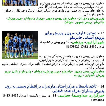
ون اول رییس جمهور در نامه ای به وزیر ورزش و
نان خواستار رسیدگی به دلایل معرفی تیم گل گهر
جای چادرملو برای حضور در رقابت های آسیایی شد. - باشگاه خبرنگاران جوان –
جود قهرمانی ...
ر ورزش و جوانان
-
معاون اول رییس جمهور
-
ورزش و جوانان
-
وزیر ورزش
-
رملو
-
رییس جمهور
-
جوانان
دستور عارف به وزیر ورزش برای
نده آسیایی چادرملو
 آرا نیوز
-
ورزشی
-
14 روز پیش - یکشنبه 4
1، 15:12
81958626
ون اول رییس جمهور خواستار رسیدگی به پرونده
ایی چادرملو اردکان شد. - به گزارش شهرآرانیوز،
با وجود قهرمانی تیم چادرملو اردکان در تورنمنت 3 جانبه برای معرفی نماینده سوم
ال ایران ...
ون اول رییس جمهور
-
چادرملو
-
وزیر ورزش و جوانان
-
چادرملو اردکان
-
وزیر
زش
-
آسیایی
-
پرونده
تاکید دادستان مرکز استان مازندران بر انتظام بخشی به روند
رش بیماران تعرفه شده قضایی
رگزاری صداوسیما
-
سیاسی
-
14 روز پیش - یکشنبه 4 مرداد 1405، 10:15
81955