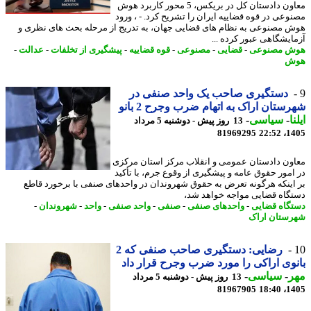
معاون دادستان کل در بریکس، 5 محور کاربرد هوش
وعی در قوه قضاییه ایران را تشریح کرد. - ، ورود
 مصنوعی به نظام های قضایی جهان، به تدریج از مرحله بحث های نظری و
ایشگاهی عبور کرده ...
ش مصنوعی
-
قضایی
-
مصنوعی
-
قوه قضاییه
-
پیشگیری از تخلفات
-
عدالت
-
ش
دستگیری صاحب یک واحد صنفی در
ستان اراک به اتهام ضرب وجرح 2 بانو
ا
-
سیاسی
-
13 روز پیش - دوشنبه 5 مرداد
81969295
1405
ون دادستان عمومی و انقلاب مرکز استان مرکزی
امور حقوق عامه و پیشگیری از وقوع جرم، با تأکید
اینکه هرگونه تعرض به حقوق شهروندان در واحدهای صنفی با برخورد قاطع
گاه قضایی مواجه خواهد شد،
گاه قضایی
-
واحدهای صنفی
-
صنفی
-
واحد صنفی
-
واحد
-
شهروندان
-
ستان اراک
رضایی: دستگیری صاحب صنفی که 2
وی اراکی را مورد ضرب وجرح قرار داد
ر
-
سیاسی
-
13 روز پیش - دوشنبه 5 مرداد
81967905
1405