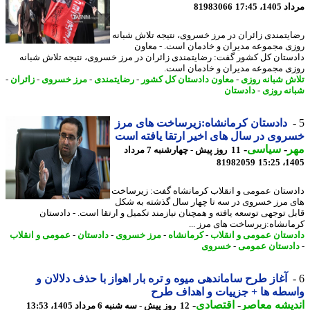
1، 17:45
81983066
یتمندی زائران در مرز خسروی، نتیجه تلاش شبانه
ی مجموعه مدیران و خادمان است. - معاون
ستان کل کشور گفت: رضایتمندی زائران در مرز خسروی، نتیجه تلاش شبانه
ی مجموعه مدیران و خادمان است.
ش شبانه روزی
-
معاون دادستان کل کشور
-
رضایتمندی
-
مرز خسروی
-
زائران
-
نه روزی
-
دادستان
دادستان کرمانشاه:زیرساخت های مرز
وی در سال های اخیر ارتقا یافته است
ر
-
سیاسی
-
11 روز پیش - چهارشنبه 7 مرداد
81982059
1405
ستان عمومی و انقلاب کرمانشاه گفت: زیرساخت
 مرز خسروی در سه تا چهار سال گذشته به شکل
ل توجهی توسعه یافته و همچنان نیازمند تکمیل و ارتقا است. - دادستان
انشاه:زیرساخت های مرز ...
ستان عمومی و انقلاب
-
کرمانشاه
-
مرز خسروی
-
دادستان
-
عمومی و انقلاب
دستان عمومی
-
خسروی
آغاز طرح ساماندهی میوه و تره بار اهواز با حذف دلالان و
طه ها + جزییات و اهداف طرح
یشه معاصر
-
اقتصادی
-
12 روز پیش - سه شنبه 6 مرداد 1405، 13:53