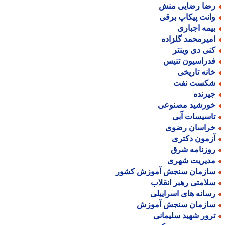
ضا رضایی منش
انت پیکاپ برقی
یمه اجباری
میرمحمد گلزاده
نی دی وینتر
دراسیون تنیس
انه تاریخی
کست نفت
یرنده
ورشید مصنوعی
اسیسات آبی
راسان رضوی
زمون دکتری
وزنامه شرق
دیریت شهری
ازمان سنجش آموزش کشور
لامتی رهبر انقلاب
سانه های اسراییلی
ازمان سنجش آموزش
رور شهید سلیمانی