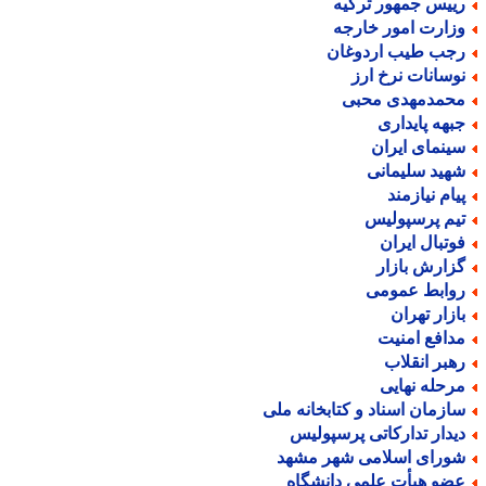
ییس جمهور ترکیه
زارت امور خارجه
جب طیب اردوغان
وسانات نرخ ارز
حمدمهدی محبی
بهه پایداری
ینمای ایران
هید سلیمانی
یام نیازمند
یم پرسپولیس
وتبال ایران
زارش بازار
وابط عمومی
ازار تهران
دافع امنیت
هبر انقلاب
رحله نهایی
ازمان اسناد و کتابخانه ملی
یدار تدارکاتی پرسپولیس
ورای اسلامی شهر مشهد
ضو هیأت علمی دانشگاه