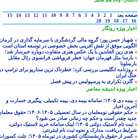
ستان
-
واحد های صنفی
حه بعد
1
2
3
4
5
6
7
8
9
10
11
12
13
14
15
20
19
18
17
بار ویژه
رونگار
هباز حسن پور: گروه مالی گردشگری با سرمایه گذاری در کرمان،
گویی موفق از نقش آفرینی بخش خصوصی در توسعه استان است
دی زین العابدین با یک عکس هنری متفاوت دوباره خبرساز شد!
ارسا مثل قهرمان جهان/ خطر فروپاشی فرانسوی رئال مقابل
رسلونا
وزنامه انگلیسی بررسی کرد؛ خطرناک ترین سناریو برای ترامپ در
گ ایران
لزن تکراری به پرسپولیس در پیش فصل
بار ویژه
اندیشه معاصر
بیمه دی ۱۴۰۵؛ سامانه بیمه دی، بیمه تکمیلی، پیگیری خسارت و
رین اخبار
حکم حقوقی نومعلمان در سال تحصیلی ۱۴۰۵-۱۴۰۶؛ حقوق معلمان
ید چقدر است و حکم چه زمانی صادر می شود؟
ثبت نام لاستیک دولتی ۱۴۰۵؛ لینک سامانه خرید لاستیک دولتی،
ایط دریافت، مدارک و نحوه ثبت نام اینترنتی
کسر از حقوق بازنشستگان کشوری در تیرماه ۱۴۰۵؛ علت کسورات