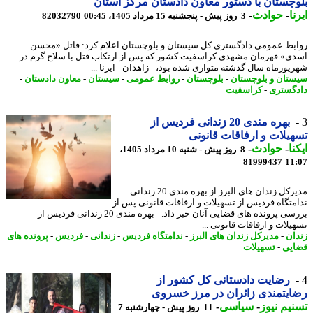
چستان با دستور معاون دادستان مرکز استان
ا
-
حوادث
-
3 روز پیش - پنجشنبه 15 مرداد 1405، 00:45
82032790
بط عمومی دادگستری کل سیستان و بلوچستان اعلام کرد: قاتل «محسن
ی» قهرمان مشهدی کراسفیت کشور که پس از ارتکاب قتل با سلاح گرم در
یورماه سال گذشته متواری شده بود، - زاهدان - ایرنا ...
تان و بلوچستان
-
بلوچستان
-
روابط عمومی
-
سیستان
-
معاون دادستان
-
گستری
-
کراسفیت
بهره مندی 20 زندانی فردیس از
یلات و ارفاقات قانونی
نا
-
حوادث
-
8 روز پیش - شنبه 10 مرداد 1405،
81999437
11
مدیرکل زندان های البرز از بهره مندی 20 زندانی
متگاه فردیس از تسهیلات و ارفاقات قانونی پس از
بررسی پرونده های قضایی آنان خبر داد. - بهره مندی 20 زندانی فردیس از
یلات و ارفاقات قانونی ...
ان
-
مدیرکل زندان های البرز
-
ندامتگاه فردیس
-
زندانی
-
فردیس
-
پرونده های
یی
-
تسهیلات
رضایت دادستانی کل کشور از
یتمندی زائران در مرز خسروی
یم نیوز
-
سیاسی
-
11 روز پیش - چهارشنبه 7