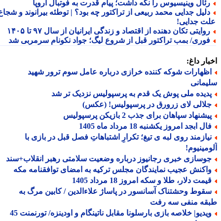
ئال وینیسیوس را نگه داشت؛ پیام قدرت به فوتبال اروپا
لیل جدایی محمد ربیعی از تراکتور چه بود؟ | توطئه بیرانوند و شجاع
ت جدایی!
وایتی تکان دهنده از اقتصاد و زندگی ایرانیان از سال ۹۷ تا ۱۴۰۵
وری/ بمب تراکتور قبل از شروع لیگ؛ جواد نکونام سرمربی شد
ار داغ:
ظهارات شوکه کننده خرازی درباره عامل سوم ترور شهید
مانی
دیده ملی پوش یک قدم به پرسپولیس نزدیک تر شد
لالی لای زرورق در پرسپولیس! (عکس)
شنهاد سپاهان برای جذب 2 بازیکن پرسپولیس
ل ابجد امروز یکشنبه 18 مرداد ماه 1405
یازمند روی لبه ی تیغ؛ تکرارِ اشتباهاتِ فصل قبل در بازی با
مینیوم!
وسازی خبری رجانیوز درباره وضعیت سلامتی رهبر انقلاب+سند
اکنش عجیب نمایندگان مجلس ترکیه به امضای توافقنامه مکه
مت دلار، طلا و سکه امروز 18 مرداد 1405
قوط وحشتناک آسانسور در پاساژ علاءالدین / کابین مرگ به
قه منفی سه رفت
ویدیو| خلاصه بازی بارسلونا مقابل ناتینگام و اودینزه/ تورنمنت 45