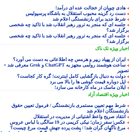
ادی چوپان از خجالت عده ای درآمد!
ست رد گزینه محبوب استقلال به باشگاه پرسپولیس
رط جدید برای بازنشستگی اعلام شد
لسه ای که منجر به ترور رهبر انقلاب شد با تاکید چه شخصی
گزار شد؟
لسه ای که منجر به ترور رهبر انقلاب شد با تاکید چه شخصی
گزار شد؟
بار ویژه
تک ناک
یران از پهپاد ریپر و هرمس چه اطلاعاتی به دست می آورد؟
ساعت هوشمند رولمی مجهز به ChatGPT و Grok معرفی شد +
ویر
ولت به دنبال بازگشایی کامل اینترنت؛ گره کار کجاست؟
پل دوباره قیمت گوشی ها را بالا می برد
یلان ماسک در ماه کارخانه می سازد!
بار ویژه
اقتصاد آزاد
رط مهم تعیین مستمری بازنشستگی / فرمول تعیین حقوق
زنشستگان اعلام شد
نتقاد صریح واعظ آشتیانی از مدیریت در استقلال
کس| سفر زمان؛ نیکی کریمی در 19 سالگی با لباس عروس
رغ ناگهان گران شد! / پشت پرده جهش قیمت مرغ چیست؟