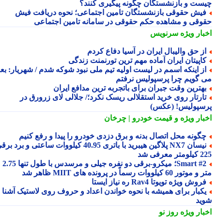
ست و بازنشستگان چگونه پیگیری کنند؟
یش حقوقی بازنشستگان تامین اجتماعی؛ نحوه دریافت فیش
وقی و مشاهده حکم حقوقی در سامانه تامین اجتماعی
بار ویژه
سرنویس
ز حق والیبال ایران در آسیا دفاع کردم
اپیتان ایران آماده مهم ترین تورنمنت زندگی
ز اینکه اسمم در لیست اولیه تیم ملی نبود شوکه شدم / شهریار: بعدا
 گویم چرا پرسپولیس نرفتم
هترین وقت جبران برای باتجربه ترین مدافع ایران
ارتار روی خرید استقلالی ریسک نکرد؛/ جلالی لای زرورق در
سپولیس! (عکس)
بار ویژه
و قیمت خودرو | چرخان
گونه محل اتصال بدنه و برق دزدی خودرو را پیدا و رفع کنیم
نیسان NX7 پلاگین هیبرید با باتری 40.95 کیلووات ساعتی و برد برقی
 معرفی شد
Smart #2؛ میکرو-برقی دو نفره جیلی و مرسدس با طول تنها 2.75
ور 60 کیلووات رسماً در پرونده های MIIT ظاهر شد
روش ویژه تویوتا Rav4 ره نیاز ایستا
کبار برای همیشه با نحوه خواندن اعداد و حروف روی لاستیک آشنا
ید
بار ویژه
روز نو