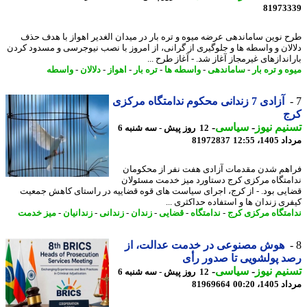
81973
 نوین ساماندهی عرضه میوه و تره بار در میدان الغدیر اهواز با هدف حذف
لان و واسطه ها و جلوگیری از گرانی، از امروز با نصب نیوجرسی و مسدود کردن
ندازهای غیرمجاز آغاز شد. - آغاز طرح ...
 و تره بار
-
ساماندهی
-
واسطه ها
-
تره بار
-
اهواز
-
دلالان
-
واسطه
آزادی 7 زندانی محکوم ندامتگاه مرکزی
ج
یم نیوز
-
سیاسی
-
12 روز پیش - سه شنبه 6
1، 12:55
81972837
هم شدن مقدمات آزادی هفت نفر از محکومان
متگاه مرکزی کرج دستاورد میز خدمت مسئولان
یی بود. - از کرج، اجرای سیاست های قوه قضاییه در راستای کاهش جمعیت
ری زندان ها و استفاده حداکثری ...
متگاه مرکزی کرج
-
ندامتگاه
-
قضایی
-
زندان
-
زندانی
-
زندانیان
-
میز خدمت
هوش مصنوعی در خدمت عدالت، از
 پولشویی تا صدور رأی
یم نیوز
-
سیاسی
-
12 روز پیش - سه شنبه 6
1، 00:20
81969664