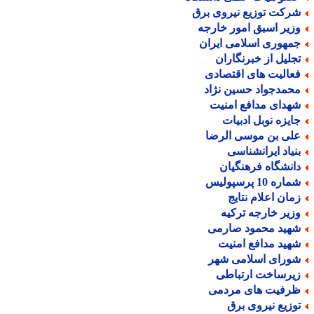
رکت توزیع نیروی برق
زیر اسبق امور خارجه
مهوری اسلامی ایران
جلیل از خبرنگاران
عالیت های اقتصادی
حمدجواد حسین نژاد
هدای مدافع امنیت
ایزه نوبل ادبیات
لی بن موسی الرضا
نیاد ایرانشناسی
انشگاه فرهنگیان
اره 10 پرسپولیس
مان اعلام نتایج
زیر خارجه ترکیه
هید محمود صارمی
هید مدافع امنیت
ورای اسلامی شهر
یرساخت ارتباطی
رفیت های مردمی
وزیع نیروی برق