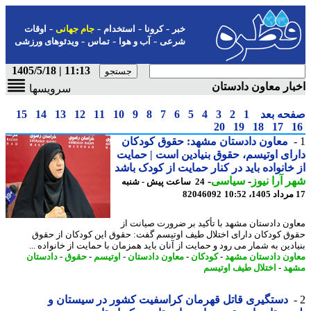
-
-
-
-
خبر
کرونا
استخدام
جام جهانی
اوقات
-
-
-
شرعی
آب و هوا
تماس
ویدئوهای ورزشی
11:13 | 1405/5/18
ار معاون دادستان
سرویسها
حه بعد
1
2
3
4
5
6
7
8
9
10
11
12
13
14
15
20
19
18
17
معاون دادستان مشهد: حقوق کودکان
ای اوتیسم، حقوق بنیادین است | حمایت
خانواده باید در کنار حمایت از کودک باشد
 آرا نیوز
-
سیاسی
-
24 ساعت پیش - شنبه
82046092
ون دادستان مشهد با تأکید بر ضرورت صیانت از
ق کودکان دارای اختلال طیف اوتیسم گفت: حقوق این کودکان از حقوق
ادین به شمار می رود و حمایت از آنان باید همزمان با حمایت از خانواده ...
ون دادستان مشهد
-
کودکان
-
معاون دادستان
-
اوتیسم
-
حقوق
-
دادستان
هد
-
اختلال طیف اوتیسم
دستگیری قاتل قهرمان کراسفیت کشور در سیستان و