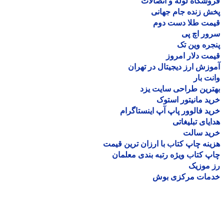
شگاه لوله و اتصالات
 زنده جام جهانی
مت طلا دست دوم
ر اچ پی
ره وین تک
ت دلار امروز
زش ارز دیجیتال در تهران
ت بار
رین طراحی سایت یزد
د مانیتور استوک
د فالوور پاپ آپ اینستاگرام
یای تبلیغاتی
ید سالت
نه چاپ کتاب با ارزان ترین قیمت
 کتاب ویژه رتبه بندی معلمان
موزیک
مات مرکزی بوش