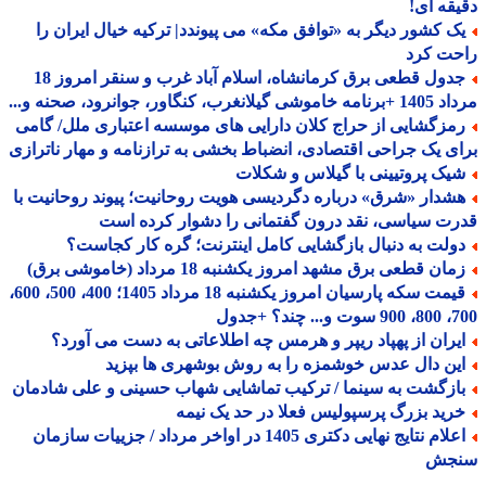
قه ای!
ک کشور دیگر به «توافق مکه» می پیوندد| ترکیه خیال ایران را
حت کرد
جدول قطعی برق کرمانشاه، اسلام آباد غرب و سنقر امروز 18
 گیلانغرب، کنگاور، جوانرود، صحنه و...
مزگشایی از حراج کلان دارایی های موسسه اعتباری ملل/ گامی
ی یک جراحی اقتصادی، انضباط بخشی به ترازنامه و مهار ناترازی
یک پروتیینی با گیلاس و شکلات
شدار «شرق» درباره دگردیسی هویت روحانیت؛ پیوند روحانیت با
ت سیاسی، نقد درون گفتمانی را دشوار کرده است
ولت به دنبال بازگشایی کامل اینترنت؛ گره کار کجاست؟
ان قطعی برق مشهد امروز یکشنبه 18 مرداد (خاموشی برق)
قیمت سکه پارسیان امروز یکشنبه 18 مرداد 1405؛ 400، 500، 600،
 چند؟ +جدول
یران از پهپاد ریپر و هرمس چه اطلاعاتی به دست می آورد؟
ین دال عدس خوشمزه را به روش بوشهری ها بپزید
ازگشت به سینما / ترکیب تماشایی شهاب حسینی و علی شادمان
رید بزرگ پرسپولیس فعلا در حد یک نیمه
اعلام نتایج نهایی دکتری 1405 در اواخر مرداد / جزییات سازمان
جش