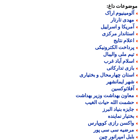
ضوعات داغ:
لومینیوم اراک
هدی تارتار
مریکا و اسراییل
ستاندار مرکزی
علام نتایج
رداخت الکترونیکی
یم ملی والیبال
سلام آباد غرب
ازی تدارکاتی
ستان چهارمحال و بختیاری
هر ایمانشهر
فلاتوکسین
عاون بهداشت وزیر بهداشت
شمت الله حیات الغیب
ایزه بنیاد البرز
ختیار نماینده
اکسن رازی کووپارس
رضیه سی سی پور
لبل امپراتور چین