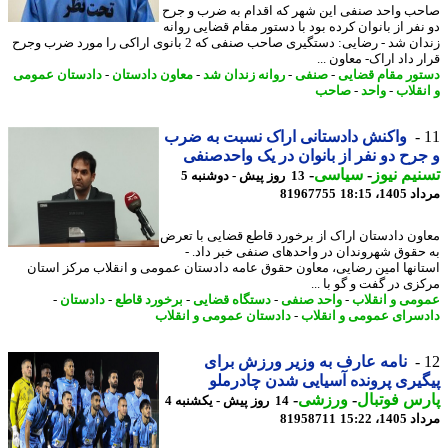
ب واحد صنفی این شهر که اقدام به ضرب و جرح
نفر از بانوان کرده بود با دستور مقام قضایی روانه
زندان شد - رضایی: دستگیری صاحب صنفی که 2 بانوی اراکی را مورد ضرب وجرح
 داد اراک- معاون ...
ور مقام قضایی
-
صنفی
-
روانه زندان شد
-
معاون دادستان
-
دادستان عمومی
نقلاب
-
واحد
-
صاحب
واکنش دادستانی اراک نسبت به ضرب
رح دو نفر از بانوان در یک واحدصنفی
یم نیوز
-
سیاسی
-
13 روز پیش - دوشنبه 5
1، 18:15
81967755
ون دادستان اراک از برخورد قاطع قضایی با تعرض
حقوق شهروندان در واحدهای صنفی خبر داد. -
انها امین رضایی، معاون حقوق عامه دادستان عمومی و انقلاب مرکز استان
زی در گفت و گو با ...
می و انقلاب
-
واحد صنفی
-
دستگاه قضایی
-
برخورد قاطع
-
دادستان
-
سرای عمومی و انقلاب
-
دادستان عمومی و انقلاب
نامه عارف به وزیر ورزش برای
یری پرونده آسیایی شدن چادرملو
س فوتبال
-
ورزشی
-
14 روز پیش - یکشنبه 4
1، 15:22
81958711