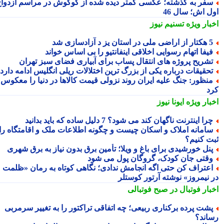
فر به گذشته؛ عکسی کمتر دیده شده از گوگوش در مراسم ازدواج
ل اش؛ سال 46
بار ویژه
تسنیم نیوز
راضی ملی در استان یز د آزادسازی شد
یفا اتهام رسوایی اخلاقی اینفانتیو را بی اساس خواند
شریح پروژه های انتقال پساب برای آبیاری فضای سبز تهران
حقیقات درباره یکی از بزرگ ترین اختلالات ریلی انگلیس ادامه دارد
نظور: جنگ علیه ایران روند نزولی قیمت کالاها در دنیا را معکوس
د
بار ویژه
ایونا نیوز
را اینترنت ناگهان کند می شود؟ 7 دلیل ساده که باید بدانید
امانه املاک و اسکان چیست و چگونه اطلاعات ملک و اقامتگاه را
ت کنیم؟
نل خورشیدی برای باغ و ویلا؛ تأمین برق بدون نیاز به برق شهری
قتی جان کودک، گروگان پول می شود
عتراف کن حتی اگه انجامش ندادی؛ نگاهی کوتاه به رمان «ظلمت
 نیمروز» نوشته آرتور کوستلر
بار فوتبال در صبح فوتبالی
شت پرده برکناری ربیعی؛ چه اتفاقی تراکتور را به تغییر سرمربی
اند؟