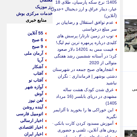
معلمان
1405؛ نرخ سکه پارسیان، طلای 18
رز موزیک
عیار، دینار عراق و ارز دیجیتال +جدول
خدمات مرکزی بوش
(آنلاین)
منابع خبری
عدم توافق استقلال و رضاییان بر
سر مبلغ درخواستی
55 آنلاین
توپ در زمین تارتار/ پرسش های
6 صبح
کلیدی درباره پرمهره ترین تیم لیگ!
9 صبح
قیمت مس به 14201 دلار صعود
آرمان ملی
کرد؛ در آستانه ششمین رشد هفتگی
آریا
متوالی از 2020
آشکار
انفجارهای صبح جمعه در شهرستان
آفتاب
دشتی بوشهر | فرمانداری : نگران
آفتاب نو
نباشید
آوازه شهر
می
غرق شدن کودک هشت ساله
آوش
مشهدی در دریای بابلسر (16 مرداد
آهن نیوز
1405)
آینده روشن
این خوراکی ها را بخورید تا آلزایمر
اتومبیل فارسی
نگیرید
اخبار ارسالی
آموزش مسدود کردن کارت بانکی +
اخبار اقتصادی
روش های آنلاین، تلفنی و حضوری
اخبار ایران
ردپای نهاد های بزرگ در میان