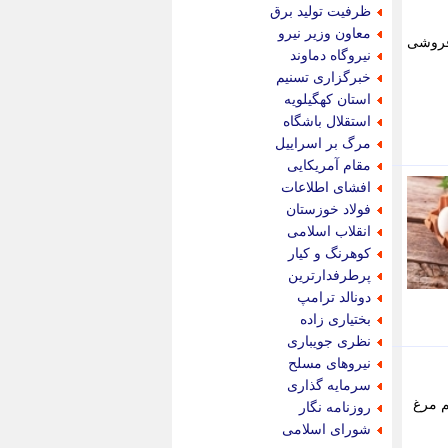
جام جم
ظرفیت تولید برق
جدید پرس
معاون وزیر نیرو
 فروشی
جماران
نیروگاه دماوند
جوان ایرانی
خبرگزاری تسنیم
جهان مانا
استان کهگیلویه
جهان نگر
استقلال باشگاه
جهان نیوز
مرگ بر اسراییل
چطور
مقام آمریکایی
چمپیونات
افشای اطلاعات
چمدون
فولاد خوزستان
چه خبر
انقلاب اسلامی
حادثه 24
کوهرنگ و کیار
حرف تو
پرطرفدارترین
حوادث پلاس
دونالد ترامپ
حوزه نیوز
بختیاری زاده
خبر آنلاین
نظری جویباری
خبر جنوب
نیروهای مسلح
خبر سیاسی
سرمایه گذاری
خبر گردون
ویند تخم مرغ
روزنامه نگار
خبر ورزشی
شورای اسلامی
خبرجو