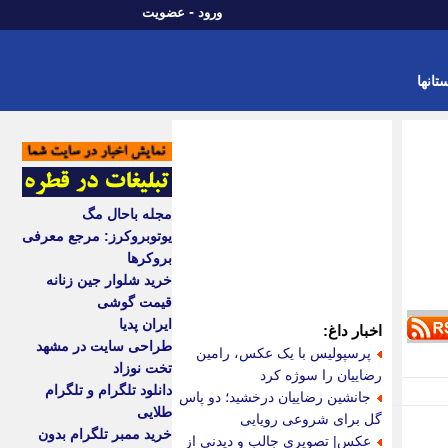
-
ورود
عضویت
تانها
مجله باحال مگ
یوتوبروکرز: مرجع معرفی
بروکرها
خرید شلوار جین زنانه
قیمت گوشی
ایران پدیا
اخبار داغ:
طراحی سایت در مشهد
پرسپولیس با یک عکس، رامین
تخت نوزاد
رضاییان را سوژه کرد
دانلود تلگرام و تلگرام
جانشین رضاییان درخشید؛ دو پاس
طلایی
گل برای شروعی رویایی
خرید ممبر تلگرام بدون
عکس| تصویری جالب و دیدنی از