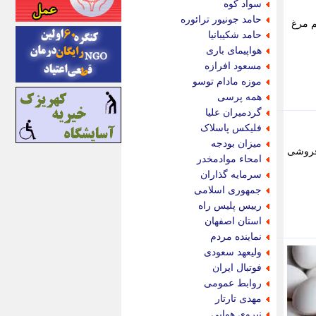
سواد کوه
اینتیتر
حامد جونیور ترائوره
ویند تخم مرغ
ایونا نیوز
حامد شکیبانیا
بازتاب آنلاین
هواپیمای باری
باشگاه خبرنگاران
مسعود افرازه
باغستان نیوز
موزه مادام توسو
بامبوک
همه پرسی
ببین و بخون
گردمیران علیا
بدینسان
فلیکس پاسلاک
بنکر
میزان بودجه
 فروشی
بیت ران
امحاء موادمخدر
پارس فوتبال
سرمایه گذاران
پارسینه
جمهوری اسلامی
پارسینه پلاس
رییس پلیس راه
پاز آنلاین
استان اصفهان
پاس گل
نماینده مردم
پانا
ولیعهد سعودی
پرتو نیوز
فوتبال ایران
پرسون
روابط عمومی
پنجره نیوز
مهدی تارتار
پویامگ
نیروی هوایی