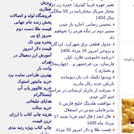
ریزش
ان
تغییر چهره فریبا کوثری؛ عمره زن دوم
عطاری
مختار سریال مختارنامه در 59 سالگی؛
فروشگاه لوله و اتصالات
سال 1404
پخش زنده جام جهانی
محسن رضایی: اجازه باز شدن
قیمت طلا دست دوم
مسیر دوم در تنگه هرمز را نخواهیم
سرور اچ پی
داد
پنجره وین تک
جدول قطعی برق شهرکرد، لردگان
قیمت دلار امروز
و بروجن امروز 16 مرداد 1405
آموزش ارز دیجیتال در
+برنامه خاموشی فلارد، کیار،
مان است که اکنون درب
تهران
فارسان، بن، فرخشهر و... (چهارمحال
وانت بار
و بختیاری )
بهترین طراحی سایت یزد
ویدیو| تکنیک ناب یان دیومانده
خرید مانیتور استوک
بازیکن جدید رئال مادرید
خرید فالوور پاپ آپ
سرقت از مازیار لرستانی در مراسم
اینستاگرام
ختم اکبر عبدی
هدایای تبلیغاتی
موافقت هلدینگ خلیج فارس با
خرید سالت
مدیرعاملی متدین در استقلال
هزینه چاپ کتاب با ارزان
فال ابجد | فال ابجد فردا شنبه 17
ترین قیمت
مرداد ماه 1405
چاپ کتاب ویژه رتبه بندی
قیمت طلا و دلار امروز 16 مرداد