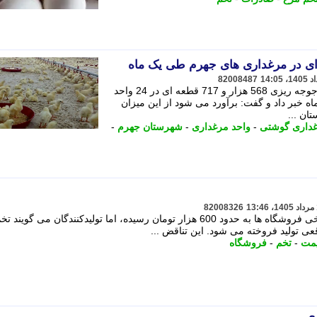
82008487
مدیر جهاد کشاورزی شهرستان جهرم از جوجه ریزی 568 هزار و 717 قطعه ای در 24 واحد
خبر داد و گفت: برآورد می شود از این میزان
ان ...
داری گوشتی
-
واحد مرغداری
-
شهرستان جهرم
-
82008326
قیمت هر شانه 30 عددی تخم مرغ در برخی فروشگاه ها به حدود 600 هزار تومان رسیده، اما تولیدکنندگان می گ
قعی تولید فروخته می شود. این تناقض ...
مت
-
تخم
-
فروشگاه