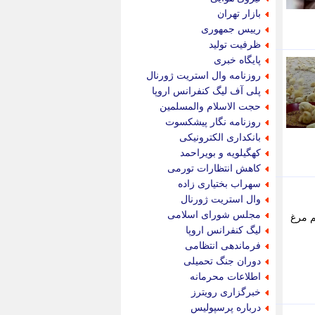
پویه آنلاین
بازار تهران
پیام نفت
رییس جمهوری
تابناک
ظرفیت تولید
تازه نیوز
پایگاه خبری
تبیان
روزنامه وال استریت ژورنال
تجارت نیوز
پلی آف لیگ کنفرانس اروپا
تحریریه
حجت الاسلام والمسلمین
ترابر نیوز
روزنامه نگار پیشکسوت
ترفندباز
بانکداری الکترونیکی
تریبون اقتصاد
کهگیلویه و بویراحمد
تسنیم نیوز
کاهش انتظارات تورمی
تک ناک
سهراب بختیاری زاده
تکراتو
وال استریت ژورنال
توریسم آنلاین
مجلس شورای اسلامی
ویند تخم مرغ
تولید نیوز
لیگ کنفرانس اروپا
تیتر فوری
فرماندهی انتظامی
تیکنا
دوران جنگ تحمیلی
جاب ویژن
اطلاعات محرمانه
جار نیوز
خبرگزاری رویترز
جالبتر
درباره پرسپولیس