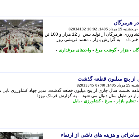
82034132
معاون بهبود تولیدات دامی سازمان جهادکشاورزی هرمزگان از تولید بیش از 12 هزار و 100 تن
ر داد. - به گزارش بازار ، محمد قریشی روز
ان
-
هزار
-
گوشت مرغ
-
واحدهای مرغداری
-
 از پنج میلیون قطعه گذشت
82033345
ماهه نخست سال جاری از پنج میلیون قطعه گذشت. مدیر جهاد کشاورزی بابل 
 بازار در طول سال دنبال می شود. - به گزارش فرتاک نیوز؛
تنظیم بازار
-
مرغ
-
کشاورزی
-
بابل
صادراتی و هزینه های ناشی از ارتقاء