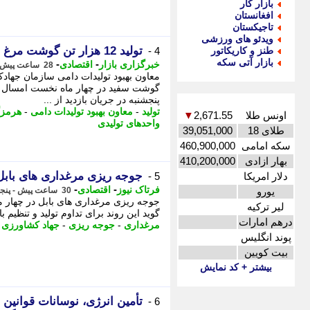
بازار کار
افغانستان
تاجیکستان
ویدئو های ورزشی
تولید 12 هزار تن گوشت مرغ در هرمزگان
طنز و کاریکاتور
4 -
بازار آتی سکه
-
-
خبرگزاری بازار
اقتصادی
28 ساعت پیش - پنجشنبه 15 مرداد 1405، 10:02
گوشت سفید در چهار ماه نخست امسال خب
پنجشنبه در جریان بازدید از ...
تولید
-
معاون بهبود تولیدات دامی
-
هرمزگ
اونس طلا
2,671.55
▼
واحدهای تولیدی
طلای 18
39,051,000
سکه امامی
460,900,000
بهار ازادی
410,200,000
جوجه ریزی مرغداری های بابل
دلار امریکا
5 -
-
-
فرتاک نیوز
اقتصادی
یورو
30 ساعت پیش - پنجشنبه 15 مرداد 1405، 07:40
جوجه ریزی مرغداری های بابل در چهار 
لیر ترکیه
گوید این روند برای تداوم تولید و تنظیم
درهم امارات
مرغداری
-
جوجه ریزی
-
جهاد کشاورزی
-
پوند انگلیس
بیت کویین
بیشتر + کد نمایش
تأمین انرژی، نوسانات قوانین 
6 -