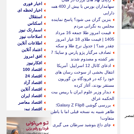
اخبار فوری
سهامداران بورس با بیش از 400 همت
اخبار لحظه ای
دارایی
استقلال
بنزین گران می شود؟ پاسخ نماینده
اسکناس
مجلس به نگرانی مردم
اسمارتک نیوز
قیمت امروز طلا جمعه 16 مرداد
اصلاحات نیوز
1405 | قیمت طلای 18 عیار امروز
اطلاعات آنلاین
چقدر شد؟ | جدول نرخ طلا و سکه
اعتماد آنلاین
تصادف مرگبار پژو پارس و ساینا؛ 7
افق امروز
نفر کشته و مصدوم شدند
افکارنیوز
ادعای کانال 12 اسراییل: آمریکا
اقتصاد 100
انتقال بخشی از سوخت رسان های
اقتصاد 24
خود را که در فرودگاه بن گوریون
اقتصاد آزاد
مستقر بودند، آغاز کرده
اقتصاد آنلاین
دیدار وزیر علوم ایران با رییس بیت
اقتصاد ایران
الحکمه عراق
اقتصاد معاصر
بررسی گوشی Galaxy Z Flip8؛
اقتصاد نیوز
ظاهر شبیه به نسخه قبلی اما با باطن
2 کیلوولت در محور قمصر
اکو ایران
متفاوت!
اکوفارس
چای داغ بنوشید سرطان می گیری
اکونگار