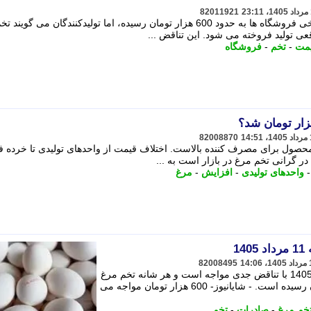
82011921
قیمت هر شانه 30 عددی تخم مرغ در برخی فروشگاه ها به حدود 600 هزار تومان رسیده، اما تولیدکنندگان می گ
قعی تولید فروخته می شود. این تناقض ...
مت
-
تخم
-
فروشگاه
82008870
ن محصول برای مصرف کننده بالاست. اختلاف قیمت از واحدهای تولیدی تا خرده
در گرانی تخم مرغ در بازار است به ...
واحدهای تولیدی
-
افزایش
-
مرغ
1
82008495
قیمت تخم مرغ امروز یکشنبه 11 مرداد 1405 با تناقض جدی مواجه است و هر شانه تخم مرغ
در برخی فروشگاه ها به 600 هزار تومان رسیده است. - شایانیوز- 600 هزار تومان مواجه می
خم مرغ
-
صادرات
-
تخم