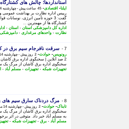
استانداردها؛ چالش های کشتارگاه
-
-
ایلنا
اقتصادی
45 ساعت پیش - چهارشنبه 14 مرداد 1405، 16:42
رییس اداره نظارت بر بهداشت عمومی و 
گفت: 3 حوزه تأمین انرژی، نوسانات 
کشتارگاه ها از مهمترین ...
اداره کل دامپزشکی استان
-
استان
-
ادا
نظارت
-
واحدهای مرغداری
-
دامپزشکی 
سرقت نافرجام سیم برق در ک
7 -
-
-
رونویس
حوادث
2 روز پیش - چهارشنبه 14 مرداد 1405، 11:58
سخنگوی اداره برق کاشان از مرگ یک سا
تجهیزات شبکه
-
تجهیزات
-
مسلم آباد
-
ا
مرگ دردناک سارق سیم های ب
8 -
-
-
تابناک
حوادث
2 روز پیش - چهارشنبه 14 مرداد 1405، 11:00
به مسلم آباد خبر داد. متوفی در اثر برخ
مسلم آباد
-
برق
-
تجهیزات شبکه
-
تجهیز