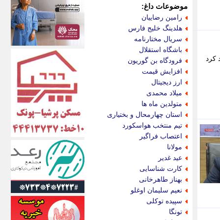
اکونیوز
موضوعات داغ:
الف
رامین رضاییان
انتشار آنلاین
هلدینگ خلیج فارس
اندیشه قرن
سریال مختارنامه
اندیشه معاصر
باشگاه استقلال
اندیشه ها
 کرد
فرودگاه بن گوریون
انرژی پرس
افزایش قیمت
ای استخدام
ارز دیجیتال
ایتنا
میلاد محمدی
ایراف
متولدین ماه ها
ایران آرت
استان چهارمحال و بختیاری
ایران آنلاین
تیم منتخب هواسکورد
ایران زندگی
اعتصاب فراگیر
ایران فوری
مولانا
ایرانی روز
عید غدیر
ایرانیتال
کارت شناسایی
ایرنا
بهناز طاهرخانی
ایسکانیوز
نعیم سلیمان اوغلو
ایسنا
سپیده توکلی
ایکنا
تونگا
ایلنا