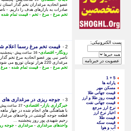
صادرات به بازارهای هدف را داریم. - ناص
تخم مرغ
-
مرغ
-
تخم
-
قیمت تمام شده
-
پست الکترونیکی:
قیمت تخم مرغ رسما اعلام شد
2 -
-
-
رونگار
اقتصادی
16 ساعت پیش - پنجشنبه 15 مرداد 1405، 21:37
مرغداری 220 هزار تومان توزیع می شود. - عضو اتحادیه مرغداران تخم گذار استان تهران گفت:
تخم مرغ
-
مرغ
-
قیمت تمام شده
-
مرغ 
5 + 1
یارانه ها
مسکن مهر
قیمت جهانی طلا
قیمت روز طلا و ارز
جوجه ریزی در مرغداری های بابل از مرز 5 میلی
3 -
قیمت جهانی نفت
-
-
خبرگزاری بازار
اقتصادی
27 ساعت پیش - پنجشنبه 15 مرداد 1405، 10:42
نرخ ارز مرجع
اخبار نرخ ارز
قطعه جوجه گوشتی در واحدهای مرغداری 
قیمت طلا
رحیم شهیدی پور روز پنجشنبه ...
قیمت سکه
واحدهای مرغداری
-
مرغداری
-
جوجه ری
آب و هوا