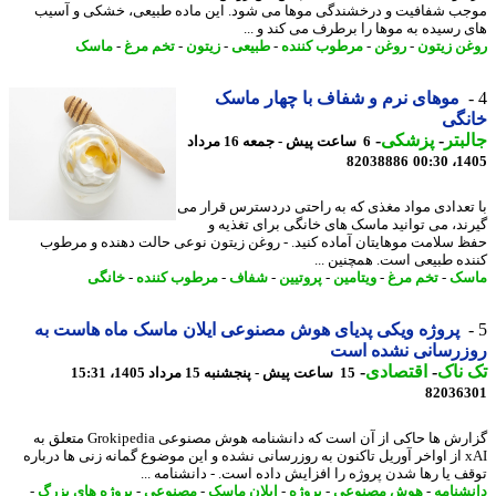
ب شفافیت و درخشندگی موها می شود. این ماده طبیعی، خشکی و آسیب
 رسیده به موها را برطرف می کند و ...
ن زیتون
-
روغن
-
مرطوب کننده
-
طبیعی
-
زیتون
-
تخم مرغ
-
ماسک
موهای نرم و شفاف با چهار ماسک
نگی
بتر
-
پزشکی
-
6 ساعت پیش - جمعه 16 مرداد
82038886
1405
تعدادی مواد مغذی که به راحتی دردسترس قرار می
ند، می توانید ماسک های خانگی برای تغذیه و
 سلامت موهایتان آماده کنید. - روغن زیتون نوعی حالت دهنده و مرطوب
ده طبیعی است. همچنین ...
سک
-
تخم مرغ
-
ویتامین
-
پروتیین
-
شفاف
-
مرطوب کننده
-
خانگی
پروژه ویکی پدیای هوش مصنوعی ایلان ماسک ماه هاست به
زرسانی نشده است
ناک
-
اقتصادی
-
15 ساعت پیش - پنجشنبه 15 مرداد 1405، 15:31
82036
گزارش ها حاکی از آن است که دانشنامه هوش مصنوعی Grokipedia متعلق به
xAI از اواخر آوریل تاکنون به روزرسانی نشده و این موضوع گمانه زنی ها درباره
ف یا رها شدن پروژه را افزایش داده است. - دانشنامه ...
شنامه
-
هوش مصنوعی
-
پروژه
-
ایلان ماسک
-
مصنوعی
-
پروژه های بزرگ
-