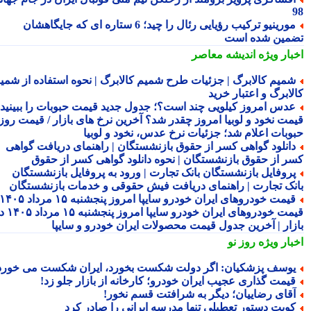
مورینیو ترکیب رؤیایی رئال را چید؛ 6 ستاره ای که جایگاهشان
مین شده است
بار ویژه
اندیشه معاصر
میم کالابرگ | جزئیات طرح شمیم کالابرگ | نحوه استفاده از شمیم
لابرگ و اعتبار خرید
دس امروز کیلویی چند است؟؛ جدول جدید قیمت حبوبات را ببینید /
مت نخود و لوبیا امروز چقدر شد؟ آخرین نرخ های بازار / قیمت روز
وبات اعلام شد؛ جزئیات نرخ عدس، نخود و لوبیا
انلود گواهی کسر از حقوق بازنشستگان | راهنمای دریافت گواهی
ر از حقوق بازنشستگان | نحوه دانلود گواهی کسر از حقوق
روفایل بازنشستگان بانک تجارت | ورود به پروفایل بازنشستگان
نک تجارت | راهنمای دریافت فیش حقوقی و خدمات بازنشستگان
قیمت خودروهای ایران خودرو سایپا امروز پنجشنبه ۱۵ مرداد ۱۴۰۵ |
قیمت خودروهای ایران خودرو سایپا امروز پنجشنبه ۱۵ مرداد ۱۴۰۵ در
زار | آخرین جدول قیمت محصولات ایران خودرو و سایپا
بار ویژه
روز نو
وسف پزشکیان: اگر دولت شکست بخورد، ایران شکست می خورد
یمت گذاری عجیب ایران خودرو؛ کارخانه از بازار جلو زد!
قای رضاییان؛ دیگر به شرافتت قسم نخور!
ویت دستور تعطیلی تنها مدرسه ایرانی را صادر کرد