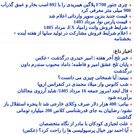
چری جتور F700 پلاگین هیبریدی را با 892 اسب بخار و عمق گذرآب
 معرفی کرد
یمت جدید بنزین سوپر وارداتی اعلام شد
یمت پارس نوآ، مرداد 1405
رایط فروش وانت زامیاد EX، مرداد 1405
علام شرایط فروش مشارکت در تولید سایپا از هفته آینده +
شنامه
ار داغ:
بر تلخ آخر هفته | امیر حیدری درگذشت +عکس
ایان تلخ عشق امیر و فاطمه؛ داماد محبوب سندرم داون
گذشت
بینید| آیا شمخانی چیزی می دانست؟
ب کابوس وار میلاد محمدی در کنفرانس اروپا
فال ابجد امروز جمعه 16 مرداد 1405/ شاید آرزوی محالتان
ورده شود
بیانی: 400 هزار دلار صرف وکلای خارجی شد تا پنجره استقلال باز
نشود/ رضاییان به جای قدرشناسی کلاس 200 میلیارد تومانی
اشت
لت لجبازی کودکان با مادر از نگاه متخصصان
یا احمد نور خیال پرسپولیسی ها را راحت کرد؟ (عکس)