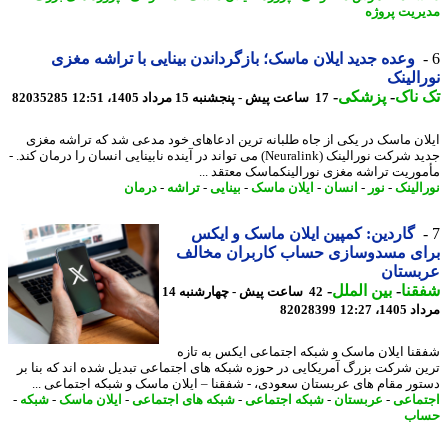
ریت پروژه
وعده جدید ایلان ماسک؛ بازگرداندن بینایی با تراشه مغزی
الینک
ناک
-
پزشکی
-
17 ساعت پیش - پنجشنبه 15 مرداد 1405، 12:51
82035285
ان ماسک در یکی از جاه طلبانه ترین ادعاهای خود مدعی شد که تراشه مغزی
جدید شرکت نورالینک (Neuralink) می تواند در آینده نابینایی انسان را درمان کند. -
وریت تراشه مغزی نورالینکماسک معتقد ...
الینک
-
نور
-
انسان
-
ایلان ماسک
-
بینایی
-
تراشه
-
درمان
گاردین: کمپین ایلان ماسک و ایکس
ای مسدوسازی حساب کاربران مخالف
بستان
نا
-
بین الملل
-
42 ساعت پیش - چهارشنبه 14
1، 12:27
82028399
نا ایلان ماسک و شبکه اجتماعی ایکس به تازه
ن شرکت بزرگ آمریکایی در حوزه شبکه های اجتماعی تبدیل شده اند که بنا بر
ور مقام های عربستان سعودی، - شفقنا – ایلان ماسک و شبکه اجتماعی ...
ماعی
-
عربستان
-
شبکه اجتماعی
-
شبکه های اجتماعی
-
ایلان ماسک
-
شبکه
-
اب