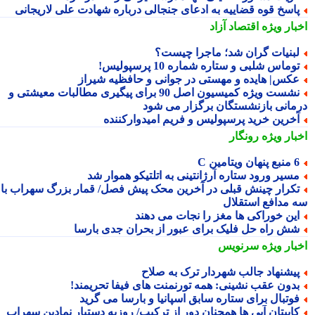
اسخ قوه قضاییه به ادعای جنجالی درباره شهادت علی لاریجانی
بار ویژه
اقتصاد آزاد
بنیات گران شد؛ ماجرا چیست؟
وماس شلبی و ستاره شماره 10 پرسپولیس!
کس| هایده و مهستی در جوانی و حافظیه شیراز
نشست ویژه کمیسیون اصل 90 برای پیگیری مطالبات معیشتی و
مانی بازنشستگان برگزار می شود
خرین خرید پرسپولیس و فریم امیدوارکننده
بار ویژه
رونگار
 پنهان ویتامین C
سیر ورود ستاره آرژانتینی به اتلتیکو هموار شد
کرار چینش قبلی در آخرین محک پیش فصل/ قمار بزرگ سهراب با
 مدافع استقلال
ین خوراکی ها مغز را نجات می دهند
ش راه حل فلیک برای عبور از بحران جدی بارسا
بار ویژه
سرنویس
یشنهاد جالب شهردار ترک به صلاح
دون عقب نشینی: همه تورنمنت های فیفا تحریمند!
وتبال برای ستاره سابق اسپانیا و بارسا می گرید
اپیتان آبی ها همچنان دور از ترکیب/ روزبه دستیار نمادین سهراب