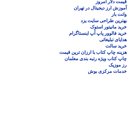
ت دلار امروز
زش ارز دیجیتال در تهران
ت بار
رین طراحی سایت یزد
د مانیتور استوک
د فالوور پاپ آپ اینستاگرام
یای تبلیغاتی
ید سالت
نه چاپ کتاب با ارزان ترین قیمت
 کتاب ویژه رتبه بندی معلمان
موزیک
مات مرکزی بوش