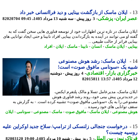
ایلان ماسک از بازگشت بینایی و دید فراانسانی خبر داد
 ایران
-
پزشکی
-
3 روز پیش - سه شنبه 13 مرداد 1405، 09:45
82020704
ان ماسک در تازه ترین اظهارات خود از توسعه فناوری هایی سخن گفت که به
 او می توانند در آینده به بازگرداندن بینایی افراد نابینا و حتی ایجاد توانایی های
یی فراتر از حالت طبیعی ...
یی
-
ایلان ماسک
-
انسان
-
نابینا
-
ماسک
-
ایلان
-
افراد
ایلان ماسک: رشد هوش مصنوعی
یه یک «سونامی مافوق صوت» است!
گزاری بازار
-
اقتصادی
-
4 روز پیش - دوشنبه
82015811
ان ماسک، مدیرعامل تسلا و مالک پلتفرم ایکس،
جدیدترین پیش بینی خود، روند رشد فناوری هوش
وعی را به یک «سونامی مافوق صوت» تشبیه کرده است. - به گزارش به
 توانایی های خود رسیده ...
ش مصنوعی
-
ایلان ماسک
-
مافوق صوت
-
ماسک
-
مصنوعی
-
سونامی
-
ایلان
درخواست جنجالی زلنسکی از ترامپ/ سلاح جدید اوکراین علیه
سیه چیست؟
اک نیوز
-
بین الملل
-
5 روز پیش - شنبه 10 مرداد 1405، 19:00
82003120