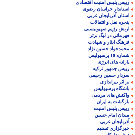
ییس پلیس امنیت اقتصادی
ستاندار خراسان رضوی
ستان آذربایجان غربی
نجره نقل و انتقالات
رتش رژیم صهیونیستی
هرمانی در لیگ برتر
رهنگ ایثار و شهادت
حمدجواد حسین نژاد
اره 10 پرسپولیس
ارانه های انرژی
ییس جمهور ترکیه
ردار حسین رحیمی
ر اثر تیراندازی
اشگاه پرسپولیس
اکنش های مردمی
ازگشت به ایران
ییس پلیس امنیت
یدان امام حسین
ذربایجان غربی
برگزاری تسنیم
یدار تدارکاتی