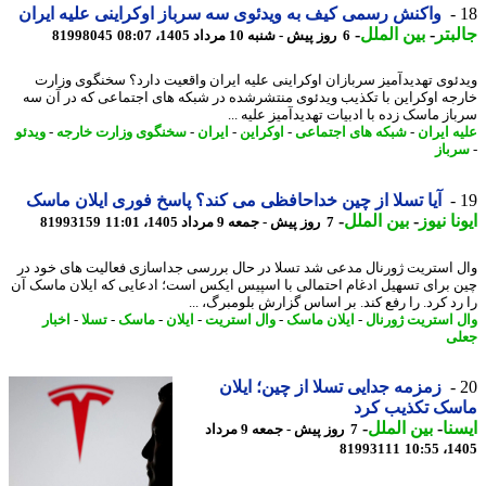
واکنش رسمی کیف به ویدئوی سه سرباز اوکراینی علیه ایران
بتر
-
بین الملل
-
6 روز پیش - شنبه 10 مرداد 1405، 08:07
81998045
ئوی تهدیدآمیز سربازان اوکراینی علیه ایران واقعیت دارد؟ سخنگوی وزارت
جه اوکراین با تکذیب ویدئوی منتشرشده در شبکه های اجتماعی که در آن سه
از ماسک زده با ادبیات تهدیدآمیز علیه ...
ه ایران
-
شبکه های اجتماعی
-
اوکراین
-
ایران
-
سخنگوی وزارت خارجه
-
ویدئو
باز
آیا تسلا از چین خداحافظی می کند؟ پاسخ فوری ایلان ماسک
نا نیوز
-
بین الملل
-
7 روز پیش - جمعه 9 مرداد 1405، 11:01
81993159
 استریت ژورنال مدعی شد تسلا در حال بررسی جداسازی فعالیت های خود در
 برای تسهیل ادغام احتمالی با اسپیس ایکس است؛ ادعایی که ایلان ماسک آن
رد کرد. را رفع کند. بر اساس گزارش بلومبرگ، ...
 استریت ژورنال
-
ایلان ماسک
-
وال استریت
-
ایلان
-
ماسک
-
تسلا
-
اخبار
ی
زمزمه جدایی تسلا از چین؛ ایلان
سک تکذیب کرد
نا
-
بین الملل
-
7 روز پیش - جمعه 9 مرداد
81993111
1405