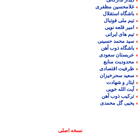
لامحسین مظفری
اشگاه استقلال
یم ملی فوتبال
میر قلعه نویی
یم های ایرانی
ید محمد حسینی
اشگاه ذوب آهن
ربستان سعودی
حدودیت منابع
رفیت اقتصادی
عید سحرخیزان
یثار و شهادت
یت الله خویی
رکیب ذوب آهن
حیی گل محمدی
نسخه اصلی