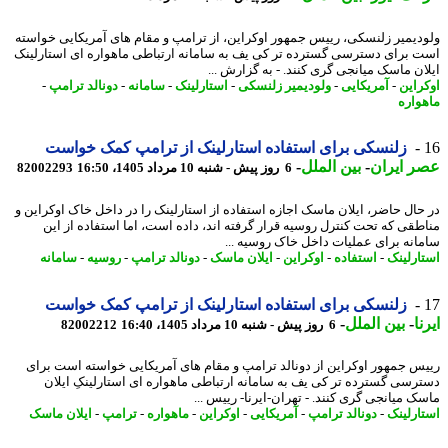
دیمیر زلنسکی، رییس جمهور اوکراین، از ترامپ و مقام های آمریکایی خواسته
 برای دسترسی گسترده تر کی یف به سامانه ارتباطی ماهواره ای استارلینک
ان ماسک میانجی گری کنند. - به گزارش ...
راین
-
آمریکایی
-
ولودیمیر زلنسکی
-
استارلینک
-
سامانه
-
دونالد ترامپ
-
واره
زلنسکی برای استفاده استارلینک از ترامپ کمک خواست
 ایران
-
بین الملل
-
6 روز پیش - شنبه 10 مرداد 1405، 16:50
82002293
حال حاضر، ایلان ماسک اجازه استفاده از استارلینک را در داخل خاک اوکراین و
طقی که تحت کنترل روسیه قرار گرفته اند، داده است، اما استفاده از این
انه برای عملیات داخل خاک روسیه ...
ارلینک
-
استفاده
-
اوکراین
-
ایلان ماسک
-
دونالد ترامپ
-
روسیه
-
سامانه
زلنسکی برای استفاده استارلینک از ترامپ کمک خواست
ا
-
بین الملل
-
6 روز پیش - شنبه 10 مرداد 1405، 16:40
82002212
س جمهور اوکراین از دونالد ترامپ و مقام های آمریکایی خواسته است برای
رسی گسترده تر کی یف به سامانه ارتباطی ماهواره ای استارلینکِ ایلان
ک میانجی گری کنند. - تهران-ایرنا- رییس ...
ارلینک
-
دونالد ترامپ
-
آمریکایی
-
اوکراین
-
ماهواره
-
ترامپ
-
ایلان ماسک