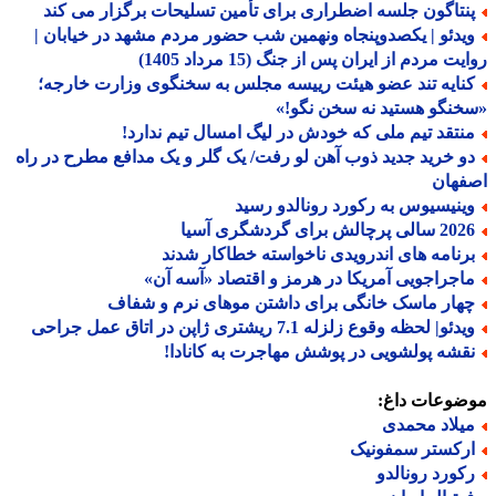
نتاگون جلسه اضطراری برای تأمین تسلیحات برگزار می کند
یدئو | یکصدوپنجاه ونهمین شب حضور مردم مشهد در خیابان |
ت مردم از ایران پس از جنگ (15 مرداد 1405)
نایه تند عضو هیئت رییسه مجلس به سخنگوی وزارت خارجه؛
نگو هستید نه سخن نگو!»
نتقد تیم ملی که خودش در لیگ امسال تیم ندارد!
و خرید جدید ذوب آهن لو رفت/ یک گلر و یک مدافع مطرح در راه
فهان
ینیسیوس به رکورد رونالدو رسید
الی پرچالش برای گردشگری آسیا
رنامه های اندرویدی ناخواسته خطاکار شدند
اجراجویی آمریکا در هرمز و اقتصاد «آسه آن»
هار ماسک خانگی برای داشتن موهای نرم و شفاف
دئو| لحظه وقوع زلزله 7.1 ریشتری ژاپن در اتاق عمل جراحی
قشه پولشویی در پوشش مهاجرت به کانادا!
ضوعات داغ:
یلاد محمدی
رکستر سمفونیک
کورد رونالدو