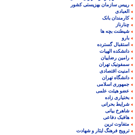
ییس سازمان بهزیستی کشور
لعبادی
ارمندان بانک
نارناز
یطنت بچه ها
ارو
ستقبال گسترده
انشکده الهیات
امین رضاییان
مفونیک تهران
منیت اقتصادی
انشگاه تهران
مهوری اسلامی
ضو هیئت علمی
ختیاری زاده
رایط بحرانی
اهرخ بیانی
افبک دفاعی
تفاوت ترین
رویج فرهنگ ایثار و شهادت