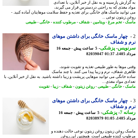
زارش پارسینه و به نقل از خبر آنلاین، با تعدادی
د مغذی که به راحتی دردسترس قرار می گیرند،
توانید ماسک های خانگی برای تغذیه و حفظ سلامت موهایتان آماده کنید. -
ن زیتون نوعی ...
سک
-
تخم مرغ
-
ویتامین
-
شفاف
-
مرطوب کننده
-
خانگی
-
طبیعی
چهار ماسک خانگی برای داشتن موهای
م و شفاف
نویس
-
پزشکی
-
5 ساعت پیش - جمعه 16
1، 01:37
82039047
ی موها به طور طبیعی تغذیه و تقویت شوند،
ری شفاف، نرم و زیبا پیدا می کنند. با چند ماسک
ه خانگی می توانید موهایی پرپشت و زیبا داشته باشید. به نقل از خبر آنلاین، با
ادی مواد مغذی ...
سک
-
خانگی
-
طبیعی
-
روغن زیتون
-
شفاف
-
زیبا
-
تقویت
چهار ماسک خانگی برای داشتن موهای
م و شفاف
نه 7
-
پزشکی
-
5 ساعت پیش - جمعه 16
1، 01:05
82038979
ک روغن زیتون روغن زیتون نوعی حالت دهنده و
وب کننده طبیعی است. همچنین این روغن