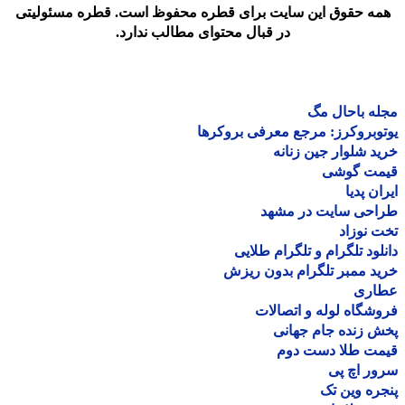
مه حقوق این سایت برای قطره محفوظ است. قطره مسئولیتی
در قبال محتوای مطالب ندارد.
ه باحال مگ
وبروکرز: مرجع معرفی بروکرها
د شلوار جین زنانه
مت گوشی
ان پدیا
احی سایت در مشهد
 نوزاد
لود تلگرام و تلگرام طلایی
د ممبر تلگرام بدون ریزش
اری
شگاه لوله و اتصالات
 زنده جام جهانی
مت طلا دست دوم
ر اچ پی
ره وین تک