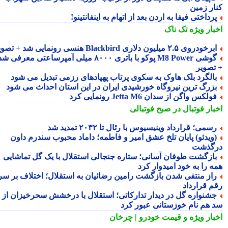
ار زمین
رداختی فیفا به اردن بعد از اتهام به اینفانتینو!
بار ویژه
تک ناک
رخودروی ۲.۵ میلیون دلاری Blackbird هنسی رونمایی شد + تصویر
گوشی M8 Power پوکو با باتری ۸۰۰۰ میلی آمپرساعتی معرفی شد
تصویر
الگرد بلک هاوک به سکوی پرتاب پهپادهای رزمی تبدیل می شود
زرگ ترین نیروگاه خورشیدی ایران در این استان احداث می شود
ولکس واگن از سدان Jetta M6 رونمایی کرد
بار فوتبال در صبح فوتبالی
سمی؛ قرارداد وینیسیوس با رئال تا ۲۰۳۲ تمدید شد
ویدئو) پایان تلخ عشق امیر و فاطمه؛ داماد محبوب سندرم داون
گذشت
ازگشت طوفان آسانی؛ ستاره جنجالی استقلال با یک گل تماشایی
ه را به خود امیدوار کرد
از منتفی شدن بازگشت رامین رضائیان به استقلال؛ اختلاف بر سر
م قرارداد
شنواره گل در دیدار تدارکاتی؛ استقلال با درخشش سحرخیزان از
 هم نام خوزستانی عبور کرد
بار ویژه
و قیمت خودرو | چرخان