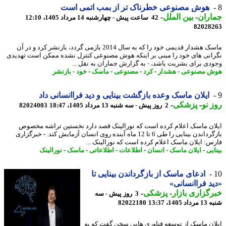
هوش مصنوعی خطرناک تر از بمب اتمی است
اران
-
بین الملل
-
42 ساعت پیش - چهارشنبه 14 مرداد 1405، 12:10
82028
ماسک هشدار قدیمی خود را که به سال 2014 بازمی گردد، بازنشر کرد و در آن
انی های خود را مبنی بر اینکه هوش مصنوعی کنترل نشده ممکن است تهدیدی
دی برای بشریت باشد، - به گزارش جماران به نقل ...
ش مصنوعی
-
هشدار
-
کرد
-
مصنوعی
-
ماسک
-
خود
-
بازنشر
ایلان ماسک وعده بازگشت بینایی و دید فراانسانی داد
 نو
-
پزشکی
-
2 روز پیش - سه شنبه 13 مرداد 1405، 18:47
82024003
ان ماسک اعلام کرده است که نورالینک قصد دارد نخستین تراشه مخصوص
بازگرداندن بینایی را طی 6 تا 12 ماه آینده روی انسان آزمایش کند. - خبرگزاری
س: ایلان ماسک اعلام کرده است که نورالینک ...
یی
-
ایلان ماسک
-
انسان
-
اطلاعات
-
اطلاعاتی
-
ماسک
-
نورالینک
ادعای ماسک از بازگرداندن بینایی تا
د فراانسانی»
گزاری بازار
-
پزشکی
-
3 روز پیش - سه
1405، 13:37
82022180
ان ماسک از توسعه فناوری هایی سخن گفت که به