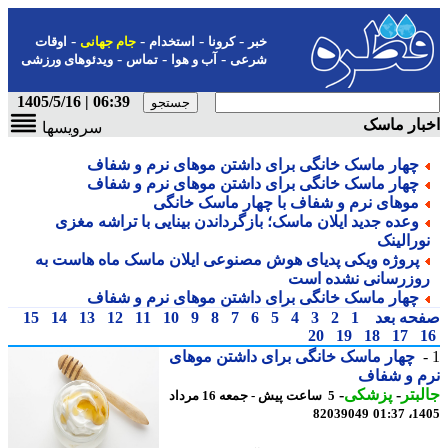
-
-
-
-
خبر
کرونا
استخدام
جام جهانی
اوقات
-
-
-
شرعی
آب و هوا
تماس
ویدئوهای ورزشی
06:39 | 1405/5/16
ار ماسک
سرویسها
چهار ماسک خانگی برای داشتن موهای نرم و شفاف
چهار ماسک خانگی برای داشتن موهای نرم و شفاف
موهای نرم و شفاف با چهار ماسک خانگی
وعده جدید ایلان ماسک؛ بازگرداندن بینایی با تراشه مغزی
ورالینک
پروژه ویکی پدیای هوش مصنوعی ایلان ماسک ماه هاست به
وزرسانی نشده است
چهار ماسک خانگی برای داشتن موهای نرم و شفاف
حه بعد
1
2
3
4
5
6
7
8
9
10
11
12
13
14
15
20
19
18
17
چهار ماسک خانگی برای داشتن موهای
م و شفاف
بتر
-
پزشکی
-
5 ساعت پیش - جمعه 16 مرداد
82039049
1405