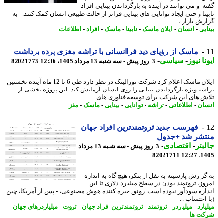
 او می توانند در آینده به بازگرداندن بینایی افراد
نا و حتی ایجاد توانایی های بینایی فراتر از حالت طبیعی انسان کمک کنند. - به
رش بازار ،
یی
-
انسان
-
ایلان ماسک
-
نابینا
-
ماسک
-
افراد
-
اطلاعات
ماسک از رؤیای دید فراانسانی با تراشه مغزی پرده برداشت
نا نیوز
-
سیاسی
-
3 روز پیش - سه شنبه 13 مرداد 1405، 12:36
82021773
ایلان ماسک اعلام کرد شرکت نورالینک در نظر دارد طی 6 تا 12 ماه آینده نخستین
شه ویژه بازگرداندن بینایی را روی انسان آزمایش کند. این پروژه بخشی از
ش های این شرکت برای توسعه فناوری های ...
ان
-
اطلاعاتی
-
تراشه
-
توانایی
-
بینایی
-
ماسک
-
مغز
فهرست جدید ثروتمندترین افراد جهان
تشر شد +جدول
بتر
-
اقتصادی
-
3 روز پیش - سه شنبه 13 مرداد
82021711
1405
گزارش پارسینه به نقل از بنکر، هیچ گاه به اندازه
وز، ثروتمند بودن در سطح میلیارد دلاری تا این
ازه سودآور نبوده است. رونق خیره کننده هوش مصنوعی، - پس از آمریکا، چین
احتساب ...
ارد
-
میلیاردر
-
ثروتمند
-
ثروتمندترین افراد جهان
-
ثروت
-
میلیاردرهای جهان
-
ت ها