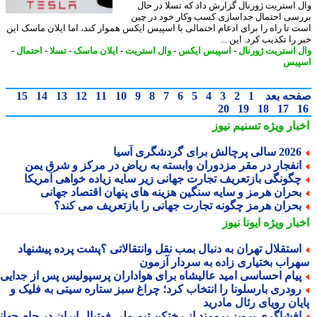
 استریت ژورنال گزارش داد که تسلا در حال
سی احتمال جداسازی کسب وکار خود در چین
 تا راه را برای ادغام احتمالی با اسپیس ایکس هموار کند، اما ایلان ماسک این
را تکذیب کرد. این ...
 استریت ژورنال
-
اسپیس ایکس
-
وال استریت
-
ایلان ماسک
-
تسلا
-
احتمال
-
پیس
حه بعد
1
2
3
4
5
6
7
8
9
10
11
12
13
14
15
20
19
18
17
بار ویژه
تسنیم نیوز
2 سالی پرچالش برای گردشگری آسیا
نفجار در مقر مزدوران وابسته به ریاض در مرکز و شرق یمن
گونگی بازتعریف تجارت جهانی زیر سایه زیاده خواهی آمریکا
حران هرمز و سایه سنگین هزینه های پنهان اقتصاد جهانی
حران هرمز چگونه تجارت جهانی را بازتعریف می کند؟
بار ویژه
ایونا نیوز
ستقلال تهران به دنبال بمب نقل وانتقالاتی ؟پشت پرده پیشنهاد
راب بختیاری زاده به سردار آزمون
یام احساسی امید عالیشاه برای هواداران پرسپولیس پس از جدایی
ودری بارسلونا را انتخاب کرد؛ چراغ سبز ستاره سیتی به فلیک و
یان رویای رئال مادرید
فشاگری پرویز برومند از رختکن تیم ملی فوتبال ایران در جام جهانی