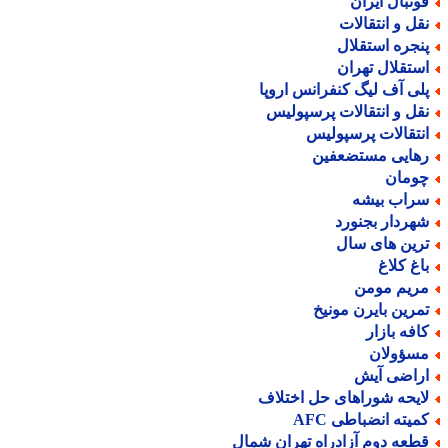
وتبال ایران
قل و انتقالات
نجره استقلال
ستقلال تهران
لی آف لیگ کنفرانس اروپا
قل و انتقالات پرسپولیس
نتقالات پرسپولیس
هایی مستضعفین
ومان
راب بیشه
هردار بجنورد
رین های سال
اغ کلاغ
ریم مومن
مرین بایرن مونیخ
افه بازار
سؤولان
راضی آیش
ایحه شوراهای حل اختلاف
میته انضباطی AFC
طعه دوم آزادراه تهران شمال