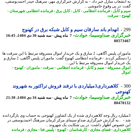
انشعاب منازل خبر داد. - به گزارش خبرگزاری مهر، سرهنگ حیدر احمدیوسفی،
: در پی وقوع خاموشی ...
 و کابل
-
فرمانده انتظامی
-
کابل
-
کابل برق
-
فرمانده انتظامی شهرستان
-
وج
-
سرقت
2
انهدام باند سارقان سیم و کابل شبکه برق در کهنوج
رگزاری صداوسیما
-
حوادث
-
7 ماه پیش - سه شنبه 30 دی 1404، 16:45
80573
ماموران پلیس آگاهی، 2 سارق و یک خریدار اموال مسروقه مرتبط با این سرقت ها
را دستگیر کردند. - فرمانده انتظامی کهنوج گفت: ماموران پلیس آگاهی، 2 سارق و
خریدار اموال مسروقه مرتبط با این ...
ال مسروقه
-
سیم و کابل
-
فرمانده انتظامی
-
سرقت
-
ماموران
-
کهنوج
-
ال
3
کلاهبرداری3میلیاردی با ترفند فروش تراکتور به شهروند
نوجی
رگزاری صداوسیما
-
حوادث
-
7 ماه پیش - سه شنبه 16 دی 1404، 21:30
80470
یلیارد ریال وجه کلاهبرداری شده از یک کشاورز کهنوجی به حساب وی بازگردانده
- . به گزارش خبرگزاری صداو سیمای مرکز کرمان سرهنگ احمدیوسفی در
 خصوص اظهار داشت: در پی شکایت یک شهروند ...
هبرداری
-
فضای مجازی
-
کارشناسان
-
کهنوج
-
پلیس فتا
-
مجازی
-
فرمانده