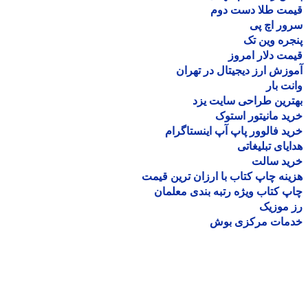
مت طلا دست دوم
ر اچ پی
ره وین تک
ت دلار امروز
زش ارز دیجیتال در تهران
ت بار
رین طراحی سایت یزد
د مانیتور استوک
د فالوور پاپ آپ اینستاگرام
یای تبلیغاتی
ید سالت
نه چاپ کتاب با ارزان ترین قیمت
 کتاب ویژه رتبه بندی معلمان
موزیک
مات مرکزی بوش