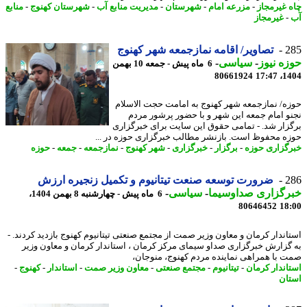
 غیرمجاز
-
مزرعه امام
-
شهرستان
-
مدیریت منابع آب
-
شهرستان کهنوج
-
منابع
-
غیرمجاز
2
تصاویر/ اقامه نمازجمعه شهر کهنوج
ه نیوز
-
سیاسی
-
6 ماه پیش - جمعه 10 بهمن
80661924
1404
ه/ نمازجمعه شهر کهنوج به امامت حجت الاسلام
و امام جمعه این شهر و با حضور پرشور مردم
زار شد. - تمامی حقوق این سایت برای خبرگزاری
ه محفوظ است. بازنشر مطالب خبرگزاری حوزه در ...
گزاری حوزه
-
برگزار
-
خبرگزاری
-
شهر کهنوج
-
نمازجمعه
-
جمعه
-
حوزه
2
ضرورت توسعه صنعت تیتانیوم و تکمیل زنجیره ارزش
رگزاری صداوسیما
-
سیاسی
-
6 ماه پیش - چهارشنبه 8 بهمن 1404،
80646452
18
اندار کرمان و معاون وزیر صمت از مجتمع صنعتی تیتانیوم کهنوج بازدید کردند. -
گزارش خبرگزاری صداو سیمای مرکز کرمان ، استاندار کرمان و معاون وزیر
 با همراهی نماینده مردم کهنوج، منوجان،
اندار کرمان
-
تیتانیوم
-
مجتمع صنعتی
-
معاون وزیر صمت
-
استاندار
-
کهنوج
-
ان