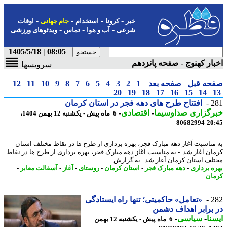
-
-
-
-
خبر
کرونا
استخدام
جام جهانی
اوقات
-
-
-
شرعی
آب و هوا
تماس
ویدئوهای ورزشی
08:05 | 1405/5/18
ار کهنوج - صفحه پانزدهم
سرویسها
حه قبل
صفحه بعد
1
2
3
4
5
6
7
8
9
10
11
12
20
19
18
17
16
15
14
2
افتتاح طرح های دهه فجر در استان کرمان
رگزاری صداوسیما
-
اقتصادی
-
6 ماه پیش - یکشنبه 12 بهمن 1404،
80682994
20
مناسبت آغاز دهه مبارک فجر، بهره برداری از طرح ها در نقاط مختلف استان
ان آغاز شد. - به مناسبت آغاز دهه مبارک فجر، بهره برداری از طرح ها در نقاط
لف استان کرمان آغاز شد. به گزارش ...
ه برداری
-
دهه مبارک فجر
-
استان کرمان
-
روستای
-
آغاز
-
آسفالت معابر
-
ان
2
«تعامل» حاکمیتی؛ تنها راه ایستادگی
برابر اهداف دشمن
نا
-
سیاسی
-
6 ماه پیش - یکشنبه 12 بهمن