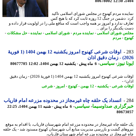
80678002
1404
ینده مردم کهنوج در مجلس شورای اسلامی تاکید
کرد: دشمن در جنگ 12 روزه ثابت کرد که با هیچ کس
رف ندارد و امروز بر همه واجب است که منافع ملی را در اولویت قرار داده و
 یکدیگر را برای ...
س شورای اسلامی
-
نماینده مردم
-
شورای اسلامی
-
نماینده
-
حل مشکلات
-
وج
-
مردم
2
اوقات شرعی کهنوج امروز یکشنبه 12 بهمن 1404 (1 فوریهٔ
ن دقیق اذان
نا نیوز
-
سیاسی
-
6 ماه پیش - یکشنبه 12 بهمن 1404، 12:02
80677705
اوقات شرعی کهنوج امروز یکشنبه 12 بهمن 1404 (1 فوریهٔ 2026) - زمان دقیق
ن> -
ات شرعی
-
یکشنبه
-
12 بهمن
-
کهنوج
-
امروز
-
شرعی
2
انسداد یک حلقه چاه غیرمجاز در محدوده مزرعه امام فاریاب
رگزاری صداوسیما
-
سیاسی
-
6 ماه پیش - شنبه 11 بهمن 1404، 22:25
80673
حلقه چاه غیرمجاز در محدوده مزرعه امام شهرستان فاریاب، با اقدام به موقع
وهای گشت و بازرسی مدیریت منابع آب شهرستان کهنوج مسدود شد - یک حلقه
 غیرمجاز در محدوده مزرعه امام شهرستان فاریاب،