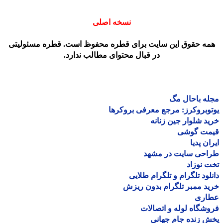
نسخه اصلی
مه حقوق این سایت برای قطره محفوظ است. قطره مسئولیتی
در قبال محتوای مطالب ندارد.
ه باحال مگ
وبروکرز: مرجع معرفی بروکرها
د شلوار جین زنانه
مت گوشی
ان پدیا
احی سایت در مشهد
 نوزاد
لود تلگرام و تلگرام طلایی
د ممبر تلگرام بدون ریزش
اری
شگاه لوله و اتصالات
 زنده جام جهانی