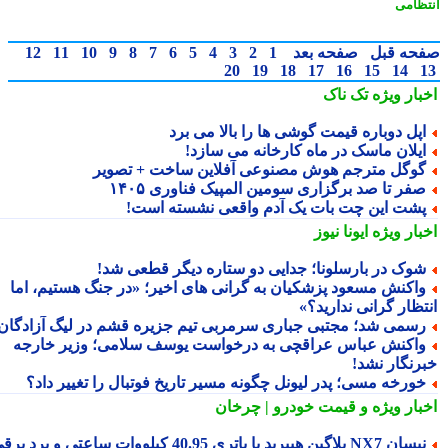
ظامی
حه قبل
صفحه بعد
1
2
3
4
5
6
7
8
9
10
11
12
20
19
18
17
16
15
14
بار ویژه
تک ناک
پل دوباره قیمت گوشی ها را بالا می برد
یلان ماسک در ماه کارخانه می سازد!
وگل مترجم هوش مصنوعی آفلاین ساخت + تصویر
فر تا صد برگزاری سومین المپیک فناوری ۱۴۰۵
شت این چت بات یک آدم واقعی نشسته است!
بار ویژه
ایونا نیوز
وک در بارسلونا؛ جدایی دو ستاره دیگر قطعی شد!
اکنش مسعود پزشکیان به گرانی های اخیر؛ «در جنگ هستیم، اما
تظار گرانی ندارید؟»
سمی شد؛ مجتبی جباری سرمربی تیم جزیره قشم در لیگ آزادگان!
اکنش عباس عراقچی به درخواست یوسف سلامی؛ وزیر خارجه
رنگار نشد!
ورخه مسی؛ پدر لیونل چگونه مسیر تاریخ فوتبال را تغییر داد؟
بار ویژه
و قیمت خودرو | چرخان
نیسان NX7 پلاگین هیبرید با باتری 40.95 کیلووات ساعتی و برد برقی