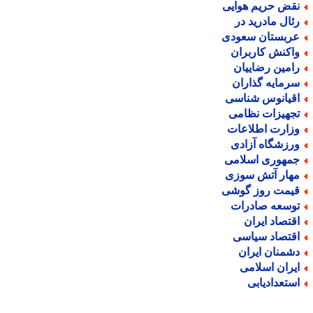
قض حریم هوایی
ئال مادرید در
ربستان سعودی
اکنش کاربران
امین رضاییان
رمایه گذاران
قیانوس شناسی
جهیزات نظامی
زارت اطلاعات
رزشگاه آزادی
مهوری اسلامی
هار آتش سوزی
یمت روز گوشی
وسعه صادرات
قتصاد ایران
قتصاد سیاسی
شمنان ایران
یران اسلامی
ستعدادیابی