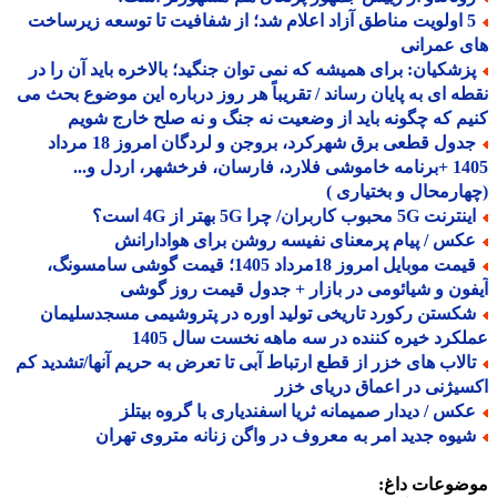
5 اولویت مناطق آزاد اعلام شد؛ از شفافیت تا توسعه زیرساخت
 عمرانی
زشکیان: برای همیشه که نمی توان جنگید؛ بالاخره باید آن را در
ه ای به پایان رساند / تقریباً هر روز درباره این موضوع بحث می
م که چگونه باید از وضعیت نه جنگ و نه صلح خارج شویم
جدول قطعی برق شهرکرد، بروجن و لردگان امروز 18 مرداد
1405 +برنامه خاموشی فلارد، فارسان، فرخشهر، اردل و...
ارمحال و بختیاری )
نت 5G محبوب کاربران/ چرا 5G بهتر از 4G است؟
کس / پیام پرمعنای نفیسه روشن برای هوادارانش
قیمت موبایل امروز 18مرداد 1405؛ قیمت گوشی سامسونگ،
ون و شیائومی در بازار + جدول قیمت روز گوشی
کستن رکورد تاریخی تولید اوره در پتروشیمی مسجدسلیمان
کرد خیره کننده در سه ماهه نخست سال 1405
الاب های خزر از قطع ارتباط آبی تا تعرض به حریم آنها/تشدید کم
یژنی در اعماق دریای خزر
کس / دیدار صمیمانه ثریا اسفندیاری با گروه بیتلز
یوه جدید امر به معروف در واگن زنانه متروی تهران
ضوعات داغ: