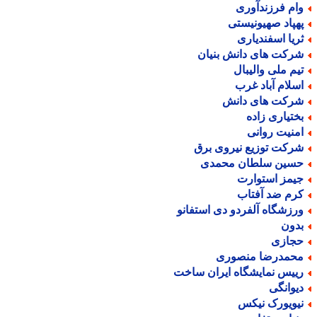
ام فرزندآوری
هپاد صهیونیستی
ریا اسفندیاری
رکت های دانش بنیان
یم ملی والیبال
سلام آباد غرب
رکت های دانش
ختیاری زاده
منیت روانی
رکت توزیع نیروی برق
سین سلطان محمدی
یمز استوارت
رم ضد آفتاب
رزشگاه آلفردو دی استفانو
دون
جازی
حمدرضا منصوری
ییس نمایشگاه ایران ساخت
یوانگی
یویورک نیکس