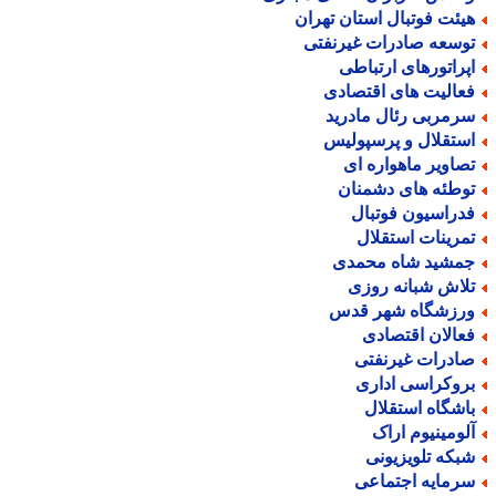
یئت فوتبال استان تهران
وسعه صادرات غیرنفتی
پراتورهای ارتباطی
عالیت های اقتصادی
رمربی رئال مادرید
ستقلال و پرسپولیس
صاویر ماهواره ای
وطئه های دشمنان
دراسیون فوتبال
مرینات استقلال
مشید شاه محمدی
لاش شبانه روزی
رزشگاه شهر قدس
عالان اقتصادی
ادرات غیرنفتی
روکراسی اداری
اشگاه استقلال
لومینیوم اراک
بکه تلویزیونی
رمایه اجتماعی