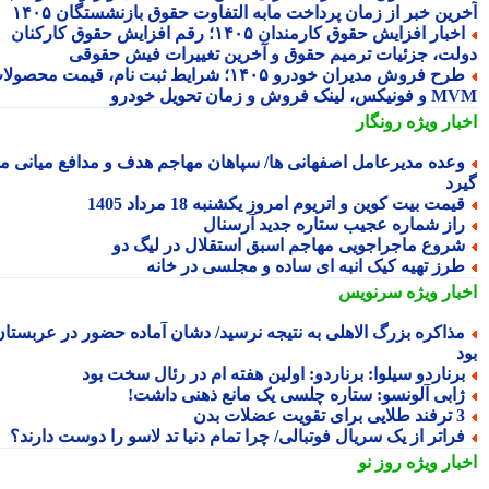
رین خبر از زمان پرداخت مابه التفاوت حقوق بازنشستگان ۱۴۰۵
اخبار افزایش حقوق کارمندان ۱۴۰۵؛ رقم افزایش حقوق کارکنان
لت، جزئیات ترمیم حقوق و آخرین تغییرات فیش حقوقی
طرح فروش مدیران خودرو ۱۴۰۵؛ شرایط ثبت نام، قیمت محصولات
 لینک فروش و زمان تحویل خودرو
بار ویژه
رونگار
عده مدیرعامل اصفهانی ها/ سپاهان مهاجم هدف و مدافع میانی می
رد
یمت بیت کوین و اتریوم امروز یکشنبه 18 مرداد 1405
از شماره عجیب ستاره جدید آرسنال
روع ماجراجویی مهاجم اسبق استقلال در لیگ دو
رز تهیه کیک انبه ای ساده و مجلسی در خانه
بار ویژه
سرنویس
ذاکره بزرگ الاهلی به نتیجه نرسید/ دشان آماده حضور در عربستان
رناردو سیلوا: برناردو: اولین هفته ام در رئال سخت بود
ابی آلونسو: ستاره چلسی یک مانع ذهنی داشت!
لایی برای تقویت عضلات بدن
راتر از یک سریال فوتبالی/ چرا تمام دنیا تد لاسو را دوست دارند؟
بار ویژه
روز نو