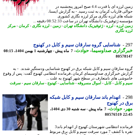
زمین لرزه ای با قدرت 4.4 صبح امروز پنجشنبه در
لی فاریاب کرمان به ثبت رسید. - به گزارش ایسنا،
ه های لرزه نگاری مرکز لرزه نگاری کشوری
ه ژئوفیزیک دانشگاه تهران در ساعت 08:52:33 دقیقه ...
ن لرزه
-
لرزه
-
ژئوفیزیک دانشگاه تهران
-
زمین
-
لرزه نگاری
-
کرمان
-
مرکز
ه نگاری
2
شناسایی گروه سارقان سیم و کابل در کهنوج
رگزاری صداوسیما
-
حوادث
-
7 ماه پیش - چهارشنبه 1 بهمن 1404، 08:15
80578
ه سارقان سیم و کابل شبکه برق در کهنوج شناسایی ودستگیر شدند. ️ - به
رش خبرگزاری صداوسیمای کرمان ،فرمانده انتظامی کهنوج گفت: پس از وقوع
وشی های نامتعارف در سطح شهر کهنوج به علت ...
 و کابل
-
کابل
-
اموال مسروقه
-
شناسایی
-
کهنوج
-
سارقان سیم
-
سرقت
2
انهدام باند سارقان سیم و کابل شبکه
 در کهنوج
ر
-
حوادث
-
7 ماه پیش - سه شنبه 30 دی 1404،
80576519
22
فرمانده انتظامی شهرستان کهنوج از انهدام باند3
نفره با کشف 7 مورد سرقت سیم و کابل برق مربوط