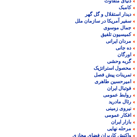
نیای متفاوت
امبک
یدار استقلال و گل گهر
فیر آمریکا در سازمان ملل
مال موسوی
میسیون تلفیق
ردان ایرانی
ه جانی
ورگان
ربه وحشی
حصول استراتژیک
مرینات پیش فصل
میرحسین طاهری
وتبال ایران
وابط عمومی
ئال مادرید
یروی زمینی
فکار عمومی
ازار ایران
رحله نهایی
اکنش کاربران فضای مجازی