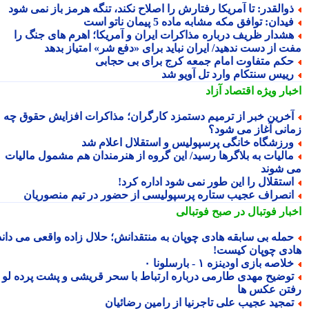
والقدر: تا آمریکا رفتارش را اصلاح نکند، تنگه هرمز باز نمی شود
یدان: توافق مکه مشابه ماده 5 پیمان ناتو است
شدار ظریف درباره مذاکرات ایران و آمریکا؛ اهرم های جنگ را
ت از دست ندهید/ ایران نباید برای «دفع شر» امتیاز بدهد
کم متفاوت امام جمعه کرج برای بی حجابی
ییس سنتکام وارد تل آویو شد
بار ویژه
اقتصاد آزاد
خرین خبر از ترمیم دستمزد کارگران؛ مذاکرات افزایش حقوق چه
انی آغاز می شود؟
رزشگاه خانگی پرسپولیس و استقلال اعلام شد
الیات به بلاگرها رسید/ این گروه از هنرمندان هم مشمول مالیات
 شوند
ستقلال را این طور نمی شود اداره کرد!
نصراف عجیب ستاره پرسپولیسی از حضور در تیم منصوریان
بار فوتبال در صبح فوتبالی
مله بی سابقه هادی چوپان به منتقدانش؛ حلال زاده واقعی می داند
دی چوپان کیست!
لاصه بازی اودینزه ۱ - بارسلونا ۰
وضیح مهدی طارمی درباره ارتباط با سحر قریشی و پشت پرده لو
تن عکس ها
مجید عجیب علی تاجرنیا از رامین رضائیان