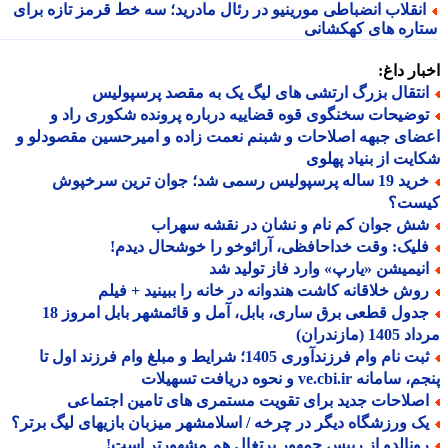
نقلاب انضباطی مورینیو در رئال مادرید؛ سه خط قرمز تازه برای
اره های کهکشانی
ار داغ:
نتقال بزرگ ارتشی های لیگ یک به مقصد پرسپولیس
وضیحات سخنگوی قوه قضاییه درباره پرونده شکوری راد و
ای جبهه اصلاحات و شبنم نعمت زاده و امیرحسین مقصودلو و
یت از بنیاد پهلوی
خرید 19 ساله پرسپولیس رسمی شد؛ جوان ترین سرخپوش
ست؟
ش جوان کم نام و نشان در نقشه سهراب
لیک: وقت خداحافظی، آرائوخو را خوشحال دیدم!
نیمیشن «یارپ» وارد فاز تولید شد
وش خلاقانه کاشت هندوانه در خانه را ببینید + فیلم
جدول قطعی برق ساری، بابل، آمل و قائمشهر بابل امروز 18
1 (مازندران)
ثبت نام وام فرزندآوری 1405؛ شرایط و مبلغ وام فرزند اول تا
مانه ve.cbi.ir و نحوه دریافت تسهیلات
صلاحات جدید برای تقویت مستمری های تامین اجتماعی
ک ورزشگاه دیگر در چرخه / اسلامشهر میزبان بازیهای لیگ برتر؟
ونالدو از رییس جمهور پرتغال هم مشهورتر است!