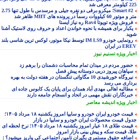
 معرفی شد
Smart #2؛ میکرو-برقی دو نفره جیلی و مرسدس با طول تنها 2.75
ور 60 کیلووات رسماً در پرونده های MIIT ظاهر شد
روش ویژه تویوتا Rav4 ره نیاز ایستا
کبار برای همیشه با نحوه خواندن اعداد و حروف روی لاستیک آشنا
ید
رونمایی خودرو IM LS9 توسط نیکا موتور، لوکس ترین شاسی بلند
 در ایران
بار ویژه
تسنیم نیوز
ضور مردم در میدان تمام محاسبات دشمنان را برهم زد
پاهان پیروز دربی دوستانه پیش فصل
نیروگاه خورشیدی 10 مگاواتی تنگستان در هفته دولت به بهره
داری می رسد
طالبه اهالی مهدی آباد همدان برای پایان یک کابوس جاده ای
برنگاران نقش مهمی در اتحاد و انسجام جامعه دارند
بار ویژه
اندیشه معاصر
قیمت خودرو ایران خودرو و سایپا امروز یکشنبه ۱۸ مرداد ۱۴۰۵؛
ول قیمت محصولات ایران خودرو و سایپا در بازار
قیمت طلای ۱۸ عیار امروز یکشنبه ۱۸ مرداد ۱۴۰۵؛ نرخ لحظه ای
ا، قیمت سکه و پیش بینی بازار امروز
ضافه حقوق مستمری بگیران تامین اجتماعی کی واریز میشود؟ |