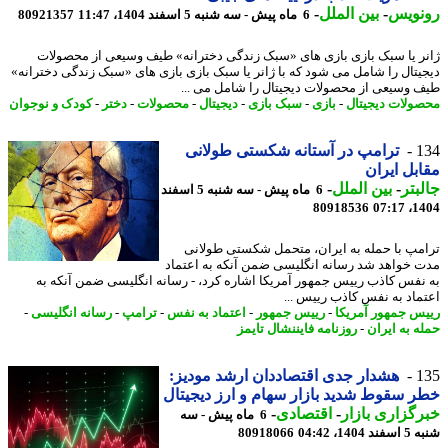
نویس
-
بین الملل
-
6 ماه پیش - سه شنبه 5 اسفند 1404، 11:47
80921357
ر یا سبک بازی بازی های «سبک زندگی دخترانه» طیف وسیعی از محصولات
یتال را شامل می شود که با ژانر یا سبک بازی بازی های «سبک زندگی دخترانه»
 وسیعی از محصولات دیجیتال را شامل می ...
ولات دیجیتال
-
بازی
-
سبک بازی
-
دیجیتال
-
محصولات
-
دختر
-
کودک و نوجوان
1
ترامپ در آستانه شکستی طولانی
بل ایران
بتر
-
بین الملل
-
6 ماه پیش - سه شنبه 5 اسفند
80918536
1404
مپ با حمله به ایران، متحمل شکستی طولانی
 خواهد شد رسانه انگلیسی ضمن آنکه به اعتماد
نفس کاذب رییس جمهور آمریکا اشاره کرد، - رسانه انگلیسی ضمن آنکه به
ماد به نفس کاذب رییس ...
س جمهور آمریکا
-
رییس جمهور
-
اعتماد به نفس
-
ترامپ
-
رسانه انگلیسی
-
ه به ایران
-
روزنامه فایننشال تایمز
1
هشدار جدی اقتصاددان ارشد مودیز:
 سقوط شدید بازار سهام و ارز دیجیتال
گزاری بازار
-
اقتصادی
-
6 ماه پیش - سه
140، 04:42
80918066