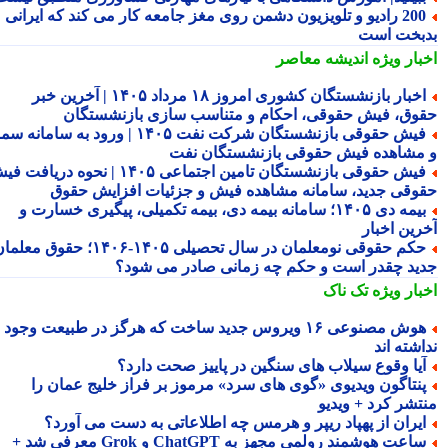
200 رادیو و تلویزیون دشمن روی مغز جامعه کار می کند که ایرانی
بخت است
بار ویژه
اندیشه معاصر
اخبار بازنشستگان کشوری امروز ۱۸ مرداد ۱۴۰۵ | آخرین خبر
وق، فیش حقوقی، احکام و متناسب سازی بازنشستگان
فیش حقوقی بازنشستگان شرکت نفت ۱۴۰۵ | ورود به سامانه سما
مشاهده فیش حقوقی بازنشستگان نفت
فیش حقوقی بازنشستگان تامین اجتماعی ۱۴۰۵ | نحوه دریافت فیش
وقی جدید، سامانه مشاهده فیش و جزئیات افزایش حقوق
بیمه دی ۱۴۰۵؛ سامانه بیمه دی، بیمه تکمیلی، پیگیری خسارت و
رین اخبار
حکم حقوقی نومعلمان در سال تحصیلی ۱۴۰۵-۱۴۰۶؛ حقوق معلمان
ید چقدر است و حکم چه زمانی صادر می شود؟
بار ویژه
تک ناک
هوش مصنوعی ۱۶ ویروس جدید ساخت که هرگز در طبیعت وجود
شته اند
یا وقوع سیلاب های سنگین در پاییز صحت دارد؟
نتاگون ویدیوی «گوی های سرد» مرموز بر فراز خلیج عمان را
تشر کرد + ویدیو
یران از پهپاد ریپر و هرمس چه اطلاعاتی به دست می آورد؟
ساعت هوشمند رولمی مجهز به ChatGPT و Grok معرفی شد +