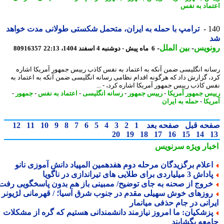
ماد به نفس
1
ترامپ با حمله به ایران، متحمل شکستی طولانی مدت خواهد
نویس
-
بین الملل
-
6 ماه پیش - دوشنبه 4 اسفند 1404، 22:13
80916357
نه انگلیسی ضمن آنکه به اعتماد به نفس کاذب رییس جمهور آمریکا اشاره
، گزارش داد که هرگونه اقدام نظامی رسانه انگلیسی ضمن آنکه به اعتماد به
 کاذب رییس جمهور آمریکا اشاره کرد، - ...
س جمهور آمریکا
-
رییس جمهور
-
رسانه انگلیسی
-
اعتماد به نفس
-
جمهور
-
یکا
-
حمله به ایران
حه قبل
صفحه بعد
1
2
3
4
5
6
7
8
9
10
11
12
20
19
18
17
16
15
14
بار ویژه
سرنویس
علام برگزیدگان مرحله دوم هفدهمین المپیاد دانش آموزی نانو
اش 3 میلیاردی برای طلایی های تیراندازی در ناگویا
روج از صحنه به جای توضیح/ ممبینی باز هم بدون پاسخگویی رفت
وزهای خوش سهیلی مقدم در جنوب شرق آسیا؛ / قهرمانی لژیونر
رانی در جام حذفی میانمار
زشکیان: ما امروز نیازمند دانشمندانی هستیم که گره از مشکلات
معه بگشایند