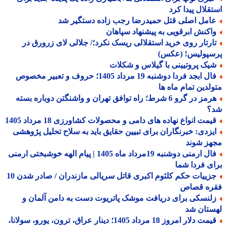
قلال پیدا کرد
امل اصلی قتل حمیدرضا رجب زاده دستگیر شد
اکنش ابرقویی به پیشنهاد سپاهان
ارتار روی خرید استقلالی ریسک نکرد؛/ جلالی لای زرورق در
سپولیس! (عکس)
یک پروتیینی با گیلاس و شکلات
فال ابجد فردا دوشنبه 19 مرداد 1405؛ حروف و تعبیر مخصوص
لدین تمام ماه ها
هرمز در گرو 6 شرط؛ راه توافق تهران و واشنگتن دوباره بسته
؟
یمت انواع نهاده های دامی و محصولات کشاورزی 18 مرداد 1405
یزدی: خبرنگاران برای تبیین حقایق باید به سلاح تحلیل پژوهشی
هز شوند
فال ارمنی دوشنبه 19مرداد ماه 1405 | پیام الهه خوشبختی ارمنی
ی فردا شما
جزییات حکم کلثوم اکبری قاتل سریالی مازندران / صادر شدن 10
ره قصاص
لنسکی برای دریافت موشک پاتریوت دست به دامن آلمان و
ستان شد
قیمت دلار امروز 18 مرداد 1405؛ دینار عراق، ترون، یورو، سولانا،