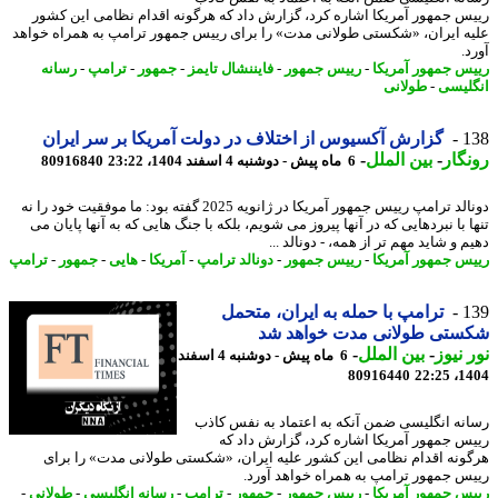
س جمهور آمریکا اشاره کرد، گزارش داد که هرگونه اقدام نظامی این کشور
ه ایران، «شکستی طولانی مدت» را برای رییس جمهور ترامپ به همراه خواهد
.
س جمهور آمریکا
-
رییس جمهور
-
فایننشال تایمز
-
جمهور
-
ترامپ
-
رسانه
لیسی
-
طولانی
1
گزارش آکسیوس از اختلاف در دولت آمریکا بر سر ایران
گار
-
بین الملل
-
6 ماه پیش - دوشنبه 4 اسفند 1404، 23:22
80916840
دونالد ترامپ رییس جمهور آمریکا در ژانویه 2025 گفته بود: ما موفقیت خود را نه
 با نبردهایی که در آنها پیروز می شویم، بلکه با جنگ هایی که به آنها پایان می
 و شاید مهم تر از همه، - دونالد ...
س جمهور آمریکا
-
رییس جمهور
-
دونالد ترامپ
-
آمریکا
-
هایی
-
جمهور
-
ترامپ
1
ترامپ با حمله به ایران، متحمل
ستی طولانی مدت خواهد شد
 نیوز
-
بین الملل
-
6 ماه پیش - دوشنبه 4 اسفند
80916440
1404
نه انگلیسی ضمن آنکه به اعتماد به نفس کاذب
س جمهور آمریکا اشاره کرد، گزارش داد که
ونه اقدام نظامی این کشور علیه ایران، «شکستی طولانی مدت» را برای
س جمهور ترامپ به همراه خواهد آورد.
س جمهور آمریکا
-
رییس جمهور
-
جمهور
-
ترامپ
-
رسانه انگلیسی
-
طولانی
-