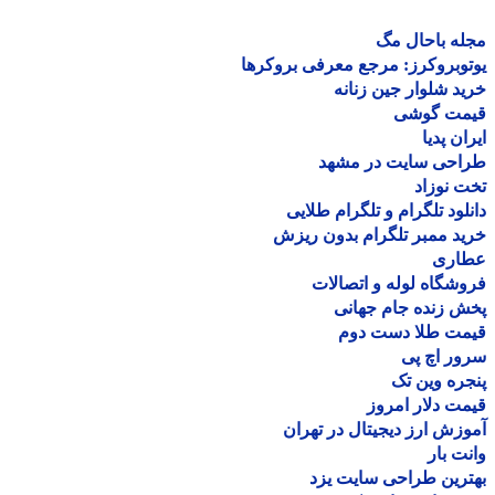
ه باحال مگ
وبروکرز: مرجع معرفی بروکرها
د شلوار جین زنانه
مت گوشی
ان پدیا
احی سایت در مشهد
 نوزاد
لود تلگرام و تلگرام طلایی
د ممبر تلگرام بدون ریزش
اری
شگاه لوله و اتصالات
 زنده جام جهانی
مت طلا دست دوم
ر اچ پی
ره وین تک
ت دلار امروز
زش ارز دیجیتال در تهران
ت بار
رین طراحی سایت یزد