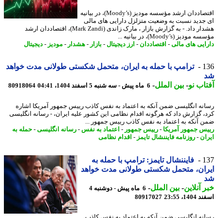
اقتصاددان ارشد مؤسسه مودیز (Moody’s)، در بیانیه
جدید نسبت به وضعیت متزلزل دارایی های مالی
هشدار داد. - به گزارش بازار ، مارک زاندی (Mark Zandi)، اقتصاددان ارشد
ودیز (Moody’s)، در بیانیه ...
ایی های مالی
-
اقتصاددان
-
ارز دیجیتال
-
بازار
-
هشدار
-
مودیز
-
دیجیتال
1
ترامپ با حمله به ایران، متحمل شکستی طولانی مدت خواهد
اب نو
-
بین الملل
-
6 ماه پیش - سه شنبه 5 اسفند 1404، 04:41
80918064
نه انگلیسی ضمن آنکه به اعتماد به نفس کاذب رییس جمهور آمریکا اشاره
، گزارش داد که هرگونه اقدام نظامی این کشور علیه ایران، - رسانه انگلیسی
 آنکه به اعتماد به نفس کاذب رییس جمهور ...
س جمهور آمریکا
-
رییس جمهور
-
اعتماد به نفس
-
رسانه انگلیسی
-
حمله به
ان
-
روزنامه فایننشال تایمز
-
اقدام نظامی
1
فایننشال تایمز: ترامپ با حمله به
ان، متحمل شکستی طولانی مدت خواهد
 آنلاین
-
بین الملل
-
6 ماه پیش - دوشنبه 4
14، 23:55
80917027
نه انگلیسی ضمن آنکه به اعتماد به نفس کاذب