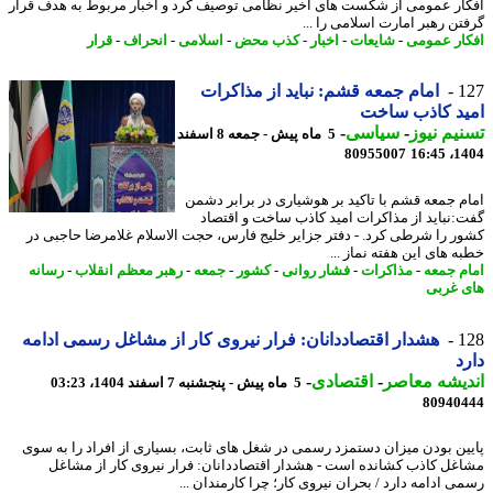
ار عمومی از شکست های اخیر نظامی توصیف کرد و اخبار مربوط به هدف قرار
تن رهبر امارت اسلامی را ...
ار عمومی
-
شایعات
-
اخبار
-
کذب محض
-
اسلامی
-
انحراف
-
قرار
1
امام جمعه قشم: نباید از مذاکرات
ید کاذب ساخت
یم نیوز
-
سیاسی
-
5 ماه پیش - جمعه 8 اسفند
80955007
1404
م جمعه قشم با تاکید بر هوشیاری در برابر دشمن
:نباید از مذاکرات امید کاذب ساخت و اقتصاد
ر را شرطی کرد. - دفتر جزایر خلیج فارس، حجت الاسلام غلامرضا حاجبی در
ه های این هفته نماز ...
م جمعه
-
مذاکرات
-
فشار روانی
-
کشور
-
جمعه
-
رهبر معظم انقلاب
-
رسانه
 غربی
1
هشدار اقتصاددانان: فرار نیروی کار از مشاغل رسمی ادامه
د
یشه معاصر
-
اقتصادی
-
5 ماه پیش - پنجشنبه 7 اسفند 1404، 03:23
80940
ین بودن میزان دستمزد رسمی در شغل های ثابت، بسیاری از افراد را به سوی
غل کاذب کشانده است - هشدار اقتصاددانان: فرار نیروی کار از مشاغل
ی ادامه دارد / بحران نیروی کار؛ چرا کارمندان ...