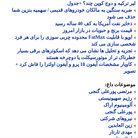
 ترکیه و دوج کوین چند؟ +جدول
ربه سنگین به مالکان خودروهای قدیمی / سهمیه بنزین شما
ف می شود
ایر نفت آمریکا به کف 40 ساله رسید
یمت برنج و حبوبات در بازار امروز
اوپو با قابلیت FatMax محدوده چربی سوزی را برای هر فرد
صی سازی می کند
جزیه و تحلیل ها نشان می دهد که اسکوترهای برقی بسیار
ناک تر از موتورسیکلت یا دوچرخه هستند
کاویار مشخصات آیفون 18 پرو و آیفون اولترا را فاش کرد +
یر
ضوعات داغ:
رتضی پورعلی گنجی
ژیم صهیونیستی
لومینیوم اراک
ورعلی گنجی
یروهای شرکتی
ین العابدین
هدی تارتار