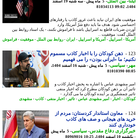
ا
-
بین الملل
-
5 ماه پیش - سه شنبه 19 اسفند
81034113
1404
قیت های ایران نباید باعث غرور کاذب یا رفتارهای
اسی شود. هدف ما باید دفع شرّ آمریکا، وارد
دن ضربات قاطع به اسراییل باشد تا فراموش نکنند، - یک استاد روابط بین
لل گفت: موفقیت ...
یکا
-
اسراییل
-
آمریکا و اسراییل
-
ایران
-
روابط بین الملل
-
موفقیت
-
فراموش
1
ذهن کودکان را با اخبار کاذب مسموم
یم؛ ما «ایرانی بودن» را می فهمیم
ر
-
سیاسی
-
5 ماه پیش - شنبه 16 اسفند 1404،
81010390
08
ر مشهدی عباس با اشاره به پخش اخبار کاذب و
یر آن بر ذهن کودکان مطرح کرد که اخبار منفی
یر چمشگیری بر آینده کودکان ما می گذارد. -
کان
-
اخبار
-
امیر مشهدی عباس
-
تاثیر
-
اخبار منفی
-
کاذب
-
مشهدی
1
معاون استاندار کردستان: مردم از
د های هیجانی و صف های کاذب
داری کنند
رگزاری دفاع مقدس
-
سیاسی
-
5 ماه پیش
1 اسفند 1404، 10:25
80969016