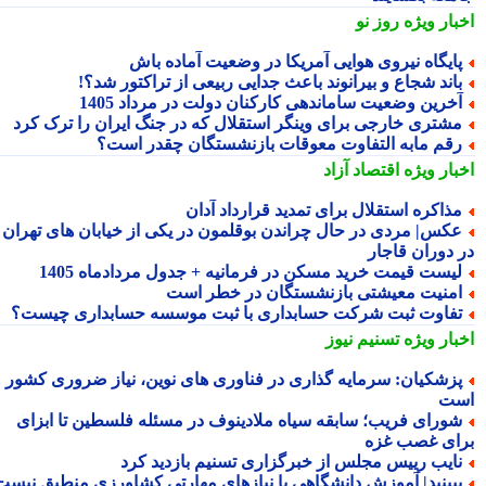
بار ویژه
روز نو
ایگاه نیروی هوایی آمریکا در وضعیت آماده باش
اند شجاع و بیرانوند باعث جدایی ربیعی از تراکتور شد؟!
خرین وضعیت ساماندهی کارکنان دولت در مرداد 1405
شتری خارجی برای وینگر استقلال که در جنگ ایران را ترک کرد
قم مابه التفاوت معوقات بازنشستگان چقدر است؟
بار ویژه
اقتصاد آزاد
ذاکره استقلال برای تمدید قرارداد آدان
کس| مردی در حال چراندن بوقلمون در یکی از خیابان های تهران
 دوران قاجار
یست قیمت خرید مسکن در فرمانیه + جدول مردادماه 1405
منیت معیشتی بازنشستگان در خطر است
فاوت ثبت شرکت حسابداری با ثبت موسسه حسابداری چیست؟
بار ویژه
تسنیم نیوز
زشکیان: سرمایه گذاری در فناوری های نوین، نیاز ضروری کشور
ت
ورای فریب؛ سابقه سیاه ملادینوف در مسئله فلسطین تا ابزای
ای غصب غزه
ایب رییس مجلس از خبرگزاری تسنیم بازدید کرد
بینید| آموزش دانشگاهی با نیازهای مهارتی کشاورزی منطبق نیست