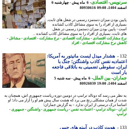
نویس
-
اقتصادی
-
6 ماه پیش - چهارشنبه 6
14، 09:08
80930616
ین بودن میزان دستمزد رسمی در شغل های ثابت،
اری از افراد را به سوی مشاغل کاذب کشانده
 - پایین بودن میزان دستمزد رسمی در شغل
 ثابت، بسیاری از افراد را به سوی مشاغل کاذب کشانده ...
 مشارکت اقتصادی
-
مشارکت اقتصادی
-
نرخ مشارکت
-
اقتصادی
-
مشاغل
-
ش نرخ مشارکت اقتصادی
-
افراد
1
هشدار میدل ایست مانیتور به آمریکا:
مادبه نفس کاذب واشنگتن؛ جنگ با
ان، سقوطی تضمینی به باتلاقی فاجعه
 است
اران
-
بین الملل
-
6 ماه پیش - سه شنبه 5
14، 19:00
80926039
نظر می رسد که دونالد ترامپ در دومین دوره ریاست جمهوری اش، همچنان به
 از همان مشکلی رنج می برد که هشت سال پیش هم او را آزار می داد؛ او
سا درک درستی از ایران ندارد. - به گزارش جماران؛
ان
-
دونالد ترامپ
-
اعتمادبه نفس
-
ریاست جمهوری
-
واشنگتن
-
جمهوری
-
مپ
1
هویت کاذب در آیینه های جیبی