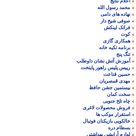
علام نتایج
حمد رسول الله
هاده های دامی
وفی شیخ داز
رانک لینکش
وت
مکاری گازی
رنامه تکیه خانه
نگ پنج
موزش آتش نشان داوطلب
ییس پلیس راهور پایتخت
سین قناعت
هدی قمصریان
یستمین جشن حافظ
خت کمان
اه تلخ جنوبی
روش محصولات لاغری
ستقرار موکب ها
الکوبی بازیکنان فوتبال
سطام دره
وازم آرایشی بهداشتی