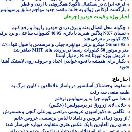
رعه ایران در بسکتبال ناگویا؛ همگروهی با اردن و قطر
ازگشت لوکاس ژوائو به خانه؛ مقصد جدید مهاجم سابق پرسپولیس
بار ویژه
و قیمت خودرو | چرخان
گونه محل اتصال بدنه و برق دزدی خودرو را پیدا و رفع کنیم
نیسان NX7 پلاگین هیبرید با باتری 40.95 کیلووات ساعتی و برد برقی
 معرفی شد
Smart #2؛ میکرو-برقی دو نفره جیلی و مرسدس با طول تنها 2.75
ور 60 کیلووات رسماً در پرونده های MIIT ظاهر شد
روش ویژه تویوتا Rav4 ره نیاز ایستا
کبار برای همیشه با نحوه خواندن اعداد و حروف روی لاستیک آشنا
ید
ار داغ:
قوط وحشتناک آسانسور در پاساژ علاءالدین / کابین مرگ به
قه منفی سه رفت
عدا می گویم چرا به پرسپولیس نرفتم
لالی لای زرورق در پرسپولیس! (عکس)
گاهی به دکوراسیون عروسی مرتضی پورعلی گنجی و همسرش
ز ورود زیبای عروس و داماد تا لباس پرنسسی عروس خانم
دی زین العابدین با یک عکس هنری متفاوت دوباره خبرساز شد!
بری توپ برای استقلالی ها/ بختیاری زاده یک پدیده جدید برای