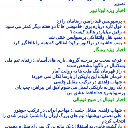
ویر
بار ویژه
ایونا نیوز
رسپولیس قید رامین رضاییان را زد
ول تازه درباره برق؛ خاموشی ها تا دو هفته دیگر کمتر می شود!
فیق میلیاردر هالند کیست؟
مب نقل وانتقالاتی پرسپولیس خنثی شد
مب حاشیه در تراکتور ترکید؛ اتفاقی که همه را غافلگیر کرد
بار ویژه
رونگار
رعه سخت در مرحله گروهی بازی های آسیایی: رقبای تیم ملی
کتبال در ناگویا مشخص شدند
از قهرمان لیگ ملت ها به روایت آمار
رمان فلیک: این بازیکن از بارسا تکان نمی خورد!
هاب زاهدی در ترکیب مقابل چلسی
ک روز به بازیکنی تبدیل می شوم لایق این پیراهن/ چپ پای
سپولیس: خداحافظ عشق من!
بار فوتبال در صبح فوتبالی
هاب زاهدی مقابل چلسی؛ مهاجم ایرانی در ترکیب جوهور
لی نعمتی: پیشنهاد تیم های بزرگ ایران را داشتم؛ لژیونر شدن را
تخاب کردم
ازگشت قایدی به استقلال؛ یک مانع بزرگ سر راه ستاره محبوب