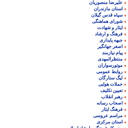
لیرضا منصوریان
ستان مازندران
پاه قدس گیلان
ورای هماهنگی
یثار و شهادت
رهنگ و ارشاد
بهه پایداری
صغر جهانگیر
یام نیازمند
نتظرالمهدی
وتورسواران
وابط عمومی
یگ ستارگان
ملات هوایی
عیین تکلیف
هبر انقلاب
صحاب رسانه
رهنگ ایثار
راسم عروسی
ستان مرکزی