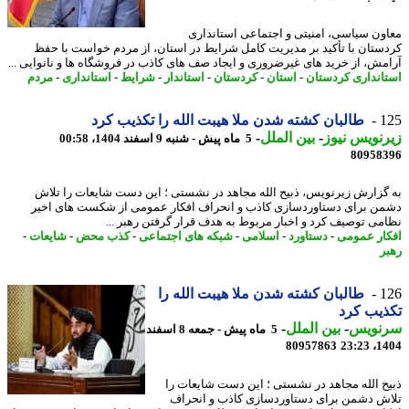
ون سیاسی، امنیتی و اجتماعی استانداری
ستان با تأکید بر مدیریت کامل شرایط در استان، از مردم خواست با حفظ
مش، از خرید های غیرضروری و ایجاد صف های کاذب در فروشگاه ها و نانوایی ...
انداری کردستان
-
استان
-
کردستان
-
استاندار
-
شرایط
-
استانداری
-
مردم
1
طالبان کشته شدن ملا هیبت الله را تکذیب کرد
نویس نیوز
-
بین الملل
-
5 ماه پیش - شنبه 9 اسفند 1404، 00:58
80958
گزارش زیرنویس، ذبیح الله مجاهد در نشستی ؛ این دست شایعات را تلاش
ن برای دستاوردسازی کاذب و انحراف افکار عمومی از شکست های اخیر
می توصیف کرد و اخبار مربوط به هدف قرار گرفتن رهبر ...
ار عمومی
-
دستاورد
-
اسلامی
-
شبکه های اجتماعی
-
کذب محض
-
شایعات
-
ر
1
طالبان کشته شدن ملا هیبت الله را
یب کرد
نویس
-
بین الملل
-
5 ماه پیش - جمعه 8 اسفند
80957863
1404
ح الله مجاهد در نشستی ؛ این دست شایعات را
ش دشمن برای دستاوردسازی کاذب و انحراف