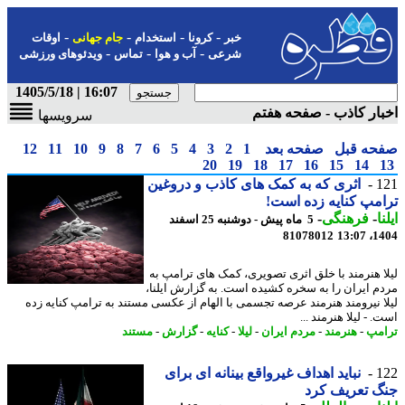
-
-
-
-
خبر
کرونا
استخدام
جام جهانی
اوقات
-
-
-
شرعی
آب و هوا
تماس
ویدئوهای ورزشی
16:07 | 1405/5/18
ار کاذب - صفحه هفتم
سرویسها
حه قبل
صفحه بعد
1
2
3
4
5
6
7
8
9
10
11
12
20
19
18
17
16
15
14
1
اثری که به کمک های کاذب و دروغین
مپ کنایه زده است!
ا
-
فرهنگی
-
5 ماه پیش - دوشنبه 25 اسفند
81078012
1404
ا هنرمند با خلق اثری تصویری، کمک های ترامپ به
م ایران را به سخره کشیده است. به گزارش ایلنا،
ا نیرومند هنرمند عرصه تجسمی با الهام از عکسی مستند به ترامپ کنایه زده
 - لیلا هنرمند ...
مپ
-
هنرمند
-
مردم ایران
-
لیلا
-
کنایه
-
گزارش
-
مستند
1
نباید اهداف غیرواقع بینانه ای برای
 تعریف کرد