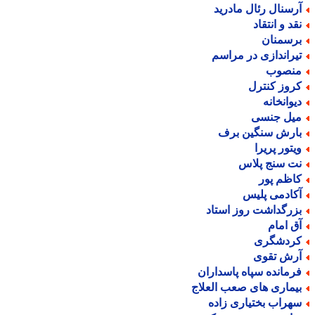
رسنال رئال مادرید
قد و انتقاد
رسمنان
یراندازی در مراسم
نصوب
روز کنترل
یوانخانه
یل جنسی
ارش سنگین برف
یتور پریرا
ت سنج پلاس
اظم پور
کادمی پلیس
زرگداشت روز استاد
ق امام
ردشگری
رش تقوی
رمانده سپاه پاسداران
یماری های صعب العلاج
هراب بختیاری زاده