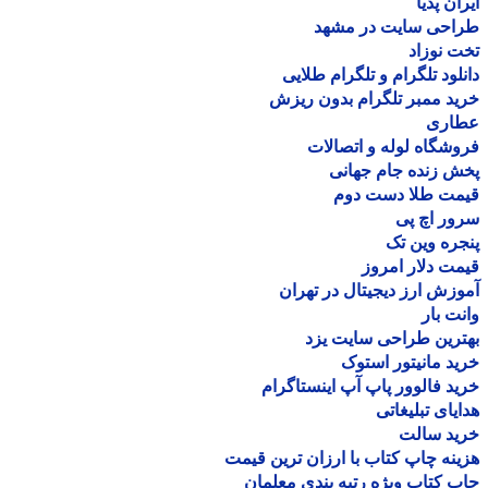
ان پدیا
احی سایت در مشهد
 نوزاد
لود تلگرام و تلگرام طلایی
د ممبر تلگرام بدون ریزش
اری
شگاه لوله و اتصالات
 زنده جام جهانی
مت طلا دست دوم
ر اچ پی
ره وین تک
ت دلار امروز
زش ارز دیجیتال در تهران
ت بار
رین طراحی سایت یزد
د مانیتور استوک
د فالوور پاپ آپ اینستاگرام
یای تبلیغاتی
ید سالت
نه چاپ کتاب با ارزان ترین قیمت
 کتاب ویژه رتبه بندی معلمان