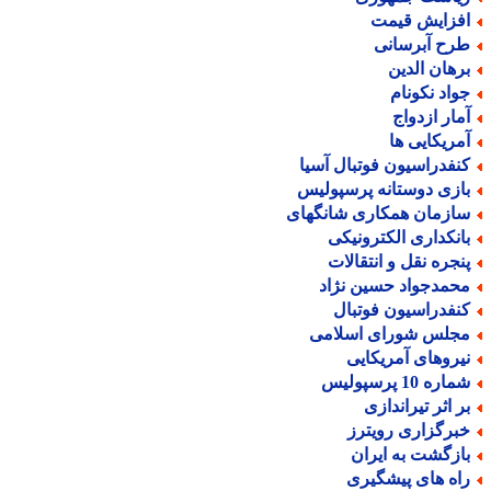
فزایش قیمت
رح آبرسانی
رهان الدین
واد نکونام
مار ازدواج
مریکایی ها
نفدراسیون فوتبال آسیا
ازی دوستانه پرسپولیس
ازمان همکاری شانگهای
انکداری الکترونیکی
نجره نقل و انتقالات
حمدجواد حسین نژاد
نفدراسیون فوتبال
جلس شورای اسلامی
یروهای آمریکایی
اره 10 پرسپولیس
ر اثر تیراندازی
برگزاری رویترز
ازگشت به ایران
اه های پیشگیری