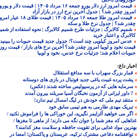
قیمت امروز ارز دلار یورو جمعه ۱۶ مرداد ۱۴۰۵ | قیمت دلار و یورو
روز چقدر شد؟ | جدول آخرین نرخ ارز در بازار آزاد
قیمت امروز طلا جمعه ۱۶ مرداد ۱۴۰۵ | قیمت طلای ۱۸ عیار امروز
در شد؟ | جدول نرخ طلا و سکه
میم کالابرگ | جزئیات طرح شمیم کالابرگ | نحوه استفاده از شمیم
لابرگ و اعتبار خرید
دس امروز کیلویی چند است؟؛ جدول جدید قیمت حبوبات را ببینید /
مت نخود و لوبیا امروز چقدر شد؟ آخرین نرخ های بازار / قیمت روز
وبات اعلام شد؛ جزئیات نرخ عدس، نخود و لوبیا
ار داغ:
مار بزرگ سهراب با سه مدافع استقلال
شت پرده غیبت یاغی جدید فوتبال در بازی های دوستانه
رمایه هایی که در پرسپولیس ساخته شدند (عکس)
 سربلند بیرون آمدند
نتقد تیم ملی که خودش در لیگ امسال تیم ندارد!
بریک مهدی طارمی به هم تیمی سابق خود
گر می خواهید آلزایمر نگیرید، این خوراکی ها را فراموش نکنید /
هایی که مغز شما را جوان نگه می دارند؛ از ماهی تا مغزها /
رین مواد غذایی برای تقویت حافظه و سلامت مغز کدامند؟
وافقنامه دفاعی مشترک ترکیه، عربستان و پاکستان؛ امضا در