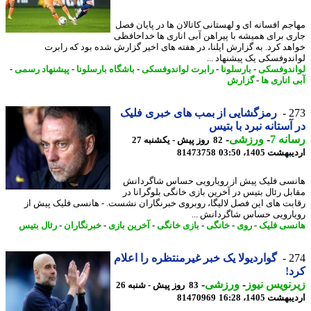
جم افسانه ای و لهستانی کاتالان ها در پایان فصل
ی برای همیشه با پیراهن آبی اناری ها خداحافظی
هد کرد. به گزارش ایلنا، در هفته های اخیر گزارش شده بود که رابرت
ندوفسکی یک پیشنهاد ...
ندوفسکی
-
بارسلونا
-
رابرت لواندوفسکی
-
باشگاه بارسلونا
-
پیشنهاد رسمی
-
 اناری ها
-
گزارش
2
رمزگشایی از بمب های خبری فلیک
آستانه نبرد با بتیس
نه 7
-
ورزشی
-
82 روز پیش - یکشنبه 27
شت 1405، 03:50
81473758
سی فلیک پیش از رویارویی حساس شاگردانش
بل رئال بتیس در آخرین بازی خانگی بلوگرانا در
بت های این فصل لالیگا، روبروی خبرنگاران نشست. - هانسی فلیک پیش از
ارویی حساس شاگردانش ...
سی فلیک
-
روی
-
خانگی
-
بازی خانگی
-
آخرین بازی
-
خبرنگاران
-
رئال بتیس
2
گواردیولا یک خبر غیرمنتظره را اعلام
!
نویس نیوز
-
ورزشی
-
83 روز پیش - شنبه 26
شت 1405، 16:28
81470969