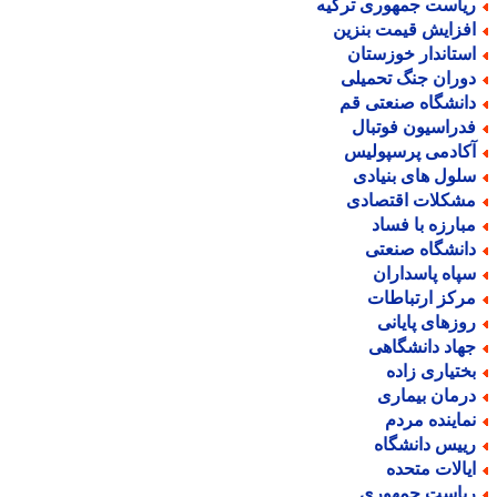
یاست جمهوری ترکیه
فزایش قیمت بنزین
ستاندار خوزستان
وران جنگ تحمیلی
انشگاه صنعتی قم
دراسیون فوتبال
کادمی پرسپولیس
لول های بنیادی
شکلات اقتصادی
بارزه با فساد
انشگاه صنعتی
پاه پاسداران
رکز ارتباطات
وزهای پایانی
هاد دانشگاهی
ختیاری زاده
رمان بیماری
ماینده مردم
ییس دانشگاه
یالات متحده
یاست جمهوری