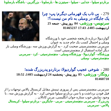
اردو سیلوا
-
جدایی
-
سیلوا
-
سیتیزن ها
-
بارسلونا
-
بزرگترین
-
باشگاه بارسلونا
2
بی تاب یک قهرمانی دیگرم/ پپ: چرا
جایگاه در ومبلی به نام من نیست؟!
نویس
-
ورزشی
-
84 روز پیش - جمعه 25
شت 1405، 17:43
81465237
ردیولا درباره تاریخچه شخصی خود با ورزشگاه
لی و احتمال کسب یک جام جدید به عنوان
ربی منچسترسیتی صحبت کرد. - به گزارش ورزش سه ، ورزشگاه ومبلی بار
ر آماده استقبال از منچسترسیتی است.
شگاه
-
گواردیولا
-
ورزشگاه ومبلی
-
منچسترسیتی
-
کرد
-
سرمربی
سترسیتی
-
ومبلی
2
شوخی عجیب گواردیولا: برناردو پدربزرگ شده!
گار
-
ورزشی
-
85 روز پیش - پنجشنبه 24 اردیبهشت 1405، 18:52
81460
ربی منچسترسیتی پس از پیروزی تیمش مقابل کریستال پالاس توجهات را از
 فودن برداشت و با سن برناردو سیلوا شوخی کرد. - به گزارش ورزش سه ، با
د نمایش خوب ستاره جوان انگلیسی، مربی کاتالان ...
بزرگ
-
سرمربی منچسترسیتی
-
مربی
-
جایگزین
-
برناردو سیلوا
-
کریستال
اس
-
سرمربی