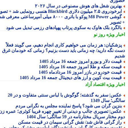
وری
هترین شغل های هوش مصنوعی در سال ۲۰۲۶
رخودروی ۲.۵ میلیون دلاری Blackbird هنسی رونمایی شد + تصویر
گوشی M8 Power پوکو با باتری ۸۰۰۰ میلی آمپرساعتی معرفی شد
تصویر
الگرد بلک هاوک به سکوی پرتاب پهپادهای رزمی تبدیل می شود
بار ویژه
روز نو
زشکیان: هر زمان می خواهیم کاری انجام دهیم، می گویند فعلاً
ت نگه دارید/ چه زمانی باید دست بزنیم؟ زمانی که خودمان غرق
یم
یمت دلار و یورو امروز جمعه 16 مرداد 1405
یمت سکه و طلا امروز جمعه 16 مرداد 1405
یمت خودرو در بازر امروز 16 مردادماه 1405
یمت بیت کوین و ارز های دیجیتال جمعه 16 مرداد 1405
بار ویژه
اقتصاد آزاد
عکس| سفر به گذشته؛ گوگوش با لباس سنتی متفاوت و در 20
گی؛ سال 1349
نزین گران می شود؟ پاسخ نماینده مجلس به نگرانی مردم
کس| تصویری جالب و دیدنی از تغییر چهره فریبا کوثری؛ عمره زن
 مختار سریال مختارنامه در 59 سالگی؛ سال 1404
از گرانی فاش شد/ نقش گرانی سیمان در قیمت مسکن
قویت معیشت کارگران و بازنشستگان اولویت مشترک مجلس و