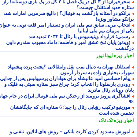
سحرخیزان؛ از ۳ گل در یک فصل تا ۲ گل در یک بازی دوستانه! راز
اره جدید استقلال چیست؟
رانکو در آستانه بازگشت به فوتبال؟ | دالیچ سرمربی امارات شد،
انکو مشاور ویژه!
نتخاب مربی سابق تیم ملی ایران و دستیار امیر قلعه نویی به عنوان
 از مربیان تیم ملی ایتالیا
سمی؛ قرارداد وینیسیوس با رئال تا ۲۰۳۲ تمدید شد
ویدئو) پایان تلخ عشق امیر و فاطمه؛ داماد محبوب سندرم داون
گذشت
بار ویژه
ایونا نیوز
ستقلال تهران به دنبال بمب نقل وانتقالاتی ؟پشت پرده پیشنهاد
راب بختیاری زاده به سردار آزمون
یام احساسی امید عالیشاه برای هواداران پرسپولیس پس از جدایی
ودری بارسلونا را انتخاب کرد؛ چراغ سبز ستاره سیتی به فلیک و
یان رویای رئال مادرید
فشاگری پرویز برومند از رختکن تیم ملی فوتبال ایران در جام جهانی
مورینیو ترکیب رؤیایی رئال را چید؛ 6 ستاره ای که جایگاهشان
مین شده است
بار ویژه
تک ناک
موزش مسدود کردن کارت بانکی + روش های آنلاین، تلفنی و