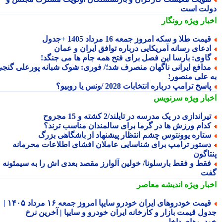
لت است
بار ویژه
رونگار
یمت طلا و سکه امروز جمعه 16 مرداد 1405 +جدول
دعای رسانه آمریکایی درباره توافق ایران و عمان
اوی: بارسا این فصل برای فتح همه جام ها می جنگد!
دافع ایرانی ناگهان منصرف شد؛/ فوری: شوک شبانه پورعلی گنجی
 علی منصور!
اسخ ترامپ درباره انتخابات 2028 /ونس یا روبیو؟
بار ویژه
سرنویس
یراندازی در یک مدرسه در تایلند/2 کشته و 15 مجروح
دام ورزش ها در گرما برای سالمندان مناسب ترند؟
تاره یوونتوس چشم انتظار پیشنهاد از باشگاهی بزرگ
ستور ترامپ برای شناسایی عاملان افشای اطلاعات محرمانه
تاگون
قط و فقط بارسلونا/ خولین آلوارز مقصد بعدی اش را به سیمئونه
ت
بار ویژه
اندیشه معاصر
قیمت خودروهای ایران خودرو سایپا امروز جمعه ۱۶ مرداد ۱۴۰۵ |
ول قیمت بازار و کارخانه ایران خودرو و سایپا | آخرین نرخ
دروهای داخلی