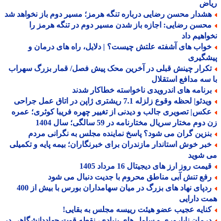
اض
شدار محسن رضایی درباره تنگه هرمز؛ مسیر دوم باز نخواهد شد
حسن رضایی: اجازه باز شدن مسیر دوم در تنگه هرمز را
اهیم داد
واب های آشفته علتش چیست؟ | دلایل، راه های درمان و
شگیری
کرار چینش قبلی در آخرین محک پیش فصل/ قمار بزرگ سهراب
سه مدافع استقلال
رنامه های اندرویدی ناخواسته خطاکار شدند
دئو| لحظه وقوع زلزله 7.1 ریشتری ژاپن در اتاق عمل جراحی
کس| تصویری جالب و دیدنی از تغییر چهره فریبا کوثری؛ عمره
وم مختار سریال مختارنامه در 59 سالگی؛ سال 1404
نزین گران می شود؟ پاسخ نماینده مجلس به نگرانی مردم
بر خوش استاندار مازندران برای خبرنگاران؛ بیمه پایه و تکمیلی
 شوید
مت روز ارز های دیجیتال 16 مرداد 1405
فع تنش آبی مناطق محروم با جدیت دنبال می شود
ردپای نهاد های بزرگ در میان سهامداران بورس با بیش از 400
 دارایی
نایه عجیب عضو هیئت رییسه مجلس به بقایی!
رمان ناباروری و سلول های بنیادی، نقطه قوت جهاددانشگاهی در