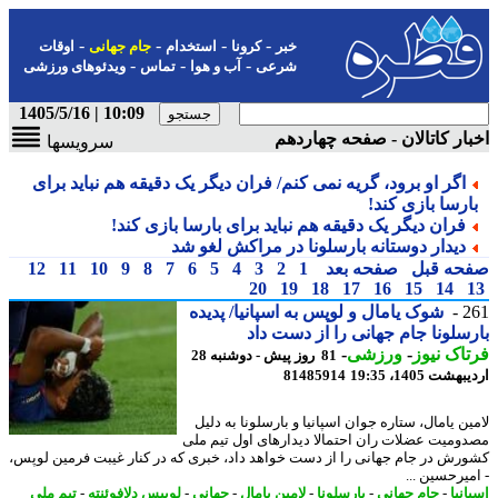
-
-
-
-
خبر
کرونا
استخدام
جام جهانی
اوقات
-
-
-
شرعی
آب و هوا
تماس
ویدئوهای ورزشی
10:09 | 1405/5/16
ار کاتالان - صفحه چهاردهم
سرویسها
اگر او برود، گریه نمی کنم/ فران دیگر یک دقیقه هم نباید برای
ارسا بازی کند!
فران دیگر یک دقیقه هم نباید برای بارسا بازی کند!
دیدار دوستانه بارسلونا در مراکش لغو شد
حه قبل
صفحه بعد
1
2
3
4
5
6
7
8
9
10
11
12
20
19
18
17
16
15
14
2
شوک یامال و لوپس به اسپانیا/ پدیده
سلونا جام جهانی را از دست داد
اک نیوز
-
ورزشی
-
81 روز پیش - دوشنبه 28
شت 1405، 19:35
81485914
ن یامال، ستاره جوان اسپانیا و بارسلونا به دلیل
ومیت عضلات ران احتمالا دیدارهای اول تیم ملی
رش در جام جهانی را از دست خواهد داد، خبری که در کنار غیبت فرمین لوپس،
میرحسین ...
نیا
-
جام جهانی
-
بارسلونا
-
لامین یامال
-
جهانی
-
لوییس دلافوئنته
-
تیم ملی