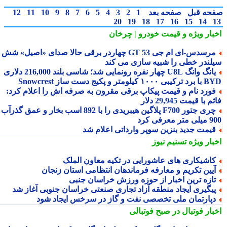
حه قبل
صفحه بعد
1
2
3
4
5
6
7
8
9
10
11
12
20
19
18
17
16
15
14
بار ویژه
و قیمت خودرو | چرخان
مرسدس‑ای ام جی GT 53 چهاردر برقی حالا صدای «اصیل» شش
لندر خطی را شبیه سازی می کند
یانگ وانگ U8L چهار نفره رونمایی شد؛ شاسی بلند 216,000 دلاری
۱ کیلومتر و پکیج دست ساز Snowcrest
ورد نام و قیمت پیکاپ برقی مقرون به صرفه اش را اعلام کرد:
 با قیمت 29,945 دلار
چری جتور F700 پلاگین هیبریدی را با 892 اسب بخار و عمق گذرآب
 معرفی کرد
یمت جدید بنزین سوپر وارداتی اعلام شد
بار ویژه
تسنیم نیوز
اشیکاری های عاشورایی در تکیه معاون الملک
یین تکریم و معارفه فرماندهان انتظامی استان زنجان
ازه ترین اخبار از حوزه ورزش خراسان جنبی
یگیری ایجاد منطقه آزاد تجاری صنعتی خراسان جنوبی آغاز شد
پارتمان ملی تخصصی نفت و گاز در سرخس ایجاد شود
بار فوتبال در صبح فوتبالی