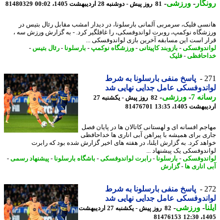
گار
-
ورزشی
-
81 روز پیش - دوشنبه 28 اردیبهشت 1405، 00:02
81480329
سی فلیک، سرمربی آلمانی بارسلونا، در دیدار امشب مقابل رئال بتیس در
شگاه نوکمپ، روبرت لواندوفسکی، را غافلگیر کرد. - به گزارش ورزش سه ،
ر است این مسابقه آخرین بازی لواندوفسکی ...
ندوفسکی
-
بازوبند کاپیتانی
-
ورزشگاه نوکمپ
-
بارسلونا
-
رئال بتیس
-
حافظی
-
فلیک
2
پاسخ منفی بارسلونا به شرط
ندوفسکی عامل جدایی نهایی شد
نه 7
-
ورزشی
-
82 روز پیش - یکشنبه 27
شت 1405، 13:35
81476701
جم افسانه ای و لهستانی کاتالان ها در پایان فصل
ی برای همیشه با پیراهن آبی اناری ها خداحافظی
هد کرد. به گزارش ایلنا، در هفته های اخیر گزارش شده بود که رابرت
ندوفسکی یک پیشنهاد ...
ندوفسکی
-
بارسلونا
-
رابرت لواندوفسکی
-
باشگاه بارسلونا
-
پیشنهاد رسمی
-
 اناری ها
-
گزارش
2
پاسخ منفی بارسلونا به شرط
ندوفسکی عامل جدایی نهایی شد
ا
-
ورزشی
-
82 روز پیش - یکشنبه 27 اردیبهشت
81476153
1405