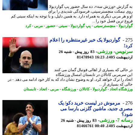
گزارش «ورزش سه»، ده سال حضور پپ گواردیولا
 نیمکت منچسترسیتی، فرسودگی شدیدی را برای
و هر مربی دیگری به همراه دارد. به همین دلیل، و با توجه به اینکه سیتی کم
غ ترین فصل خود را ...
دیولا
-
منچسترسیتی
-
پپ گواردیولا
-
سیتی
-
حضور
-
مربی
-
کرد
2
گواردیولا یک خبر غیرمنتظره را اعلام
!
نویس
-
ورزشی
-
83 روز پیش - شنبه 26
شت 1405، 16:23
81470943
حالی که بسیاری از اهالی فوتبال گمان می کنند
 سرمربی کاتالان در تابستان امسال ورزشگاه
اد را ترک خواهد کرد، او به وضوح نشان داد که به کار خود ادامه می دهد. - در
 که بسیاری از ...
شگاه اتحاد
-
گواردیولا
-
کاتالان
-
ورزشگاه
-
مربی
-
اتحاد
-
تابستان
2
مرموش در لیست خرید دکو/ یک
ی جدید، ماشین گلزنی بارسا می
د؟
نه 7
-
ورزشی
-
83 روز پیش - شنبه 26
شت 1405، 00:40
81466761