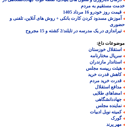
مت مستقیم به مردم
مت روز خودرو 16 مرداد 1405
موزش مسدود کردن کارت بانکی + روش های آنلاین، تلفنی و
وری
راندازی در یک مدرسه در تایلند/2 کشته و 15 مجروح
ضوعات داغ:
ستقلال خوزستان
ریال مختارنامه
ستاندار مازندران
یئت رییسه مجلس
اهش قدرت خرید
درت خرید مردم
دافع استقلال
مضاهای طلایی
هاددانشگاهی
ماینده مجلس
میته نوبل ادبیات
ورک
هر پرند