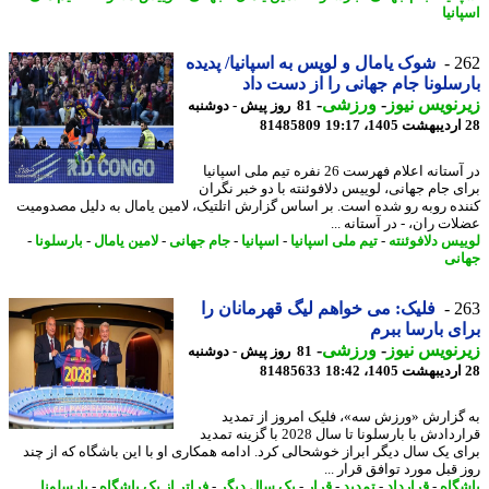
نیا
2
شوک یامال و لوپس به اسپانیا/ پدیده
سلونا جام جهانی را از دست داد
نویس نیوز
-
ورزشی
-
81 روز پیش - دوشنبه
81485809
در آستانه اعلام فهرست 26 نفره تیم ملی اسپانیا
ی جام جهانی، لوییس دلافوئنته با دو خبر نگران
ده روبه رو شده است. بر اساس گزارش اتلتیک، لامین یامال به دلیل مصدومیت
ت ران، - در آستانه ...
یس دلافوئنته
-
تیم ملی اسپانیا
-
اسپانیا
-
جام جهانی
-
لامین یامال
-
بارسلونا
-
نی
2
فلیک: می خواهم لیگ قهرمانان را
ی بارسا ببرم
نویس نیوز
-
ورزشی
-
81 روز پیش - دوشنبه
81485633
گزارش «ورزش سه»، فلیک امروز از تمدید
قراردادش با بارسلونا تا سال 2028 با گزینه تمدید
ی یک سال دیگر ابراز خوشحالی کرد. ادامه همکاری او با این باشگاه که از چند
قبل مورد توافق قرار ...
گاه
-
قرارداد
-
تمدید
-
قرار
-
یک سال دیگر
-
فراتر از یک باشگاه
-
بارسلونا