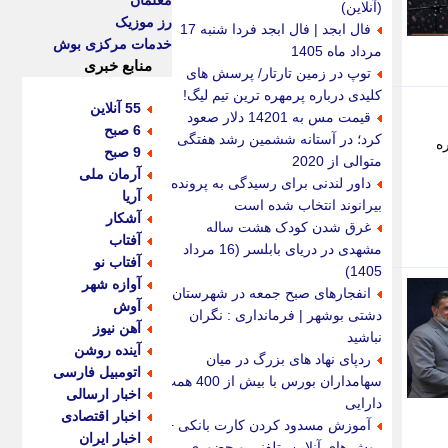
معلمان
(آنلاین)
رز موزیک
فال ابجد | فال ابجد فردا شنبه 17
خدمات مرکزی بوش
مرداد ماه 1405
منابع خبری
توپ در زمین تارتار/ پرسش های
کلیدی درباره پرمهره ترین تیم لیگ!
55 آنلاین
قیمت مس به 14201 دلار صعود
6 صبح
کرد؛ در آستانه ششمین رشد هفتگی
ه
9 صبح
متوالی از 2020
آرمان ملی
داور لندنی برای رسیدگی به پرونده
آریا
بیرانوند انتخاب شده است
آشکار
غرق شدن کودک هشت ساله
آفتاب
مشهدی در دریای بابلسر (16 مرداد
آفتاب نو
1405)
آوازه شهر
انفجارهای صبح جمعه در شهرستان
آوش
دشتی بوشهر | فرمانداری : نگران
آهن نیوز
نباشید
آینده روشن
ردپای نهاد های بزرگ در میان
اتومبیل فارسی
سهامداران بورس با بیش از 400 همت
اخبار ارسالی
دارایی
اخبار اقتصادی
آموزش مسدود کردن کارت بانکی +
اخبار ایران
روش های آنلاین، تلفنی و حضوری