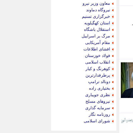
جام جم
معاون وزیر نیرو
جدید پرس
نیروگاه دماوند
جماران
خبرگزاری تسنیم
جوان ایرانی
ر
استان کهگیلویه
جهان مانا
استقلال باشگاه
جهان نگر
مرگ بر اسراییل
جهان نیوز
مقام آمریکایی
چطور
افشای اطلاعات
چمپیونات
فولاد خوزستان
چمدون
انقلاب اسلامی
چه خبر
کوهرنگ و کیار
حادثه 24
پرطرفدارترین
حرف تو
دونالد ترامپ
حوادث پلاس
بختیاری زاده
حوزه نیوز
نظری جویباری
خبر آنلاین
نیروهای مسلح
خبر جنوب
سرمایه گذاری
خبر سیاسی
روزنامه نگار
خبر گردون
شورای اسلامی
خبر ورزشی
خبرجو