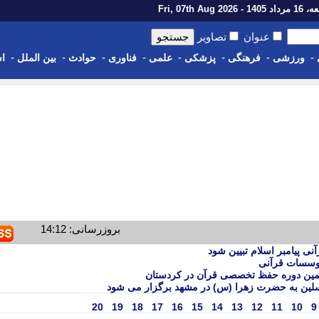
14 - Fri, 07th Aug 2026
عنوان
تصاویر
-
-
-
-
-
-
-
-
ورزشی
فرهنگی
پزشکی
علمی
فناوری
حوادث
بین الملل
اس
بروزرسانی: 14:12
ی پیامبر اسلام تبیین شود
موسسات قرآنی
یکمین دوره حفظ تخصصی قرآن در کردستان
سلین به حضرت زهرا (س) در مشهد برگزار می شود
20
19
18
17
16
15
14
13
12
11
10
9