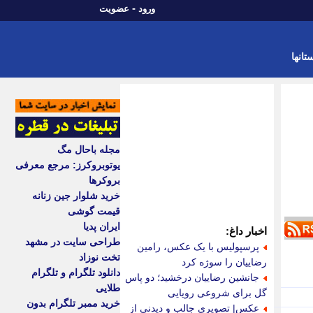
-
ورود
عضویت
تانها
مجله باحال مگ
یوتوبروکرز: مرجع معرفی
بروکرها
خرید شلوار جین زنانه
قیمت گوشی
ایران پدیا
اخبار داغ:
طراحی سایت در مشهد
پرسپولیس با یک عکس، رامین
تخت نوزاد
رضاییان را سوژه کرد
دانلود تلگرام و تلگرام
جانشین رضاییان درخشید؛ دو پاس
طلایی
گل برای شروعی رویایی
خرید ممبر تلگرام بدون
عکس| تصویری جالب و دیدنی از