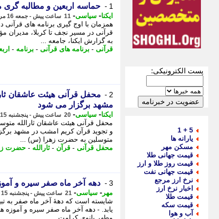
حماسه اربعین و مطالبه گری
1 -
-
-
ایکنا
سیاسی
11 ساعت پیش - جمعه 16 مرداد 1405، 03:07
همزمان با اوج گیری برنامه های قرآنی 
قرآنی در مسیر نجف تا کربلا، مدیران مؤ
به گزارش ایکنا، جامعه ...
قرآنی
-
برنامه های قرآنی
-
برنامه
-
اربع
پست الکترونیکی:
محفل قرآنی هیئت عاشقان ثار
2 -
مشهد برگزار می شود
-
-
ایکنا
سیاسی
20 ساعت پیش - پنجشنبه 15 مرداد 1405، 17:17
محفل قرآنی هیئت عاشقان ثارالله متوس
5 + 1
و تجوید قرآن کریم امشب در مشهد برگزا
یارانه ها
متوسلین به حضرت زهرا (س) ...
مسکن مهر
محفل قرآنی
-
قرآن
-
ثارالله
-
حضرت زه
قیمت جهانی طلا
قیمت روز طلا و ارز
قیمت جهانی نفت
نرخ ارز مرجع
دهه آخر ماه صفر سیره و آموزه
3 -
اخبار نرخ ارز
-
-
مهر
سیاسی
21 ساعت پیش - پنجشنبه 15 مرداد 1405، 16:35
قیمت طلا
شایسته است که دههٔ آخر ماه صفر به تبی
قیمت سکه
یابد. - دهه آخر ماه صفر سیره و آموزه ه
آب و هوا
مطهر بانوی کرامت ...