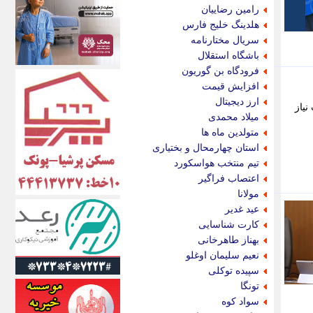
اکونیوز
رامین رضاییان
الف
هلدینگ خلیج فارس
انتشار آنلاین
سریال مختارنامه
اندیشه قرن
باشگاه استقلال
اندیشه معاصر
فرودگاه بن گوریون
اندیشه ها
افزایش قیمت
انرژی پرس
ارز دیجیتال
نیاز
ای استخدام
میلاد محمدی
ایتنا
متولدین ماه ها
ایراف
استان چهارمحال و بختیاری
ایران آرت
تیم منتخب هواسکورد
ایران آنلاین
اعتصاب فراگیر
ایران زندگی
مولانا
ایران فوری
عید غدیر
ایرانی روز
کارت شناسایی
ایرانیتال
بهناز طاهرخانی
ایرنا
نعیم سلیمان اوغلو
ایسکانیوز
سپیده توکلی
ایسنا
تونگا
ایکنا
سواد کوه
ایلنا