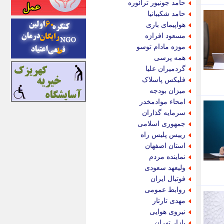
حامد جونیور ترائوره
اینتیتر
حامد شکیبانیا
ایونا نیوز
هواپیمای باری
بازتاب آنلاین
مسعود افرازه
باشگاه خبرنگاران
موزه مادام توسو
باغستان نیوز
همه پرسی
بامبوک
گردمیران علیا
ببین و بخون
فلیکس پاسلاک
بدینسان
میزان بودجه
بنکر
امحاء موادمخدر
بیت ران
سرمایه گذاران
پارس فوتبال
جمهوری اسلامی
پارسینه
رییس پلیس راه
پارسینه پلاس
استان اصفهان
پاز آنلاین
نماینده مردم
پاس گل
ولیعهد سعودی
پانا
فوتبال ایران
پرتو نیوز
روابط عمومی
پرسون
مهدی تارتار
پنجره نیوز
نیروی هوایی
پویامگ
بازار تهران