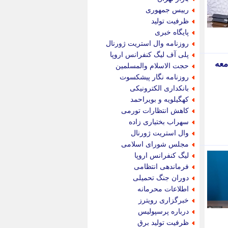
پویه آنلاین
رییس جمهوری
پیام نفت
ظرفیت تولید
تابناک
پایگاه خبری
تازه نیوز
روزنامه وال استریت ژورنال
تبیان
پلی آف لیگ کنفرانس اروپا
تجارت نیوز
معه
حجت الاسلام والمسلمین
تحریریه
روزنامه نگار پیشکسوت
ترابر نیوز
بانکداری الکترونیکی
ترفندباز
کهگیلویه و بویراحمد
تریبون اقتصاد
کاهش انتظارات تورمی
تسنیم نیوز
سهراب بختیاری زاده
تک ناک
وال استریت ژورنال
تکراتو
مجلس شورای اسلامی
توریسم آنلاین
لیگ کنفرانس اروپا
تولید نیوز
فرماندهی انتظامی
تیتر فوری
دوران جنگ تحمیلی
تیکنا
اطلاعات محرمانه
جاب ویژن
خبرگزاری رویترز
جار نیوز
درباره پرسپولیس
جالبتر
ظرفیت تولید برق