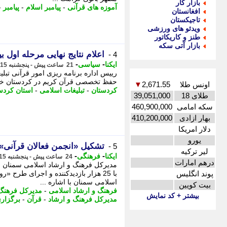
بازار کار
آموزه های قرآنی
-
پیامبر اسلام
-
پیامبر
-
افغانستان
تاجیکستان
ویدئو های ورزشی
طنز و کاریکاتور
بازار آتی سکه
اعلام نتایج نهایی مرحله او
4 -
-
-
ایکنا
سیاسی
21 ساعت پیش - پنجشنبه 15 مرداد 1405، 16:17
رییس اداره برنامه ریزی امور قرآنی تبلی
حفظ تخصصی قرآن کریم در کردستان خبر دا
اونس طلا
2,671.55
▼
کردستان
-
تبلیغات اسلامی
-
استان کردس
طلای 18
39,051,000
سکه امامی
460,900,000
بهار ازادی
410,200,000
دلار امریکا
یورو
تشکیل «انجمن فعالان قرآنی»
5 -
لیر ترکیه
-
-
ایکنا
فرهنگی
24 ساعت پیش - پنجشنبه 15 مرداد 1405، 13:27
درهم امارات
مدیرکل فرهنگ و ارشاد اسلامی سمنان با
پوند انگلیس
با 25 هزار بازدیدکننده و اجرای طرح 
اسلامی سمنان با اشاره ...
بیت کویین
فرهنگ و ارشاد اسلامی
-
مدیرکل فرهنگ 
بیشتر + کد نمایش
مدیرکل فرهنگ و ارشاد
-
قرآن
-
برگزاری