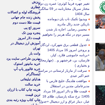
ریزش
تغییر چهره فریبا کوثری؛ عمره زن دوم
عطاری
مختار سریال مختارنامه در 59 سالگی؛
فروشگاه لوله و اتصالات
سال 1404
پخش زنده جام جهانی
ویدیو| تکنیک ناب یان دیومانده
قیمت طلا دست دوم
بازیکن جدید رئال مادرید
سرور اچ پی
محسن رضایی: اجازه باز شدن
پنجره وین تک
مسیر دوم در تنگه هرمز را نخواهیم
قیمت دلار امروز
داد
آموزش ارز دیجیتال در
جدول قطعی برق شهرکرد، لردگان
تهران
و بروجن امروز 16 مرداد 1405
وانت بار
+برنامه خاموشی فلارد، کیار،
بهترین طراحی سایت یزد
فارسان، بن، فرخشهر و... (چهارمحال
خرید مانیتور استوک
و بختیاری )
خرید فالوور پاپ آپ
سرقت از مازیار لرستانی در مراسم
اینستاگرام
ختم اکبر عبدی
هدایای تبلیغاتی
موافقت هلدینگ خلیج فارس با
خرید سالت
مدیرعاملی متدین در استقلال
هزینه چاپ کتاب با ارزان
قیمت طلا و دلار امروز 16 مرداد
ترین قیمت
1405؛ نرخ سکه پارسیان، طلای 18
چاپ کتاب ویژه رتبه بندی
عیار، دینار عراق و ارز دیجیتال +جدول