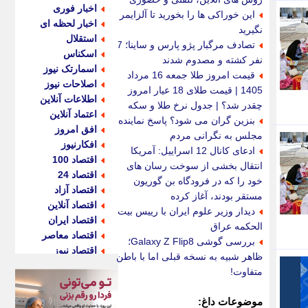
اخبار فوری
این خوراکی ها را بخورید تا آلزایمر
اخبار لحظه ای
نگیرید
استقلال
تصادف مرگبار پژو پارس و ساینا؛ 7
اسکناس
نفر کشته و مصدوم شدند
اسمارتک نیوز
قیمت امروز طلا جمعه 16 مرداد
اصلاحات نیوز
1405 | قیمت طلای 18 عیار امروز
اطلاعات آنلاین
چقدر شد؟ | جدول نرخ طلا و سکه
اعتماد آنلاین
بنزین گران می شود؟ پاسخ نماینده
افق امروز
مجلس به نگرانی مردم
افکارنیوز
ادعای کانال 12 اسراییل: آمریکا
اقتصاد 100
انتقال بخشی از سوخت رسان های
اقتصاد 24
خود را که در فرودگاه بن گوریون
اقتصاد آزاد
مستقر بودند، آغاز کرده
اقتصاد آنلاین
دیدار وزیر علوم ایران با رییس بیت
اقتصاد ایران
الحکمه عراق
اقتصاد معاصر
بررسی گوشی Galaxy Z Flip8؛
اقتصاد نیوز
ظاهر شبیه به نسخه قبلی اما با باطن
اکو ایران
متفاوت!
اکوفارس
اکونگار
موضوعات داغ: