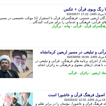
 با رنگ وبوی قرآن + عکس
82030577
همزمان با برگزاری آیین پیاده روی جاماندگان اربعین حسینی، فرهنگسرای قرآن با استقرار 12 موکب تخصصی در مسی
ای قرآنی، فرهنگی و خدماتی را برای شرکت کنندگان ...
هنگسرای قرآن
-
قرآنی
-
پیاده
-
برگزار
آنی و تبلیغی در مسیر اربعین کرمانشاه
82030050
ه از اجرای برنامه های فرهنگی، قرآنی و تبلیغی در
 با هدف ارتقای معنوی و فرهنگی به زائران انجام
تاد اربعین
-
زائران
-
قرآنی
 اصول فرهنگ قرآن و عاشورا است
82028432
نکه فرهنگ قرآن و عاشورا، مؤمنان را در برابر ظلم و