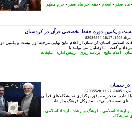
ماه صفر
-
اسلام
-
دهه آخر ماه صفر
-
حرم مطهر
ل بیست و یکمین دوره حفظ تخصصی قرآن در کردستان
82036564
غات اسلامی استان کردستان از اعلام نتایج نهایی مرحله اول بیست و یکمین دور
د و گفت: - داوطلبان می توانند با ...
تان
-
اعلام نتایج
-
برنامه ریزی
-
رییس اداره
-
تبلیغات
 در سمنان
82035528
 اشاره به تجربه موفق برگزاری نمایشگاه های قرآنی
«روستای نمونه قرآنی»، - مدیرکل فرهنگ و ارشاد
و ارشاد اسلامی
-
فرهنگ و ارشاد
-
ارشاد اسلامی
-
 نمایشگاه