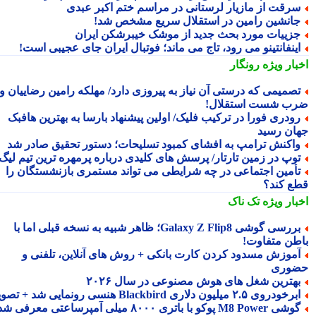
رقت از مازیار لرستانی در مراسم ختم اکبر عبدی
انشین رامین در استقلال سریع مشخص شد!
زییات مورد بحث جدید از موشک خیبرشکن ایران
ینفانتینو می رود، تاج می ماند؛ فوتبال ایران جای عجیبی است!
بار ویژه
رونگار
صمیمی که درستی آن نیاز به پیروزی دارد/ مهلکه رامین رضاییان و
ب شست استقلال!
ودری فورا در ترکیب فلیک/ اولین پیشنهاد بارسا به بهترین هافبک
ان رسید
اکنش ترامپ به افشای کمبود تسلیحات؛ دستور تحقیق صادر شد
وپ در زمین تارتار/ پرسش های کلیدی درباره پرمهره ترین تیم لیگ!
أمین اجتماعی در چه شرایطی می تواند مستمری بازنشستگان را
ع کند؟
بار ویژه
تک ناک
بررسی گوشی Galaxy Z Flip8؛ ظاهر شبیه به نسخه قبلی اما با
طن متفاوت!
موزش مسدود کردن کارت بانکی + روش های آنلاین، تلفنی و
وری
هترین شغل های هوش مصنوعی در سال ۲۰۲۶
رخودروی ۲.۵ میلیون دلاری Blackbird هنسی رونمایی شد + تصویر
گوشی M8 Power پوکو با باتری ۸۰۰۰ میلی آمپرساعتی معرفی شد