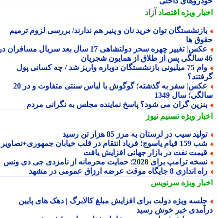
دروهای داخلی
بار ویژه
اقتصاد آزاد
ازنشستگان توان خرید نان و پنیر هم ندارند/ بررسی لزوم ترمیم
وق ها
عکس| تغییر چهره سحر دولتشاهی 17 سال بعد سریال مسافران در
شجریان
وام 75 میلیونی بازنشستگان دوباره واریز شد / چه کسانی پول
فتند؟
عکس| سفر به گذشته؛ گوگوش با لباس سنتی متفاوت و در 20
گی؛ سال 1349
نزین گران می شود؟ پاسخ نماینده مجلس به نگرانی مردم
بار ویژه
تسنیم نیوز
ولید سیب در لرستان به مرز 85 هزار تن رسید
15 قیام یاسوج؛ فریاد انتقام در قلب خیابان جمهوری+تصاویر
یمت نفت در بازار جهانی افزایش یافت
سخه ترامپ برای 2028؛ حمایت محرمانه از نامزدی جی دی ونس
ه اندازی 8 جایگاه موقت عرضه ارزاق عمومی در مشهد
بار ویژه
سرنویس
لسه ویژه دولت برای افزایش مبلغ کالابرگ | دهک های پایین
آمدی خبر خوش رسید