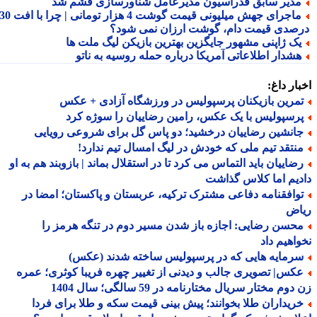
دیر سابق فدراسیون مدیرعامل شناورسازی قشم شد
ماجرای جهش میلیونی قیمت گوشت 4 هزار تومانی | چرا با افت 30
صدی قیمت دام، گوشت ارزان نمی شود؟
ک ژاپنی مشهور جایگزین بهترین بازیکن لیگ ملت ها
شدار اطلاعاتی آمریکا درباره حمله روسیه به ناتو
ار داغ:
مرین بازیکنان پرسپولیس در ورزشگاه آزادی + عکس
رسپولیس با یک عکس، رامین رضاییان را سوژه کرد
انشین رضاییان درخشید؛ دو پاس گل برای شروعی رویایی
نتقد تیم ملی که خودش در لیگ امسال تیم ندارد!
ضاییان باید التماس می کرد تا در استقلال بماند | بازوبند هم به او
یم اما کلاس گذاشت
وافقنامه دفاعی مشترک ترکیه، عربستان و پاکستان؛ امضا در
اض
حسن رضایی: اجازه باز شدن مسیر دوم در تنگه هرمز را
اهیم داد
رمایه هایی که در پرسپولیس ساخته شدند (عکس)
کس| تصویری جالب و دیدنی از تغییر چهره فریبا کوثری؛ عمره
وم مختار سریال مختارنامه در 59 سالگی؛ سال 1404
ریداران طلا بخوانند؛ پیش بینی قیمت سکه و طلا برای فردا