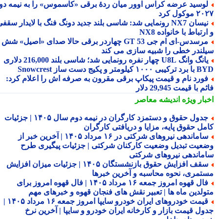
وسید عرضه کراس اوور میان ردهٔ برقی «کاسموس» را به نیمه دوم
وکول کرد
نیسان NX7 رونمایی شد: شاسی بلند جدید دونگ فنگ با لایدار سقفی
رتباط با خانواده NX8
مرسدس‑ای ام جی GT 53 چهاردر برقی حالا صدای «اصیل» شش
لندر خطی را شبیه سازی می کند
یانگ وانگ U8L چهار نفره رونمایی شد؛ شاسی بلند 216,000 دلاری
۱ کیلومتر و پکیج دست ساز Snowcrest
ورد نام و قیمت پیکاپ برقی مقرون به صرفه اش را اعلام کرد:
 با قیمت 29,945 دلار
بار ویژه
اندیشه معاصر
جدول حقوق و دستمزد کارگران در نیمه دوم سال ۱۴۰۵ | جزئیات
مل حقوق پایه، مزایا و دریافتی کارگران
ساماندهی نیروهای شرکتی در ۱۶ مرداد ۱۴۰۵ | آخرین خبر از
عیت تبدیل وضعیت کارکنان شرکتی | جزئیات پیگیری طرح
ماندهی نیروهای شرکتی
سقف افزایش حقوق بازنشستگان ۱۴۰۵ | جزئیات میزان افزایش
تمری، نحوه محاسبه و آخرین خبرها
فال قهوه امروز جمعه ۱۶ مرداد ۱۴۰۵ | فال قهوه امروز برای
ولدین ماه ها | تعبیر نقش های فنجان قهوه و خبرهای مهم
قیمت خودروهای ایران خودرو سایپا امروز جمعه ۱۶ مرداد ۱۴۰۵ |
ول قیمت بازار و کارخانه ایران خودرو و سایپا | آخرین نرخ