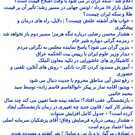
ام شد / سکه گران تر می شود یا وقت اصلاح قیمت است؟
تحلیل بازار 16 مرداد / اونس جهانی در مسیر رشد؛ تأثیر آن بر قیمت
 و سکه ایران چیست؟
واب های آشفته علتش چیست؟ | دلایل، راه های درمان و
شگیری
شدار محسن رضایی درباره تنگه هرمز؛ مسیر دوم باز نخواهد شد
مزمه گرانی دوباره شیر خام
نزین گران می شود؟ پاسخ نماینده مجلس به نگرانی مردم
یدار وزیر علوم ایران با رییس بیت الحکمه عراق
اشیکاری های عاشورایی در تکیه معاون الملک
موزش مسدود کردن کارت بانکی + روش های آنلاین، تلفنی و
وری
فع تنش آبی مناطق محروم با جدیت دنبال می شود
یدیو: اقامه نماز بر پیکر «ابوالقاسم قاسم زاده» توسط سید
مد خاتمی
ازنشستگی عقب افتاد؟؛ سابقه بیمه شما تعیین می کند چند سال
تر کار کنید / قانون جدید چه تغییری در زمان بازنشستگی ایجاد
ده است؟ + جدول کامل افزایش سنوات
شدار ربیعی درباره فرسایش وفاق؛ آقای پزشکیان سرمایه اصلی
 اعتماد مردم است
ادف مرگبار پژو پارس و ساینا؛ 7 نفر کشته و مصدوم شدند