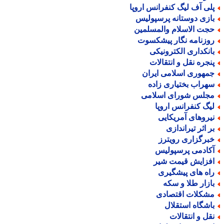
لی آف لیگ کنفرانس اروپا
ازی دوستانه پرسپولیس
جت الاسلام والمسلمین
وزنامه نگار پیشکسوت
انکداری الکترونیکی
نجره نقل و انتقالات
مهوری اسلامی ایران
هراب بختیاری زاده
جلس شورای اسلامی
یگ کنفرانس اروپا
یروهای آمریکایی
ر اثر تیراندازی
برگزاری رویترز
کادمی پرسپولیس
فزایش قیمت شیر
اه های پیشگیری
ازار طلا و سکه
شکلات اقتصادی
اشگاه استقلال
قل و انتقالات