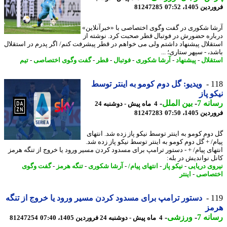
 1405، 07:52
81247285
ا شکوری در گفت وگوی اختصاصی با «خبرآنلاین»
اره حضورش در فوتبال قطر صحبت کرد. نوشته از
قلال پیشنهاد داشتم ولی می خواهم در قطر پیشرفت کنم/ اگر پدرم در استقلال
، - سپهر ستاری؛ ...
قلال
-
پیشنهاد
-
آرشا شکوری
-
فوتبال
-
قطر
-
گفت وگوی اختصاصی
-
تیم
1
ویدیو: گل دوم کومو به اینتر توسط
و پاز
نه 7
-
بین الملل
-
4 ماه پیش - دوشنبه 24
 1405، 07:50
81247283
دوم کومو به اینتر توسط نیکو پاز زده شد. انتهای
م/ + گل دوم کومو به اینتر توسط نیکو پاز زده شد.
های پیام/ + - دستور ترامپ برای مسدود کردن مسیر ورود یا خروج از تنگه هرمز
ل نواندیش در بله:
وی دریایی
-
نیکو پاز
-
انتهای پیام/
-
آرشا شکوری
-
تنگه هرمز
-
گفت وگوی
صاصی
-
اینتر
1
دستور ترامپ برای مسدود کردن مسیر ورود یا خروج از تنگه
مز
نه 7
-
ورزشی
-
4 ماه پیش - دوشنبه 24 فروردین 1405، 07:40
81247254