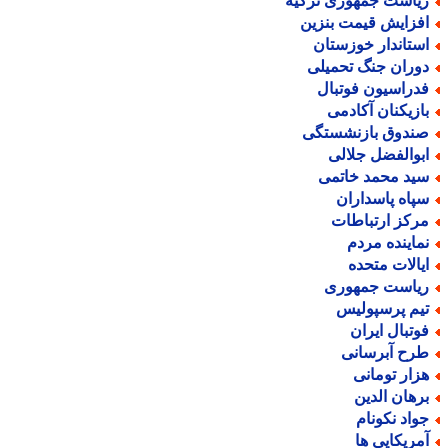
یاست جمهوری ترکیه
فزایش قیمت بنزین
ستاندار خوزستان
وران جنگ تحمیلی
دراسیون فوتبال
ازیکنان آکادمی
ندوق بازنشستگی
بوالفضل جلالی
ید محمد خاتمی
پاه پاسداران
رکز ارتباطات
ماینده مردم
یالات متحده
یاست جمهوری
یم پرسپولیس
وتبال ایران
رح آبرسانی
زار تومانی
رهان الدین
واد نکونام
مریکایی ها