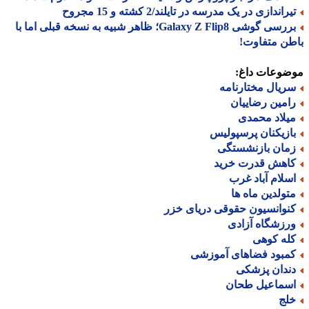
راندازی در یک مدرسه در تایلند/2 کشته و 15 مجروح
بررسی گوشی Galaxy Z Flip8؛ ظاهر شبیه به نسخه قبلی اما با
ن متفاوت!
ضوعات داغ:
ریال مختارنامه
امین رضاییان
یلاد محمدی
ازیکنان پرسپولیس
مان بازنشستگی
اهش قدرت خرید
سلام آباد غرب
تولدین ماه ها
نوانسیون حقوقی دریای خزر
رزشگاه آزادی
له کوهی
مبود فضاهای آموزشی
ندان پزشکی
سماعیل طحان
لج