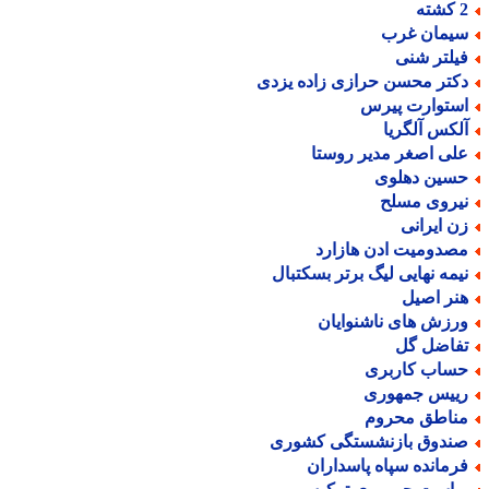
ته
یمان غرب
یلتر شنی
کتر محسن حرازی زاده یزدی
ستوارت پیرس
لکس آلگریا
لی اصغر مدیر روستا
سین دهلوی
یروی مسلح
ن ایرانی
صدومیت ادن هازارد
یمه نهایی لیگ برتر بسکتبال
نر اصیل
رزش های ناشنوایان
فاضل گل
ساب کاربری
ییس جمهوری
ناطق محروم
ندوق بازنشستگی کشوری
رمانده سپاه پاسداران