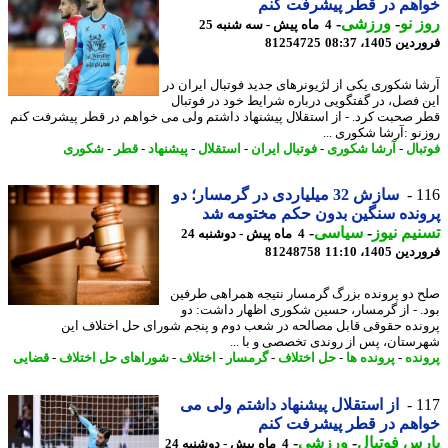
هم در قطر پیشرفت کنم
 نو
-
ورزشی
-
4 ماه پیش - سه شنبه 25
 1405، 08:37
81254725
ا شکوری یکی از لژیونرهای جدید فوتبال ایران در
 فصل، در گفتگویی درباره شرایط خود در فوتبال
 صحبت کرد. - از استقلال پیشنهاد داشتم ولی می خواهم در قطر پیشرفت کنم
نو :آرشا شکوری ...
بال
-
آرشا شکوری
-
فوتبال ایران
-
استقلال
-
پیشنهاد
-
قطر
-
شکوری
1
سازش 32 میلیاردی در گرمسار؛ دو
نده سنگین بدون حکم مختومه شد
یم نیوز
-
سیاسی
-
4 ماه پیش - دوشنبه 24
 1405، 11:10
81248758
 دو پرونده بزرگ گرمسار نتیجه همراهی طرفین
. - از گرمسار، حسین شکوری اظهار داشت: دو
نده حقوقی قابل مصالحه در شعب دوم و پنجم شورای حل اختلاف این
ستان، پس از روندی تخصصی و با ...
نده
-
پرونده ها
-
حل اختلاف
-
گرمسار
-
اختلاف
-
شوراهای حل اختلاف
-
قضایی
1
از استقلال پیشنهاد داشتم ولی می
هم در قطر پیشرفت کنم
س فوتبال
-
ورزشی
-
4 ماه پیش - دوشنبه 24