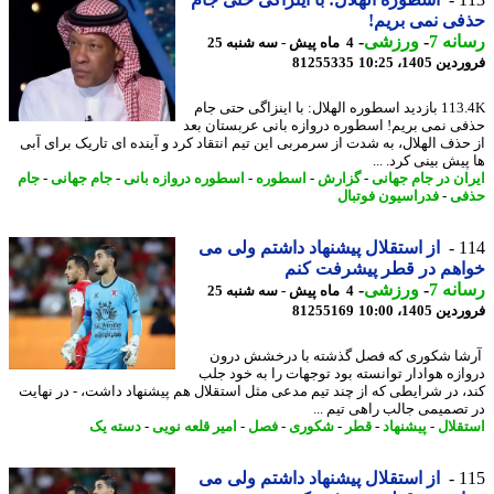
ی نمی بریم!
نه 7
-
ورزشی
-
4 ماه پیش - سه شنبه 25
 1405، 10:25
81255335
113.4K بازدید اسطوره الهلال: با اینزاگی حتی جام
ی نمی بریم! اسطوره دروازه بانی عربستان بعد
حذف الهلال، به شدت از سرمربی این تیم انتقاد کرد و آینده ای تاریک برای آبی
یش بینی کرد. ...
ان در جام جهانی
-
گزارش
-
اسطوره
-
اسطوره دروازه بانی
-
جام جهانی
-
جام
فی
-
فدراسیون فوتبال
1
از استقلال پیشنهاد داشتم ولی می
هم در قطر پیشرفت کنم
نه 7
-
ورزشی
-
4 ماه پیش - سه شنبه 25
 1405، 10:00
81255169
ا شکوری که فصل گذشته با درخشش درون
ازه هوادار توانسته بود توجهات را به خود جلب
، در شرایطی که از چند تیم مدعی مثل استقلال هم پیشنهاد داشت، - در نهایت
تصمیمی جالب راهی تیم ...
قلال
-
پیشنهاد
-
قطر
-
شکوری
-
فصل
-
امیر قلعه نویی
-
دسته یک
1
از استقلال پیشنهاد داشتم ولی می