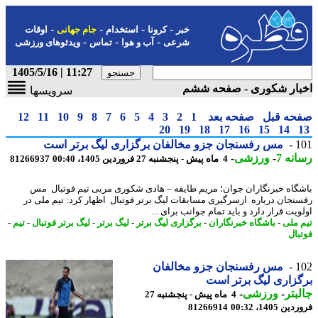
-
-
-
-
خبر
کرونا
استخدام
جام جهانی
اوقات
-
-
-
شرعی
آب و هوا
تماس
ویدئوهای ورزشی
11:27 | 1405/5/16
بار شکوری - صفحه ششم
سرویسها
حه قبل
صفحه بعد
1
2
3
4
5
6
7
8
9
10
11
12
20
19
18
17
16
15
14
1
مس رفسنجان جزو مخالفان برگزاری لیگ برتر است
نه 7
-
ورزشی
-
4 ماه پیش - پنجشنبه 27 فروردین 1405، 00:40
81266937
گاه خبرنگاران جوان؛ مریم طایفه – هادی شکوری مربی تیم فوتبال مس
نجان درباره ازسرگیری مسابقات لیگ برتر فوتبال اظهار کرد: تیم ملی در
یت قرار دارد و باید تمام جوانب برای ...
 ملی
-
باشگاه خبرنگاران
-
برگزاری لیگ برتر
-
لیگ برتر
-
لیگ برتر فوتبال
-
تیم
-
بال
1
مس رفسنجان جزو مخالفان
زاری لیگ برتر است
بتر
-
ورزشی
-
4 ماه پیش - پنجشنبه 27
 1405، 00:32
81266914