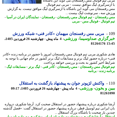
ی تیم فوتبال مس رفسنجان می گوید این باشگاه
ازسرگیری لیگ موافق نیست. - مربی تیم فوتبال
رفسنجان می گوید این باشگاه با ازسرگیری لیگ موافق نیست. به گزارش
ش سه ، سرنوشت لیگ بیست ...
رفسنجان
-
تیم فوتبال مس رفسنجان
-
رفسنجان
-
نمایندگان ایران در آسیا
-
 فوتبال
-
فوتبال مس
-
مربی
1
مربی مس رفسنجان میهمان «کادر فنی» شبکه ورزش
رگزاری صداوسیما
-
ورزشی
-
4 ماه پیش - چهارشنبه 26 فروردین 1405،
81264176
15
ی شکوری مربی تیم فوتبال مس رفسنجان امروز با حضور در برنامه زنده «کادر
» درباره حضور لیگ برتر و مسابقات لیگ برتر کشور در جام جهانی با توجه به
یط اخیر کشور به بحث و بررسی خواهد پرداخت.
 فوتبال مس رفسنجان
-
مس رفسنجان
-
کادر فنی
-
لیگ برتر
-
مسابقات لیگ
-
امه زنده
-
برنامه
1
واکنش لژیونر جوان به پیشنهاد بازگشت به استقلال
ن و بخون
-
ورزشی
-
4 ماه پیش - چهارشنبه 26 فروردین 1405، 09:17
81261
ا شکوری درباره پیشنهاد حضور در استقلال صحبت کرد. آرشا شکوری، دروازه
 ایرانی تیم لوسیل قطر، درباره پیشنهاد حضور در استقلال گفت: «فصل گذشته
ین بار صحبت با باشگاه بزرگ استقلال ...
قلال
-
آرشا شکوری
-
پیشنهاد
-
دروازه بان ایرانی
-
شکوری
-
دروازه بان
-
بار