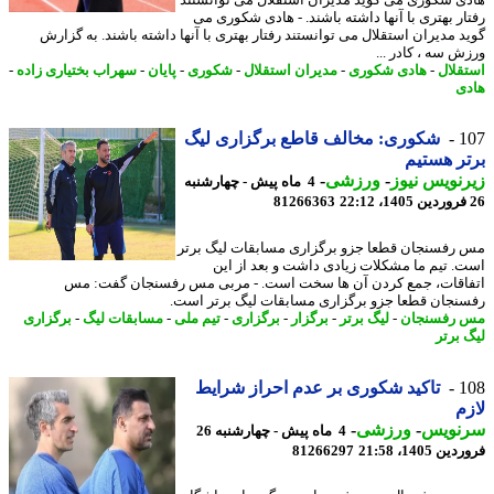
ار بهتری با آنها داشته باشند. - هادی شکوری می
د مدیران استقلال می توانستند رفتار بهتری با آنها داشته باشند. به گزارش
ش سه ، کادر ...
قلال
-
هادی شکوری
-
مدیران استقلال
-
شکوری
-
پایان
-
سهراب بختیاری زاده
-
ی
1
شکوری: مخالف قاطع برگزاری لیگ
ر هستیم
نویس نیوز
-
ورزشی
-
4 ماه پیش - چهارشنبه
81266363
رفسنجان قطعا جزو برگزاری مسابقات لیگ برتر
. تیم ما مشکلات زیادی داشت و بعد از این
اقات، جمع کردن آن ها سخت است. - مربی مس رفسنجان گفت: مس
نجان قطعا جزو برگزاری مسابقات لیگ برتر است.
رفسنجان
-
لیگ برتر
-
برگزار
-
برگزاری
-
تیم ملی
-
مسابقات لیگ
-
برگزاری
 برتر
1
تاکید شکوری بر عدم احراز شرایط
م
نویس
-
ورزشی
-
4 ماه پیش - چهارشنبه 26
 1405، 21:58
81266297