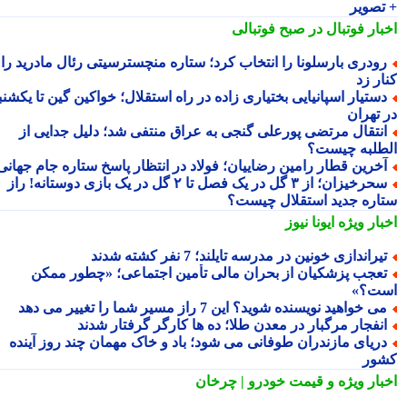
تصویر
بار فوتبال در صبح فوتبالی
ودری بارسلونا را انتخاب کرد؛ ستاره منچسترسیتی رئال مادرید را
ر زد
ستیار اسپانیایی بختیاری زاده در راه استقلال؛ خواکین گین تا یکشنبه
 تهران
نتقال مرتضی پورعلی گنجی به عراق منتفی شد؛ دلیل جدایی از
طلبه چیست؟
خرین قطار رامین رضاییان؛ فولاد در انتظار پاسخ ستاره جام جهانی
سحرخیزان؛ از ۳ گل در یک فصل تا ۲ گل در یک بازی دوستانه! راز
اره جدید استقلال چیست؟
بار ویژه
ایونا نیوز
یراندازی خونین در مدرسه تایلند؛ 7 نفر کشته شدند
عجب پزشکیان از بحران مالی تأمین اجتماعی؛ «چطور ممکن
ت؟»
ی خواهید نویسنده شوید؟ این 7 راز مسیر شما را تغییر می دهد
نفجار مرگبار در معدن طلا؛ ده ها کارگر گرفتار شدند
ریای مازندران طوفانی می شود؛ باد و خاک مهمان چند روز آینده
ور
بار ویژه
و قیمت خودرو | چرخان