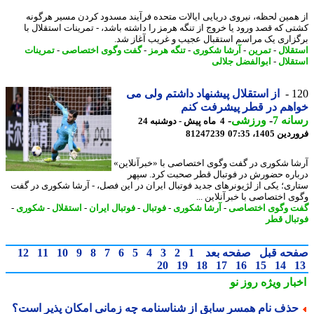
همین لحظه، نیروی دریایی ایالات متحده فرآیند مسدود کردن مسیر هرگونه
ی که قصد ورود یا خروج از تنگه هرمز را داشته باشد، - تمرینات استقلال با
زاری یک مراسم استقبال عجیب و غریب آغاز شد.
قلال
-
تمرین
-
آرشا شکوری
-
تنگه هرمز
-
گفت وگوی اختصاصی
-
تمرینات
قلال
-
ابوالفضل جلالی
1
از استقلال پیشنهاد داشتم ولی می
هم در قطر پیشرفت کنم
نه 7
-
ورزشی
-
4 ماه پیش - دوشنبه 24
 1405، 07:35
81247239
ا شکوری در گفت وگوی اختصاصی با «خبرآنلاین»
اره حضورش در فوتبال قطر صحبت کرد. سپهر
ری؛ یکی از لژیونرهای جدید فوتبال ایران در این فصل، - آرشا شکوری در گفت
ی اختصاصی با خبرآنلاین ...
 وگوی اختصاصی
-
آرشا شکوری
-
فوتبال
-
فوتبال ایران
-
استقلال
-
شکوری
-
بال قطر
حه قبل
صفحه بعد
1
2
3
4
5
6
7
8
9
10
11
12
20
19
18
17
16
15
14
بار ویژه
روز نو
ذف نام همسر سابق از شناسنامه چه زمانی امکان پذیر است؟