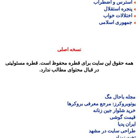
سترس و اضطراب
نجره استقلال
ختلالات خواب
مهوری اسلامی
نسخه اصلی
مه حقوق این سایت برای قطره محفوظ است. قطره مسئولیتی
در قبال محتوای مطالب ندارد.
ه باحال مگ
وبروکرز: مرجع معرفی بروکرها
د شلوار جین زنانه
مت گوشی
ان پدیا
احی سایت در مشهد
 نوزاد