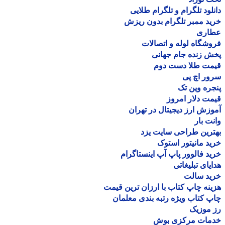
لود تلگرام و تلگرام طلایی
د ممبر تلگرام بدون ریزش
اری
شگاه لوله و اتصالات
 زنده جام جهانی
مت طلا دست دوم
ر اچ پی
ره وین تک
ت دلار امروز
زش ارز دیجیتال در تهران
ت بار
رین طراحی سایت یزد
د مانیتور استوک
د فالوور پاپ آپ اینستاگرام
یای تبلیغاتی
ید سالت
نه چاپ کتاب با ارزان ترین قیمت
 کتاب ویژه رتبه بندی معلمان
موزیک
مات مرکزی بوش