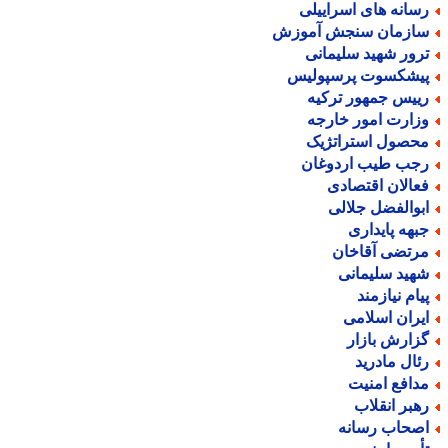
سانه های اسراییلی
ازمان سنجش آموزش
رور شهید سلیمانی
یشکسوت پرسپولیس
ییس جمهور ترکیه
زارت امور خارجه
حصول استراتژیک
جب طیب اردوغان
عالان اقتصادی
بوالفضل جلالی
بهه پایداری
رتضی آقاخان
هید سلیمانی
یام نیازمند
یران اسلامی
زارش بازار
ئال مادرید
دافع امنیت
هبر انقلاب
صحاب رسانه