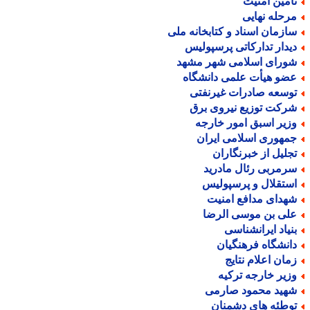
أمین امنیت
رحله نهایی
ازمان اسناد و کتابخانه ملی
یدار تدارکاتی پرسپولیس
ورای اسلامی شهر مشهد
ضو هیأت علمی دانشگاه
وسعه صادرات غیرنفتی
رکت توزیع نیروی برق
زیر اسبق امور خارجه
مهوری اسلامی ایران
جلیل از خبرنگاران
رمربی رئال مادرید
ستقلال و پرسپولیس
هدای مدافع امنیت
لی بن موسی الرضا
نیاد ایرانشناسی
انشگاه فرهنگیان
مان اعلام نتایج
زیر خارجه ترکیه
هید محمود صارمی
وطئه های دشمنان