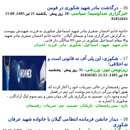
درگذشت مادر شهید شکوری در فومن
رگزاری صداوسیما
-
سیاسی
-
28 روز پیش - یکشنبه 21 تیر 1405، 11:00
81852
یه خانم احسان صفری مادر شهید اسماعیل شکوری به فرزند شهیدش پیوست.
ه گزارش خبرگزاری صدا و سیمای گیلان ؛ حاجیه خانم احسان صفری مادر شهید
مقام اسماعیل شکوری در سن 89 سالگی دار فانی ...
ر شهید
-
شهید
-
اسماعیل
-
شکوری
-
مادر
-
فرزند
-
احسان
شکوری: این پلی آف نه قانونی است و
اخلاقی!
نویس نیوز
-
ورزشی
-
31 روز پیش - پنجشنبه
81836585
رفسنجان در حالی تمرینات خود را آغاز کرده که
ز ابهام بزرگی درباره سرنوشت این تیم در فصل
ده وجود دارد. تصمیم به برگزاری پلی آف میان مس و تیم سوم لیگ آزادگان، -
ری با اشاره به ...
ی
-
مس رفسنجان
-
بازیکنان
-
تصمیم
-
تیم
-
تمرینات
-
رفسنجان
دیدار جانشن فرمانده انتظامی گیلان با خانواده شهید عرفان
وری