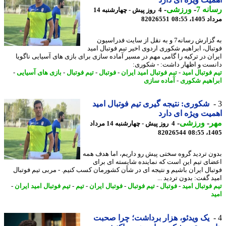
نه 7
-
ورزشی
-
4 روز پیش - چهارشنبه 14
1، 08:55
82026551
به گزارش رسانه7 و به نقل از سایت فدراسیون
بال، ابراهیم شکوری اردوی اخیر تیم فوتبال امید
ان در ترکیه را گامی مهم در مسیر آماده سازی برای بازی های آسیایی ناگویا
ست و اظهار داشت: - شکوری:
فوتبال امید
-
تیم فوتبال امید ایران
-
فوتبال
-
تیم فوتبال
-
بازی های آسیایی
-
اهیم شکوری
-
آماده سازی
شکوری: نتیجه گیری تیم فوتبال امید
یت ویژه ای دارد
ر
-
ورزشی
-
4 روز پیش - چهارشنبه 14 مرداد
82026544
1405
ن تردید گروه سختی پیش رو داریم، اما هدف همه
ای تیم این است که نماینده شایسته ای برای
بال ایران باشیم و نتیجه ای در شأن کشورمان کسب کنیم. - مربی تیم فوتبال
د گفت: بدون تردید ...
فوتبال امید
-
فوتبال
-
تیم فوتبال
-
فوتبال ایران
-
تیم
-
تیم فوتبال امید ایران
-
د
یک ویدئو، هزار برداشت؛ چرا صحبت