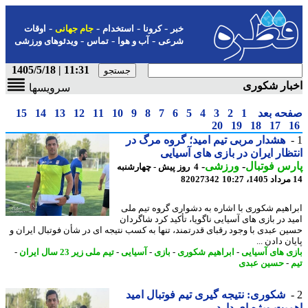
-
-
-
-
خبر
کرونا
استخدام
جام جهانی
اوقات
-
-
-
شرعی
آب و هوا
تماس
ویدئوهای ورزشی
11:31 | 1405/5/18
ار شکوری
سرویسها
حه بعد
1
2
3
4
5
6
7
8
9
10
11
12
13
14
15
20
19
18
17
هشدار مربی تیم امید؛ گروه مرگ در
ظار ایران در بازی های آسیایی
س فوتبال
-
ورزشی
-
4 روز پیش - چهارشنبه
82027342
اهیم شکوری با اشاره به دشواری گروه تیم ملی
د در بازی های آسیایی ناگویا، تأکید کرد شاگردان
ن عبدی با وجود رقبای قدرتمند، تنها به کسب نتیجه ای در شأن فوتبال ایران و
ن دادن ...
ی های آسیایی
-
ابراهیم شکوری
-
بازی
-
آسیایی
-
تیم ملی زیر 23 سال ایران
-
-
حسین عبدی
شکوری: نتیجه گیری تیم فوتبال امید
یت ویژه ای دارد