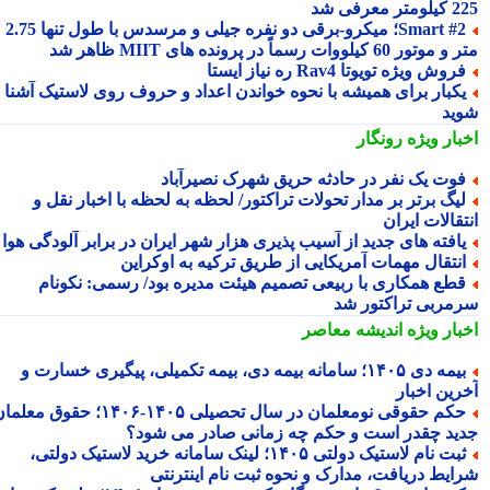
 معرفی شد
Smart #2؛ میکرو-برقی دو نفره جیلی و مرسدس با طول تنها 2.75
ور 60 کیلووات رسماً در پرونده های MIIT ظاهر شد
روش ویژه تویوتا Rav4 ره نیاز ایستا
کبار برای همیشه با نحوه خواندن اعداد و حروف روی لاستیک آشنا
ید
بار ویژه
رونگار
وت یک نفر در حادثه حریق شهرک نصیرآباد
یگ برتر بر مدار تحولات تراکتور/ لحظه به لحظه با اخبار نقل و
قالات ایران
افته های جدید از آسیب پذیری هزار شهر ایران در برابر آلودگی هوا
نتقال مهمات آمریکایی از طریق ترکیه به اوکراین
طع همکاری با ربیعی تصمیم هیئت مدیره بود/ رسمی: نکونام
مربی تراکتور شد
بار ویژه
اندیشه معاصر
بیمه دی ۱۴۰۵؛ سامانه بیمه دی، بیمه تکمیلی، پیگیری خسارت و
رین اخبار
حکم حقوقی نومعلمان در سال تحصیلی ۱۴۰۵-۱۴۰۶؛ حقوق معلمان
ید چقدر است و حکم چه زمانی صادر می شود؟
ثبت نام لاستیک دولتی ۱۴۰۵؛ لینک سامانه خرید لاستیک دولتی،
ایط دریافت، مدارک و نحوه ثبت نام اینترنتی