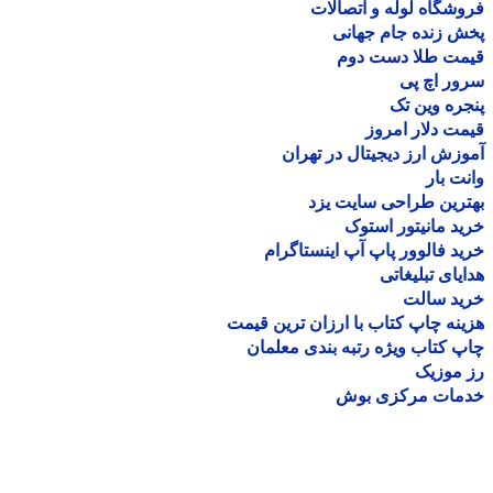
شگاه لوله و اتصالات
 زنده جام جهانی
مت طلا دست دوم
ر اچ پی
ره وین تک
ت دلار امروز
زش ارز دیجیتال در تهران
ت بار
رین طراحی سایت یزد
د مانیتور استوک
د فالوور پاپ آپ اینستاگرام
یای تبلیغاتی
ید سالت
نه چاپ کتاب با ارزان ترین قیمت
 کتاب ویژه رتبه بندی معلمان
موزیک
مات مرکزی بوش