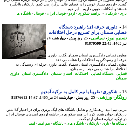
: «اردوی بسیار خوبی را در فضای عالی برگزار می کنیم. بازیکنان باانگیزه
د و امکانات خوبی داریم. - ابراهیم ...
ی
-
بازیکنان
-
ابراهیم شکوری
-
اردو
-
فوتبال ایران
-
فوتبال
-
باشگاه ها
داوری حرفه ای؛ راهبرد دستگاه
یی سمنان برای تسریع درحل اختلافات
یم نیوز
-
سیاسی
-
25 روز پیش - چهارشنبه 24
2
81879599
ون قضایی دادگستری استان سمنان،گفت: داوری
ه ای رسیدگی به اختلافات را شتاب می دهد. -
ون قضایی دادگستری استان سمنان،گفت: داوری حرفه ای رسیدگی به
لافات را شتاب می دهد. از سمنان، ...
یی
-
دستگاه قضایی
-
اختلافات
-
استان سمنان
-
دادگستری استان
-
داوری
-
ان
شکوری: تقریبا با تیم کامل به ترکیه آمدیم
گار
-
ورزشی
-
25 روز پیش - چهارشنبه 24 تیر 1405، 14:37
81876612
ی تیم امید از همکاری و تعامل باشگاه های لیگ برتری برای در اختیار گذاشتن
یکنان جوان تقدیر کرد. ابراهیم شکوری در حاشیه اردوی امیدهای فوتبال ایران
ترکیه درباره فضای اردو گفت: ...
گاه ها
-
بازی
-
بازیکنان
-
باشگاه های
-
باشگاه
-
تیم امید
-
امید