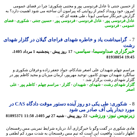
حسین جنتی تا عادل فردوسی پور و مجتبی شکوری؛ چرا در فضای عمومی
وز، خود رویداد کمتر از روایتی که پیرامون آن ساخته می شود اهمیت دارد؟ به
رش خبرنگار سیاسی ایونا ، طی هفته ای که ...
ل فردوسی پور
-
عادل فردوسی
-
فردوسی پور
-
حسین جنتی
-
شکوری
-
فضای
ومی
-
فردوسی
گرامیداشت یاد و خاطره شهدای فراجای گیلان در گلزار شهدای
ت
رگزاری صداوسیما
-
سیاسی
-
17 روز پیش - پنجشنبه 1 مرداد 1405،
81938054
19
سم چهلم شهیدان علی اصغر شادکام، جواد جعفر زاده وعرفان شکوری و
گرد شهیدان مهدی کامور، توحید مهرپور، آرمان میزبان و مجید کاظم پور در
ار شهدای رشت برگزار شد. -
ار شهدای رشت
-
شهدای
-
شهیدان
-
گلزار
-
مراسم چهلم
-
کاظم پور
-
علی
ر
شکوری: طی یکی دو روز آینده دستور موقت دادگاه CAS در
د دیدار پلی آف صادر می شود
نویس نیوز
-
ورزشی
-
22 روز پیش - شنبه 27 تیر 1405، 11:58
81895371
ی شکوری در گفت وگو با خبرگزاری آنا، درباره شرایط تمرینی مس رفسنجان
ار داشت: واقعیت این است که تیم مس رفسنجان به شدت مورد کم لطفی و