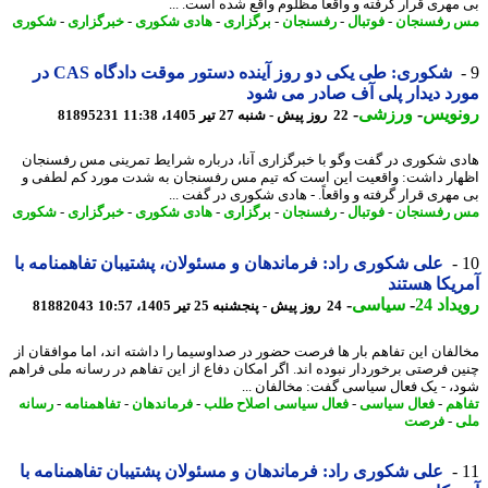
مهری قرار گرفته و واقعاً مظلوم واقع شده است. ...
رفسنجان
-
فوتبال
-
رفسنجان
-
برگزاری
-
هادی شکوری
-
خبرگزاری
-
شکوری
شکوری: طی یکی دو روز آینده دستور موقت دادگاه CAS در
د دیدار پلی آف صادر می شود
نویس
-
ورزشی
-
22 روز پیش - شنبه 27 تیر 1405، 11:38
81895231
ی شکوری در گفت وگو با خبرگزاری آنا، درباره شرایط تمرینی مس رفسنجان
ار داشت: واقعیت این است که تیم مس رفسنجان به شدت مورد کم لطفی و
مهری قرار گرفته و واقعاً. - هادی شکوری در گفت ...
رفسنجان
-
فوتبال
-
رفسنجان
-
برگزاری
-
هادی شکوری
-
خبرگزاری
-
شکوری
علی شکوری راد: فرماندهان و مسئولان، پشتیبان تفاهمنامه با
یکا هستند
اد 24
-
سیاسی
-
24 روز پیش - پنجشنبه 25 تیر 1405، 10:57
81882043
لفان این تفاهم بار ها فرصت حضور در صداوسیما را داشته اند، اما موافقان از
ن فرصتی برخوردار نبوده اند. اگر امکان دفاع از این تفاهم در رسانه ملی فراهم
، - یک فعال سیاسی گفت: مخالفان ...
هم
-
فعال سیاسی
-
فعال سیاسی اصلاح طلب
-
فرماندهان
-
تفاهمنامه
-
رسانه
-
فرصت
علی شکوری راد: فرماندهان و مسئولان پشتیبان تفاهمنامه با