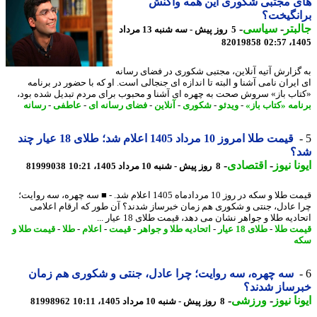
 مجتبی شکوری این همه واکنش
نگیخت؟
بتر
-
سیاسی
-
5 روز پیش - سه شنبه 13 مرداد
82019858
1405
گزارش آتیه آنلاین، مجتبی شکوری در فضای رسانه
ایران نامی آشنا و البته تا اندازه ای جنجالی است. او که با حضور در برنامه
اب باز» سروش صحت به چهره ای آشنا و محبوب برای مردم تبدیل شده بود،
امه «کتاب باز»
-
ویدئو
-
شکوری
-
آنلاین
-
فضای رسانه ای
-
عاطفی
-
رسانه
قیمت طلا امروز 10 مرداد 1405 اعلام شد؛ طلای 18 عیار چند
؟
نا نیوز
-
اقتصادی
-
8 روز پیش - شنبه 10 مرداد 1405، 10:21
81999038
قیمت طلا و سکه در روز 10 مردادماه 1405 اعلام شد. - ■ سه چهره، سه روایت؛
 عادل، جنتی و شکوری هم زمان خبرساز شدند؟ آن طور که ارقام اعلامی
دیه طلا و جواهر نشان می دهد، قیمت طلای 18 عیار ...
ت طلا
-
طلای 18 عیار
-
اتحادیه طلا و جواهر
-
قیمت
-
اعلام
-
طلا
-
قیمت طلا و
ه
سه چهره، سه روایت؛ چرا عادل، جنتی و شکوری هم زمان
رساز شدند؟
نا نیوز
-
ورزشی
-
8 روز پیش - شنبه 10 مرداد 1405، 10:11
81998962