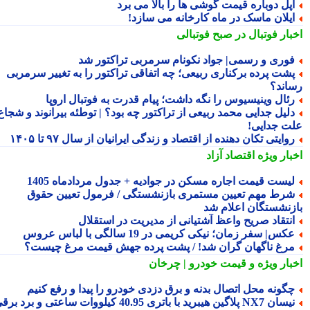
پل دوباره قیمت گوشی ها را بالا می برد
یلان ماسک در ماه کارخانه می سازد!
بار فوتبال در صبح فوتبالی
وری و رسمی| جواد نکونام سرمربی تراکتور شد
شت پرده برکناری ربیعی؛ چه اتفاقی تراکتور را به تغییر سرمربی
اند؟
ئال وینیسیوس را نگه داشت؛ پیام قدرت به فوتبال اروپا
لیل جدایی محمد ربیعی از تراکتور چه بود؟ | توطئه بیرانوند و شجاع
ت جدایی!
وایتی تکان دهنده از اقتصاد و زندگی ایرانیان از سال ۹۷ تا ۱۴۰۵
بار ویژه
اقتصاد آزاد
یست قیمت اجاره مسکن در جوادیه + جدول مردادماه 1405
رط مهم تعیین مستمری بازنشستگی / فرمول تعیین حقوق
زنشستگان اعلام شد
نتقاد صریح واعظ آشتیانی از مدیریت در استقلال
کس| سفر زمان؛ نیکی کریمی در 19 سالگی با لباس عروس
رغ ناگهان گران شد! / پشت پرده جهش قیمت مرغ چیست؟
بار ویژه
و قیمت خودرو | چرخان
گونه محل اتصال بدنه و برق دزدی خودرو را پیدا و رفع کنیم
نیسان NX7 پلاگین هیبرید با باتری 40.95 کیلووات ساعتی و برد برقی