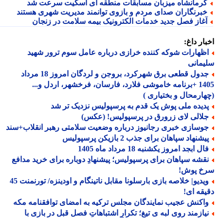
رمانشاه میزبان مسابقات منطقه ای اسکیت سرعت شد
برنگاران صدای مردم و بازوی توانمند مدیریت شهری هستند
غاز فصل جدید خدمات الکترونیک بیمه سلامت در زنجان
ار داغ:
ظهارات شوکه کننده خرازی درباره عامل سوم ترور شهید
مانی
جدول قطعی برق شهرکرد، بروجن و لردگان امروز 18 مرداد
1405 +برنامه خاموشی فلارد، فارسان، فرخشهر، اردل و...
ارمحال و بختیاری )
دیده ملی پوش یک قدم به پرسپولیس نزدیک تر شد
لالی لای زرورق در پرسپولیس! (عکس)
وسازی خبری رجانیوز درباره وضعیت سلامتی رهبر انقلاب+سند
شنهاد سپاهان برای جذب 2 بازیکن پرسپولیس
ل ابجد امروز یکشنبه 18 مرداد ماه 1405
قشه سپاهان برای پرسپولیس؛ پیشنهادِ دوباره برای خرید مدافع
خ پوش!
ویدیو| خلاصه بازی بارسلونا مقابل ناتینگام و اودینزه/ تورنمنت 45
قه ای!
اکنش عجیب نمایندگان مجلس ترکیه به امضای توافقنامه مکه
یازمند روی لبه ی تیغ؛ تکرارِ اشتباهاتِ فصل قبل در بازی با