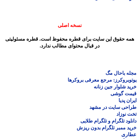
نسخه اصلی
مه حقوق این سایت برای قطره محفوظ است. قطره مسئولیتی
در قبال محتوای مطالب ندارد.
ه باحال مگ
وبروکرز: مرجع معرفی بروکرها
د شلوار جین زنانه
مت گوشی
ان پدیا
احی سایت در مشهد
 نوزاد
لود تلگرام و تلگرام طلایی
د ممبر تلگرام بدون ریزش
اری