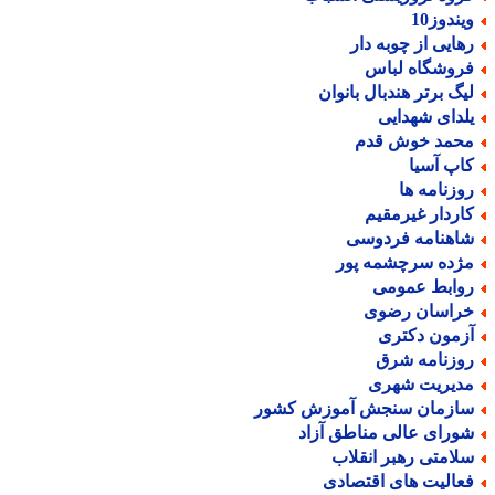
یندوز10
هایی از چوبه دار
روشگاه لباس
یگ برتر هندبال بانوان
لدای شهدایی
حمد خوش قدم
اپ آسیا
وزنامه ها
اردار غیرمقیم
اهنامه فردوسی
ژده سرچشمه پور
وابط عمومی
راسان رضوی
زمون دکتری
وزنامه شرق
دیریت شهری
ازمان سنجش آموزش کشور
ورای عالی مناطق آزاد
لامتی رهبر انقلاب
عالیت های اقتصادی