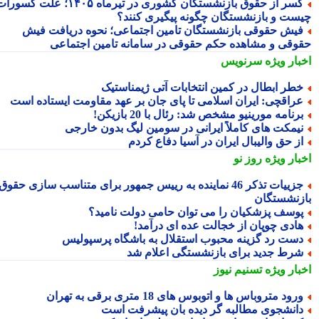
کسر از حقوق بازنشستگان کشوری در تیرماه ۱۴۰۵؛ علت کسورات
ست و بازنشستگان چگونه پیگیری کنند؟
یش حقوقی بازنشستگان تامین اجتماعی؛ نحوه دریافت فیش
وقی و مشاهده حکم حقوقی در سامانه تامین اجتماعی
بار ویژه
سرنویس
طر ابطال در کمین انتخابات آتی ژیمناستیک
راقچی: ایران اسلامی تا پای جان بر عهد مقاومت ایستاده است
رنامه مورینیو مشخص شد: رئال با 20 بازیکن!
یمکت های کاملاً ایرانی در سومین لیگ بدون خارجی
ز حق والیبال ایران در آسیا دفاع کردم
بار ویژه
روز نو
جزییات تذکر 46 نماینده به رییس جمهور برای متناسب سازی حقوق
زنشستگان
وسف پزشکیان را می توان حامی دولت نامید؟
ادی چوپان از خجالت عده ای درآمد!
ست رد گزینه محبوب استقلال به باشگاه پرسپولیس
رط جدید برای بازنشستگی اعلام شد
بار ویژه
تسنیم نیوز
رود متروباس ها و اتوبوس های 18 متری برقی به تهران
انشجوی مطالبه گر دیده بان پیشرفت است