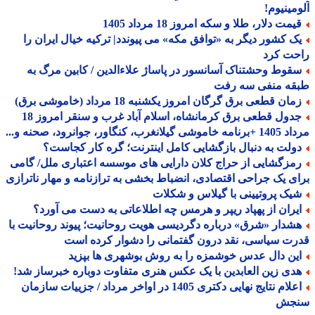
مینیوم!
مت دلار، طلا و سکه امروز 18 مرداد 1405
ک کشور دیگر به «توافق مکه» می پیوندد| ترکیه خیال ایران را
حت کرد
قوط وحشتناک آسانسور در پاساژ علاءالدین / کابین مرگ به
قه منفی سه رفت
ان قطعی برق گرگان امروز یکشنبه 18 مرداد (خاموشی برق)
جدول قطعی برق کرمانشاه، اسلام آباد غرب و سنقر امروز 18
 گیلانغرب، کنگاور، جوانرود، صحنه و...
ولت به دنبال بازگشایی کامل اینترنت؛ گره کار کجاست؟
مزگشایی از حراج کلان دارایی های موسسه اعتباری ملل/ گامی
ی یک جراحی اقتصادی، انضباط بخشی به ترازنامه و مهار ناترازی
یک پروتیینی با گیلاس و شکلات
یران از پهپاد ریپر و هرمس چه اطلاعاتی به دست می آورد؟
شدار «شرق» درباره دگردیسی هویت روحانیت؛ پیوند روحانیت با
ت سیاسی، نقد درون گفتمانی را دشوار کرده است
ین دال عدس خوشمزه را به روش بوشهری ها بپزید
دی زین العابدین با یک عکس هنری متفاوت دوباره خبرساز شد!
اعلام نتایج نهایی دکتری 1405 در اواخر مرداد / جزییات سازمان
جش