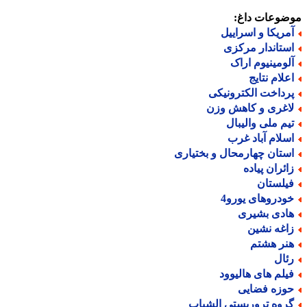
ضوعات داغ:
مریکا و اسراییل
ستاندار مرکزی
لومینیوم اراک
علام نتایج
رداخت الکترونیکی
اغری و کاهش وزن
یم ملی والیبال
سلام آباد غرب
ستان چهارمحال و بختیاری
ائران پیاده
یلستان
ودروهای یورو4
ادی بشیری
اغه نشین
نر هشتم
ئال
یلم های هالیوود
وزه فضایی
روه تروریستی الشباب