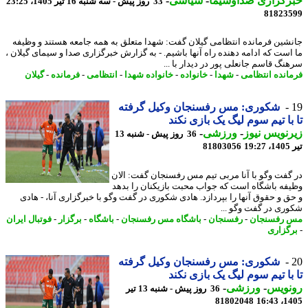
رگزاری صداوسیما
-
سیاسی
-
33 روز پیش - سه شنبه 16 تیر 1405، 23:25
81823
شین فرمانده انتظامی گیلان گفت: شهدا متعلق به همه جامعه هستند و وظیفه
است که ادامه دهنده راه آنها باشیم. - به گزارش خبرگزاری صدا و سیمای گیلان ،
نگ قاسم جانعلی پور در دیدار با ...
انده انتظامی
-
شهدا
-
خانواده
-
خانواده شهدا
-
انتظامی
-
فرمانده
-
گیلان
شکوری: مس رفسنجان وکیل گرفته
با تیم سوم لیگ یک بازی نکند
نویس نیوز
-
ورزشی
-
36 روز پیش - شنبه 13
1
81803056
گفت وگو با آنا مربی تیم مس رفسنجان گفت: الان
فه باشگاه است که جواب محبت بازیکنان را بدهد
ق و حقوق آنها را بپردازد. هادی شکوری در گفت وگو با خبرگزاری آنا، - هادی
ری در گفت وگو ...
رفسنجان
-
رفسنجان
-
باشگاه مس رفسنجان
-
باشگاه
-
برگزار
-
فوتبال ایران
گزاری
شکوری: مس رفسنجان وکیل گرفته
با تیم سوم لیگ یک بازی نکند
نویس
-
ورزشی
-
36 روز پیش - شنبه 13 تیر
81802048
1405