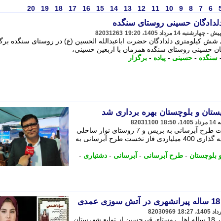
20
19
18
17
16
15
14
13
12
11
10
9
8
7
6
82031263
ی شش کیلومتری دلدادگان حضرت اباعبدالله الحسین (ع) در روستای سنگده برگ
سنگده
-
حسینی
-
پیاده
-
برگزار
ستان و بلوچستان بهره برداری شد
82031100
با سرمایه گذاری 400 میلیاردی فاز نخست طرح آبرسانی به بریس و 7 روستای نوار ساحلی
شهرستان دشتیاری افتتاح شد. - با سرمایه گذاری 400 میلیاردی فاز نخست طرح آبرسانی به
 بلوچستان
-
طرح آبرسانی
-
آبرسانی
-
دشتیاری
-
82030969
به نقل از منابع محلی، سوما مقدمی دختر 18 ساله اهل روستای قبرحسین از توابع شهرستان