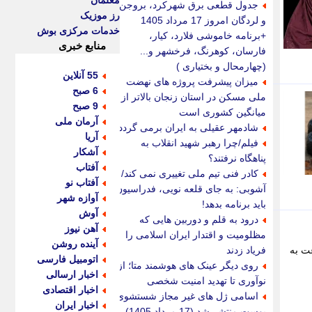
معلمان
جدول قطعی برق شهرکرد، بروجن
رز موزیک
و لردگان امروز 17 مرداد 1405
خدمات مرکزی بوش
+برنامه خاموشی فلارد، کیار،
منابع خبری
فارسان، کوهرنگ، فرخشهر و...
(چهارمحال و بختیاری )
55 آنلاین
میزان پیشرفت پروژه های نهضت
6 صبح
ملی مسکن در استان زنجان بالاتر از
9 صبح
میانگین کشوری است
آرمان ملی
شادمهر عقیلی به ایران برمی گردد؟
آریا
فیلم/چرا رهبر شهید انقلاب به
آشکار
پناهگاه نرفتند؟
آفتاب
کادر فنی تیم ملی تغییری نمی کند/
آفتاب نو
آشوبی: به جای قلعه نویی، فدراسیون
آوازه شهر
باید برنامه بدهد!
آوش
درود به قلم و دوربین هایی که
آهن نیوز
مظلومیت و اقتدار ایران اسلامی را
آینده روشن
ت به
فریاد زدند
اتومبیل فارسی
روی دیگر عینک های هوشمند متا؛ از
اخبار ارسالی
نوآوری تا تهدید امنیت شخصی
اخبار اقتصادی
اسامی ژل های غیر مجاز شستشوی
اخبار ایران
پوست منتشر شد (17 مرداد 1405)