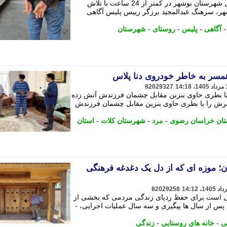
عامل قتل یک جوان در روستای آب طویل شهرستان بوشهر در کمتر از 24 ساعت با تلاش
هر، سرهنگ عبدالمجید برزگر رییس پلیس آگاهی
آگاهی
-
پلیس
-
روستای
-
شهرستان
همسر به خاطر خودروی دنا پلاس
82029327
ا با بطری حاوی بنزین مقابل چشمان فرزندش آتش زده
ردی که همسرش را با بطری حاوی بنزین مقابل چشمان فرزندش
تان خراسان رضوی
-
مرد
-
شهرستان کلات
-
استان
ن؛ موزه ای که از دل یک دغدغه فرهنگی
82029258
ی است برای حفظ ردپای زندگی مردمی که بخشی از
 پس از سال ها پیگیری و سه سال عملیات اجرایی، -
ی
-
خانه های روستایی
-
زندگی