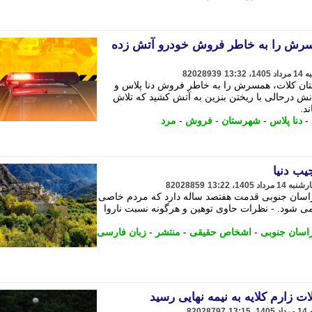
سرش را به خاطر فروش خودرو آتش زده
82028939
تان کلات، همسرش را به خاطر فروش دنا پلاس و
ش درحالی با ریختن بنزین به آتش کشید که تلاش
د.
-
دنا پلاس
-
شهرستان
-
فروش
-
مرد
یب دنیا
82028859
راسان جنوبی قدمت هفتصد ساله دارد که مردم خاصی
 می شود. - نظرات حاوی توهین و هرگونه نسبت ناروا
اسان جنوبی
-
اشخاص حقیقی
-
منتشر
-
زبان فارسی
ت زارم کلایه به نیمه نهایی رسید
82028797