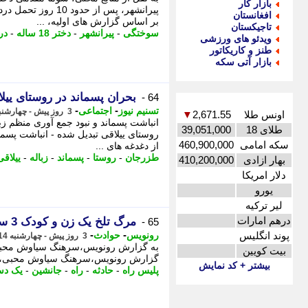
بازار کار
پیرانشهر، پس از حد
افغانستان
بر اساس گزارش های اولیه، ...
تاجیکستان
سوختگی
-
پیرانشهر
-
دختر 18 ساله
-
در
ویدئو های ورزشی
طنز و کاریکاتور
بازار آتی سکه
بحران پسماند در روستای ییلا
64 -
-
-
تسنیم نیوز
اجتماعی
3 روز پیش - چهارشنبه 14 مرداد 1405، 17:25
اونس طلا
2,671.55
▼
انباشت پسماند و نبود جمع آوری منظم زب
طلای 18
39,051,000
روستای ییلاقی تبدیل شده - انباشت پسما
سکه امامی
460,900,000
از دغدغه های ...
طزرجان
-
روستا
-
پسماند
-
زباله
-
ییلاقی
بهار ازادی
410,200,000
دلار امریکا
یورو
لیر ترکیه
درهم امارات
مرگ تلخ یک زن و کودک 3 ساله در تصادف ساینا با پژو در اهواز
65 -
-
-
پوند انگلیس
رونویس
حوادث
3 روز پیش - چهارشنبه 14 مرداد 1405، 16:59
به گزارش رونویس،سرهنگ سیاوش محبی، ج
بیت کویین
گزارش رونویس،سرهنگ سیاوش محبی، -
بیشتر + کد نمایش
پلیس راه
-
حادثه
-
راه
-
جانشین
-
یک دس