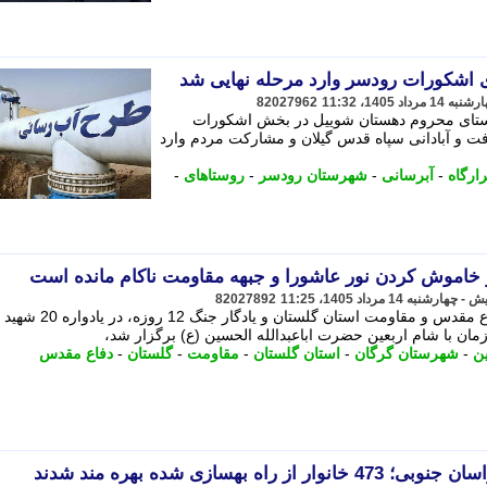
82027962
وستای محروم دهستان شوییل در بخش اشکورات
 و آبادانی سپاه قدس گیلان و مشارکت مردم وارد
ارگاه
-
آبرسانی
-
شهرستان رودسر
-
روستاهای
-
خاموش کردن نور عاشورا و جبهه مقاومت ناکام مانده است
82027892
مدیر کل حفظ آثار و نشر ارزش های دفاع مقدس و مقاومت استان گلستان و یادگار جنگ 12 روزه، در یادواره 20 شهید
ان با شام اربعین حضرت اباعبدالله الحسین (ع) برگزار شد،
ین
-
شهرستان گرگان
-
استان گلستان
-
مقاومت
-
گلستان
-
دفاع مقدس