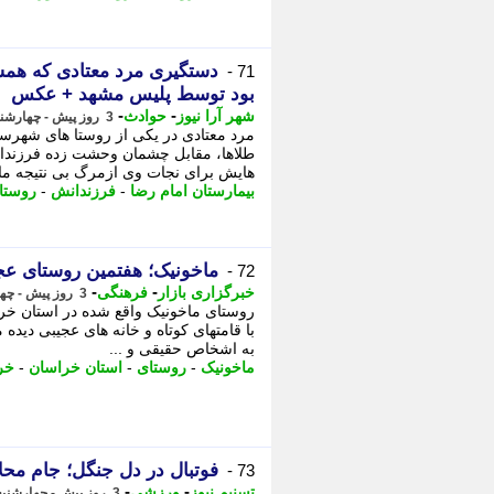
دستگیری مرد معتادی که هم
71 -
بود توسط پلیس مشهد + عکس
-
-
شهر آرا نیوز
حوادث
3 روز پیش - چهارشنبه 14 مرداد 1405، 13:32
مرد معتادی در یکی از روستا های شهرس
طلاها، مقابل چشمان وحشت زده فرزندان
هایش برای نجات وی ازمرگ بی نتیجه مان
بیمارستان امام رضا
-
فرزندانش
-
روستا
ماخونیک؛ هفتمین روستای عج
72 -
-
-
خبرگزاری بازار
فرهنگی
3 روز پیش - چهارشنبه 14 مرداد 1405، 13:22
روستای ماخونیک واقع شده در استان خ
با قامتهای کوتاه و خانه های عجیبی دیده
به اشخاص حقیقی و ...
ماخونیک
-
روستای
-
استان خراسان
-
خر
فوتبال در دل جنگل؛ جام محلا
73 -
-
-
تسنیم نیوز
ورزشی
3 روز پیش - چهارشنبه 14 مرداد 1405، 13:15