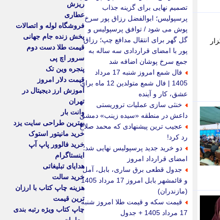
ریزش
تصمیم نهایی برای گزینه جذاب
عطاری
پرسپولیس؛ ابوالفضل رزاق پور سرخ
فروشگاه لوله و اتصالات
پوش می شود / توافق پرسپولیس و
پخش زنده جام جهانی
گل گهر برای انتقال مدافع چپ؛ رزاق
زار
قیمت طلا دست دوم
پور با امضای قراردادی سه ساله به
سرور اچ پی
جمع سرخ پوشان اضافه شد
پنجره وین تک
فال شمع امروز شنبه 17 مرداد
قیمت دلار امروز
1405 | فال شمع متولدین 12 ماه برای
آموزش ارز دیجیتال در
عشق، کار و آینده
تهران
خنثی سازی عملیات تروریستی
وانت بار
داعش در منطقه «سیده زینب» دمشق
بهترین طراحی سایت یزد
عجیب ترین پیشنهادی که محمد صلاح
خرید مانیتور استوک
رد کرد!
خرید فالوور پاپ آپ
دو خرید جدید پرسپولیس نهایی شد؛
اینستاگرام
امضای قرارداد امروز
هدایای تبلیغاتی
جدول قطعی برق ساری، بابل، آمل
خرید سالت
و قائمشهر بابل امروز 17 مرداد 1405
هزینه چاپ کتاب با ارزان
(مازندران)
ترین قیمت
قیمت سکه و قیمت طلا امروز شنبه
چاپ کتاب ویژه رتبه بندی
17 مرداد 1405 + جدول