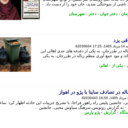
ود 10 روز تحمل درد ناشی از سوختگی شدید، جان خود را از دست داد. -
مان
-
دختر جوان
-
دختر
-
شهرستان
قی یزد
82030604
اله در طزرجان، به یکی از دغدغه های جدی اهالی این
ند و نبود جمع آوری منظم زباله در طزرجان، به یکی
-
یکی از
-
اهالی
82030443
انشین پلیس راه راهور فراجا، با تشریح جزییات این حادثه اظهار کرد: ساع
 به گزارش رونویس،سرهنگ سیاوش محبی، جانشین ...
تگاه
-
گزارش
-
پژو پارس