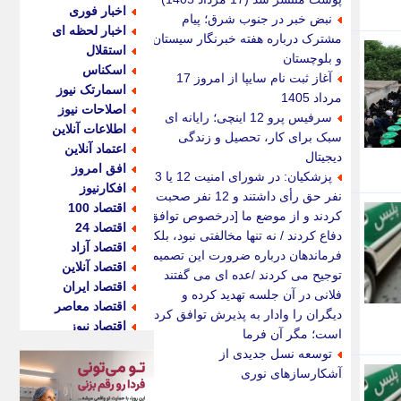
اخبار فوری
نبض خبر در جنوب شرق؛ پیام
اخبار لحظه ای
مشترک درباره هفته خبرنگار سیستان
استقلال
و بلوچستان
اسکناس
آغاز ثبت نام سایپا از امروز 17
اسمارتک نیوز
مرداد 1405
اصلاحات نیوز
سرفیس پرو 12 اینچی؛ رایانه ای
اطلاعات آنلاین
سبک برای کار، تحصیل و زندگی
اعتماد آنلاین
دیجیتال
افق امروز
پزشکیان: در شورای امنیت 12 یا 13
افکارنیوز
نفر حق رأی داشتند و 12 نفر صحبت
اقتصاد 100
کردند و از موضع ما [درخصوص توافق]
اقتصاد 24
دفاع کردند / نه تنها مخالفتی نبود، بلکه
اقتصاد آزاد
فرماندهان درباره ضرورت این تصمیم
اقتصاد آنلاین
توجیح می کردند /عده ای می گفتند
اقتصاد ایران
فلانی در آن جلسه تهدید کرده و
اقتصاد معاصر
دیگران را وادار به پذیرش توافق کرده
اقتصاد نیوز
است؛ مگر آن فرما
اکو ایران
توسعه نسل جدیدی از
اکوفارس
آشکارسازهای نوری
اکونگار