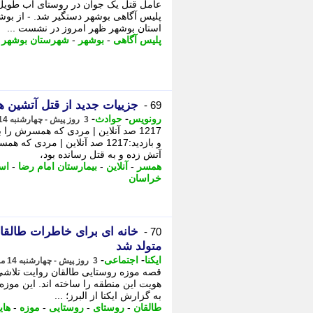
پلیس آگاهی بوشهر دستگیر شد. - از بوش
استان بوشهر ظهر امروز در نشست ...
پلیس آگاهی
-
بوشهر
-
شهرستان بوشهر
-
جزییات جدید از قتل آتشین 
69 -
-
-
رونویس
حوادث
3 روز پیش - چهارشنبه 14 مرداد 1405، 14:18
1217 صد آنلاین | مردی که همسرش ر
و بازدید:1217 صد آنلاین | م
آتش زده و به قتل رسانده بود،
همسر
-
آنلاین
-
بیمارستان امام رضا
-
اس
خراسان
خانه ای برای خاطرات طالقا
70 -
متولد شد
-
-
ایکنا
اجتماعی
3 روز پیش - چهارشنبه 14 مرداد 1405، 14:12
قصه موزه روستایی طالقان روایت تلاش
هویت این منطقه را ساخته اند. این موزه
به گزارش ایکنا از البرز؛ ...
طالقان
-
روستای
-
روستایی
-
موزه
-
های