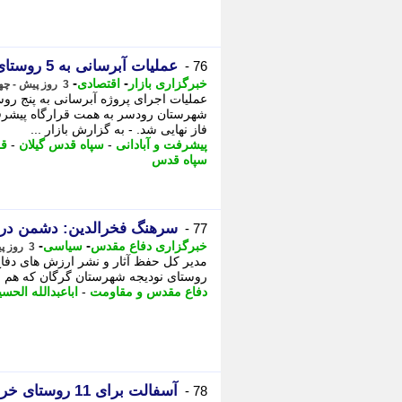
عملیات آبرسانی به 5 روستای اشکورات رودسر وارد مرحله نهایی شد
76 -
-
-
خبرگزاری بازار
اقتصادی
3 روز پیش - چهارشنبه 14 مرداد 1405، 11:32
عملیات اجرای پروژه آبرسانی به پنج ر
شهرستان رودسر به همت قرارگاه پیشرفت
فاز نهایی شد. - به گزارش بازار ...
پیشرفت و آبادانی
-
سپاه قدس گیلان
-
قر
سپاه قدس
سرهنگ فخرالدین: دشمن در 
77 -
-
-
خبرگزاری دفاع مقدس
سیاسی
3 روز پیش - چهارشنبه 14 مرداد 1405، 11:25
روستای نودیجه شهرستان گرگان که هم زم
دفاع مقدس و مقاومت
-
اباعبدالله الحس
آسفالت برای 11 روستای خراسان جنوبی؛ 473 خانوار از راه بهسازی شده بهره مند شدند
78 -