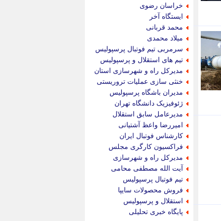
جام جم
خراسان رضوی
جدید پرس
ایستگاه آخر
جماران
محمد قربانی
جوان ایرانی
میلاد محمدی
جهان مانا
سرمربی تیم فوتبال پرسپولیس
جهان نگر
تیم های استقلال و پرسپولیس
جهان نیوز
مدیرکل راه و شهرسازی استان
چطور
خنثی سازی عملیات تروریستی
چمپیونات
مدیران باشگاه پرسپولیس
چمدون
ژئوفیزیک دانشگاه تهران
چه خبر
مدیرعامل سابق استقلال
حادثه 24
امیررضا واعظ آشتیانی
حرف تو
کارشناس فوتبال ایران
حوادث پلاس
فراکسیون کارگری مجلس
حوزه نیوز
مدیرکل راه و شهرسازی
خبر آنلاین
آیت الله مصطفی محامی
خبر جنوب
تیم فوتبال پرسپولیس
خبر سیاسی
فروش محصولات سایپا
خبر گردون
استقلال و پرسپولیس
خبر ورزشی
پایگاه خبری تحلیلی
خبرجو