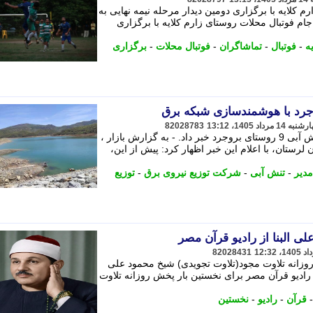
 کلایه با برگزاری دومین دیدار مرحله نیمه نهایی به
م فوتبال محلات روستای زارم کلایه با برگزاری
ه
-
فوتبال
-
تماشاگران
-
فوتبال محلات
-
برگزاری
82028783
مدیرعامل توزیع برق لرستان، از پایان تنش آبی 9 روستای بروجرد خبر داد. - به گزارش بازار ،
رستان، با اعلام این خبر اظهار کرد: پیش از این،
مدیر
-
تنش آبی
-
شرکت توزیع نیروی برق
-
توزیع
 البنا از رادیو قرآن مصر
82028431
وزانه تلاوت مجود(تلاوت تجویدی) شیخ محمود علی
- رادیو قرآن مصر برای نخستین بار پخش روزانه تلاوت
قرآن
-
رادیو
-
نخستین