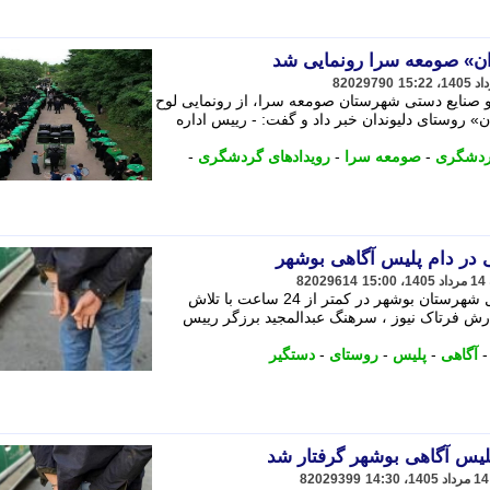
ان» صومعه سرا رونمایی شد
82029790
 صنایع دستی شهرستان صومعه سرا، از رونمایی لوح
 روستای دلیوندان خبر داد و گفت: - رییس اداره
دشگری
-
صومعه سرا
-
رویدادهای گردشگری
-
 در دام پلیس آگاهی بوشهر
82029614
عامل قتل یک جوان در روستای آب طویل شهرستان بوشهر در کمتر از 24 ساعت با تلاش
رش فرتاک نیوز ، سرهنگ عبدالمجید برزگر رییس
آگاهی
-
پلیس
-
روستای
-
دستگیر
لیس آگاهی بوشهر گرفتار شد
82029399