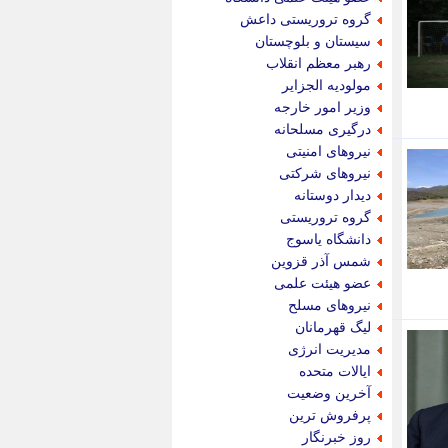
پویه آنلاین
گروه تروریستی داعش
پیام نفت
سیستان و بلوچستان
تابناک
رهبر معظم انقلاب
تازه نیوز
مولودیه الجزایر
تبیان
وزیر امور خارجه
تجارت نیوز
درگیری مسلحانه
تحریریه
نیروهای امنیتی
ترابر نیوز
نیروهای شرکتی
ترفندباز
دیدار دوستانه
تریبون اقتصاد
گروه تروریستی
تسنیم نیوز
دانشگاه یاسوج
تک ناک
شمس آذر قزوین
تکراتو
عضو هیئت علمی
توریسم آنلاین
نیروهای مسلح
تولید نیوز
لیگ قهرمانان
تیتر فوری
مدیریت انرژی
تیکنا
ایالات متحده
جاب ویژن
آخرین وضعیت
جار نیوز
پرفروش ترین
جالبتر
روز خبرنگار