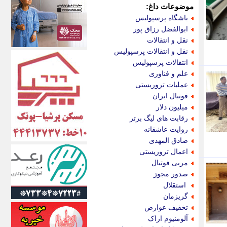
اکونیوز
موضوعات داغ:
الف
باشگاه پرسپولیس
انتشار آنلاین
ابوالفضل رزاق پور
اندیشه قرن
نقل و انتقالات
اندیشه معاصر
نقل و انتقالات پرسپولیس
اندیشه ها
انتقالات پرسپولیس
انرژی پرس
علم و فناوری
ای استخدام
عملیات تروریستی
ایتنا
فوتبال ایران
ایراف
میلیون دلار
ایران آرت
رقابت های لیگ برتر
ایران آنلاین
روایت عاشقانه
ایران زندگی
صادق المهدی
ایران فوری
اعمال تروریستی
ایرانی روز
مربی فوتبال
ایرانیتال
صدور مجوز
ایرنا
استقلال
ایسکانیوز
گریزمان
ایسنا
تخفیف عوارض
ایکنا
آلومنیوم اراک
ایلنا