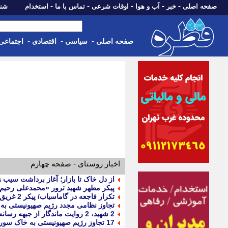
-
-
-
-
-
صفحه اصلی
خبر
آب و هوا
اوقات شرعی
تماس با ما
استخدام
شنبه، 17 مرداد 405
-
-
-
صفحه اصلی
سیاسی
اقتصادی
اجتماعی
اخبار روستای - صفحه چهارم
از دل خاک تا بازار؛ آغاز برداشت سیب ز
پیکر مطهر شهید ترور «محمدعلی رحیم ز
تکرار فاجعه در گاماسیاب/ پیکر 2 غریق از آب خارج شد
تجاوز نظامی مجدد رژیم صهیونیستی به
2 شهید، 2 روایت ماندگار از جبهه رسانه و ایثار در شهرستان نهاوند
17 تجاوز رژیم صهیونیستی به خاک سوریه، فقط در 48 ساعت گذشته!