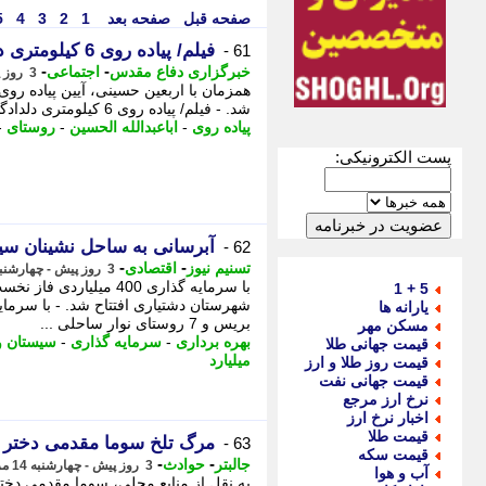
صفحه قبل
صفحه بعد
1
2
3
4
5
فیلم/ پیاده روی 6 کیلومتری دلدادگان حسینی روستای سنگده
61 -
-
-
خبرگزاری دفاع مقدس
اجتماعی
3 روز پیش - چهارشنبه 14 مرداد 1405، 19:20
همزمان با اربعین حسینی، آیین پیاده رو
شد. - فیلم/ پیاده روی 6 کیلومتری دلدادگان حسینی روستای سنگده همزمان با اربعین حسینی،
پیاده روی
-
اباعبدالله الحسین
-
روستای
-
پست الکترونیکی:
آبرسانی به ساحل نشینان سی
62 -
-
-
تسنیم نیوز
اقتصادی
3 روز پیش - چهارشنبه 14 مرداد 1405، 18:50
5 + 1
یارانه ها
بریس و 7 روستای نوار ساحلی ...
مسکن مهر
بهره برداری
-
سرمایه گذاری
-
سیستان و
قیمت جهانی طلا
میلیارد
قیمت روز طلا و ارز
قیمت جهانی نفت
نرخ ارز مرجع
اخبار نرخ ارز
قیمت طلا
مرگ تلخ سوما مقدمی دختر 18 ساله پیرانشهری در آتش سوزی عمدی
63 -
قیمت سکه
-
-
جالبتر
حوادث
3 روز پیش - چهارشنبه 14 مرداد 1405، 18:27
آب و هوا