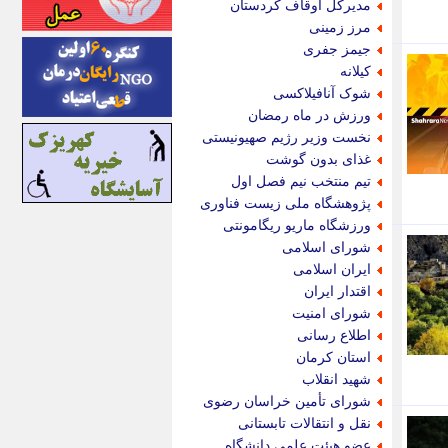
مدیرکل اوقاف کردستان
اینتیتر
مرز زمینی
ایونا نیوز
جیمز جفری
بازتاب آنلاین
کیلانه
باشگاه خبرنگاران
شوک آنافیلاکسی
باغستان نیوز
ورزش در ماه رمضان
بامبوک
نخست وزیر رژیم صهیونیستی
ببین و بخون
غذای بدون گوشت
بدینسان
تیم منتخب نیم فصل اول
بنکر
پژوهشگاه ملی زیست فناوری
بیت ران
ورزشگاه ماریو ریگامونتی
پارس فوتبال
شورای اسلامی
پارسینه
ایران اسلامی
پارسینه پلاس
اقتدار ایران
پاز آنلاین
شورای امنیت
پاس گل
اطلاع رسانی
پانا
استان کرمان
پرتو نیوز
شهید انقلاب
پرسون
شورای تأمین خراسان رضوی
پنجره نیوز
نقل و انتقالات تابستانی
پویامگ
عضو هیئت علمی دانشگاه