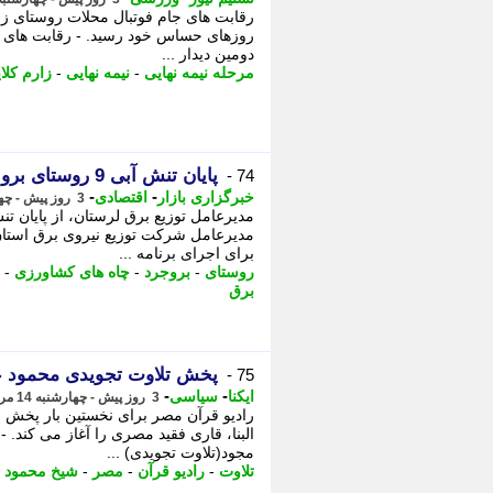
رقابت های جام فوتبال محلات روستای زارم
روزهای حساس خود رسید. - رقابت های جا
دومین دیدار ...
مرحله نیمه نهایی
-
نیمه نهایی
-
زارم کلای
پایان تنش آبی 9 روستای بروجرد با هوشمندسازی شبکه برق
74 -
-
-
خبرگزاری بازار
اقتصادی
3 روز پیش - چهارشنبه 14 مرداد 1405، 13:12
مدیرعامل شرکت توزیع نیروی برق استان ل
برای اجرای برنامه ...
روستای
-
بروجرد
-
چاه های کشاورزی
-
برق
پخش تلاوت تجویدی محمود علی
75 -
-
-
ایکنا
سیاسی
3 روز پیش - چهارشنبه 14 مرداد 1405، 12:32
رادیو قرآن مصر برای نخستین بار پخش ر
البنا، قاری فقید مصری را آغاز می کند. 
مجود(تلاوت تجویدی) ...
تلاوت
-
رادیو قرآن
-
مصر
-
شیخ محمود
-