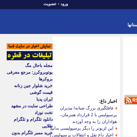
-
ورود
عضویت
تانها
مجله باحال مگ
یوتوبروکرز: مرجع معرفی
بروکرها
خرید شلوار جین زنانه
قیمت گوشی
ایران پدیا
اخبار داغ:
طراحی سایت در مشهد
غافلگیری بزرگ شبانه/ مدیران
تخت نوزاد
پرسپولیس با 2 قرارداد همزمان،
دانلود تلگرام و تلگرام
هواداران را به وجد آوردند
طلایی
این لژیونر را دیگر پرسپولیسی بدانید
خرید ممبر تلگرام بدون
اخبار داغ نقل و انتقالات پرسپولیس |