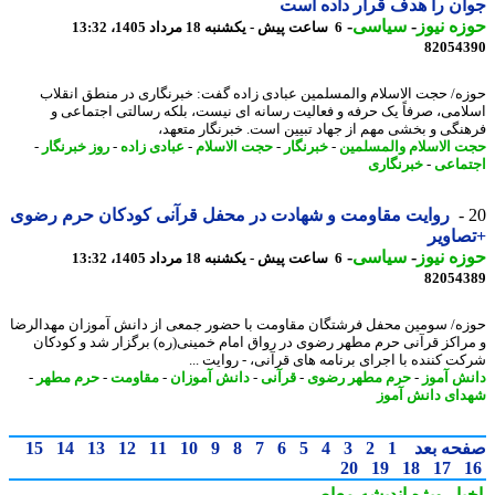
ن را هدف قرار داده است
ه نیوز
-
سیاسی
-
6 ساعت پیش - یکشنبه 18 مرداد 1405، 13:32
82054
ه/ حجت الاسلام والمسلمین عبادی زاده گفت: خبرنگاری در منطق انقلاب
امی، صرفاً یک حرفه و فعالیت رسانه ای نیست، بلکه رسالتی اجتماعی و
نگی و بخشی مهم از جهاد تبیین است. خبرنگار متعهد،
 الاسلام والمسلمین
-
خبرنگار
-
حجت الاسلام
-
عبادی زاده
-
روز خبرنگار
-
ماعی
-
خبرنگاری
روایت مقاومت و شهادت در محفل قرآنی کودکان حرم رضوی
اویر
ه نیوز
-
سیاسی
-
6 ساعت پیش - یکشنبه 18 مرداد 1405، 13:32
82054
ه/ سومین محفل فرشتگان مقاومت با حضور جمعی از دانش آموزان مهدالرضا
راکز قرآنی حرم مطهر رضوی در رواق امام خمینی(ره) برگزار شد و کودکان
ت کننده با اجرای برنامه های قرآنی، - روایت ...
ش آموز
-
حرم مطهر رضوی
-
قرآنی
-
دانش آموزان
-
مقاومت
-
حرم مطهر
-
ای دانش آموز
حه بعد
1
2
3
4
5
6
7
8
9
10
11
12
13
14
15
20
19
18
17
بار ویژه
اندیشه معاصر