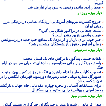
ریم!
عمارزاده: ماندن رفیعی به سود پیام نیازمند شد
بار ویژه
روز نو
روج گسترده نیروهای آمریکایی از پایگاه نظامی در نزدیکی مرز
ینی ایران
ثلث جنجالی در تراکتور شکل می گیرد؟
یمت واقعی بنزین چقدر است؟
بر خوب برای تارتار و قرمزها/ یک مدافع چپ جدید در پرسپولیس
مان افزایش حقوق بازنشستگان مشخص شد؟
بار ویژه
سرنویس
لفات حیثیتی پنتاگون با ترکش های یک ایمیل عجیب
اسخ خبرنگار پارلمانی صداوسیما به ادعای تعطیلی مجلس در ایام
گ
صویب کلیات طرح اقدام راهبردی تنگه هرمز در کمیسیون امنیت
وپرگل ستاره یونانی جدید زنبورها/ دورتموند قهرمان انگلیس را در
دن شکست داد
رای مسابقات آسیایی و پنجره چهارم مقدماتی جام جهانی: بازگشت
مد امینی و بهنام یخچالی به تیم ملی بسکتبال
بار ویژه
تسنیم نیوز
یدار فرماندار رشت با مدیر و خبرنگاران خبرگزاری تسنیم گیلان