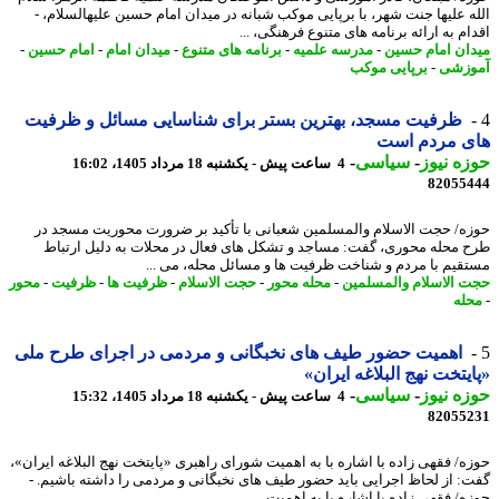
ه علیها جنت شهر، با برپایی موکب شبانه در میدان امام حسین علیهالسلام، -
م به ارائه برنامه های متنوع فرهنگی، ...
ان امام حسین
-
مدرسه علمیه
-
برنامه های متنوع
-
میدان امام
-
امام حسین
-
زشی
-
برپایی موکب
ظرفیت مسجد، بهترین بستر برای شناسایی مسائل و ظرفیت
ی مردم است
ه نیوز
-
سیاسی
-
4 ساعت پیش - یکشنبه 18 مرداد 1405، 16:02
82055
ه/ حجت الاسلام والمسلمین شعبانی با تأکید بر ضرورت محوریت مسجد در
 محله محوری، گفت: مساجد و تشکل های فعال در محلات به دلیل ارتباط
قیم با مردم و شناخت ظرفیت ها و مسائل محله، می ...
 الاسلام والمسلمین
-
محله محور
-
حجت الاسلام
-
ظرفیت ها
-
ظرفیت
-
محور
له
اهمیت حضور طیف های نخبگانی و مردمی در اجرای طرح ملی
یتخت نهج البلاغه ایران»
ه نیوز
-
سیاسی
-
4 ساعت پیش - یکشنبه 18 مرداد 1405، 15:32
82055
ه/ فقهی زاده با اشاره با به اهمیت شورای راهبری «پایتخت نهج البلاغه ایران»،
: از لحاظ اجرایی باید حضور طیف های نخبگانی و مردمی را داشته باشیم. -
/ فقهی زاده با اشاره با به اهمیت ...