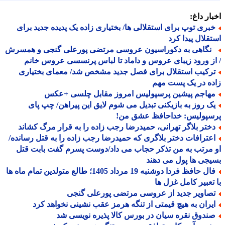
ار داغ:
بری توپ برای استقلالی ها/ بختیاری زاده یک پدیده جدید برای
قلال پیدا کرد
گاهی به دکوراسیون عروسی مرتضی پورعلی گنجی و همسرش
ز ورود زیبای عروس و داماد تا لباس پرنسسی عروس خانم
رکیب استقلال برای فصل جدید مشخص شد/ معمای بختیاری
ه در یک پست مهم
هاجم پیشین پرسپولیس امروز مقابل چلسی +عکس
ک روز به بازیکنی تبدیل می شوم لایق این پیراهن/ چپ پای
سپولیس: خداحافظ عشق من!
ختر بلاگر تهرانی، حمیدرضا رجب زاده را به قرار مرگ کشاند
عترافات دختر بلاگری که حمیدرضا رجب زاده را به قتل رسانده/
مرتب به من تذکر حجاب می داد/دوست پسرم گفت بابت قتل
جی ها پول می دهند
فال حافظ فردا دوشنبه 19 مرداد 1405؛ طالع متولدین تمام ماه ها
تعبیر کامل غزل ها
صاویر جدید از عروسی مرتضی پورعلی گنجی
یران به هیچ قیمتی از تنگه هرمز عقب نشینی نخواهد کرد
ندوق نقره سیان در بورس کالا پذیره نویسی شد