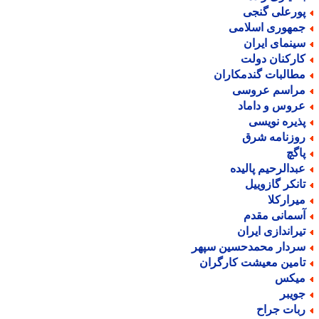
ورعلی گنجی
مهوری اسلامی
ینمای ایران
ارکنان دولت
طالبات گندمکاران
راسم عروسی
روس و داماد
ذیره نویسی
وزنامه شرق
اگچ
بدالرحیم پالیده
انکر گازوییل
یرارکلا
سمانی مقدم
یراندازی ایران
ردار محمدحسین سپهر
امین معیشت کارگران
یکس
ویبر
بات جراح