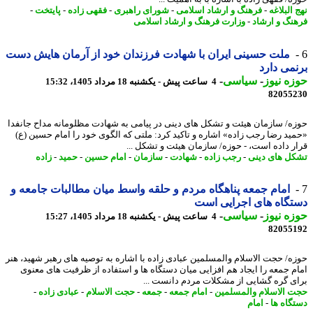
البلاغه
-
فرهنگ و ارشاد اسلامی
-
شورای راهبری
-
فقهی زاده
-
پایتخت
-
نگ و ارشاد
-
وزارت فرهنگ و ارشاد اسلامی
ملت حسینی ایران با شهادت فرزندان خود از آرمان هایش دست
می دارد
ه نیوز
-
سیاسی
-
4 ساعت پیش - یکشنبه 18 مرداد 1405، 15:32
82055
ه/ سازمان هیئت و تشکل های دینی در پیامی به شهادت مظلومانه مداح جانفدا
ید رضا رجب زاده» اشاره و تاکید کرد: ملتی که الگوی خود را امام حسین (ع)
ر داده است، - حوزه/ سازمان هیئت و تشکل ...
ل های دینی
-
رجب زاده
-
شهادت
-
سازمان
-
امام حسین
-
حمید
-
زاده
امام جمعه پناهگاه مردم و حلقه واسط میان مطالبات جامعه و
گاه های اجرایی است
ه نیوز
-
سیاسی
-
4 ساعت پیش - یکشنبه 18 مرداد 1405، 15:27
82055
ه/ حجت الاسلام والمسلمین عبادی زاده با اشاره به توصیه های رهبر شهید، هنر
م جمعه را ایجاد هم افزایی میان دستگاه ها و استفاده از ظرفیت های معنوی
ی گره گشایی از مشکلات مردم دانست ...
 الاسلام والمسلمین
-
امام جمعه
-
جمعه
-
حجت الاسلام
-
عبادی زاده
-
گاه ها
-
امام