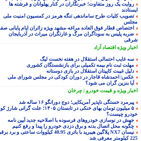
وایت یک روز متفاوت؛ خبرنگاران در کنار پهلوانان و فرشته ها
تادند
صویب کلیات طرح ساماندهی تنگه هرمز در کمسیون امنیت ملی
لس
ختصاص قطار فوق العاده مراغه-مشهد ویژه زائران ایام پایانی صفر
ربه پلیس به سوداگران مرگ و غارتگران میراث در آذربایجان
قی
بار ویژه
اقتصاد آزاد
ه غایب احتمالی استقلال در هفته نخست لیگ
هلت ثبت نام بیمه تکمیلی برای بازنشستگان کشوری
لیل غیبت کاپیتان استقلال در بازی دوستانه
کس| احمدشاه قاجار در دوران کودکی در مجلس شورای ملی
یا بنزین گران می شود؟
بار ویژه
و قیمت خودرو | چرخان
یرمرد خستگی ناپذیر آمریکایی؛ دوج دورانگو ۱۶ ساله شد
۵ میلیون تومان بهای خنکی در تابستان ۱۴۰۵؛ علت گرانی شارژ کولر
درو چیست؟
هش در نوسازی خودروهای فرسوده با اصلاحیه جدید آیین نامه
گونه محل اتصال بدنه و برق دزدی خودرو را پیدا و رفع کنیم
نیسان NX7 پلاگین هیبرید با باتری 40.95 کیلووات ساعتی و برد برقی
 معرفی شد