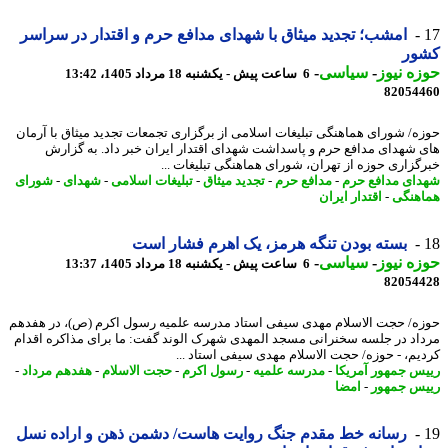
امشب؛ تجدید میثاق با شهدای مدافع حرم و اقتدار در سراسر
ور
ه نیوز
-
سیاسی
-
6 ساعت پیش - یکشنبه 18 مرداد 1405، 13:42
82054
ه/ شورای هماهنگی تبلیغات اسلامی از برگزاری تجمعات تجدید میثاق با آرمان
 شهدای مدافع حرم و پاسداشت شهدای اقتدار ایران خبر داد. به گزارش
گزاری حوزه از تهران، شورای هماهنگی تبلیغات ...
ای مدافع حرم
-
مدافع حرم
-
تجدید میثاق
-
تبلیغات اسلامی
-
شهدای
-
شورای
هنگی
-
اقتدار ایران
بسته بودن تنگه هرمز، یک اهرم فشار است
ه نیوز
-
سیاسی
-
6 ساعت پیش - یکشنبه 18 مرداد 1405، 13:37
82054
ه/ حجت الاسلام مهدی سیفی استاد مدرسه علمیه رسول اکرم (ص)، در هفدهم
اد در جلسه سخنرانی مسجد المهدی شهرک الوند گفت: ما برای مذاکره اقدام
یم، - حوزه/ حجت الاسلام مهدی سیفی استاد ...
س جمهور آمریکا
-
مدرسه علمیه
-
رسول اکرم
-
حجت الاسلام
-
هفدهم مرداد
-
س جمهور
-
امضا
رسانه خط مقدم جنگ روایت هاست/ دشمن ذهن و اراده نسل