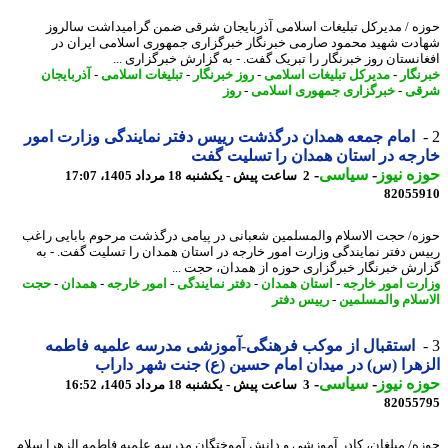
ه / مدیرکل تبلیغات اسلامی آذربایجان شرقی ضمن گرامیداشت سالروز
دت شهید محمود صارمی خبرنگار خبرگزاری جمهوری اسلامی ایران در
انستان روز خبرنگار را تبریک گفت. - به گزارش خبرگزاری ...
نگار
-
مدیرکل تبلیغات اسلامی
-
روز خبرنگار
-
تبلیغات اسلامی
-
آذربایجان
قی
-
خبرگزاری جمهوری اسلامی
-
روز
امام جمعه همدان درگذشت رییس دفتر نمایندگی وزارت امور
جه در استان همدان را تسلیت گفت
ه نیوز
-
سیاسی
-
2 ساعت پیش - یکشنبه 18 مرداد 1405، 17:07
82055
ه/ حجت الاسلام والمسلمین شعبانی در پیامی درگذشت مرحوم بابایی راغب
س دفتر نمایندگی وزارت امور خارجه در استان همدان را تسلیت گفت. - به
رش خبرنگار خبرگزاری حوزه از همدان، حجت ...
رت امور خارجه
-
استان همدان
-
دفتر نمایندگی
-
امور خارجه
-
همدان
-
حجت
سلام والمسلمین
-
رییس دفتر
استقبال از موکب فرهنگی-آموزشی مدرسه علمیه فاطمه
هرا (س) در میدان امام حسین (ع) جنت شهر داراب
ه نیوز
-
سیاسی
-
3 ساعت پیش - یکشنبه 18 مرداد 1405، 16:52
82055
ه/ مبلغان، کادر آموزشی و دانش آموختگان مدرسه علمیه فاطمه الزهرا سلام