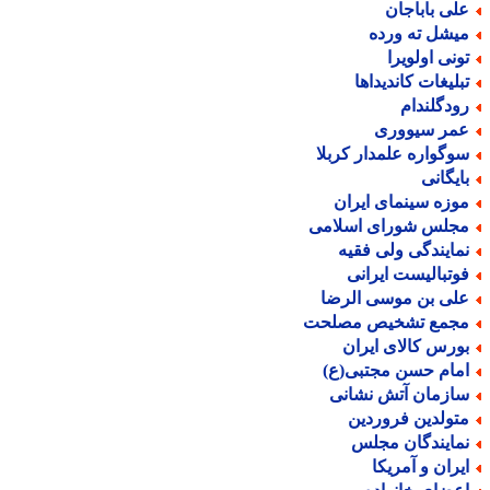
لی باباجان
یشل ته ورده
ونی اولویرا
بلیغات کاندیداها
ودگلندام
مر سیووری
وگواره علمدار کربلا
ایگانی
وزه سینمای ایران
جلس شورای اسلامی
مایندگی ولی فقیه
وتبالیست ایرانی
لی بن موسی الرضا
جمع تشخیص مصلحت
ورس کالای ایران
مام حسن مجتبی(ع)
ازمان آتش نشانی
تولدین فروردین
مایندگان مجلس
یران و آمریکا