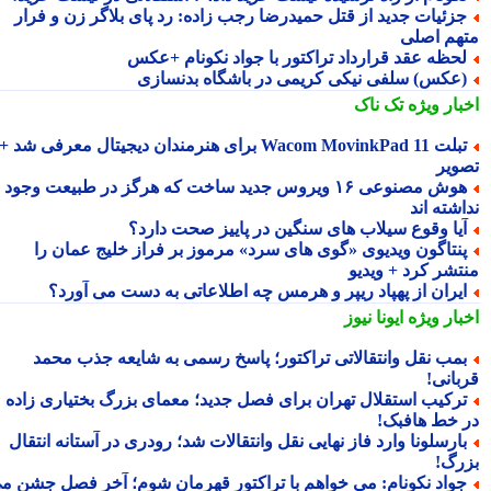
زئیات جدید از قتل حمیدرضا رجب زاده: رد پای بلاگر زن و فرار
هم اصلی
حظه عقد قرارداد تراکتور با جواد نکونام +عکس
عکس) سلفی نیکی کریمی در باشگاه بدنسازی
بار ویژه
تک ناک
تبلت Wacom MovinkPad 11 برای هنرمندان دیجیتال معرفی شد +
ویر
هوش مصنوعی ۱۶ ویروس جدید ساخت که هرگز در طبیعت وجود
شته اند
یا وقوع سیلاب های سنگین در پاییز صحت دارد؟
نتاگون ویدیوی «گوی های سرد» مرموز بر فراز خلیج عمان را
تشر کرد + ویدیو
یران از پهپاد ریپر و هرمس چه اطلاعاتی به دست می آورد؟
بار ویژه
ایونا نیوز
مب نقل وانتقالاتی تراکتور؛ پاسخ رسمی به شایعه جذب محمد
بانی!
رکیب استقلال تهران برای فصل جدید؛ معمای بزرگ بختیاری زاده
 خط هافبک!
ارسلونا وارد فاز نهایی نقل وانتقالات شد؛ رودری در آستانه انتقال
رگ!
واد نکونام: می خواهم با تراکتور قهرمان شوم؛ آخر فصل جشن می