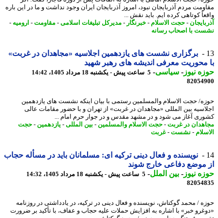
ومت مردم آذربایجان نبود، امروز آذربایجان ایران وجود نداشت و ما در این باره
اً کوتاهی کرده ایم. باید نقش ...
بایجان
-
حجت الاسلام
-
خبرنگار
-
مدیرکل تبلیغات اسلامی
-
مقاومت
-
ارومیه
-
ت با اصحاب رسانه
برگزاری نشست های یازدهمین اجلاسیه «مجاهدان در غربت»
محوریت معرفی اندیشه های رهبر شهید
ه نیوز
-
سیاسی
-
5 ساعت پیش - یکشنبه 18 مرداد 1405، 14:42
82054
ه/ حجت الاسلام والمسلمین رستمی با بیان اینکه نشست های یازدهمین
اسیه بین المللی «مجاهدان در غربت» از تهران و با حضور مقامات عالی
ری آغاز می شود و در مشهد مقدس و در جوار حرم امام ...
هدان در غربت
-
حجت الاسلام والمسلمین
-
بین المللی
-
یازدهمین
-
حجت
سلام
-
نشست
-
غربت
نویسنده و فعال دینی ترکیه ای: مسلمانان باید در مسأله حجاب
موضع دفاعی خارج شوند
ه نیوز
-
بین الملل
-
5 ساعت پیش - یکشنبه 18 مرداد 1405، 14:32
82054
ه / محمد گوکتاش، نویسنده و فعال دینی در ترکیه، در یادداشتی در روزنامه
غرو خبر» با اشاره به افزایش حملات علیه حجاب و عفاف، با تأکید بر ضرورت