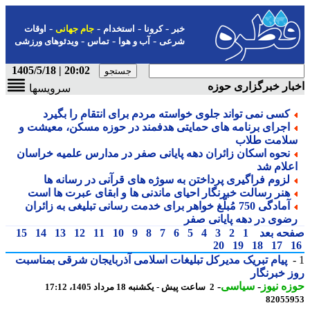
-
-
-
-
خبر
کرونا
استخدام
جام جهانی
اوقات
-
-
-
شرعی
آب و هوا
تماس
ویدئوهای ورزشی
20:02 | 1405/5/18
ار خبرگزاری حوزه
سرویسها
کسی نمی تواند جلوی خواسته مردم برای انتقام را بگیرد
اجرای برنامه های حمایتی هدفمند در حوزه مسکن، معیشت و
لامت طلاب
نحوه اسکان زائران دهه پایانی صفر در مدارس علمیه خراسان
علام شد
لزوم فراگیری پرداختن به سوژه های قرآنی در رسانه ها
هنر رسالت خبرنگار احیای ماندنی ها و ابقای عبرت ها است
آمادگی 750 مُبلّغ خواهر برای خدمت رسانی تبلیغی به زائران
ضوی در دهه پایانی صفر
حه بعد
1
2
3
4
5
6
7
8
9
10
11
12
13
14
15
20
19
18
17
پیام تبریک مدیرکل تبلیغات اسلامی آذربایجان شرقی بمناسبت
 خبرنگار
ه نیوز
-
سیاسی
-
2 ساعت پیش - یکشنبه 18 مرداد 1405، 17:12
82055