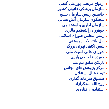
زدواج مرتضی پورعلی گنجی
ازمان پزشکی قانونی کشور
انشین رییس سازمان بسیج
خنگوی سازمان آتش نشانی
ازمان اداری و استخدامی
وهور دارالتعظیم مالزی
ییس مجلس شورای اسلامی
قل وانتقالات زمستانی
لیس آگاهی تهران بزرگ
ورای عالی امنیت ملی
میدرضا حاجی بابایی
ازیکن سابق تیم ملی
رکز پژوهش های مجلس
یم فوتبال استقلال
ندوق سرمایه گذاری
وح الله متفکرآزاد
ستفاده از فناوری