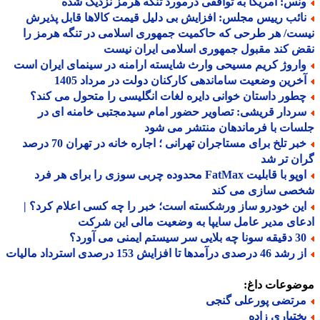
نس: آمریکا به توافقی درمورد تنگه هرمز نزدیک شده
ائب رییس مجلس: افزایش بی دلیل قیمت کالاها قابل پذیرش
ت/ هر طرحی که حاکمیت جمهوری اسلامی در تنگه هرمز را
 کند مقبول جمهوری اسلامی ایران نیست
اروژ کریم مسیحی وارث شایسته ارامنه در سینمای ایران است
خرین وضعیت ساماندهی کارکنان دولت در مرداد 1405
طور داستان خوانی دایره لغات انگلیسی را متحول می کند؟
ردار قریشی: تصاویر حضور امام سیدمجتبی خامنه ای در
ات با فرماندهان منتشر می شود
خبر تلخ برای مستاجران تهرانی ؛ اجاره خانه در تهران 70 درصد
ن تر شد
اوپو با قابلیت FatMax محدوده چربی سوزی را برای هر فرد
صی سازی می کند
ین خودرو ساز ورشکسته است؛ خبر را چه کسی اعلام کرد؟ |
ای مدیر عامل سایپا به وضعیت مالی این شرکت
ه بلایی سر سیستم ایمنی می آورد؟
 46 درصدی درآمدها تا افزایش 153 درصدی استرداد مالیات
ضوعات داغ:
رتضی پورعلی گنجی
ختیاری زاده