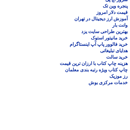
ره وین تک
ت دلار امروز
زش ارز دیجیتال در تهران
ت بار
رین طراحی سایت یزد
د مانیتور استوک
د فالوور پاپ آپ اینستاگرام
یای تبلیغاتی
ید سالت
نه چاپ کتاب با ارزان ترین قیمت
 کتاب ویژه رتبه بندی معلمان
موزیک
مات مرکزی بوش