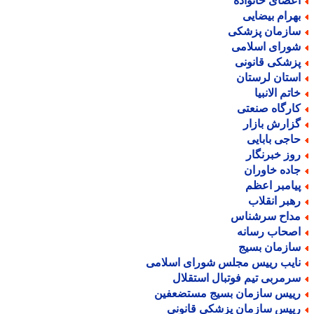
عضای خانواده
هرام بیضایی
ازمان پزشکی
ورای اسلامی
زشکی قانونی
ستان لرستان
اتم الانبیا
ارگاه صنعتی
زارش بازار
اجی بابایی
وز خبرنگار
اده خاوران
یامبر اعظم
هبر انقلاب
داح سرشناس
صحاب رسانه
ازمان بسیج
ایب رییس مجلس شورای اسلامی
رمربی تیم فوتبال استقلال
ییس سازمان بسیج مستضعفین
ییس سازمان پزشکی قانونی