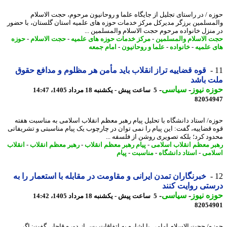
ه / در راستای تجلیل از جایگاه علما و روحانیون مرحوم، حجت الاسلام
مسلمین برزگر مدیرکل مرکز خدمات حوزه های علمیه استان گلستان، با حضور
منزل خانواده مرحوم حجت الاسلام والمسلمین ...
 الاسلام والمسلمین
-
مرکز خدمات حوزه های علمیه
-
حجت الاسلام
-
حوزه
 علمیه
-
خانواده
-
علما و روحانیون
-
امام جمعه
قوه قضاییه تراز انقلاب باید مأمن هر مظلوم و مدافع حقوق
ت باشد
ه نیوز
-
سیاسی
-
5 ساعت پیش - یکشنبه 18 مرداد 1405، 14:47
82054
ه/ استاد دانشگاه با تحلیل پیام رهبر معظم انقلاب اسلامی به مناسبت هفته
 قضاییه، گفت: این پیام را نمی توان در چارچوب یک پیام مناسبتی و تشریفاتی
ود کرد؛ بلکه تصویری روشن از فلسفه ...
ر معظم انقلاب اسلامی
-
پیام رهبر معظم انقلاب
-
رهبر معظم انقلاب
-
انقلاب
امی
-
استاد دانشگاه
-
مناسبت
-
پیام
خبرنگاران تمدن ایرانی و مقاومت در مقابله با استعمار را به
تی روایت کنند
ه نیوز
-
سیاسی
-
5 ساعت پیش - یکشنبه 18 مرداد 1405، 14:42
82054
ه/ حجت الاسلام امامی با اشاره به اتفاقات پس از دوره قاجار، گفت: اگر