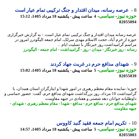
عرصه رسانه، میدان اقتدار و جنگ ترکیبی تمام عیار است
ه نیوز
-
سیاسی
-
4 ساعت پیش - یکشنبه 18 مرداد 1405، 15:12
82055
ه رسانه میدان اقتدار و جنگ ترکیبی تمام عیار است. - به گزارش خبرگزاری
ه از خرم آباد، حجت الاسلام مهدی سرلک، امام جمعه الیگودرز امروز در
سم گرامیداشت روز خبرنگار با تسلیت ایام ...
نه
-
روز خبرنگار
-
میدان
-
روز
-
گرامیداشت
-
امام جمعه
-
الیگودرز
شهدای مدافع حرم در غربت جهاد کردند
ه نیوز
-
سیاسی
-
5 ساعت پیش - یکشنبه 18 مرداد 1405، 15:02
82055
ه/ نماینده مقام معظم رهبری در امور شهدا و ایثارگران استان همدان، با
گرامیداشت 18 مرداد، روز بزرگداشت شهدای مدافع حرم، گفت: حضور حماسی و
طلبانه جوانان دهه شصتی و هفتادی در جبهه مقاومت،
ای مدافع حرم
-
مدافع حرم
-
مدافع
-
شهدا
-
مقام معظم رهبری
-
شهدای
-
ه مقاومت
تکریم امام جمعه فقید گنبد کاووس
ه نیوز
-
سیاسی
-
5 ساعت پیش - یکشنبه 18 مرداد 1405، 14:57
82055