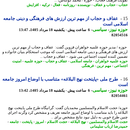
یت فرهنگ حجاب، - حوزه / محمد گوکتاش، ...
اب
-
حجاب و عفاف
-
نویسنده
-
روزنامه
-
فعال
-
ترکیه
-
افزایش
عفاف و حجاب از مهم ترین ارزش های فرهنگی و دینی جامعه
لامی است
ه نیوز
-
سیاسی
-
6 ساعت پیش - یکشنبه 18 مرداد 1405، 13:47
82054
ه / مدیر حوزه علمیه خواهران قزوین گفت: عفاف و حجاب از مهم ترین
ش های فرهنگی و دینی جامعه اسلامی است که موجب استحکام بنیان خانواده و
ین کننده امنیت اجتماعی می شود. - عفاف و حجاب ...
ه علمیه خواهران
-
جامعه اسلامی
-
عفاف و حجاب
-
حوزه علمیه
-
امنیت
ماعی
-
مهم ترین
-
فرهنگی
طرح ملی «پایتخت نهج البلاغه» متناسب با اوضاع امروز جامعه
ت
ه نیوز
-
سیاسی
-
6 ساعت پیش - یکشنبه 18 مرداد 1405، 13:42
82054
ه/ حجت الاسلام والمسلمین محمدیان گفت: گرانیگاه طرح ملی پایتخت نهج
لاغه را باید متناسب با اوضاع امروز جامعه تعریف و مشخص کرد وگرنه اجرای
ن طرح خوبی به دلیل نبود نتایج مشخص برای ...
 الاسلام والمسلمین
-
نهج البلاغه
-
حجت الاسلام
-
امروز
-
پایتخت
-
جامعه
-
درضا ارباب سلیمانی