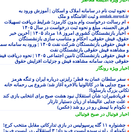
حوه ثبت نام در سامانه املاک و اسکان | آموزش ورود به
amlak.mr و ثبت اقامتگاه و ملک
م رسالت درخواست وام بدون کارمزد؛ شرایط دریافت تسهیلات
ض الحسنه، مبلغ و نحوه ثبت درخواست در سال ۱۴۰۵
اخبار بازنشستگان کشوری امروز ۱۸ مرداد ۱۴۰۵ | آخرین خبر
وق، فیش حقوقی، احکام و متناسب سازی بازنشستگان
فیش حقوقی بازنشستگان شرکت نفت ۱۴۰۵ | ورود به سامانه سما
مشاهده فیش حقوقی بازنشستگان نفت
فیش حقوقی بازنشستگان تامین اجتماعی ۱۴۰۵ | نحوه دریافت فیش
وقی جدید، سامانه مشاهده فیش و جزئیات افزایش حقوق
بار ویژه
رونگار
فر سلطان عمان به قطر؛ رایزنی درباره ایران و تنگه هرمز
وج جدایی ها در کاتالونیا بالاخره آغاز شد/ شروع بی رحمانه خانه
انی بزرگ بارسلونا!
ریادشیران: شأن استقلال نبود هشت صبح برای انتخابی بازی کند
لت جدایی عالیشاه از زبان دستیار تارتار
کونام با تیمش رو در رو شد (عکس)
بار فوتبال در صبح فوتبالی
نواره ۱۱ گله پرسپولیس در بازی تدارکاتی مقابل منتخب کرج!
کونام از راه نرسیده لیست خرید داد؛ ۳ استقلالی در لیست خرید!