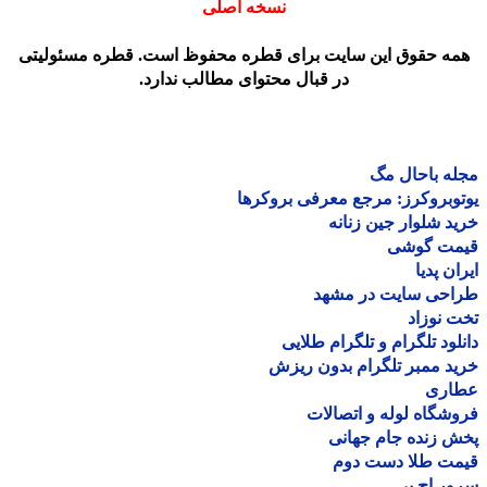
نسخه اصلی
مه حقوق این سایت برای قطره محفوظ است. قطره مسئولیتی
در قبال محتوای مطالب ندارد.
ه باحال مگ
وبروکرز: مرجع معرفی بروکرها
د شلوار جین زنانه
مت گوشی
ان پدیا
احی سایت در مشهد
 نوزاد
لود تلگرام و تلگرام طلایی
د ممبر تلگرام بدون ریزش
اری
شگاه لوله و اتصالات
 زنده جام جهانی
مت طلا دست دوم
ر اچ پی