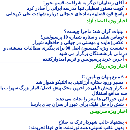
قای رضاییان؛ دیگر به شرافتت قسم نخور!
ویت دستور تعطیلی تنها مدرسه ایرانی را صادر کرد
اسخ قوه قضاییه به ادعای جنجالی درباره شهادت علی لاریجانی
بار ویژه
اقتصاد آزاد
بنیات گران شد؛ ماجرا چیست؟
وماس شلبی و ستاره شماره 10 پرسپولیس!
کس| هایده و مهستی در جوانی و حافظیه شیراز
نشست ویژه کمیسیون اصل 90 برای پیگیری مطالبات معیشتی و
مانی بازنشستگان برگزار می شود
خرین خرید پرسپولیس و فریم امیدوارکننده
بار ویژه
رونگار
 پنهان ویتامین C
سیر ورود ستاره آرژانتینی به اتلتیکو هموار شد
کرار چینش قبلی در آخرین محک پیش فصل/ قمار بزرگ سهراب با
 مدافع استقلال
ین خوراکی ها مغز را نجات می دهند
ش راه حل فلیک برای عبور از بحران جدی بارسا
بار ویژه
سرنویس
یشنهاد جالب شهردار ترک به صلاح
دون عقب نشینی: همه تورنمنت های فیفا تحریمند!