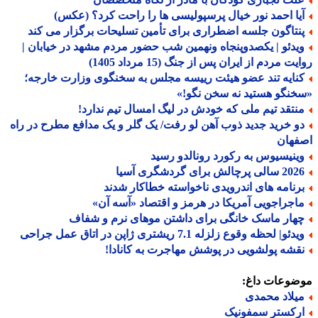
یا احمد نور خیال پرسپولیسی ها را راحت کرد؟ (عکس)
نتاگون جلسه اضطراری برای تأمین تسلیحات برگزار می کند
یدئو | یکصدوپنجاه ونهمین شب حضور مردم مشهد در خیابان |
ت مردم از ایران پس از جنگ (15 مرداد 1405)
نایه تند عضو هیئت رییسه مجلس به سخنگوی وزارت خارجه؛
نگو هستید نه سخن نگو!»
نتقد تیم ملی که خودش در لیگ امسال تیم ندارد!
و خرید جدید ذوب آهن لو رفت/ یک گلر و یک مدافع مطرح در راه
فهان
ینیسیوس به رکورد رونالدو رسید
الی پرچالش برای گردشگری آسیا
رنامه های اندرویدی ناخواسته خطاکار شدند
اجراجویی آمریکا در هرمز و اقتصاد «آسه آن»
هار ماسک خانگی برای داشتن موهای نرم و شفاف
دئو| لحظه وقوع زلزله 7.1 ریشتری ژاپن در اتاق عمل جراحی
قشه پولشویی در پوشش مهاجرت به کانادا!
ضوعات داغ:
یلاد محمدی
رکستر سمفونیک