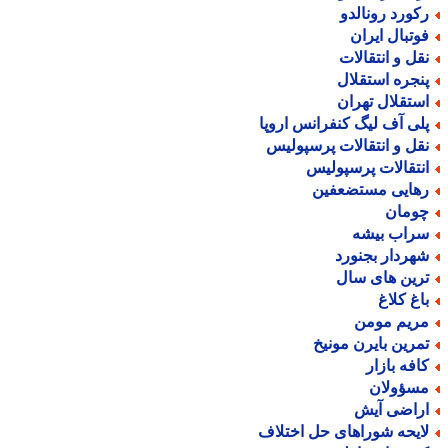
کورد رونالدو
وتبال ایران
قل و انتقالات
نجره استقلال
ستقلال تهران
لی آف لیگ کنفرانس اروپا
قل و انتقالات پرسپولیس
نتقالات پرسپولیس
هایی مستضعفین
ومان
راب بیشه
هردار بجنورد
رین های سال
اغ کلاغ
ریم مومن
مرین بایرن مونیخ
افه بازار
سؤولان
راضی آیش
ایحه شوراهای حل اختلاف