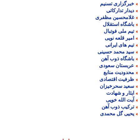
برگزاری تسنیم
یدار تدارکاتی
لامحسین مظفری
اشگاه استقلال
یم ملی فوتبال
میر قلعه نویی
یم های ایرانی
ید محمد حسینی
اشگاه ذوب آهن
ربستان سعودی
حدودیت منابع
رفیت اقتصادی
عید سحرخیزان
یثار و شهادت
یت الله خویی
رکیب ذوب آهن
حیی گل محمدی