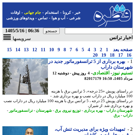
-
-
-
-
خبر
کرونا
استخدام
جام جهانی
اوقات
-
-
-
شرعی
آب و هوا
تماس
ویدئوهای ورزشی
06:36 | 1405/5/16
ار ترانس
سرویسها
حه بعد
1
2
3
4
5
6
7
8
9
10
11
12
13
14
15
20
19
18
17
بهره برداری از 5 ترانسفورماتور جدید در
رستان داراب
یم نیوز
-
اقتصادی
-
4 روز پیش - دوشنبه 12
1، 16:50
82017179
در راستای پویش «25 درجه»، 5 ترانس برق با هزینه
100 میلیارد ریال در داراب نصب و بهره برداری شد. -
در راستای پویش 25 درجه ، 5 ترانس برق با هزینه 100 میلیارد ریال در داراب نصب
هره برداری شد. از شیراز،
ستان داراب
-
بهره برداری
-
توزیع نیروی برق
-
شهرستان
-
ترانسفورماتور
-
اب
-
برق
تمهیدات ویژه برای مدیریت تنش آب،
 و مخابرات در کاشان