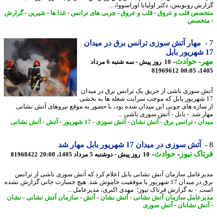
رش رونویس، دکتر اولیانا اوراسووا، ...
صص قلب و عروق
-
قلب و عروق
-
چربی های ترانس
-
غذا ها
-
شیرین
-
گزارش
تخصص
مهار آتش سوزی ترانس برق در میدان
ر
-
حوادث
-
10 روز پیش - سه شنبه 6 مرداد
81969612
1405
 سوزی ناشی از حریق یک ترانس برق در میدان
1 شهریور بابل که موجب سرایت شعله ها به بخشی
سازه های چوبی این میدان شده بود، با حضور به موقع نیروهای آتش نشانی
ر شد. - بابل - آتش سوزی ناشی ...
ان
-
ترانس برق
-
آتش نشان
-
آتش سوزی
-
17 شهریور
-
آتش
-
آتش نشانی
آتش سوزی در میدان 17 شهریور بابل مهار شد
اک نیوز
-
حوادث
-
10 روز پیش - دوشنبه 5 مرداد 1405، 20:00
81968422
رعامل سازمان آتش نشانی بابل اعلام کرد که آتش سوزی ناشی از ترانس
برق در میدان 17 شهریور با موفقیت خاموش شد. هیچ خسارت جانی گزارش نشده
. - به گزارش فرتاک نیوز؛ مهدی اکبری، مدیرعامل ...
رعامل سازمان آتش نشانی
-
آتش نشان
-
آتش
-
سازمان آتش نشانی
-
نشان
ش نشانان
-
آتش سوزی