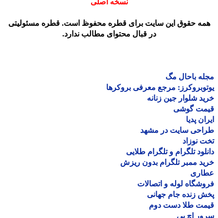
نسخه اصلی
مه حقوق این سایت برای قطره محفوظ است. قطره مسئولیتی
در قبال محتوای مطالب ندارد.
ه باحال مگ
وبروکرز: مرجع معرفی بروکرها
د شلوار جین زنانه
مت گوشی
ان پدیا
احی سایت در مشهد
 نوزاد
لود تلگرام و تلگرام طلایی
د ممبر تلگرام بدون ریزش
اری
شگاه لوله و اتصالات
 زنده جام جهانی
مت طلا دست دوم
ر اچ پی