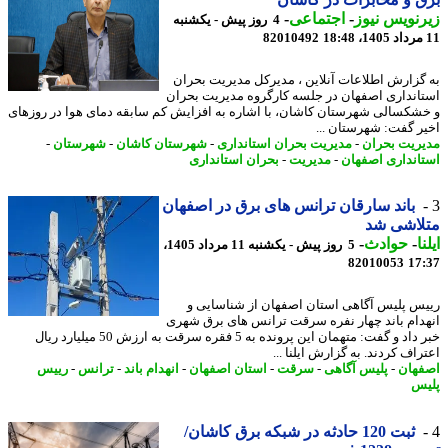
نویس نیوز
-
اجتماعی
-
4 روز پیش - یکشنبه
82010492
گزارش اطلاعات آنلاین ، مدیرکل مدیریت بحران
انداری اصفهان در جلسه کارگروه مدیریت بحران
شکسالی شهرستان کاشان، با اشاره به افزایش کم سابقه دمای هوا در روزهای
ر گفت: شهرستان ...
ریت بحران
-
مدیریت بحران استانداری
-
شهرستان کاشان
-
شهرستان
-
انداری اصفهان
-
مدیریت
-
بحران استانداری
باند سارقان ترانس های برق در اصفهان
لاشی شد
ا
-
حوادث
-
5 روز پیش - یکشنبه 11 مرداد 1405،
82010053
17
س پلیس آگاهی استان اصفهان از شناسایی و
دام باند چهار نفره سرقت ترانس های برق شهری
خبر داد و گفت: متهمان این پرونده به 5 فقره سرقت به ارزش 50 میلیارد ریال
اف کردند. به گزارش ایلنا ...
هان
-
پلیس آگاهی
-
سرقت
-
استان اصفهان
-
انهدام باند
-
ترانس
-
رییس
س
ثبت 120 حادثه در شبکه برق کاشان/