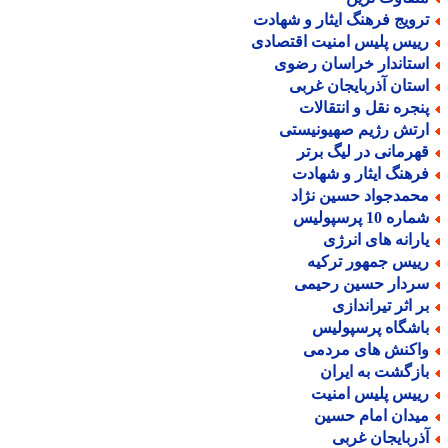
رویج فرهنگ ایثار و شهادت
ییس پلیس امنیت اقتصادی
ستاندار خراسان رضوی
ستان آذربایجان غربی
نجره نقل و انتقالات
رتش رژیم صهیونیستی
هرمانی در لیگ برتر
رهنگ ایثار و شهادت
حمدجواد حسین نژاد
اره 10 پرسپولیس
ارانه های انرژی
ییس جمهور ترکیه
ردار حسین رحیمی
ر اثر تیراندازی
اشگاه پرسپولیس
اکنش های مردمی
ازگشت به ایران
ییس پلیس امنیت
یدان امام حسین
ذربایجان غربی