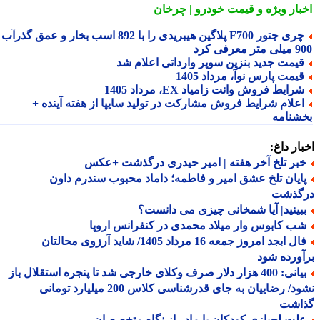
بار ویژه
و قیمت خودرو | چرخان
چری جتور F700 پلاگین هیبریدی را با 892 اسب بخار و عمق گذرآب
 معرفی کرد
یمت جدید بنزین سوپر وارداتی اعلام شد
یمت پارس نوآ، مرداد 1405
رایط فروش وانت زامیاد EX، مرداد 1405
علام شرایط فروش مشارکت در تولید سایپا از هفته آینده +
شنامه
ار داغ:
بر تلخ آخر هفته | امیر حیدری درگذشت +عکس
ایان تلخ عشق امیر و فاطمه؛ داماد محبوب سندرم داون
گذشت
بینید| آیا شمخانی چیزی می دانست؟
ب کابوس وار میلاد محمدی در کنفرانس اروپا
فال ابجد امروز جمعه 16 مرداد 1405/ شاید آرزوی محالتان
ورده شود
بیانی: 400 هزار دلار صرف وکلای خارجی شد تا پنجره استقلال باز
نشود/ رضاییان به جای قدرشناسی کلاس 200 میلیارد تومانی
اشت
لت لجبازی کودکان با مادر از نگاه متخصصان