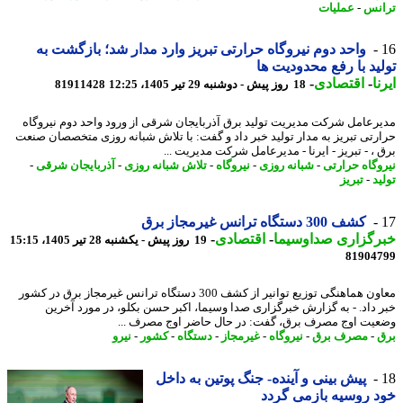
نس
-
عملیات
️واحد دوم نیروگاه حرارتی تبریز وارد مدار شد؛ بازگشت به
ید با رفع محدودیت ها
ا
-
اقتصادی
-
18 روز پیش - دوشنبه 29 تیر 1405، 12:25
81911428
رعامل شرکت مدیریت تولید برق آذربایجان شرقی از ورود واحد دوم نیروگاه
رتی تبریز به مدار تولید خبر داد و گفت: با تلاش شبانه روزی متخصصان صنعت
 ، - تبریز - ایرنا - مدیرعامل شرکت مدیریت ...
وگاه حرارتی
-
شبانه روزی
-
نیروگاه
-
تلاش شبانه روزی
-
آذربایجان شرقی
-
د
-
تبریز
کشف 300 دستگاه ترانس غیرمجاز برق
رگزاری صداوسیما
-
اقتصادی
-
19 روز پیش - یکشنبه 28 تیر 1405، 15:15
81904
معاون هماهنگی توزیع توانیر از کشف 300 دستگاه ترانس غیرمجاز برق در کشور
 داد. - به گزارش خبرگزاری صدا وسیما، اکبر حسن بکلو، در مورد آخرین
یت اوج مصرف برق، گفت: در حال حاضر اوج مصرف ...
-
مصرف برق
-
نیروگاه
-
غیرمجاز
-
دستگاه
-
کشور
-
نیرو
پیش بینی و آینده- جنگ پوتین به داخل
 روسیه بازمی گردد