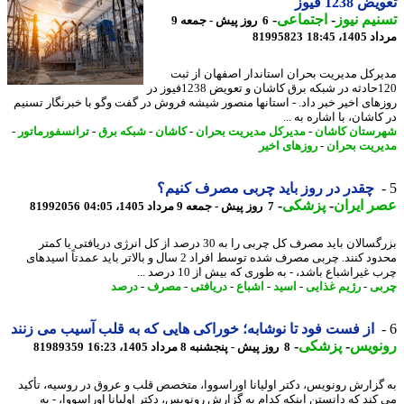
 1238 فیوز
یم نیوز
-
اجتماعی
-
6 روز پیش - جمعه 9
1، 18:45
81995823
رکل مدیریت بحران استاندار اصفهان از ثبت
120حادثه در شبکه برق کاشان و تعویض 1238فیوز در
های اخیر خبر داد. - استانها منصور شیشه فروش در گفت وگو با خبرنگار تسنیم
اشان، با اشاره به ...
ستان کاشان
-
مدیرکل مدیریت بحران
-
کاشان
-
شبکه برق
-
ترانسفورماتور
-
ریت بحران
-
روزهای اخیر
چقدر در روز باید چربی مصرف کنیم؟
 ایران
-
پزشکی
-
7 روز پیش - جمعه 9 مرداد 1405، 04:05
81992056
بزرگسالان باید مصرف کل چربی را به 30 درصد از کل انرژی دریافتی یا کمتر
محدود کنند. چربی مصرف شده توسط افراد 2 سال و بالاتر باید عمدتاً اسیدهای
غیراشباع باشد، - به طوری که بیش از 10 درصد ...
ی
-
رژیم غذایی
-
اسید
-
اشباع
-
دریافتی
-
مصرف
-
درصد
از فست فود تا نوشابه؛ خوراکی هایی که به قلب آسیب می زنند
نویس
-
پزشکی
-
8 روز پیش - پنجشنبه 8 مرداد 1405، 16:23
81989359
گزارش رونویس، دکتر اولیانا اوراسووا، متخصص قلب و عروق در روسیه، تأکید
کند که دانستن اینکه کدام به گزارش رونویس، دکتر اولیانا اوراسووا، - به