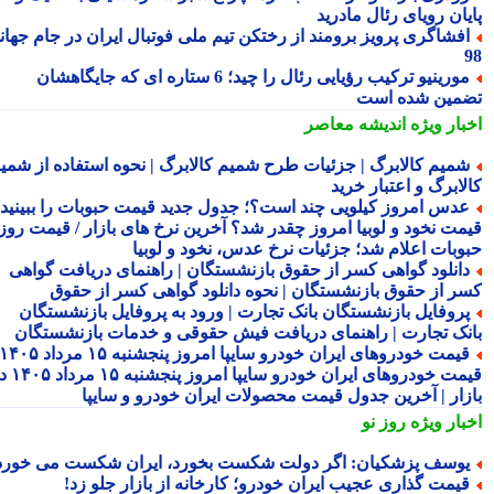
یان رویای رئال مادرید
فشاگری پرویز برومند از رختکن تیم ملی فوتبال ایران در جام جهانی
مورینیو ترکیب رؤیایی رئال را چید؛ 6 ستاره ای که جایگاهشان
مین شده است
بار ویژه
اندیشه معاصر
میم کالابرگ | جزئیات طرح شمیم کالابرگ | نحوه استفاده از شمیم
لابرگ و اعتبار خرید
دس امروز کیلویی چند است؟؛ جدول جدید قیمت حبوبات را ببینید /
مت نخود و لوبیا امروز چقدر شد؟ آخرین نرخ های بازار / قیمت روز
وبات اعلام شد؛ جزئیات نرخ عدس، نخود و لوبیا
انلود گواهی کسر از حقوق بازنشستگان | راهنمای دریافت گواهی
ر از حقوق بازنشستگان | نحوه دانلود گواهی کسر از حقوق
روفایل بازنشستگان بانک تجارت | ورود به پروفایل بازنشستگان
نک تجارت | راهنمای دریافت فیش حقوقی و خدمات بازنشستگان
قیمت خودروهای ایران خودرو سایپا امروز پنجشنبه ۱۵ مرداد ۱۴۰۵ |
قیمت خودروهای ایران خودرو سایپا امروز پنجشنبه ۱۵ مرداد ۱۴۰۵ در
زار | آخرین جدول قیمت محصولات ایران خودرو و سایپا
بار ویژه
روز نو
وسف پزشکیان: اگر دولت شکست بخورد، ایران شکست می خورد
یمت گذاری عجیب ایران خودرو؛ کارخانه از بازار جلو زد!