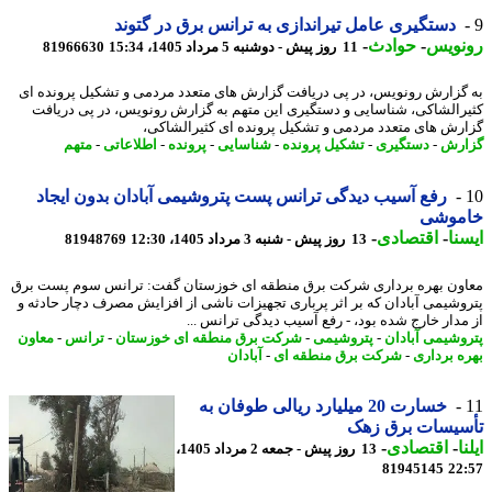
دستگیری عامل تیراندازی به ترانس برق در گتوند
نویس
-
حوادث
-
11 روز پیش - دوشنبه 5 مرداد 1405، 15:34
81966630
گزارش رونویس، در پی دریافت گزارش های متعدد مردمی و تشکیل پرونده ای
رالشاکی، شناسایی و دستگیری این متهم به گزارش رونویس، در پی دریافت
رش های متعدد مردمی و تشکیل پرونده ای کثیرالشاکی،
رش
-
دستگیری
-
تشکیل پرونده
-
شناسایی
-
پرونده
-
اطلاعاتی
-
متهم
رفع آسیب دیدگی ترانس پست پتروشیمی آبادان بدون ایجاد
موشی
نا
-
اقتصادی
-
13 روز پیش - شنبه 3 مرداد 1405، 12:30
81948769
ون بهره برداری شرکت برق منطقه ای خوزستان گفت: ترانس سوم پست برق
وشیمی آبادان که بر اثر پرباری تجهیزات ناشی از افزایش مصرف دچار حادثه و
مدار خارج شده بود، - رفع آسیب دیدگی ترانس ...
وشیمی آبادان
-
پتروشیمی
-
شرکت برق منطقه ای خوزستان
-
ترانس
-
معاون
ه برداری
-
شرکت برق منطقه ای
-
آبادان
خسارت 20 میلیارد ریالی طوفان به
سیسات برق زهک
ا
-
اقتصادی
-
13 روز پیش - جمعه 2 مرداد 1405،
81945145
22