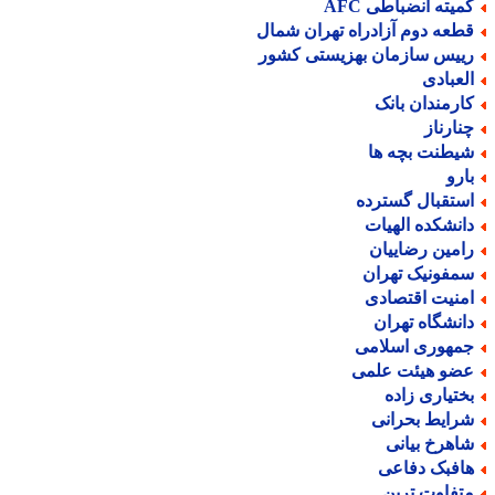
میته انضباطی AFC
طعه دوم آزادراه تهران شمال
ییس سازمان بهزیستی کشور
لعبادی
ارمندان بانک
نارناز
یطنت بچه ها
ارو
ستقبال گسترده
انشکده الهیات
امین رضاییان
مفونیک تهران
منیت اقتصادی
انشگاه تهران
مهوری اسلامی
ضو هیئت علمی
ختیاری زاده
رایط بحرانی
اهرخ بیانی
افبک دفاعی
تفاوت ترین