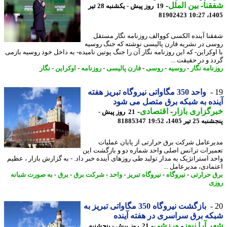
نا
-
بین الملل
-
19 روز پیش - یکشنبه 28 تیر
81902423
1405
نا آینده الکسی کووالف روزنامه نگار مستقل
ی در نشریه فارن پالیسی نوشته که جنگ روسیه
اوکراین- که این روزنامه نگار آن را جنگ پوتین نامیده- به داخل خود روسیه بازمی
د و در حقیقت ...
نامه نگار
-
روسیه
-
روسی
-
فارن پالیسی
-
روزنامه
-
اوکراین
-
نگار
واحد 350 مگاواتی نیروگاه تبریز هفته
ده به شبکه برق متصل می شود
گزاری بازار
-
اقتصادی
-
21 روز پیش -
 تیر 1405، 19:52
81885347
رعامل شرکت برق حرارتی از پایان عملیات
یرات ترانس اصلی واحد شماره دو و بازگشت این
د استراتژیک به مدار تولید طی روزهای آینده خبر داد. - به گزارش بازار ، عظیم
مادی، مدیرعامل ...
 حرارتی
-
نیروگاه
-
نیروگاه تبریز
-
واحد
-
شرکت برق
-
برق
-
به صورت شبانه
ی
بازگشت نیروگاه 350 مگاواتی تبریز به
ه برق سراسری در هفته آینده
 آرا نیوز
-
ورزشی
-
21 روز پیش - پنجشنبه