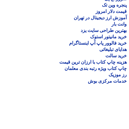
ره وین تک
ت دلار امروز
زش ارز دیجیتال در تهران
ت بار
رین طراحی سایت یزد
د مانیتور استوک
د فالوور پاپ آپ اینستاگرام
یای تبلیغاتی
ید سالت
نه چاپ کتاب با ارزان ترین قیمت
 کتاب ویژه رتبه بندی معلمان
موزیک
مات مرکزی بوش