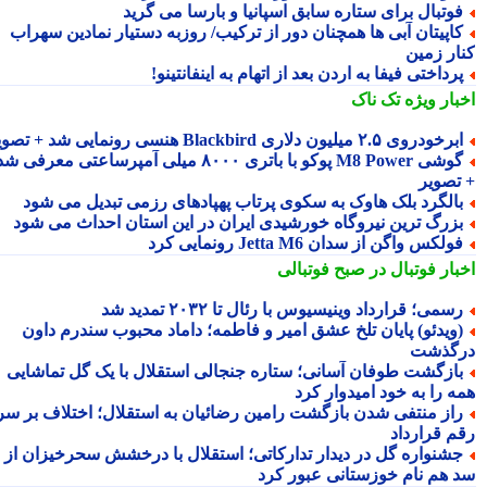
وتبال برای ستاره سابق اسپانیا و بارسا می گرید
اپیتان آبی ها همچنان دور از ترکیب/ روزبه دستیار نمادین سهراب
ار زمین
رداختی فیفا به اردن بعد از اتهام به اینفانتینو!
بار ویژه
تک ناک
رخودروی ۲.۵ میلیون دلاری Blackbird هنسی رونمایی شد + تصویر
گوشی M8 Power پوکو با باتری ۸۰۰۰ میلی آمپرساعتی معرفی شد
تصویر
الگرد بلک هاوک به سکوی پرتاب پهپادهای رزمی تبدیل می شود
زرگ ترین نیروگاه خورشیدی ایران در این استان احداث می شود
ولکس واگن از سدان Jetta M6 رونمایی کرد
بار فوتبال در صبح فوتبالی
سمی؛ قرارداد وینیسیوس با رئال تا ۲۰۳۲ تمدید شد
ویدئو) پایان تلخ عشق امیر و فاطمه؛ داماد محبوب سندرم داون
گذشت
ازگشت طوفان آسانی؛ ستاره جنجالی استقلال با یک گل تماشایی
ه را به خود امیدوار کرد
از منتفی شدن بازگشت رامین رضائیان به استقلال؛ اختلاف بر سر
م قرارداد
شنواره گل در دیدار تدارکاتی؛ استقلال با درخشش سحرخیزان از
 هم نام خوزستانی عبور کرد