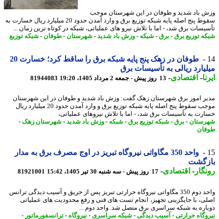
 باد شدید و طوفان در این شهرستان موجب
سقوط پنج اصله پایه شبکه توزیع برق و وارد آمدن حدود 20 میلیارد ریال خسارت به
یسات برق شد، - اما با تلاش نیرو های عملیاتی، شبکه در کوتاه ترین زمان ...
ه توزیع برق
-
برق
-
شبکه
-
وزش باد شدید
-
شهرستان
-
طوفان
-
شبکه توزیع
طوفان در زهک پنج پایه شبکه برق را ساقط کرد؛ خسارت 20
یارد ریالی به تأسیسات برق
ا
-
اقتصادی
-
13 روز پیش - جمعه 2 مرداد 1405، 19:20
81944083
ر امور برق شهرستان زهک گفت: وزش باد شدید و طوفان در این شهرستان
موجب سقوط پنج اصله پایه شبکه توزیع برق و وارد آمدن حدود 20 میلیارد ریال
رت به تأسیسات برق شد، - اما با تلاش نیروهای عملیاتی،
ستان
-
برق
-
شبکه توزیع برق
-
شبکه
-
وزش باد شدید
-
شهرستان زهک
-
ان
واحد 350 مگاواتی نیروگاه تبریز در اوج مصرف برق به مدار
زگشت
گار
-
اقتصادی
-
17 روز پیش - سه شنبه 30 تیر 1405، 15:42
81921001
واحد دوم 350 مگاواتی نیروگاه حرارتی تبریز پس از حریق و آسیب دیدگی ترانس
ی، با جایگزینی تجهیز، انجام تست های فنی و رفع محدودیت های عملیاتی
اره به شبکه سراسری برق متصل شد. واحد دوم ...
وگاه حرارتی
-
آسیب دیدگی
-
شبکه سراسری
-
نیروگاه
-
ترانسفورماتور
-