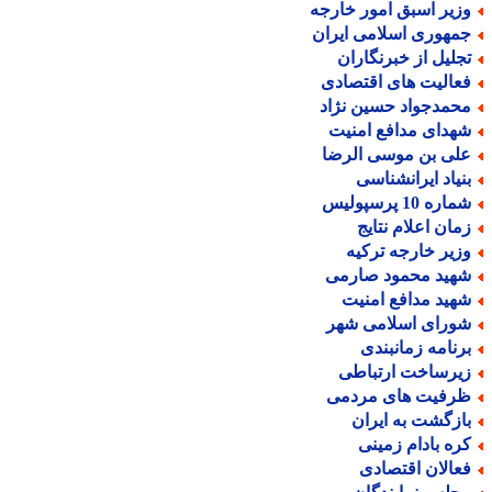
زیر اسبق امور خارجه
مهوری اسلامی ایران
جلیل از خبرنگاران
عالیت های اقتصادی
حمدجواد حسین نژاد
هدای مدافع امنیت
لی بن موسی الرضا
نیاد ایرانشناسی
اره 10 پرسپولیس
مان اعلام نتایج
زیر خارجه ترکیه
هید محمود صارمی
هید مدافع امنیت
ورای اسلامی شهر
رنامه زمانبندی
یرساخت ارتباطی
رفیت های مردمی
ازگشت به ایران
ره بادام زمینی
عالان اقتصادی