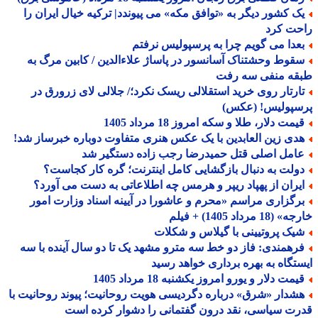
ک کشور دیگر به «توافق مکه» می پیوندد| ترکیه خیال ایران را
حت کرد
عدا می گویم چرا به پرسپولیس نرفتم
قوط وحشتناک آسانسور در پاساژ علاءالدین / کابین مرگ به
قه منفی سه رفت
ارتار روی خرید استقلالی ریسک نکرد؛/ جلالی لای زرورق در
سپولیس! (عکس)
مت دلار، طلا و سکه امروز 18 مرداد 1405
دی زین العابدین با یک عکس هنری متفاوت دوباره خبرساز شد!
امل اصلی قتل حمیدرضا رجب زاده دستگیر شد
ولت به دنبال بازگشایی کامل اینترنت؛ گره کار کجاست؟
یران از پهپاد ریپر و هرمس چه اطلاعاتی به دست می آورد؟
رگزاری مراسم «محرم و عاشورا در آیینه اسناد وزارت امور
18 مرداد 1405) + فیلم
یک پروتیینی با گیلاس و شکلات
رهمندی: فاز دو خط سه مترو مشهد یک تا دو سال آینده با سه
تگاه به بهره برداری خواهد رسید
مت دلار و یورو امروز یکشنبه 18 مرداد 1405
شدار «شرق» درباره دگردیسی هویت روحانیت؛ پیوند روحانیت با
ت سیاسی، نقد درون گفتمانی را دشوار کرده است