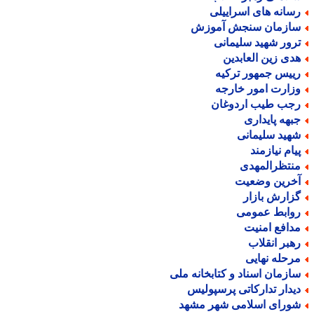
سانه های اسراییلی
ازمان سنجش آموزش
رور شهید سلیمانی
دی زین العابدین
ییس جمهور ترکیه
زارت امور خارجه
جب طیب اردوغان
بهه پایداری
هید سلیمانی
یام نیازمند
نتظرالمهدی
خرین وضعیت
زارش بازار
وابط عمومی
دافع امنیت
هبر انقلاب
رحله نهایی
ازمان اسناد و کتابخانه ملی
یدار تدارکاتی پرسپولیس
ورای اسلامی شهر مشهد