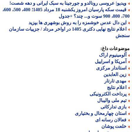
یدیو| عروسی رونالدو و جورجینا به سبک ایرانی و دهه شصت!
قیمت سکه پارسیان امروز یکشنبه 18 مرداد 1405؛ 400، 500، 600،
 چند؟ +جدول
ین دال عدس خوشمزه را به روش بوشهری ها بپزید
اعلام نتایج نهایی دکتری 1405 در اواخر مرداد / جزییات سازمان
جش
ضوعات داغ:
لومینیوم اراک
مریکا و اسراییل
ستاندار مرکزی
ین العابدین
هدی تارتار
علام نتایج
رداخت الکترونیکی
یم ملی والیبال
ازی تدارکاتی
ستان چهارمحال و بختیاری
عالان رسانه ای
لعت پوشان