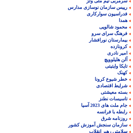
رمربی تیم ملی ولز
ییس سازمان نوسازی مدارس
دراسیون سوارکاری
مدا
حمود شالویی
رهنگ سرای سرو
یمارستان نورافشار
رونازده
میر نادری
لن هلیلوویچ
ایکا وایتیتی
هنک
طر شیوع کرونا
رایط اقتصادی
سته معیشتی
اسیسات نطنز
م ملت های 2023 آسیا
ابطه با فرانسه
وزنامه شرق
ازمان سنجش آموزش کشور
لامتی رهبر انقلاب