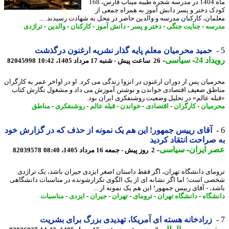
ماه 1404 در مدرسه شجره طیبه میناب فارس، 168
ک دختر و پسر دانش آموز به همراه جمعی از
مان، کارکنان مدرسه و والدین حاضر در محل به شهادت رسیدند. ...
سه
-
جنایت جنگی
-
دختر و پسر
-
دانش آموز
-
کارکنان
-
والدین
-
تراژدی
حمید محرمیان معلم پایه گذار نشریه ارغنون درگذشت
اد 24
-
سیاسی
-
26 ساعت پیش - شنبه 17 مرداد 1405، 10:42
82045998
میان پس از دوران ارغنون در انزوا زندگی می کرد. او در اواخر عمر به کارگران
طق ضعیف اقتصادی خواندن و نوشتن آموزش می داد و مشغول نگارش کتاب
له عالم» در تحلیل وضعیت روشنفکری ایران بود.
میان
-
کارگران
-
اقتصادی
-
خواندن
-
قبله عالم
-
روشنفکری
-
مناطق
آقای رییس جمهور! این هم یک نمونه از حذف که در گزارش خود
صراحت انتقاد کردید
 ایران
-
سیاسی
-
2 روز پیش - جمعه 16 مرداد 1405، 08:40
82039578
مای دانشگاه تهران، اگر فقط داستان اصغر ایزدی جیران باشد، یک تراژدی
ی است؛ اما اگر نشانه ای از یک الگوی تکرارشونده در مناسبات دانشگاهی
د، - آقای رییس جمهور! این هم یک نمونه از ...
شگاه
-
دانشگاه تهران
-
ترومای
-
تهران
-
جیران
-
ایزدی
-
مناسبات
زرادخانه هسته ای آمریکا، تهدیدی بزرگ برای بشریت