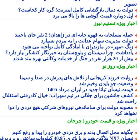
ویر
ولت به دنبال بازگشایی کامل اینترنت؛ گره کار کجاست؟
پل دوباره قیمت گوشی ها را بالا می برد
بار ویژه
تسنیم نیوز
مله مسلحانه به قهوه خانه ای در زاهدان؛ 2 نفر جان باختند
ولت مدیریت سهام عدالت را به مردم بسپارد
نگ «مهر» در مازندران با آمادگی کامل نواخته می شود
ادداشت| چرا سیستان و بلوچستان به خبرنگار کنشگر نیاز دارد؟
 از 20 هزار نفر در جنگ از خدمات وکالتی بهره مند شدند
بار ویژه
روز نو
وایت فرزند لاریجانی از تلاش های پدرش در صدا و سیما
ضعیت جو بایدن وخیم شد
یمت نیسان تیانا جدید در ایران مرداد 1405
شف جانشین برای جلالی در تیم سهراب؛ خیال کادرفنی استقلال
حت شد
صوبه دولت برای ساماندهی نیروهای شرکتی هیچ دردی را دوا
واهد کرد
بار ویژه
و قیمت خودرو | چرخان
گونه محل اتصال بدنه و برق دزدی خودرو را پیدا و رفع کنیم
نیسان NX7 پلاگین هیبرید با باتری 40.95 کیلووات ساعتی و برد برقی