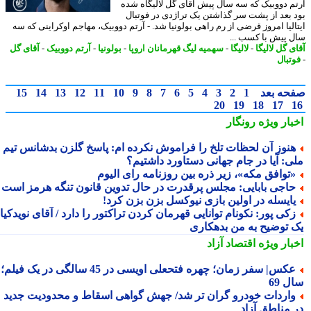
م دووبیک که سه سال پیش آقای گل لالیگاه شده
 بعد از پشت سر گذاشتن یک تراژدی در فوتبال
الیا امروز قرضی از رم راهی بولونیا شد. - آرتم دووبیک، مهاجم اوکراینی که سه
 پیش با کسب ...
 گل لالیگا
-
لالیگا
-
سهمیه لیگ قهرمانان اروپا
-
بولونیا
-
آرتم دووبیک
-
آقای گل
تبال
حه بعد
1
2
3
4
5
6
7
8
9
10
11
12
13
14
15
20
19
18
17
بار ویژه
رونگار
نوز آن لحظات تلخ را فراموش نکرده ام: پاسخ گلزن بدشانس تیم
ی: آیا در جام جهانی دستاورد داشتیم؟
توافق مکه»، زیر ذره بین روزنامه رای الیوم
اجی بابایی: مجلس پرقدرت در حال تدوین قانون تنگه هرمز است
ایسله در اولین بازی نیوکسل بزن بزن کرد!
کی پور: نکونام توانایی قهرمان کردن تراکتور را دارد / آقای نویدکیا!
 توضیح به من بدهکاری
بار ویژه
اقتصاد آزاد
عکس| سفر زمان؛ چهره فتحعلی اویسی در 45 سالگی در یک فیلم؛
 69
اردات خودرو گران تر شد/ جهش گواهی اسقاط و محدودیت جدید
 مناطق آزاد