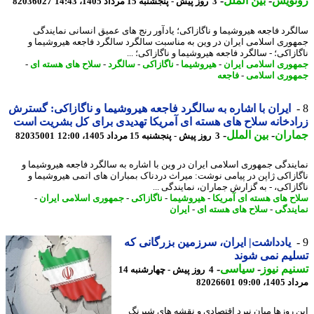
نویس
-
بین الملل
-
3 روز پیش - پنجشنبه 15 مرداد 1405، 14:43
82036027
گرد فاجعه هیروشیما و ناگازاکی؛ یادآور رنج های عمیق انسانی نمایندگی
وری اسلامی ایران در وین به مناسبت سالگرد سالگرد فاجعه هیروشیما و
زاکی؛ - سالگرد فاجعه هیروشیما و ناگازاکی؛ ...
وری اسلامی ایران
-
هیروشیما
-
ناگازاکی
-
سالگرد
-
سلاح های هسته ای
-
وری اسلامی
-
فاجعه
ایران با اشاره به سالگرد فاجعه هیروشیما و ناگازاکی: گسترش
دخانه سلاح های هسته ای آمریکا تهدیدی برای کل بشریت است
اران
-
بین الملل
-
3 روز پیش - پنجشنبه 15 مرداد 1405، 12:00
82035001
یندگی جمهوری اسلامی ایران در وین با اشاره به سالگرد فاجعه هیروشیما و
ازاکی ژاپن در پیامی نوشت: میراث دردناک بمباران های اتمی هیروشیما و
ازاکی، - به گزارش جماران، نمایندگی ...
ح های هسته ای آمریکا
-
هیروشیما
-
ناگازاکی
-
جمهوری اسلامی ایران
-
یندگی
-
سلاح های هسته ای
-
ایران
یادداشت| ایران، سرزمین بزرگانی که
یم نمی شوند
یم نیوز
-
سیاسی
-
4 روز پیش - چهارشنبه 14
1، 09:00
82026601
 روزها میان نبرد اقتصادی و نقشه های شبرنگ