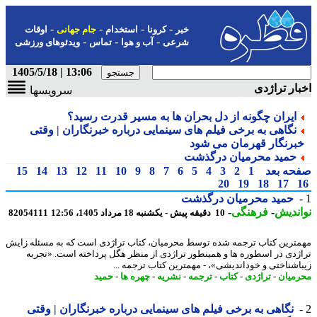
-
-
-
-
خبر
کرونا
استخدام
جام جهانی
اوقات
-
-
-
شرعی
آب و هوا
تماس
ویدئوهای ورزشی
13:06 | 1405/5/18
ار تراژدی
سرویسها
ایران چگونه از دل بحران ها به مسیر قدرت رسید؟
نگاهی به برخی فیلم های سینمایی درباره خبرنگاران | وقتی
برنگار قهرمان می شود
حمید محرمیان درگذشت
حه بعد
1
2
3
4
5
6
7
8
9
10
11
12
13
14
15
20
19
18
17
حمید محرمیان درگذشت
ندیش
-
فرهنگی
-
10 دقیقه پیش - یکشنبه 18 مرداد 1405، 12:56
82054111
ترین کتاب ترجمه شده توسط محرمیان، کتاب تراژدی است که به مسئله زایش
ژدی در اسطوره ها و همینطور تراژدی از منظر هگل پرداخته است. «تجربه
اشناختی و خوداندیشی»، - مهمترین کتاب ترجمه ...
میان
-
تراژدی
-
کتاب
-
ترجمه
-
نشریه
-
چهره ها
-
حمید
نگاهی به برخی فیلم های سینمایی درباره خبرنگاران | وقتی