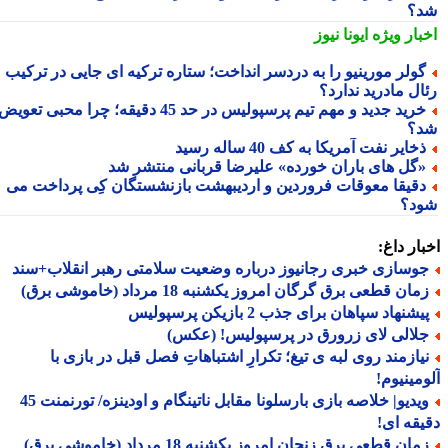
؟
بار ویژه
ایونا نیوز
ولر مورینیو را به دردسر انداخت؛ ستاره ترکیه ای جایی در ترکیب
ال مادرید ندارد؟
خرید جدید و مهم تیم پرسپولیس در حد 45 دقیقه؛ چرا محبی تعویض
؟
خایر نفت آمریکا به کف 40 ساله رسید
گل های باران خورده» علیرضا قربانی منتشر شد
قیقا معوقات فروردین و اردیبهشت بازنشستگان کِی پرداخت می
د؟
ار داغ:
وسازی خبری رجانیوز درباره وضعیت سلامتی رهبر انقلاب+سند
ان قطعی برق گرگان امروز یکشنبه 18 مرداد (خاموشی برق)
شنهاد سپاهان برای جذب 2 بازیکن پرسپولیس
لالی لای زرورق در پرسپولیس! (عکس)
یازمند روی لبه ی تیغ؛ تکرارِ اشتباهاتِ فصل قبل در بازی با
مینیوم!
ویدیو| خلاصه بازی بارسلونا مقابل ناتینگام و اودینزه/ تورنمنت 45
قه ای!
ان قطعی برق زنجان امروز یکشنبه 18 مرداد (خاموشی برق)