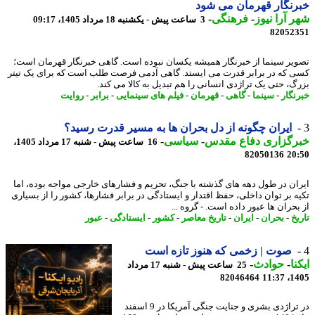
نگار قهرمان می شود
 آرا نیوز
-
فرهنگی
-
3 ساعت پیش - یکشنبه 18 مرداد 1405، 09:17
82052
یر سینما از خبرنگار همیشه یکسان نبوده است. گاهی خبرنگار قهرمان است؛
 که در برابر قدرت می ایستد. گاهی آدمی فرصت طلب است که برای یک تیتر
گ، حتی یک تراژدی انسانی را هم تبدیل به کالا می کند.
نگار
-
سینما
-
گاهی
-
قهرمان
-
فیلم های سینمایی
-
برابر
-
روایت
ایران چگونه از دل بحران ها به مسیر قدرت رسید؟
رگزاری دفاع مقدس
-
سیاسی
-
16 ساعت پیش - شنبه 17 مرداد 1405،
82050136
20
ان در طول دهه های گذشته با جنگ، تحریم و فشارهای خارجی مواجه بوده، اما
ه بر توان داخلی، حفظ اقتدار و ایستادگی در برابر فشارها، کشور را از بسیاری
حران ها عبور داده است. - گروه ...
خ
-
بحران
-
ایران
-
تاریخ معاصر
-
کشور
-
ایستادگی
-
عبور
صوت | زخمی که هنوز تازه است
نا
-
حوادث
-
25 ساعت پیش - شنبه 17 مرداد
82046464
1405
در تراژدی بشری و جنایت جنگی آمریکا در 9 اسفند