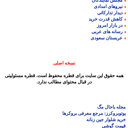
جلس نمایندگان
یروهای امدادی
یدار تدارکاتی
اهش قدرت خرید
ر بازار امروز
سانه های عربی
ربستان سعودی
نسخه اصلی
مه حقوق این سایت برای قطره محفوظ است. قطره مسئولیتی
در قبال محتوای مطالب ندارد.
ه باحال مگ
وبروکرز: مرجع معرفی بروکرها
د شلوار جین زنانه
مت گوشی