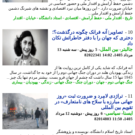
ن حفظ آرامش و اقتدار ملی و حضور حماسی در
بان ضرورت دارد. - این روزها میان نبرد اقتصادی و نقشه های شبرنگ دشمن
 آرامش و اقتدار ملی ...
خ
-
اقتدار ملی
-
حفظ آرامش
-
اقتصادی
-
استاد دانشگاه
-
خیابان
-
اقتدار
تصاویر| آنه فرانک چگونه درگذشت؟؛
ری که جهان را با دفتر خاطراتش تکان
بتر
-
بین الملل
-
5 روز پیش - سه شنبه 13
1، 14:02
82022341
 فرانک، که شاید یکی از کامل ترین روایت ها از
گی یهودیان هلند در دوران جنگ جهانی دوم را از خود به جا گذاشت، در سال
ست. بیشتر مردم تنها یک چیز ...
 جهانی دوم
-
جهان
-
دوران جنگ
-
جنگ جهانی
-
زندگی
-
یهودیان
-
بیماری
تراژدی لامِرد و ضرورت ثبت «روز
نی مبارزه با سلاح های نامتعارف» در
یم بین المللی
نا
-
سیاسی
-
6 روز پیش - دوشنبه 12 مرداد
82014803
1405
اد تاریخ اسلام دانشگاه، نویسنده و پژوهشگر