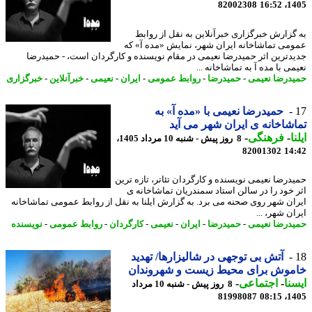
82002308
1405
گزارش خبرگزاری خبرآنلاین به نقل از روابط
می تماشاخانه ایران شهر، نمایش «مده آ» که
دترین اثر حمیدرضا نعیمی در مقام نویسنده و کارگردان است، - حمیدرضا
ی با مده آ به تماشاخانه ...
درضا نعیمی
-
حمیدرضا
-
روابط عمومی
-
ایران
-
نعیمی
-
خبرآنلاین
-
خبرگزاری
حمیدرضا نعیمی با «مده آ» به
شاخانه ی ایران شهر می آید
ا
-
فرهنگی
-
8 روز پیش - شنبه 10 مرداد 1405،
82001302
14
درضا نعیمی نویسنده و کارگردان تئاتر، تازه ترین
 خود را در سالن استاد سمندریان تماشاخانه ی
ان شهر روی صحنه می برد. به گزارش ایلنا به نقل از روابط عمومی تماشاخانه
ن شهر، ...
درضا نعیمی
-
حمیدرضا
-
ایران
-
نعیمی
-
کارگردان
-
روابط عمومی
-
نویسنده
آتش بی توجهی در شالیزارها/ تهدید
موش برای محیط زیست و شهروندان
نا
-
اجتماعی
-
8 روز پیش - شنبه 10 مرداد
81998087
1405