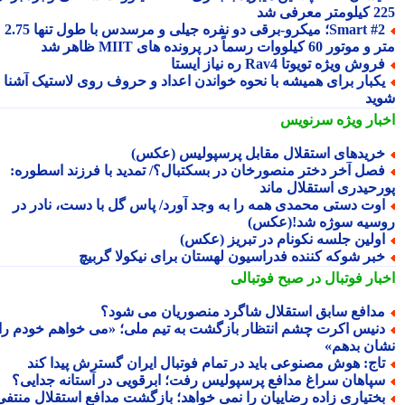
 معرفی شد
Smart #2؛ میکرو-برقی دو نفره جیلی و مرسدس با طول تنها 2.75
ور 60 کیلووات رسماً در پرونده های MIIT ظاهر شد
روش ویژه تویوتا Rav4 ره نیاز ایستا
کبار برای همیشه با نحوه خواندن اعداد و حروف روی لاستیک آشنا
ید
بار ویژه
سرنویس
ریدهای استقلال مقابل پرسپولیس (عکس)
صل آخر دختر منصورخان در بسکتبال؟/ تمدید با فرزند اسطوره:
رحیدری استقلال ماند
وت دستی محمدی همه را به وجد آورد/ پاس گل با دست، نادر در
سیه سوژه شد!(عکس)
ولین جلسه نکونام در تبریز (عکس)
بر شوکه کننده فدراسیون لهستان برای نیکولا گربیچ
بار فوتبال در صبح فوتبالی
دافع سابق استقلال شاگرد منصوریان می شود؟
نیس اکرت چشم انتظار بازگشت به تیم ملی؛ «می خواهم خودم را
ان بدهم»
اج: هوش مصنوعی باید در تمام فوتبال ایران گسترش پیدا کند
پاهان سراغ مدافع پرسپولیس رفت؛ ابرقویی در آستانه جدایی؟
ختیاری زاده رضاییان را نمی خواهد؛ بازگشت مدافع استقلال منتفی