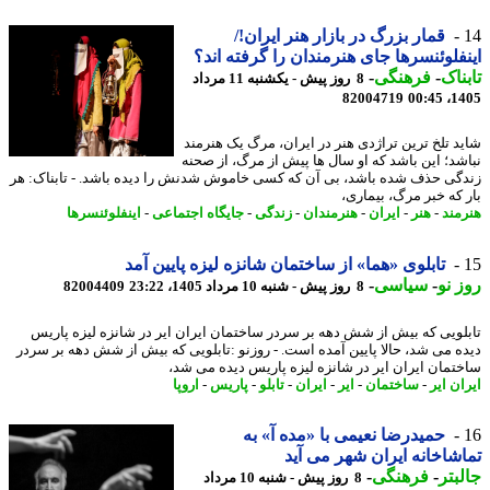
قمار بزرگ در بازار هنر ایران!/
فلوئنسرها جای هنرمندان را گرفته اند؟
ناک
-
فرهنگی
-
8 روز پیش - یکشنبه 11 مرداد
82004719
1405
د تلخ ترین تراژدی هنر در ایران، مرگ یک هنرمند
شد؛ این باشد که او سال ها پیش از مرگ، از صحنه
گی حذف شده باشد، بی آن که کسی خاموش شدنش را دیده باشد. - تابناک: هر
 که خبر مرگ، بیماری،
مند
-
هنر
-
ایران
-
هنرمندان
-
زندگی
-
جایگاه اجتماعی
-
اینفلوئنسرها
تابلوی «هما» از ساختمان شانزه لیزه پایین آمد
 نو
-
سیاسی
-
8 روز پیش - شنبه 10 مرداد 1405، 23:22
82004409
لویی که بیش از شش دهه بر سردر ساختمان ایران ایر در شانزه لیزه پاریس
ه می شد، حالا پایین آمده است. - روزنو :تابلویی که بیش از شش دهه بر سردر
تمان ایران ایر در شانزه لیزه پاریس دیده می شد،
ن ایر
-
ساختمان
-
ایر
-
ایران
-
تابلو
-
پاریس
-
اروپا
حمیدرضا نعیمی با «مده آ» به
شاخانه ایران شهر می آید
بتر
-
فرهنگی
-
8 روز پیش - شنبه 10 مرداد