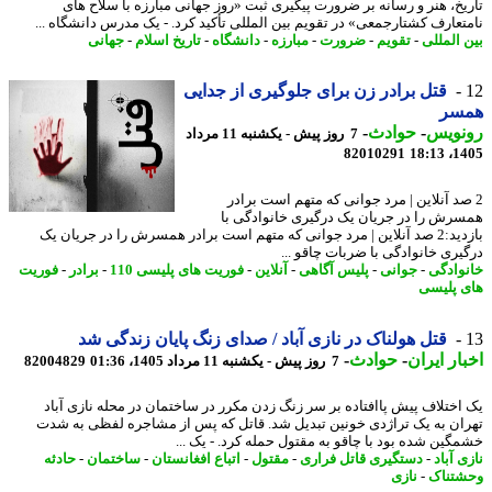
یخ، هنر و رسانه بر ضرورت پیگیری ثبت «روز جهانی مبارزه با سلاح های
تعارف کشتارجمعی» در تقویم بین المللی تأکید کرد. - یک مدرس دانشگاه ...
 المللی
-
تقویم
-
ضرورت
-
مبارزه
-
دانشگاه
-
تاریخ اسلام
-
جهانی
قتل برادر زن برای جلوگیری از جدایی
سر
نویس
-
حوادث
-
7 روز پیش - یکشنبه 11 مرداد
82010291
1405
صد آنلاین | مرد جوانی که متهم است برادر
رش را در جریان یک درگیری خانوادگی با
بازدید:2 صد آنلاین | مرد جوانی که متهم است برادر همسرش را در جریان یک
یری خانوادگی با ضربات چاقو ...
وادگی
-
جوانی
-
پلیس آگاهی
-
آنلاین
-
فوریت های پلیسی 110
-
برادر
-
فوریت
 پلیسی
قتل هولناک در نازی آباد / صدای زنگ پایان زندگی شد
ار ایران
-
حوادث
-
7 روز پیش - یکشنبه 11 مرداد 1405، 01:36
82004829
اختلاف پیش پاافتاده بر سر زنگ زدن مکرر در ساختمان در محله نازی آباد
ان به یک تراژدی خونین تبدیل شد. قاتل که پس از مشاجره لفظی به شدت
گین شده بود با چاقو به مقتول حمله کرد. - یک ...
 آباد
-
دستگیری قاتل فراری
-
مقتول
-
اتباع افغانستان
-
ساختمان
-
حادثه
تناک
-
نازی