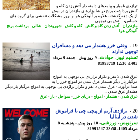
ژدی غمبار و پیامدهای دامنه دار آتش زدن کاه و
 برداشت برنج در شالیزارهای مازندران در بیش
یک دهه گذشته، علاوه بر آلودگی هوا و بروز مشکلات تنفشی برای گروه های
س، - آتش بی توجهی ...
ندران
-
آتش زدن کاه و کلش
-
کاه و کلش
-
شهروندان
-
شالی
-
برداشت برنج
-
دگی هوا
وقتی خزر هشدار می دهد و مسافران
هی ندارند
یم نیوز
-
حوادث
-
9 روز پیش - جمعه 9 مرداد
81993719
1405
غرق شدن 5 نفر و تکرار تراژدی بی توجهی به امواج
بار بار دیگر هشدار غرق شدن در امواج خزر را به
صدا درآورد. - غرق شدن 5 نفر و تکرار تراژدی بی توجهی به امواج مرگبار بار دیگر
ار غرق شدن ...
 شدن
-
هشدار
-
امواج
-
دریای خزر
-
سواحل
-
بار
-
غرق
تراژدی آرتم از پیچی چی تا فراموش
 در ایتالیا
نویس
-
ورزشی
-
10 روز پیش - پنجشنبه 8
1، 23:58
81991547