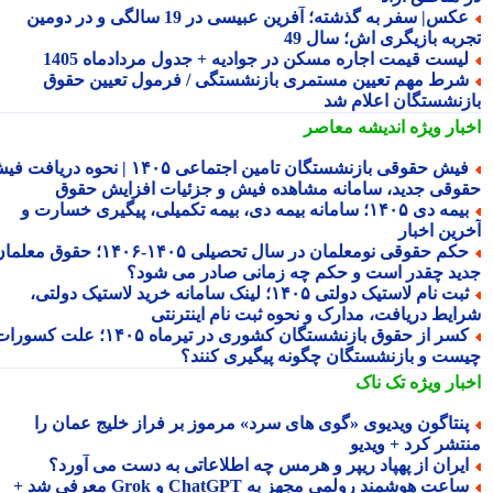
عکس| سفر به گذشته؛ آفرین عبیسی در 19 سالگی و در دومین
ربه بازیگری اش؛ سال 49
یست قیمت اجاره مسکن در جوادیه + جدول مردادماه 1405
رط مهم تعیین مستمری بازنشستگی / فرمول تعیین حقوق
زنشستگان اعلام شد
بار ویژه
اندیشه معاصر
فیش حقوقی بازنشستگان تامین اجتماعی ۱۴۰۵ | نحوه دریافت فیش
وقی جدید، سامانه مشاهده فیش و جزئیات افزایش حقوق
بیمه دی ۱۴۰۵؛ سامانه بیمه دی، بیمه تکمیلی، پیگیری خسارت و
رین اخبار
حکم حقوقی نومعلمان در سال تحصیلی ۱۴۰۵-۱۴۰۶؛ حقوق معلمان
ید چقدر است و حکم چه زمانی صادر می شود؟
ثبت نام لاستیک دولتی ۱۴۰۵؛ لینک سامانه خرید لاستیک دولتی،
ایط دریافت، مدارک و نحوه ثبت نام اینترنتی
کسر از حقوق بازنشستگان کشوری در تیرماه ۱۴۰۵؛ علت کسورات
ست و بازنشستگان چگونه پیگیری کنند؟
بار ویژه
تک ناک
نتاگون ویدیوی «گوی های سرد» مرموز بر فراز خلیج عمان را
تشر کرد + ویدیو
یران از پهپاد ریپر و هرمس چه اطلاعاتی به دست می آورد؟
ساعت هوشمند رولمی مجهز به ChatGPT و Grok معرفی شد +