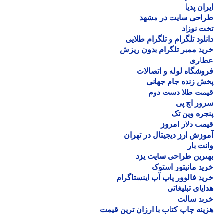
ان پدیا
احی سایت در مشهد
 نوزاد
لود تلگرام و تلگرام طلایی
د ممبر تلگرام بدون ریزش
اری
شگاه لوله و اتصالات
 زنده جام جهانی
مت طلا دست دوم
ر اچ پی
ره وین تک
ت دلار امروز
زش ارز دیجیتال در تهران
ت بار
رین طراحی سایت یزد
د مانیتور استوک
د فالوور پاپ آپ اینستاگرام
یای تبلیغاتی
ید سالت
نه چاپ کتاب با ارزان ترین قیمت