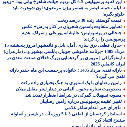
 که به پرسپولیس 5-6 گل نزدیم خیانت شاهرخ بیانی بود! +ویدیو
یلم / حمله قیصر به همسر بیژن مرتضوی: اون شوهرت باید
تو بگیره!
مت گوسفند زنده 30 درصد ریخت
صاویر متفاوت یاسمین شجریان در کنار پدرش+ عکس
نجالی در پرسپولیس/ عالیشاه، پورعلی و سرلک، هدیه
پولیس را رد کردند
جدول قطعی برق ساری، آمل، بابل و قائمشهر امروز پنجشنبه 15
جویبار، بابلسر، بهشهر و... (مازندران)
ینفوگرافی | مروری بر گردهمایی بزرگ فعالان صنعت معدن در
ن کانماین 2026
یارانه نقدی مرداد 1405 ؛ خانواده پرجمعیت این ماه چقدر یارانه
ی می گیرد؟
امین رضاییان با یک استوری به جنگ بختیاری زاده رفت
صدومیت ستاره محبوب آلمانی در دیدار اینتر مقابل میلان
صوبه تسهیلات گمرکی در شرایط اضطرار تمدید شد
غییر عقیده پرسپولیس درباره رامین رضاییان
اجرای خبر اعدام ساغر غلامی
استاندار کردستان از قطعی 3 تا 5 روزه آب در نایسر و آساوله
دج انتقاد کرد
بر مهم برای زائران اربعین