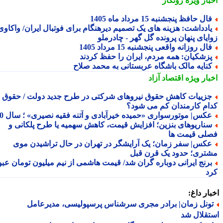
بار ویژه
رونگار
ال حافظ پنجشنبه 15 مرداد ماه 1405
ادداشت: هزینه های یک تصمیم دیرهنگام برای فوتبال ایران/ واکاوی
ایای پنهان پرونده گل گهر - چادرملو
ال روزانه واقعی پنجشنبه 15 مرداد 1405
زشکیان: همه مردم، ایران را حفظ کردند
نایه مالک باشگاه عربستانی به محمد صلاح
بار ویژه
اقتصاد آزاد
زییات کاهش حقوق نیروهای شرکتی در طرح جدید دولت / حقوق
ام کارمندان کم می شود؟
کس| موتورسواری «حمیده خیرآبادی و آتنه فقیه نصیری» ؛ سال 70
ناریوهای بنزین؛ افزایش قیمت، کاهش سهمیه یا طرح پلکانی و
لی قیمت ها
کس| سفر زمان؛ یک آرایشگر در تهران در حال تراشیدن موی
تری؛ حدود یک قرن قبل
رنج ایرانی دوباره گران شد/ قیمت هاشمی از نیم میلیون تومان عبور
د
ار داغ:
ونل زمان| برادر مجری سرشناس پرسپولیسی، مدیرعامل
قلال شد