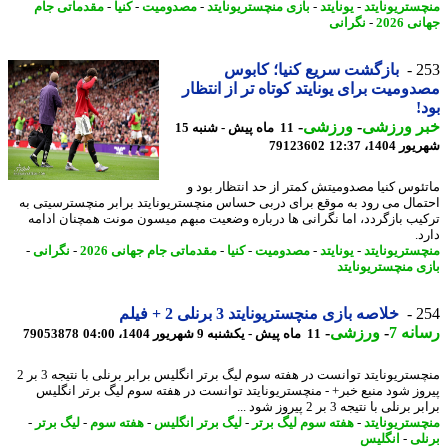
ستریونایتد
-
یونایتد
-
بازی منچستریونایتد
-
مصدومیت
-
کنیا
-
مقدماتی جام
 2026
-
نگرانی
2
بازگشت سریع کنیا؛ کابوس
ومیت برای یونایتد کوتاه تر از انتظار
!
ر ورزشی
-
ورزشی
-
11 ماه پیش - شنبه 15
1404، 12:37
79123602
ئوس کنیا مصدومیتش کمتر از حد انتظار بود و
مال می رود به موقع برای دربی حساس منچستریونایتد برابر منچسترسیتی به
یب بازگردد، اما نگرانی ها درباره وضعیت مبهم میسون مونت همچنان ادامه
.
ستریونایتد
-
یونایتد
-
مصدومیت
-
کنیا
-
مقدماتی جام جهانی 2026
-
نگرانی
-
ی منچستریونایتد
2
خلاصه بازی منچستریونایتد 3 برنلی 2 + فیلم
نه 7
-
ورزشی
-
11 ماه پیش - یکشنبه 9 شهریور 1404، 04:00
79053878
منچستریونایتد توانست در هفته سوم لیگ برتر انگلیس برابر برنلی با نتیجه 3 بر 2
وز شود منبع خبر+ - منچستریونایتد توانست در هفته سوم لیگ برتر انگلیس
رنلی با نتیجه 3 بر 2 پیروز شود ...
ستریونایتد
-
هفته سوم لیگ برتر
-
لیگ برتر انگلیس
-
هفته سوم
-
لیگ برتر
-
لی
-
انگلیس