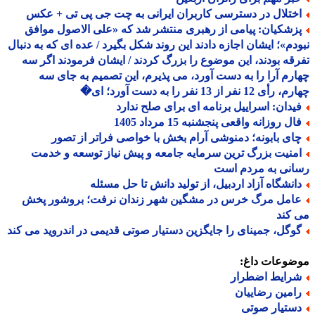
ختلال در دسترسی کاربران ایرانی به چت جی پی تی + عکس
زشکیان: پیامی از رهبری منتشر شد که «علی الاصول موافق
دم»؛ ایشان اجازه دادند این روند شکل بگیرد / عده ای که به دنبال
قه بودند، این موضوع را بزرگ کردند / ایشان فرمودند اگر سه
رم آرا را به دست آورد، می پذیرم، این تصمیم به جای سه
 12 نفر از 13 نفر را به دست آورد؛ ای�
یدان: اسراییل برنامه ای برای صلح ندارد
ل روزانه واقعی پنجشنبه 15 مرداد 1405
ای بابونه؛ دمنوشی آرام بخش با خواصی فراتر از تصور
منیت بزرگ ترین سرمایه جامعه و پیش نیاز توسعه و خدمت
انی به مردم است
انشگاه آزاد اردبیل، از تولید دانش تا حل مسئله
امل مرگ خرس در مشگین شهر زندان نرفت؛ بروشور پخش
کند
وگل، جمینای را جایگزین دستیار صوتی قدیمی در اندروید می کند
ضوعات داغ:
رایط اضطرار
امین رضاییان
ستیار صوتی