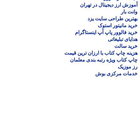
زش ارز دیجیتال در تهران
ت بار
رین طراحی سایت یزد
د مانیتور استوک
د فالوور پاپ آپ اینستاگرام
یای تبلیغاتی
ید سالت
نه چاپ کتاب با ارزان ترین قیمت
 کتاب ویژه رتبه بندی معلمان
موزیک
مات مرکزی بوش