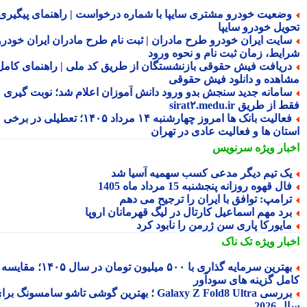
ضعیت خودرو مشتری سایپا با شماره درخواست | راهنمای پیگیری
ویل خودرو سایپا
ایت ایران خودرو طرح مادران | ثبت نام طرح مادران ایران خودرو،
ایط، زمان ثبت نام و نحوه ورود
ریافت فیش حقوقی بازنشستگان از طریق کد ملی | راهنمای کامل
اهده و دانلود فیش حقوقی
امانه جدید سنجش بدو ورود دانش آموزان اعلام شد؛ نوبت گیری
از طریق sirat۲.medu.ir
فعالیت بانک ها امروز چهارشنبه ۱۴ مرداد ۱۴۰۵؛ تعطیلی در برخی
تان ها و فعالیت عادی در تهران
بار ویژه
سرنویس
ک تیم دیگر مدعی کسب سهمیه آسیا شد
ال قهوه روزانه پنجشنبه 15 مرداد ماه 1405
رامپ: توافق با ایران را ترجیح می دهم
رد مهم اسماعیل کارتال در لیگ قهرمانان اروپا
ایورکا پاری سن ژرمن را نابود کرد
بار ویژه
تک ناک
بهترین سرمایه گذاری با ۵۰۰ میلیون تومان در سال ۱۴۰۵؛ مقایسه
مل گزینه های سودآور
بررسی Galaxy Z Fold8 Ultra ؛ بهترین گوشی تاشو سامسونگ برای
2026