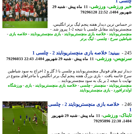
ی 1
ر ورزشی
-
ورزشی
-
11 ماه پیش - شنبه 29
1404، 22:52
79296120
حساس ترین دیدار هفته پنجم لیگ برتر انگلیس،
ریونایتد مقابل چلسی با نتیجه 2-1 پیروز شد. -
ستریونایتد
-
خلاصه بازی منچستریونایتد
-
بازی منچستریونایتد
-
خلاصه بازی
-
طین سرخ
-
چلسی
-
لیگ برتر
2
ببینید؛ خلاصه بازی منچستریونایتد 2 - چلسی 1
نویس
-
ورزشی
-
11 ماه پیش - شنبه 29 شهریور 1404، 22:43
79296033
دیدار تیم های فوتبال منچستریونایتد و چلسی با 3 گل و 2 اخراج به سود شیاطین
 خاتمه یافت. - بازی بزرگ هفته پنجم لیگ برتر انگلیس با ماجراهای متنوع در
یجه 2 بر یک به سود منچستریونایتد ...
ستریونایتد
-
منچستر
-
چلسی
-
خلاصه بازی منچستریونایتد
-
بازی
-
ورزشگاه
دترافورد
-
بازی منچستریونایتد
2
خلاصه بازی منچستریونایتد 2 - چلسی
ناک
-
ورزشی
-
11 ماه پیش - شنبه 29 شهریور
79295896
1404
 های فوتبال منچستریونایتد و چلسی در چارچوب