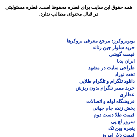
مه حقوق این سایت برای قطره محفوظ است. قطره مسئولیتی
در قبال محتوای مطالب ندارد.
وبروکرز: مرجع معرفی بروکرها
د شلوار جین زنانه
مت گوشی
ان پدیا
احی سایت در مشهد
 نوزاد
لود تلگرام و تلگرام طلایی
د ممبر تلگرام بدون ریزش
اری
شگاه لوله و اتصالات
 زنده جام جهانی
مت طلا دست دوم
ر اچ پی
ره وین تک
ت دلار امروز