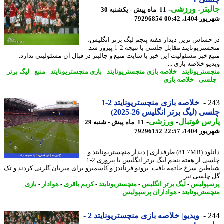
بتر
-
ورزشی
-
11 ماه پیش - یکشنبه 30
1404، 00:42
79296854
حساس ترین دیدار هفته پنجم لیگ برتر انگلیس،
منچستریونایتد مقابل چلسی با نتیجه 2-1 پیروز شد.
ع خبر مسئولیت این خبر با سایت منبع و جالبتر در قبال آن مسئولیتی ندارد. -
و خلاصه بازی ...
ستریونایتد
-
خلاصه بازی منچستریونایتد
-
بازی منچستریونایتد
-
منبع
-
لیگ برتر
سی
-
خلاصه بازی
2
خلاصه بازی منچستریونایتد 2-1
ی (لیگ برتر انگلیس 26-2025)
س فوتبال
-
ورزشی
-
11 ماه پیش - شنبه 29
1404، 22:57
79296152
دانلود (81.7MB) طرفداری | دیدار منچستریونایتد و
چلسی از هفته پنجم لیگ برتر انگلیس با پیروزی 2-1
طین سرخ خاتمه یافت. برونو فرناندز و کاسمیرو برای میزبان گلزنی کردند و تک
چلسی نیز ...
پولیس
-
لیگ برتر انگلیس
-
منچستریونایتد
-
کریم باقری
-
هوادار
-
بازی
ستریونایتد
-
هواداران پرسپولیس
2
ویدیو| خلاصه بازی منچستریونایتد 2 -