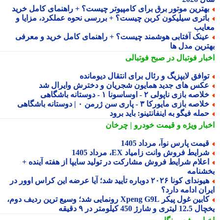
هترین موتور برق برای کامپیوتر چیست؟ + راهنمای کامل خرید
اتری سیلیکون کربن چیست؟ + بررسی نحوه عملکرد، مزایا و
ایب
ینک آفتابی هوشمند چیست؟ + راهنمای کامل خرید و معرفی
ترین مدل ها
بار فوتبال در صبح فوتبالی
وافق لایپزیگ و رئال برای انتقال دیومانده
کس های جدید همایون شجریان و دخترش وایرال شد
لاصه بازی ناپولی ۲ - اوساسونا ۱ - دوستانه باشگاهی
لاصه بازی مایورکا ۳ - پاری سن ژرمن ۰ | دوستانه باشگاهی
مله فیگو به اینفانتینو: باید برود
بار ویژه
و قیمت خودرو | چرخان
یمت پارس نوآ، مرداد 1405
رایط فروش وانت زامیاد EX، مرداد 1405
علام شرایط فروش مشارکت در تولید سایپا از هفته آینده +
شنامه
هیوندای کونا ۲۰۲۶ دوباره تأیید شد؛ آیا عرضه این کراس اوور در
ان ادامه دارد؟
کابین غول پیکر Xpeng G9L رونمایی شد؛ وسیع ترین ردیف دوم،
ری و شارژ 450 کیلومتر در ۹ دقیقه