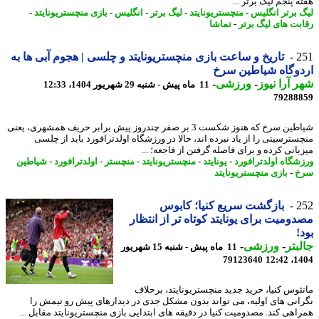
 پنجم لیگ برتر ...
 برتر انگلیس
-
منچستریونایتد
-
لیگ برتر
-
انگلیس
-
بازی منچستریونایتد
-
بت های لیگ برتر
-
تماشا
2
تاریخ و ساعت بازی منچستریونایتد و چلسی | هجوم آبی ها به
وگاه شیاطین سرخ
 آرا نیوز
-
ورزشی
-
11 ماه پیش - شنبه 29 شهریور 1404، 12:33
79288
شیاطین سرخ که هنوز شکست 3 بر صفر چندروز پیش برابر حریف همشهری، یعنی
سترسیتی را از یاد نبرده اند، حالا در ورزشگاه اولدترافورد باید از چلسی
بانی کرده و برای فاصله گرفتن از فاجعه؛ ...
شگاه اولدترافورد
-
یونایتد
-
منچستریونایتد
-
منچستر
-
اولدترافورد
-
شیاطین
خ
-
بازی منچستریونایتد
2
بازگشت سریع کنیا؛ کابوس
ومیت برای یونایتد کوتاه تر از انتظار
!
بتر
-
ورزشی
-
11 ماه پیش - شنبه 15 شهریور
79123640
1404
ئوس کنیا، خرید جدید منچستریونایتد، برخلاف
انی های اولیه، می تواند بدون مشکل جدی در دیدارهای پیش رو تیمش را
اهی کند. مصدومیت کنیا در دقیقه های ابتدایی بازی منچستریونایتد مقابل ...