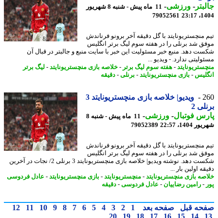
بتر
-
ورزشی
-
11 ماه پیش - شنبه 8 شهریور
79052561
1404
 منچستریونایتد با گل دقیقه آخر برونو فرناندش
ق شد برنلی را در هفته سوم لیگ برتر انگلیس
ت دهد. منبع خبر مسئولیت این خبر با سایت منبع و جالبتر در قبال آن
لیتی ندارد. - ویدیو ...
ستریونایتد
-
هفته سوم لیگ برتر
-
خلاصه بازی منچستریونایتد
-
لیگ برتر
لیس
-
بازی منچستریونایتد
-
برنلی
-
دقیقه
2
ویدیو| خلاصه بازی منچستریونایتد 3
لی 2
س فوتبال
-
ورزشی
-
11 ماه پیش - شنبه 8
1404، 22:57
79052389
 منچستریونایتد با گل دقیقه آخر برونو فرناندش
ق شد برنلی را در هفته سوم لیگ برتر انگلیس
شکست دهد. نوشته ویدیو| خلاصه بازی منچستریونایتد 3 برنلی 2/ نجات در آخرین
ه اولین بار ...
صه بازی منچستریونایتد
-
منچستریونایتد
-
بازی منچستریونایتد
-
عادل فردوسی
-
رامین رضاییان
-
عادل فردوسی
-
دقیقه
حه قبل
صفحه بعد
1
2
3
4
5
6
7
8
9
10
11
12
20
19
18
17
16
15
14