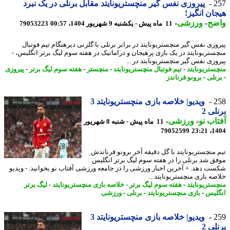
2
پیروزی نفس گیر منچستریونایتد مقابل برنلی در یک نبرد
ان انگیز!
ضح
-
ورزشی
-
11 ماه پیش - یکشنبه 9 شهریور 1404، 00:57
79053223
وزی نفس گیر منچستریونایتد در برابر برنلی با گلزنی دیرهنگام تیم فوتبال
ستریونایتد در یک بازی پرهیجان و دراماتیک در هفته سوم لیگ برتر انگلیس، -
وزی نفس گیر منچستریونایتد در ...
ستریونایتد
-
تیم فوتبال منچستریونایتد
-
منچستر
-
هفته سوم لیگ برتر
-
پیروزی
نلی
-
برونو فرناندز
2
ویدیو| خلاصه بازی منچستریونایتد 3
لی 2
اب نو
-
ورزشی
-
11 ماه پیش - شنبه 8 شهریور
79052599
1404
 منچستریونایتد با گل دقیقه آخر برونو فرناندش
ق شد برنلی را در هفته سوم لیگ برتر انگلیس
ت دهد. + آخرین اخبار ورزشی را در جامعه ورزشی آفتاب نو بخوانید. - ویدیو
صه بازی منچستریونایتد ...
ستریونایتد
-
هفته سوم لیگ برتر
-
خلاصه بازی منچستریونایتد
-
لیگ برتر
لیس
-
بازی منچستریونایتد
-
برنلی
-
ورزشی
2
ویدیو| خلاصه بازی منچستریونایتد 3
لی 2