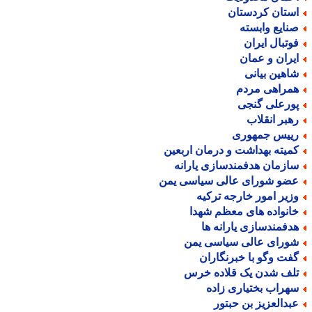
ستان کردستان
نایع وابسته
وتبال ایران
یران و عمان
اهین بیانی
مراهی مردم
ورعلی گنجی
هبر انقلاب
ییس جمهوری
میته بهداشت و درمان اربعین
ازمان هدفمندسازی یارانه
ضو شورای عالی سیاسی یمن
زیر امور خارجه ترکیه
انواده های معظم شهدا
دفمندسازی یارانه ها
ورای عالی سیاسی یمن
فت وگو با خبرنگاران
لف شدن یک قلاده خرس
هراب بختیاری زاده
بدالعزیز بن حبتور