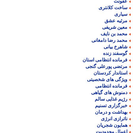
فونت
اخت کلانتری
یاری
رثیه عشق
عین شریفی
حمد بن نایف
حمد رضا دامغانی
اهرخ بیانی
وسفند زنده
رمانده انتظامی استان
رتضی پورعلی گنجی
ستاندار کردستان
یژگی های شخصیتی
رمانده انتظامی
منوش های گیاهی
ژیم غذایی سالم
برگزاری تسنیم
هداشت و درمان
اترازی انرژی
مایون شجریان
عمال محدودیت