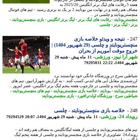
هفته 5 رقابت های لیگ برتر انگلیس 2025/26 به
مصاف هم رفتند و در نهایت من یونایند 2 بر یک به برتری رسید. - تیم های فوتبال
ستریونایتد و چلسی در ...
ستریونایتد
-
رقابت های لیگ برتر
-
لیگ برتر انگلیس
-
بازی منچستریونایتد
-
ر
-
لیگ برتر
-
چلسی
2
نتیجه و ویدئو خلاصه بازی
منچستریونایتد و چلسی (29 شهریور 1404) |
ج موقت آموریم از بحران
 آرا نیوز
-
ورزشی
-
11 ماه پیش - شنبه 29
1404، 22:22
79295831
طین سرخ در ورزشگاه خانگی خود توانستند برد
شمندی مقابل آبی های لندنی کسب کنند. - به گزارش شهرآرانیوز، تیم های
ستریونایتد و چلسی در چارچوب هفته پنجم لیگ برتر انگلیس، عصر امروز ...
ستریونایتد
-
یونایتد
-
خلاصه بازی منچستریونایتد
-
تیم های منچستریونایتد
-
طین سرخ
-
ورزشگاه اولدترافورد
-
بازی منچستریونایتد
2
خلاصه بازی منچستریونایتد - چلسی
اد 24
-
ورزشی
-
11 ماه پیش - شنبه 29 شهریور 1404، 20:07
79294529
 های منچستریونایتد و چلسی از هفته لیگانگلیس به مصاف هم رفته اند. -
رویداد24 تصاویری از خلاصه بازی منچستریونایتد و چلسی از هفته پنجم لیگ
یس را ببینید.