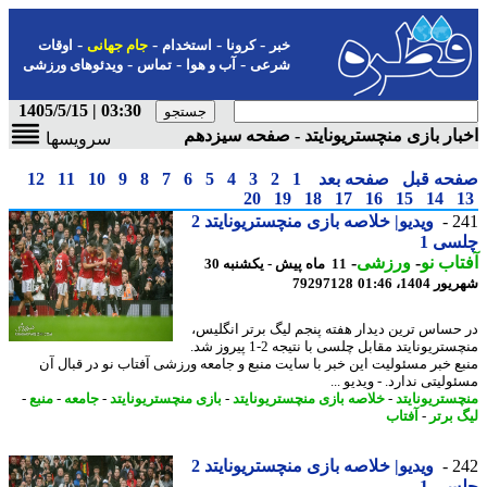
-
-
-
-
خبر
کرونا
استخدام
جام جهانی
اوقات
-
-
-
شرعی
آب و هوا
تماس
ویدئوهای ورزشی
03:30 | 1405/5/15
ار بازی منچستریونایتد - صفحه سیزدهم
سرویسها
حه قبل
صفحه بعد
1
2
3
4
5
6
7
8
9
10
11
12
20
19
18
17
16
15
14
2
ویدیو| خلاصه بازی منچستریونایتد 2
ی 1
اب نو
-
ورزشی
-
11 ماه پیش - یکشنبه 30
1404، 01:46
79297128
حساس ترین دیدار هفته پنجم لیگ برتر انگلیس،
منچستریونایتد مقابل چلسی با نتیجه 2-1 پیروز شد.
ع خبر مسئولیت این خبر با سایت منبع و جامعه ورزشی آفتاب نو در قبال آن
لیتی ندارد. - ویدیو ...
ستریونایتد
-
خلاصه بازی منچستریونایتد
-
بازی منچستریونایتد
-
جامعه
-
منبع
-
 برتر
-
آفتاب
2
ویدیو| خلاصه بازی منچستریونایتد 2
ی 1