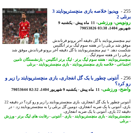
2
ویدیو| خلاصه بازی منچستریونایتد 3
لی 2
نویس
-
ورزشی
-
11 ماه پیش - یکشنبه 9
1404، 03:38
79053826
 منچستریونایتد با گل دقیقه آخر برونو فرناندش
ق شد برنلی را در هفته سوم لیگ برتر انگلیس
ت دهد. + تیم منچستریونایتد با گل دقیقه آخر برونو فرناندش موفق شد
لی را در هفته سوم لیگ ...
ستریونایتد
-
هفته سوم لیگ برتر
-
لیگ برتر انگلیس
-
بازنشستگان تامین
ماعی
-
خلاصه بازی منچستریونایتد
-
بازی منچستریونایتد
-
برنلی
2
آنتونی چطور با یک گل انفجاری، بازی منچستریونایتد را زیر و
کرد؟
ضح
-
ورزشی
-
11 ماه پیش - یکشنبه 9 شهریور 1404، 02:32
79053644
آنتونی چطور با یک گل انفجاری، بازی منچستریونایتد را زیر و رو کرد؟ در دقیقه 22
ی، آنتونی با یک ضربه انفجاری، دومین گل برنلی را به منچستریونایتد زد. - در
ی با یک ضربه انفجاری،
ستریونایتد
-
بازی منچستریونایتد
-
بازی
-
آنتونی
-
رقابت های لیگ برتر
-
ورزش
نلی