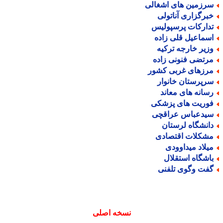
رزمین های اشغالی
برگزاری آناتولی
دارکات پرسپولیس
سماعیل قلی زاده
زیر خارجه ترکیه
رتضی فنونی زاده
رزهای غربی کشور
رپرستان خانوار
سانه های معاند
وریت های پزشکی
یدعباس عراقچی
انشگاه لرستان
شکلات اقتصادی
یلاد میداوودی
اشگاه استقلال
فت وگوی تلفنی
نسخه اصلی