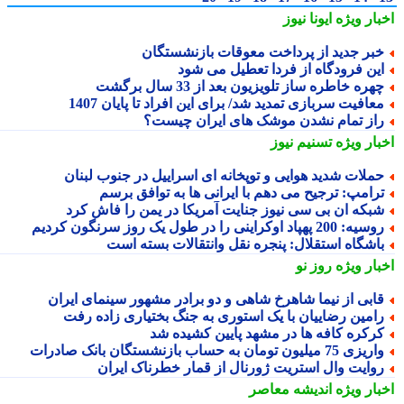
بار ویژه
ایونا نیوز
بر جدید از پرداخت معوقات بازنشستگان
ین فرودگاه از فردا تعطیل می شود
هره خاطره ساز تلویزیون بعد از 33 سال برگشت
عافیت سربازی تمدید شد/ برای این افراد تا پایان 1407
از تمام نشدن موشک های ایران چیست؟
بار ویژه
تسنیم نیوز
ملات شدید هوایی و توپخانه ای اسراییل در جنوب لبنان
رامپ: ترجیح می دهم با ایرانی ها به توافق برسم
بکه ان بی سی نیوز جنایت آمریکا در یمن را فاش کرد
یه: 200 پهپاد اوکراینی را در طول یک روز سرنگون کردیم
اشگاه استقلال: پنجره نقل وانتقالات بسته است
بار ویژه
روز نو
ابی از نیما شاهرخ شاهی و دو برادر مشهور سینمای ایران
امین رضاییان با یک استوری به جنگ بختیاری زاده رفت
رکره کافه ها در مشهد پایین کشیده شد
یزی 75 میلیون تومان به حساب بازنشستگان بانک صادرات
وایت وال استریت ژورنال از قمار خطرناک ایران
بار ویژه
اندیشه معاصر