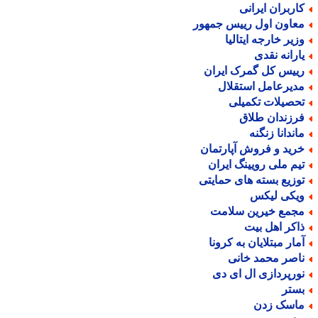
اربران ایرانی
عاون اول رییس جمهور
زیر خارجه ایتالیا
ارانه نقدی
ییس کل گمرک ایران
دیرعامل استقلال
حصیلات تکمیلی
رزندان طلاق
اندانا زنگنه
رید و فروش آپارتمان
یم ملی رویینگ ایران
وزیع بسته های حمایتی
یکی لیکس
جمع خیرین سلامت
اکر اهل بیت
مار مبتلایان به کرونا
اصر محمد خانی
ورپردازی ال ای دی
ستر
اسک زدن