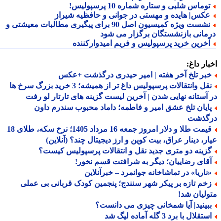
وماس شلبی و ستاره شماره 10 پرسپولیس!
کس| هایده و مهستی در جوانی و حافظیه شیراز
نشست ویژه کمیسیون اصل 90 برای پیگیری مطالبات معیشتی و
مانی بازنشستگان برگزار می شود
خرین خرید پرسپولیس و فریم امیدوارکننده
ار داغ:
بر تلخ آخر هفته | امیر حیدری درگذشت +عکس
نقل وانتقالات پرسپولیس داغ تر از همیشه؛ 3 خرید بزرگ سرخ ها
آستانه نهایی شدن | آخرین لیست گزینه های تارتار لو رفت
ایان تلخ عشق امیر و فاطمه؛ داماد محبوب سندرم داون
گذشت
قیمت طلا و دلار امروز جمعه 16 مرداد 1405؛ نرخ سکه، طلای 18
ر، دینار عراق، بیت کوین و ارز دیجیتال چند؟ (آنلاین)
زینه دو متری جدید نقل و انتقالات پرسپولیس کیست؟
قای رضاییان؛ دیگر به شرافتت قسم نخور!
ناریا» در تماشاخانه جوانمرد – خبرآنلاین
خم تازه بر پیکر شهر سنندج؛ پنجمین کودک قربانی بی عملی
لیان شد!
بینید| آیا شمخانی چیزی می دانست؟
تقلال با برد 3 گله آماده لیگ شد