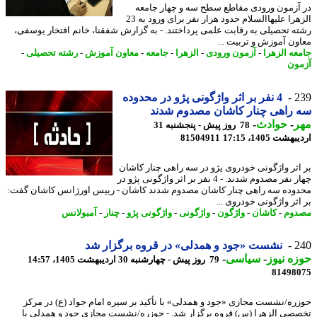
آزمون ورودی مقاطع سطح سه و چهار جامعه
الزهرا علیهاالسلام حدود هزار نفر برای ورود به 23
ه تحصیلی به رقابت علمی پرداختند. - به گزارش شفقنا، خانم افتخار یوسفی،
ون آموزش و تربیت ...
عه الزهرا
-
آزمون ورودی
-
الزهرا
-
جامعه
-
معاون آموزش
-
رشته تحصیلی
-
ون
2
4 نفر بر اثر واژگونی پژو در محدوده
راهی چنار کاشان مصدوم شدند
ر
-
حوادث
-
78 روز پیش - پنجشنبه 31
شت 1405، 17:15
81504911
اثر واژگونی خودروی پژو در سه راهی چنار کاشان
چهار نفر مصدوم شدند. - 4 نفر بر اثر واژگونی پژو در
وده سه راهی چنار کاشان مصدوم شدند کاشان - رییس اورژانس کاشان گفت:
اثر واژگونی خودروی ...
وم
-
کاشان
-
واژگون
-
واژگونی
-
واژگونی پژو
-
چنار
-
آمبولانس
2
نشست «جود و همدلی» در قروه برگزار شد
ه نیوز
-
سیاسی
-
79 روز پیش - چهارشنبه 30 اردیبهشت 1405، 14:57
81498
ره/نشست مجازی «جود و همدلی» با تأکید بر سیره امام جواد (ع) در مرکز
صی الزهرا (س) قروه برگزار شد. - حوزره/نشست مجازی جود و همدلی با