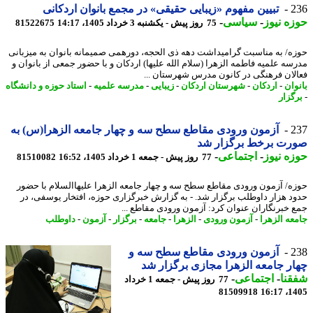
2
تبیین مفهوم «زیبایی حقیقی» در مجمع بانوان اردکانی
ه نیوز
-
سیاسی
-
75 روز پیش - یکشنبه 3 خرداد 1405، 14:17
81522675
ه/ به مناسبت گرامیداشت دهه ذی الحجه، دورهمی صمیمانه بانوان به میزبانی
سه علمیه فاطمه الزهرا (سلام الله علیها) اردکان و با حضور جمعی از بانوان و
لان فرهنگی در کانون مدرس شهرستان ...
وان
-
اردکان
-
شهرستان اردکان
-
زیبایی
-
مدرسه علمیه
-
استاد حوزه و دانشگاه
گزار
2
آزمون ورودی مقاطع سطح سه و چهار جامعه الزهرا(س) به
رت برخط برگزار شد
ه نیوز
-
اجتماعی
-
77 روز پیش - جمعه 1 خرداد 1405، 16:52
81510082
ه/ آزمون ورودی مقاطع سطح سه و چهار جامعه الزهرا علیهاالسلام با حضور
د هزار داوطلب برگزار شد. - به گزارش خبرگزاری حوزه، افتخار یوسفی، در
 خبرنگاران عنوان کرد: آزمون ورودی مقاطع ...
عه الزهرا
-
آزمون ورودی
-
الزهرا
-
جامعه
-
برگزار
-
آزمون
-
داوطلب
2
آزمون ورودی مقاطع سطح سه و
ر جامعه الزهرا مجازی برگزار شد
نا
-
اجتماعی
-
77 روز پیش - جمعه 1 خرداد
81509918
1405