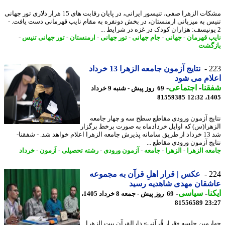
مشکات الزهرا صفی، تنیسور ایرانی، در پایان رقابت های 15 هزار دلاری تور جهانی
س به میزبانی ارمنستان، در بخش دونفره به مقام نایب قهرمانی دست یافت. -
ب قهرمان
-
جهانی
-
جام جهانی
-
تور جهانی
-
ارمنستان
-
تور جهانی تنیس
-
گشت
2
نتایج آزمون جامعه الزهرا 13 خرداد
ام می شود
نا
-
اجتماعی
-
69 روز پیش - شنبه 9 خرداد
81559385
1405
یج آزمون ورودی مقاطع سطح سه و چهار جامعه
هرا(س) که اوایل خردادماه به صورت برخط برگزار
شد 13 خرداد از طریق سامانه پذیرش جامعه الزهرا اعلام خواهد شد. - شفقنا-
یج آزمون ورودی مقاطع ...
عه الزهرا
-
الزهرا
-
جامعه
-
آزمون ورودی
-
رشته تحصیلی
-
آزمون
-
خرداد
2
عکس | قرار اهلِ قرآن به مجموعه
قان مهدی شاهدیه رسید
نا
-
سیاسی
-
69 روز پیش - جمعه 8 خرداد 1405،
81556589
23
رمین جلسه «قرارِ قُرآنی» دارالقرآن بیت الزهرا