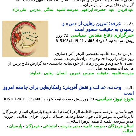
رش دفاع پرس از مازندران، ...
 قربان
-
عید
-
حضرت ابراهیم
-
مدرسه علمیه
-
بندگی
-
مدرس
-
علی نژاد
2
عرفه؛ تمرین رهایی از «من» و
یدن به حقیقت حضور است
رگزاری دفاع مقدس
-
سیاسی
-
72 روز
ه شنبه 5 خرداد 1405، 19:00
81539541
س مدرسه علمیه تخصصی الزهرا (س) ساری،
 عرفه را رویدادی وجودی برای بازتعریف نسبت
ان با خداوند و تمرین رهایی از خودبنیادی دانست. - به گزارش دفاع پرس از
ندران، معصومه صابری ...
سه علمیه
-
حقیقت
-
مدرس
-
تمرین
-
انسان
-
رهایی
-
خداوند
2
وحدت، عدالت و نقش آفرینی؛ راهکارهایی برای جامعه امروز
ت
ه نیوز
-
سیاسی
-
73 روز پیش - سه شنبه 5 خرداد 1405، 15:57
81538420
ه/ مدیر مدرسه علمیه فاطمه الزهرا (سلام الله علیها) پارسیان استان هرمزگان
پرداختن به موضوعاتی چون حفظ وحدت اجتماعی، لزوم اجرای عدالت، - حوزه/
ر مدرسه علمیه فاطمه الزهرا (سلام ...
ان هرمزگان
-
مدرسه علمیه
-
مدیر مدرسه
-
اجتماعی
-
هرمزگان
-
پارسیان
-
لت