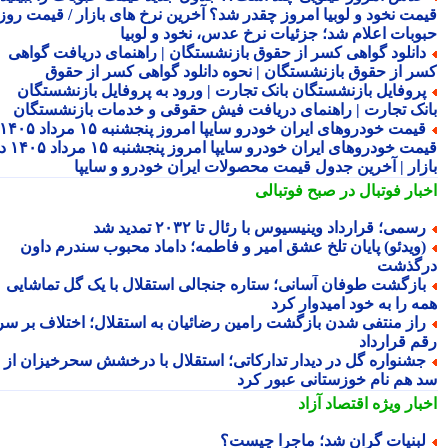
مت نخود و لوبیا امروز چقدر شد؟ آخرین نرخ های بازار / قیمت روز
وبات اعلام شد؛ جزئیات نرخ عدس، نخود و لوبیا
انلود گواهی کسر از حقوق بازنشستگان | راهنمای دریافت گواهی
ر از حقوق بازنشستگان | نحوه دانلود گواهی کسر از حقوق
روفایل بازنشستگان بانک تجارت | ورود به پروفایل بازنشستگان
نک تجارت | راهنمای دریافت فیش حقوقی و خدمات بازنشستگان
قیمت خودروهای ایران خودرو سایپا امروز پنجشنبه ۱۵ مرداد ۱۴۰۵ |
قیمت خودروهای ایران خودرو سایپا امروز پنجشنبه ۱۵ مرداد ۱۴۰۵ در
زار | آخرین جدول قیمت محصولات ایران خودرو و سایپا
بار فوتبال در صبح فوتبالی
سمی؛ قرارداد وینیسیوس با رئال تا ۲۰۳۲ تمدید شد
ویدئو) پایان تلخ عشق امیر و فاطمه؛ داماد محبوب سندرم داون
گذشت
ازگشت طوفان آسانی؛ ستاره جنجالی استقلال با یک گل تماشایی
ه را به خود امیدوار کرد
از منتفی شدن بازگشت رامین رضائیان به استقلال؛ اختلاف بر سر
م قرارداد
شنواره گل در دیدار تدارکاتی؛ استقلال با درخشش سحرخیزان از
 هم نام خوزستانی عبور کرد
بار ویژه
اقتصاد آزاد
بنیات گران شد؛ ماجرا چیست؟