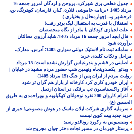
جدول قطعی برق شهرکرد، بروجن و لردگان امروز جمعه 16
مرداد 1405 +برنامه خاموشی فلارد، کیار، فارسان، کوهرنگ، بن،
شهر و... (چهارمحال و بختیاری )
ستقلال با قدرت به استقبال لیگ برتر رفت!
لت لجبازی کودکان با مادر از نگاه متخصصان
فال ابجد امروز جمعه 16 مرداد 1405/ شاید آرزوی محالتان
ورده شود
سامانه ثبت نام لاستیک دولتی سواری 1405؛ آدرس، مدارک،
حل و نکات کلیدی خرید
صابتی در قشم و بندرعباس گزارش نشده است؛ 15 مرداد
یدئو | یکصدوپنجاه ونهمین شب حضور مردم مشهد در خیابان |
ت مردم از ایران پس از جنگ (15 مرداد 1405)
یران خودرو کاری کرد کارخانه از بازار هم گران تر شود
غاز واکسیناسیون تب برفکی در استان اردبیل
اعزام کاروان 200 نفره نوجوانان کهگیلویه و بویراحمدی به طریق
سین (ع)
رمایه گذاری شرکت ایلان ماسک در هوش مصنوعی؛ خبری از
د جدید بیت کوین نیست
ینیسیوس به رکورد رونالدو رسید
رستار قهرمان در مسیر نجات دختر جوان مجروح شد