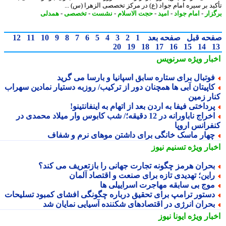
ید بر سیره امام جواد (ع) در مرکز تخصصی الزهرا (س) ...
زار
-
امام جواد
-
امید
-
حجت الاسلام
-
نشست
-
تخصصی
-
همدلی
حه قبل
صفحه بعد
1
2
3
4
5
6
7
8
9
10
11
12
20
19
18
17
16
15
14
بار ویژه
سرنویس
وتبال برای ستاره سابق اسپانیا و بارسا می گرید
اپیتان آبی ها همچنان دور از ترکیب/ روزبه دستیار نمادین سهراب
ار زمین
رداختی فیفا به اردن بعد از اتهام به اینفانتینو!
اخراج ناباورانه در 12 دقیقه؛/ شب کابوس وار میلاد محمدی در
فرانس اروپا
هار ماسک خانگی برای داشتن موهای نرم و شفاف
بار ویژه
تسنیم نیوز
حران هرمز چگونه تجارت جهانی را بازتعریف می کند؟
این؛ تهدیدی تازه برای صنعت و اقتصاد آلمان
وج بی سابقه مهاجرت اسراییلی ها
ستور ترامپ برای تحقیق درباره چگونگی افشای کمبود تسلیحات
حران انرژی در اقتصادهای شکننده آسیایی نمایان شد
بار ویژه
ایونا نیوز