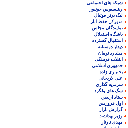
بکه های اجتماعی
ینیسیوس جونیور
یگ برتر فوتبال
دیرکل حفظ آثار
مایندگان مجلس
اشگاه استقلال
ستقبال گسترده
یدار دوستانه
یلیارد تومان
نقلاب فرهنگی
مهوری اسلامی
ختیاری زاده
لی لاریجانی
رمایه گذاری
گ های ولگرد
تاد اربعین
ول فروردین
زارش بازار
زیر بهداشت
هدی تارتار