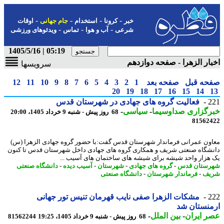
-
-
-
-
خبر
کرونا
استخدام
جام جهانی
اوقات
-
-
-
شرعی
آب و هوا
تماس
ویدئوهای ورزشی
05:19 | 1405/5/16
ار الزهرا - صفحه دوازدهم
سرویسها
حه قبل
صفحه بعد
1
2
3
4
5
6
7
8
9
10
11
12
20
19
18
17
16
15
14
2
فعالیت گروه های جهادی در شهرستان قدس
رگزاری صداوسیما
-
سیاسی
-
68 روز پیش - شنبه 9 خرداد 1405، 20:00
81562
ون عمرانی فرماندار شهرستان قدس گفت:با حضور گروه جهادی الزهرا (س)
شگاه صنعتی شریف و همکاری گروه های جهادی داخل شهرستان قدس تا کنون
هزار واحد شیشه برای شیشه های ساختمان های آسیب ...
ستان قدس
-
گروه های جهادی
-
شهرستان
-
آسیب دیده
-
دانشگاه صنعتی
یف
-
فرماندار شهرستان
-
دانشگاه صنعتی
2
مشکات الزهرا صفی نایب قهرمان تنیس تور جهانی
نستان شد
 ایران
-
بین الملل
-
68 روز پیش - شنبه 9 خرداد 1405، 19:25
81562244