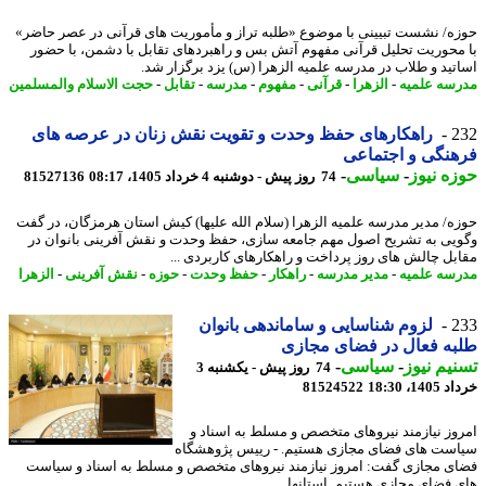
ه/ نشست تبیینی با موضوع «طلبه تراز و مأموریت های قرآنی در عصر حاضر»
محوریت تحلیل قرآنی مفهوم آتش بس و راهبردهای تقابل با دشمن، با حضور
تید و طلاب در مدرسه علمیه الزهرا (س) یزد برگزار شد.
سه علمیه
-
الزهرا
-
قرآنی
-
مفهوم
-
مدرسه
-
تقابل
-
حجت الاسلام والمسلمین
2
راهکارهای حفظ وحدت و تقویت نقش زنان در عرصه های
نگی و اجتماعی
ه نیوز
-
سیاسی
-
74 روز پیش - دوشنبه 4 خرداد 1405، 08:17
81527136
ه/ مدیر مدرسه علمیه الزهرا (سلام الله علیها) کیش استان هرمزگان، در گفت
یی به تشریح اصول مهم جامعه سازی، حفظ وحدت و نقش آفرینی بانوان در
بل چالش های روز پرداخت و راهکارهای کاربردی ...
سه علمیه
-
مدیر مدرسه
-
راهکار
-
حفظ وحدت
-
حوزه
-
نقش آفرینی
-
الزهرا
2
لزوم شناسایی و ساماندهی بانوان
ه فعال در فضای مجازی
یم نیوز
-
سیاسی
-
74 روز پیش - یکشنبه 3
14، 18:30
81524522
وز نیازمند نیروهای متخصص و مسلط به اسناد و
ست های فضای مجازی هستیم. - رییس پژوهشگاه
ی مجازی گفت: امروز نیازمند نیروهای متخصص و مسلط به اسناد و سیاست
 فضای مجازی هستیم. استانها ...