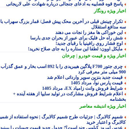
اسخ قوه قضاییه به ادعای جنجالی درباره شهادت علی لاریجانی
بار ویژه
رونگار
کرار چینش قبلی در آخرین محک پیش فصل/ قمار بزرگ سهراب با
 مدافع استقلال
ین خوراکی ها مغز را نجات می دهند
ش راه حل فلیک برای عبور از بحران جدی بارسا
وج فشار روی رافینیا با رقبای جدید!
ایکل اوون: لطفا این ستاره را به جای صلاح نخرید!
بار ویژه
و قیمت خودرو | چرخان
چری جتور F700 پلاگین هیبریدی را با 892 اسب بخار و عمق گذرآب
 معرفی کرد
یمت جدید بنزین سوپر وارداتی اعلام شد
یمت پارس نوآ، مرداد 1405
رایط فروش وانت زامیاد EX، مرداد 1405
علام شرایط فروش مشارکت در تولید سایپا از هفته آینده +
شنامه
بار ویژه
اندیشه معاصر
میم کالابرگ | جزئیات طرح شمیم کالابرگ | نحوه استفاده از شمیم
لابرگ و اعتبار خرید
دس امروز کیلویی چند است؟؛ جدول جدید قیمت حبوبات را ببینید /