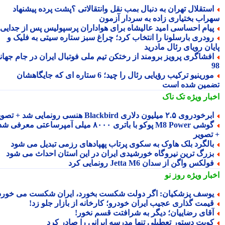
ستقلال تهران به دنبال بمب نقل وانتقالاتی ؟پشت پرده پیشنهاد
راب بختیاری زاده به سردار آزمون
یام احساسی امید عالیشاه برای هواداران پرسپولیس پس از جدایی
ودری بارسلونا را انتخاب کرد؛ چراغ سبز ستاره سیتی به فلیک و
یان رویای رئال مادرید
فشاگری پرویز برومند از رختکن تیم ملی فوتبال ایران در جام جهانی
مورینیو ترکیب رؤیایی رئال را چید؛ 6 ستاره ای که جایگاهشان
مین شده است
بار ویژه
تک ناک
رخودروی ۲.۵ میلیون دلاری Blackbird هنسی رونمایی شد + تصویر
گوشی M8 Power پوکو با باتری ۸۰۰۰ میلی آمپرساعتی معرفی شد
تصویر
الگرد بلک هاوک به سکوی پرتاب پهپادهای رزمی تبدیل می شود
زرگ ترین نیروگاه خورشیدی ایران در این استان احداث می شود
ولکس واگن از سدان Jetta M6 رونمایی کرد
بار ویژه
روز نو
وسف پزشکیان: اگر دولت شکست بخورد، ایران شکست می خورد
یمت گذاری عجیب ایران خودرو؛ کارخانه از بازار جلو زد!
قای رضاییان؛ دیگر به شرافتت قسم نخور!
ویت دستور تعطیلی تنها مدرسه ایرانی را صادر کرد