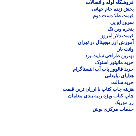
شگاه لوله و اتصالات
 زنده جام جهانی
مت طلا دست دوم
ر اچ پی
ره وین تک
ت دلار امروز
زش ارز دیجیتال در تهران
ت بار
رین طراحی سایت یزد
د مانیتور استوک
د فالوور پاپ آپ اینستاگرام
یای تبلیغاتی
ید سالت
نه چاپ کتاب با ارزان ترین قیمت
 کتاب ویژه رتبه بندی معلمان
موزیک
مات مرکزی بوش