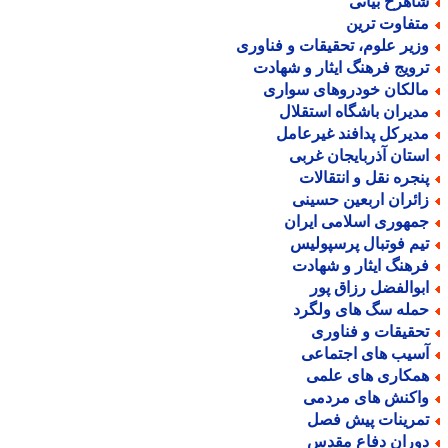
اهرخ بیانی
تفاوت ترین
زیر علوم، تحقیقات و فناوری
رویج فرهنگ ایثار و شهادت
الکان خودروهای سواری
دیران باشگاه استقلال
دیرکل پدافند غیرعامل
ستان آذربایجان غربی
نجره نقل و انتقالات
ائران اربعین حسینی
مهوری اسلامی ایران
یم فوتبال پرسپولیس
رهنگ ایثار و شهادت
بوالفضل رزاق پور
مله سگ های ولگرد
حقیقات و فناوری
سیب های اجتماعی
مکاری های علمی
اکنش های مردمی
مرینات پیش فصل
وران دفاع مقدس