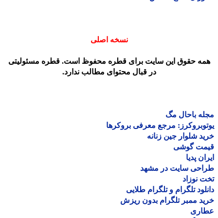
نسخه اصلی
مه حقوق این سایت برای قطره محفوظ است. قطره مسئولیتی
در قبال محتوای مطالب ندارد.
ه باحال مگ
وبروکرز: مرجع معرفی بروکرها
د شلوار جین زنانه
مت گوشی
ان پدیا
احی سایت در مشهد
 نوزاد
لود تلگرام و تلگرام طلایی
د ممبر تلگرام بدون ریزش
اری