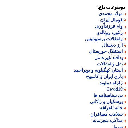
ضوعات داغ:
یلاد محمدی
وتبال ایران
ام فرزندآوری
کورد رونالدو
انتقالات پرسپولیس
رز دیجیتال
ستقلال خوزستان
دافند غیرعامل
قل و انتقالات
ستان کهگیلویه و بویراحمد
ازی ایران و کامبوج
لزله دماوند
Covid1
ی شناسنامه ها
زشکیان و زاکانی
انه الغرافه
لامت مسافران
ذاکره محرمانه
هروا