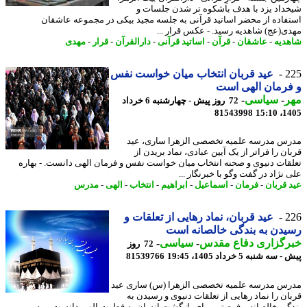
داد یزد با هدف باشکوه تر شدن جلسات و
فاده از محضر اساتید قرآنی به جلسه مجید بیکی در مجموعه عاشقان
ی(عج) شاهدیه رسید. - عکس قرار ...
دیه
-
عاشقان
-
قرآن
-
اساتید قرآنی
-
دارالقرآن
-
قرار
-
مهدی
2
عید قربان انتخاب میان خواست نفس
رمان الهی است
ر
-
سیاسی
-
72 روز پیش - چهارشنبه 6 خرداد
81543998
1405
س مدرسه علمیه تخصصی الزهرا ساری، عید
ن را فراتر از یک آیین عبادی، نماد بریدن از
قات دنیوی و صحنه انتخاب میان خواست نفس و فرمان الهی دانست. - بهاره
نژاد در گفت وگو با خبرنگار ...
 قربان
-
فرمان
-
اسماعیل
-
ابراهیم
-
انتخاب
-
الهی
-
مدرس
2
عید قربان، نماد رهایی از تعلقات و
دن به بندگی خالصانه است
رگزاری دفاع مقدس
-
سیاسی
-
72 روز
ه شنبه 5 خرداد 1405، 19:45
81539766
س مدرسه علمیه تخصصی الزهرا (س) ساری عید
ان را نماد رهایی از تعلقات دنیوی و رسیدن به
گی خالصانه و فرصتی برای بازگشت انسان به فطرت الهی دانست. - به