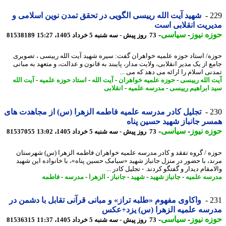
2
شهید آیت الله رییسی الگویی در تحقق تمدن نوین اسلامی و
ریت انقلابی است
ه نیوز
-
سیاسی
-
73 روز پیش - سه شنبه 5 خرداد 1405، 15:27
81538189
ه/ استاد حوزه علمیه خواهران گفت: سیره شهید آیت الله رییسی ، تصویری
 از یک مدیر انقلابی، ولایت مدار، پایبند به قانون و عدالت، و متعهد به مبانی
نی اسلام را ارائه می دهد که می ...
 الله رییسی
-
حوزه علمیه خواهران
-
آیت الله
-
استاد حوزه علمیه
-
آیت الله
 ابراهیم رییسی
-
مدرسه علمیه
-
انقلابی
2
تجلیل کادر مدرسه علمیه فاطمه الزهرا (س) از مجاهدت های
ر جانباز شهید حسین پناه
ه نیوز
-
سیاسی
-
73 روز پیش - سه شنبه 5 خرداد 1405، 13:02
81537055
ه / گروه تفقد و کادر مدرسه علمیه خواهران فاطمه الزهرا (س) شهرستان
د، با حضور در منزل جانباز شهید «سیامک حسین پناه»، با خانواده این شهید
مقام دیدار و گفتگو کردند. - تجلیل کادر ...
سه علمیه
-
جانباز شهید
-
شهید
-
جانباز
-
الزهرا
-
مدرسه
-
فاطمه
2
واکاوی مفهوم «طلبه تراز» و مبانی قرآنی تقابل با دشمن در
سه علمیه الزهرا (س) یزد+عکس
ه نیوز
-
سیاسی
-
73 روز پیش - سه شنبه 5 خرداد 1405، 11:37
81536315