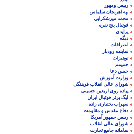
ییس ومهور
په اهرنجان سلماس
حمد میرشکرایی
وتبال پنج نفره
رایدی
یگه
عترافات
ماینده رودبار
وهیزات
میمم
بس دعا
زارت آموزش
ورای عالی انقلاب فرهنگی
یاده روی اربعین حسینی
یگ برتر فوتبال ایران
هراب بختیاری زاده
فاع مقدس و مقاومت
ییس جمهور آمریکا
ورای عالی انقلاب
امانه جامع تجارت