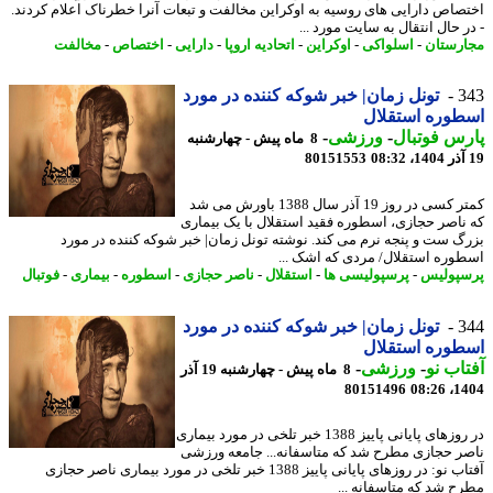
صاص دارایی های روسیه به اوکراین مخالفت و تبعات آنرا خطرناک اعلام کردند.
 ﺣﺎل اﻧﺘﻘﺎل ﺑﻪ ﺳﺎﯾﺖ ﻣﻮرد ...
رستان
-
اسلواکی
-
اوکراین
-
اتحادیه اروپا
-
دارایی
-
اختصاص
-
مخالفت
3
تونل زمان| خبر شوکه کننده در مورد
وره استقلال
س فوتبال
-
ورزشی
-
8 ماه پیش - چهارشنبه
80151553
کمتر کسی در روز 19 آذر سال 1388 باورش می شد
ناصر حجازی، اسطوره فقید استقلال با یک بیماری
گ ست و پنجه نرم می کند. نوشته تونل زمان| خبر شوکه کننده در مورد
وره استقلال/ مردی که اشک ...
پولیس
-
پرسپولیسی ها
-
استقلال
-
ناصر حجازی
-
اسطوره
-
بیماری
-
فوتبال
3
تونل زمان| خبر شوکه کننده در مورد
وره استقلال
اب نو
-
ورزشی
-
8 ماه پیش - چهارشنبه 19 آذر
80151496
1404
در روزهای پایانی پاییز 1388 خبر تلخی در مورد بیماری
ر حجازی مطرح شد که متاسفانه... جامعه ورزشی
آفتاب نو: در روزهای پایانی پاییز 1388 خبر تلخی در مورد بیماری ناصر حجازی
ح شد که متاسفانه ...