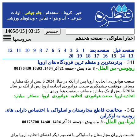
-
-
-
-
خبر
کرونا
استخدام
جام جهانی
اوقات
-
-
-
شرعی
آب و هوا
تماس
ویدئوهای ورزشی
03:15 | 1405/5/15
ار اسلواکی - صفحه هجدهم
سرویسها
حه قبل
صفحه بعد
1
2
3
4
5
6
7
8
9
10
11
12
20
19
18
17
16
15
14
3
پرترددترین و منظم ترین فرودگاه های اروپا
نویس
-
بین الملل
-
8 ماه پیش - جمعه 21 آذر 1404، 16:03
80176430
صنعت هوانوردی اتحادیه اروپا پس از آنکه در سال 2024 با بیش از یک میلیارد
فر، موفقیت چشمگیری صنعت هوانوردی اتحادیه اروپا پس از آنکه در سال
ر، - صنعت هوانوردی ...
دیه اروپا
-
صنعت هوانوردی
-
اتحادیه
-
هوانوردی
-
اروپا
-
مسافر
-
میلیارد
3
مخالفت قاطع مجارستان و اسلواکی با اختصاص دارایی های
یه به اوکراین
ا
-
بین الملل
-
8 ماه پیش - جمعه 21 آذر 1404، 14:40
80175708
ت وزیران مجارستان و اسلواکی با تصمیم دیگر اعضای اتحادیه اروپا برای