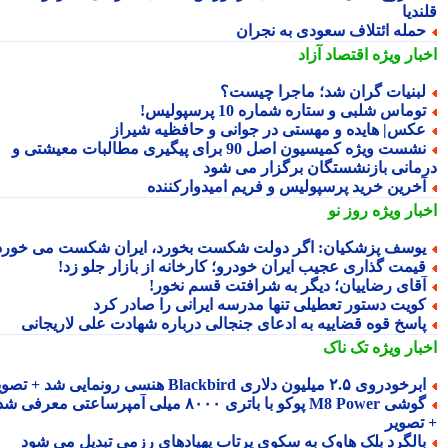
دیا
مله ائتلاف سعودی به نجران
بار ویژه
اقتصاد آزاد
بنیات گران شد؛ ماجرا چیست؟
وماس شلبی و ستاره شماره 10 پرسپولیس!
کس| هایده و مهستی در جوانی و حافظیه شیراز
نشست ویژه کمیسیون اصل 90 برای پیگیری مطالبات معیشتی و
مانی بازنشستگان برگزار می شود
خرین خرید پرسپولیس و فریم امیدوارکننده
بار ویژه
روز نو
وسف پزشکیان: اگر دولت شکست بخورد، ایران شکست می خورد
یمت گذاری عجیب ایران خودرو؛ کارخانه از بازار جلو زد!
قای رضاییان؛ دیگر به شرافتت قسم نخور!
ویت دستور تعطیلی تنها مدرسه ایرانی را صادر کرد
اسخ قوه قضاییه به ادعای جنجالی درباره شهادت علی لاریجانی
بار ویژه
تک ناک
رخودروی ۲.۵ میلیون دلاری Blackbird هنسی رونمایی شد + تصویر
گوشی M8 Power پوکو با باتری ۸۰۰۰ میلی آمپرساعتی معرفی شد
تصویر
الگرد بلک هاوک به سکوی پرتاب پهپادهای رزمی تبدیل می شود