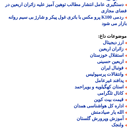
ستگیری عامل انتشار مطالب توهین آمیز علیه زائران اربعین در
ای مجازی
ردمی K100 پرو مکس با باتری غول پیکر و شارژ بی سیم روانه
ار می شود
ضوعات داغ:
رز دیجیتال
ائران اربعین
ستقلال خوزستان
ربعین حسینی
وتبال ایران
انتقالات پرسپولیس
دافند غیرعامل
ستان کهگیلویه و بویراحمد
انال تلگرامی
یمت بیت کوین
داره کل هواشناسی همدان
لله یار صیادمنش
موزش وپرورش گلستان
لنجک