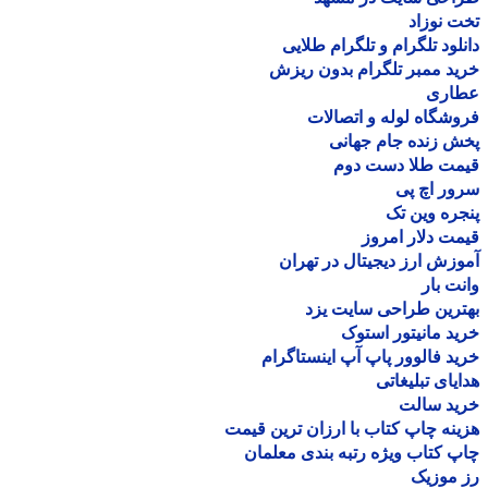
 نوزاد
لود تلگرام و تلگرام طلایی
د ممبر تلگرام بدون ریزش
اری
شگاه لوله و اتصالات
 زنده جام جهانی
مت طلا دست دوم
ر اچ پی
ره وین تک
ت دلار امروز
زش ارز دیجیتال در تهران
ت بار
رین طراحی سایت یزد
د مانیتور استوک
د فالوور پاپ آپ اینستاگرام
یای تبلیغاتی
ید سالت
نه چاپ کتاب با ارزان ترین قیمت
 کتاب ویژه رتبه بندی معلمان
موزیک