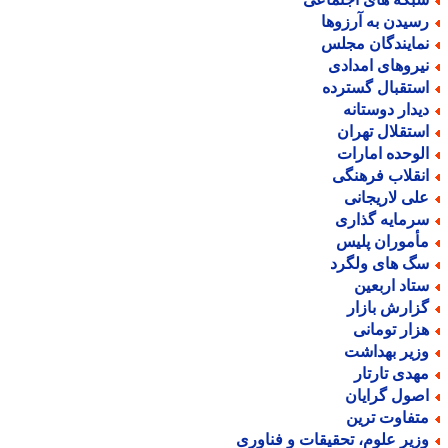
سیدن به آرزوها
مایندگان مجلس
یروهای امدادی
ستقبال گسترده
یدار دوستانه
ستقلال تهران
لوحده امارات
نقلاب فرهنگی
لی لاریجانی
رمایه گذاری
أموران پلیس
گ های ولگرد
تاد اربعین
زارش بازار
زار تومانی
زیر بهداشت
هدی تارتار
صول گرایان
تفاوت ترین
زیر علوم، تحقیقات و فناوری