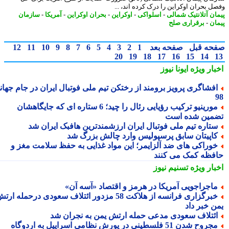
ل بحران اوکراین را درک کرده اند، ...
ان آتلانتیک شمالی
-
اسلواکی
-
اوکراین
-
بحران اوکراین
-
آمریکا
-
سازمان
ان
-
برقراری صلح
حه قبل
صفحه بعد
1
2
3
4
5
6
7
8
9
10
11
12
20
19
18
17
16
15
14
بار ویژه
ایونا نیوز
فشاگری پرویز برومند از رختکن تیم ملی فوتبال ایران در جام جهانی
مورینیو ترکیب رؤیایی رئال را چید؛ 6 ستاره ای که جایگاهشان
مین شده است
تاره تیم ملی فوتبال ایران ارزشمندترین هافبک ایران شد
اپیتان سابق پرسپولیس وارد چالش بزرگ شد
وراکی های ضد آلزایمر؛ این مواد غذایی به حفظ سلامت مغز و
فظه کمک می کنند
بار ویژه
تسنیم نیوز
اجراجویی آمریکا در هرمز و اقتصاد «آسه آن»
خبرگزاری فرانسه از هلاکت 58 مزدور ائتلاف سعودی درحمله ارتش
ن خبر داد
ئتلاف سعودی مدعی حمله ارتش یمن به نجران شد
مجروح شدن 51 فلسطینی در یورش نظامی اسراییل به اردوگاه