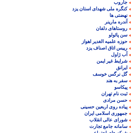
اروب
نگره ملی شهدای استان یزد
هضتی ها
ندره مارینر
وستاهای دلفان
ن پائولو
وزه علمیه الغدیر اهواز
ییس اتاق اصناف یزد
ب ژاول
رایط غیر ایمن
یرانق
ل نرگس خوسف
فر به هند
یکاسو
بت نام تهران
سن مرادی
یاده روی اربعین حسینی
مهوری اسلامی ایران
ورای عالی انقلاب
امانه جامع تجارت
بکه های اجتماعی