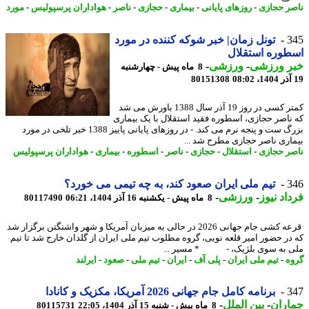
ر حجازی
-
روزهای پایانی
-
بیماری
-
حجازی
-
ناصر
-
هواداران پرسپولیس
-
مورد
3
تونل زمان| خبر شوکه کننده در مورد
وره استقلال
ر ورزشی
-
ورزشی
-
8 ماه پیش - چهارشنبه
80151308
کمتر کسی در روز 19 آذر سال 1388 باورش می شد
ناصر حجازی، اسطوره فقید استقلال با یک بیماری
بزرگ ست و پنجه نرم می کند. - در روزهای پایانی پاییز 1388 خبر تلخی در مورد
اری ناصر حجازی مطرح شد ...
ر حجازی
-
استقلال
-
حجازی
-
ناصر
-
اسطوره
-
بیماری
-
هواداران پرسپولیس
3
تیم ملی ایران صعود کند، به چه تیمی می خورد؟
اد نیوز
-
ورزشی
-
8 ماه پیش - یکشنبه 16 آذر 1404، 06:21
80117490
قرعه کشی جام جهانی 2026 در حالی به میزبان آمریکا و شهر واشنگتن برگزار شد
در حضور امیر قلعه نویی، گروه مطلوب تیم ملی ایران از گلدان خارج شد تا تیم
 به سوی بلژیک، - * مسیر ...
ه
-
تیم ملی ایران
-
پلی آف
-
ایران
-
تیم ملی
-
صعود
-
ایرلند
3
برنامه کامل جام جهانی 2026 آمریکا، مکزیک و کانادا
اران
-
بین الملل
-
8 ماه پیش - شنبه 15 آذر 1404، 22:05
80115731