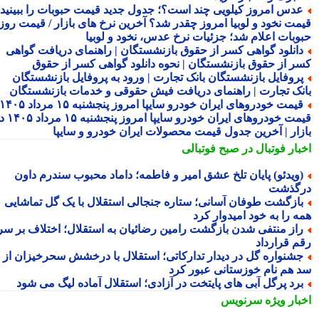
دس امروز کیلویی چند است؟؛ جدول جدید قیمت حبوبات را ببینید /
مت نخود و لوبیا امروز چقدر شد؟ آخرین نرخ های بازار / قیمت روز
وبات اعلام شد؛ جزئیات نرخ عدس، نخود و لوبیا
انلود گواهی کسر از حقوق بازنشستگان | راهنمای دریافت گواهی
ر از حقوق بازنشستگان | نحوه دانلود گواهی کسر از حقوق
روفایل بازنشستگان بانک تجارت | ورود به پروفایل بازنشستگان
نک تجارت | راهنمای دریافت فیش حقوقی و خدمات بازنشستگان
قیمت خودروهای ایران خودرو سایپا امروز پنجشنبه ۱۵ مرداد ۱۴۰۵ |
قیمت خودروهای ایران خودرو سایپا امروز پنجشنبه ۱۵ مرداد ۱۴۰۵ در
زار | آخرین جدول قیمت محصولات ایران خودرو و سایپا
بار فوتبال در صبح فوتبالی
ویدئو) پایان تلخ عشق امیر و فاطمه؛ داماد محبوب سندرم داون
گذشت
ازگشت طوفان آسانی؛ ستاره جنجالی استقلال با یک گل تماشایی
ه را به خود امیدوار کرد
از منتفی شدن بازگشت رامین رضائیان به استقلال؛ اختلاف بر سر
م قرارداد
شنواره گل در دیدار تدارکاتی؛ استقلال با درخشش سحرخیزان از
 هم نام خوزستانی عبور کرد
رد پرگل آبی های پایتخت در آزادی؛ استقلال آماده لیگ می شود
بار ویژه
سرنویس