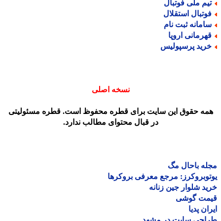
یم ملی فوتبال
وتبال استقلال
امانه ثبت نام
هرمانی اروپا
رید پرسپولیس
نسخه اصلی
مه حقوق این سایت برای قطره محفوظ است. قطره مسئولیتی
در قبال محتوای مطالب ندارد.
ه باحال مگ
وبروکرز: مرجع معرفی بروکرها
د شلوار جین زنانه
مت گوشی
ان پدیا
احی سایت در مشهد