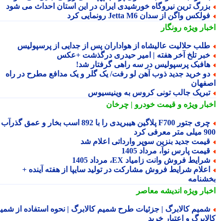
زرگ ترین نیروگاه خورشیدی ایران در این استان احداث می شود
ولکس واگن از سدان Jetta M6 رونمایی کرد
بار ویژه
رونگار
لب حلالیت عالیشاه از هواداران پس از جدایی از پرسپولیس
بر تلخ آخر هفته | امیر حیدری درگذشت +عکس
افبک پرسپولیس در سه راهی گرفتار شد!
و خرید جدید ذوب آهن لو رفت/ یک گلر و یک مدافع مطرح در راه
فهان
بریک جالب تونی کروس به وینیسیوس
بار ویژه
و قیمت خودرو | چرخان
چری جتور F700 پلاگین هیبریدی را با 892 اسب بخار و عمق گذرآب
 معرفی کرد
یمت جدید بنزین سوپر وارداتی اعلام شد
یمت پارس نوآ، مرداد 1405
رایط فروش وانت زامیاد EX، مرداد 1405
علام شرایط فروش مشارکت در تولید سایپا از هفته آینده +
شنامه
بار ویژه
اندیشه معاصر
میم کالابرگ | جزئیات طرح شمیم کالابرگ | نحوه استفاده از شمیم
لابرگ و اعتبار خرید