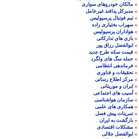
الکان خودروهای سواری
دیرکل پدافند غیرعامل
یم فوتبال پرسپولیس
هراب بختیاری زاده
واداران پرسپولیس
ازی های تدارکاتی
بوالفضل رزاق پور
یمت سکه طرح جدید
مله سگ های ولگرد
رماندهی انتظامی
حقیقات و فناوری
رکز اطلاع رسانی
یران و موریتانی
سیب های اجتماعی
ازمان هواشناسی
مکاری های علمی
مرینات پیش فصل
ازگشت به ایران
شکلات اقتصادی
بوالفضل جلالی