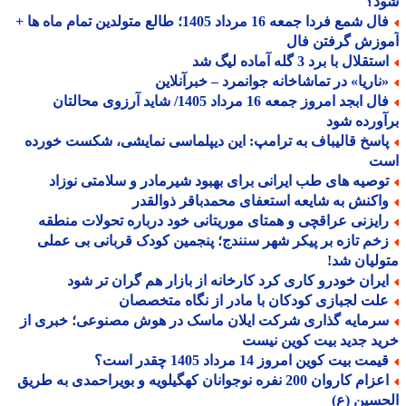
د؟
فال شمع فردا جمعه 16 مرداد 1405؛ طالع متولدین تمام ماه ها +
وزش گرفتن فال
تقلال با برد 3 گله آماده لیگ شد
ناریا» در تماشاخانه جوانمرد – خبرآنلاین
فال ابجد امروز جمعه 16 مرداد 1405/ شاید آرزوی محالتان
ورده شود
اسخ قالیباف به ترامپ: این دیپلماسی نمایشی، شکست خورده
ت
وصیه های طب ایرانی برای بهبود شیرمادر و سلامتی نوزاد
اکنش به شایعه استعفای محمدباقر ذوالقدر
ایزنی عراقچی و همتای موریتانی خود درباره تحولات منطقه
خم تازه بر پیکر شهر سنندج؛ پنجمین کودک قربانی بی عملی
لیان شد!
یران خودرو کاری کرد کارخانه از بازار هم گران تر شود
لت لجبازی کودکان با مادر از نگاه متخصصان
رمایه گذاری شرکت ایلان ماسک در هوش مصنوعی؛ خبری از
د جدید بیت کوین نیست
مت بیت کوین امروز 14 مرداد 1405 چقدر است؟
اعزام کاروان 200 نفره نوجوانان کهگیلویه و بویراحمدی به طریق
سین (ع)