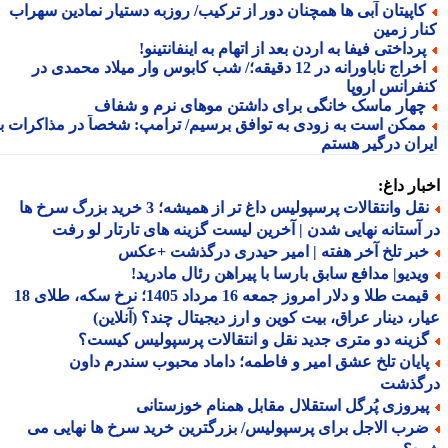
اپیتان آبی ها همچنان دور از ترکیب/ روزبه دستیار نمادین سهراب
ار زمین
رداختی فیفا به اردن بعد از اتهام به اینفانتینو!
اخراج ناباورانه در 12 دقیقه؛/ شب کابوس وار میلاد محمدی در
فرانس اروپا
هار ماسک خانگی برای داشتن موهای نرم و شفاف
مکن است به زودی به توافق برسیم/ ترامپ: شخصاً در مذاکرات با
ران درگیر هستم
ار داغ:
نقل وانتقالات پرسپولیس داغ تر از همیشه؛ 3 خرید بزرگ سرخ ها
آستانه نهایی شدن | آخرین لیست گزینه های تارتار لو رفت
بر تلخ آخر هفته | امیر حیدری درگذشت +عکس
یدیو| مدافع سابق بارسا با پیراهن رئال مادرید!
قیمت طلا و دلار امروز جمعه 16 مرداد 1405؛ نرخ سکه، طلای 18
ر، دینار عراق، بیت کوین و ارز دیجیتال چند؟ (آنلاین)
زینه دو متری جدید نقل و انتقالات پرسپولیس کیست؟
ایان تلخ عشق امیر و فاطمه؛ داماد محبوب سندرم داون
گذشت
یروزی پُرگل استقلال مقابل همنام خوزستانی
رب الاجل برای پرسپولیس/ بزرگترین خرید سرخ ها نهایی می