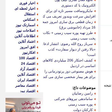
اخبار فوری
الکترونیک با کد دستوری
اخبار لحظه ای
مایکروسافت مسیر تازه ای برای
استقلال
افزایش سرعت ویندوز تعریف می کند
اسکناس
زمان قطعی برق ساری امروز جمعه
اسمارتک نیوز
16 مرداد (خاموشی برق)
اصلاحات نیوز
طرز تهیه پوره سیب زمینی + نکات
اطلاعات آنلاین
پخت سیب زمینی
،
اعتماد آنلاین
سرباز روح الله رضوی: انتشار ادعای
افق امروز
«بالا رفتن از دیوار سفارت» کذب
افکارنیوز
است!
اقتصاد 100
کشف احتکار 206 میلیاردی کالاهای
اقتصاد 24
اساسی در اردبیل
اقتصاد آزاد
هوش مصنوعی دوز پرتودرمانی را
اقتصاد آنلاین
برای هر بیمار شخصی سازی می کند
اقتصاد ایران
نتیجه
اقتصاد معاصر
موضوعات داغ:
اقتصاد نیوز
رامین رضاییان
اکو ایران
ساماندهی نیروهای شرکتی
اکوفارس
پوره سیب زمینی
اکونگار
کارکنان دولت