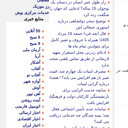
معلمان
راز طول عمر انسان در دستان یک
رز موزیک
نوجوان 15 ساله؟ ادعایی که جهان را
خدمات مرکزی بوش
شگفت زده کرد
منابع خبری
توضیح سحر دولتشاهی درباره
 و
استوری جنجالی اش
55 آنلاین
فال ابجد فردا جمعه 16 مرداد
6 صبح
1405؛ همراه با حروف و تعبیر کامل
9 صبح
برای متولدین تمام ماه ها
آرمان ملی
ادعای ردزنی محل استقرار شهید
آریا
لاریجانی از طریق تماس تلفنی صحت
آشکار
ندارد
آفتاب
فت، در
مصرف لبنیات یک چهارم شد؛ قیمت
آفتاب نو
شیر باز هم افزایش می یابد؟ / هشدار
آوازه شهر
درباره گرانی لبنیات
آوش
سابقه خدمت الزامی برای
آهن نیوز
بازنشستگی کارکنان دولت و فرهنگیان
آینده روشن
افزایش یافت
اتومبیل فارسی
سامانه جدید تأمین اجتماعی فعال
اخبار ارسالی
شد؛ بیمه شدگان چه خدماتی دریافت
اخبار اقتصادی
می کنند؟
اخبار ایران
نحوه فعال سازی کیف پول