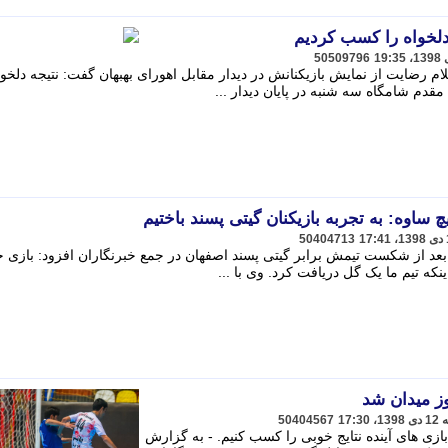
 دلخواه را کسب کردیم
50509796
 رضایت از نمایش بازیکنانش در دیدار مقابل اهورای بهبهان گفت: نتیجه دلخوا
قدم شامگاه سه شنبه در پایان دیدار ...
ساوه: به تجربه بازیکنان گیتی پسند باختیم
50404713
عد از شکست تیمش برابر گیتی پسند اصفهان در جمع خبرنگاران افزود: بازی 
ینکه تیم ما یک گل دریافت کرد. وی با ...
وز میدان شد
50404567
 بازی های آینده نتایج خوبی را کسب کنیم. - به گزارش