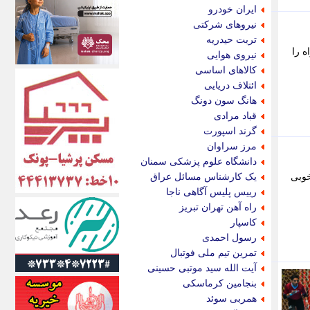
اکونیوز
ایران خودرو
الف
نیروهای شرکتی
انتشار آنلاین
تربت حیدریه
اندیشه قرن
ه را
نیروی هوایی
اندیشه معاصر
کالاهای اساسی
اندیشه ها
ائتلاف دریایی
انرژی پرس
هانگ سون دونگ
ای استخدام
قباد مرادی
ایتنا
گرند اسپورت
ایراف
مرز سراوان
ایران آرت
دانشگاه علوم پزشکی سمنان
ایران آنلاین
خوبی
یک کارشناس مسائل عراق
ایران زندگی
رییس پلیس آگاهی ناجا
ایران فوری
راه آهن تهران تبریز
ایرانی روز
کاسپار
ایرانیتال
رسول احمدی
ایرنا
تمرین تیم ملی فوتبال
ایسکانیوز
آیت الله سید موتبی حسینی
ایسنا
بنجامین کرماسکی
ایکنا
همربی سوئد
ایلنا