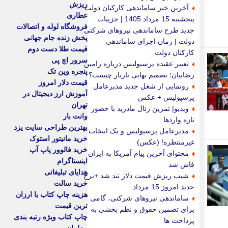
ریزش
آخرین خبر ساماندهی کارکنان دولت
عطاری
پنجشنبه 15 مرداد 1405 | جزییات
فروشگاه لوله و اتصالات
جدید طرح ساماندهی نیروهای شرکتی
پخش زنده جام جهانی
دولت | زمان اجرای ساماندهی
قیمت طلا دست دوم
کارکنان دولت
سرور اچ پی
تغییر عقیده پرسپولیس درباره رامین
پنجره وین تک
رضاییان؛ تصمیم نهایی تارتار چیست؟
قیمت دلار امروز
رونمایی از شغل جدید مدیرعامل
آموزش ارز دیجیتال در
پرسپولیس + عکس
تهران
ویدیو| تمرین رئال مادرید با حضور
وانت بار
تازه واردها
بهترین طراحی سایت یزد
مدیرعامل پرسپولیس و یک انتخاب
خرید مانیتور استوک
غیرمنتظره! (عکس)
خرید فالوور پاپ آپ
محتوای آخرین پیام آمریکا به ایران
اینستاگرام
فاش شد
هدایای تبلیغاتی
شیب ریزش قیمت دلار تند شد +نرخ
خرید سالت
جدید امروز 15 مرداد
هزینه چاپ کتاب با ارزان
ساماندهی نیروهای شرکتی، گامی
ترین قیمت
برای تضمین حقوق و نظم بخشی به
چاپ کتاب ویژه رتبه بندی
پرداخت ها