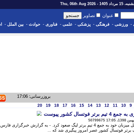
رداد 1405 - Thu, 06th Aug 2026
عنوان
تصاویر
-
-
-
-
-
-
-
-
ورزشی
فرهنگی
پزشکی
علمی
فناوری
حوادث
بین الملل
اس
بروزرسانی: 17:06
20
19
18
17
16
15
14
13
12
11
10
9
فوتسال کشور پیوست
50799675
تیم فوتسال سن ایچ ساوه با پیروزی مقابل میزبان خود به جمع 4 تیم برتر لیگ صعود کرد. - به گزارش خبرگزاری فار
برتر فوتسال کشور عصر امروز پیگیری شد که ...