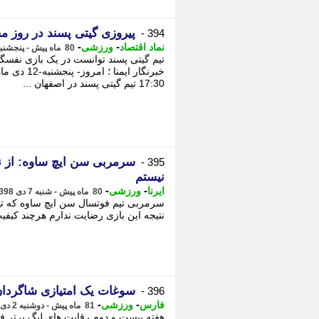
پیروزی گیتی پسند در روز م
394 -
-
-
نماد اقتصاد
ورزشی
80 ماه پیش - پنجشنبه 12 دی 1398، 15:50
تیم گیتی پسند توانست در یک بازی نفسگ
17:30 تیم گیتی پسند در اصفهان ...
سرمربی سن ایچ ساوه: از ن
395 -
نیستم
-
-
ایرنا
ورزشی
80 ماه پیش - شنبه 7 دی 1398، 17:34
سرمربی تیم فوتسال سن ایچ ساوه که تی
نتیجه این بازی رضایت ندارم هرچند کیفیت
سوغات یک امتیازی شاگردان
396 -
-
-
فارس
ورزشی
81 ماه پیش - دوشنبه 2 دی 1398، 16:00
هفته بیست و دوم رقابت های لیگ برتر ف