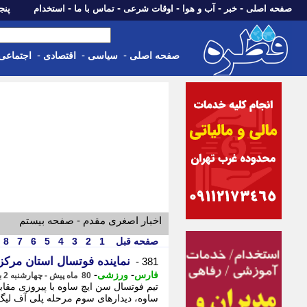
-
-
-
-
-
صفحه اصلی
خبر
آب و هوا
اوقات شرعی
تماس با ما
استخدام
پنجشنبه، 15 م
-
-
-
صفحه اصلی
سیاسی
اقتصادی
اجتماعی
اخبار اصغری مقدم - صفحه بیستم
صفحه قبل
1
2
3
4
5
6
7
8
نماینده فوتسال استان مرکزی به جمع 4 تیم برتر 
381 -
-
-
فارس
ورزشی
80 ماه پیش - چهارشنبه 2 بهمن 1398، 17:05
ساوه، دیدارهای سوم مرحله پلی آف لیگ 