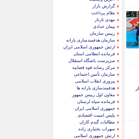
پویه آنلاین
گزارش بازار
پیام نفت
نظام پرداخت
تابناک
مهدی تارتار
تازه نیوز
پیمان حدادی
تبیان
رییس سازمان
تجارت نیوز
سازمان هدفمندسازی یارانه
تحریریه
ارتش جمهوری اسلامی ایران
ترابر نیوز
فرمانده انتظامی استان
ترفندباز
سرپرست باشگاه استقلال
تریبون اقتصاد
مرکز رسانه قوه قضاییه
تسنیم نیوز
سازمان تأمین اجتماعی
تک ناک
پیروزی انقلاب اسلامی
تکراتو
هدفمندسازی یارانه ها
ز
توریسم آنلاین
معاون اول رییس جمهور
تولید نیوز
فرمانده سپاه لرستان
تیتر فوری
جمهوری اسلامی ایران
تیکنا
پلیس امنیت اقتصادی
جاب ویژن
مطالبات گندم کاران
جار نیوز
سهراب بختیاری زاده
جالبتر
ارتش جمهوری اسلامی