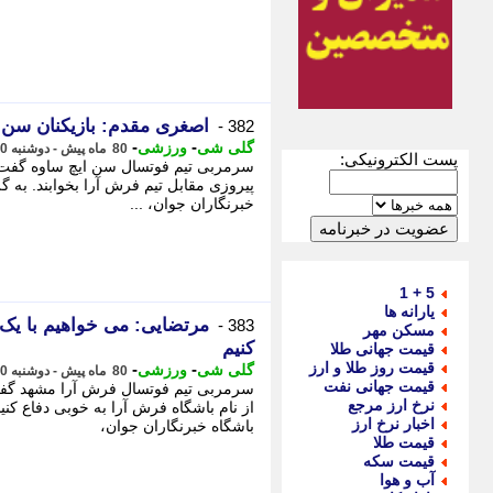
اصغری مقدم: بازیکنان سن ای
382 -
-
-
گلی شی
ورزشی
80 ماه پیش - دوشنبه 30 دی 1398، 06:56
پست الکترونیکی:
سرمربی تیم فوتسال سن ایچ ساوه گفت: به 
پیروزی مقابل تیم فرش آرا بخوابند. به 
خبرنگاران جوان، ...
5 + 1
یارانه ها
مرتضایی: می خواهیم با یک 
383 -
مسکن مهر
کنیم
قیمت جهانی طلا
قیمت روز طلا و ارز
-
-
گلی شی
ورزشی
80 ماه پیش - دوشنبه 30 دی 1398، 06:01
قیمت جهانی نفت
سرمربی تیم فوتسال فرش آرا مشهد گفت: ا
نرخ ارز مرجع
از نام باشگاه فرش آرا به خوبی دفاع کن
اخبار نرخ ارز
باشگاه خبرنگاران جوان،
قیمت طلا
قیمت سکه
آب و هوا