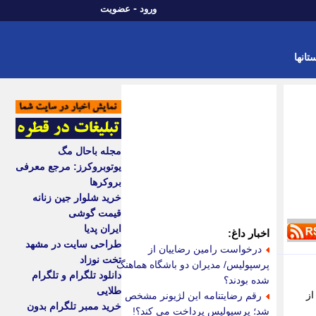
-
ورود
عضویت
تانها
مجله باحال مگ
یوتوبروکرز: مرجع معرفی
بروکرها
خرید شلوار جین زنانه
قیمت گوشی
ایران پدیا
اخبار داغ:
طراحی سایت در مشهد
درخواست رامین رضاییان از
تخت نوزاد
پرسپولیس/ مدیران دو باشگاه هماهنگ
دانلود تلگرام و تلگرام
شده بودند؟
طلایی
س از
رقم رضایتنامه این لژیونر مشخص
خرید ممبر تلگرام بدون
شد؛ پرسپولیس پرداخت می کند؟!