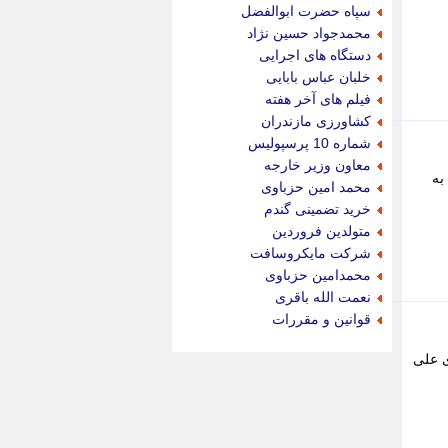
جام جم
سپاه حضرت ابوالفضل
جدید پرس
محمدجواد حسین نژاد
جماران
دستگاه های اجرایی
جوان ایرانی
خلبان عباس بابایی
جهان مانا
فیلم های آخر هفته
جهان نگر
کشاورزی مازندران
جهان نیوز
شماره 10 پرسپولیس
چطور
معاون وزیر خارجه
به
چمپیونات
محمد امین حزباوی
چمدون
خرید تضمینی گندم
چه خبر
متولدین فروردین
حادثه 24
شرکت مایکروسافت
حرف تو
محمدامین حزباوی
حوادث پلاس
نعمت الله باقری
حوزه نیوز
قوانین و مقررات
خبر آنلاین
خبر جنوب
ی علی
خبر سیاسی
خبر گردون
خبر ورزشی
خبرجو