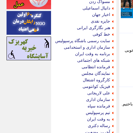
مسواک زدن
اینتیتر
دانیال اسماعیلی
ایونا نیوز
اخبار جهان
بازتاب آنلاین
جایزه نقدی
باشگاه خبرنگاران
هنر نگارگری ایرانی
باغستان نیوز
خط کوفی
بامبوک
سایت رسمی باشگاه پرسپولیس
ببین و بخون
سازمان اداری و استخدامی
خوبی
بدینسان
برنامه به وقت ایران
بنکر
شبکه های اجتماعی
بیت ران
فرمانده انتظامی
پارس فوتبال
نمایندگان مجلس
پارسینه
کارگروه اشتغال
پارسینه پلاس
فیزیک کوانتومی
پاز آنلاین
علی لاریجانی
پاس گل
سازمان اداری
پانا
اختیم.
فرمانده سپاه
پرتو نیوز
تیم پرسپولیس
پرسون
به وقت ایران
پنجره نیوز
رساله دکتری
پویامگ
آخرین وضعیت