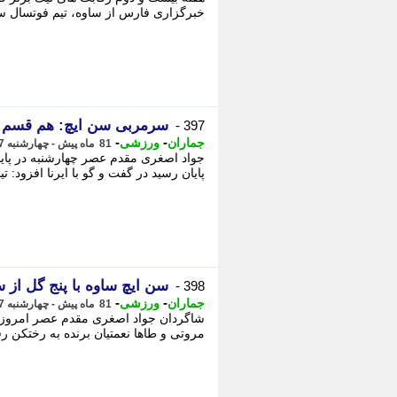
خبرگزاری فارس از ساوه، تیم فوتسال سن 
سرمربی سن ایچ: هم قسم شد
397 -
-
-
جماران
ورزشی
81 ماه پیش - چهارشنبه 27 آذر 1398، 17:41
جواد اصغری مقدم عصر چهارشنبه در پایان 
پایان رسید در گفت و گو با ایرنا افزود: 
سن ایچ ساوه با پنج گل از
398 -
-
-
جماران
ورزشی
81 ماه پیش - چهارشنبه 27 آذر 1398، 17:41
شاگردان جواد اصغری مقدم عصر امروز د
مروتی و طاها نعمتیان برنده به رختکن رفت