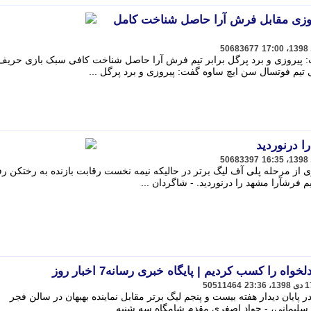
وزی مقابل فرش آرا حاصل شناخت کامل
50683677
 پیروزی و برد پرگل برابر تیم فرش آرا حاصل شناخت کافی سبک بازی حریف
بی تیم فوتسال سن ایچ ساوه گفت: پیروزی و برد پرگل ...
ا درنوردید
50683397
ی از مرحله پلی آف لیگ برتر در حالیکه نیمه نخست رقابت بازنده به رختکن ر
 شاگردان ...
اه را کسب کردیم | پایگاه خبری رسانه7 اخبار روز
50511464
ایان دیدار هفته بیست و پنجم لیگ برتر مقابل نماینده بهبهان در سالن فجر
یمانی، - جواد اصغری مقدم شامگاه سه شنبه ...