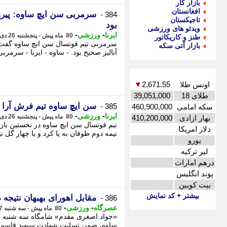
بازار کار
افغانستان
سرمربی سن ایچ ساوه: پیر
384 -
تاجیکستان
بود
ویدئو های ورزشی
-
-
ایرنا
ورزشی
80 ماه پیش - پنجشنبه 26 دی 1398، 17:00
طنز و کاریکاتور
سرمربی تیم فوتسال سن ایچ ساوه گفت:
بازار آتی سکه
آنالیز صحیح بود. - ساوه - ایرنا - سرمر
اونس طلا
2,671.55
▼
طلای 18
39,051,000
سن ایچ ساوه تیم فرش آرا ر
385 -
سکه امامی
460,900,000
-
-
ایرنا
ورزشی
80 ماه پیش - پنجشنبه 26 دی 1398، 16:35
بهار ازادی
410,200,000
تیم فوتسال سن ایچ ساوه در نخستین باز
دلار امریکا
نیمه دوم طوفان به پا کرد و با چهار گل تیم فرش‎آرا مشهد را درنوردید. -
یورو
لیر ترکیه
درهم امارات
پوند انگلیس
بیت کویین
بیشتر + کد نمایش
مقابل اهورای بهبهان نتیجه دلخو
386 -
-
-
عصرگاه
ورزشی
80 ماه پیش - سه شنبه 17 دی 1398، 23:36
«جواد اصغری مقدم» شامگاه سه شنبه در پ
ساوه، ضمن تسلیت شهادت سپهبد قاسم سل