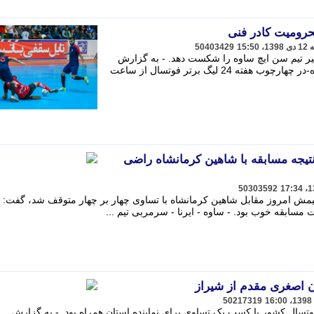
حرومیت کادر فنی
50403429
یر تیم سن ایچ ساوه را شکست دهد. - به گزارش
خبرنگار ایمنا ؛ امروز- پنجشنبه-12 دی ماه-در چهارچوب هفته 24 لیگ برتر فوتسال از ساعت
تیجه مسابقه با شاهین کرمانشاه راضی
50303592
مش امروز مقابل شاهین کرمانشاه با تساوی چهار بر چهار متوقف شد، گفت: ا
 مسابقه خوب بود. - ساوه - ایرنا - سرمربی تیم ...
 اصغری مقدم از شیراز
50217319
وتسال کشور با کسب یک تساوی برای نماینده استان همراه بود. - به گزارش