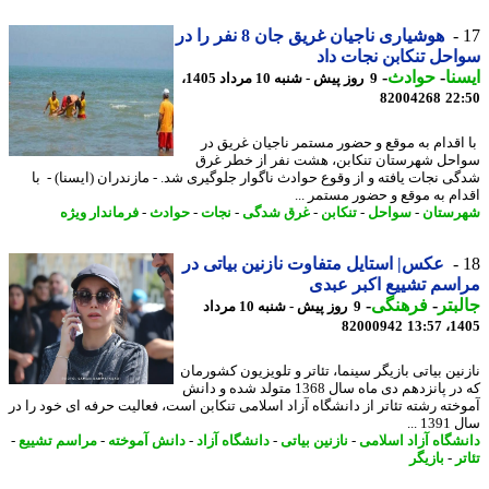
هوشیاری ناجیان غریق جان 8 نفر را در
حل تنکابن نجات داد
نا
-
حوادث
-
9 روز پیش - شنبه 10 مرداد 1405،
82004268
22
اقدام به موقع و حضور مستمر ناجیان غریق در
حل شهرستان تنکابن، هشت نفر از خطر غرق
ی نجات یافته و از وقوع حوادث ناگوار جلوگیری شد. - مازندران (ایسنا) - با
ام به موقع و حضور مستمر ...
ستان
-
سواحل
-
تنکابن
-
غرق شدگی
-
نجات
-
حوادث
-
فرماندار ویژه
عکس| استایل متفاوت نازنین بیاتی در
سم تشییع اکبر عبدی
بتر
-
فرهنگی
-
9 روز پیش - شنبه 10 مرداد
82000942
1405
نین بیاتی بازیگر سینما، تئاتر و تلویزیون کشورمان
که در پانزدهم دی ماه سال 1368 متولد شده و دانش
خته رشته تئاتر از دانشگاه آزاد اسلامی تنکابن است، فعالیت حرفه ای خود را در
 ...
شگاه آزاد اسلامی
-
نازنین بیاتی
-
دانشگاه آزاد
-
دانش آموخته
-
مراسم تشییع
-
ر
-
بازیگر