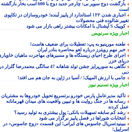
بازگشت دوج سوپر بی: چارجر جدید دوج با 600 اسب بخار بازگشته
ت
اجباری شدن ۱۲۲ استاندارد از پاییز آینده؛ خودروسازان در تکاپوی
ییر شالوده فنی محصولات
یک S آپشنال با امکانات بیشتر راهی بازار می شود
بار ویژه
سرنویس
عنه مورینیو به پپ: تعطیلات برای ضعیف هاست!
بر مهم رویترز درباره لغو محاصره بنادر ایران
جرای طرح احیای زیستگاه ها و مسیرهای مهاجرت ماهیان خاویاری
یای خزر
نگاهی به سورپرایز جشن تولد شاهانه 47 سالگی محمدرضا گلزار در
ی
امی با ارزش المپیک؛ / آسیا در ژاپن به جان هم می افتد!
بار ویژه
تسنیم نیوز
أکید مدیرعامل پارس خودرو برتسریع تحویل خودروها به مشتریان
سانه ها در جنگ روایت ها و تبیین واقعیت های میدان قهرمانانه
ل کردند
شد کم سابقه تسهیلات بانکی؛ پول بیشتری به تولید رسید؟
نتخابات شوراها در فصل پاییز برگزار می شود
بینید|سریال جاسوس های ایرانی؛ این قسمت «زوج جاسوس» در
راییل!