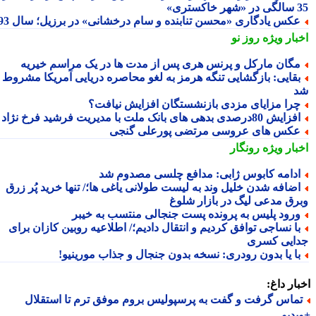
تری»
کس یادگاری «محسن تنابنده و سام درخشانی» در برزیل؛ سال 93
بار ویژه
روز نو
گان مارکل و پرنس هری پس از مدت ها در یک مراسم خیریه
قایی: بازگشایی تنگه هرمز به لغو محاصره دریایی آمریکا مشروط
را مزایای مزدی بازنشستگان افزایش نیافت؟
ایش 80درصدی بدهی های بانک ملت با مدیریت فرشید فرخ نژاد
کس های عروسی مرتضی پورعلی گنجی
بار ویژه
رونگار
دامه کابوس ژابی: مدافع چلسی مصدوم شد
ضافه شدن خلیل وند به لیست طولانی یاغی ها؛/ تنها خرید پُر زرق
رق مدعی لیگ در بازار شلوغ
رود پلیس به پرونده پست جنجالی منتسب به خیبر
ا نساجی توافق کردیم و انتقال دادیم؛/ اطلاعیه روبین کازان برای
ایی کسری
ا یا بدون رودری: نسخه بدون جنجال و جذاب مورینیو!
ار داغ:
ماس گرفت و گفت به پرسپولیس بروم موفق ترم تا استقلال
دیو