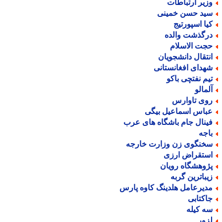
زیر ارتباطات
ید حسن خمینی
یا اسپورتیج
رگذشت والده
جت الاسلام
نتقال دانشجویان
هدای افغانستانی
یم نفتچی باکو
لمالو
وی تاوارس
باس اسماعیل بیگی
ینال جام باشگاه های عرب
اجه
خنگوی زن وزارت خارجه
ستقراض ارزی
ژوهشگاه رویان
یباترین گربه
دیرعامل هلدینگ کاوه پارس
اکتابی
ه کیله
زور