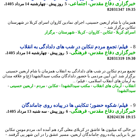
رگزاری دفاع مقدس
-
اجتماعی
-
5 روز پیش - چهارشنبه 14 مرداد 1405،
82031347
19
مان با شام اربعین حسینی، اجرای نمادین کاروان اسرای کربلا در شهرستان
بن برگزار شد. -
ای کربلا
-
تنکابن
-
کاروان
-
کربلا
-
شهرستان
-
برگزار
فیلم/ تجمع مردم تنکابن در شب های دلدادگی به انقلاب
رگزاری دفاع مقدس
-
فرهنگی
-
5 روز پیش - چهارشنبه 14 مرداد 1405،
82031319
19
ع مردم تنکابن در شب های دلدادگی به انقلاب همزمان با شام اربعین حسینی
زار شد. این آیین مردمی با حضور دلدادگان مکتب سیدالشهدا (ع) و علاقه مندان
رمان های انقلاب اسلامی، - فیلم/ ...
لاب
-
آرمان های انقلاب
-
مکتب سیدالشهدا
-
تنکابن
-
مردم
-
اربعین حسینی
-
الشهدا
فیلم/ شکوه حضور؛ تنکابنی ها در پیاده روی جاماندگان
رگزاری دفاع مقدس
-
فرهنگی
-
6 روز پیش - سه شنبه 13 مرداد 1405،
82024136
19
حالی که میلیون ها عاشق در کربلای معلی گرد هم آمده اند، مردم مومن تنکابن
 با برپایی پیاده روی جاماندگان اربعین، مسیر عشق را در این شهر پی گرفتند. -