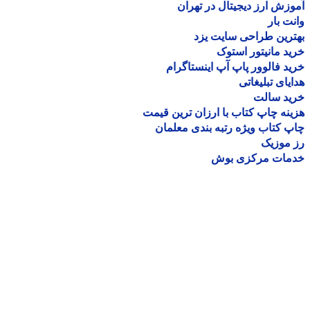
زش ارز دیجیتال در تهران
ت بار
رین طراحی سایت یزد
د مانیتور استوک
د فالوور پاپ آپ اینستاگرام
یای تبلیغاتی
ید سالت
نه چاپ کتاب با ارزان ترین قیمت
 کتاب ویژه رتبه بندی معلمان
موزیک
مات مرکزی بوش