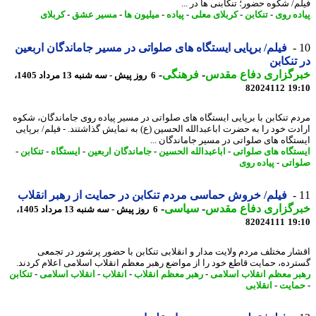
م/ شکوه حضور؛ تنکابنی ها در ...
ده روی
-
تنکابن
-
کربلای معلی
-
پیاده
-
میلیون ها
-
مسیر عشق
-
کربلای
فیلم/ برپایی ایستگاه های صلواتی در مسیر جاماندگان اربعین
تنکابن
رگزاری دفاع مقدس
-
فرهنگی
-
6 روز پیش - سه شنبه 13 مرداد 1405،
82024112
19
م تنکابن با برپایی ایستگاه های صلواتی در مسیر پیاده روی جاماندگان، شکوه
دت خود را به حضرت اباعبدالله الحسین (ع) به نمایش گذاشتند. - فیلم/ برپایی
تگاه های صلواتی در مسیر جاماندگان ...
تگاه های صلواتی
-
اباعبدالله الحسین
-
جاماندگان اربعین
-
ایستگاه
-
تنکابن
-
اتی
-
پیاده روی
فیلم/ خروش حماسی مردم تنکابن در حمایت از رهبر انقلاب
رگزاری دفاع مقدس
-
سیاسی
-
6 روز پیش - سه شنبه 13 مرداد 1405،
82024111
19
ار مختلف مردم ولایت مدار و انقلابی تنکابن با حضور پرشور در تجمعی
رده، حمایت قاطع خود را از مواضع رهبر معظم انقلاب اسلامی اعلام کردند.
ر معظم انقلاب اسلامی
-
رهبر معظم انقلاب
-
انقلاب
-
انقلاب اسلامی
-
تنکابن
ایت
-
انقلابی