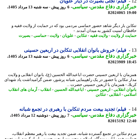
فیلم/ تجلی بصیرت در دیار علویان
رگزاری دفاع مقدس
-
سیاسی
-
6 روز پیش - سه شنبه 13 مرداد 1405،
82024065
19
ابن بار دیگر شاهد حضور حماسی مردمی بود که در حمایت از ولایت فقیه و
ظان امنیت کشور به میدان آمدند. -
یت از ولایت
-
ولایت فقیه
-
تنکابن
-
علویان
-
ولایت
-
حماسی
-
بصیرت
فیلم/ خروش بانوان انقلابی تنکابن در اربعین حسینی
رگزاری دفاع مقدس
-
سیاسی
-
6 روز پیش - سه شنبه 13 مرداد 1405،
82023989
18
مان با اربعین حسینی حضرت اباعبدالله الحسین (ع)، بانوان انقلابی و ولایت
ر تنکابن با حضور در یک راهپیمایی شبانه پرشور، ضمن گرامیداشت یاد شهدای
لا، - همزمان با اربعین حسینی حضرت ...
ان انقلابی
-
اربعین حسینی
-
اباعبدالله الحسین
-
انقلاب
-
آرمان های انقلاب
امی
-
انقلابی
-
تنکابن
فیلم/ تجدید بیعت مردم تنکابن با رهبری در تجمع شبانه
رگزاری دفاع مقدس
-
سیاسی
-
7 روز پیش - دوشنبه 12 مرداد 1405،
82015192
12
م تنکابن در تجمع گسترده شبانه، ضمن تجدید بیعت با رهبر معظم انقلاب،
یت خود را از رزمندگان اسلام و محوریت اربعین حسینی ابراز کردند. این تجمع