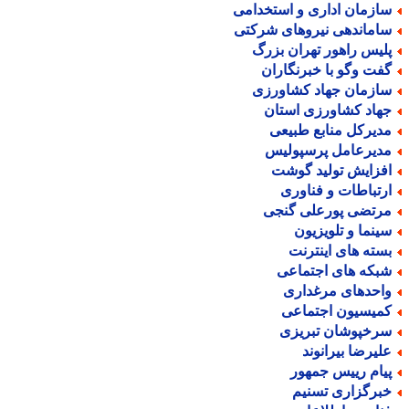
ازمان اداری و استخدامی
اماندهی نیروهای شرکتی
لیس راهور تهران بزرگ
فت وگو با خبرنگاران
ازمان جهاد کشاورزی
هاد کشاورزی استان
دیرکل منابع طبیعی
دیرعامل پرسپولیس
فزایش تولید گوشت
رتباطات و فناوری
رتضی پورعلی گنجی
ینما و تلویزیون
سته های اینترنت
بکه های اجتماعی
احدهای مرغداری
میسیون اجتماعی
رخپوشان تبریزی
لیرضا بیرانوند
یام رییس جمهور
برگزاری تسنیم