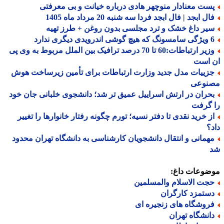
ست معنادار منوچهر هادی درباره خیانت و بی معرفتی
ل ابجد | فال ابجد فردا سه شنبه 20 مرداد ماه 1405
یر داغ خشک و ترد مجلسی بدون روغن + طرز تهیه
درویدی دیگری ندارد
وزیر ارتباطات:60 تا 70 درصد ترافیک بین الملل مربوط به وی پی
 است
زییات مدل جدید وزارت ارتباطات برای تأمین زیرساخت هوش
نوعی
حران در ارتش اسراییل عمیق تر شد؛ دانشجوی خلبانی جان خود
 گرفت
ز خرید نقدی تا دفتر نسیه؛ تورم چگونه رفتار خانوارها را تغییر
؟
همانی و انتقال دانشجویان کارشناسی به دانشگاه تهران محدود
ضوعات داغ:
جت الاسلام والمسلمین
ستمزد کارگران
روشگاه های زنجیره ای
انشگاه تهران