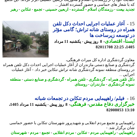
با شعار های حماسی و حضور گسترده اقشار ...
ید بیعت
-
رزمندگان اسلام
-
گسترده
-
اربعین حسینی
-
تجمع
-
تنکابن
-
رهبر
آغاز عملیات اجرایی احداث دکل تلفن
اه در روستای شانه تراش؛ گامی مؤثر
توسعه زیرساخت ها
نا
-
اقتصادی
-
8 روز پیش - یکشنبه 11 مرداد
82011708
1405
ون گردشگری اداره کل میراث فرهنگی،
شگری و صنایع دستی مازندران از آغاز عملیات اجرایی احداث دکل تلفن همراه
روستای منطقه نمونه گردشگری شانه تراش تنکابن خبر داد. - آغاز عملیات
یی ...
 تلفن همراه
-
گردشگری
-
تلفن همراه
-
گردشگری و صنایع دستی
-
منطقه
نه گردشگری
-
مازندران
-
روستای
فیلم/ راهپیمایی مردم تنکابن در تجمعات شبانه
رگزاری دفاع مقدس
-
فرهنگی
-
8 روز پیش - یکشنبه 11 مرداد 1405،
82008053
13
پیمایی و تجمع مردم انقلابی و شهیدپرور شهرستان تنکابن با حضور حماسی
 برگزار شد. -
پیمایی
-
راهپیمایی مردم
-
تنکابن
-
مردم انقلابی
-
تجمع
-
مردم
-
شهرستان