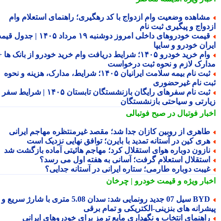
شاهده وضعیت وام ازدواج با کد رهگیری؛ راهنمای استعلام وام
دواج و پیگیری ثبت نام
قیمت خودروهای داخلی امروز دوشنبه ۱۹ مرداد ۱۴۰۵ | جدول قیمت
ران خودرو و سایپا
وام خرید خودرو ۱۴۰۵؛ شرایط دریافت وام خرید خودرو از بانک ها +
ارک لازم و نحوه ثبت درخواست
ثبت نام بیمه سلامت ایرانیان ۱۴۰۵؛ شرایط، مدارک، هزینه و نحوه
ت نام غیرحضوری
ثبت نام سفرهای رایگان بازنشستگان تابستان ۱۴۰۵ | شرایط سفر
ارتی و سیاحتی بازنشستگان
بار فوتبال در صبح فوتبالی
اهری از روبین کازان جدا شد؛ مقصد غیرمنتظره مهاجم ایرانی
ری کین در آستانه تمدید با بایرن؛ توافق نهایی نزدیک است
ازون دوباره هوای استقلال کرد؛ مهاجم هائیتی آماده بازگشت شد
ستقلال استعلام گرفت؛ آسانی به هفته اول می رسد؟
یبت دوباره طارمی؛ ستاره ایرانی در آستانه جدایی؟
بار ویژه
و قیمت خودرو | چرخان
BYD سیل 07 جدید رونمایی شد: سدان 5.08 متری با شارژ سریع و
شرانه های بنزینی-الکتریکی و تمام برقی
اهنمای انتخاب و نگهداری مایع ترمز برای خودروهای ایرانی