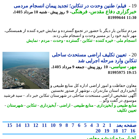
فیلم/ طنین وحدت در تنکابن؛ تجدید پیمان انسجام مردمی
رگزاری دفاع مقدس
-
فرهنگی
-
9 روز پیش - شنبه 10 مرداد 1405،
81999644
11
م تنکابن بار دیگر با حضور در تجمع گسترده و نمایش خیره کننده از همبستگی،
 تأیید خود را بر مسیر وحدت و انسجام ملی زدند.
جام ملی
-
خیره کننده
-
تنکابن
-
گسترده
-
وحدت
-
مردم
-
نمایش
تعیین تکلیف اراضی مستحدث ساحلی
ابن وارد مرحله اجرایی شد
ر
-
سیاسی
-
10 روز پیش - جمعه 9 مرداد 1405،
81995975
19
ون حفاظت و امور اراضی اداره کل منابع طبیعی و
یزداری استان مازندران ـ نوشهر از صدور نخستین
ی تشخیص اراضی مستحدث ساحلی در شهرستان تنکابن خبر داد. - سید فرشید
وی در گفت وگو ...
بع طبیعی و آبخیزداری
-
منابع طبیعی
-
اراضی
-
آبخیزداری
-
تنکابن
-
شهرستان
-
ین تکلیف
حه بعد
1
2
3
4
5
6
7
8
9
10
11
12
13
14
15
20
19
18
17
بار ویژه
اندیشه معاصر