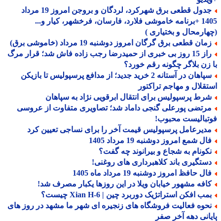
جدول قطعی برق شهرکرد، لردگان و بروجن امروز 19 مرداد
1405 +برنامه خاموشی فلارد، فارسان، فرخشهر، کیار و...
ارمحال و بختیاری )
ان قطعی برق گرگان امروز دوشنبه 19 مرداد (خاموشی برق)
راز 15 روز بی خبری از حمیدرضا رجب زاده فاش شد؛ قرار مرگ
زن بلاگر چگونه رقم خورد؟
سپاهان در آستانه 2 خرید جدید؛ از مدافع پرسپولیس تا بازیکن
قلال و مهاجم تراکتور
رط پرسپولیس برای انتقال ابرقویی نژاد به سپاهان
رتضی پورعلی گنجی داماد شد؛ تصاویری متفاوت از عروسی
بالیست محبوب!
دیرعامل پرسپولیس قیمت آخر را برای نساجی تعیین کرد
ل شمع امروز دوشنبه 19 مرداد 1405
کونام به شجاع و بیرانوند چه گفت؟
ستگیری باند کلاهبرداری های روغنی!
ل حافظ امروز دوشنبه 19 مرداد ماه 1405
افه مشهور خیابان ویلا در این روزها یکبار مصرف شد!
ب افکن استراتژیک دوربرد چین | Xian H-6 چیست؟
حوه فعالیت فروشگاه های زنجیره ای شهر ما مشهد در روز های
انی دهه آخر صفر