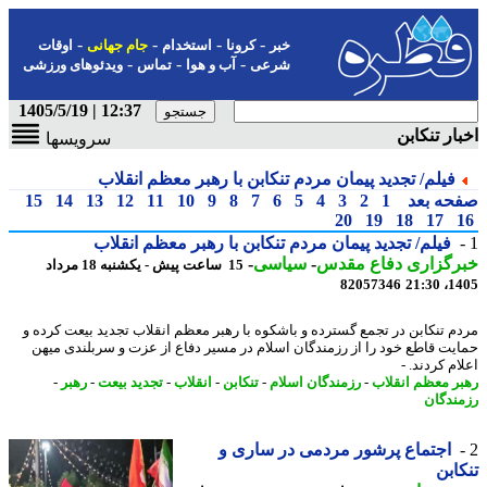
-
-
-
-
خبر
کرونا
استخدام
جام جهانی
اوقات
-
-
-
شرعی
آب و هوا
تماس
ویدئوهای ورزشی
12:37 | 1405/5/19
ار تنکابن
سرویسها
فیلم/ تجدید پیمان مردم تنکابن با رهبر معظم انقلاب
حه بعد
1
2
3
4
5
6
7
8
9
10
11
12
13
14
15
20
19
18
17
فیلم/ تجدید پیمان مردم تنکابن با رهبر معظم انقلاب
رگزاری دفاع مقدس
-
سیاسی
-
15 ساعت پیش - یکشنبه 18 مرداد
82057346
1405
م تنکابن در تجمع گسترده و باشکوه با رهبر معظم انقلاب تجدید بیعت کرده و
یت قاطع خود را از رزمندگان اسلام در مسیر دفاع از عزت و سربلندی میهن
م کردند. -
ر معظم انقلاب
-
رزمندگان اسلام
-
تنکابن
-
انقلاب
-
تجدید بیعت
-
رهبر
-
ندگان
اجتماع پرشور مردمی در ساری و
ابن