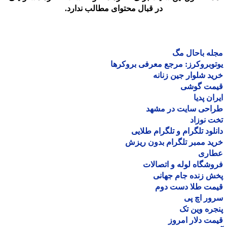
در قبال محتوای مطالب ندارد.
ه باحال مگ
وبروکرز: مرجع معرفی بروکرها
د شلوار جین زنانه
مت گوشی
ان پدیا
احی سایت در مشهد
 نوزاد
لود تلگرام و تلگرام طلایی
د ممبر تلگرام بدون ریزش
اری
شگاه لوله و اتصالات
 زنده جام جهانی
مت طلا دست دوم
ر اچ پی
ره وین تک
ت دلار امروز