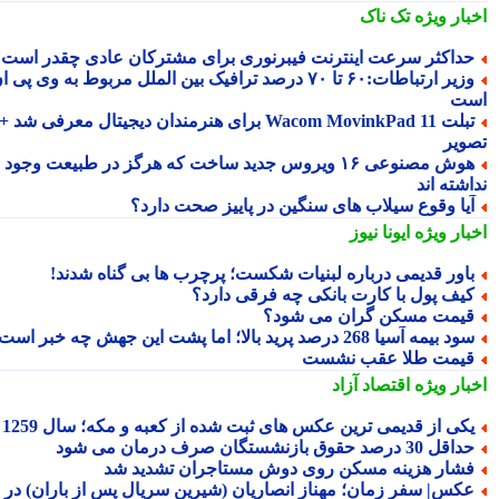
بار ویژه
تک ناک
داکثر سرعت اینترنت فیبرنوری برای مشترکان عادی چقدر است؟
وزیر ارتباطات:۶۰ تا ۷۰ درصد ترافیک بین الملل مربوط به وی پی ان
ت
تبلت Wacom MovinkPad 11 برای هنرمندان دیجیتال معرفی شد +
ویر
هوش مصنوعی ۱۶ ویروس جدید ساخت که هرگز در طبیعت وجود
شته اند
یا وقوع سیلاب های سنگین در پاییز صحت دارد؟
بار ویژه
ایونا نیوز
اور قدیمی درباره لبنیات شکست؛ پرچرب ها بی گناه شدند!
یف پول با کارت بانکی چه فرقی دارد؟
یمت مسکن گران می شود؟
د بیمه آسیا 268 درصد پرید بالا؛ اما پشت این جهش چه خبر است؟
یمت طلا عقب نشست
بار ویژه
اقتصاد آزاد
کی از قدیمی ترین عکس های ثبت شده از کعبه و مکه؛ سال 1259
اقل 30 درصد حقوق بازنشستگان صرف درمان می شود
شار هزینه مسکن روی دوش مستاجران تشدید شد
کس| سفر زمان؛ مهناز انصاریان (شیرین سریال پس از باران) در