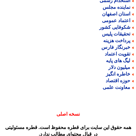
ستخدام رسمی
ماینده مجلس
ستان اصفهان
عتماد عمومی
کوفایی کشور
حقیقات پلیس
رداخت هزینه
برنگار فارس
قویت اعتماد
یگ های پایه
یلیون دلار
اطره انگیز
وزه اقتصاد
عاونت علمی
نسخه اصلی
مه حقوق این سایت برای قطره محفوظ است. قطره مسئولیتی
در قبال محتوای مطالب ندارد.