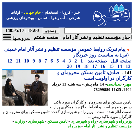
-
-
-
-
خبر
کرونا
استخدام
جام جهانی
اوقات
-
-
-
شرعی
آب و هوا
تماس
ویدئوهای ورزشی
18:00 | 1405/5/17
ار مؤسسه تنظیم و نشر آثار امام - صفحه هشتم
سرویسها
پیام تبریک روابط عمومی مؤسسه تنظیم و نشر آثار امام خمینی
س) به مناسبت روز خبرنگار
حه قبل
صفحه بعد
1
2
3
4
5
6
7
8
9
10
11
12
20
19
18
17
16
15
14
1
صادق: تامین مسکن محرومان و
گران در اولویت است
ر
-
سیاسی
-
14 ماه پیش - سه شنبه 13 خرداد
78299880
1404
ین مسکن برای محرومان و کارگران مورد تاکید
س جمهور است و اقدامات لازم با همکاری وزارت
 آغاز شده است. - وزیر راه و شهرسازی گفت: تامین مسکن برای محرومان و
گران مورد تاکید رییس ...
ر راه و شهرسازی
-
راه و شهرسازی
-
تامین مسکن
-
شهرسازی
-
وزارت
-
سه تنظیم و نشر آثار امام
-
وزیر راه