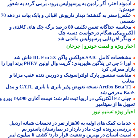
دموند اختر: اگر رامین به پرسپولیس برود، برمی گردد به شعور
دش!
عکس| سفر به گذشته؛ دیدار داریوش اقبالی و بابک بیات در دهه 70
سی
محاسبه جداگانه تعیین تکلیف 80 درصد برگه چک های کاغذی و
کترونیکی هنگام درخواست دسته چک
ینگر آفریقایی پرسپولیس ماندنی شد
بار ویژه
و قیمت خودرو | چرخان
شخصات کامل SAIC‑فولکس واگن ID. Era 5X فاش شد
اورا 5 جی تی پلاگین‑هایبریدی؛ گریت وال اولین PHEV برند اورا را به
زار معرفی کرد
قایسه سنسور پارک اولتراسونیک و دوربین دنده عقب مزایا و
ایب
Arcfox Beta T1 نسخه تعویض پذیر باتری با باتری CATL و مدل
معرفی شد
جیلی E2 الکتریکی در اروپا ثبت نام شد؛ قیمت آغازی 19,490 یورو و
ویل ها از سپتامبر
بار ویژه
تسنیم نیوز
دمات کمک های اولیه به 30هزار نفر در تجمعات شبانه اردبیل
ررسی پرونده فوت مادر باردار در بیمارستان پاستور بم
امنیت استان در بهترین وضعیت قرار دارد/ کشف 6 میلیون لیتر