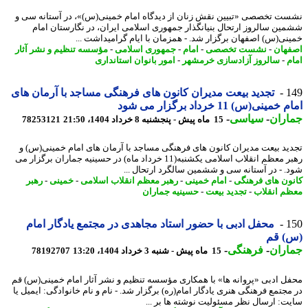
ت تخصصی «تبیین نقش زنان از دیدگاه امام خمینی(س)»، در آستانه سی و
ین سالروز ارتحال بنیانگذار جمهوری اسلامی ایران، در نگارستان امام
نی(س) اصفهان برگزار شد. - همزمان با ایام گرامیداشت ...
هان
-
نشست تخصصی
-
امام
-
جمهوری اسلامی
-
مؤسسه تنظیم و نشر آثار
م
-
سالروز آزادسازی خرمشهر
-
امور بانوان استانداری
1
تجدید بیعت مدیران کانون های فرهنگی مساجد با آرمان های
مینی(س) 11 خرداد برگزار می شود
اران
-
سیاسی
-
15 ماه پیش - پنجشنبه 8 خرداد 1404، 21:50
78253121
ید بیعت مدیران کانون های فرهنگی مساجد با آرمان های امام خمینی(س) و
رهبر معظم انقلاب اسلامی یکشنبه(11 خرداد ماه) در حسینیه جماران برگزار می
. - در آستانه سی و ششمین سالگرد ارتحال ...
ون های فرهنگی
-
امام خمینی
-
رهبر معظم انقلاب اسلامی
-
خمینی
-
رهبر
م انقلاب
-
تجدید بیعت
-
حسینیه جماران
1
محفل ادبی با حضور استاد مجاهدی در مجتمع یادگار امام
) قم
اران
-
فرهنگی
-
15 ماه پیش - شنبه 3 خرداد 1404، 13:20
78192707
ل ادبی «پروانه ها» با همکاری مؤسسه تنظیم و نشر آثار امام خمینی(س) قم
مجتمع فرهنگی هنری یادگار امام(ره) برگزار شد. - نام و نام خانوادگی: ایمیل یا
ت: ارسال نظر مسئولیت نوشته ها بر ...