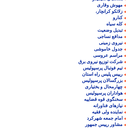
هوش وقاری
لاتکو کرانچار،
نارو
له سیاه
بدیل وضعیت
دافع نساجی
یروی زمینی
دول خاموشی
راسم عروسی
رکت توزیع نیروی برق
یم فوتبال پرسپولیس
ییس پلیس راه استان
زرگسالان پرسپولیس
هارمحال و بختیاری
واداران پرسپولیس
خنگوی قوه قضاییه
یازهای فناورانه
ماینده ولی فقیه
مام جمعه شهرکرد
شاور رییس جمهور