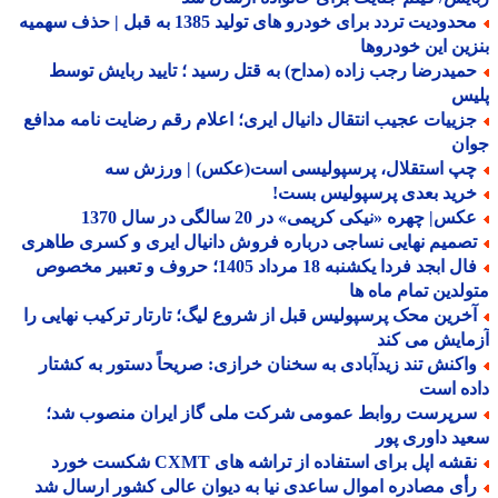
محدودیت تردد برای خودرو های تولید 1385 به قبل | حذف سهمیه
ین این خودروها
میدرضا رجب زاده (مداح) به قتل رسید ؛ تایید ربایش توسط
یس
زییات عجیب انتقال دانیال ایری؛ اعلام رقم رضایت نامه مدافع
ان
پ استقلال، پرسپولیسی است(عکس) | ورزش سه
رید بعدی پرسپولیس بست!
س| چهره «نیکی کریمی» در 20 سالگی در سال 1370
صمیم نهایی نساجی درباره فروش دانیال ایری و کسری طاهری
فال ابجد فردا یکشنبه 18 مرداد 1405؛ حروف و تعبیر مخصوص
لدین تمام ماه ها
خرین محک پرسپولیس قبل از شروع لیگ؛ تارتار ترکیب نهایی را
ایش می کند
اکنش تند زیدآبادی به سخنان خرازی: صریحاً دستور به کشتار
ه است
رپرست روابط عمومی شرکت ملی گاز ایران منصوب شد؛
د داوری پور
شه اپل برای استفاده از تراشه های CXMT شکست خورد
أی مصادره اموال ساعدی نیا به دیوان عالی کشور ارسال شد