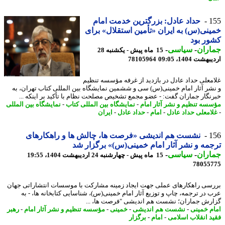
1
حداد عادل: بزرگترین خدمت امام
نی(س) به ایران «تأمین استقلال» برای
ر بود
اران
-
سیاسی
-
15 ماه پیش - یکشنبه 28
شت 1404، 09:05
78105964
معلی حداد عادل در بازدید از غرفه مؤسسه تنظیم
شر آثار امام خمینی(س) سی و ششمین نمایشگاه بین المللی کتاب تهران، به
نگار جماران گفت: - عضو مجمع تشخیص مصلحت نظام با تأکید بر اینکه ...
سه تنظیم و نشر آثار امام
-
نمایشگاه بین المللی کتاب
-
نمایشگاه بین المللی
امعلی حداد عادل
-
امام
-
حداد عادل
-
ایران
1
نشست هم اندیشی «فرصت ها، چالش ها و راهکارهای
مه و نشر آثار امام خمینی(س)» برگزار شد
اران
-
سیاسی
-
15 ماه پیش - چهارشنبه 24 اردیبهشت 1404، 19:55
78055
سی راهکارهای عملی جهت ایجاد زمینه مشارکت با موسسات انتشاراتی جهان
 در ترجمه، چاپ و توزیع آثار امام خمینی(س)، شناسایی کتابخانه ها، - به
رش جماران؛ نشست هم اندیشی "فرصت ها، ...
م خمینی
-
نشست هم اندیشی
-
خمینی
-
مؤسسه تنظیم و نشر آثار امام
-
رهبر
د انقلاب اسلامی
-
امام
-
برگزار