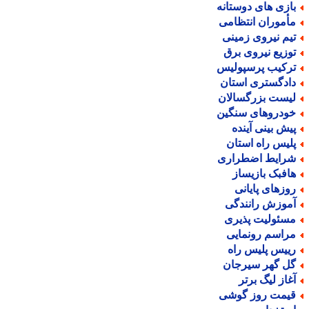
ازی های دوستانه
أموران انتظامی
یم نیروی زمینی
وزیع نیروی برق
رکیب پرسپولیس
ادگستری استان
یست بزرگسالان
ودروهای سنگین
یش بینی آینده
لیس راه استان
رایط اضطراری
افبک بازیساز
وزهای پایانی
موزش رانندگی
سئولیت پذیری
راسم رونمایی
ییس پلیس راه
ل گهر سیرجان
غاز لیگ برتر
یمت روز گوشی