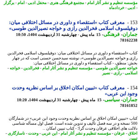
سه تنظیم و نشر آثار امام
-
مجتمع فرهنگی هنری
-
محفل ادبی
-
امام
-
برگزار
بی
-
خردادماه
1
معرفی کتاب «استقصاء و داوری در مسائل اختلافی میان:
یلسوف اسلامی فخرالدین رازی و خواجه نصیرالدین طوسی»
اران
-
فرهنگی
-
15 ماه پیش - چهارشنبه 31 اردیبهشت 1404، 10:50
78162
ب «استقصاء و داوری در مسائل اختلافی میان: دوفیلسوف اسلامی فخرالدین
ی و خواجه نصیرالدین طوسی»، نوشته سیدحسن حسنی است که در چهار
: منطق، - کتاب استقصاء و داوری در مسائل اختلافی میان:
جه نصیرالدین طوسی
-
مؤسسه تنظیم و نشر آثار امام
-
فخرالدین
-
خواجه
-
امی
-
رازی
-
نصیر
1
معرفی کتاب «تبیین امکان اخلاق بر اساس نظریه وحدت
د ابن عربی»
اران
-
سیاسی
-
15 ماه پیش - چهارشنبه 31 اردیبهشت 1404، 10:20
78161
ب «تبیین امکان اخلاق بر اساس نظریه وحدت وجود ابن عربی» در شمارگان
500 نسخه و در سه فصل تألیف و تدوین شده است: فصل اول مسأله شناسی
لت های اخلاقی عرفان وحدت گرا؛ - کتاب تبیین امکان ...
اق
-
عرفان
-
مؤسسه تنظیم و نشر آثار امام
-
ابن عربی
-
وحدت
-
ناسازگاری
-
ن