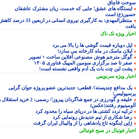
خت قاچاق
یستگاه های عشق؛ جایی که خدمت، زبان مشترک عاشقان
ین(ع) است
منتظرالمهدی: به کارگیری نیروی انسانی در اربعین 33 درصد کاهش
فت
بار ویژه
تک ناک
پل دوباره قیمت گوشی ها را بالا می برد
یلان ماسک در ماه کارخانه می سازد!
وگل مترجم هوش مصنوعی آفلاین ساخت + تصویر
فر تا صد برگزاری سومین المپیک فناوری ۱۴۰۵
شت این چت بات یک آدم واقعی نشسته است!
بار ویژه
سرنویس
ک مدافع چندپسته؛/ قطعی: جدیدترین عضو پروژه جوان گرایی
سپولیس!
خلیفه و گودرزی در جمع شاگردان پیروز؛/ رسمی: 2 خرید استقلال به
ومینیوم رفتند(عکس)
رکیه تردد کشتی ها در دریای سیاه را محدود کرد
ضا شکاری از تیم جدیدش رونمایی کرد
اپن اینگونه تاج پادشاهی را از والیبال ایران گرفت
بار فوتبال در صبح فوتبالی