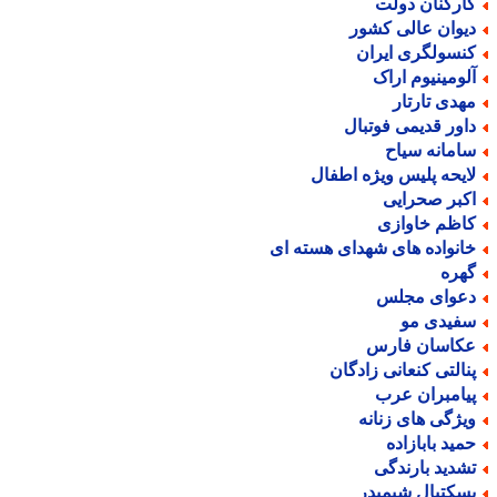
ارکنان دولت
یوان عالی کشور
نسولگری ایران
لومینیوم اراک
هدی تارتار
اور قدیمی فوتبال
امانه سیاح
ایحه پلیس ویژه اطفال
کبر صحرایی
اظم خاوازی
انواده های شهدای هسته ای
هره
عوای مجلس
فیدی مو
کاسان فارس
نالتی کنعانی زادگان
یامبران عرب
یژگی های زنانه
مید بابازاده
شدید بارندگی
سکتبال شیمیدر