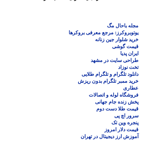
ه باحال مگ
وبروکرز: مرجع معرفی بروکرها
د شلوار جین زنانه
مت گوشی
ان پدیا
احی سایت در مشهد
 نوزاد
لود تلگرام و تلگرام طلایی
د ممبر تلگرام بدون ریزش
اری
شگاه لوله و اتصالات
 زنده جام جهانی
مت طلا دست دوم
ر اچ پی
ره وین تک
ت دلار امروز
زش ارز دیجیتال در تهران