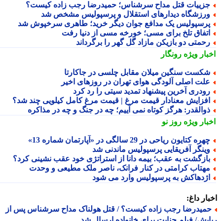
زییات قتل مداح سرشناس؛ حمیدرضا رجب زاده کیست؟
رزشگاه دیدارهای استقلال و پرسپولیس مشخص شد
رسپولیس یک مدافع جوان دیگر خرید؛ طاهری سرخپوش شد
تفاق تلخ برای مسی؛ خورخه مسی از دنیا رفت
حمتی دو بازیکن مازاد گل گهر را برگرداند
بار ویژه
رونگار
کست سنگین میلان مقابل چلسی در جاکارتا
لت اصلی آلودگی هوای تهران در روزهای اخیر
ودری آخرین پیشنهاد تمدید سیتی را رد کرد
فزایش معنادار قیمت مرغ | قیمت مرغ کامل کیلویی چند شد؟
والقدر: هرگز کوتاه نمی آییم؛ چه در جنگ و چه در مذاکره
بار ویژه
روز نو
هره کتایون ریاحی در 29 سالگی در «آپارتمان شماره 13»
ینگر آفریقایی پرسپولیس ماندنی شد
ازگشت به عقب؛ بیمه دانا از استراتژی خود عقب نشینی کرد؟
هتاب کرامتی در کنار فرانک، ناصر ملک مطیعی و وحدت
ژدهاکش به پرسپولیس وارد می شود
ار داغ:
میدرضا رجب زاده کیست؟ / قتل هولناک مداح سرشناس پس از
یش/ فیلم جنایت برای خانواده ارسال شد