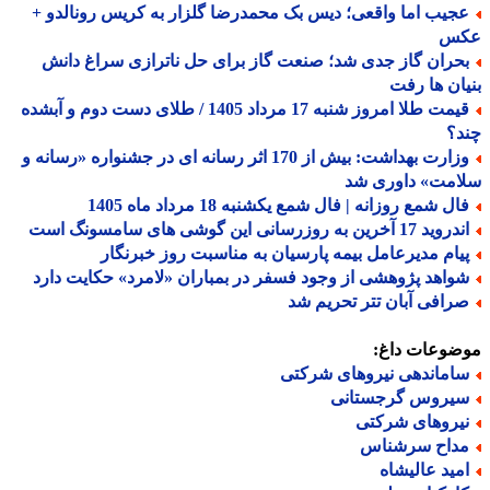
جیب اما واقعی؛ دیس بک محمدرضا گلزار به کریس رونالدو +
س
حران گاز جدی شد؛ صنعت گاز برای حل ناترازی سراغ دانش
ان ها رفت
قیمت طلا امروز شنبه 17 مرداد 1405 / طلای دست دوم و آبشده
د؟
وزارت بهداشت: بیش از 170 اثر رسانه ای در جشنواره «رسانه و
امت» داوری شد
ل شمع روزانه | فال شمع یکشنبه 18 مرداد ماه 1405
د 17 آخرین به روزرسانی این گوشی های سامسونگ است
یام مدیرعامل بیمه پارسیان به مناسبت روز خبرنگار
واهد پژوهشی از وجود فسفر در بمباران «لامرد» حکایت دارد
رافی آبان تتر تحریم شد
ضوعات داغ:
اماندهی نیروهای شرکتی
یروس گرجستانی
یروهای شرکتی
داح سرشناس
مید عالیشاه