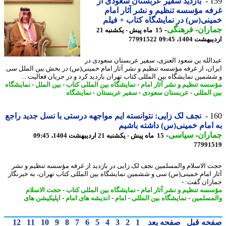
1
بازدید سفیر عربستان سعودی از
ه مؤسسه تنظیم و نشر آثار امام
نی(س) در نمایشگاه کتاب + فیلم
اران
-
فرهنگی
-
15 ماه پیش - یکشنبه 21
شت 1404، 09:45
77991522
الله بن سعود العنزی، سفیر عربستان سعودی در
ان، از غرفه مؤسسه تنظیم و نشر آثار امام خمینی(س) در بخش بین الملل سی
شمین نمایشگاه بین المللی کتاب تهران بازدید کرد و در جریان فعالیت ...
سه تنظیم و نشر آثار امام
-
نمایشگاه بین المللی کتاب
-
بین الملل
-
نمایشگاه
 المللی
-
عربستان سعودی
-
سفیر عربستان
-
نمایشگاه
1
نجف لک زایی: نتوانسته ایم مواجهه درستی با نسل جدید راجع
امام خمینی(س) داشته باشیم
اران
-
سیاسی
-
15 ماه پیش - یکشنبه 21 اردیبهشت 1404، 09:45
77991
 الاسلام والمسلمین نجف لک زایی در بازدید از غرفه مؤسسه تنظیم و نشر
ر امام خمینی(س) سی و ششمین نمایشگاه بین المللی کتاب تهران، به خبرنگار
ران گفت: -
سه تنظیم و نشر آثار امام
-
نمایشگاه بین المللی کتاب
-
حجت الاسلام
مسلمین
-
نمایشگاه بین المللی
-
امام
-
اندیشه های امام
-
اپلیکیشن های
حه قبل
صفحه بعد
1
2
3
4
5
6
7
8
9
10
11
12