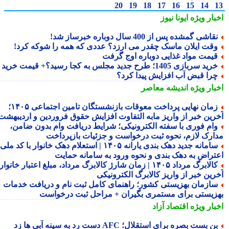
20
19
18
17
16
15
14
بار ویژه
ایونا نیوز
قاشی گمشده پس از 400 سال دوباره خبرساز شد!
قت ایلان ماسک چقدر می ارزد؟ عددی که همه را شوکه کرد!
یمت مواد غذایی دوباره اوج گرفت
ید سربازی 1405؛ طرح جدید مجلس به کجا رسید؟+ قیمت خرید
را قبض آب افزایش پیدا کرد؟
بار ویژه
اندیشه معاصر
زمان نهایی پرداخت معوقات بازنشستگان تامین اجتماعی ۱۴۰۵؛
رین خبر از واریز مابه التفاوت افزایش حقوق فروردین و اردیبهشت
ام فوری با سفته الکترونیکی؛ شرایط دریافت وام بدون ضامن،
ارک لازم، نحوه ثبت درخواست و جزئیات بازپرداخت
سامانه جدید دهک بندی یارانه ۱۴۰۵ | استعلام دهک خانوار با کد ملی،
تراض به دهک بندی و نحوه ورود به سامانه حمایت
کالابرگ مرداد ۱۴۰۵ | زمان شارژ کالابرگ مرداد، مبلغ اعتبار خانوار و
رین خبر از واریز کالابرگ الکترونیکی
ازمان بهزیستی کشور؛ راهنمای کامل ثبت نام و دریافت خدمات
زیستی برای مستمری بگیران + مراحل ثبت درخواست
بار ویژه
اقتصاد آزاد
ن بست بصره برای استقلال؛ AFC دست رد به سینه آبی ها زد