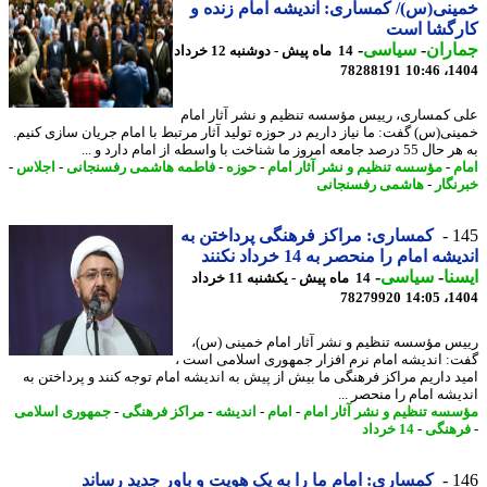
نی(س)/ کمساری: اندیشه امام زنده و
رگشا است
اران
-
سیاسی
-
14 ماه پیش - دوشنبه 12 خرداد
78288191
1404
 کمساری، رییس مؤسسه تنظیم و نشر آثار امام
نی(س) گفت: ما نیاز داریم در حوزه تولید آثار مرتبط با امام جریان سازی کنیم.
معه امروز ما شناخت با واسطه از امام دارد و ...
م
-
مؤسسه تنظیم و نشر آثار امام
-
حوزه
-
فاطمه هاشمی رفسنجانی
-
اجلاس
-
نگار
-
هاشمی رفسنجانی
1
کمساری: مراکز فرهنگی پرداختن به
شه امام را منحصر به 14 خرداد نکنند
نا
-
سیاسی
-
14 ماه پیش - یکشنبه 11 خرداد
78279920
1404
س مؤسسه تنظیم و نشر آثار امام خمینی (س)،
: اندیشه امام نرم افزار جمهوری اسلامی است ،
د داریم مراکز فرهنگی ما بیش از پیش به اندیشه امام توجه کنند و پرداختن به
یشه امام را منحصر ...
سه تنظیم و نشر آثار امام
-
امام
-
اندیشه
-
مراکز فرهنگی
-
جمهوری اسلامی
هنگی
-
14 خرداد
1
کمساری: امام ما را به یک هویت و باور جدید رساند