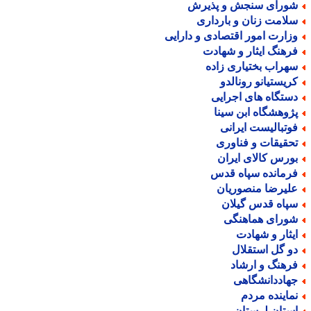
ورای سنجش و پذیرش
لامت زنان و بارداری
زارت امور اقتصادی و دارایی
رهنگ ایثار و شهادت
هراب بختیاری زاده
ریستیانو رونالدو
ستگاه های اجرایی
ژوهشگاه ابن سینا
وتبالیست ایرانی
حقیقات و فناوری
ورس کالای ایران
رمانده سپاه قدس
لیرضا منصوریان
پاه قدس گیلان
ورای هماهنگی
یثار و شهادت
و گل استقلال
رهنگ و ارشاد
هاددانشگاهی
ماینده مردم
ستان لرستان