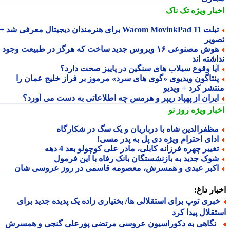
بار ویژه
تک ناک
تبلت Wacom MovinkPad 11 برای هنرمندان دیجیتال معرفی شد +
ویر
هوش مصنوعی ۱۶ ویروس جدید ساخت که هرگز در طبیعت وجود
شته اند
یا وقوع سیلاب های سنگین در پاییز صحت دارد؟
نتاگون ویدیوی «گوی های سرد» مرموز بر فراز خلیج عمان را
تشر کرد + ویدیو
یران از پهپاد ریپر و هرمس چه اطلاعاتی به دست می آورد؟
بار ویژه
روز نو
ظفرالدین شاه با درباریان و یک سگ در شکارگاه
دای احترام ویژه دی پل به پدر مسی!
غییر چهره فرزانه کابلی، مادر علی کوچولو بعد 4 دهه
وک جدید به بازنشستگان بانک رفاه با این فرمول
کبر عبدی و همسرش، معصومه قاسمی در روز عروسی شان
ار داغ:
بری توپ برای استقلالی ها/ بختیاری زاده یک پدیده جدید برای
قلال پیدا کرد
گاهی به دکوراسیون عروسی مرتضی پورعلی گنجی و همسرش