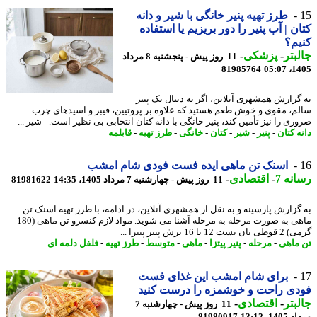
طرز تهیه پنیر خانگی با شیر و دانه
ن | آب پنیر را دور بریزیم یا استفاده
م؟
بتر
-
پزشکی
-
11 روز پیش - پنجشنبه 8 مرداد
81985764
1405
گزارش همشهری آنلاین، اگر به دنبال یک پنیر
م، مقوی و خوش طعم هستید که علاوه بر پروتیین، فیبر و اسیدهای چرب
ی را نیز تأمین کند، پنیر خانگی با دانه کتان انتخابی بی نظیر است. - شیر ...
ه کتان
-
پنیر
-
شیر
-
کتان
-
خانگی
-
طرز تهیه
-
قابلمه
اسنک تن ماهی ایده فست فودی شام امشب
نه 7
-
اقتصادی
-
11 روز پیش - چهارشنبه 7 مرداد 1405، 14:35
81981622
گزارش پارسینه و به نقل از همشهری آنلاین، در ادامه، با طرز تهیه اسنک تن
ماهی به صورت مرحله به مرحله آشنا می شوید. مواد لازم کنسرو تن ماهی (180
12 تا 16 برش پنیر پیتزا ...
ماهی
-
مرحله
-
پنیر پیتزا
-
ماهی
-
متوسط
-
طرز تهیه
-
فلفل دلمه ای
برای شام امشب این غذای فست
ی راحت و خوشمزه را درست کنید
بتر
-
اقتصادی
-
11 روز پیش - چهارشنبه 7
1، 13:12
81980917