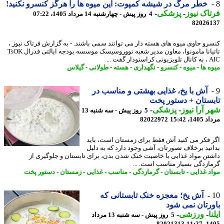
خطر مرگ در شیشه کمپوت: این میوه ها را هرگز کنسرو نکنید!
اک نیوز
-
پزشکی
-
4 روز پیش - چهارشنبه 14 مرداد 1405، 07:22
82026
رو حاوی میوه های هسته دار می توانند سمی باشند. - به گزارش فرتاک نیوز ،
تاتیانا مامونوا، معاون مدیر شعبه نووروسیسک موسسه بودجه ایالتی فدرال TsOK
دار گفت ...
ه ها
-
میوه
-
کنسرو
-
نگهداری
-
هسته
-
طولانی
-
گیلاس
آش با یخ، غذایی بهشتی و مناسب در
ستان + دستور پخت
 آرا نیوز
-
پزشکی
-
5 روز پیش - سه شنبه 13
1، 15:42
82022972
 فکر می کنید آش فقط برای زمستان است، باید
نید برخلاف تصورتان، آشی وجود دارد که به دلیل
تن مواد غذایی با خاصیت خنک شدن بدن، برای تابستان و جلوگیری از
ازدگی بسیار مناسب است. ...
د غذایی
-
تابستان
-
گرمازدگی
-
مناسب
-
غذایی
-
زمستان
-
دستور پخت
آش یخ؛ معجزه خنک تابستانی که
رتان نمی شود
ا
-
ورزشی
-
5 روز پیش - سه شنبه 13 مرداد
82021313
1405