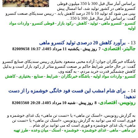
براساس آمار سال قبل 300 تا 350 میلیون قوطی
رو ماهی در کشور تولید شد، اما امسال پیش
بینی می شود که تولید 10 تا 20 درصد کاهش یابد. - رییس سندیکای صنعت کنسرو
 براساس آمار سال قبل 300 تا 350 ...
رو
-
کنسرو ماهی
-
تولید
-
کاهش
-
رکود بازار
-
قوطی کنسرو
-
واردات مواد
ه
برآورد کاهش 20 درصدی تولید کنسرو ماهی
بتر
-
اقتصادی
-
7 روز پیش - یکشنبه 11 مرداد 1405، 16:37
82009658
گاه خبرنگاران جوان؛ آزاده محبی مسعود بختیاری رییس سندیکای صنایع کنسرو
: در حال حاضر شرایط حاکم بر صنعت کنسرو متاثر از رکود بازار است و بدلیل
ش چشمگیر قدرت خرید مردم، - به گفته وی،
رو
-
واردات مواد اولیه
-
باشگاه خبرنگاران
-
شرایط
-
صنایع
-
بختیاری
-
کاهش
برای شام امشب این فست فود خانگی خوشمزه را از دست
ید!
نویس
-
اقتصادی
-
8 روز پیش - شنبه 10 مرداد 1405، 20:28
82003560
گزارش رونویس، «اسنک تن ماهی» یا «تست تن ماهی» یک غذای خوشمزه و
ی است که می توانید به گزارش رونویس، «اسنک تن ماهی» یا «تست تن
ی» یک غذای خوشمزه و فوری است که می توانید برای شام ...
ماهی
-
ماهی
-
غذای خوشمزه
-
خوشمزه
-
اسنک
-
میان وعده
-
طرز تهیه