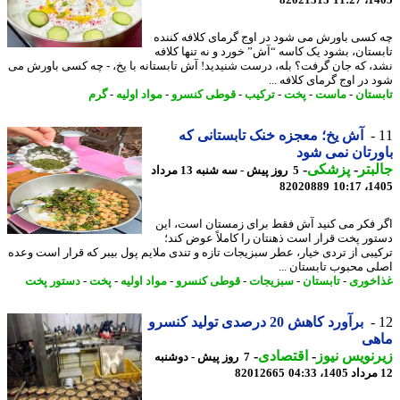
کسی باورش می شود در اوج گرمای کلافه کننده
ستان، بشود یک کاسه “آش” خورد و نه تنها کلافه
، که جان گرفت؟ بله، درست شنیدید! آش تابستانه با یخ، - چه کسی باورش می
 در اوج گرمای کلافه ...
ستان
-
ماست
-
پخت
-
ترکیب
-
قوطی کنسرو
-
مواد اولیه
-
گرم
آش یخ؛ معجزه خنک تابستانی که
رتان نمی شود
بتر
-
پزشکی
-
5 روز پیش - سه شنبه 13 مرداد
82020889
1405
 فکر می کنید آش فقط برای زمستان است، این
ور پخت قرار است ذهنتان را کاملاً عوض کند؛
یبی از تردی خیار، عطر سبزیجات تازه و تندی ملایم پول بیبر که قرار است وعده
ی محبوب تابستان ...
خوری
-
تابستان
-
سبزیجات
-
قوطی کنسرو
-
مواد اولیه
-
پخت
-
دستور پخت
برآورد کاهش 20 درصدی تولید کنسرو
هی
نویس نیوز
-
اقتصادی
-
7 روز پیش - دوشنبه
82012665