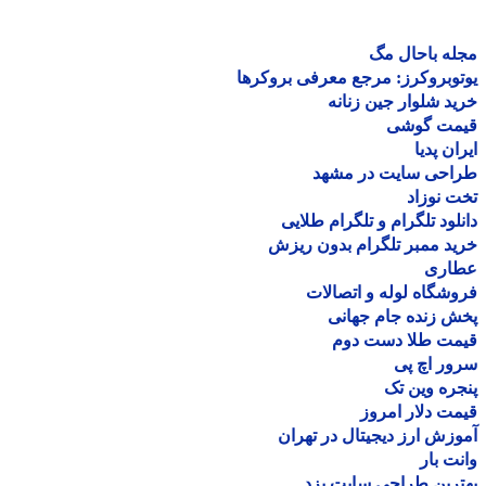
ه باحال مگ
وبروکرز: مرجع معرفی بروکرها
د شلوار جین زنانه
مت گوشی
ان پدیا
احی سایت در مشهد
 نوزاد
لود تلگرام و تلگرام طلایی
د ممبر تلگرام بدون ریزش
اری
شگاه لوله و اتصالات
 زنده جام جهانی
مت طلا دست دوم
ر اچ پی
ره وین تک
ت دلار امروز
زش ارز دیجیتال در تهران
ت بار
رین طراحی سایت یزد