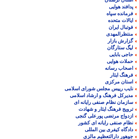
دافند هوایی
رمانده سپاه
یالات متحده
وتبال ایران
نتظرالمهدی
زارش بازار
یگ ستارگان
اجی بابایی
ملات هوایی
صحاب رسانه
رهنگ ایثار
ستان مرکزی
ایب رییس مجلس شورای اسلامی
دیرکل فرهنگ و ارشاد اسلامی
ازمان نظام صنفی رایانه ای
رویج فرهنگ ایثار و شهادت
زدواج مرتضی پورعلی گنجی
ظام صنفی رایانه ای کشور
ادگاه کیفری بین المللی
وهور دارالتعظیم مالزی