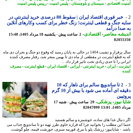
یت اقتصادی
-
سیستان و بلوچستان
-
پلیس امنیت
-
رییس پلیس امنیت
خبر فوری اقتصاد ایران | سقوط 80 درصدی خرید اینترنتی در
ه جنگ و قطعی اینترنت؛ زنگ خطر برای کسب وکارهای آنلاین
صدا درآمد
یشه معاصر
-
اقتصادی
-
2 ساعت پیش - یکشنبه 18 مرداد 1405، 15:48
82055
سال پرفراز و نشیب 1404 در حالی به پایان رسید که وقوع دو جنگ و بحران دی ماه
به قطع اینترنت در مقطعی از ماه دی تا بهمن منجر شد، رفتار مصرف کننده
نی را تا حدی زیادی تحت تاثیر قرار داد. ...
ترنت
-
ایران
-
خرید اینترنتی
-
ایرانی
-
اقتصاد ایران
-
قطع اینترنت
-
مصرف
ده
2 تا ساندویچ سالم برای ناهار که 10
دقیقه ای آماده می شود با بیش از 10 گرم
تیین
ا نیوز
-
پزشکی
-
29 ساعت پیش - شنبه 17
1، 13:01
82047099
 دنبال غذا های ساده، خوشمزه و سالم هستید
ا این مطلب را بخوانید چرا که قراره حاوی طرز تهیه دو تا ساندویچ جذاب می
د. - شایانیوز- زرشک پلو با مرغ، قورمه سبزی، خورشت قیمه، چلو گوشت،