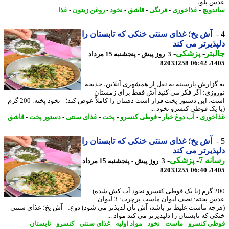
 پلو،
دویچ
-
غذاخوری
-
فرنگی
-
قاشق
-
نخود
-
روغن زیتون
-
غذا
آش یخ؛ غذای سنتی خنکی که تابستان را
ذیرتر می کند
بتر
-
پزشکی
-
3 روز پیش - پنجشنبه 15 مرداد
82033258
1405
گزارش پارسینه به نقل از همشهری آنلاین، خدیجه
وزی: اگر فکر می کنید آش فقط برای زمستان
است، این دستور پخت قرار است ذهنتان را کاملاً عوض کند؛ - نخود پخته: 200 گرم
 یک قوطی کنسرو نخود ...
خوری
-
آب دوغ خیار
-
قوطی کنسرو
-
پخت
-
غذای سنتی
-
دستور پخت
-
قاشق
آش یخ؛ غذای سنتی خنکی که تابستان را
ذیرتر می کند
نه 7
-
پزشکی
-
3 روز پیش - پنجشنبه 15 مرداد
82033255
1405
200 گرم (یا یک قوطی کنسرو نخود آب کش شده)
عدس پخته: نصف لیوان ماست پرچرب: 3 لیوان
چه ماست غلیظ تر باشد، آش تان لذیذتر می شود) دوغ: - آش یخ؛ غذای سنتی
ی که تابستان را دلپذیرتر می کند مواد ...
ی کنسرو
-
ماست
-
نخود
-
مواد اولیه
-
غذای سنتی
-
کنسرو
-
تابستان