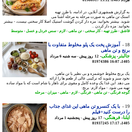
گزارش همشهری آنلاین، در ادامه، با طرز تهیه
ک تن ماهی به صورت مرحله به مرحله آشنا می
د. بیشتر بخوانید: مزه دار کردن گوشت استیک اصلا کار سختی نیست، - بیشتر
نید: مزه دار کردن ...
شق
-
طرز تهیه
-
کار سختی
-
تن ماهی
-
لازم
-
سس خردل و عسل
-
متوسط
آموزش پخت یک پلو مخلوط متفاوت با
ج و تن ماهی
بتر
-
پزشکی
-
12 روز پیش - سه شنبه 6 مرداد
81974386
1405
برنج مخلوط خوشمزه و بی نظیر با تن ماهی،
د سبز و شوید که ترکیبی عالی از طعم ها را ارائه
دهد. این غذا یک وعده کامل و مقوی برای ناهار یا شام است که با مواد ساده
 می شود. - مواد لازم: برنج:
ه فرنگی
-
تن ماهی
-
فرنگی
-
لازم
-
ماهی
-
میزان
-
مرحله
با یک کنسرو تن ماهی این غذای جذاب
درست کنید+فیلم
ا
-
فرهنگی
-
17 روز پیش - پنجشنبه 1 مرداد
81937245
1405