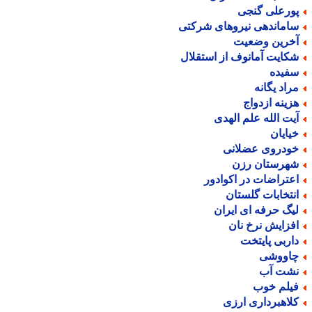
ورعلی گنجی
اماندهی نیروهای شرکتی
خرین وضعیت
کایت آمانوف از استقلال
فیده
راد یگانه
زینه ازدواج
یت الله علم الهدی
یایان
ودروی عضلانی
هرستان رزن
عتراضات در اکوادور
نتخابات گلستان
یگ حرفه ای ایران
فزایش نرخ نان
اربی پایتخت
اووشی
شت آب
یلم خوب
لاهبرداری ارزی