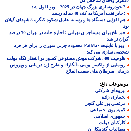
 | تویوتا اول شد
ایر نفت آمریکا به کف 40 ساله رسید
هم افزایی دستگاه ها و رسانه عامل شکوه کنگره 8 شهدای گیلان
خبر تلخ برای مستاجران تهرانی ؛ اجاره خانه در تهران 70 درصد
ن تر شد
اوپو با قابلیت FatMax محدوده چربی سوزی را برای هر فرد
صی سازی می کند
 500 شرکت هوش مصنوعی کشور در انتظار نگاه دولت
ونمایی از واکسن بومی «آنگارا» و طرح ژن درمانی و ویروس
انی سرطان های صعب العلاج
ضوعات داغ:
یروهای شرکتی
ختیاری زاده
رتضی پورعلی گنجی
میسیون اجتماعی
مهوری اسلامی
ارکنان دولت
طالبات گندمکاران