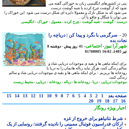
 در کشورهای انگلیسی زبان به خوراکی گفته می
 که از گوشت چرخ کرده یا شبه گوشت درست
شود که به شکل نازک و معمولا دایره ای شکل درست می شود. این خوراک را
وان با چنگال و چاقو یا آن ...
ست
-
گوشت
-
شبه گوشت
-
چرخ کرده
-
معمول
-
خوراک
-
انگلیسی
سرگرمی با بگرد و پیدا کن | دریاچه را
ت بده
 آرا نیوز
-
اجتماعی
-
41 روز پیش - دوشنبه 8
1
81768005
ی اینکه ماهی ها و بقیه ی موجودات دریایی شاد و
 زندگی کنند، هرگز نباید زباله هایمان را به دریا یا
خانه ها بریزیم. - برای اینکه ماهی ها و بقیه ی موجودات دریایی شاد و سالم
گی کنند،
ودات دریایی
-
دریا
-
رودخانه ها
-
زباله
-
رودخانه
-
دریایی
-
محیط زیست
حه بعد
1
2
3
4
5
6
7
8
9
10
11
12
13
14
15
20
19
18
17
بار ویژه
رونگار
رط نتانیاهو برای خروج از غزه
رکان فدراسیون فوتبال ممبینی را نادیده گرفتند/ رونمایی از یک