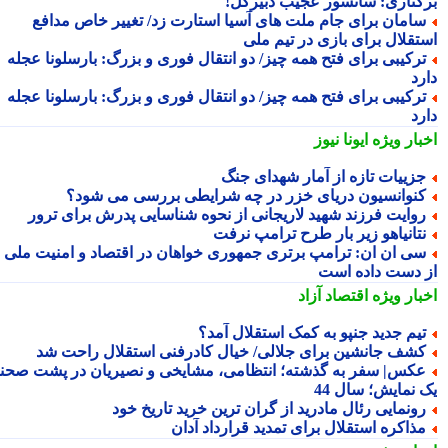
کناری: سانسور عجیب دبیرکل!
امان برای جام ملت های آسیا استارت زد/ تغییر خاص مدافع
تقلال برای بازی در تیم ملی
رکیبی برای فتح همه چیز/ دو انتقال فوری و بزرگ: بارسلونا عجله
رد
رکیبی برای فتح همه چیز/ دو انتقال فوری و بزرگ: بارسلونا عجله
رد
بار ویژه
ایونا نیوز
زییات تازه از آمار شهدای جنگ
نوانسیون دریای خزر در چه شرایطی بررسی می شود؟
وایت فرزند شهید لاریجانی از نحوه شناسایی پدرش برای ترور
تانیاهو زیر بار طرح ترامپ نرفت
ی ان ان: ترامپ برتری جمهوری خواهان در اقتصاد و امنیت ملی را
 دست داده است
بار ویژه
اقتصاد آزاد
یم جدید جنپو به کمک استقلال آمد؟
شف جانشین برای جلالی/ خیال کادرفنی استقلال راحت شد
کس| سفر به گذشته؛ انتظامی، مشایخی و نصیریان در پشت صحنه
 نمایش؛ سال 44
ونمایی رئال مادرید از گران ترین خرید تاریخ خود
ذاکره استقلال برای تمدید قرارداد آدان