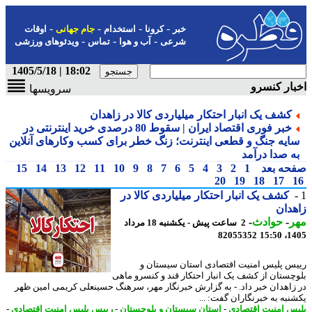
-
-
-
-
خبر
کرونا
استخدام
جام جهانی
اوقات
-
-
-
شرعی
آب و هوا
تماس
ویدئوهای ورزشی
18:02 | 1405/5/18
ار کنسرو
سرویسها
کشف یک انبار احتکار میلیاردی کالا در زاهدان
خبر فوری اقتصاد ایران | سقوط 80 درصدی خرید اینترنتی در
ایه جنگ و قطعی اینترنت؛ زنگ خطر برای کسب وکارهای آنلاین
ه صدا درآمد
حه بعد
1
2
3
4
5
6
7
8
9
10
11
12
13
14
15
20
19
18
17
کشف یک انبار احتکار میلیاردی کالا در
دان
ر
-
حوادث
-
2 ساعت پیش - یکشنبه 18 مرداد
82055352
1405
س پلیس امنیت اقتصادی استان سیستان و
چستان از کشف یک انبار احتکار قند و کنسرو ماهی
زاهدان خبر داد. - به گزارش خبرنگار مهر، سرهنگ حسینعلی کریمی امین ظهر
نبه به خبرنگاران گفت: ...
س امنیت اقتصادی
-
استان سیستان و بلوچستان
-
رییس پلیس امنیت اقتصادی
-