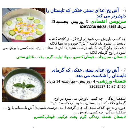
آش یخ؛ غذای سنتی خنکی که تابستان را
ذیرتر می کند
نویس
-
اقتصادی
-
3 روز پیش - پنجشنبه 15
1، 06:28
82033238
کسی باورش می شود در اوج گرمای کلافه کننده
ستان، بشود یک کاسه “آش” خورد و نه تنها کلافه
، که جان گرفت؟ بله، درست شنیدید! آش تابستانه با یخ، - چه کسی باورش می
 در اوج گرمای کلافه ...
ستان
-
سبزیجات
-
قوطی کنسرو
-
مواد اولیه
-
گرم
-
پخت
-
غذای سنتی
آش یخ؛ غذای سنتی خنکی که گرمای
ستان را شکست می دهد
نا
-
ورزشی
-
4 روز پیش - چهارشنبه 14 مرداد
82029927
1405
نا زندگی_ چه کسی باورش می شود در اوج
ای کلافه کننده تابستان، بشود یک کاسه “آش”
د و نه تنها کلافه نشد، که جان گرفت؟ بله، درست شنیدید! آش تابستانه با یخ، -
نا زندگی_ چه کسی باورش ...
ستان
-
شفقنا
-
زندگی
-
گرم
-
پخت
-
ترکیب
-
قوطی کنسرو