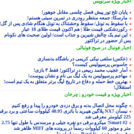
بار ویژه
سرنویس
ایان تلخ تور پیش فصل چلسی مقابل جوهور!
ارسکا: جمعه منتظر رودری در تمرین سیتی هستم!
ا سقوط به تونل/ سقوط وحشتناک به تونل هنگام شادی پس از گل!
کوردشکنی قیمت طلا | هم اکنون قیمت طلای 18 عیار
ین تیم یک چالش شیرین و جذاب است/ اولین صحبت های نکونام
 از حضور در تراکتور
بار فوتبال در صبح فوتبالی
عکس) سلفی نیکی کریمی در باشگاه بدنسازی
اسوس پرسپولیس کیست؟
مار عجیب محمد ربیعی در تراکتور؛ فقط ۳ بازی!
هاجم پرسپولیس به یک لیگ بی نام و نشان پیوست!
هترین خط حمله و دفاع در تاریخ لیگ برتر متعلق به یک تیم است؛
تقلال!
بار ویژه
و قیمت خودرو | چرخان
گونه محل اتصال بدنه و برق دزدی خودرو را پیدا و رفع کنیم
نیسان NX7 پلاگین هیبرید با باتری 40.95 کیلووات ساعتی و برد برقی
 معرفی شد
Smart #2؛ میکرو-برقی دو نفره جیلی و مرسدس با طول تنها 2.75
ور 60 کیلووات رسماً در پرونده های MIIT ظاهر شد
روش ویژه تویوتا Rav4 ره نیاز ایستا