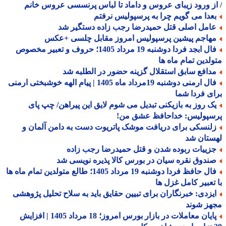
ز ورود زیبای عروس و داماد تا لباس پرنسسی عروس خانم
عدا می گویم چرا به پرسپولیس نرفتم
امل اصلی قتل حمیدرضا رجب زاده دستگیر شد
هاجم پیشین پرسپولیس امروز مقابل چلسی +عکس
فال ابجد فردا دوشنبه 19 مرداد 1405؛ حروف و تعبیر مخصوص
لدین تمام ماه ها
دافع سابق استقلال گزینه حضور در الطلبه شد
فال ارمنی دوشنبه 19مرداد ماه 1405 | پیام الهه خوشبختی ارمنی
ی فردا شما
ک روز به بازیکنی تبدیل می شوم لایق این پیراهن/ چپ پای
سپولیس: خداحافظ عشق من!
لنسکی برای دریافت موشک پاتریوت دست به دامن آلمان و
ستان شد
زییات ربوده شدن و قتل حمیدرضا رجب زاده
ندوق نقره سیان در بورس کالا پذیره نویسی شد
فال حافظ فردا دوشنبه 19 مرداد 1405؛ طالع متولدین تمام ماه ها
تعبیر کامل غزل ها
یزدی: خبرنگاران برای تبیین حقایق باید به سلاح تحلیل پژوهشی
هز شوند
پایان معاملات در بازار بورس امروز؛ 18 مرداد 1405 | افزایش