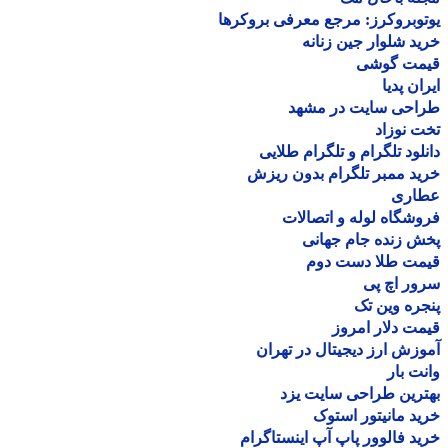
وبروکرز: مرجع معرفی بروکرها
د شلوار جین زنانه
مت گوشی
ان پدیا
احی سایت در مشهد
 نوزاد
لود تلگرام و تلگرام طلایی
د ممبر تلگرام بدون ریزش
اری
شگاه لوله و اتصالات
 زنده جام جهانی
مت طلا دست دوم
ر اچ پی
ره وین تک
ت دلار امروز
زش ارز دیجیتال در تهران
ت بار
رین طراحی سایت یزد
د مانیتور استوک
د فالوور پاپ آپ اینستاگرام