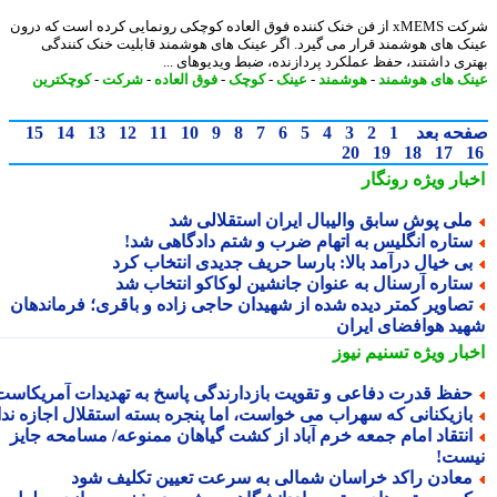
شرکت xMEMS از فن خنک کننده فوق العاده کوچکی رونمایی کرده است که درون
ک های هوشمند قرار می گیرد. اگر عینک های هوشمند قابلیت خنک کنندگی
ری داشتند، حفظ عملکرد پردازنده، ضبط ویدیوهای ...
ک های هوشمند
-
هوشمند
-
عینک
-
کوچک
-
فوق العاده
-
شرکت
-
کوچکترین
حه بعد
1
2
3
4
5
6
7
8
9
10
11
12
13
14
15
20
19
18
17
بار ویژه
رونگار
لی پوش سابق والیبال ایران استقلالی شد
تاره انگلیس به اتهام ضرب و شتم دادگاهی شد!
ی خیال درآمد بالا: بارسا حریف جدیدی انتخاب کرد
تاره آرسنال به عنوان جانشین لوکاکو انتخاب شد
صاویر کمتر دیده شده از شهیدان حاجی زاده و باقری؛ فرماندهان
ید هوافضای ایران
بار ویژه
تسنیم نیوز
فظ قدرت دفاعی و تقویت بازدارندگی پاسخ به تهدیدات آمریکاست
ازیکنانی که سهراب می خواست، اما پنجره بسته استقلال اجازه نداد
نتقاد امام جمعه خرم آباد از کشت گیاهان ممنوعه/ مسامحه جایز
ست!
عادن راکد خراسان شمالی به سرعت تعیین تکلیف شود