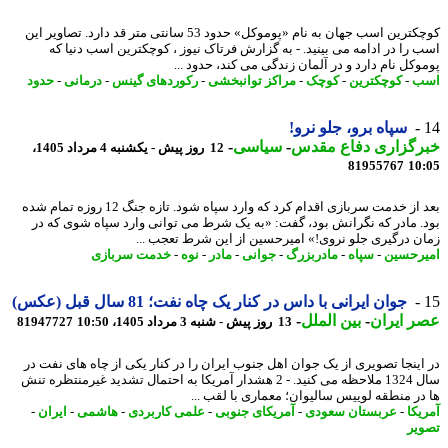
کوچکترین اسب جهان به نام «پوموکل» حدود 53 سانتی متر قد دارد. تصاویر این
 را در ادامه می بینید. - به گزارش فرتاک نیوز ، کوچکترین اسب دنیا که
وکل نام دارد و در آلمان زندگی می کند، حدود ...
ب
-
کوچکترین
-
کوچک
-
مراکز توانبخشی
-
رکوردهای گینس
-
درمانی
-
حدود
سپاه برو، جلو نرو!
رگزاری دفاع مقدس
-
سیاسی
-
12 روز پیش - یکشنبه 4 مرداد 1405،
81955767
10
بعد از خدمت سربازی اقدام کرد که وارد سپاه شود. تازه جنگ 12 روزه تمام شده
. مادر که نگرانش بود، گفت: «به یک شرط می توانی وارد سپاه شوی که در
ن درگیری جلو نروی!» امیرحسین از این شرط تعجب ...
رحسین
-
سپاه
-
مادربزرگ
-
جوانی
-
مادر
-
نوه
-
خدمت سربازی
جوان ایرانی با داس در کنار یک چاه نفت؛ 81 سال قبل (عکس)
 ایران
-
بین الملل
-
13 روز پیش - شنبه 3 مرداد 1405، 10:50
81947727
اینجا تصویری از یک جوان اهل جنوب ایران را در کنار یکی از چاه های نفت در
سال 1324 ملاحظه می کنید. - 2 هشدار آمریکا به احتمال تشدید غیرمنتظره تنش
در منطقه لوییس سالیوان؛ معماری با لقب ...
یکا
-
عربستان سعودی
-
آمریکای جنوبی
-
علمی کاربردی
-
هاشمی
-
ایران
-
یر