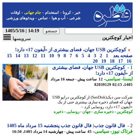
-
-
-
-
خبر
کرونا
استخدام
جام جهانی
اوقات
-
-
-
شرعی
آب و هوا
تماس
ویدئوهای ورزشی
14:19 | 1405/5/16
ار کوچکترین
سرویسها
کوچکترین USB جهان، فضای بیشتری از «آیفون 17» دارد!
حه بعد
1
2
3
4
5
6
7
8
9
10
11
12
13
14
15
20
19
18
17
کوچکترین USB جهان، فضای بیشتری
یفون 17» دارد!
نا
-
سیاسی
-
12 ساعت پیش - جمعه 16 مرداد
82039129
1405
شرکت سن دیک(SanDisk) از کوچکترین درایو USB
ن که فضای ذخیره سازی بیشتری حتی از یک
ارد، رونمایی کرد. -
کترین
-
ذخیره سازی
-
جهان
-
رونمایی
-
ذخیره
فال قانون جذب| فال قانون جذب پنجشنبه 15 مرداد ماه 1405
اک نیوز
-
سیاسی
-
45 ساعت پیش - چهارشنبه 14 مرداد 1405، 16:50