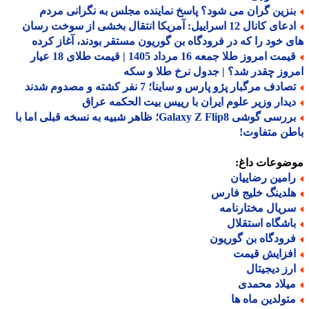
نزین گران می شود؟ پاسخ نماینده مجلس به نگرانی مردم
ادعای کانال 12 اسراییل: آمریکا انتقال بخشی از سوخت رسان
 خود را که در فرودگاه بن گوریون مستقر بودند، آغاز کرده
قیمت امروز طلا جمعه 16 مرداد 1405 | قیمت طلای 18 عیار
وز چقدر شد؟ | جدول نرخ طلا و سکه
ادف مرگبار پژو پارس و ساینا؛ 7 نفر کشته و مصدوم شدند
یدار وزیر علوم ایران با رییس بیت الحکمه عراق
بررسی گوشی Galaxy Z Flip8؛ ظاهر شبیه به نسخه قبلی اما با
ن متفاوت!
ضوعات داغ:
امین رضاییان
لدینگ خلیج فارس
ریال مختارنامه
اشگاه استقلال
رودگاه بن گوریون
فزایش قیمت
رز دیجیتال
یلاد محمدی
تولدین ماه ها