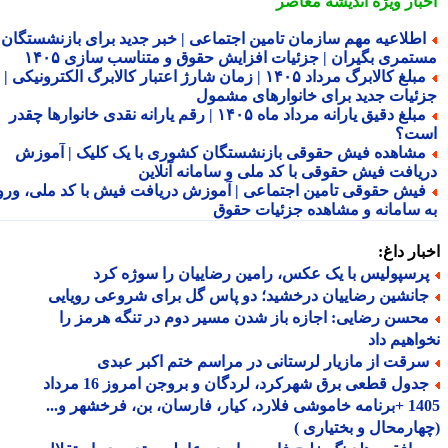
بار ویژه
اندیشه معاصر
طلاعیه مهم سازمان تامین اجتماعی | خبر جدید برای بازنشستگان و
تمری بگیران | جزئیات افزایش حقوق و متناسب سازی ۱۴۰۵
مبلغ کالابرگ مرداد ۱۴۰۵ | زمان شارژ اعتبار کالابرگ الکترونیکی |
ئیات جدید برای خانوارهای مشمول
مبلغ دقیق یارانه مرداد ماه ۱۴۰۵ | رقم یارانه نقدی خانوارها چقدر
ت؟
شاهده فیش حقوقی بازنشستگان کشوری با یک کلیک | آموزش
یافت فیش حقوقی با کد ملی و سامانه آنلاین
یش حقوقی تامین اجتماعی | آموزش دریافت فیش با کد ملی، ورود
 سامانه و مشاهده جزئیات حقوق
ار داغ:
رسپولیس با یک عکس، رامین رضاییان را سوژه کرد
انشین رضاییان درخشید؛ دو پاس گل برای شروعی رویایی
حسن رضایی: اجازه باز شدن مسیر دوم در تنگه هرمز را
اهیم داد
رقت از مازیار لرستانی در مراسم ختم اکبر عبدی
جدول قطعی برق شهرکرد، لردگان و بروجن امروز 16 مرداد
1405 +برنامه خاموشی فلارد، کیار، فارسان، بن، فرخشهر و...
ارمحال و بختیاری )