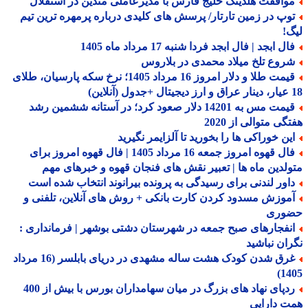
وافقت هلدینگ خلیج فارس با مدیرعاملی متدین در استقلال
وپ در زمین تارتار/ پرسش های کلیدی درباره پرمهره ترین تیم
!
ل ابجد | فال ابجد فردا شنبه 17 مرداد ماه 1405
روع تلخ میلاد محمدی در بلاروس
قیمت طلا و دلار امروز 16 مرداد 1405؛ نرخ سکه پارسیان، طلای
قیمت مس به 14201 دلار صعود کرد؛ در آستانه ششمین رشد
گی متوالی از 2020
ین خوراکی ها را بخورید تا آلزایمر نگیرید
فال قهوه امروز جمعه 16 مرداد 1405 | فال قهوه امروز برای
لدین ماه ها | تعبیر نقش های فنجان قهوه و خبرهای مهم
اور لندنی برای رسیدگی به پرونده بیرانوند انتخاب شده است
موزش مسدود کردن کارت بانکی + روش های آنلاین، تلفنی و
وری
نفجارهای صبح جمعه در شهرستان دشتی بوشهر | فرمانداری :
ان نباشید
غرق شدن کودک هشت ساله مشهدی در دریای بابلسر (16 مرداد
14
ردپای نهاد های بزرگ در میان سهامداران بورس با بیش از 400
 دارایی