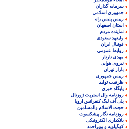
رمایه گذاران
مهوری اسلامی
ییس پلیس راه
ستان اصفهان
ماینده مردم
لیعهد سعودی
وتبال ایران
وابط عمومی
هدی تارتار
یروی هوایی
ازار تهران
ییس جمهوری
رفیت تولید
ایگاه خبری
وزنامه وال استریت ژورنال
لی آف لیگ کنفرانس اروپا
جت الاسلام والمسلمین
وزنامه نگار پیشکسوت
انکداری الکترونیکی
هگیلویه و بویراحمد