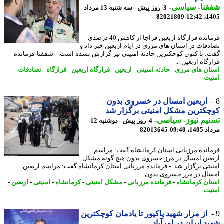
نا
-
سیاسی
-
3 روز پیش - سه شنبه 13 مرداد
82021809
1405
فرمانده قرارگاه اربعین فراجا از کاهش 40 درصدی
دفات در استان های مرزی در ایام اربعین خبر داد و
: تا کنون کوچکترین حادثه امنیتی نیز گزارش نشده است. - شفقنا-فرمانده
گاه اربعین ...
ان های مرزی
-
حادثه امنیتی
-
اربعین
-
قرارگاه اربعین
-
قرارگاه
-
تصادفات
-
یت
اربعین امسال در خسروی بدون
کترین مشکل امنیتی برگزار شد
یم نیوز
-
سیاسی
-
4 روز پیش - دوشنبه 12
1، 09:40
82013645
انده مرزبانی استان کرمانشاه گفت: مراسم
عین امسال در مرز خسروی بدون هیچ گونه مشکل
یتی برگزار شد. - فرمانده مرزبانی استان کرمانشاه گفت: مراسم اربعین
ال در مرز خسروی بدون ...
ان کرمانشاه
-
فرمانده مرزبانی
-
مشکل امنیتی
-
کرمانشاه
-
امنیتی
-
اربعین
-
یت
از مزار شهید پاکپور تا یادمان کوچکترین
د ایران در امرآباد