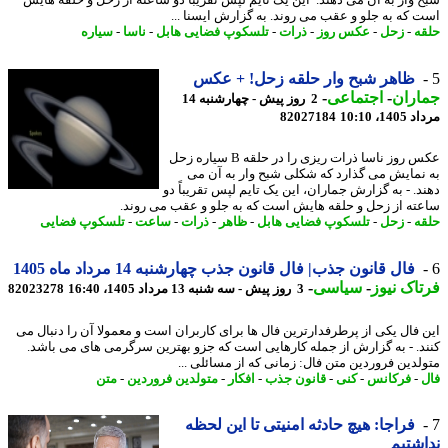
 وار به آن می دهند. این یک تایم لپس تقریباً دو ساعته از زحل و حلقه هایش
 که به جلو و عقب می روند. به گزارش ایسنا ...
ه
-
زحل
-
عکس روز
-
ذرات
-
تلسکوپ فضایی هابل
-
ناسا
-
سیاره
ظاهر شبح وار حلقه زحل! + عکس
اران
-
اجتماعی
-
2 روز پیش - چهارشنبه 14
1، 10:10
82027184
عکس روز ناسا ذرات ریزی را در حلقه B سیاره زحل
نمایش می گذارد که شکلی شبح وار به آن می
د. - به گزارش جماران، این یک تایم لپس تقریباً دو
ته از زحل و حلقه هایش است که به جلو و عقب می روند.
ه
-
زحل
-
تلسکوپ فضایی هابل
-
ظاهر
-
ذرات
-
ساعت
-
تلسکوپ فضایی
فال قانون جذب| فال قانون جذب چهارشنبه 14 مرداد ماه 1405
اک نیوز
-
سیاسی
-
3 روز پیش - سه شنبه 13 مرداد 1405، 16:40
82023278
 فال یکی از پرطرفدارترین فال ها برای کاربران است و معمولا آن را دنبال می
د. - به گزارش از جمله کارهایی است که جزو بهترین سرگرمی های می باشد.
لدین فروردین متن فال: زمانی که از مسائلی ...
-
فرکانس
-
کنی
-
قانون جذب
-
افکار
-
متولدین فروردین
-
متن
فراجا: هیچ حادثه امنیتی تا این لحظه
شتیم