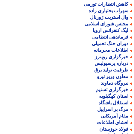
اهش انتظارات تورمی
هراب بختیاری زاده
ال استریت ژورنال
جلس شورای اسلامی
یگ کنفرانس اروپا
رماندهی انتظامی
وران جنگ تحمیلی
طلاعات محرمانه
برگزاری رویترز
رباره پرسپولیس
رفیت تولید برق
عاون وزیر نیرو
یروگاه دماوند
برگزاری تسنیم
ستان کهگیلویه
ستقلال باشگاه
رگ بر اسراییل
قام آمریکایی
فشای اطلاعات
ولاد خوزستان