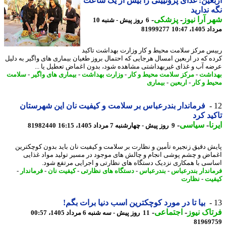
عین: غذای پروتیینی را بیش از یک ساعت
 ندارید
 آرا نیوز
-
پزشکی
-
6 روز پیش - شنبه 10
1، 10:47
81999277
س مرکز سلامت محیط و کار وزارت بهداشت تاکید
ه که در اربعین امسال هرجایی که احتمال بروز طغیان بیماری های واگیر به دلیل
ه آب و غذای غیربهداشتی مشاهده شود، بدون اغماض تعطیل یا ...
اشت
-
مرکز سلامت محیط و کار
-
وزارت بهداشت
-
بیماری های واگیر
-
سلامت
ط و کار
-
اربعین
-
بیماری
فرماندار بندرعباس بر سلامت و کیفیت نان این شهرستان
ید کرد
ا
-
سیاسی
-
9 روز پیش - چهارشنبه 7 مرداد 1405، 16:15
81982440
ش دقیق زنجیره تأمین و نظارت بر سلامت و کیفیت نان باید بدون کوچکترین
اض و چشم پوشی انجام و چالش های موجود در مسیر تولید مواد غذایی
سی با همکاری نزدیک دستگاه های نظارتی و اجرایی مرتفع شود.
اندار بندرعباس
-
بندرعباس
-
دستگاه های نظارتی
-
کیفیت نان
-
فرماندار
-
یت
-
نظارت
بیا تا در مورد کوچکترین اسب دنیا برات بگم!
اک نیوز
-
اجتماعی
-
11 روز پیش - سه شنبه 6 مرداد 1405، 00:57
81969