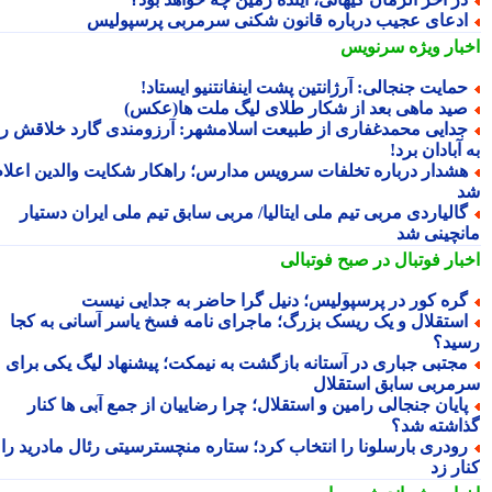
دعای عجیب درباره قانون شکنی سرمربی پرسپولیس
بار ویژه
سرنویس
مایت جنجالی: آرژانتین پشت اینفانتنیو ایستاد!
ید ماهی بعد از شکار طلای لیگ ملت ها(عکس)
دایی محمدغفاری از طبیعت اسلامشهر: آرزومندی گارد خلاقش را
آبادان برد!
شدار درباره تخلفات سرویس مدارس؛ راهکار شکایت والدین اعلام
الیاردی مربی تیم ملی ایتالیا/ مربی سابق تیم ملی ایران دستیار
نچینی شد
بار فوتبال در صبح فوتبالی
ره کور در پرسپولیس؛ دنیل گرا حاضر به جدایی نیست
ستقلال و یک ریسک بزرگ؛ ماجرای نامه فسخ یاسر آسانی به کجا
ید؟
جتبی جباری در آستانه بازگشت به نیمکت؛ پیشنهاد لیگ یکی برای
مربی سابق استقلال
ایان جنجالی رامین و استقلال؛ چرا رضاییان از جمع آبی ها کنار
اشته شد؟
ودری بارسلونا را انتخاب کرد؛ ستاره منچسترسیتی رئال مادرید را
ر زد