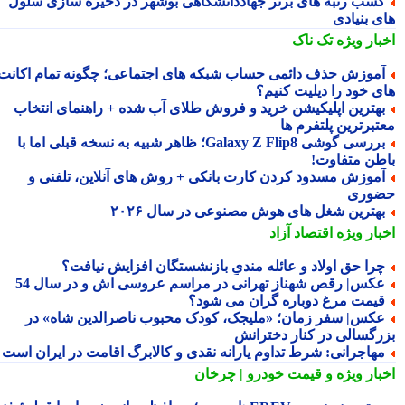
سب رتبه های برتر جهاددانشگاهی بوشهر در ذخیره سازی سلول
ی بنیادی
بار ویژه
تک ناک
موزش حذف دائمی حساب شبکه های اجتماعی؛ چگونه تمام اکانت
ی خود را دیلیت کنیم؟
هترین اپلیکیشن خرید و فروش طلای آب شده + راهنمای انتخاب
تبرترین پلتفرم ها
بررسی گوشی Galaxy Z Flip8؛ ظاهر شبیه به نسخه قبلی اما با
طن متفاوت!
موزش مسدود کردن کارت بانکی + روش های آنلاین، تلفنی و
وری
هترین شغل های هوش مصنوعی در سال ۲۰۲۶
بار ویژه
اقتصاد آزاد
را حق اولاد و عائله مندیِ بازنشستگان افزایش نیافت؟
کس| رقص شهناز تهرانی در مراسم عروسی اش و در سال 54
یمت مرغ دوباره گران می شود؟
کس| سفر زمان؛ «ملیجک، کودک محبوب ناصرالدین شاه» در
رگسالی در کنار دخترانش
هاجرانی: شرط تداوم یارانه نقدی و کالابرگ اقامت در ایران است
بار ویژه
و قیمت خودرو | چرخان