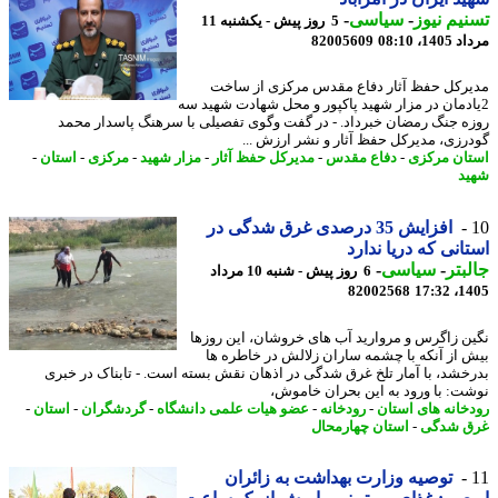
یم نیوز
-
سیاسی
-
5 روز پیش - یکشنبه 11
1، 08:10
82005609
رکل حفظ آثار دفاع مقدس مرکزی از ساخت
ادمان در مزار شهید پاکپور و محل شهادت شهید سه
ه جنگ رمضان خبرداد. - در گفت وگوی تفصیلی با سرهنگ پاسدار محمد
رزی، مدیرکل حفظ آثار و نشر ارزش ...
ان مرکزی
-
دفاع مقدس
-
مدیرکل حفظ آثار
-
مزار شهید
-
مرکزی
-
استان
-
د
افزایش 35 درصدی غرق شدگی در
انی که دریا ندارد
بتر
-
سیاسی
-
6 روز پیش - شنبه 10 مرداد
82002568
1405
ن زاگرس و مروارید آب های خروشان، این روزها
 از آنکه با چشمه ساران زلالش در خاطره ها
خشد، با آمار تلخ غرق شدگی در اذهان نقش بسته است. - تابناک در خبری
ت: با ورود به این بحران خاموش،
خانه های استان
-
رودخانه
-
عضو هیات علمی دانشگاه
-
گردشگران
-
استان
-
 شدگی
-
استان چهارمحال
توصیه وزارت بهداشت به زائران