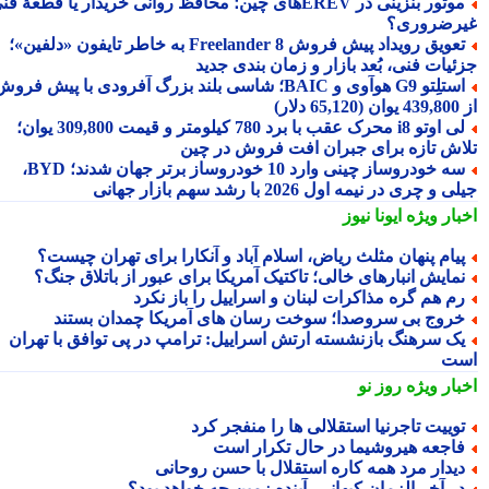
موتور بنزینی در EREVهای چین؛ محافظ روانی خریدار یا قطعهٔ فنی
رضروری؟
تعویق رویداد پیش فروش Freelander 8 به خاطر تایفون «دلفین»؛
ئیات فنی، بُعد بازار و زمان بندی جدید
استلِتو G9 هوآوی و BAIC؛ شاسی بلند بزرگ آفرودی با پیش فروش
دلار)
لی اوتو i8 محرک عقب با برد 780 کیلومتر و قیمت 309,800 یوان؛
اش تازه برای جبران افت فروش در چین
سه خودروساز چینی وارد 10 خودروساز برتر جهان شدند؛ BYD،
 و چری در نیمه اول 2026 با رشد سهم بازار جهانی
بار ویژه
ایونا نیوز
یام پنهان مثلث ریاض، اسلام آباد و آنکارا برای تهران چیست؟
مایش انبارهای خالی؛ تاکتیک آمریکا برای عبور از باتلاق جنگ؟
م هم گره مذاکرات لبنان و اسراییل را باز نکرد
روج بی سروصدا؛ سوخت رسان های آمریکا چمدان بستند
ک سرهنگ بازنشسته ارتش اسراییل: ترامپ در پی توافق با تهران
ت
بار ویژه
روز نو
وییت تاجرنیا استقلالی ها را منفجر کرد
اجعه هیروشیما در حال تکرار است
یدار مرد همه کاره استقلال با حسن روحانی
ر آخر الزمان کیهانی، آینده زمین چه خواهد بود؟