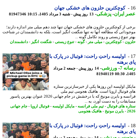
کوچکترین حلزون های خشکی جهان
 ایران
-
پزشکی
-
13 روز پیش - شنبه 3 مرداد 1405، 10:15
81947346
ی از کوچکترین حلزون های خشکی جهان تنها چند دهم میلی متر اندازه دارند؛
وداتی که مطالعه آنها نه تنها شگفت انگیز است، بلکه به دانشمندان در شناخت
 تنوع زیستی و روند تکامل گونه ...
ون
-
کوچکترین
-
میلی متر
-
گونه
-
تنوع زیستی
-
شگفت انگیز
-
دانشمندان
اولیسه راحتِ راحت: فوتبال در پارک با
 برهنه
نه 7
-
ورزشی
-
14 روز پیش - جمعه 2 مرداد
81940119
1405
کل اولیسه این روزها یکی از خبرسازترین ستاره
 فوتبال اروپا است. هافبک هجومی تیم ملی
فرانسه و بایرن مونیخ که با درخشش در جام جهانی 2026 عنوان بهترین پاسور
بقات را به دست آورد، به ...
ره های فوتبال
-
تیم ملی فرانسه
-
مایکل اولیسه
-
فوتبال اروپا
-
جام جهانی
2
-
بایرن مونیخ
-
هافبک هجومی
اولیسه راحتِ راحت: فوتبال در پارک با
 برهنه
نویس
-
ورزشی
-
14 روز پیش - جمعه 2 مرداد