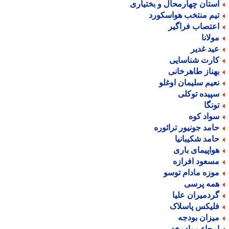
ستان چهارمحال و بختیاری
یم منتخب هواسکورد
عتصاب فراگیر
ولانا
ید غدیر
ارت شناسایی
هناز طاهرخانی
عیم سلیمان اوغلو
پیده توکلی
ونگا
واد کوه
امد جونیور ترائوره
امد شکیبانیا
واپیمای باری
سعود افرازه
وزه مادام توسو
مه پرسی
ردمیران علیا
لیکس پاسلاک
یزان بودجه
محاء موادمخدر