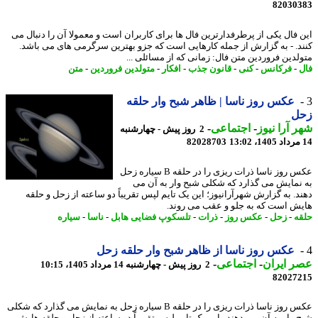
82030
 فال یکی از پرطرفدارترین فال ها برای کاربران است و معمولا آن را دنبال می
د. - به گزارش از جمله کارهایی است که جزو بهترین سرگرمی های می باشد.
لدین فروردین متن فال: زمانی که از مسائلی ...
-
فرکانس
-
کنی
-
قانون جذب
-
افکار
-
متولدین فروردین
-
متن
عکس روز ناسا | ظاهر شبح وار حلقه
ل
 آرا نیوز
-
اجتماعی
-
2 روز پیش - چهارشنبه
82028703
عکس روز ناسا ذرات ریزی را در حلقه B سیاره زحل
نمایش می گذارد که شکلی شبح وار به آن می
د. به گزارش شهرآرانیوز؛ این یک تایم لپس تقریباً دو ساعته از زحل و حلقه
ش است که به جلو و عقب می روند.
ه
-
زحل
-
عکس روز
-
ذرات
-
تلسکوپ فضایی هابل
-
ناسا
-
سیاره
عکس روز ناسا از ظاهر شبح وار حلقه زحل
 ایران
-
اجتماعی
-
2 روز پیش - چهارشنبه 14 مرداد 1405، 10:15
82027
عکس روز ناسا ذرات ریزی را در حلقه B سیاره زحل به نمایش می گذارد که شکلی