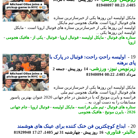
81940097
1405
کل اولیسه این روزها یکی از خبرسازترین ستاره
 فوتبال اروپا است. هافبک هجومی تیم مایکل
یسه این روزها یکی از خبرسازترین ستاره های فوتبال اروپا است. - مایکل
سه این روزها یکی ...
ره های فوتبال
-
مایکل اولیسه
-
فوتبال اروپا
-
فوتبال
-
یکی از
-
هافبک هجومی
-
ا
اولیسه راحتِ راحت: فوتبال در پارک با
 برهنه
نویس نیوز
-
ورزشی
-
14 روز پیش - جمعه 2
1، 08:22
81940094
کل اولیسه این روزها یکی از خبرسازترین ستاره
 فوتبال اروپا است. هافبک هجومی تیم ملی
فرانسه و بایرن مونیخ که با درخشش در جام جهانی 2026 عنوان بهترین پاسور
بقات را به دست آورد، به ...
ره های فوتبال
-
تیم ملی فرانسه
-
مایکل اولیسه
-
فوتبال اروپا
-
جام جهانی
2
-
بایرن مونیخ
-
هافبک هجومی
ابداع کوچکترین فن خنک کننده برای عینک های هوشمند
بتر
-
فناوری
-
16 روز پیش - چهارشنبه 31 تیر 1405، 17:27
81929940