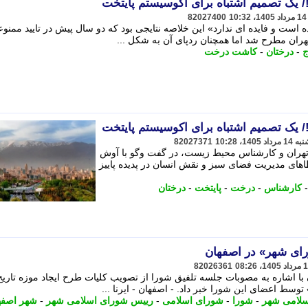
!/ یک تصمیم اشتباه برای اکوسیستم پایتخت
82027400
ه است و فایده ای ندارد» این خلاصه نتایجی بود که دو سال پیش در تایید ممنو
ن مطرح شد اما همچنان ردپای آن به شکل ...
ج
-
درختان
-
کاشت درخت
!/ یک تصمیم اشتباه برای اکوسیستم پایتخت
82027371
هران و کارشناس محیط زیست، در گفت وگو با آوش
طاهای مدیریت فضای سبز و نقش انسان در پدیده پاییز
کارشناس
-
درخت
-
پایتخت
-
درختان
رای شهر» در اصفهان
82026361
 اشاره به مصوبات جلسه تلفیق شورا از تصویب کلیات طرح ایجاد موزه تاریخ
ط اعضای این شورا خبر داد. - اصفهان - ایرنا ...
سلامی شهر
-
شورا
-
شورای اسلامی
-
رییس شورای اسلامی شهر
-
شهر اصفه