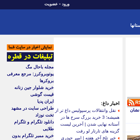
-
ورود
عضویت
تانها
مجله باحال مگ
یوتوبروکرز: مرجع معرفی
بروکرها
خرید شلوار جین زنانه
قیمت گوشی
ایران پدیا
اخبار داغ:
طراحی سایت در مشهد
 نشان
نقل وانتقالات پرسپولیس داغ تر از
تخت نوزاد
همیشه؛ 3 خرید بزرگ سرخ ها در
دانلود تلگرام و تلگرام
آستانه نهایی شدن | آخرین لیست
طلایی
گزینه های تارتار لو رفت
خرید ممبر تلگرام بدون
خبر تلخ آخر هفته | امیر حیدری