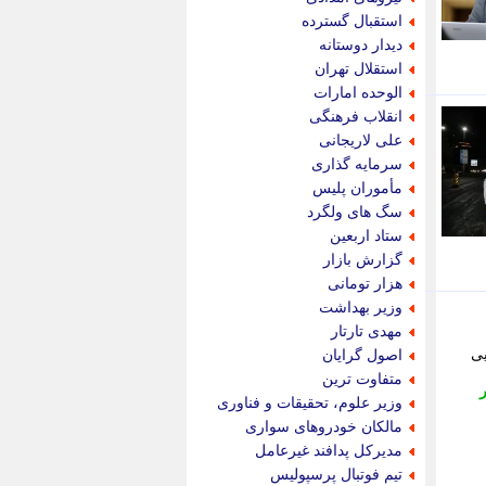
پویه آنلاین
استقبال گسترده
پیام نفت
دیدار دوستانه
تابناک
استقلال تهران
تازه نیوز
الوحده امارات
تبیان
انقلاب فرهنگی
تجارت نیوز
علی لاریجانی
تحریریه
سرمایه گذاری
ترابر نیوز
مأموران پلیس
ترفندباز
سگ های ولگرد
تریبون اقتصاد
ستاد اربعین
تسنیم نیوز
گزارش بازار
تک ناک
هزار تومانی
تکراتو
وزیر بهداشت
توریسم آنلاین
مهدی تارتار
تولید نیوز
یی
اصول گرایان
تیتر فوری
متفاوت ترین
تیکنا
وزیر علوم، تحقیقات و فناوری
جاب ویژن
مالکان خودروهای سواری
جار نیوز
مدیرکل پدافند غیرعامل
جالبتر
تیم فوتبال پرسپولیس