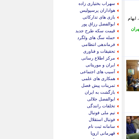
جام جم
سهراب بختیاری زاده
جدید پرس
هواداران پرسپولیس
جماران
بازی های تدارکاتی
ابهام
جوان ایرانی
ابوالفضل رزاق پور
جهان مانا
ران
قیمت سکه طرح جدید
جهان نگر
حمله سگ های ولگرد
جهان نیوز
فرماندهی انتظامی
چطور
تحقیقات و فناوری
چمپیونات
مرکز اطلاع رسانی
چمدون
ایران و موریتانی
چه خبر
آسیب های اجتماعی
حادثه 24
همکاری های علمی
حرف تو
تمرینات پیش فصل
حوادث پلاس
بازگشت به ایران
حوزه نیوز
ابوالفضل جلالی
خبر آنلاین
تخلفات رانندگی
خبر جنوب
تیم ملی فوتبال
خبر سیاسی
فوتبال استقلال
خبر گردون
سامانه ثبت نام
خبر ورزشی
قهرمانی اروپا
خبرجو