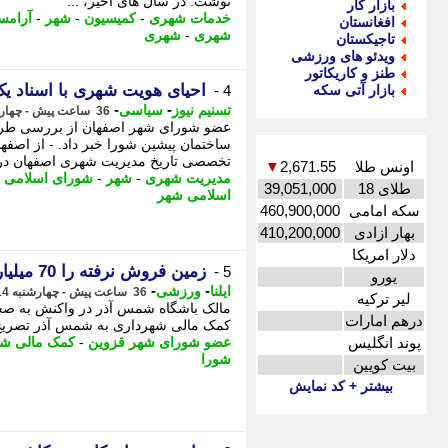
نوشت: در سال های اخیر، ...
بازار کار
خدمات شهری
-
کمیسیون
-
شهر
-
آرامس
افغانستان
شهری
-
شهری
تاجیکستان
ویدئو های ورزشی
طنز و کاریکاتور
احیای هویت شهری با اسناد یک
بازار آتی سکه
4 -
-
-
تسنیم نیوز
سیاسی
36 ساعت پیش - چهارشنبه 14 مرداد 1405، 15:10
عضو شورای شهر اصفهان از بررسی طرح
ساختمان پیشین شورا خبر داد. - از اصفه
تخصصی تاریخ مدیریت شهری اصفهان در .
اونس طلا
2,671.55
▼
مدیریت شهری
-
شهر
-
شورای اسلامی 
طلای 18
39,051,000
اسلامی شهر
سکه امامی
460,900,000
بهار ازادی
410,200,000
دلار امریکا
زمین فروش نرفته را 70 میلیارد تومان به ما انداختند
5 -
یورو
-
-
ایلنا
ورزشی
36 ساعت پیش - چهارشنبه 14 مرداد 1405، 14:42
لیر ترکیه
مالک باشگاه شمس آذر در واکنش به صحب
درهم امارات
کمک مالی شهرداری به شمس آذر تصریح ک
پوند انگلیس
عضو شورای شهر قزوین
-
کمک مالی شه
شورا
بیت کویین
بیشتر + کد نمایش