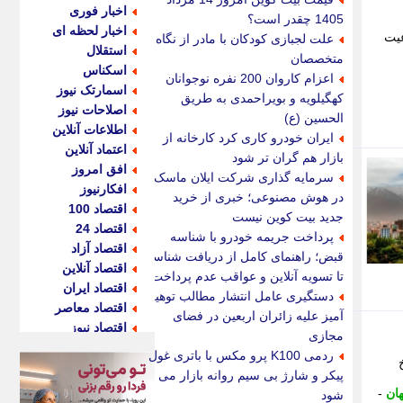
اخبار فوری
1405 چقدر است؟
اخبار لحظه ای
عیت
علت لجبازی کودکان با مادر از نگاه
استقلال
متخصصان
اسکناس
اعزام کاروان 200 نفره نوجوانان
اسمارتک نیوز
کهگیلویه و بویراحمدی به طریق
اصلاحات نیوز
الحسین (ع)
اطلاعات آنلاین
ایران خودرو کاری کرد کارخانه از
اعتماد آنلاین
بازار هم گران تر شود
افق امروز
سرمایه گذاری شرکت ایلان ماسک
افکارنیوز
در هوش مصنوعی؛ خبری از خرید
اقتصاد 100
جدید بیت کوین نیست
اقتصاد 24
پرداخت جریمه خودرو با شناسه
اقتصاد آزاد
قبض؛ راهنمای کامل از دریافت شناسه
اقتصاد آنلاین
تا تسویه آنلاین و عواقب عدم پرداخت
اقتصاد ایران
دستگیری عامل انتشار مطالب توهین
اقتصاد معاصر
آمیز علیه زائران اربعین در فضای
اقتصاد نیوز
مجازی
اکو ایران
ردمی K100 پرو مکس با باتری غول
اکوفارس
پیکر و شارژ بی سیم روانه بازار می
اکونگار
ان
-
شود