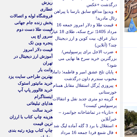
ریزش
درگذشت +عکس
عطاری
ویدیو| مدافع سابق بارسا با پیراهن
فروشگاه لوله و اتصالات
رئال مادرید!
پخش زنده جام جهانی
قیمت طلا و دلار امروز جمعه 16
قیمت طلا دست دوم
مرداد 1405؛ نرخ سکه، طلای 18 عیار،
سرور اچ پی
دینار عراق، بیت کوین و ارز دیجیتال
پنجره وین تک
چند؟ (آنلاین)
قیمت دلار امروز
ضرب الاجل برای پرسپولیس/
آموزش ارز دیجیتال در
بزرگترین خرید سرخ ها نهایی می
تهران
شود؟
وانت بار
پایان تلخ عشق امیر و فاطمه؛ داماد
بهترین طراحی سایت یزد
محبوب سندرم داون درگذشت
خرید مانیتور استوک
پیروزی پُرگل استقلال مقابل همنام
خرید فالوور پاپ آپ
خوزستانی
اینستاگرام
گزینه دو متری جدید نقل و انتقالات
هدایای تبلیغاتی
پرسپولیس کیست؟
خرید سالت
«ناریا» در تماشاخانه جوانمرد –
هزینه چاپ کتاب با ارزان
خبرآنلاین
ترین قیمت
استقلال با برد 3 گله آماده لیگ شد
چاپ کتاب ویژه رتبه بندی
فال شمع فردا جمعه 16 مرداد