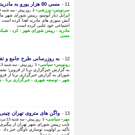
مسی 80 هزار یورو به مادرید کمک کرد!
11 -
-
-
سرنویس
ورزشی
2 روز پیش - سه شنبه 13 مرداد 1405، 16:13
آتش سوزی های مادرید اهدا کرده است. 
اجتماعی خود علنی کرده است.
مادرید
-
رییس شورای شهر
-
کرد
-
شبکه
مسی
به روزرسانی طرح جامع و ت
12 -
-
-
رونویس
سیاسی
3 روز پیش - سه شنبه 13 مرداد 1405، 11:58
به گزارش خبرگزاری برنا از قزوین؛ نش
شورای به گزارش خبرگزاری برنا از قزوین
شهر
-
توسعه شهری
-
خبرگزاری برنا
-
ش
واگن های متروی تهران چینی
13 -
-
-
مهر
سیاسی
3 روز پیش - سه شنبه 13 مرداد 1405، 07:05
نایب رییس شورای شهر تهران از پیگیری 
تأکید بر اولویت نوسازی ناوگان خبر داد.
کشور می شوند؟ ...