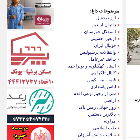
اکونیوز
الف
موضوعات داغ:
انتشار آنلاین
ارز دیجیتال
اندیشه قرن
زائران اربعین
اندیشه معاصر
استقلال خوزستان
اندیشه ها
اربعین حسینی
انرژی پرس
فوتبال ایران
ای استخدام
وانتقالات پرسپولیس
ایتنا
پدافند غیرعامل
ایراف
استان کهگیلویه و بویراحمد
ایران آرت
کانال تلگرامی
ایران آنلاین
قیمت بیت کوین
ایران زندگی
لباس پاسداری
ایران فوری
سردار رحیم نوعی اقدم
ایرانی روز
رید
اراضی
ایرانیتال
روز جهانی زمین پاک
ایرنا
بالاترین دستمزد
ایسکانیوز
مراونه
ایسنا
طب اسلامی
ایکنا
سلامت دانش آموزان
ایلنا