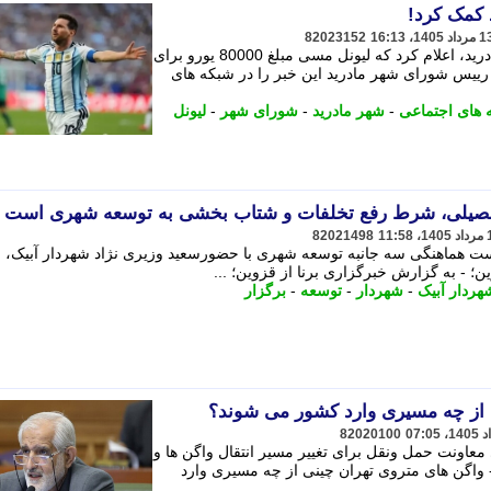
82023152
ایزابل دیاز آیوسو، رییس شورای شهر مادرید، اعلام کرد که لیونل مسی مبلغ 80000 یورو برای
رییس شورای شهر مادرید این خبر را در شبکه های
 های اجتماعی
-
شهر مادرید
-
شورای شهر
-
لیونل
فصیلی، شرط رفع تخلفات و شتاب بخشی به توسعه شهری است
82021498
ست هماهنگی سه جانبه توسعه شهری با حضورسعید وزیری نژاد شهردار آبیک، 
؛ - به گزارش خبرگزاری برنا از قزوین؛ ...
هردار آبیک
-
شهردار
-
توسعه
-
برگزار
 از چه مسیری وارد کشور می شوند؟
82020100
معاونت حمل ونقل برای تغییر مسیر انتقال واگن ها و
 - واگن های متروی تهران چینی از چه مسیری وارد