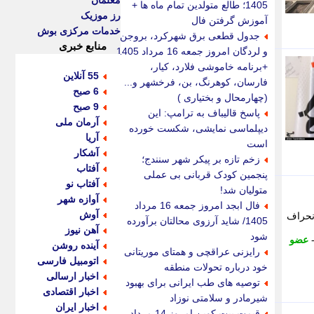
معلمان
1405؛ طالع متولدین تمام ماه ها +
رز موزیک
آموزش گرفتن فال
خدمات مرکزی بوش
جدول قطعی برق شهرکرد، بروجن
منابع خبری
و لردگان امروز جمعه 16 مرداد 1405
+برنامه خاموشی فلارد، کیار،
55 آنلاین
فارسان، کوهرنگ، بن، فرخشهر و...
6 صبح
(چهارمحال و بختیاری )
9 صبح
پاسخ قالیباف به ترامپ: این
آرمان ملی
دیپلماسی نمایشی، شکست خورده
آریا
است
آشکار
زخم تازه بر پیکر شهر سنندج؛
آفتاب
پنجمین کودک قربانی بی عملی
آفتاب نو
متولیان شد!
آوازه شهر
فال ابجد امروز جمعه 16 مرداد
آوش
نحراف
1405/ شاید آرزوی محالتان برآورده
آهن نیوز
شود
عضو
آینده روشن
رایزنی عراقچی و همتای موریتانی
اتومبیل فارسی
خود درباره تحولات منطقه
اخبار ارسالی
توصیه های طب ایرانی برای بهبود
اخبار اقتصادی
شیرمادر و سلامتی نوزاد
اخبار ایران
قیمت بیت کوین امروز 14 مرداد