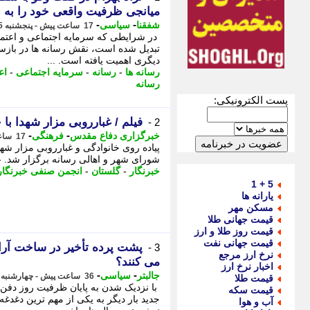
میانجی ظرفیت واقعی خود را به 
-
-
شفقنا
سیاسی
17 ساعت پیش - پنجشنبه 15 مرداد 1405، 10:17
در شرایطی که سرمایه اجتماعی و اعتما
تبدیل شده است، نقش رسانه ها در بازسا
دیگری اهمیت یافته است. ...
رسانه ها
-
رسانه
-
سرمایه اجتماعی
-
اع
رسانه
پست الکترونیکی:
فیلم / غبارروبی مزار شهدا ب
2 -
-
-
خبرگزاری دفاع مقدس
فرهنگی
17 ساعت پیش - پنجشنبه 15 مرداد 1405، 09:55
پیاده روی خانوادگی و غبارروبی مزار ش
شورای شهر و اهالی رسانه برگزار شد. - 
خبرنگار
-
گلستان
-
انجمن صنفی خبرنگار
5 + 1
یارانه ها
مسکن مهر
قیمت جهانی طلا
قیمت روز طلا و ارز
قیمت جهانی نفت
پشت پرده تأخیر در ساخت آرا
3 -
نرخ ارز مرجع
می کنند؟
اخبار نرخ ارز
-
-
جالبتر
سیاسی
36 ساعت پیش - چهارشنبه 14 مرداد 1405، 15:17
قیمت طلا
با نزدیک شدن به پایان ظرفیت روز دفن 
قیمت سکه
جدید بار دیگر به یکی از مهم ترین دغدغ
آب و هوا