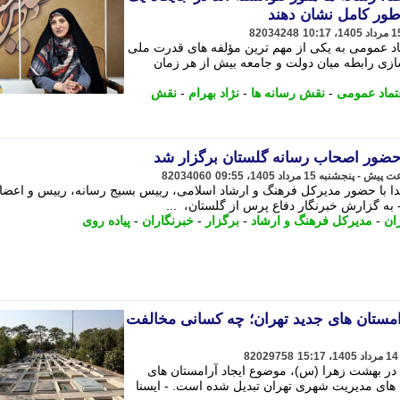
طور کامل نشان دهند
82034248
د عمومی به یکی از مهم ترین مؤلفه های قدرت ملی
زی رابطه میان دولت و جامعه بیش از هر زمان
تماد عمومی
-
نقش رسانه ها
-
نژاد بهرام
-
نقش
ا حضور اصحاب رسانه گلستان برگزار شد
82034060
هدا با حضور مدیرکل فرهنگ و ارشاد اسلامی، رییس بسیج رسانه، رییس و اعضا
به گزارش خبرنگار دفاع پرس از گلستان، ...
ان
-
مدیرکل فرهنگ و ارشاد
-
برگزار
-
خبرنگاران
-
پیاده روی
مستان های جدید تهران؛ چه کسانی مخالفت
82029758
در بهشت زهرا (س)، موضوع ایجاد آرامستان های
ه های مدیریت شهری تهران تبدیل شده است. - ایسنا