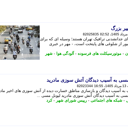
یر بزرگ
82025835
 جدانشدنی ترافیک تهران هستند؛ وسیله ای که برای
ور از شلوغی های پایتخت است، - مهر در خبری
ن
-
موتورسیکلت های فرسوده
-
آلودگی هوا
-
شهر
82023344
 یورو برای کمک به آسیب دیدگان و بازسازی مناطق خسارت دیده از آتش سوزی های اخیر ماد
ل
-
شبکه های اجتماعی
-
رییس شورای شهر
-
کرد