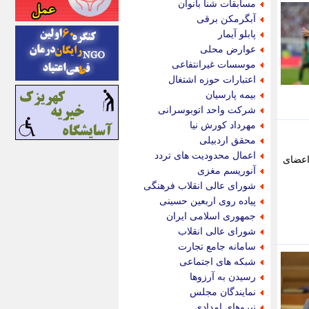
مسابقات شنا بانوان
اینتیتر
آبگرمکن برقی
ایونا نیوز
پابلو آیمار
بازتاب آنلاین
عوارض محلی
باشگاه خبرنگاران
موسسات غیرانتفاعی
باغستان نیوز
اعتبارات حوزه اشتغال
بامبوک
بیمه پارسیان
ببین و بخون
شرکت واحد اتوبوسرانی
بدینسان
مهرداد کورش نیا
بنکر
محقق اردبیلی
بیت ران
اعمال محدودیت های تردد
اعضای
پارس فوتبال
آنوریسم مغزی
پارسینه
شورای عالی انقلاب فرهنگی
پارسینه پلاس
پیاده روی اربعین حسینی
پاز آنلاین
جمهوری اسلامی ایران
پاس گل
شورای عالی انقلاب
پانا
سامانه جامع تجارت
پرتو نیوز
شبکه های اجتماعی
پرسون
رسیدن به آرزوها
پنجره نیوز
نمایندگان مجلس
پویامگ
نیروهای امدادی