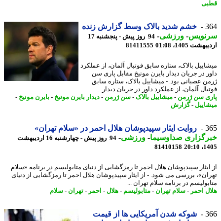
بی
3
خشم شدید بالاک وسط گزارش زنده
نویس
-
ورزشی
-
94 روز پیش - پنجشنبه 17
شت 1405، 01:08
81411555
اییل بالاک، ستاره سابق فوتبال آلمان، از عملکرد
ر در جریان دیدار بایرن مونیخ مقابل پاری سن
ن عصبانی بود. - میشاییل بالاک، ستاره سابق
ال آلمان، از عملکرد داور در جریان دیدار ...
ی سن ژرمن
-
میشاییل بالاک
-
سن ژرمن
-
دیدار بایرن مونیخ
-
بایرن مونیخ
-
اییل
-
گزارش
3
روایت ایثار سپیدپوشان هلال احمر در «سلام تهران»
رگزاری صداوسیما
-
ورزشی
-
94 روز پیش - چهارشنبه 16 اردیبهشت
81410158
1405
ایثار سپیدپوشان هلال احمر تا رمزگشایی از دنیای متابولیسم در برنامه «سلام
ان»، بررسی می شود. - از ایثار سپیدپوشان هلال احمر تا رمزگشایی از دنیای
بولیسم در برنامه سلام تهران ...
ل احمر
-
سلام تهران
-
متابولیسم
-
هلال
-
احمر
-
تهران
-
سلام
3
شوکه شدن آمریکایی ها از قیمت