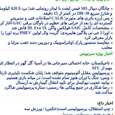
چانگان دیپال S05 فیس لیفت با لیدار رونمایی شد؛ برد تا 620 کیلومتر
 سریع 30–80٪ در کمتر از 15 دقیقه
پس لرزه باتری های متورم؛ CALB اصلاحات فنی و مدیریتی
رده ای را بعد از خرابی های عظیم در ناوگان برقی GAC آغاز کرد
شخصات کامل SAIC‑فولکس واگن ID. Era 5X فاش شد
اورا 5 جی تی پلاگین‑هایبریدی؛ گریت وال اولین PHEV برند اورا را به
زار معرفی کرد
قایسه سنسور پارک اولتراسونیک و دوربین دنده عقب مزایا و
ایب
بار ویژه
سرنویس
اجیکستان، خانه احتمالی سیرجانی ها در آسیا/ گل گهر در انتظار تایید
 از AFC
رسپولیس مقابل آلومینیوم متوقف شد؛ پایان شکست ناپذیری تارتار
نس: جنگ با ایران هنوز تمام نشده است؛ در میانه بازی هستیم
یانیه عجیب نیوکسل برای تأیید انتقال گیمارش به آرسنال
ضا شکاری در جمع پیکانی ها/ رسمی: ستاره پرسپولیس شاگرد
کت شد
ار داغ:
پ استقلال، پرسپولیسی است(عکس) | ورزش سه
رید بعدی پرسپولیس بست!