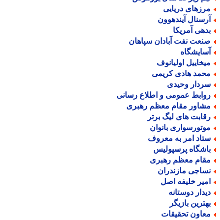
رزهای دریایی
رسنال آیندهوون
دهی آمریکا
نعت نفت آبادان سپاهان
سایشگاه
یخاییل اولیانوف
حمد هادی کریمی
ردار وحیدی
وابط عمومی و اطلاع رسانی
شاور مقام معظم رهبری
قابت های لیگ برتر
وتورسواری بانوان
تاد امر به معروف
اشگاه پرسپولیس
قام معظم رهبری
ساجی مازندران
میر خلیفه اصل
یدار دوستانه
هترین بازیگر
عاون تحقیقات