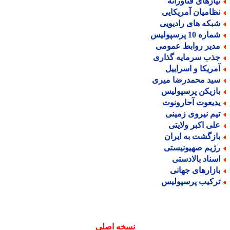
یازهای فناورانه
ظامیان آمریکایی
بکه های رادیویی
اره 10 پرسپولیس
دیر روابط عمومی
ذب سرمایه گذاری
مریکا و اسراییل
ید محمدرضا میری
ازیکن پرسپولیس
دیعوت آحارونوت
یم نیروی زمینی
لی اکبر ولایتی
ازگشت به ایران
ژیم صهیونیستی
سناد بالادستی
ازارهای جهانی
رکیب پرسپولیس
نسخه اصلی