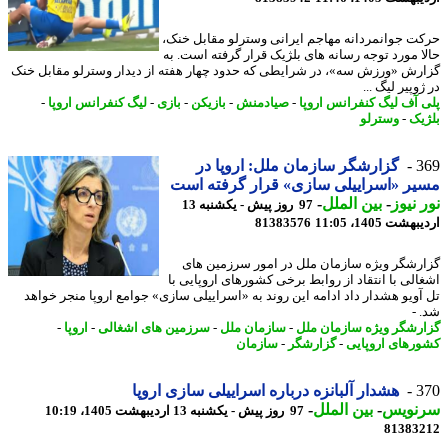
ت جوانمردانه مهاجم ایرانی وسترلو مقابل خنک،
ا مورد توجه رسانه های بلژیک قرار گرفته است. به
رش «ورزش سه»، در شرایطی که حدود چهار هفته از دیدار وسترلو مقابل خنک
وپیر لیگ ...
 آف لیگ کنفرانس اروپا
-
صیادمنش
-
بازیکن
-
بازی
-
لیگ کنفرانس اروپا
-
یک
-
وسترلو
3
گزارشگر سازمان ملل: اروپا در
ر «اسراییلی سازی» قرار گرفته است
 نیوز
-
بین الملل
-
97 روز پیش - یکشنبه 13
شت 1405، 11:05
81383576
رشگر ویژه سازمان ملل در امور سرزمین های
الی با انتقاد از روابط برخی کشورهای اروپایی با
آویو هشدار داد ادامه این روند به «اسراییلی سازی» جوامع اروپا منجر خواهد
 -
رشگر ویژه سازمان ملل
-
سازمان ملل
-
سرزمین های اشغالی
-
اروپا
-
رهای اروپایی
-
گزارشگر
-
سازمان
3
هشدار آلبانزه درباره اسراییلی سازی اروپا
نویس
-
بین الملل
-
97 روز پیش - یکشنبه 13 اردیبهشت 1405، 10:19
81383