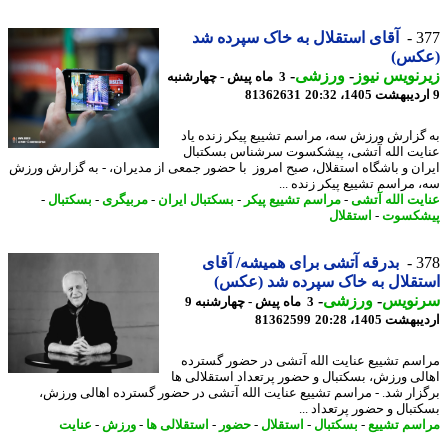
3
آقای استقلال به خاک سپرده شد
کس)
نویس نیوز
-
ورزشی
-
3 ماه پیش - چهارشنبه
81362631
گزارش ورزش سه، مراسم تشییع پیکر زنده یاد
یت الله آتشی، پیشکسوت سرشناس بسکتبال
ان و باشگاه استقلال، صبح امروز با حضور جمعی از مدیران، - به گزارش ورزش
 مراسم تشییع پیکر زنده ...
یت الله آتشی
-
مراسم تشییع پیکر
-
بسکتبال ایران
-
مربیگری
-
بسکتبال
-
شکسوت
-
استقلال
3
بدرقه آتشی برای همیشه/ آقای
قلال به خاک سپرده شد (عکس)
نویس
-
ورزشی
-
3 ماه پیش - چهارشنبه 9
شت 1405، 20:28
81362599
مراسم تشییع عنایت ‎الله آتشی در حضور گسترده
لی ورزش، بسکتبال و حضور پرتعداد استقلالی ها
برگزار شد. - مراسم تشییع عنایت ‎الله آتشی در حضور گسترده اهالی ورزش،
تبال و حضور پرتعداد ...
سم تشییع
-
بسکتبال
-
استقلال
-
حضور
-
استقلالی ها
-
ورزش
-
عنایت