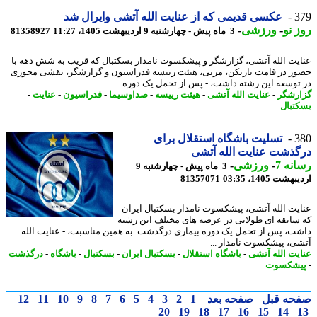
3
عکسی قدیمی که از عنایت الله آتشی وایرال شد
 نو
-
ورزشی
-
3 ماه پیش - چهارشنبه 9 اردیبهشت 1405، 11:27
81358927
یت الله آتشی، گزارشگر و پیشکسوت نامدار بسکتبال که قریب به شش دهه با
ر در قامت بازیکن، مربی، هیئت رییسه فدراسیون و گزارشگر، نقشی محوری
توسعه این رشته داشت، - پس از تحمل یک دوره ...
رشگر
-
عنایت الله آتشی
-
هیئت رییسه
-
صداوسیما
-
فدراسیون
-
عنایت
-
تبال
3
تسلیت باشگاه استقلال برای
ذشت عنایت الله آتشی
نه 7
-
ورزشی
-
3 ماه پیش - چهارشنبه 9
شت 1405، 03:35
81357071
یت الله آتشی، پیشکسوت نامدار بسکتبال ایران
سابقه ای طولانی در عرصه های مختلف این رشته
ت، پس از تحمل یک دوره بیماری درگذشت. به همین مناسبت، - عنایت الله
ی، پیشکسوت نامدار ...
یت الله آتشی
-
باشگاه استقلال
-
بسکتبال ایران
-
بسکتبال
-
باشگاه
-
درگذشت
شکسوت
حه قبل
صفحه بعد
1
2
3
4
5
6
7
8
9
10
11
12
20
19
18
17
16
15
14