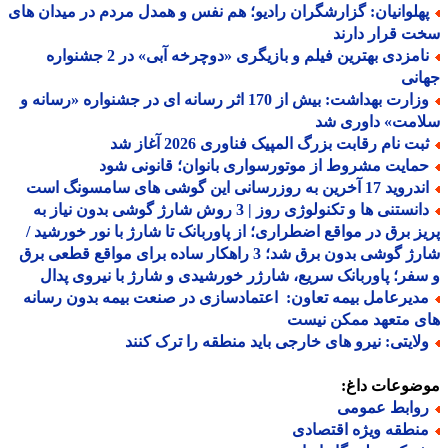
هلوانیان: گزارشگران رادیو؛ هم نفس و همدل مردم در میدان های
 قرار دارند
نامزدی بهترین فیلم و بازیگری «دوچرخه آبی» در 2 جشنواره
نی
وزارت بهداشت: بیش از 170 اثر رسانه ای در جشنواره «رسانه و
امت» داوری شد
بت نام رقابت بزرگ المپیک فناوری 2026 آغاز شد
مایت مشروط از موتورسواری بانوان؛ قانونی شود
د 17 آخرین به روزرسانی این گوشی های سامسونگ است
دانستنی ها و تکنولوژی روز | 3 روش شارژ گوشی بدون نیاز به
ز برق در مواقع اضطراری؛ از پاوربانک تا شارژ با نور خورشید /
شارژ گوشی بدون برق شد؛ 3 راهکار ساده برای مواقع قطعی برق
فر؛ پاوربانک سریع، شارژر خورشیدی و شارژ با نیروی پدال
دیرعامل بیمه تعاون: اعتمادسازی در صنعت بیمه بدون رسانه
ی متعهد ممکن نیست
لایتی: نیرو های خارجی باید منطقه را ترک کنند
ضوعات داغ:
وابط عمومی
نطقه ویژه اقتصادی