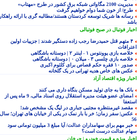
یریت 2100 مگاواتی شبکه برق کشور در طرح «مهتاب»
رح/ از خون شما دوام خواهیم گرفت
سانه ها شریک توسعه کردستان هستند/مطالبه گری با ارائه راهکار
شد
بار فوتبال در صبح فوتبالی
۴ متهم قتل حمیدرضا رجب زاده دستگیر شدند | جزییات اولین
ترافات
لاصه بازی یوونتوس ۱ - اینتر ۲ | دوستانه باشگاهی
لاصه بازی چلسی ۳ - میلان ۰ | دوستانه باشگاهی
ور ۱۰ فقره حکم قصاص برای کلثوم اکبری
کس های خاص هدیه تهرانی در یک گلخانه
بار ویژه
اقتصاد آزاد
انک ها به جای تولید مسکن بنگاه داری می کنند
امضای عضو هیئت مدیره استقلال روی اسناد مالی، 9 ماه پس از
تعفا
قصد غیرمنتظره مجتبی جباری در لیگ یک مشخص شد!
کس| سفر زمان؛ خر با بار نمک در یکی از خیابان های تهران؛ سال
خبر مهم برای سهامداران عدالت/ آیا مبلغ 3 میلیون تومانی سود
ام عدالت درست است؟
بار ویژه
و قیمت خودرو | چرخان