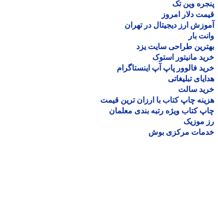
ره وین تک
ت دلار امروز
زش ارز دیجیتال در تهران
ت بار
رین طراحی سایت یزد
د مانیتور استوک
د فالوور پاپ آپ اینستاگرام
یای تبلیغاتی
ید سالت
نه چاپ کتاب با ارزان ترین قیمت
 کتاب ویژه رتبه بندی معلمان
موزیک
مات مرکزی بوش