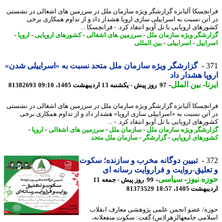
نچسکا آلبانزه گزارشگر ویژه سازمان ملل در سرزمین های اشغالی در نشستی
آتن نسبت به اسراییلی سازی اروپا هشدار داد و از تداوم همکاری برخی
های اروپایی با تل آویو انتقاد کرد. - فرانچسکا ...
رشگر ویژه سازمان ملل
-
سرزمین های اشغالی
-
کشورهای اروپایی
-
اروپا
-
اییل
-
اسراییلی
-
بین المللی
3
گزارشگر ویژه سازمان ملل متحد نسبت به «اسراییلی شدن»
پا هشدار داد
ا
-
بین الملل
-
97 روز پیش - یکشنبه 13 اردیبهشت 1405، 09:10
81382693
نچسکا آلبانزه گزارشگر ویژه سازمان ملل در سرزمین های اشغالی در نشستی
آتن نسبت به «اسراییلی سازی اروپا» هشدار داد و از تداوم همکاری برخی
های اروپایی با تل آویو انتقاد کرد. - ...
رشگر ویژه سازمان ملل
-
سازمان ملل
-
سرزمین های اشغالی
-
اروپا
-
رهای اروپایی
-
گزارشگر
-
سازمان ملل متحد
3
تبیین دوگانه مخرب و سازنده؛ سکوت
علیق-روایت و فراروایت رسانه ای
ه نیوز
-
سیاسی
-
99 روز پیش - جمعه 11
شت 1405، 18:57
81373529
ه/ عضو انجمن علمی پژوهشی معارف انقلاب
امی جامعهالزهرا(س) گفت: سکوت منفعلانه،