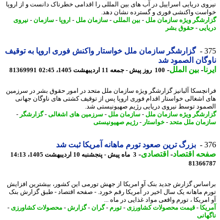
وی دریایی اسراییل در آب های بین المللی را اقدامی خطرناک دانست و از اروپا
ست واکنشی فوری و گسترده نشان دهد.
رشگر ویژه سازمان ملل
-
بین المللی
-
سازمان ملل
-
اروپا
-
سازمان
-
نیروی
ایی
-
حقوق بشر
3
گزارشگر سازمان ملل خواستار واکنش فوری اروپا به توقیف
گان الصمود شد
ا
-
بین الملل
-
100 روز پیش - جمعه 11 اردیبهشت 1405، 02:45
81369991
نچسکا آلبانیز گزارشگر ویژه سازمان ملل متحد در امور حقوق بشر در سرزمین
 اشغالی خواستار اقدام فوری اروپا پس از توقیف کشتی های ناوگان جهانی
مود توسط نیروی دریایی رژیم صهیونیستی شد.
رشگر ویژه سازمان ملل
-
سازمان ملل
-
سرزمین های اشغالی
-
گزارشگر
-
مان ملل متحد
-
خواستار
-
رژیم صهیونیستی
3
بزرگ ترین صعود تورم ماهانه آمریکا ثبت شد
حه اقتصاد
-
اقتصادی
-
3 ماه پیش - پنجشنبه 10 اردیبهشت 1405، 14:13
81366
ساس گزارش جدید بنک آو امریکا از جهش تورمی این کشور، بیشترین افزایش
م ماهانه یک سال اخیر در آمریکا رقم خورد. - صفحه اقتصاد - طبق گزارش بنک
مریکا ، تورم واقعی مواد غذایی در ماه ...
یکا
-
قیمت محصولات کشاورزی
-
تورم
-
گران
-
گزارش
-
محصولات کشاورزی
-
هانی