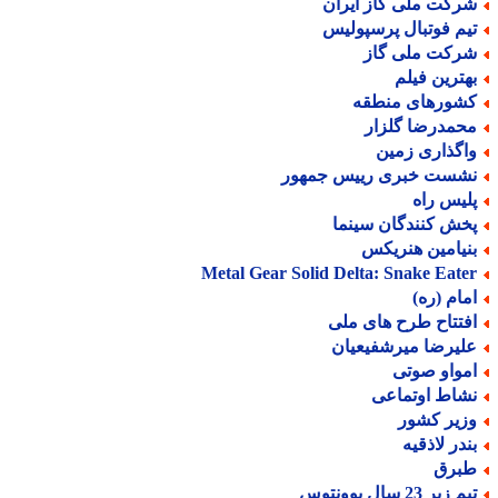
رکت ملی گاز ایران
یم فوتبال پرسپولیس
رکت ملی گاز
هترین فیلم
شورهای منطقه
حمدرضا گلزار
اگذاری زمین
شست خبری رییس جمهور
لیس راه
خش کنندگان سینما
نیامین هنریکس
Metal Gear Solid Delta: Snake Eate
مام (ره)
فتتاح طرح های ملی
لیرضا میرشفیعیان
مواو صوتی
شاط اوتماعی
زیر کشور
ندر لاذقیه
برق
 زیر 23 سال یوونتوس