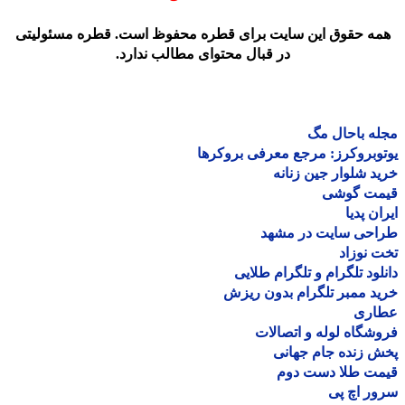
مه حقوق این سایت برای قطره محفوظ است. قطره مسئولیتی
در قبال محتوای مطالب ندارد.
ه باحال مگ
وبروکرز: مرجع معرفی بروکرها
د شلوار جین زنانه
مت گوشی
ان پدیا
احی سایت در مشهد
 نوزاد
لود تلگرام و تلگرام طلایی
د ممبر تلگرام بدون ریزش
اری
شگاه لوله و اتصالات
 زنده جام جهانی
مت طلا دست دوم
ر اچ پی