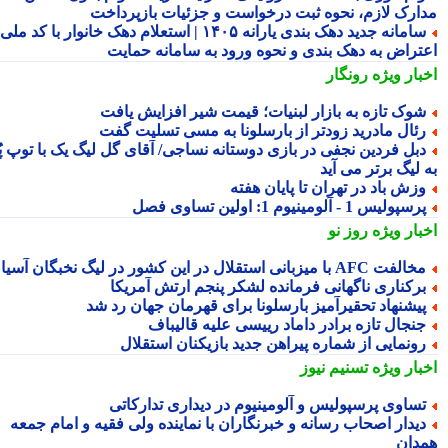
ارک لازم، نحوه ثبت درخواست و جزئیات بازپرداخت
سامانه جدید دهک بندی یارانه ۱۴۰۵ | استعلام دهک خانوار با کد ملی،
تراض به دهک بندی و نحوه ورود به سامانه حمایت
بار ویژه
رونگار
وک تازه به بازار لبنیات؛ قیمت شیر افزایش یافت
ئال مادرید زودتر از بارسلونا به مسی تسلیت گفت
بل فردین نجفی در بازی دوستانه نساجی/ آقای گل لیگ یک با توپ پُر
 لیگ برتر می آید
زش باد در تهران تا پایان هفته
سپولیس 1 - آلومینیوم 1: اولین تساوی فصل
بار ویژه
روز نو
لفت AFC با میزبانی استقلال در این کشور در لیگ نخبگان آسیا
رکناری ناگهانی فرمانده لشکر پنجم ارتش آمریکا
یشنهاد تحقیرآمیز بارسلونا برای قهرمان جهان رد شد
نجال تازه برادر داماد رییسی علیه قالیباف
ونمایی از شماره پیراهن جدید بازیکنان استقلال
بار ویژه
تسنیم نیوز
ساوی پرسپولیس و آلومینیوم در دیداری تدارکاتی
یدار اصحاب رسانه و خبرنگاران با نماینده ولی فقیه و امام جمعه
دان