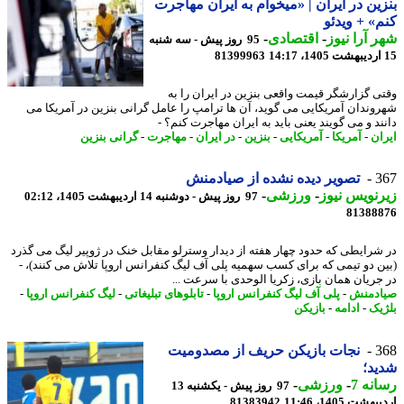
ین در ایران | «میخوام به ایران مهاجرت
» + ویدئو
 آرا نیوز
-
اقتصادی
-
95 روز پیش - سه شنبه
81399963
ی گزارشگر قیمت واقعی بنزین در ایران را به
وندان آمریکایی می گوید، آن ها ترامپ را عامل گرانی بنزین در آمریکا می
ند و می گویند یعنی باید به ایران مهاجرت کنم؟ -
ان
-
آمریکا
-
آمریکایی
-
بنزین
-
در ایران
-
مهاجرت
-
گرانی بنزین
3
تصویر دیده نشده از صیادمنش
نویس نیوز
-
ورزشی
-
97 روز پیش - دوشنبه 14 اردیبهشت 1405، 02:12
81388
شرایطی که حدود چهار هفته از دیدار وسترلو مقابل خنک در ژوپیر لیگ می گذرد
ن دو تیمی که برای کسب سهمیه پلی آف لیگ کنفرانس اروپا تلاش می کنند)، -
جریان همان بازی، زکریا الوحدی با سرعت ...
دمنش
-
پلی آف لیگ کنفرانس اروپا
-
تابلوهای تبلیغاتی
-
لیگ کنفرانس اروپا
-
یک
-
ادامه
-
بازیکن
3
نجات بازیکن حریف از مصدومیت
د؛
نه 7
-
ورزشی
-
97 روز پیش - یکشنبه 13
شت 1405، 11:46
81383942