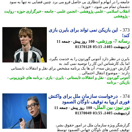
عه را در ابهام و انتظاری بی حاصل فرو می برد. چنین فضایی نه تنها به سود
نان تمام می شود، - حوزه/ ...
لاب اسلامی
-
علمی پژوهشی
-
انجمن علمی
-
جامعه
-
خبرگزاری حوزه
-
روایت
وهشی
3
این بازیکن نمی تواند برای بایرن بازی
!
نه 7
-
ورزشی
-
100 روز پیش - جمعه 11
شت 1405، 05:15
81370128
رن در نظر دارد آنتونی گوردون را به خدمت بگیرد،
 یک کارشناس این کار را توصیه نمی کند. به
رش «ورزش سه»، آن ها یک برنامه مشخص برای نقل و انتقالات تابستانی
د: - موضوع انتقال احتمالی ...
ونی گوردون
-
نقل و انتقالات تابستانی
-
بایرن
-
بازی
-
برنامه های تلویزیونی
-
یکن
-
برنامه
3
درخواست سازمان ملل برای واکنش
ی اروپا به توقیف ناوگان الصمود
 نیوز
-
بین الملل
-
100 روز پیش - جمعه 11
شت 1405، 03:55
81370049
رشگر ویژه سازمان ملل در امور حقوق بشر،
یف کشتی های ناوگان جهانی الصمود توسط