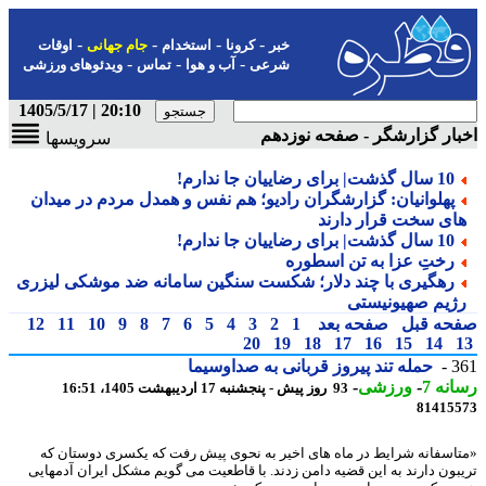
-
-
-
-
خبر
کرونا
استخدام
جام جهانی
اوقات
-
-
-
شرعی
آب و هوا
تماس
ویدئوهای ورزشی
20:10 | 1405/5/17
ار گزارشگر - صفحه نوزدهم
سرویسها
10 سال گذشت| برای رضاییان جا ندارم!
پهلوانیان: گزارشگران رادیو؛ هم نفس و همدل مردم در میدان
ای سخت قرار دارند
10 سال گذشت| برای رضاییان جا ندارم!
رختِ عزا به تن اسطوره
رهگیری با چند دلار؛ شکست سنگین سامانه ضد موشکی لیزری
ژیم صهیونیستی
حه قبل
صفحه بعد
1
2
3
4
5
6
7
8
9
10
11
12
20
19
18
17
16
15
14
3
حمله تند پیروز قربانی به صداوسیما
نه 7
-
ورزشی
-
93 روز پیش - پنجشنبه 17 اردیبهشت 1405، 16:51
81415
اسفانه شرایط در ماه های اخیر به نحوی پیش رفت که یکسری دوستان که
بون دارند به این قضیه دامن زدند. با قاطعیت می گویم مشکل ایران آدمهایی