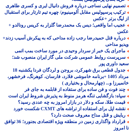
صمیم نهایی نساجی درباره فروش دانیال ایری و کسری طاهری
رکیب پرسپولیس مقابل آلومینیوم/ چهره تیم تارتار برای استقبال
لیگ برتر +عکس
جیب اما واقعی؛ دیس بک محمدرضا گلزار به کریس رونالدو +
س
رباره قتل حمیدرضا رجب زاده مداحی که به پیکرش آسیب زدند+
یو مداحی
اجرای یک خبر از سردار وحیدی در مورد ساخت بمب اتمی
رپرست روابط عمومی شرکت ملی گاز ایران منصوب شد؛
د داوری پور
جدول قطعی برق شهرکرد، بروجن و لردگان فردا یکشنبه 18
مرداد 1405 +برنامه خاموشی فلارد، فارسان، کوهرنگ، فرخشهر،
میرزا و... (چهارمحال و بختیاری )
ند فوت و فن ساده برای ستفاده از قابلمه به جای فر
پاه: بازگشایی تنگه هرمز منوط به پذیرش شروط ایران است
یمت طلا، سکه و دلار در بازار امروز به چه عددی رسید؟
شه اپل برای استفاده از تراشه های CXMT شکست خورد
بایش و قتل مداح معروف صحت دارد؟
قرارداد واگذاری زمین در منطقه ویژه اقتصادی بجنورد؛ 36 توافق
امروز