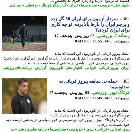
ند که تریبون دارند و درباره چیزی که تخصص ...
ار نظر
-
تریبون
-
صداوسیما
-
ایران
-
گزارشگر فوتبال
-
دو قطبی
-
تیم ملی
3
سردار آزمون برای ایران 50 گل زده
رچم ایران را بارها بالا برده، تو چه کاری
ی ایران کردی؟
نه 7
-
ورزشی
-
93 روز پیش - پنجشنبه 17
شت 1405، 11:55
81413663
اد پیروز قربانی از تلویزیون این است که نباید
شکاران و ملی پوشان را مقابل مردم قرار داد. به گزارش خبرگزاری خبرآنلاین؛
وز قربانی سرمربی فجر سپاسی در بخشی از مصاحبه خود نسبت ...
ان
-
پیروز قربانی
-
قربانی
-
اظهار نظر
-
تلویزیون
-
گزارش
-
برنامه های ورزشی
3
حمله بی سابقه پیروز قربانی به
اوسیما
اک نیوز
-
ورزشی
-
93 روز پیش - پنجشنبه 17
شت 1405، 11:45
81413583
اد پیروز قربانی از تلویزیون این است که نباید
شکاران و ملی پوشان را مقابل مردم قرار داد. -
گزارش فرتاک نیوز ، پیروز قربانی سرمربی فجر سپاسی در بخشی از مصاحبه
 نسبت به برخی ...
وز قربانی
-
قربانی
-
پیروز
-
تلویزیون
-
صداوسیما
-
برنامه های ورزشی
-
دو