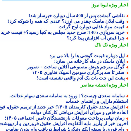
بار ویژه
ایونا نیوز
قاشی گمشده پس از 400 سال دوباره خبرساز شد!
قت ایلان ماسک چقدر می ارزد؟ عددی که همه را شوکه کرد!
یمت مواد غذایی دوباره اوج گرفت
ید سربازی 1405؛ طرح جدید مجلس به کجا رسید؟+ قیمت خرید
را قبض آب افزایش پیدا کرد؟
بار ویژه
تک ناک
پل دوباره قیمت گوشی ها را بالا می برد
یلان ماسک در ماه کارخانه می سازد!
وگل مترجم هوش مصنوعی آفلاین ساخت + تصویر
فر تا صد برگزاری سومین المپیک فناوری ۱۴۰۵
شت این چت بات یک آدم واقعی نشسته است!
بار ویژه
اندیشه معاصر
امانه سعدی چیست؟ | ورود به سامانه سعدی سهام عدالت،
تعلام دارایی و راهنمای خدمات
افزایش مجدد حقوق کارمندان ۱۴۰۵؛ خبر جدید از ترمیم حقوق، فوق
عاده خاص و میزان افزایش دریافتی کارکنان دولت
زمان نهایی پرداخت معوقات بازنشستگان تامین اجتماعی ۱۴۰۵؛
رین خبر از واریز مابه التفاوت افزایش حقوق فروردین و اردیبهشت
ام فوری با سفته الکترونیکی؛ شرایط دریافت وام بدون ضامن،