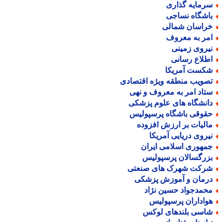
رمایه گذاری
اشگاه نساجی
راسان شمالی
مر به معروف
یروی زمینی
طلاع رسانی
کست آمریکا
صویب منطقه ویژه اقتصادی
تاد امر به معروف و نهی
انشگاه های علوم پزشکی
قوقی باشگاه پرسپولیس
الیات بر ارزش افزوده
یروی دریایی آمریکا
مهوری اسلامی ایران
زرگسالان پرسپولیس
رکت شهرک های صنعتی
رمان و آموزش پزشکی
حمدجواد حسین نژاد
واداران پرسپولیس
اسی بلندهای لوکس