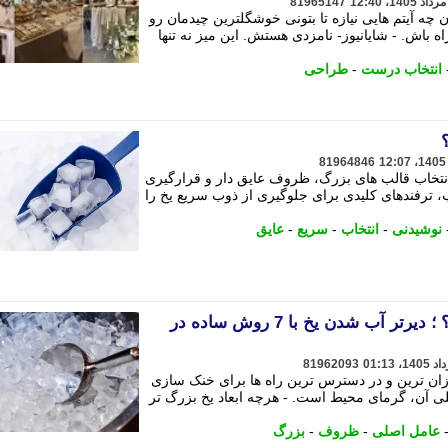
81965147
 چه آیتم هایی نیازه تا بتونی خوشگلترین چیدمان رو
 باش. - شایانیوز- نامزدی هستش. این میز نه تنها
انتخاب درست
-
طراحی
81964846
 انتخاب قالب های بزرگ، ظروف عایق دار و قرارگیری
ترفندهای کلیدی برای جلوگیری از ذوب سریع یخ را
نوشیدنی
-
انتخاب
-
سریع
-
عایق
چگونه یخ را بیشتر نگه داریم؟ ؛ دیرتر آب شدن یخ با 7 روش ساده در
81962093
زان ترین و در دسترس ترین راه ها برای خنک سازی
 آن، گرمای محیط است. - هرچه ابعاد یخ بزرگ تر
عامل اصلی
-
ظروف
-
بزرگ