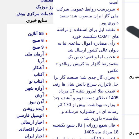
معلمان
است
رز موزیک
سرپرست روابط عمومی شرکت
خدمات مرکزی بوش
ملی گاز ایران منصوب شد؛ سعید
منابع خبری
داوری پور
نقشه اپل برای استفاده از تراشه
55 آنلاین
های CXMT شکست خورد
6 صبح
رأی مصادره اموال ساعدی نیا به
9 صبح
دیوان عالی کشور ارسال شد
آرمان ملی
عجیب اما واقعی؛ دیس بک
آریا
محمدرضا گلزار به کریس رونالدو +
آشکار
عکس
آفتاب
سیاری
بحران گاز جدی شد؛ صنعت گاز برای
آفتاب نو
حل ناترازی سراغ دانش بنیان ها رفت
آوازه شهر
قیمت طلا امروز شنبه 17 مرداد
آوش
1405 / طلای دست دوم و آبشده چند؟
آهن نیوز
وزارت بهداشت: بیش از 170 اثر
آینده روشن
رسانه ای در جشنواره «رسانه و
اتومبیل فارسی
سلامت» داوری شد
اخبار ارسالی
فال شمع روزانه | فال شمع یکشنبه
اخبار اقتصادی
18 مرداد ماه 1405
سیاری
اخبار ایران
اندروید 17 آخرین به روزرسانی این