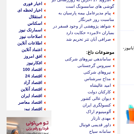
اخبار فوری
گوشی های سامسونگ است
اخبار لحظه ای
پیام مدیرعامل بیمه پارسیان به
استقلال
مناسبت روز خبرنگار
اسکناس
شواهد پژوهشی از وجود فسفر در
اسمارتک نیوز
بمباران «لامرد» حکایت دارد
اصلاحات نیوز
صرافی آبان تتر تحریم شد
اطلاعات آنلاین
نیوز-
اعتماد آنلاین
موضوعات داغ:
افق امروز
ساماندهی نیروهای شرکتی
افکارنیوز
سیروس گرجستانی
اقتصاد 100
نیروهای شرکتی
اقتصاد 24
مداح سرشناس
اقتصاد آزاد
امید عالیشاه
اقتصاد آنلاین
کارکنان دولت
اقتصاد ایران
دیوان عالی کشور
اقتصاد معاصر
کنسولگری ایران
اقتصاد نیوز
آلومینیوم اراک
اکو ایران
مهدی تارتار
اکوفارس
داور قدیمی فوتبال
اکونگار
سامانه سیاح