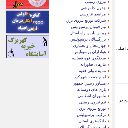
نیروی زمینی
اینتیتر
جدول خاموشی
ایونا نیوز
مراسم عروسی
بازتاب آنلاین
شرکت توزیع نیروی برق
باشگاه خبرنگاران
تیم فوتبال پرسپولیس
باغستان نیوز
رییس پلیس راه استان
بامبوک
بزرگسالان پرسپولیس
ببین و بخون
چهارمحال و بختیاری
د اصلی
بدینسان
هواداران پرسپولیس
بنکر
سخنگوی قوه قضاییه
بیت ران
نیازهای فناورانه
پارس فوتبال
نماینده ولی فقیه
پارسینه
امام جمعه شهرکرد
پارسینه پلاس
مشاور رییس جمهور
پاز آنلاین
بازی های دوستانه
پاس گل
مأموران انتظامی
پانا
. در
تیم نیروی زمینی
پرتو نیوز
توزیع نیروی برق
پرسون
ترکیب پرسپولیس
پنجره نیوز
دادگستری استان
پویامگ
لیست بزرگسالان