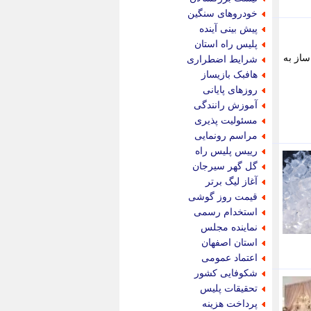
پویه آنلاین
خودروهای سنگین
پیام نفت
پیش بینی آینده
تابناک
پلیس راه استان
تازه نیوز
از به
شرایط اضطراری
تبیان
هافبک بازیساز
تجارت نیوز
روزهای پایانی
تحریریه
آموزش رانندگی
ترابر نیوز
مسئولیت پذیری
ترفندباز
مراسم رونمایی
تریبون اقتصاد
رییس پلیس راه
تسنیم نیوز
گل گهر سیرجان
تک ناک
آغاز لیگ برتر
تکراتو
قیمت روز گوشی
توریسم آنلاین
استخدام رسمی
تولید نیوز
نماینده مجلس
تیتر فوری
استان اصفهان
تیکنا
اعتماد عمومی
جاب ویژن
شکوفایی کشور
جار نیوز
تحقیقات پلیس
جالبتر
پرداخت هزینه