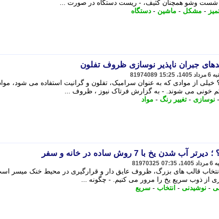
شست وشو همچنان کثیف، - ریست دستگاه در صورت ...
میز
-
مشکل
-
ماشین
-
دستگاه
مدهای جبران ناپذیر نوسازی ظروف تفلون
81974089
خیلی از موادی که به عنوان سرامیک، تفلون و گرانیت استفاده می شود، موا
 خونی می شوند. - به گزارش فرتاک نیوز ، ظروف ...
نوسازی
-
تغییر رنگ
-
مواد
دن یخ با 7 روش ساده در خانه و سفر
81970325
 انتخاب قالب های بزرگ، ظروف عایق دار و قرارگیری در محیط خنک میسر است
 از ذوب سریع یخ را مرور می کنیم. - چگونه ...
ی
-
نوشیدنی
-
انتخاب
-
سریع