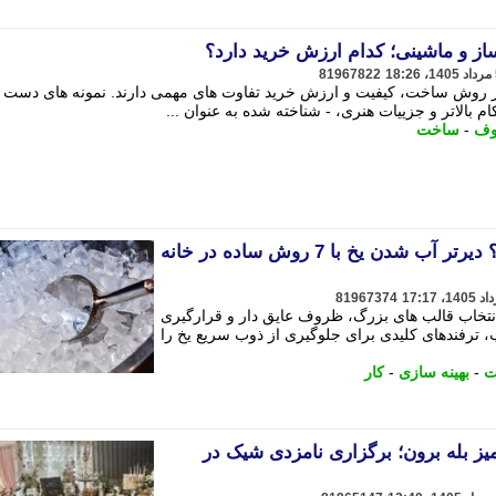
 و ماشینی؛ کدام ارزش خرید دارد؟
81967822
روش ساخت، کیفیت و ارزش خرید تفاوت های مهمی دارند. نمونه های دست س
الاتر و جزییات هنری، - شناخته شده به عنوان ...
ف
-
ساخت
چگونه یخ را بیشتر نگه داریم؟ دیرتر آب شدن یخ با 7 روش ساده در خانه
81967374
 انتخاب قالب های بزرگ، ظروف عایق دار و قرارگیری
ترفندهای کلیدی برای جلوگیری از ذوب سریع یخ را
ت
-
بهینه سازی
-
کار
ز بله برون؛ برگزاری نامزدی شیک در