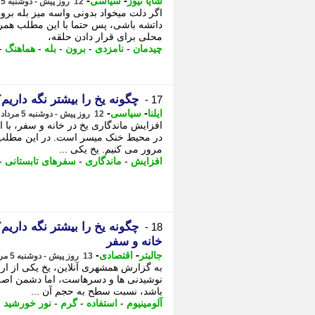
-
-
شایا نیوز
سیاسی
12 روز پیش - دوشنبه 5 مرداد 1405، 12:40
اگر دلت میخواد بدونی واسه میز بله برون
داتشه باشی، پس حتما با این مطلب همراه
محلی برای قرار دادن حلقه،
چیدمان
-
نامزدی
-
برون
-
بله
-
هماهنگ
-
چگونه یخ را بیشتر نگه داریم؟
17 -
-
-
ایلنا
سیاسی
12 روز پیش - دوشنبه 5 مرداد 1405، 12:07
افزایش ماندگاری یخ در خانه و سفر، با
در محیط خنک میسر است. در این مطلب، 
مرور می کنیم. یخ یکی ...
افزایش
-
ماندگاری
-
سفرهای تابستانی
-
18 -
خانه و سفر
-
-
جالبتر
اقتصادی
13 روز پیش - دوشنبه 5 مرداد 1405، 01:13
به گزارش همشهری آنلاین، یخ یکی از ار
نوشیدنی ها و دسرهاست، اما دشمن اصلی
باشد، نسبت سطح به حجم آن ...
آلومینیوم
-
استفاده
-
گرم
-
نور خورشید
-