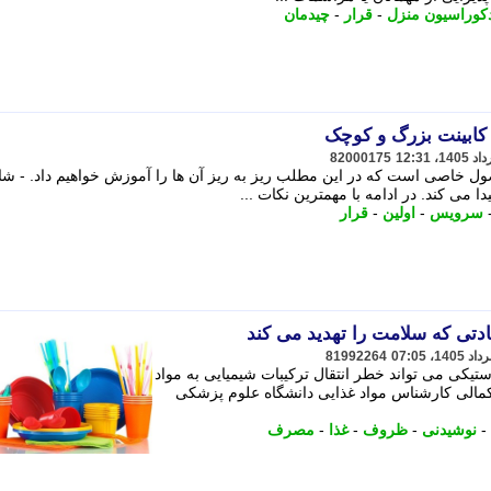
کوراسیون منزل
-
قرار
-
چیدمان
کابینت بزرگ و کوچک
82000175
ل خاصی است که در این مطلب ریز به ریز آن ها را آموزش خواهیم داد. - شایا
ا می کند. در ادامه با مهمترین نکات ...
سرویس
-
اولین
-
قرار
ادتی که سلامت را تهدید می کند
81992264
یکی می تواند خطر انتقال ترکیبات شیمیایی به مواد
 کمالی کارشناس مواد غذایی دانشگاه علوم پزشکی
-
نوشیدنی
-
ظروف
-
غذا
-
مصرف