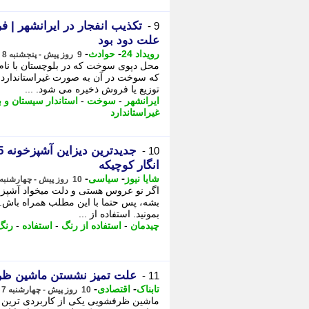
تکذیب انفجار در ایرانشهر |
9 -
علت دود بود
-
-
رویداد 24
حوادث
9 روز پیش - پنجشنبه 8 مرداد 1405، 20:12
محل دپوی سوخت که در بلوچستان با نام
که سوخت در آن به صورت غیراستاندارد 
توزیع یا فروش ذخیره می شود. ...
ایرانشهر
-
سوخت
-
استاندار سیستان و 
غیراستاندارد
10 -
انگار کوچیکه
-
-
شایا نیوز
سیاسی
10 روز پیش - چهارشنبه 7 مرداد 1405، 16:36
اگر نو عروس هستی و دلت میخواد آشپزخ
بشه، پس حتما با این مطلب همراه باش. - ش
بمونید. استفاده از ...
چیدمان
-
استفاده از رنگ
-
استفاده
-
رنگ
علت تمیز نشستن ماشین ظرفشویی + 3 کار ساده که مشکل
11 -
-
-
تابناک
اقتصادی
10 روز پیش - چهارشنبه 7 مرداد 1405، 11:00
ماشین ظرفشویی یکی از کاربردی ترین ل