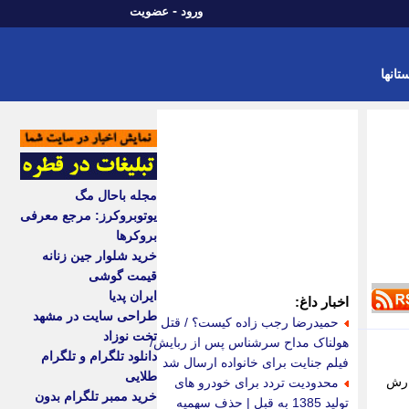
-
ورود
عضویت
تانها
مجله باحال مگ
یوتوبروکرز: مرجع معرفی
بروکرها
خرید شلوار جین زنانه
قیمت گوشی
ایران پدیا
اخبار داغ:
طراحی سایت در مشهد
حمیدرضا رجب زاده کیست؟ / قتل
تخت نوزاد
هولناک مداح سرشناس پس از ربایش/
دانلود تلگرام و تلگرام
فیلم جنایت برای خانواده ارسال شد
طلایی
ارش
محدودیت تردد برای خودرو های
خرید ممبر تلگرام بدون
تولید 1385 به قبل | حذف سهمیه