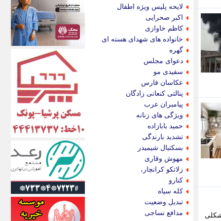
اکونیوز
لایحه پلیس ویژه اطفال
الف
اکبر صحرایی
انتشار آنلاین
کاظم خاوازی
اندیشه قرن
خانواده های شهدای هسته ای
اندیشه معاصر
گهره
اندیشه ها
دعوای مجلس
انرژی پرس
سفیدی مو
ای استخدام
عکاسان فارس
ایتنا
پنالتی کنعانی زادگان
ایراف
پیامبران عرب
ایران آرت
ویژگی های زنانه
ایران آنلاین
حمید بابازاده
ایران زندگی
تشدید بارندگی
ایران فوری
بسکتبال شیمیدر
ایرانی روز
مهوش وقاری
ایرانیتال
زلاتکو کرانچار،
ایرنا
کنارو
ایسکانیوز
کله سیاه
ایسنا
تبدیل وضعیت
ایکنا
مدافع نساجی
شکلی
ایلنا