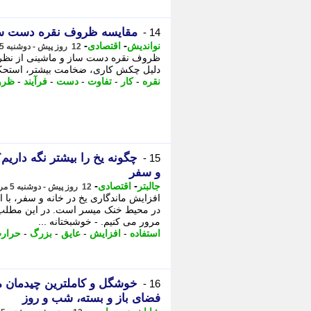
مقایسه ظروف نقره دست ساز
14 -
-
-
نواندیش
اقتصادی
12 روز پیش - دوشنبه 5 مرداد 1405، 18:26
ظروف نقره دست ساز و ماشینی از نظر 
دلیل چکش کاری، ضخامت بیشتر، استحکام ب
نقره
-
کار
-
تفاوت
-
دست
-
فرآیند
-
ظرو
15 -
و سفر
-
-
جالبتر
اقتصادی
12 روز پیش - دوشنبه 5 مرداد 1405، 17:17
افزایش ماندگاری یخ در خانه و سفر، با
در محیط خنک میسر است. در این مطلب، 
مرور می کنیم. - خوشبختانه ...
استفاده
-
افزایش
-
عایق
-
بزرگ
-
حرار
خوشگل و کاملترین چیدمان می
16 -
فضای باز و بسته، شب و روز