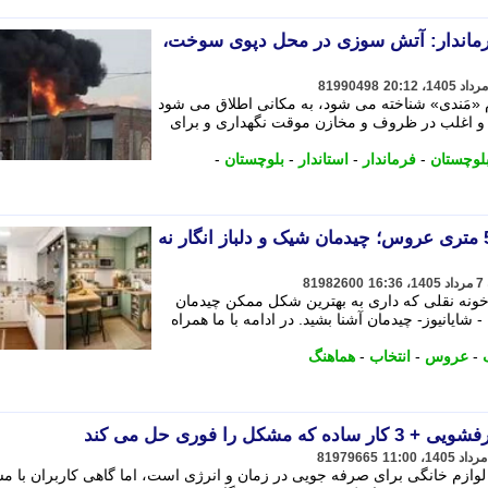
 فرماندار: آتش سوزی در محل دپوی سوخت،
81990498
 «مَندی» شناخته می شود، به مکانی اطلاق می شود
و اغلب در ظروف و مخازن موقت نگهداری و برای
بلوچستان
-
فرماندار
-
استاندار
-
بلوچستان
-
جدیدترین دیزاین آشپزخونه 5 متری عروس؛ چیدمان شیک و دلباز انگار نه
81982600
ونه نقلی که داری به بهترین شکل ممکن چیدمان
ایانیوز- چیدمان آشنا بشید. در ادامه با ما همراه
-
عروس
-
انتخاب
-
هماهنگ
 را فوری حل می کند
81979665
وازم خانگی برای صرفه جویی در زمان و انرژی است، اما گاهی کاربران با م