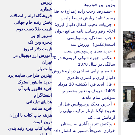
ریزش
بنزین این خودروها
عطاری
حمیدرضا رجب زاده (مداح) به قتل
فروشگاه لوله و اتصالات
رسید ؛ تایید ربایش توسط پلیس
پخش زنده جام جهانی
جزییات عجیب انتقال دانیال ایری؛
قیمت طلا دست دوم
اعلام رقم رضایت نامه مدافع جوان
سرور اچ پی
چپ استقلال، پرسپولیسی
پنجره وین تک
است(عکس) | ورزش سه
قیمت دلار امروز
خرید بعدی پرسپولیس بست!
آموزش ارز دیجیتال در
عکس| چهره «نیکی کریمی» در 20
تهران
سالگی در سال 1370
وانت بار
تصمیم نهایی نساجی درباره فروش
بهترین طراحی سایت یزد
دانیال ایری و کسری طاهری
خرید مانیتور استوک
فال ابجد فردا یکشنبه 18 مرداد
خرید فالوور پاپ آپ
1405؛ حروف و تعبیر مخصوص
اینستاگرام
متولدین تمام ماه ها
هدایای تبلیغاتی
آخرین محک پرسپولیس قبل از
خرید سالت
شروع لیگ؛ تارتار ترکیب نهایی را
هزینه چاپ کتاب با ارزان
آزمایش می کند
ترین قیمت
واکنش تند زیدآبادی به سخنان
چاپ کتاب ویژه رتبه بندی
خرازی: صریحاً دستور به کشتار داده