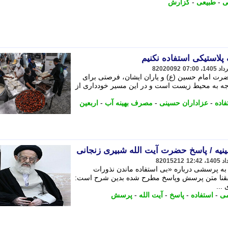
ی
-
طبیعی
-
گزارش
لاستیکی استفاده نکنیم
82020092
ضرت امام حسین (ع) و یاران ایشان، فرصتی برای
جه به محیط زیست است و در این مسیر خودداری از
فاده
-
عزاداران حسینی
-
مصرف بهینه آب
-
اربعین
نیه / پاسخ حضرت آیت الله شبیری زنجانی
82015212
ه پرسشی درباره «بی استفاده ماندن نذورات
فقنا متن پرسش وپاسخ مطرح شده بدین شرح است:
...
می
-
استفاده
-
پاسخ
-
آیت الله
-
پرسش