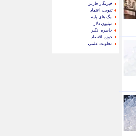
جام جم
خبرنگار فارس
جدید پرس
تقویت اعتماد
جماران
لیگ های پایه
جوان ایرانی
میلیون دلار
جهان مانا
خاطره انگیز
جهان نگر
حوزه اقتصاد
جهان نیوز
معاونت علمی
چطور
چمپیونات
چمدون
چه خبر
حادثه 24
حرف تو
حوادث پلاس
حوزه نیوز
خبر آنلاین
خبر جنوب
خبر سیاسی
خبر گردون
خبر ورزشی
خبرجو