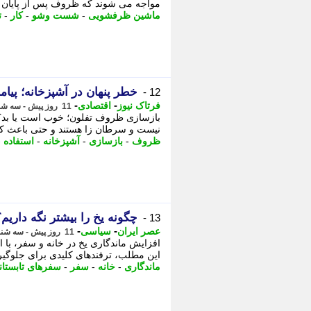
مواجه می شوند که ظروف پس از پایان 
ماشین ظرفشویی
-
شست وشو
-
کار
-
ت
خطر پنهان در آشپزخانه؛ پیا
12 -
-
-
فرتاک نیوز
اقتصادی
11 روز پیش - سه شنبه 6 مرداد 1405، 15:25
بازسازی ظروف تفلون؛ خوب است یا بد؟ 
نیست و سرطان زا هستند و حتی باعث کم
ظروف
-
بازسازی
-
آشپزخانه
-
استفاده
-
چگونه یخ را بیشتر نگه داریم؟ ؛ دیرتر آب ش
13 -
-
-
عصر ایران
سیاسی
11 روز پیش - سه شنبه 6 مرداد 1405، 07:35
افزایش ماندگاری یخ در خانه و سفر، با
این مطلب، ترفندهای کلیدی برای جلوگیری
ماندگاری
-
خانه
-
سفر
-
سفرهای تابستان