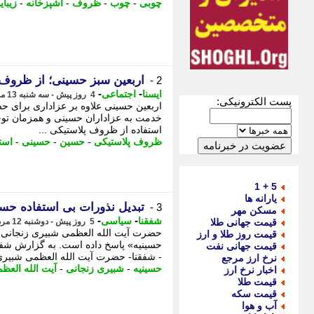
چوبی
-
چوب
-
ظروف
-
آشپزخانه
-
زیبای
اربعین سبز حسینی؛ از ظروف پ
2 -
-
-
ایسنا
اجتماعی
4 روز پیش - سه شنبه 13 مرداد 1405، 07:00
پست الکترونیکی:
اربعین حسینی علاوه بر عزاداری برای ح
خدمت به عزاداران حسینی و همزمان تو
استفاده از ظروف پلاستیکی ...
ظروف پلاستیکی
-
حسین
-
حسینی
-
است
5 + 1
یارانه ها
تبدیل نذورات بی استفاده حسی
3 -
مسکن مهر
-
-
شفقنا
سیاسی
قیمت جهانی طلا
5 روز پیش - دوشنبه 12 مرداد 1405، 12:42
حضرت آیت الله العظمی شبیری زنجانی ب
قیمت روز طلا و ارز
حسینیه» پاسخ داده است. به گزارش ش
قیمت جهانی نفت
- شفقنا- حضرت آیت الله العظمی شبیری 
نرخ ارز مرجع
حسینیه
-
شبیری زنجانی
-
آیت الله العظ
اخبار نرخ ارز
قیمت طلا
قیمت سکه
آب و هوا