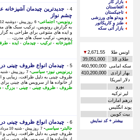
بازار کار
افغانستان
جدیدترین چیدمان آشپزخانه ع
4 -
تاجیکستان
چشم نواز
ویدئو های ورزشی
-
-
رونویس
اجتماعی
6 روز پیش - دوشنبه 12 مرداد 1405، 01:34
طنز و کاریکاتور
به گزارش رونویس، ترکیب سبک های مدرن
بازار آتی سکه
و ایده های متنوعی برای طراحی به گز
رونویس، ترکیب سبک های مدرن، ...
آشپزخانه
-
ترکیب
-
چیدمان
-
ایده
-
طرفد
اونس طلا
2,671.55
▼
طلای 18
39,051,000
چیدمان انواع ظروف چینی در 
5 -
سکه امامی
460,900,000
-
-
زیرنویس نیوز
سیاسی
7 روز پیش - شنبه 10 مرداد 1405، 12:38
بهار ازادی
410,200,000
ظروف چینی به دلیل ظرافت، زیبایی و ارز
دلار امریکا
از خانواده ها از سرویس های چینی برای پ
یورو
ظروف
-
ظروف چینی
-
چینی
-
بزرگ
-
د
لیر ترکیه
درهم امارات
پوند انگلیس
بیت کویین
بیشتر + کد نمایش
چیدمان انواع ظروف چینی در 
6 -
-
-
جالبتر
سیاسی
7 روز پیش - شنبه 10 مرداد 1405، 12:37
ظروف چینی به دلیل ظرافت، زیبایی و ارز
از خانواده ها از سرویس های چینی برای پ