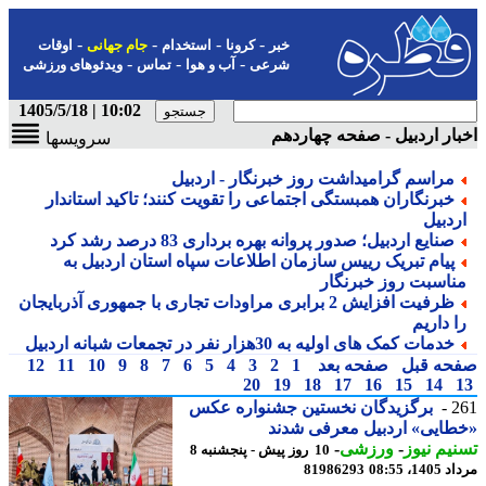
-
-
-
-
خبر
کرونا
استخدام
جام جهانی
اوقات
-
-
-
شرعی
آب و هوا
تماس
ویدئوهای ورزشی
10:02 | 1405/5/18
ار اردبیل - صفحه چهاردهم
سرویسها
مراسم گرامیداشت روز خبرنگار - اردبیل
خبرنگاران همبستگی اجتماعی را تقویت کنند؛ تاکید استاندار
ردبیل
صنایع اردبیل؛ صدور پروانه بهره برداری 83 درصد رشد کرد
پیام تبریک رییس سازمان اطلاعات سپاه استان اردبیل به
ناسبت روز خبرنگار
ظرفیت افزایش 2 برابری مراودات تجاری با جمهوری آذربایجان
ا داریم
خدمات کمک های اولیه به 30هزار نفر در تجمعات شبانه اردبیل
حه قبل
صفحه بعد
1
2
3
4
5
6
7
8
9
10
11
12
20
19
18
17
16
15
14
2
برگزیدگان نخستین جشنواره عکس
ایی» اردبیل معرفی شدند
یم نیوز
-
ورزشی
-
10 روز پیش - پنجشنبه 8
1، 08:55
81986293