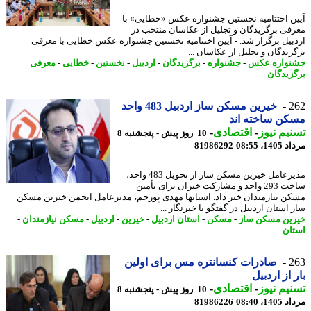
ن اختتامیه نخستین جشنواره عکس «خطایی» با
فی برگزیدگان و تجلیل از عکاسان منتخب در
بیل برگزار شد. - آیین اختتامیه نخستین جشنواره عکس خطایی با معرفی
زیدگان و تجلیل از عکاسان ...
واره عکس
-
جشنواره
-
برگزیدگان
-
اردبیل
-
نخستین
-
خطایی
-
معرفی
زیدگان
2
خیرین مسکن ساز اردبیل 483 واحد
ن ساخته اند
یم نیوز
-
اقتصادی
-
10 روز پیش - پنجشنبه 8
1، 08:55
81986292
مدیرعامل خیرین مسکن ساز از تحویل 483 واحد،
ساخت 293 واحد و مشارکت خیران برای تأمین
ن نیازمندان خبر داد. استانها مهدی پورجم، مدیرعامل انجمن خیرین مسکن
استان اردبیل در گفتگو با خبرنگار ...
ین مسکن ساز
-
مسکن
-
استان اردبیل
-
خیرین
-
اردبیل
-
مسکن نیازمندان
-
ان
2
صادرات کنسانتره مس برای اولین
 از اردبیل
یم نیوز
-
اقتصادی
-
10 روز پیش - پنجشنبه 8
1، 08:40
81986226