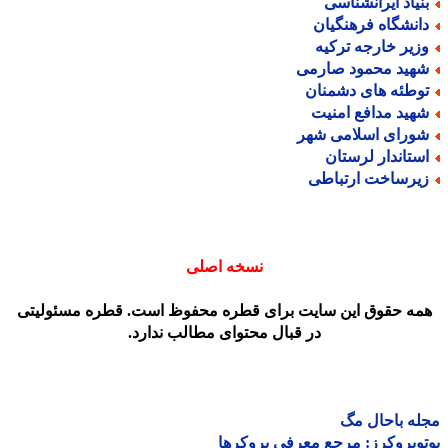
نیاد ایرانشناسی
انشگاه فرهنگیان
زیر خارجه ترکیه
هید محمود صارمی
وطئه های دشمنان
هید مدافع امنیت
ورای اسلامی شهر
ستاندار لرستان
یرساخت ارتباطی
نسخه اصلی
مه حقوق این سایت برای قطره محفوظ است. قطره مسئولیتی
در قبال محتوای مطالب ندارد.
ه باحال مگ
وبروکرز: مرجع معرفی بروکرها