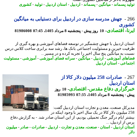
ید پسماند
-
میانگین
-
پسماند
-
اردبیل
-
استان اردبیل
-
تولید
-
کشوری
2
جهش مدرسه سازی در اردبیل برای دستیابی به میانگین
وری
ا
-
اقتصادی
-
10 روز پیش - پنجشنبه 8 مرداد 1405، 07:45
81986008
ان اردبیل با جهش چشمگیر در توسعه فضاهای آموزشی و بهره گیری از
یت خیرین و مسئولیت اجتماعی بانک ها، رشد سه برابری ساخت کلاس درس
ت به میانگین پنج سال اخیر را تجربه کرده و در مسیر ...
های آموزشی
-
اردبیل
-
میانگین
-
سرانه فضای آموزشی
-
آموزشی
-
مسئولیت
ماعی
-
استان اردبیل
2
صادرات 258 میلیون دلار کالا از
ان اردبیل
رگزاری دفاع مقدس
-
اقتصادی
-
10 روز
نجشنبه 8 مرداد 1405، 07:35
81985993
رکل صنعت، معدن و تجارت استان اردبیل گفت:
258 میلیون دلار کالا در یک سال اخیر با وجود اینکه در
تر ایام درگیر جنگ تحمیلی بودیم، از این استان صادر شد. - به گزارش دفاع
از اردبیل، ...
ان اردبیل
-
استان
-
صنعت، معدن و تجارت
-
اردبیل
-
صادرات
-
صادر
-
میلیون