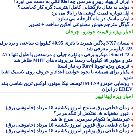
یران از پهپاد ریپر و هرمس چه اطلاعاتی به دست می آورد؟
ولت به دنبال بازگشایی کامل اینترنت؛ گره کار کجاست؟
پل دوباره قیمت گوشی ها را بالا می برد
یلان ماسک در ماه کارخانه می سازد!
وگل مترجم هوش مصنوعی آفلاین ساخت + تصویر
بار ویژه
و قیمت خودرو | چرخان
نیسان NX7 پلاگین هیبرید با باتری 40.95 کیلووات ساعتی و برد برقی
 معرفی شد
Smart #2؛ میکرو-برقی دو نفره جیلی و مرسدس با طول تنها 2.75
ور 60 کیلووات رسماً در پرونده های MIIT ظاهر شد
روش ویژه تویوتا Rav4 ره نیاز ایستا
کبار برای همیشه با نحوه خواندن اعداد و حروف روی لاستیک آشنا
ید
رونمایی خودرو IM LS9 توسط نیکا موتور، لوکس ترین شاسی بلند
 در ایران
بار ویژه
ایونا نیوز
مان قطعی برق سنندج امروز یکشنبه 18 مرداد (خاموشی برق)
بور مخفیانه 56 نفتکش از تنگه هرمز؟
یرمنتظره؛ نکونام سرمربی سرخ ها شد
مان قطعی برق قزوین امروز یکشنبه 18 مرداد (خاموشی برق)
مان قطعی برق بوشهر امروز یکشنبه 18 مرداد (خاموشی برق)