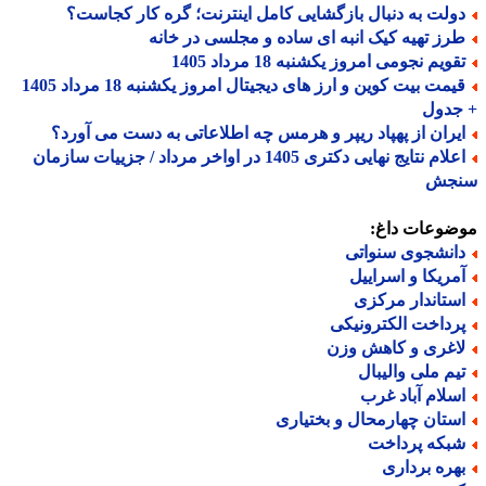
ولت به دنبال بازگشایی کامل اینترنت؛ گره کار کجاست؟
رز تهیه کیک انبه ای ساده و مجلسی در خانه
ویم نجومی امروز یکشنبه 18 مرداد 1405
قیمت بیت کوین و ارز های دیجیتال امروز یکشنبه 18 مرداد 1405
جدول
یران از پهپاد ریپر و هرمس چه اطلاعاتی به دست می آورد؟
اعلام نتایج نهایی دکتری 1405 در اواخر مرداد / جزییات سازمان
جش
ضوعات داغ:
انشجوی سنواتی
مریکا و اسراییل
ستاندار مرکزی
رداخت الکترونیکی
اغری و کاهش وزن
یم ملی والیبال
سلام آباد غرب
ستان چهارمحال و بختیاری
بکه پرداخت
هره برداری