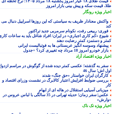
قیمت طلای ۱۸ عیار امروز یکشنبه ۱۸ مرداد ۱۴۰۵؛ نرخ لحظه ای
ا، قیمت سکه و پیش بینی بازار امروز
بار ویژه
رونگار
اکنش معنادار ظریف به سیاستی که این روزها اسراییل دنبال می
د
وری: ربیعی رفت، نکونام سرمربی جدید تراکتور
یوع «کم کاری اجباری» در ایران/ افراد شاغل باید به ساعات کاری
تر و دستمزد کمتر رضایت دهند
یشنهاد وسوسه انگیز عربستانی ها به فوتبالیست ایرانی
ازار خودرو امروز 18 مرداد چه تغییری کرد؟ +جدول
بار ویژه
اقتصاد آزاد
فر به گذشته؛ عکسی کمتر دیده شده از گوگوش در مراسم ازدواج
ل اش؛ سال 46
ارگران ایران خواستار «حق جنگ» شدند
ررسی ضوابط افزایش اعتبار کالابرگ در نشست وزرای اقتصاد و
ر
یزبانی آسیایی استقلال در هاله ای از ابهام
عکس| سفر زمان؛ حدیثه تهرانی در 35 سالگی با لباس عروس در
ارش»
بار ویژه
تک ناک