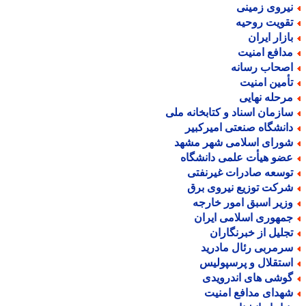
یروی زمینی
قویت روحیه
ازار ایران
دافع امنیت
صحاب رسانه
أمین امنیت
رحله نهایی
ازمان اسناد و کتابخانه ملی
انشگاه صنعتی امیرکبیر
ورای اسلامی شهر مشهد
ضو هیأت علمی دانشگاه
وسعه صادرات غیرنفتی
رکت توزیع نیروی برق
زیر اسبق امور خارجه
مهوری اسلامی ایران
جلیل از خبرنگاران
رمربی رئال مادرید
ستقلال و پرسپولیس
وشی های اندرویدی
هدای مدافع امنیت