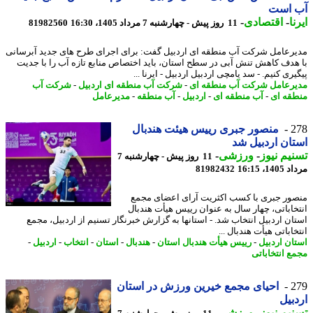
 است
ا
-
اقتصادی
-
11 روز پیش - چهارشنبه 7 مرداد 1405، 16:30
81982560
رعامل شرکت آب منطقه ای اردبیل گفت: برای اجرای طرح های جدید آبرسانی
هدف کاهش تنش آبی در سطح استان، باید اختصاص منابع تازه آب را با جدیت
ری کنیم. - سد یامچی اردبیل اردبیل - ایرنا ...
رعامل شرکت آب منطقه ای
-
شرکت آب منطقه ای اردبیل
-
شرکت آب
قه ای
-
آب منطقه ای
-
اردبیل
-
آب منطقه
-
مدیرعامل
2
منصور جبری رییس هیئت هندبال
ان اردبیل شد
یم نیوز
-
ورزشی
-
11 روز پیش - چهارشنبه 7
1، 16:15
81982432
ور جبری با کسب اکثریت آرای اعضای مجمع
خاباتی، چهار سال به عنوان رییس هیأت هندبال
ان اردبیل انتخاب شد. - استانها به گزارش خبرنگار تسنیم از اردبیل، مجمع
اباتی هیأت هندبال ...
ان اردبیل
-
رییس هیأت هندبال استان
-
هندبال
-
استان
-
انتخاب
-
اردبیل
-
ع انتخاباتی
2
احیای مجمع خیرین ورزش در استان
بیل
یم نیوز
-
ورزشی
-