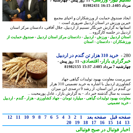
11 روز پیش - چهارشنبه 7
1، 16:15
81982431
اد صندوق حمایت از ورزشکاران و احیای مجمع
ین ورزش در استان اردبیل ضروری است. -
انها به گزارش خبرنگار تسنیم از اردبیل، جلال آفاقی، دادستان مرکز استان
بیل در جلسه کارگروه ...
ان اردبیل
-
ورزش
-
اردبیل
-
دادستان مرکز استان اردبیل
-
صندوق حمایت از
شکاران
-
دادستان
-
استان
2
خرید 310 هزار تن گندم در اردبیل
گزاری بازار
-
اقتصادی
-
11 روز پیش -
7 مرداد 1405، 15:37
81982155
رست معاونت بهبود تولیدات گیاهی جهاد
کشاورزی اردبیل با اشاره به خرید تضمینی 310 هزار
تن گندم در این استان، از رشد 9 درصدی این میزان
ت به سال گذشته خبر داد. - به گزارش بازار ، عادل پورمحبت ...
ونت بهبود تولیدات گیاهی
-
میلیارد تومان
-
جهاد کشاورزی
-
هزار
-
گندم
-
اردبیل
ید تضمینی
حه قبل
صفحه بعد
1
2
3
4
5
6
7
8
9
10
11
12
20
19
18
17
16
15
14
بار فوتبال در صبح فوتبالی