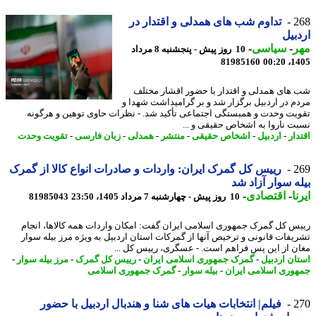
2
تداوم شب های همدلی و اقتدار در
بیل
ر
-
سیاسی
-
10 روز پیش - پنجشنبه 8 مرداد
81985160
1405
های همدلی و اقتدار با حضور اقشار مختلف
م در اردبیل برگزار شد و بر گرامیداشت شهدا و
یت وحدت و همبستگی اجتماعی تأکید شد. - نظرات حاوی توهین و هرگونه
ت ناروا به اشخاص حقیقی و ...
ار
-
اردبیل
-
اشخاص حقیقی
-
منتشر
-
همدلی
-
زبان فارسی
-
تقویت وحدت
2
رییس کل گمرک ایران: واردات و صادرات انواع کالا از گمرک
ه سوار آزاد شد
ا
-
اقتصادی
-
10 روز پیش - چهارشنبه 7 مرداد 1405، 23:50
81985043
س کل گمرک جمهوری اسلامی ایران گفت: امکان واردات همه کالاها، انجام
یفات قانونی و ترخیص آنها از گمرکات استان اردبیل به ویژه مرز بیله سوار
ن از این پس فراهم است. - عسگری، رییس کل ...
ان اردبیل
-
گمرک جمهوری اسلامی ایران
-
رییس کل گمرک
-
مرز بیله سوار
-
وری اسلامی ایران
-
بیله سوار
-
گمرک جمهوری اسلامی
2
فیلم| انتخابات هیات های شنا و هندبال اردبیل با حضور