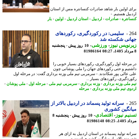
ی اولین بار شاهد صادرات کنسانتره مس از استان
بیل هستیم. -
انتره
-
صادرات
-
اردبیل
-
استان اردبیل
-
اولین
-
بار
2
سلیمی: در رکوردگیری، رکوردهای
انی شکسته شد
نویس نیوز
-
ورزشی
-
10 روز پیش - پنجشنبه
81986164
مرحله اول رکوردگیری، رکوردهای بسیار خوبی را
تیم و حتی رکوردهای جهان را ملی پوشانی چون
 عالی پور شکاندند. - سرمربی تیم ملی وزنه برداری گفت: در مرحله اول
ردگیری، رکوردهای بسیار ...
 ملی وزنه برداری
-
وزنه برداری
-
سرمربی تیم ملی
-
مرحله اول
-
ملی پوشان
-
وی تیم ملی وزنه برداری
-
مرحله
2
سرانه تولید پسماند در اردبیل بالاتر از
انگین کشوری
یم نیوز
-
اقتصادی
-
10 روز پیش - پنجشنبه 8
1، 08:25
81986148
نه تولید پسماند در استان اردبیل به ازای هر
وند بالاتر از میانگین کشوری است. -