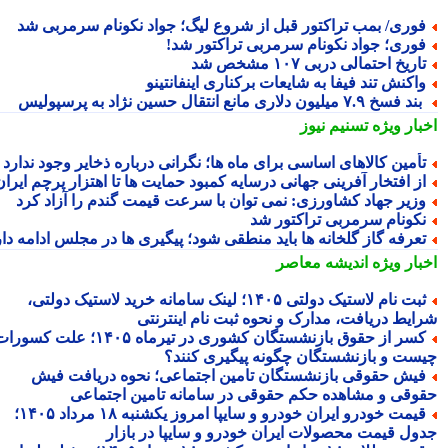
وری/ بمب تراکتور قبل از شروع لیگ؛ جواد نکونام سرمربی شد
وری؛ جواد نکونام سرمربی تراکتور شد!
اریخ احتمالی دربی ۱۰۷ مشخص شد
اکنش تند فیفا به شایعات برکناری اینفانتینو
د فسخ ۷.۹ میلیون دلاری مانع انتقال حسین نژاد به پرسپولیس
بار ویژه
تسنیم نیوز
أمین کالاهای اساسی برای ماه ها؛ نگرانی درباره ذخایر وجود ندارد
ز افتخار آفرینی جهانی درسایه کمبود حمایت ها تا اهتزار پرچم ایران
زیر جهاد کشاورزی: نمی توان با سرعت قیمت گندم را آزاد کرد
کونام سرمربی تراکتور شد
عرفه گاز گلخانه ها باید منطقی شود؛ پیگیری ها در مجلس ادامه دارد
بار ویژه
اندیشه معاصر
ثبت نام لاستیک دولتی ۱۴۰۵؛ لینک سامانه خرید لاستیک دولتی،
ایط دریافت، مدارک و نحوه ثبت نام اینترنتی
کسر از حقوق بازنشستگان کشوری در تیرماه ۱۴۰۵؛ علت کسورات
ست و بازنشستگان چگونه پیگیری کنند؟
یش حقوقی بازنشستگان تامین اجتماعی؛ نحوه دریافت فیش
وقی و مشاهده حکم حقوقی در سامانه تامین اجتماعی
قیمت خودرو ایران خودرو و سایپا امروز یکشنبه ۱۸ مرداد ۱۴۰۵؛
ول قیمت محصولات ایران خودرو و سایپا در بازار