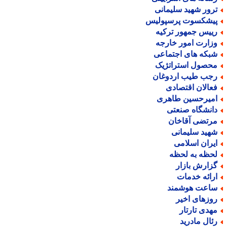
رور شهید سلیمانی
یشکسوت پرسپولیس
ییس جمهور ترکیه
زارت امور خارجه
بکه های اجتماعی
حصول استراتژیک
جب طیب اردوغان
عالان اقتصادی
میرحسین طاهری
انشگاه صنعتی
رتضی آقاخان
هید سلیمانی
یران اسلامی
حظه به لحظه
زارش بازار
رائه خدمات
اعت هوشمند
وزهای اخیر
هدی تارتار
ئال مادرید