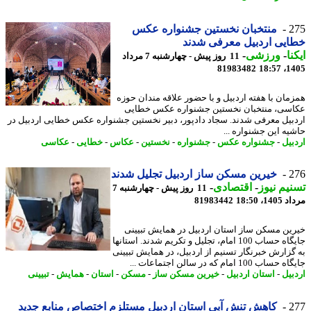
2
منتخبان نخستین جشنواره عکس
یی اردبیل معرفی شدند
نا
-
ورزشی
-
11 روز پیش - چهارشنبه 7 مرداد
81983482
1405
مان با هفته اردبیل و با حضور علاقه مندان حوزه
سی، منتخبان نخستین جشنواره عکس خطایی
بیل معرفی شدند. سجاد دادپور، دبیر نخستین جشنواره عکس خطایی اردبیل در
یه این جشنواره ...
بیل
-
جشنواره عکس
-
جشنواره
-
نخستین
-
عکاس
-
خطایی
-
عکاسی
2
خیرین مسکن ساز اردبیل تجلیل شدند
یم نیوز
-
اقتصادی
-
11 روز پیش - چهارشنبه 7
1، 18:50
81983442
ین مسکن ساز استان اردبیل در همایش تبیینی
جایگاه حساب 100 امام، تجلیل و تکریم شدند. استانها
گزارش خبرنگار تسنیم از اردبیل، در همایش تبیینی
ب 100 امام که در سالن اجتماعات ...
بیل
-
استان اردبیل
-
خیرین مسکن ساز
-
مسکن
-
استان
-
همایش
-
تبیینی
2
کاهش تنش آبی استان اردبیل مستلزم اختصاص منابع جدید