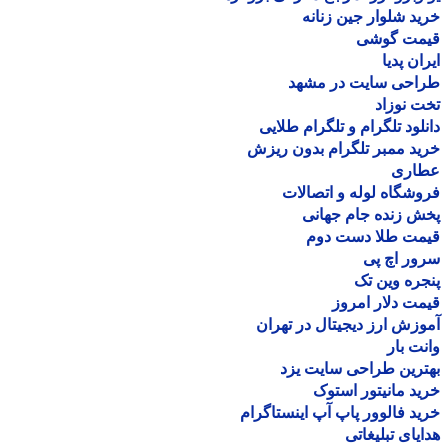
د شلوار جین زنانه
مت گوشی
ان پدیا
احی سایت در مشهد
 نوزاد
لود تلگرام و تلگرام طلایی
د ممبر تلگرام بدون ریزش
اری
شگاه لوله و اتصالات
 زنده جام جهانی
مت طلا دست دوم
ر اچ پی
ره وین تک
ت دلار امروز
زش ارز دیجیتال در تهران
ت بار
رین طراحی سایت یزد
د مانیتور استوک
د فالوور پاپ آپ اینستاگرام
یای تبلیغاتی