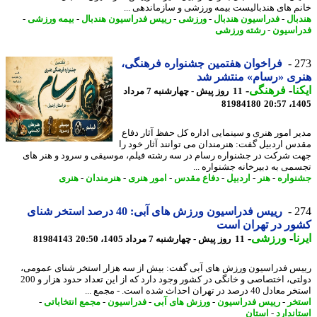
م های هندبالیست بیمه ورزشی و سازماندهی ...
بال
-
فدراسیون هندبال
-
ورزشی
-
رییس فدراسیون هندبال
-
بیمه ورزشی
-
اسیون
-
رشته ورزشی
2
فراخوان هفتمین جشنواره فرهنگی،
ری «رسام» منتشر شد
نا
-
فرهنگی
-
11 روز پیش - چهارشنبه 7 مرداد
81984180
1405
ر امور هنری و سینمایی اداره کل حفظ آثار دفاع
س اردبیل گفت: هنرمندان می توانند آثار خود را
 شرکت در جشنواره رسام در سه رشته فیلم، موسیقی و سرود و هنر های
می به دبیرخانه جشنواره ...
واره
-
هنر
-
اردبیل
-
دفاع مقدس
-
امور هنری
-
هنرمندان
-
هنری
2
رییس فدراسیون ورزش های آبی: 40 درصد استخر شنای
ر در تهران است
ا
-
ورزشی
-
11 روز پیش - چهارشنبه 7 مرداد 1405، 20:50
81984143
س فدراسیون ورزش های آبی گفت: بیش از سه هزار استخر شنای عمومی،
دولتی، اختصاصی و خانگی در کشور وجود دارد که از این تعداد حدود هزار و 200
40 درصد در تهران احداث شده است. - مجمع ...
خر
-
رییس فدراسیون
-
ورزش های آبی
-
فدراسیون
-
مجمع انتخاباتی
-
اندارد
-
استان