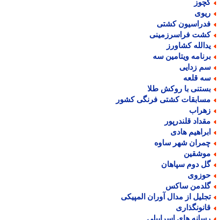
چوز
یوی
دراسیون کشتی
شت فراسرزمینی
دالله کشاورز
رنامه ویتامین سه
م زدایی
ه قلعه
ستنی با روکش طلا
سابقات کشتی فرنگی کشور
هراب
قداد قلندرپور
براهیم هادی
مران شهر ساوه
وشقین
ل دوم سپاهان
وزوی
لدمن ساکس
جلیل از مدال آوران المپیکی
انونگذاری
سانه های اسراییلی