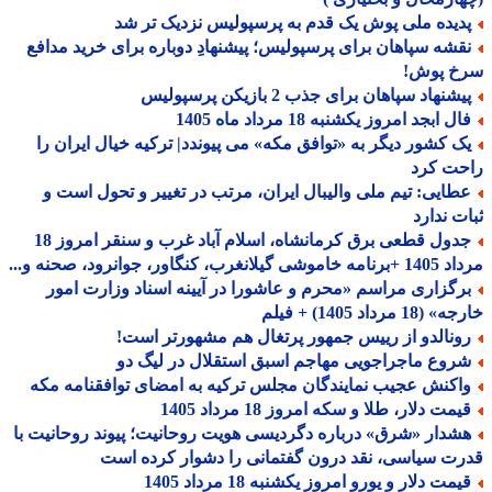
دیده ملی پوش یک قدم به پرسپولیس نزدیک تر شد
قشه سپاهان برای پرسپولیس؛ پیشنهادِ دوباره برای خرید مدافع
خ پوش!
شنهاد سپاهان برای جذب 2 بازیکن پرسپولیس
ل ابجد امروز یکشنبه 18 مرداد ماه 1405
ک کشور دیگر به «توافق مکه» می پیوندد| ترکیه خیال ایران را
حت کرد
طایی: تیم ملی والیبال ایران، مرتب در تغییر و تحول است و
ت ندارد
جدول قطعی برق کرمانشاه، اسلام آباد غرب و سنقر امروز 18
 گیلانغرب، کنگاور، جوانرود، صحنه و...
رگزاری مراسم «محرم و عاشورا در آیینه اسناد وزارت امور
18 مرداد 1405) + فیلم
ونالدو از رییس جمهور پرتغال هم مشهورتر است!
روع ماجراجویی مهاجم اسبق استقلال در لیگ دو
اکنش عجیب نمایندگان مجلس ترکیه به امضای توافقنامه مکه
مت دلار، طلا و سکه امروز 18 مرداد 1405
شدار «شرق» درباره دگردیسی هویت روحانیت؛ پیوند روحانیت با
ت سیاسی، نقد درون گفتمانی را دشوار کرده است
مت دلار و یورو امروز یکشنبه 18 مرداد 1405