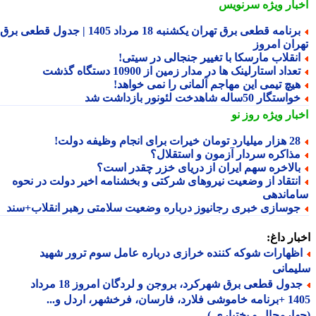
بار ویژه
سرنویس
برنامه قطعی برق تهران یکشنبه 18 مرداد 1405 | جدول قطعی برق
ران امروز
نقلاب مارسکا با تغییر جنجالی در سیتی!
عداد استارلینک ها در مدار زمین از 10900 دستگاه گذشت
یچ تیمی این مهاجم آلمانی را نمی خواهد!
استگار 50ساله شاهدخت لئونور بازداشت شد
بار ویژه
روز نو
 میلیارد تومان خیرات برای انجام وظیفه دولت!
ذاکره سردار آزمون و استقلال؟
الاخره سهم ایران از دریای خزر چقدر است؟
نتقاد از وضعیت نیروهای شرکتی و بخشنامه اخیر دولت در نحوه
ماندهی
وسازی خبری رجانیوز درباره وضعیت سلامتی رهبر انقلاب+سند
ار داغ:
ظهارات شوکه کننده خرازی درباره عامل سوم ترور شهید
مانی
جدول قطعی برق شهرکرد، بروجن و لردگان امروز 18 مرداد
1405 +برنامه خاموشی فلارد، فارسان، فرخشهر، اردل و...
ارمحال و بختیاری )