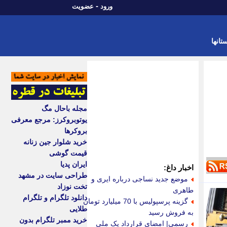
-
ورود
عضویت
تانها
مجله باحال مگ
یوتوبروکرز: مرجع معرفی
بروکرها
خرید شلوار جین زنانه
قیمت گوشی
ایران پدیا
اخبار داغ:
طراحی سایت در مشهد
موضع جدید نساجی درباره ایری و
تخت نوزاد
طاهری
دانلود تلگرام و تلگرام
گزینه پرسپولیس با 70 میلیارد تومان
طلایی
به فروش رسید
خرید ممبر تلگرام بدون
رسمی| امضای قرارداد یک ملی