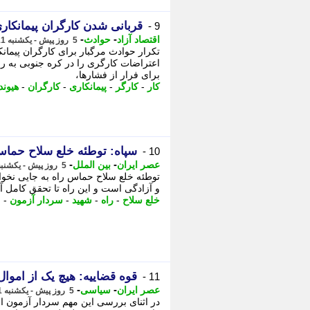
قربانی شدن کارگران پیمانکار
9 -
-
-
اقتصاد آزاد
حوادث
5 روز پیش - یکشنبه 11 مرداد 1405، 17:07
تکرار حوادث مرگبار برای کارگران پیمان
اعتراضات کارگری را در کره جنوبی به راه
برای فرار از فشارها،
کار
-
کارگر
-
پیمانکاری
-
کارگران
-
هیوند
سپاه: توطئه خلع سلاح حماس 
10 -
-
-
عصر ایران
بین الملل
5 روز پیش - یکشنبه 11 مرداد 1405، 17:05
توطئه خلع سلاح حماس راه به جایی نخوا
و آزادگی است و این راه تا تحقق کامل 
خلع سلاح
-
راه
-
شهید
-
سردار آزمون
-
م
قوه قضاییه: هیچ یک از امو
11 -
-
-
عصر ایران
سیاسی
5 روز پیش - یکشنبه 11 مرداد 1405، 16:35