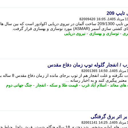
ایپ 209
82009420
این زیردریایی یکی از زیردریایی های کلاس تایپ 209/1300 ساخت آلمان در نیروی دریایی اکوادور است که بین سال 
ری
-
نوسازی و بهسازی
-
نیروی دریایی
رب / انفجار گلوله توپ زمان دفاع مقدس
82001365
تا این لحظه حمله ای به این منطقه صورت نگرفته و علت انفجار هم از توپ ب
عتبر پیگیری کنند و به اخبار رسانه ...
های معاند
-
اسلام آباد غرب
-
قیمت طلا و سکه
-
انفجار
-
جنگ جهانی دوم
82001141
با حضور ماموران در محل حادثه و در بررسی های اولیه مشخص شد دختری 18 ساله هنگام شستن فرش داخل 