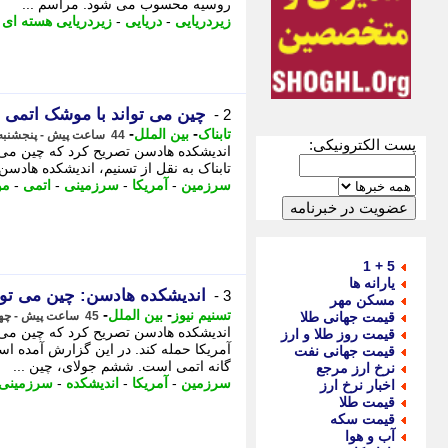
روسیه محسوب می شود. مراسم ...
زیردریایی
-
دریایی
-
زیردریایی هسته ای
-
چین می تواند با موشک اتمی ب
2 -
-
-
تابناک
بین الملل
44 ساعت پیش - پنجشنبه 15 مرداد 1405، 01:05
پست الکترونیکی:
اندیشکده هادسن تصریح کرد که چین می ت
تابناک به نقل از تسنیم، اندیشکده هادسن 
سرزمین
-
آمریکا
-
سرزمینی
-
اتمی
-
م
5 + 1
یارانه ها
اندیشکده هادسن: چین می توان
3 -
مسکن مهر
-
-
تسنیم نیوز
بین الملل
قیمت جهانی طلا
45 ساعت پیش - چهارشنبه 14 مرداد 1405، 23:45
اندیشکده هادسن تصریح کرد که چین می 
قیمت روز طلا و ارز
آمریکا حمله کند. در این گزارش آمده 
قیمت جهانی نفت
گانه اتمی است. ششم جولای، چین ...
نرخ ارز مرجع
سرزمین
-
آمریکا
-
اندیشکده
-
سرزمینی
اخبار نرخ ارز
قیمت طلا
قیمت سکه
آب و هوا