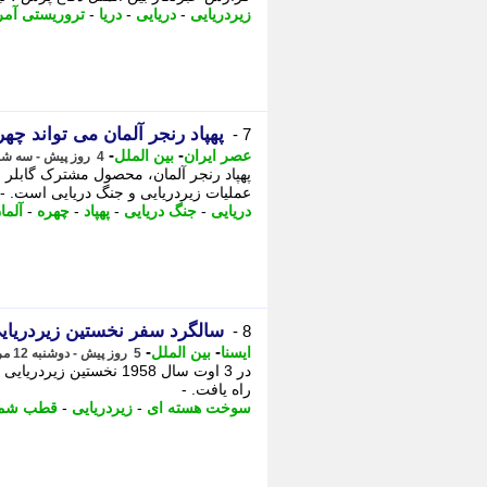
زیردریایی
-
دریایی
-
دریا
-
تروریستی آمر
پهپاد رنجر آلمان می تواند چه
7 -
-
-
عصر ایران
بین الملل
4 روز پیش - سه شنبه 13 مرداد 1405، 07:20
پهپاد رنجر آلمان، محصول مشترک گابلر 
عملیات زیردریایی و جنگ دریایی است. - پ
دریایی
-
جنگ دریایی
-
پهپاد
-
چهره
-
آلما
سالگرد سفر نخستین زیردری
8 -
-
-
ایسنا
بین الملل
5 روز پیش - دوشنبه 12 مرداد 1405، 02:00
در 3 اوت سال 1958 نخس
راه یافت. -
سوخت هسته ای
-
زیردریایی
-
قطب شما