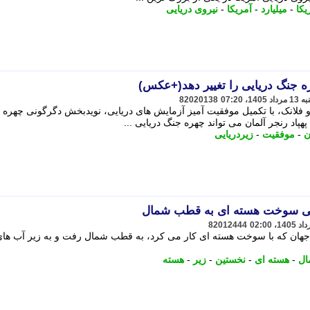
یکا
-
میلیارد
-
آمریکا
-
نیروی دریایی
ره جنگ دریایی را تغییر دهد(+عکس)
82020138
و فلانک، با تکمیل موفقیت آمیز آزمایش های دریایی، نویدبخش دگرگونی چهره
هپاد رنجر آلمان می تواند چهره جنگ دریایی ...
ن
-
موفقیت
-
زیردریایی
ایی سوخت هسته ای به قطب شمال
82012444
تین زیردریایی جهان که با سوخت هسته ای کار می کرد، به قطب شمال رفت و به زیر آب ها
ل
-
هسته ای
-
نخستین
-
زیر
-
هسته