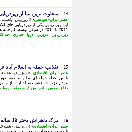
متفاوت ترین نما از زیردریایی ت
14 -
-
-
عصر ایران
سیاسی
5 روز پیش - یکشنبه 11 مرداد 1405، 16:05
2011 تا 2014 در شیلی توسط کارخانه های کشتی سازی آسمر (ASMAR) مورد نوسازی و بهسازی قرار گرفت.
زیردریایی
-
دریایی
-
دریا
-
سازی
-
حداکث
تکذیب حمله به اسلام آباد غ
15 -
-
-
عصر ایران
اقتصادی
6 روز پیش - شنبه 10 مرداد 1405، 14:50
مردم عزیز خواهشمندیم اخبار را از منابع م
دفاع مقدس
-
افزایش قیمت طلا
-
رسانه 
مرگ دلخراش دختر 18 ساله بر اثر برق گرفتگی
16 -
-
-
عصر ایران
اقتصادی
6 روز پیش - شنبه 10 مرداد 1405، 14:25