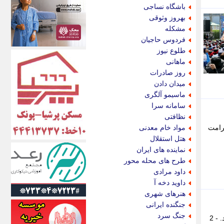
اکونیوز
باشگاه نساجی
الف
بهروز وثوقی
انتشار آنلاین
مشکله
اندیشه قرن
فردوس حاجیان
اندیشه معاصر
طلوع نیوز
اندیشه ها
ماهانی
انرژی پرس
روز صادرات
ای استخدام
میدان دادن
ایتنا
ماسیمو آلگری
ایراف
سامانه سرا
ایران آرت
نظافتی
ایران آنلاین
رامت
مواد خام معدنی
ایران زندگی
هتل استقلال
ایران فوری
نماینده های ایران
ایرانی روز
طرح های محله محور
ایرانیتال
داود مرادی
ایرنا
داوید دخه آ
ایسکانیوز
هنرهای شهری
ایسنا
جنگنده ایرانی
ایکنا
جنگ سرد
در اثنای بررسی این مهم سردار آزمون از رفتار انجام شده ابراز ندامت کرده و بابت محتوای منتشر شده قول جبران داد. - 2
ایلنا