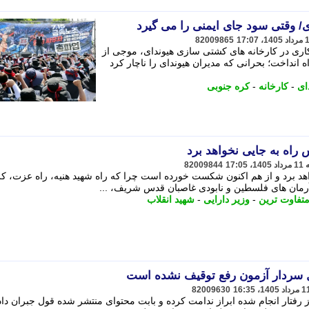
ی/ وقتی سود جای ایمنی را می گیرد
82009865
کاری در کارخانه های کشتی سازی هیوندای، موجی از
 انداخت؛ بحرانی که مدیران هیوندای را ناچار کرد
ای
-
کارخانه
-
کره جنوبی
راه به جایی نخواهد برد
82009844
هد برد و از هم اکنون شکست خورده است چرا که راه شهید هنیه، راه عزت، ک
آرمان های فلسطین و نابودی غاصبان قدس شریف، ...
تفاوت ترین
-
وزیر دارایی
-
شهید انقلاب
ال سردار آزمون رفع توقیف نشده است
82009630