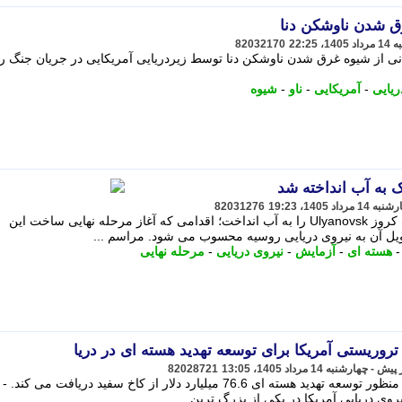
ق شدن ناوشکن دنا
82032170
نی از شیوه غرق شدن ناوشکن دنا توسط زیردریایی آمریکایی در جریان جنگ 
ریایی
-
آمریکایی
-
ناو
-
شیوه
ک به آب انداخته شد
82031276
روسیه زیردریایی هسته ای حامل موشک کروز Ulyanovsk را به آب انداخت؛ اقدامی که آغاز مرحله نهایی ساخت این
حویل آن به نیروی دریایی روسیه محسوب می شود. مراسم ...
هسته ای
-
آزمایش
-
نیروی دریایی
-
مرحله نهایی
82028721
نیروی دریایی ارتش تروریستی آمریکا به منظور توسعه تهدید هسته ای 76.6 میلیارد دلار از کاخ سفید دریافت می کند.
وی دریایی آمریکا در یکی از بزرگ ترین ...