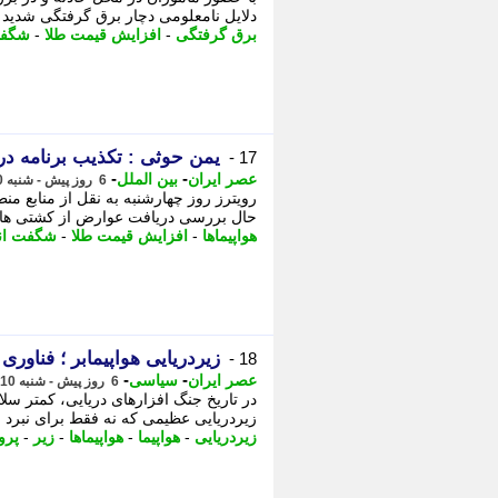
دلایل نامعلومی دچار برق گرفتگی شدید شده است. - 2 یمن حوثی : تک
برق گرفتگی
-
افزایش قیمت طلا
-
شگفت
یمن حوثی : تکذیب برنامه در
17 -
-
-
عصر ایران
بین الملل
6 روز پیش - شنبه 10 مرداد 1405، 14:05
رویترز روز چهارشنبه به نقل از منابع م
حال بررسی دریافت عوارض از کشتی های 
هواپیماها
-
افزایش قیمت طلا
-
شگفت انگ
زیردریایی هواپیمابر ؛ فناور
18 -
-
-
عصر ایران
سیاسی
6 روز پیش - شنبه 10 مرداد 1405، 13:45
زیردریایی عظیمی که نه فقط برای نبرد زیر
زیردریایی
-
هواپیما
-
هواپیماها
-
زیر
-
پرو