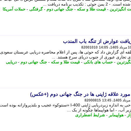
ذیب برنامه دریافت ...
 انگیزترین
-
قیمت طلا و سکه
-
جنگ جهانی دوم
-
گرفتگی
-
حملات آمریکا
یافت عوارض از تنگه باب المندب
82001010
نطقه ای گزارش داد که حوثی ها، پس از اعلام محاصره دریایی عربستان سعودی،
تجاری عبوری از جنوب دریای سرخ هستند. ...
یزترین
-
حساب های بانکی
-
قیمت طلا و سکه
-
جنگ جهانی دوم
-
دریایی
ی مورد علاقه ژاپنی ها در جنگ جهانی دوم (+عکس)
82000815
در تاریخ جنگ افزارهای دریایی، کمتر سلاحی به اندازه زیردریایی ژاپنی I-400 «سنتوکو» عجیب و بلندپروازانه بوده اس
 آب، - اما هواپیماها چگونه از یک ...
از
-
هواپیمابر
-
شرایط اضطراری