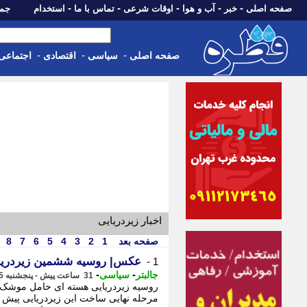
-
-
-
-
-
صفحه اصلی
خبر
آب و هوا
اوقات شرعی
تماس با ما
استخدام
جمعه، 16 مرداد 05
-
-
-
صفحه اصلی
سیاسی
اقتصادی
اجتماعی
اخبار زیردریایی
صفحه بعد
1
2
3
4
5
6
7
8
عکس| روسیه ششمین زیردریایی Yasen-M را به آب ا
1 -
-
-
جالبتر
سیاسی
31 ساعت پیش - پنجشنبه 15 مرداد 1405، 13:32
مرحله نهایی ساخت این زیردریایی پیش از