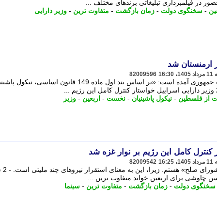
 در فیلمبرداری تبلیغاتی برندهای مختلف ...
ین
-
سخنگوی دولت
-
زمان بازگشت
-
متفاوت ترین
-
وزیر دارایی
ر ارمنستان شد
82009596
در حکم منتشرشده در وب سایت ریاست جمهوری آمده است: «بر اساس بند اول ماده 149 قانون اساسی، 
ت از فلسطین
-
نیکول پاشینیان
-
نخست
-
اربعین
-
وزیر
 کنترل کامل این رژیم بر نوار غزه شد
82009542
من مخالف تشکیل شو
 چاوشی برای اربعین خواند متفاوت ترین ...
سخنگوی دولت
-
زمان بازگشت
-
متفاوت ترین
-
سینما