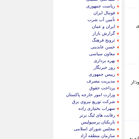
پویه آنلاین
ریاست جمهوری
پیام نفت
فوتبال ایران
تابناک
تأمین آب شرب
تازه نیوز
های
ایران و عمان
تبیان
گزارش بازار
تجارت نیوز
ترویج فرهنگ
تحریریه
حسن عابدینی
ترابر نیوز
معاون سیاسی
ترفندباز
بهره برداری
تریبون اقتصاد
روز خبرنگار
تسنیم نیوز
رییس جمهوری
تک ناک
مدیریت مصرف
رجای مانده از زمان دفاع مقدس 8 ساله بود؛از
تکراتو
پرداخت حقوق
توریسم آنلاین
وزارت امور خارجه پاکستان
تولید نیوز
شرکت توزیع نیروی برق
تیتر فوری
سهراب بختیاری زاده
تیکنا
رقابت های لیگ برتر
جاب ویژن
بازیکنان پرسپولیس
جار نیوز
مجلس شورای اسلامی
جالبتر
سازمان منطقه آزاد
حیاط خانه به