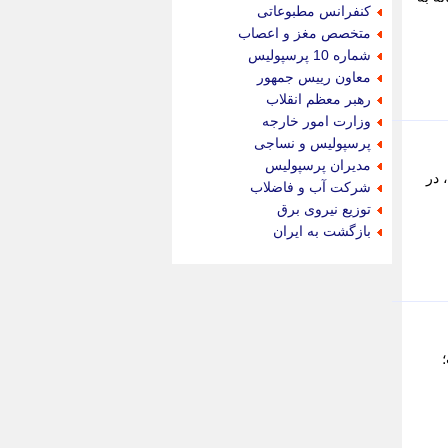
جام جم
کنفرانس مطبوعاتی
جدید پرس
متخصص مغز و اعصاب
جماران
شماره 10 پرسپولیس
جوان ایرانی
معاون رییس جمهور
جهان مانا
رهبر معظم انقلاب
جهان نگر
وزارت امور خارجه
جهان نیوز
پرسپولیس و نساجی
چطور
مدیران پرسپولیس
 در
چمپیونات
شرکت آب و فاضلاب
چمدون
توزیع نیروی برق
چه خبر
بازگشت به ایران
حادثه 24
حرف تو
حوادث پلاس
حوزه نیوز
خبر آنلاین
خبر جنوب
ت؛
خبر سیاسی
خبر گردون
خبر ورزشی
خبرجو