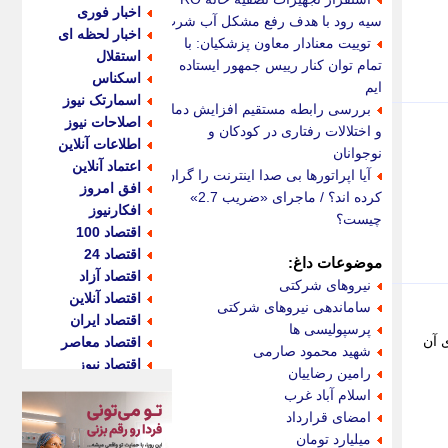
اخبار فوری
سیه رود با هدف رفع مشکل آب شرب
اخبار لحظه ای
توییت معنادار معاون پزشکیان: با
استقلال
تمام توان کنار رییس جمهور ایستاده
اسکناس
ایم
اسمارتک نیوز
بررسی رابطه مستقیم افزایش دما
اصلاحات نیوز
و اختلالات رفتاری در کودکان و
اطلاعات آنلاین
نوجوانان
اعتماد آنلاین
آیا اپراتورها بی صدا اینترنت را گران
افق امروز
کرده اند؟ / ماجرای «ضریب 2.7»
افکارنیوز
چیست؟
اقتصاد 100
اقتصاد 24
موضوعات داغ:
اقتصاد آزاد
نیروهای شرکتی
اقتصاد آنلاین
ساماندهی نیروهای شرکتی
اقتصاد ایران
پرسپولیسی ها
ی آن
اقتصاد معاصر
شهید محمود صارمی
اقتصاد نیوز
رامین رضاییان
اکو ایران
اسلام آباد غرب
اکوفارس
امضای قرارداد
اکونگار
میلیارد تومان