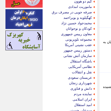
کیم دو هوون
اینتیتر
ماموریت امدادی
ایونا نیوز
صرفه جویی در مصرف برق
بازتاب آنلاین
کهگیلویه و بویراحمد
باشگاه خبرنگاران
محمدجواد حسین نژاد
باغستان نیوز
کودکان و نوجوانان
بامبوک
معاون رییس جمهوری
ببین و بخون
مجموعه تلویزیونی
نیکول پاشینیان به
بدینسان
عقب نشینی آمریکا
بنکر
دستور رییس جمهور
بیت ران
سازمان آتش نشانی
پارس فوتبال
باشگاه استقلال
پارسینه
نظامی آمریکایی
پارسینه پلاس
نقل و انتقالات
پاز آنلاین
عربستان سعودی
پاس گل
شهرداری زنجان
پانا
رای موسوم به «شورای صلح» هستم. زیرا، این به معنای استقرار نیروهای چند ملیتی است. - 2 شنیده
دانش و فناوری
پرتو نیوز
نماینده مردم
پرسون
ایران اسلامی
پنجره نیوز
امید استقلال
پویامگ
سیدعلی حسینی