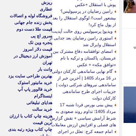
ریزش
پوش با استقلال +عکس
عطاری
رامین رضاییان در پرسپولیس؟
فروشگاه لوله و اتصالات
بیشعور است!/ لوگوی استقلال را بعد
پخش زنده جام جهانی
از پول ماچ کرد!
قیمت طلا دست دوم
ویدیو| پرسپولیس روی حالت آپدیت!
سرور اچ پی
استوری رامین رضاییان بعد جدایی از
پنجره وین تک
استقلال وایرال شد
ش
قیمت دلار امروز
امضای توافقنامه دفاع مشترک بین
آموزش ارز دیجیتال در
عربستان، پاکستان و ترکیه با نام
تهران
«توافق مکه» + عکس
وانت بار
گام نهایی ساماندهی کارکنان دولتی
بهترین طراحی سایت یزد
در 16 مرداد 1405 | آخرین خبر از
خرید مانیتور استوک
ساماندهی نیروهای شرکتی دولت |
خرید فالوور پاپ آپ
جزییات اجرای طرح ساماندهی
اینستاگرام
کارکنان دولت
هدایای تبلیغاتی
پیش بینی بورس فردا شنبه 17
خرید سالت
مرداد 1405؛ تداوم روند صعودی به
هزینه چاپ کتاب با ارزان
شرط آرامش سیاسی + نقش گزارش
ترین قیمت
های فصلی و افزایش ارزش معاملات
چاپ کتاب ویژه رتبه بندی
امام جمعه کرج: تعلل در اجرای