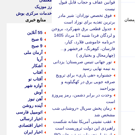
معلمان
قوانین عفاف و حجاب قابل قبول
رز موزیک
نیست
خدمات مرکزی بوش
فوق تخصص نوزادان: شیر مادر
رمضان
منابع خبری
برترین تغذیه برای نوزاد است
جدول قطعی برق شهرکرد، بروجن
55 آنلاین
و لردگان فردا شنبه 17 مرداد 1405
6 صبح
+برنامه خاموشی فلارد، کیار،
9 صبح
فارسان، کوهرنگ، فرخشهر و...
آرمان ملی
(چهارمحال و بختیاری )
آریا
تور جهانی تنیس صربستان؛ یزدانی
آشکار
به نیمه نهایی رسید
آفتاب
جشنواره «هی یاری» برای ترویج
آفتاب نو
صرفه جویی برق در کهگیلویه و
آوازه شهر
بویراحمد
آوش
وحدت در برابر دشمن، رمز پیروزی
آهن نیوز
است
آینده روشن
زمان پخش سریال «روشنایی شب»
اتومبیل فارسی
مشخص شد
اخبار ارسالی
عقب نشینی آمریکا نشانه شکست
اخبار اقتصادی
راهبردی این دولت تروریست است
 - به
اخبار ایران
استقرار تجهیزات تصفیه خانه RO