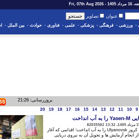
14 - Fri, 07th Aug 2026
عنوان
تصاویر
-
-
-
-
-
-
-
-
ورزشی
فرهنگی
پزشکی
علمی
فناوری
حوادث
بین الملل
اس
بروزرسانی: 21:26
20
19
18
17
16
15
14
13
12
11
10
9
نداخت
82035562
روسیه زیردریایی هسته ای حامل موشک کروز Ulyanovsk را به آب انداخت؛ اقدامی که آغاز
 انجام آزمایش ها و تحویل آن به نیروی دریایی