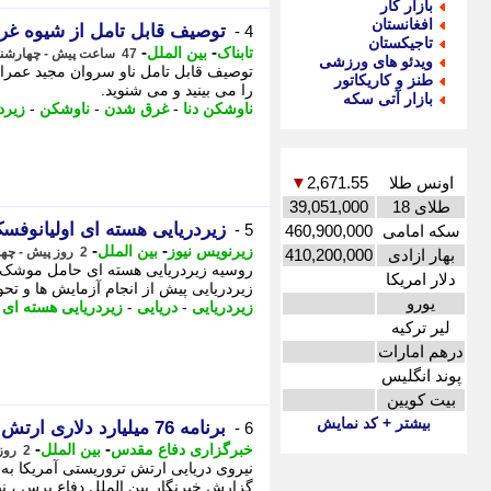
بازار کار
افغانستان
توصیف قابل تامل از شیوه غر
4 -
تاجیکستان
-
-
تابناک
بین الملل
47 ساعت پیش - چهارشنبه 14 مرداد 1405، 22:25
ویدئو های ورزشی
توصیف قابل تامل ناو سروان مجید عمرا
طنز و کاریکاتور
را می بینید و می شنوید.
بازار آتی سکه
ناوشکن دنا
-
غرق شدن
-
ناوشکن
-
زیرد
اونس طلا
2,671.55
▼
طلای 18
39,051,000
زیردریایی هسته ای اولیانوفس
5 -
سکه امامی
460,900,000
-
-
زیرنویس نیوز
بین الملل
2 روز پیش - چهارشنبه 14 مرداد 1405، 19:23
بهار ازادی
410,200,000
دلار امریکا
زیردریایی پیش از انجام آزمایش ها و ت
یورو
زیردریایی
-
دریایی
-
زیردریایی هسته ای
-
لیر ترکیه
درهم امارات
پوند انگلیس
بیت کویین
بیشتر + کد نمایش
برنامه 76 میلیارد دلاری ارتش تروریستی آمریکا برای توسعه تهدید هسته ای در دریا
6 -
-
-
خبرگزاری دفاع مقدس
بین الملل
2 روز پیش - چهارشنبه 14 مرداد 1405، 13:05
گزارش خبرنگار بین الملل دفاع پرس ، نیر