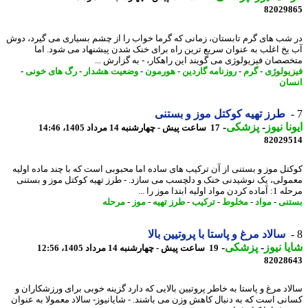
82029
شب های گرم تابستان، زمانی که گرما خواب را از چشم بسیاری می گیرد، دوش
یخ اغلب به عنوان سریع ترین راه برای خنک شدن پیشنهاد می شود. اما
صصان فیزیولوژی می گویند این راهکار، - به گزارش ...
یولوژی
-
گرم
-
روزنامه گاردین
-
هورمون
-
وضعیت هشدار
-
رگ های خونی
-
ان
طرز تهیه کوکتل موز و بستنی
نا نیوز
-
پزشکی
-
17 ساعت پیش - چهارشنبه 14 مرداد 1405، 14:46
82029
تل موز و بستنی از آن ترکیب های ساده اما محبوبی است که با چند ماده اولیه
ولی، یک نوشیدنی خنک و دلچسب می سازد. - طرز تهیه کوکتل موز و بستنی
واد اولیه ابتدا موز را ...
نی
-
مواد
-
مخلوط
-
ترکیب
-
طرز تهیه
-
موز
-
مرحله
سالاد مرغ و پاستا با پروتیین بالا
ا نیوز
-
پزشکی
-
19 ساعت پیش - چهارشنبه 14 مرداد 1405، 12:56
82028
اد مرغ و پاستا به خاطر پروتیین بالایی که دارد گزینه خوبی برای ورزشکاران و
نی است که به دنبال کاهش وزن می باشند. - شایانیوز- سالاد معمولا به عنوان