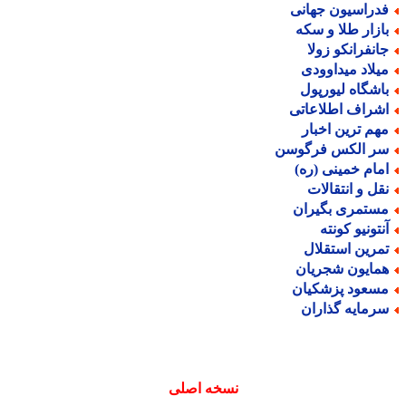
دراسیون جهانی
ازار طلا و سکه
انفرانکو زولا
یلاد میداوودی
اشگاه لیورپول
شراف اطلاعاتی
هم ترین اخبار
ر الکس فرگوسن
مام خمینی (ره)
قل و انتقالات
ستمری بگیران
نتونیو کونته
مرین استقلال
مایون شجریان
سعود پزشکیان
رمایه گذاران
نسخه اصلی