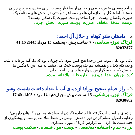
فذ پوستی بخش طبیعی و حیاتی از ساختار پوست برای تنفس و ترشح چربی
ند، اما شکل و اندازه آن ها در همه افراد و حتی در بخش های مختلف یک
ت یکسان نیست. - چرا منافذ پوست صورت یک شکل نیستند؟ ...
ست
-
منافذ
-
مختلف
-
صورت
-
پوست صورت
-
بخش
-
چربی
داستان طنز کوتاه از جلال آل احمد!
اک نیوز
-
سیاسی
-
7 ساعت پیش - پنجشنبه 15 مرداد 1405، 01:15
82032
 بود یکی نبود، غیر از خدا هیچ کس نبود. یک چوپان بود که یک گله بزغاله داشت
ک کله کچل، و همیشه هم یک پوست خیک می کشید به کله اش تا مگس ها
ش نکنند. - به گزارش دروازه هاشان را آینه بندان ...
-
چوپان
-
خدا
-
دروازه
-
نقاره خانه
-
بالاخانه
-
مردم
راز حمام صحیح نوزاد؛ از دمای آب تا تعداد دفعات شست وشو
اک نیوز
-
پزشکی
-
15 ساعت پیش - چهارشنبه 14 مرداد 1405، 17:40
82030
دمای مناسب آب گرفته تا استفاده نکردن از مواد شیمیایی و گیاهان دارویی؛
یت اصول حمام کردن نوزاد نقش مهمی در حفظ سلامت پوست و پیشگیری از
سیت ها دارد. - به گزارش فرتاک نیوز ، بسیاری ...
اد
-
حمام
-
استفاده
-
متخصصان
-
پوست
-
مواد شیمیایی
-
سلامت پوست