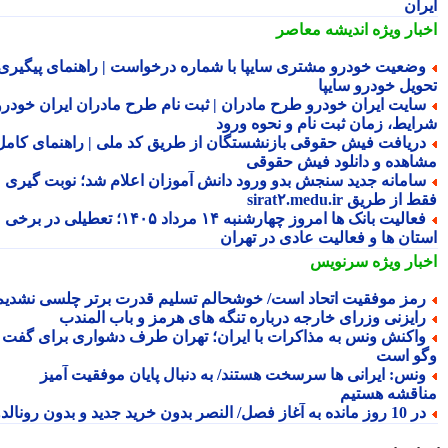
ران
بار ویژه
اندیشه معاصر
ضعیت خودرو مشتری سایپا با شماره درخواست | راهنمای پیگیری
ویل خودرو سایپا
ایت ایران خودرو طرح مادران | ثبت نام طرح مادران ایران خودرو،
ایط، زمان ثبت نام و نحوه ورود
ریافت فیش حقوقی بازنشستگان از طریق کد ملی | راهنمای کامل
اهده و دانلود فیش حقوقی
امانه جدید سنجش بدو ورود دانش آموزان اعلام شد؛ نوبت گیری
از طریق sirat۲.medu.ir
فعالیت بانک ها امروز چهارشنبه ۱۴ مرداد ۱۴۰۵؛ تعطیلی در برخی
تان ها و فعالیت عادی در تهران
بار ویژه
سرنویس
مز موفقیت اتحاد است/ خوشحالم تسلیم قدرت برتر چلسی نشدیم!
ایزنی وزرای خارجه درباره تنگه های هرمز و باب المندب
اکنش ونس به مذاکرات با ایران؛ تهران طرف دشواری برای گفت
و است
نس: ایرانی ها سرسخت هستند/ به دنبال پایان موفقیت آمیز
اقشه هستیم
وز مانده به آغاز فصل/ النصر بدون خرید جدید و بدون رونالدو!