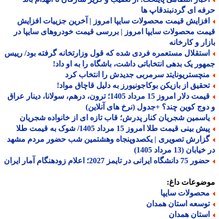
ه ای گردنبندقاپ ها
فزایش قیمت محصولات سایپا امروز | آخرین جزییات افزایش
ت محصولات سایپا امروز | بررسی قیمت خودروهای سایپا در
ار و کارخانه
ستقلال مستعمره فردی شده که قول وزارتخانه گرفته بود/ رییس
ور یک بدهی انتخاباتی داشت، باشگاه را به او داد!
نچستریونایتد سرمربی جدیدش را انتخاب کرد
حقیق از بازیکن بوکاجونیورز به دلیل قاچاق مواد!
قیمت دلار امروز 15 مرداد 1405؛ ترون، درهم، سولانا، دینار عراق
وج کوین چند؟ +جدول (نرخ های آنلاین)
اسمین شجریان کنار پدرش؛ قاب تازه ای از خانواده شجریان
ش بینی قیمت طلا امروز 15 مرداد 1405/ شوک به قیمت طلا
زارش تصویری | یکصدوپنجاه وهشتمین شب حضور مردم مشهد
بان (13 مرداد 1405)
دانشگاه ایرانی در تایمز 2027؛ اعلام زودهنگام آمار ایران
ضوعات داغ:
حصولات سایپا
وسعه استان همدان
ستان همدان