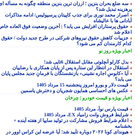
ه ضلع بحران بنزین ؛ ارزان ترین بنزین منطقه چگونه به مسأله ای
هزینه تبدیل شد؟
صرار محمد نوری برای جذب کاپیتان پرسپولیس/ ادامه مذاکرات
دانی ها با عالیشاه
قوق پرستاران افزایش می یابد؟ | آخرین وضعیت فوق العاده خاص
لام شد
زییات کاهش حقوق نیروهای شرکتی در طرح جدید دولت / حقوق
ام کارمندان کم می شود؟
بار ویژه
روز نو
دل کارلو آنچلوتی مقابل استقلال 6تایی شد!
ستقلال در انتظار این ستاره پس از پایان همکاری با رضاییان
یا «کابوسِ اجاره نشینی» بازنشستگان با فرمانِ جدید مجلس پایان
 یابد؟
یمت دلار و یورو امروز پنجشنبه 15 مرداد 1405
کس های احساسی همایون شجریان و دخترش یاسمین
بار ویژه
و قیمت خودرو | چرخان
یمت پارس نوآ، مرداد 1405
رایط فروش وانت زامیاد EX، مرداد 1405
علام شرایط فروش مشارکت در تولید سایپا از هفته آینده +
شنامه
هیوندای کونا ۲۰۲۶ دوباره تأیید شد؛ آیا عرضه این کراس اوور در