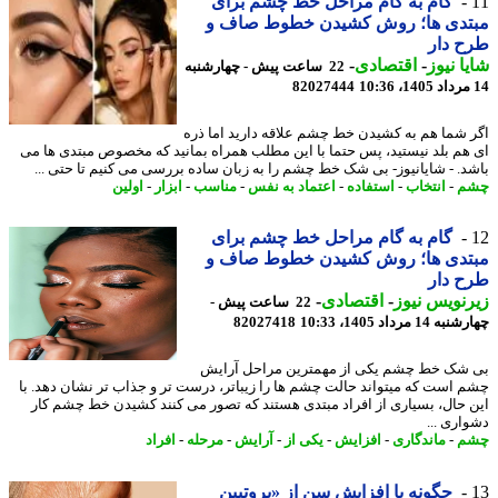
گام به گام مراحل خط چشم برای
تدی ها؛ روش کشیدن خطوط صاف و
 دار
ا نیوز
-
اقتصادی
-
22 ساعت پیش - چهارشنبه
82027444
 شما هم به کشیدن خط چشم علاقه دارید اما ذره
هم بلد نیستید، پس حتما با این مطلب همراه بمانید که مخصوص مبتدی ها می
د. - شایانیوز- بی شک خط چشم را به زبان ساده بررسی می کنیم تا حتی ...
م
-
انتخاب
-
استفاده
-
اعتماد به نفس
-
مناسب
-
ابزار
-
اولین
گام به گام مراحل خط چشم برای
تدی ها؛ روش کشیدن خطوط صاف و
 دار
نویس نیوز
-
اقتصادی
-
22 ساعت پیش -
14 مرداد 1405، 10:33
82027418
شک خط چشم یکی از مهمترین مراحل آرایش
 است که میتواند حالت چشم ها را زیباتر، درست تر و جذاب تر نشان دهد. با
 حال، بسیاری از افراد مبتدی هستند که تصور می کنند کشیدن خط چشم کار
اری ...
م
-
ماندگاری
-
افزایش
-
یکی از
-
آرایش
-
مرحله
-
افراد
چگونه با افزایش سن از «پروتیین