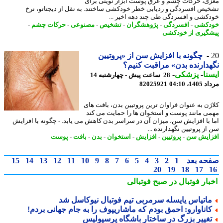
ی، حرکات چشم و عرق پوست ابزار نوینی برای
یص افسردگی و ردیابی خطر خودکشی ساختند. به نقل از دیجتاتو، نرخ
کشی و افسردگی طی چند دهه اخیر ...
دکشی
-
افسردگی
-
پژوهشگران
-
تشخیص
-
مصنوعی
-
حرکات چشم
-
گیری از خودکشی
چگونه با افزایش سن از «پروتیین
دارنده بدن» مراقبت کنیم؟
نا
-
پزشکی
-
28 ساعت پیش - چهارشنبه 14
1، 04:10
82025921
ژن به عنوان فراوان ترین پروتیین بدن، بافت های
ی مانند پوست و استخوان ها را حمایت می کند
 با افزایش سن، میزان آن در سراسر بدن کاهش می یابد. - چگونه با افزایش
ز پروتیین نگهدارنده ...
ایش سن
-
پروتیین
-
افزایش
-
استخوان
-
بدن
-
بافت
-
پوست
حه بعد
1
2
3
4
5
6
7
8
9
10
11
12
13
14
15
20
19
18
17
بار فوتبال در صبح فوتبالی
اتیاس یایسله سرمربی تیم فوتبال نیوکاسل شد
اناوارو: احمق بودم که ماشاریپوف را به جام جهانی بردم!
غییر بزرگ در ساختار باشگاه پرسپولیس