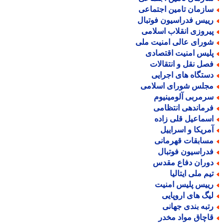
ازمان تامین اجتماعی
ییس فدراسیون فوتبال
یروزی انقلاب اسلامی
ورای عالی امنیت ملی
لیس امنیت اقتصادی
صل نقل و انتقالات
ستگاه های اجرایی
جلس شورای اسلامی
رمربی آلومینیوم
رماندهی انتظامی
سماعیل قلی زاده
مریکا و اسراییل
سابقات قهرمانی
دراسیون فوتبال
وران دفاع مقدس
یم ملی ایتالیا
ییس پلیس امنیت
یگ های اروپایی
تبه بندی جهانی
اچاق مواد مخدر