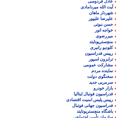
ادل فردوسی
یت الله میردامادی
هردار ماهان
لیرضا علیپور
سن نبوتی
واجه انور
یررضوی
نچستریونایتد
لودیو رانیری
ییس فدراسیون
رابزون اسپور
شارکت عمومی
ماینده مردم
خنگوی دولت
رمربی جدید
ازار خودرو
دراسیون فوتبال ایتالیا
ییس پلیس امنیت اقتصادی
دراسیون جهانی فوتبال
اشگاه منچستریونایتد
ازمان تأمین اجتماعی