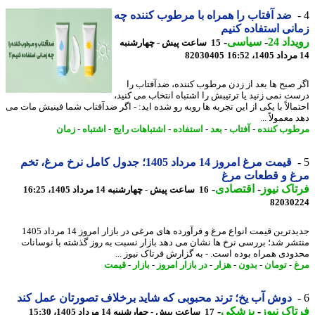
ضد آفتاب را همراه با مرطوب کننده چه
نی استفاده کنیم
اد 24
-
سیاسی
-
15 ساعت پیش - چهارشنبه
82030405
 صبح ها بعد از زدن مرطوب کننده، ضدآفتاب را
ت نمی زنید یا ترتیبش را اشتباه انتخاب می کنید،
مالاً با یکی از این تجربه ها روبه رو شده اید: - اگر ضدآفتاب شما فینیش مات می
معمولاً ...
وب کننده
-
آفتاب
-
بعد
-
استفاده
-
اشتباهات رایج
-
اشتباه
-
زمان
قیمت مرغ امروز 14 مرداد 1405؛ جدول کامل نرخ مرغ، تخم
غ و قطعات مرغ
اک نیوز
-
اقتصادی
-
16 ساعت پیش - چهارشنبه 14 مرداد 1405، 16:25
82030
جدیدترین قیمت انواع مرغ و فرآورده های مرغی در بازار امروز 14 مرداد 1405
شر شد؛ بررسی نرخ ها نشان می دهد بازار نسبت به روز گذشته با نوسانات
ودی همراه بوده است. - به گزارش فرتاک نیوز ...
-
تومان
-
بدون
-
هزار
-
در بازار امروز
-
بازار
-
قیمت
دوش آب یخ؛ ترند محبوبی که شاید برخلاف تصورتان عمل کند
اک نیوز
-
پزشکی
-
17 ساعت پیش - چهارشنبه 14 مرداد 1405، 15:30