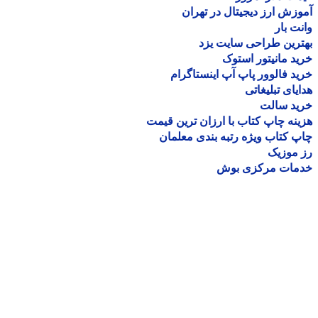
زش ارز دیجیتال در تهران
ت بار
رین طراحی سایت یزد
د مانیتور استوک
د فالوور پاپ آپ اینستاگرام
یای تبلیغاتی
ید سالت
نه چاپ کتاب با ارزان ترین قیمت
 کتاب ویژه رتبه بندی معلمان
موزیک
مات مرکزی بوش