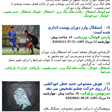
 لیگ برتر آماده می کند که آبی پوشان پس از پایان فصل بیست وپنجم با
نشینی، - استقلال وارد دوران ...
 فوتبال استقلال
-
رقابت های لیگ برتر
-
استقلال
-
فوتبال استقلال
-
صدرنشینی
تبال
-
تیم فوتبال
استقلال وارد دوران پوست اندازی
ه است
س فوتبال
-
ورزشی
-
24 ساعت پیش -
14 مرداد 1405، 07:52
82026213
شناس فوتبال معتقد است که استقلال وارد دوران
ت اندازی شده و سرمربی این تیم مجبور به
فاده از بازیکنان جوان در تیم خود است تا بتواند شرایط را برای تغییر نسل
ه کند. - به گزارش ...
قلال
-
فوتبال
-
رقابت های لیگ برتر
-
صدرنشینی
-
بازیکنان
-
قرارداد بازیکنان
-
یط
هوش مصنوعی جدید خطر خودکشی
 از روی حرکت چشم تشخیص می دهد
نویس
-
پزشکی
-
26 ساعت پیش - چهارشنبه
82026041
هشگران با ترکیب هوش مصنوعی، سیگنال های