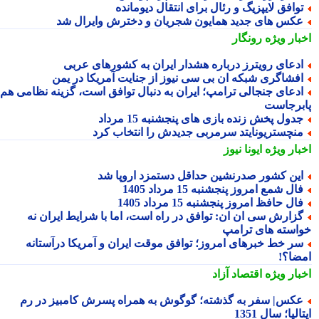
وافق لایپزیگ و رئال برای انتقال دیومانده
کس های جدید همایون شجریان و دخترش وایرال شد
بار ویژه
رونگار
دعای رویترز درباره هشدار ایران به کشورهای عربی
فشاگری شبکه ان بی سی نیوز از جنایت آمریکا در یمن
دعای جنجالی ترامپ؛ ایران به دنبال توافق است، گزینه نظامی هم
برجاست
دول پخش زنده بازی های پنجشنبه 15 مرداد
نچستریونایتد سرمربی جدیدش را انتخاب کرد
بار ویژه
ایونا نیوز
ین کشور صدرنشین حداقل دستمزد اروپا شد
ال شمع امروز پنجشنبه 15 مرداد 1405
ال حافظ امروز پنجشنبه 15 مرداد 1405
زارش سی ان ان: توافق در راه است، اما با شرایط ایران نه
استه های ترامپ
ر خط خبرهای امروز؛ توافق موقت ایران و آمریکا درآستانه
ضا؟!
بار ویژه
اقتصاد آزاد
کس| سفر به گذشته؛ گوگوش به همراه پسرش کامبیز در رم
الیا؛ سال 1351