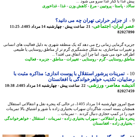
 غذا یا کنار غذا سرو می شود. ...
اد
-
پاستا
-
پروتیین
-
مرغ
-
کاهش وزن
-
غذا
-
غذاخوری
از جزایر حرارتی تهران چه می دانید؟
 ایران
-
اجتماعی
-
21 ساعت پیش - چهارشنبه 14 مرداد 1405، 11:25
82027
ره گرمایی زمانی رخ می دهد که یک منطقه شهری به دلیل فعالیت های انسانی
غییرات ساختاری، به شکل چشمگیری گرم تر از مناطق روستایی یا طبیعی
اف خود می شود. اما چرا این اتفاق می افتد؟ ...
طق روستایی
-
گرم
-
روستایی
-
تغییرات
-
مناطق
-
جزیره
-
فعالیت
تمرینات پرشور استقلال با پوست اندازی؛ مذاکره مثبت با
ییان، تکذیب خواهرخواندگی با افغانستان
یشه معاصر
-
ورزشی
-
22 ساعت پیش - چهارشنبه 14 مرداد 1405، 10:38
82027
صبح امروز چهارشنبه 14 مرداد 1405، در حالی که پنجره نقل و انتقالاتی استقلال
نان بسته است، شاگردان سهراب بختیاری زاده با شور و اشتیاق بالا تمرینات
 را در کمپ حجازی دنبال کردند . - تمرینات ...
ه نقل و انتقالاتی
-
سهراب بختیاری زاده
-
تمرینات
-
استقلال
-
خواهرخواندگی
تیاری زاده
-
افغانستان