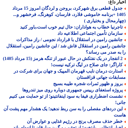
ار داغ:
جدول قطعی برق شهرکرد، بروجن و لردگان امروز 15 مرداد
1405 +برنامه خاموشی فلارد، فارسان، کوهرنگ، فرخشهر و...
ارمحال و بختیاری )
اجرنیا خطاب به هواداران: حال تیم خوب است،باور کنید
ازمان تأمین اجتماعی اطلاعیه داد
انشین رامین در استقلال با قرارداد نجومی / راز مذاکرات
شین رامین در استقلال فاش شد / این جانشین رامین، استقلال
به صدر می رساند؟
ه هرمز (15 مرداد 1405)
اراگر: جای صلاح در لیگ ترکیه نیست!
ستارت درمان نایب قهرمان المپیک و جهان برای شرکت در
بقات جهانی قزاقستان
روز و ظهور ثمرات شجره طیبه بسیج
روژه استعفای رییس جمهوری دوباره روی میز تندروها
شست اضطراری فیفا به سود اینفانتینو؛ از تو حمایت می کنیم
ی!
ین دردهای مفصلی را به سن ربط ندهید؛ یک هشدار مهم پشت آن
ست
طر حذف مصرف برنج در رژیم غذایی و عوارض آن
خبار انتظامی پایتخت؛ از تعقیب و گریز سارقان تا انهدام باند