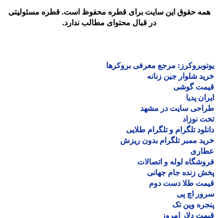
مه حقوق این سایت برای قطره محفوظ است. قطره مسئولیتی
در قبال محتوای مطالب ندارد.
وبروکرز: مرجع معرفی بروکرها
د شلوار جین زنانه
مت گوشی
ان پدیا
احی سایت در مشهد
 نوزاد
لود تلگرام و تلگرام طلایی
د ممبر تلگرام بدون ریزش
اری
شگاه لوله و اتصالات
 زنده جام جهانی
مت طلا دست دوم
ر اچ پی
ره وین تک
ت دلار امروز