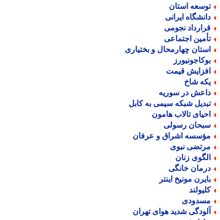
وسعه استان
انشگاه ایرانی
رارداد نجومی
أمین اجتماعی
ستان چهارمحال و بختیاری
وکاجونیورز
فزایش قیمت
که شاخ
اعش در سوریه
بدیل شبکه سیمی به کابل
حیای تالاب هامون
بحان رسولی
ؤسسه اشراق و عرفان
رتضی نبوی
لگوی زنان
رمان خانگی
ایرن مونیخ اینتر
لیولند
سدودی
لودگی شدید هوای تهران