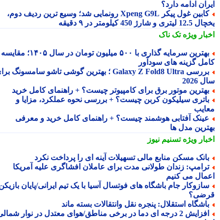
ان ادامه دارد؟
کابین غول پیکر Xpeng G9L رونمایی شد؛ وسیع ترین ردیف دوم،
ری و شارژ 450 کیلومتر در ۹ دقیقه
بار ویژه
تک ناک
بهترین سرمایه گذاری با ۵۰۰ میلیون تومان در سال ۱۴۰۵؛ مقایسه
مل گزینه های سودآور
بررسی Galaxy Z Fold8 Ultra ؛ بهترین گوشی تاشو سامسونگ برای
2026
هترین موتور برق برای کامپیوتر چیست؟ + راهنمای کامل خرید
اتری سیلیکون کربن چیست؟ + بررسی نحوه عملکرد، مزایا و
ایب
ینک آفتابی هوشمند چیست؟ + راهنمای کامل خرید و معرفی
ترین مدل ها
بار ویژه
تسنیم نیوز
انک مسکن منابع مالی تسهیلات آینه ای را پرداخت نکرد
رامپ: زندان طولانی مدت برای عاملان افشاگری علیه آمریکا
مال می کنیم
ازوکار جام باشگاه های فوتسال آسیا با یک تیم ایرانی/پایان بازیکن
ضی؟
اشگاه استقلال: پنجره نقل وانتقالات بسته ماند
افزایش 2 درجه ای دما در برخی مناطق/هوای معتدل در نوار شمالی