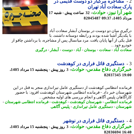
مشاجره مرگبار دو دوست قدیمی در
ک سعادت آباد تهران
 آرا نیوز
-
حوادث
-
32 ساعت پیش - شنبه 17
1، 09:37
82045487
یری میان دو دوست در بوستان آبشار سعادت آباد
یکدیگر آشنا شده بودند و رابطه دوستانه داشتند، با
 یکی از آنها پایان یافت. مرد میانسال پس از مشاجره، با برداشتن چاقو از
و خود ...
دت آباد
-
سعادت
-
بوستان
-
آباد
-
دوست
-
آبشار
-
درگیری
دستگیری قاتل فراری در کوهدشت
رگزاری دفاع مقدس
-
حوادث
-
3 روز پیش - پنجشنبه 15 مرداد 1405،
82037345
19
انده انتظامی کوهدشت از دستگیری عامل تیراندازی منجر به قتل در این
ستان خبر داد. - فرمانده انتظامی شهرستان کوهدشت افزود: با حضور
آگاهان پلیس آگاهی و انجام بررسی های اولیه مشخص ...
انده انتظامی
-
شهرستان کوهدشت
-
کوهدشت
-
فرمانده انتظامی شهرستان
-
ستان
-
دستگیری عامل تیراندازی
-
پلیس آگاهی
دستگیری قاتل فراری در نوشهر
رگزاری دفاع مقدس
-
حوادث
-
3 روز پیش - پنجشنبه 15 مرداد 1405،
82036694
16