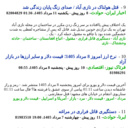
قتل هولناک در نازی آباد / صدای زنگ پایان زندگی شد
ار ایران
-
حوادث
-
8 روز پیش - یکشنبه 11 مرداد 1405، 01:36
82004829
اختلاف پیش پاافتاده بر سر زنگ زدن مکرر در ساختمان در محله نازی آباد
ان به یک تراژدی خونین تبدیل شد. قاتل که پس از مشاجره لفظی به شدت
گین شده بود با چاقو به مقتول حمله کرد. - یک ...
 آباد
-
دستگیری قاتل فراری
-
مقتول
-
اتباع افغانستان
-
ساختمان
-
حادثه
تناک
-
نازی
نرخ ارز امروز 8 مرداد 1405؛ قیمت دلار و سایر ارزها در بازار
د
اک نیوز
-
اقتصادی
-
10 روز پیش - پنجشنبه 8 مرداد 1405، 08:55
81986
آخرین قیمت دلار و یورو برای امروز پنجشنبه 8 مرداد 1405 منتشر شد. - رمز و راز
عاشقانه دیدن ساعت 01:11 پیامی از سوی عشق یا فرشته ها؟ فال ساعت 01:11
ریوی انتقام در خیابان های مشهد/ قتل سفارشی ...
اد
-
امروز
-
قیمت دلار
-
مرد
-
بازار
-
آمریکا و اسراییل
-
قیمت دلار و یورو
دستگیری قاتل فراری در مراغه
ا
-
حوادث
-
11 روز پیش - چهارشنبه 7 مرداد 1405، 19:00
81983510