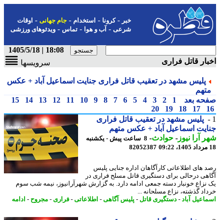
-
-
-
-
خبر
کرونا
استخدام
جام جهانی
اوقات
-
-
-
شرعی
آب و هوا
تماس
ویدئوهای ورزشی
18:08 | 1405/5/18
ار قاتل فراری
سرویسها
پلیس مشهد در تعقیب قاتل فراری جنایت اسماعیل آباد + عکس
تهم
حه بعد
1
2
3
4
5
6
7
8
9
10
11
12
13
14
15
20
19
18
17
پلیس مشهد در تعقیب قاتل فراری
یت اسماعیل آباد + عکس متهم
 آرا نیوز
-
حوادث
-
8 ساعت پیش - یکشنبه
82052387
 های اطلاعاتی کارآگاهان اداره جنایی پلیس
هی درحالی برای دستگیری قاتل مسلح فراری در
نزاع خونبار دسته جمعی ادامه دارد. به گزارش شهرآرانیوز، نیمه شب سوم
اد گذشته، نزاع مسلحانه ...
اعیل آباد
-
دستگیری قاتل
-
پلیس آگاهی
-
اطلاعاتی
-
فراری
-
مجروح
-
ادامه