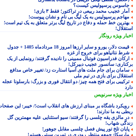
اسوس پرسپولیس کیست؟
مار عجیب محمد ربیعی در تراکتور؛ فقط ۳ بازی!
هاجم پرسپولیس به یک لیگ بی نام و نشان پیوست!
هترین خط حمله و دفاع در تاریخ لیگ برتر متعلق به یک تیم است؛
تقلال!
بار ویژه
رونگار
یمت دلار، یورو و سایر ارزها امروز 18 مردادماه 1405 + جدول
رط نتانیاهو برای خروج از غزه
رکان فدراسیون فوتبال ممبینی را نادیده گرفتند/ رونمایی از یک
کناری: سانسور عجیب دبیرکل!
امان برای جام ملت های آسیا استارت زد/ تغییر خاص مدافع
تقلال برای بازی در تیم ملی
رکیبی برای فتح همه چیز/ دو انتقال فوری و بزرگ: بارسلونا عجله
رد
بار ویژه
سرنویس
ویکرد باشگاه بر مبنای ارزش های انقلاب است؛/ خیبر: این صفحات
طی به ما ندارند!
ر مالزی یقه چلسی را گرفتند/ سیو استثنایی علیه مهمترین گل
دگی شهاب!
ایان تلخ تور پیش فصل چلسی مقابل جوهور!
ارسکا: جمعه منتظر رودری در تمرین سیتی هستم!