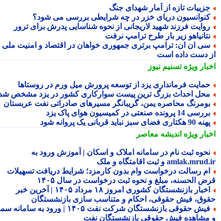
زییات تازه از آمار شهدای جنگ
نوانسیون دریای خزر در چه شرایطی بررسی می شود؟
وایت فرزند شهید لاریجانی از نحوه شناسایی پدرش برای ترور
تانیاهو زیر بار طرح ترامپ نرفت
ی ان ان: ترامپ برتری جمهوری خواهان در اقتصاد و امنیت ملی را
 دست داده است
بار ویژه
تسنیم نیوز
مایت فرمانداری یزد از توسعه پرورش میل ورم در روستاها
حل احداث بزرگ ترین پیست سوارکاری کشور در یزد مشخص شد
ومرنگ محاصره یمن، گریبانگر مسیرهای صادراتی نفت عربستان
رسی 14 پرونده صنعتی در کمیسیون هوای پاک یزد
 90 هکتاری فضای سبز نباید قربانی یک پروانه شود
بار ویژه
اندیشه معاصر
حوه ثبت نام در سامانه املاک و اسکان | آموزش ورود به
amlak.mr و ثبت اقامتگاه و ملک
م رسالت درخواست وام بدون کارمزد؛ شرایط دریافت تسهیلات
ض الحسنه، مبلغ و نحوه ثبت درخواست در سال ۱۴۰۵
اخبار بازنشستگان کشوری امروز ۱۸ مرداد ۱۴۰۵ | آخرین خبر
وق، فیش حقوقی، احکام و متناسب سازی بازنشستگان
فیش حقوقی بازنشستگان شرکت نفت ۱۴۰۵ | ورود به سامانه سما
مشاهده فیش حقوقی بازنشستگان نفت