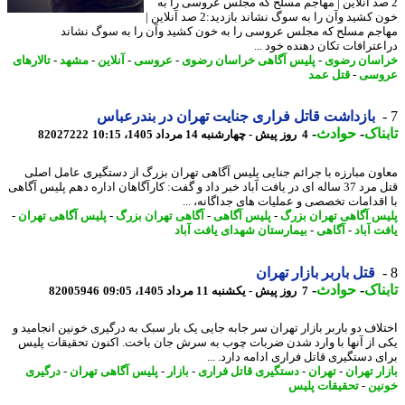
صد آنلاین | مهاجم مسلح که مجلس عروسی را به
خون کشید وآن را به سوگ نشاند بازدید:2 صد آنلاین |
جم مسلح که مجلس عروسی را به خون کشید وآن را به سوگ نشاند
عترافات تکان دهنده خود ...
سان رضوی
-
پلیس آگاهی خراسان رضوی
-
عروسی
-
آنلاین
-
مشهد
-
تالارهای
وسی
-
قتل عمد
بازداشت قاتل فراری جنایت تهران در بندرعباس
ناک
-
حوادث
-
4 روز پیش - چهارشنبه 14 مرداد 1405، 10:15
82027222
ون مبارزه با جرائم جنایی پلیس آگاهی تهران بزرگ از دستگیری عامل اصلی
قتل مرد 37 ساله ای در یافت آباد خبر داد و گفت: کارآگاهان اداره دهم پلیس آگاهی
اقدامات تخصصی و عملیات های جداگانه، ...
س آگاهی تهران بزرگ
-
پلیس آگاهی
-
آگاهی تهران بزرگ
-
پلیس آگاهی تهران
-
ت آباد
-
آگاهی
-
بیمارستان شهدای یافت آباد
قتل باربر بازار تهران
ناک
-
حوادث
-
7 روز پیش - یکشنبه 11 مرداد 1405، 09:05
82005946
لاف دو باربر بازار تهران سر جابه جایی یک بار سبک به درگیری خونین انجامید و
 از آنها با وارد شدن ضربات چوب به سرش جان باخت. اکنون تحقیقات پلیس
ی دستگیری قاتل فراری ادامه دارد. ...
ر تهران
-
تهران
-
دستگیری قاتل فراری
-
بازار
-
پلیس آگاهی تهران
-
درگیری
ین
-
تحقیقات پلیس