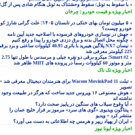
ا سقوط به تونل/ سقوط وحشتناک به تونل هنگام شادی پس از گل!
بار ویژه
و قیمت خودرو | چرخان
۵ میلیون تومان بهای خنکی در تابستان ۱۴۰۵؛ علت گرانی شارژ کولر
درو چیست؟
هش در نوسازی خودروهای فرسوده با اصلاحیه جدید آیین نامه
گونه محل اتصال بدنه و برق دزدی خودرو را پیدا و رفع کنیم
نیسان NX7 پلاگین هیبرید با باتری 40.95 کیلووات ساعتی و برد برقی
 معرفی شد
Smart #2؛ میکرو-برقی دو نفره جیلی و مرسدس با طول تنها 2.75
ور 60 کیلووات رسماً در پرونده های MIIT ظاهر شد
بار ویژه
تک ناک
تبلت Wacom MovinkPad 11 برای هنرمندان دیجیتال معرفی شد +
ویر
هوش مصنوعی ۱۶ ویروس جدید ساخت که هرگز در طبیعت وجود
شته اند
یا وقوع سیلاب های سنگین در پاییز صحت دارد؟
نتاگون ویدیوی «گوی های سرد» مرموز بر فراز خلیج عمان را
تشر کرد + ویدیو
یران از پهپاد ریپر و هرمس چه اطلاعاتی به دست می آورد؟
بار ویژه
ایونا نیوز