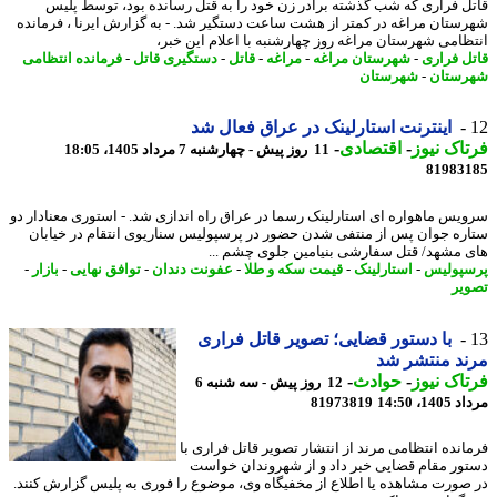
ل فراری که شب گذشته برادر زن خود را به قتل رسانده بود، توسط پلیس
ستان مراغه در کمتر از هشت ساعت دستگیر شد. - به گزارش ایرنا ، فرمانده
ظامی شهرستان مراغه روز چهارشنبه با اعلام این خبر،
ل فراری
-
شهرستان مراغه
-
مراغه
-
قاتل
-
دستگیری قاتل
-
فرمانده انتظامی
ستان
-
شهرستان
اینترنت استارلینک در عراق فعال شد
اک نیوز
-
اقتصادی
-
11 روز پیش - چهارشنبه 7 مرداد 1405، 18:05
81983
یس ماهواره ای استارلینک رسما در عراق راه اندازی شد. - استوری معنادار دو
ره جوان پس از منتفی شدن حضور در پرسپولیس سناریوی انتقام در خیابان
 مشهد/ قتل سفارشی بنیامین جلوی چشم ...
پولیس
-
استارلینک
-
قیمت سکه و طلا
-
عفونت دندان
-
توافق نهایی
-
بازار
-
یر
با دستور قضایی؛ تصویر قاتل فراری
د منتشر شد
اک نیوز
-
حوادث
-
12 روز پیش - سه شنبه 6
1، 14:50
81973819
انده انتظامی مرند از انتشار تصویر قاتل فراری با
ور مقام قضایی خبر داد و از شهروندان خواست
صورت مشاهده یا اطلاع از مخفیگاه وی، موضوع را فوری به پلیس گزارش کنند.