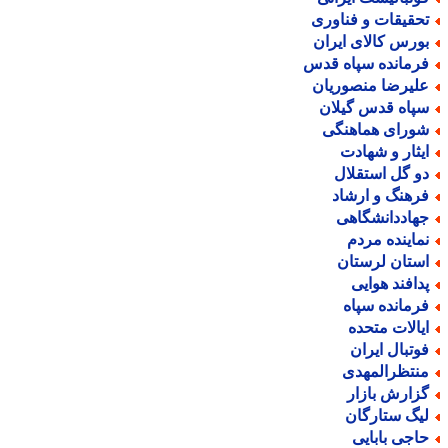
حقیقات و فناوری
ورس کالای ایران
رمانده سپاه قدس
لیرضا منصوریان
پاه قدس گیلان
ورای هماهنگی
یثار و شهادت
و گل استقلال
رهنگ و ارشاد
هاددانشگاهی
ماینده مردم
ستان لرستان
دافند هوایی
رمانده سپاه
یالات متحده
وتبال ایران
نتظرالمهدی
زارش بازار
یگ ستارگان
اجی بابایی