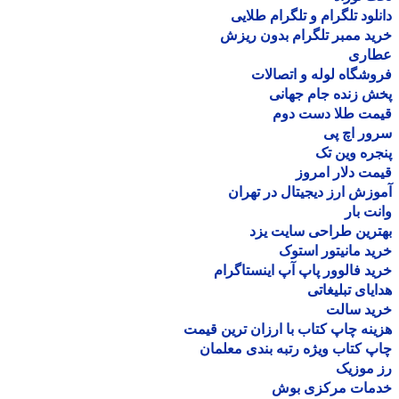
لود تلگرام و تلگرام طلایی
د ممبر تلگرام بدون ریزش
اری
شگاه لوله و اتصالات
 زنده جام جهانی
مت طلا دست دوم
ر اچ پی
ره وین تک
ت دلار امروز
زش ارز دیجیتال در تهران
ت بار
رین طراحی سایت یزد
د مانیتور استوک
د فالوور پاپ آپ اینستاگرام
یای تبلیغاتی
ید سالت
نه چاپ کتاب با ارزان ترین قیمت
 کتاب ویژه رتبه بندی معلمان
موزیک
مات مرکزی بوش