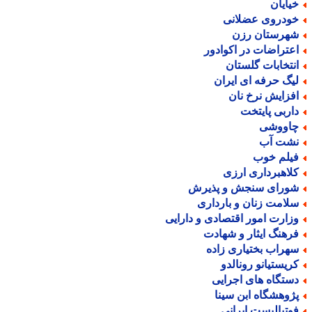
یایان
ودروی عضلانی
هرستان رزن
عتراضات در اکوادور
نتخابات گلستان
یگ حرفه ای ایران
فزایش نرخ نان
اربی پایتخت
اووشی
شت آب
یلم خوب
لاهبرداری ارزی
ورای سنجش و پذیرش
لامت زنان و بارداری
زارت امور اقتصادی و دارایی
رهنگ ایثار و شهادت
هراب بختیاری زاده
ریستیانو رونالدو
ستگاه های اجرایی
ژوهشگاه ابن سینا
وتبالیست ایرانی