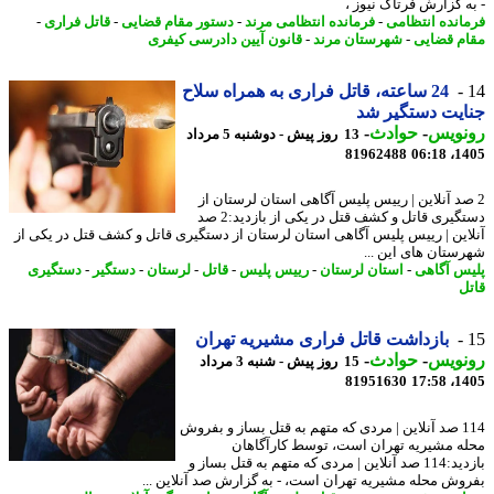
ه گزارش فرتاک نیوز ،
انده انتظامی
-
فرمانده انتظامی مرند
-
دستور مقام قضایی
-
قاتل فراری
-
م قضایی
-
شهرستان مرند
-
قانون آیین دادرسی کیفری
24 ساعته، قاتل فراری به همراه سلاح
یت دستگیر شد
نویس
-
حوادث
-
13 روز پیش - دوشنبه 5 مرداد
81962488
1405
صد آنلاین | رییس پلیس آگاهی استان لرستان از
دستگیری قاتل و کشف قتل در یکی از بازدید:2 صد
این | رییس پلیس آگاهی استان لرستان از دستگیری قاتل و کشف قتل در یکی از
ستان های این ...
س آگاهی
-
استان لرستان
-
رییس پلیس
-
قاتل
-
لرستان
-
دستگیر
-
دستگیری
ل
بازداشت قاتل فراری مشیریه تهران
نویس
-
حوادث
-
15 روز پیش - شنبه 3 مرداد
81951630
1405
114 صد آنلاین | مردی که متهم به قتل بساز و بفروش
ه مشیریه تهران است، توسط کارآگاهان
بازدید:114 صد آنلاین | مردی که متهم به قتل بساز و
وش محله مشیریه تهران است، - به گزارش صد آنلاین ...