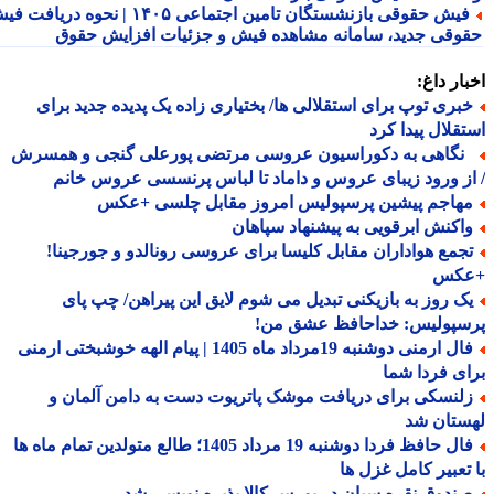
فیش حقوقی بازنشستگان تامین اجتماعی ۱۴۰۵ | نحوه دریافت فیش
وقی جدید، سامانه مشاهده فیش و جزئیات افزایش حقوق
ار داغ:
بری توپ برای استقلالی ها/ بختیاری زاده یک پدیده جدید برای
قلال پیدا کرد
گاهی به دکوراسیون عروسی مرتضی پورعلی گنجی و همسرش
ز ورود زیبای عروس و داماد تا لباس پرنسسی عروس خانم
هاجم پیشین پرسپولیس امروز مقابل چلسی +عکس
اکنش ابرقویی به پیشنهاد سپاهان
جمع هواداران مقابل کلیسا برای عروسی رونالدو و جورجینا!
کس
ک روز به بازیکنی تبدیل می شوم لایق این پیراهن/ چپ پای
سپولیس: خداحافظ عشق من!
فال ارمنی دوشنبه 19مرداد ماه 1405 | پیام الهه خوشبختی ارمنی
ی فردا شما
لنسکی برای دریافت موشک پاتریوت دست به دامن آلمان و
ستان شد
فال حافظ فردا دوشنبه 19 مرداد 1405؛ طالع متولدین تمام ماه ها
تعبیر کامل غزل ها
ندوق نقره سیان در بورس کالا پذیره نویسی شد