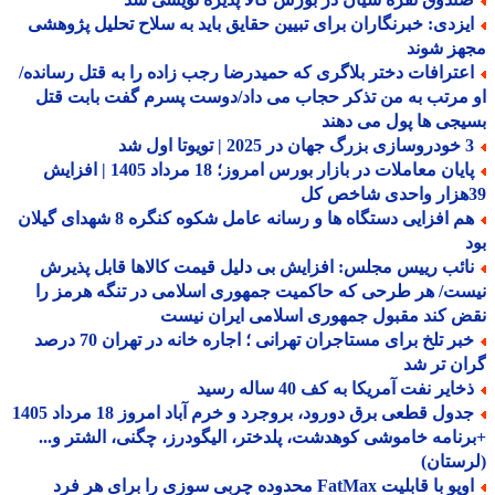
یزدی: خبرنگاران برای تبیین حقایق باید به سلاح تحلیل پژوهشی
هز شوند
عترافات دختر بلاگری که حمیدرضا رجب زاده را به قتل رسانده/
مرتب به من تذکر حجاب می داد/دوست پسرم گفت بابت قتل
جی ها پول می دهند
 | تویوتا اول شد
پایان معاملات در بازار بورس امروز؛ 18 مرداد 1405 | افزایش
هم افزایی دستگاه ها و رسانه عامل شکوه کنگره 8 شهدای گیلان
ائب رییس مجلس: افزایش بی دلیل قیمت کالاها قابل پذیرش
ت/ هر طرحی که حاکمیت جمهوری اسلامی در تنگه هرمز را
 کند مقبول جمهوری اسلامی ایران نیست
خبر تلخ برای مستاجران تهرانی ؛ اجاره خانه در تهران 70 درصد
ن تر شد
ایر نفت آمریکا به کف 40 ساله رسید
جدول قطعی برق دورود، بروجرد و خرم آباد امروز 18 مرداد 1405
نامه خاموشی کوهدشت، پلدختر، الیگودرز، چگنی، الشتر و...
ستان)
اوپو با قابلیت FatMax محدوده چربی سوزی را برای هر فرد