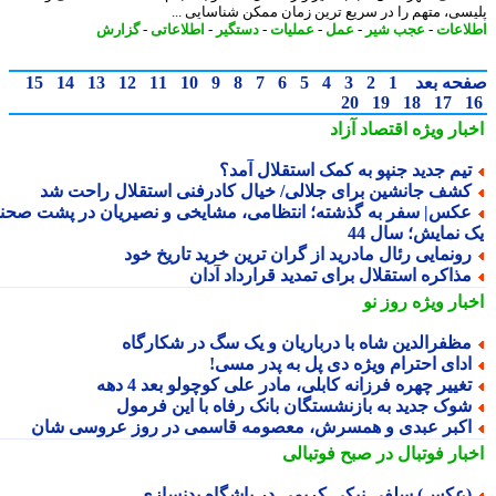
سی، متهم را در سریع ترین زمان ممکن شناسایی ...
اعات
-
عجب شیر
-
عمل
-
عملیات
-
دستگیر
-
اطلاعاتی
-
گزارش
حه بعد
1
2
3
4
5
6
7
8
9
10
11
12
13
14
15
20
19
18
17
بار ویژه
اقتصاد آزاد
یم جدید جنپو به کمک استقلال آمد؟
شف جانشین برای جلالی/ خیال کادرفنی استقلال راحت شد
کس| سفر به گذشته؛ انتظامی، مشایخی و نصیریان در پشت صحنه
 نمایش؛ سال 44
ونمایی رئال مادرید از گران ترین خرید تاریخ خود
ذاکره استقلال برای تمدید قرارداد آدان
بار ویژه
روز نو
ظفرالدین شاه با درباریان و یک سگ در شکارگاه
دای احترام ویژه دی پل به پدر مسی!
غییر چهره فرزانه کابلی، مادر علی کوچولو بعد 4 دهه
وک جدید به بازنشستگان بانک رفاه با این فرمول
کبر عبدی و همسرش، معصومه قاسمی در روز عروسی شان
بار فوتبال در صبح فوتبالی
عکس) سلفی نیکی کریمی در باشگاه بدنسازی