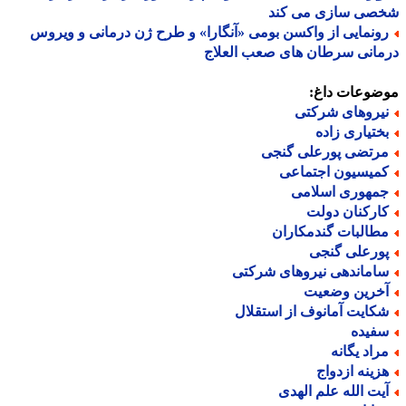
صی سازی می کند
ونمایی از واکسن بومی «آنگارا» و طرح ژن درمانی و ویروس
انی سرطان های صعب العلاج
ضوعات داغ:
یروهای شرکتی
ختیاری زاده
رتضی پورعلی گنجی
میسیون اجتماعی
مهوری اسلامی
ارکنان دولت
طالبات گندمکاران
ورعلی گنجی
اماندهی نیروهای شرکتی
خرین وضعیت
کایت آمانوف از استقلال
فیده
راد یگانه
زینه ازدواج
یت الله علم الهدی