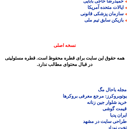
میدرضا حاجی بابایی
یالات متحده آمریکا
ازمان پزشکی قانونی
ازیکن سابق تیم ملی
نسخه اصلی
مه حقوق این سایت برای قطره محفوظ است. قطره مسئولیتی
در قبال محتوای مطالب ندارد.
ه باحال مگ
وبروکرز: مرجع معرفی بروکرها
د شلوار جین زنانه
مت گوشی
ان پدیا
احی سایت در مشهد
 نوزاد