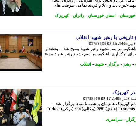
امل این دو بخش برای میزبانی از زائران استان
ید خبر دادند و اعلام کردند تمامی ظرفیت های
خوزستان
-
استان خوزستان
-
زائران
-
کهریزک
تاریخی با رهبر شهید انقلاب
81757934
اشکوه مراسم تشییع رهبر شهید بسیج شد. - بخشدار
ای برگزاری باشکوه مراسم تشییع رهبر شهید بسیج
-
رهبر
-
برگزار
-
شهید
-
انقلاب
در کهریزک
81733969
 کهریزک همزمان با شب تاسوعا برگزار شد. -
فارسی English العربیه اردو (فرانسوی) Francais (هندی) हिन्दी (بنگالی)বাংলা (ترکی) Turkce
گزار
-
سراسری