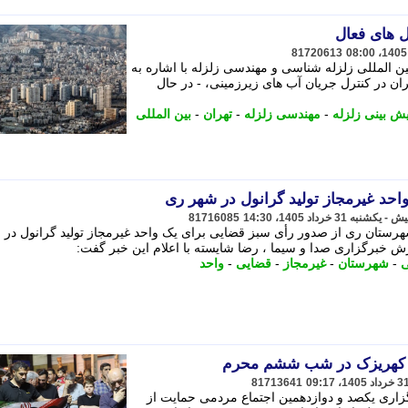
 های فعال
81720613
ن المللی زلزله شناسی و مهندسی زلزله با اشاره به
 در کنترل جریان آب های زیرزمینی، - در ﺣﺎل
یش بینی زلزله
-
مهندسی زلزله
-
تهران
-
بین المللی
حد غیرمجاز تولید گرانول در شهر ری
81716085
ان ری از صدور رأی سبز قضایی برای یک واحد غیرمجاز تولید گرانول در
ش خبرگزاری صدا و سیما ، رضا شایسته با اعلام این خبر گفت:
ی
-
شهرستان
-
غیرمجاز
-
قضایی
-
واحد
 کهریزک در شب ششم محرم
81713641
اری یکصد و دوازدهمین اجتماع مردمی حمایت از