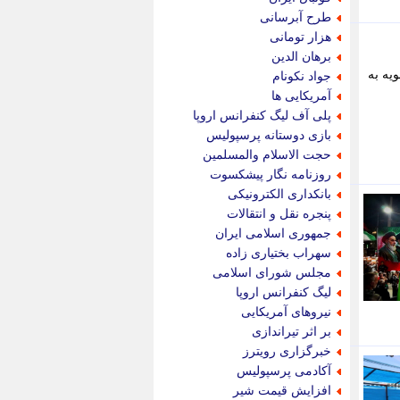
پویه آنلاین
طرح آبرسانی
پیام نفت
هزار تومانی
تابناک
برهان الدین
تازه نیوز
یه به
جواد نکونام
تبیان
آمریکایی ها
تجارت نیوز
پلی آف لیگ کنفرانس اروپا
تحریریه
بازی دوستانه پرسپولیس
ترابر نیوز
حجت الاسلام والمسلمین
ترفندباز
روزنامه نگار پیشکسوت
تریبون اقتصاد
بانکداری الکترونیکی
تسنیم نیوز
پنجره نقل و انتقالات
تک ناک
جمهوری اسلامی ایران
تکراتو
سهراب بختیاری زاده
توریسم آنلاین
مجلس شورای اسلامی
تولید نیوز
لیگ کنفرانس اروپا
تیتر فوری
نیروهای آمریکایی
تیکنا
بر اثر تیراندازی
جاب ویژن
خبرگزاری رویترز
جار نیوز
آکادمی پرسپولیس
جالبتر
افزایش قیمت شیر