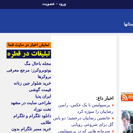
-
ورود
عضویت
تانها
مجله باحال مگ
یوتوبروکرز: مرجع معرفی
بروکرها
خرید شلوار جین زنانه
قیمت گوشی
ایران پدیا
اخبار داغ:
طراحی سایت در مشهد
پرسپولیس با یک عکس، رامین
تخت نوزاد
رضاییان را سوژه کرد
دانلود تلگرام و تلگرام
جانشین رضاییان درخشید؛ دو پاس
طلایی
گل برای شروعی رویایی
خرید ممبر تلگرام بدون
سرمایه هایی که در پرسپولیس