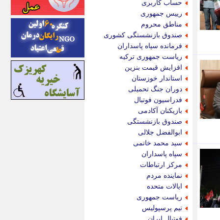
حساب کاربری
اینتیتر
رییس جمهوری
ایونا نیوز
مناطق محروم
بازتاب آنلاین
صندوق بازنشستگی کشوری
باشگاه خبرنگاران
فرمانده سپاه پاسداران
باغستان نیوز
ریاست جمهوری ترکیه
بامبوک
افزایش قیمت بنزین
ببین و بخون
استاندار خوزستان
بدینسان
دوران جنگ تحمیلی
بنکر
فدراسیون فوتبال
بیت ران
بازیکنان آکادمی
پارس فوتبال
صندوق بازنشستگی
پارسینه
ابوالفضل جلالی
پارسینه پلاس
سید محمد خاتمی
پاز آنلاین
سپاه پاسداران
پاس گل
مرکز ارتباطات
پانا
نماینده مردم
پرتو نیوز
ایالات متحده
پرسون
ریاست جمهوری
پنجره نیوز
تیم پرسپولیس
پویامگ
فوتبال ایران