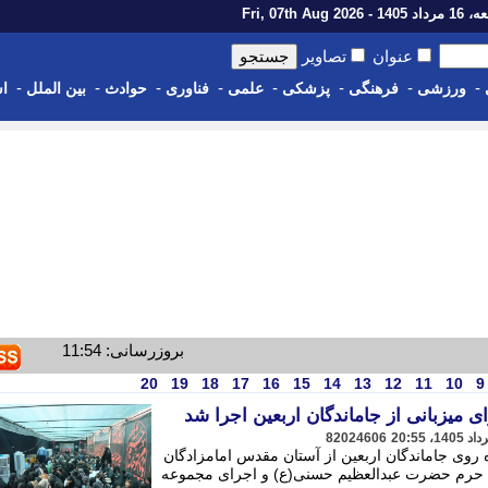
14 - Fri, 07th Aug 2026
عنوان
تصاویر
-
-
-
-
-
-
-
-
ورزشی
فرهنگی
پزشکی
علمی
فناوری
حوادث
بین الملل
اس
بروزرسانی: 11:54
20
19
18
17
16
15
14
13
12
11
10
9
 میزبانی از جاماندگان اربعین اجرا شد
82024606
 روی جاماندگان اربعین از آستان مقدس امامزادگان
ت حرم حضرت عبدالعظیم حسنی(ع) و اجرای مجموعه