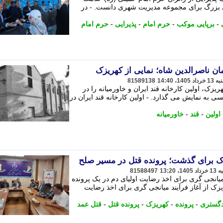
ی بزرگ برای مجموعه مدیریت شهری دانست. - در
-
برپایی موکب
-
حرم امام
-
پذیرایی
-
حرم امام
مان ناصرالدین شاه؛ نمایی از کهریزک
81589138
یزک، اولین کارخانه قند ایران و خاورمیانه را در
 اولیه تاسیس در دهه 1270 شمسی به نمایش می گذارد. - اولین کارخانه قند ایران در
اولین
-
قند
-
خاورمیانه
ک برای گذشت؛ پرونده قتل در مسیر صلح
81588497
یانجی گری برای اخذ رضایت اولیای دم در یک پرونده
زک از آغاز فرآیند میانجی گری برای اخذ رضایت
دگستری
-
پرونده
-
کهریزک
-
پرونده قتل
-
قتل عمد