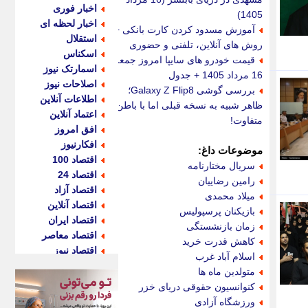
اخبار فوری
1405)
اخبار لحظه ای
آموزش مسدود کردن کارت بانکی +
استقلال
روش های آنلاین، تلفنی و حضوری
اسکناس
قیمت خودرو های سایپا امروز جمعه
اسمارتک نیوز
16 مرداد 1405 + جدول
اصلاحات نیوز
بررسی گوشی Galaxy Z Flip8؛
اطلاعات آنلاین
ظاهر شبیه به نسخه قبلی اما با باطن
اعتماد آنلاین
متفاوت!
افق امروز
افکارنیوز
موضوعات داغ:
اقتصاد 100
سریال مختارنامه
اقتصاد 24
رامین رضاییان
اقتصاد آزاد
میلاد محمدی
اقتصاد آنلاین
بازیکنان پرسپولیس
اقتصاد ایران
زمان بازنشستگی
اقتصاد معاصر
کاهش قدرت خرید
اقتصاد نیوز
اسلام آباد غرب
اکو ایران
متولدین ماه ها
اکوفارس
کنوانسیون حقوقی دریای خزر
اکونگار
ورزشگاه آزادی