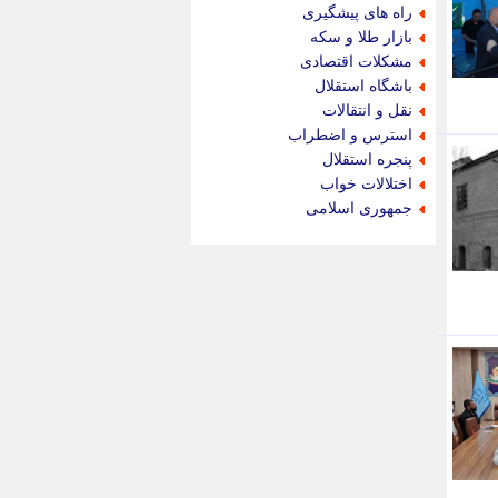
جام جم
راه های پیشگیری
جدید پرس
بازار طلا و سکه
جماران
مشکلات اقتصادی
جوان ایرانی
باشگاه استقلال
جهان مانا
نقل و انتقالات
جهان نگر
استرس و اضطراب
جهان نیوز
پنجره استقلال
چطور
اختلالات خواب
چمپیونات
جمهوری اسلامی
چمدون
چه خبر
حادثه 24
حرف تو
حوادث پلاس
حوزه نیوز
خبر آنلاین
خبر جنوب
خبر سیاسی
خبر گردون
خبر ورزشی
خبرجو