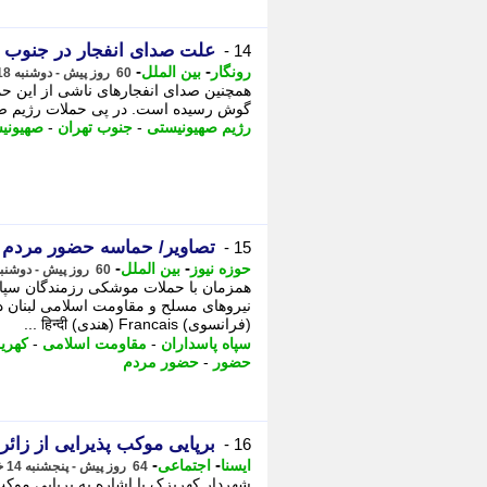
علت صدای انفجار در جنوب ت
14 -
-
-
رونگار
بین الملل
60 روز پیش - دوشنبه 18 خرداد 1405، 14:02
همچنین صدای انفجارهای ناشی از این ح
گوش رسیده است. در پی حملات رژیم صهیو
رژیم صهیونیستی
-
جنوب تهران
-
صهیونی
تصاویر/ حماسه حضور مردم 
15 -
-
-
حوزه نیوز
بین الملل
60 روز پیش - دوشنبه 18 خرداد 1405، 11:22
همزمان با حملات موشکی رزمندگان سپاه
(فرانسوی) Francais (هندی) हिन्दी ...
سپاه پاسداران
-
مقاومت اسلامی
-
کهری
حضور
-
حضور مردم
برپایی موکب پذیرایی از زائر
16 -
-
-
ایسنا
اجتماعی
64 روز پیش - پنجشنبه 14 خرداد 1405، 14:20
شهردار کهریزک با اشاره به برپایی موکب