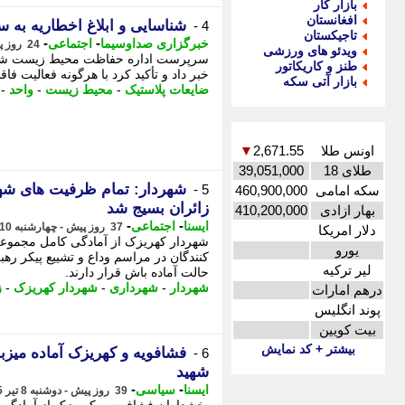
بازار کار
افغانستان
شناسایی و ابلاغ اخطاریه به 
4 -
تاجیکستان
-
-
خبرگزاری صداوسیما
اجتماعی
24 روز پیش - سه شنبه 23 تیر 1405، 12:45
ویدئو های ورزشی
سرپرست اداره حفاظت محیط زیست شهرس
طنز و کاریکاتور
خبر داد و تأکید کرد با هرگونه فعالیت 
بازار آتی سکه
ضایعات پلاستیک
-
محیط زیست
-
واحد
-
اونس طلا
2,671.55
▼
طلای 18
39,051,000
شهردار: تمام ظرفیت های شه
5 -
سکه امامی
460,900,000
زائران بسیج شد
بهار ازادی
410,200,000
-
-
ایسنا
اجتماعی
37 روز پیش - چهارشنبه 10 تیر 1405، 08:45
دلار امریکا
شهردار کهریزک از آمادگی کامل مجموعه
یورو
کنندگان در مراسم وداع و تشییع پیکر ره
لیر ترکیه
حالت آماده باش قرار دارند.
شهردار
-
شهرداری
-
شهردار کهریزک
-
ز
درهم امارات
پوند انگلیس
بیت کویین
بیشتر + کد نمایش
فشافویه و کهریزک آماده میزب
6 -
شهید
-
-
ایسنا
سیاسی
39 روز پیش - دوشنبه 8 تیر 1405، 13:45