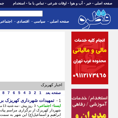
-
-
-
-
-
صفحه اصلی
خبر
آب و هوا
اوقات شرعی
تماس با ما
استخدام
جمعه، 16 مرداد 05
-
-
-
صفحه اصلی
سیاسی
اقتصادی
اجتماعی
اخبار کهریزک
صفحه بعد
1
2
3
4
5
6
7
8
تمهیدات شهرداری کهریزک برای
1 -
-
-
ایسنا
اجتماعی
3 روز پیش - سه شنبه 13 مرداد 1405، 20:55
شهردار کهریزک از برگزاری مراسم پیاده
ابراهیم و اسماعیل(ع) این شهر به سم