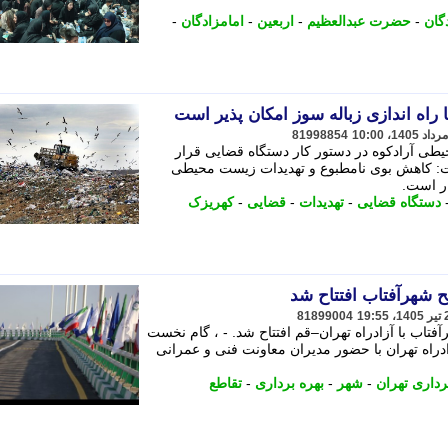
گان
-
حضرت عبدالعظیم
-
اربعین
-
امامزادگان
-
راه اندازی زباله سوز امکان پذیر است
81998854
طی آرادکوه در دستور کار دستگاه قضایی قرار
: کاهش بوی نامطبوع و تهدیدات زیست محیطی
ار است.
دستگاه قضایی
-
تهدیدات
-
قضایی
-
کهریزک
 شهرآفتاب افتتاح شد
81899004
اب با آزادراه تهران–قم افتتاح شد. - ، گام نخست
دراه تهران با حضور مدیران معاونت فنی و عمرانی
داری تهران
-
شهر
-
بهره برداری
-
تقاطع