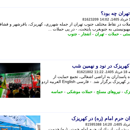
هران چه بود؟
81623209
ملات در نقاط مختلف جنوب تهران از جمله شهرری، کهریزک، باقرشهر و فشافو
نیستی به جنوبغرب پایتخت، - در پی حملات ...
ستی
-
حملات
-
تهران
-
انفجار
-
جنوب
کهریزک در نود و نهمین شب
81621802
 پاسداران به اراضی اشغالی، تجمع حمایت از
نیروهای مسلح و مقاومت اسلامی لبنان در کهریزک برگزار شد. - فارسی English العربیه اردو
زک
-
نیروهای مسلح
-
حملات موشکی
-
حماسه
ان حرم امام (ره) در کهریزک
81595388
 پذیرایی از زائران حرم امام خمینی (ره) خدمت