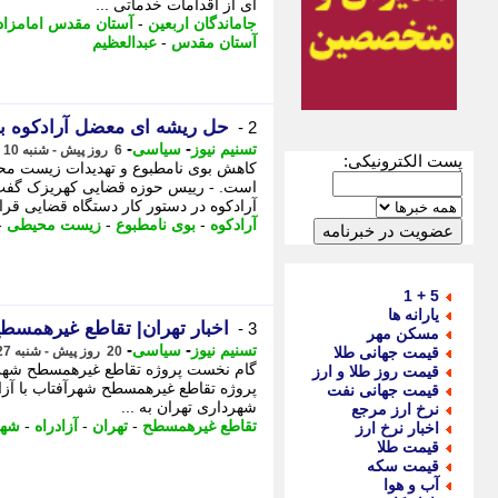
ای از اقدامات خدماتی ...
جاماندگان اربعین
-
آستان مقدس امامزاد
آستان مقدس
-
عبدالعظیم
حل ریشه ای معضل آرادکوه با 
2 -
-
-
تسنیم نیوز
سیاسی
6 روز پیش - شنبه 10 مرداد 1405، 10:00
پست الکترونیکی:
کاهش بوی نامطبوع و تهدیدات زیست محی
است. - رییس حوزه قضایی کهریزک گفت
آرادکوه در دستور کار دستگاه قضایی قر
آرادکوه
-
بوی نامطبوع
-
زیست محیطی
-
5 + 1
یارانه ها
اخبار تهران| تقاطع غیرهمسطح
3 -
مسکن مهر
-
-
تسنیم نیوز
سیاسی
قیمت جهانی طلا
20 روز پیش - شنبه 27 تیر 1405، 19:55
گام نخست پروژه تقاطع غیرهمسطح شهرآفت
قیمت روز طلا و ارز
پروژه تقاطع غیرهمسطح شهرآفتاب با آزا
قیمت جهانی نفت
شهرداری تهران به ...
نرخ ارز مرجع
تقاطع غیرهمسطح
-
تهران
-
آزادراه
-
شهر
اخبار نرخ ارز
قیمت طلا
قیمت سکه
آب و هوا