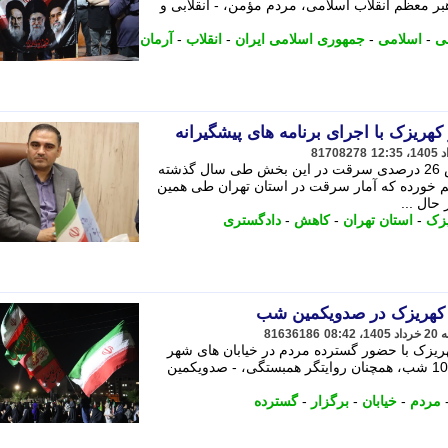
 معظم انقلاب اسلامی، مردم مؤمن، - انقلابی و
می
-
اسلامی
-
جمهوری اسلامی ایران
-
انقلاب
-
آرمان
81708278
رییس دادگستری بخش کهریزک از کاهش 26 درصدی سرقت در این بخش طی سال گذشته
قم خورده که آمار سرقت در استان تهران طی همین
زک
-
استان تهران
-
کاهش
-
دادگستری
 کهریزک در صدویکمین شب
81636186
یزک با حضور گسترده مردم در خیابان های شهر
برگزار شد؛ حضوری مستمر که پس از 101 شب، همچنان روایتگر همبستگی، - صدویکمین
مردم
-
خیابان
-
برگزار
-
گسترده