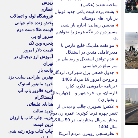
ریزش
ساخته شدند (عکس)
عطاری
پشت پرده غیبت یاغی جدید فوتبال
فروشگاه لوله و اتصالات
در بازی های دوستانه
پخش زنده جام جهانی
محسن رضایی: اجازه باز شدن
قیمت طلا دست دوم
مسیر دوم در تنگه هرمز را نخواهیم
سرور اچ پی
داد
پنجره وین تک
موافقت هلدینگ خلیج فارس با
قیمت دلار امروز
مدیرعاملی متدین در استقلال
آموزش ارز دیجیتال در
عدم توافق استقلال و رضاییان بر
تهران
سر مبلغ درخواستی
وانت بار
جدول قطعی برق شهرکرد، لردگان
بهترین طراحی سایت یزد
و بروجن امروز 16 مرداد 1405
خرید مانیتور استوک
+برنامه خاموشی فلارد، کیار،
خرید فالوور پاپ آپ
فارسان، بن، فرخشهر و... (چهارمحال
اینستاگرام
و بختیاری )
هدایای تبلیغاتی
عکس| تصویری جالب و دیدنی از
خرید سالت
تغییر چهره فریبا کوثری؛ عمره زن دوم
هزینه چاپ کتاب با ارزان
مختار سریال مختارنامه در 59 سالگی؛
ترین قیمت
سال 1404
چاپ کتاب ویژه رتبه بندی
نظرسنجی رویترز: مردم آمریکا