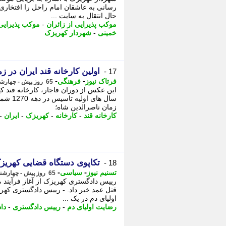
رسانی به عاشقان امام راحل را افتخار
ﺣﺎل اﻧﺘﻘﺎل ﺑﻪ ﺳﺎﯾﺖ ...
موکب پذیرایی از زائران
-
موکب پذیرایی
خمینی
-
شهردار کهریزک
اولین کارخانه قند ایران در ز
17 -
-
-
فرتاک نیوز
فرهنگی
65 روز پیش - چهارشنبه 13 خرداد 1405، 14:40
این عکس از دوران قاجار، کارخانه قند کهر
سال های
زمان ناصرالدین شاه؛
کارخانه قند
-
کارخانه
-
کهریزک
-
ایران
-
تکاپوی دستگاه قضایی کهریز
18 -
-
-
تسنیم نیوز
سیاسی
65 روز پیش - چهارشنبه 13 خرداد 1405، 13:20
رییس دادگستری کهریزک از آغاز فرآیند م
قتل عمد خبر داد. - رییس دادگستری کهری
اولیای دم در یک ...
رضایت اولیای دم
-
رییس دادگستری
-
دا