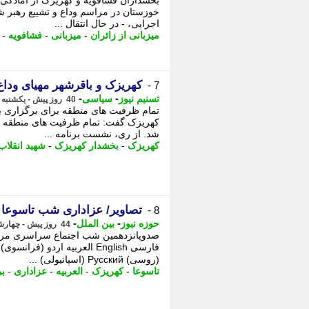
بخشداران فشافویه و کهریزک از آمادگی ک
خوزستان در مراسم وداع و تشییع رهبر شه
اجرایی، - در ﺣﺎل اﻧﺘﻘﺎل ...
میزبانی از زائران
-
میزبانی
-
فشافویه
-
کهریزک و باقرشهر مهیای وداع 
7 -
-
-
تسنیم نیوز
سیاسی
40 روز پیش - یکشنبه 7 تیر 1405، 08:35
تمام ظرفیت های منطقه برای برگزاری ب
کهریزک گفت: تمام ظرفیت های منطقه بر
شد. از ری، نشست برنامه ...
کهریزک
-
بخشدار کهریزک
-
شهید انقلاب
تصاویر/ عزاداری شب تاسوعا 
8 -
-
-
حوزه نیوز
بین الملل
44 روز پیش - چهارشنبه 3 تیر 1405، 02:17
صدوپانزدهمین شب اجتماع سراسری مردم
(روسی) Русский (اسپانیولی) ...
تاسوعا
-
کهریزک
-
العربیه
-
عزاداری
-
بر