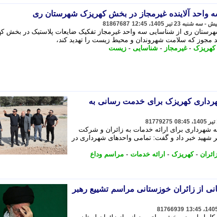
سه واحد آلاینده غیرمجاز در بخش کهریزک شهرستان ری
81867687
تان ری از شناسایی سه واحد غیرمجاز تفکیک ضایعات پلاستیک در بخش ک
فاقد مجوز که سلامت شهروندان و محیط زیست را تهدید کند،
کهریزک
-
غیرمجاز
-
شناسایی
-
زیست
رداری کهریزک برای خدمت رسانی به
81779275
 شهرداری برای ارائه خدمات به زائران و شرکت
بر شهید خبر داد و گفت: تمامی واحدهای شهرداری در
ائران
-
کهریزک
-
ارائه خدمات
-
مراسم وداع
انی از زائران خوزستانی مراسم تشییع رهبر
81766939