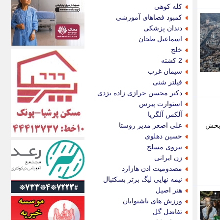
اکونیوز
کله کوهی
الف
کمبود فضاهای آموزشی
انتشار آنلاین
دندان پزشکی
اندیشه قرن
اسماعیل طحان
اندیشه معاصر
خلج
اندیشه ها
2 کشته
انرژی پرس
سیمان غرب
ای استخدام
فیلتر شنی
ایتنا
دکتر محسن حرازی زاده یزدی
ایراف
استوارت پیرس
ایران آرت
آلکس آلگریا
ایران آنلاین
 بخش
علی اصغر مدیر روستا
ایران زندگی
حسین دهلوی
ایران فوری
نیروی مسلح
ایرانی روز
زن ایرانی
ایرانیتال
مصدومیت ادن هازارد
ایرنا
نیمه نهایی لیگ برتر بسکتبال
ایسکانیوز
هنر اصیل
ایسنا
ورزش های ناشنوایان
ایکنا
تفاضل گل
ایلنا