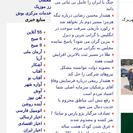
معلمان
جنگ با ایران را عامل بی ثباتی می
رز موزیک
دانند
خدمات مرکزی بوش
هشدار محسن رضایی درباره تنگه
هریزک
منابع خبری
هرمز؛ مسیر دوم باز نخواهد شد
رکورد تاریخی سرقت سوخت در
55 آنلاین
انگلیس با گرانی بنزین و دیزل
6 صبح
بنزین گران می شود؟ پاسخ نماینده
9 صبح
مجلس به نگرانی مردم
آرمان ملی
طلا در مسیر ثبت بالاترین افزایش
آریا
قیمت هفته
آشکار
مصوبه دولت نتوانسته مشکل
آفتاب
نیروهای شرکتی را حل کند
آفتاب نو
هشدار ربیعی درباره فرسایش وفاق؛
آوازه شهر
آقای پزشکیان سرمایه اصلی شما
آوش
اعتماد مردم است
آهن نیوز
رفع تنش آبی مناطق محروم با
آینده روشن
جدیت دنبال می شود
اتومبیل فارسی
تصادف مرگبار پژو پارس و ساینا؛ 7
اخبار ارسالی
نفر کشته و مصدوم شدند
اخبار اقتصادی
غرق شدن کودک هشت ساله
اخبار ایران
مشهدی در دریای بابلسر (16 مرداد