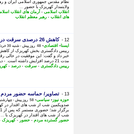
نظام مقدس جمهوری اسلامی ایران و رهبر
ولایتمدار کهریزک با حضور ...
انقلاب اسلامی
-
آرمان های انقلاب اسلا
های انقلاب
-
رهبر معظم انقلاب
کاهش 26 درصدی سرقت در کهریزک با اجرای برنامه های پیشگیرانه
12 -
-
-
ایسنا
اقتصادی
48 روز پیش - شنبه 30 خرداد 1405، 12:35
خبر داد و گفت: این موفقیت در حالی ر
مدت 21 درصد افزایش داشته است. - در ﺣﺎل ...
رییس دادگستری
-
سرقت
-
درصد
-
کهری
تصاویر/ حماسه حضور مردم
13 -
-
-
حوزه نیوز
سیاسی
58 روز پیش - چهارشنبه 20 خرداد 1405، 08:42
صدویکمین شب از شب های اقتدار در کهر
شب از شب های اقتدار در کهریزک با ...
حضور گسترده مردم
-
حضور
-
کهریزک
-