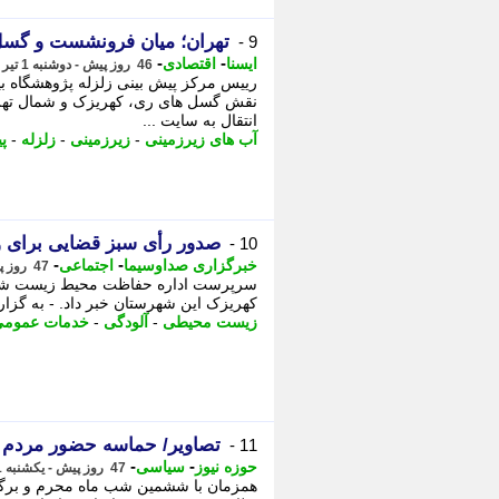
تهران؛ میان فرونشست و گسل
9 -
-
-
ایسنا
اقتصادی
46 روز پیش - دوشنبه 1 تیر 1405، 08:00
رییس مرکز پیش بینی زلزله پژوهشگاه بی
نقش گسل های ری، کهریزک و شمال تهران
اﻧﺘﻘﺎل ﺑﻪ ﺳﺎﯾﺖ ...
آب های زیرزمینی
-
زیرزمینی
-
زلزله
-
پ
صدور رأی سبز قضایی برای وا
10 -
-
-
خبرگزاری صداوسیما
اجتماعی
47 روز پیش - یکشنبه 31 خرداد 1405، 14:30
سرپرست اداره حفاظت محیط زیست شهرست
کهریزک این شهرستان خبر داد. - به گزار
زیست محیطی
-
آلودگی
-
خدمات عموم
تصاویر/ حماسه حضور مردم
11 -
-
-
حوزه نیوز
سیاسی
47 روز پیش - یکشنبه 31 خرداد 1405، 09:17
همزمان با ششمین شب ماه محرم و برگز