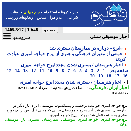
-
-
-
-
خبر
کرونا
استخدام
جام جهانی
اوقات
-
-
-
شرعی
آب و هوا
تماس
ویدئوهای ورزشی
19:48 | 1405/5/17
ار موسیقی سنتی
سرویسها
«ایرج» دوباره در بیمارستان بستری شد
جمعی از مدیران فرهنگی و هنری از ایرج خواجه امیری عیادت
ردند
اخبار هنرمندان / بستری شدن مجدد ایرج خواجه امیری
حه بعد
1
2
3
4
5
6
7
8
9
10
11
12
13
14
15
20
19
18
17
اخبار هنرمندان / بستری شدن مجدد ایرج خواجه امیری
ار ایران
-
فرهنگی
-
17 ساعت پیش - شنبه 17 مرداد 1405، 02:31
82044
ج خواجه امیری خواننده برجسته و پیشکسوت موسیقی ایران بار دیگر در
ارستان بستری شد. این هنرمند موسیقی سنتی که مدتی قبل پس از یک دوره
ری به خانه منتقل شده بود، - ایرج خواجه امیری ...
ج خواجه امیری
-
خواجه امیری
-
موسیقی
-
بیمارستان
-
بستری
-
بار
-
موسیقی
ان