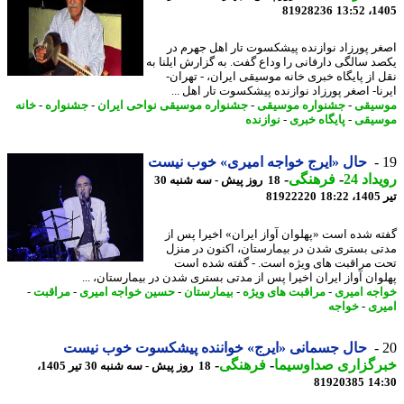
81928236
1405
ر پورزاد نوازنده پیشکسوت تار اهل جهرم در
د سالگی دارفانی را وداع گفت. به گزارش ایلنا به
 از پایگاه خبری خانه موسیقی ایران، - تهران-
نا- اصغر پورزاد نوازنده پیشکسوت تار اهل ...
یقی
-
جشنواره موسیقی
-
جشنواره موسیقی نواحی ایران
-
جشنواره
-
خانه
یقی
-
پایگاه خبری
-
نوازنده
حال «ایرج خواجه امیری» خوب نیست
اد 24
-
فرهنگی
-
18 روز پیش - سه شنبه 30
1
81922220
ه شده است «پهلوان آواز ایران» اخیرا پس از
ی بستری شدن در بیمارستان، اکنون در منزل
 مراقبت های ویژه است. - گفته شده است
وان آواز ایران اخیرا پس از مدتی بستری شدن در بیمارستان، ...
جه امیری
-
مراقبت های ویژه
-
بیمارستان
-
حسین خواجه امیری
-
مراقبت
-
ری
-
خواجه
حال جسمانی «ایرج» خواننده پیشکسوت خوب نیست
رگزاری صداوسیما
-
فرهنگی
-
18 روز پیش - سه شنبه 30 تیر 1405،
81920385
14