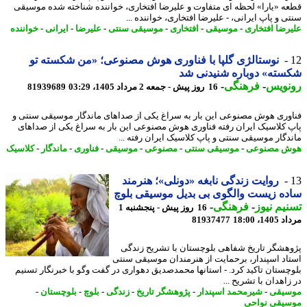
ه «یارا» لحظه ای متفاوت و علیرضا افتخاری، خواننده شناخته شده موسیقی
ی و پاپ ایرانی، - علیرضا افتخاری، خواننده ...
رضا افتخاری
-
موسیقی
-
افتخاری
-
موسیقی سنتی
-
علیرضا
-
ایرانی
-
خواننده
نوستالژی گلپا با فناوری هوش مصنوعی؛ «من شکسته تو
ته» دوباره شنیدنی شد
نویس
-
فرهنگی
-
16 روز پیش - جمعه 2 مرداد 1405، 03:29
81939689
وری هوش مصنوعی این بار به سراغ یکی از صداهای ماندگار موسیقی سنتی و
 کلاسیک ایران رفته فناوری هوش مصنوعی این بار به سراغ یکی از صداهای
دگار موسیقی سنتی و پاپ کلاسیک ایران رفته ...
ش مصنوعی
-
موسیقی سنتی
-
مصنوعی
-
موسیقی
-
فناوری
-
ماندگار
-
کلاسیک
روایت زندگی نابغه «دونلی»؛ هنرمند
ه زیست والگوی بی بدیل موسیقی بلوچ
یم نیوز
-
فرهنگی
-
16 روز پیش - پنجشنبه 1
1، 18:00
81937477
هشگر تاریخ شفاهی بلوچستان با تشریح زندگی
اد اسپندار، برحمایت از هنرمندان موسیقی سنتی
چستان تاکید کرد. - استانها محمدصدیق دهواری در گفت وگو با خبرنگار تسنیم
اهدان با تشریح ...
یقی
-
شیرمحمد اسپندار
-
پژوهشگر تاریخ
-
زندگی
-
بلوچ
-
بلوچستان
-
یقی نواحی