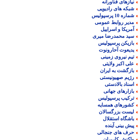
یازهای فناورانه
بکه های رادیویی
اره 10 پرسپولیس
دیر روابط عمومی
مریکا و اسراییل
ید محمدرضا میری
ازیکن پرسپولیس
دیعوت آحارونوت
یم نیروی زمینی
لی اکبر ولایتی
ازگشت به ایران
ژیم صهیونیستی
سناد بالادستی
ازارهای جهانی
رکیب پرسپولیس
شورهای همسایه
یست بزرگسالان
اشگاه استقلال
یش بینی آینده
رف های جنجالی
اکنش کاربران