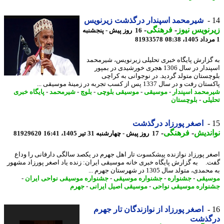
شیرمحمد اسپندار درگذشت زیرنویس
نویس نیوز
-
فرهنگی
-
16 روز پیش - پنجشنبه
81933578
گزارش پایگاه خبری تحلیلی زیرنویس، شیرمحمد
اسپندار در سال 1306 هجری خورشیدی در بمپور
چستان متولد گردید. در نوجوانی به کراچی
رفت و در سال 1337 پس از کسب تجربه در زمینهٔ موسیقی ...
محمد اسپندار
-
موسیقی
-
موسیقی بلوچی
-
بلوچ
-
شیرمحمد
-
پایگاه خبری
یلی
-
بلوچستان
اصغر پورزاد درگذشت
ندیش
-
فرهنگی
-
17 روز پیش - چهارشنبه 31 تیر 1405، 16:41
81929620
ر پورزاد نوازنده پیشکسوت تار اهل جهرم در یکصد سالگی دارفانی را وداع
. به گزارش پایگاه خبری خانه موسیقی ایران: زنده یاد اصغر پورزاد مشهور
دی، متولد سال 1305 در شهرستان جهرم ...
یقی
-
جشنواره
-
جشنواره موسیقی
-
جشنواره موسیقی نواحی ایران
-
واره موسیقی نواحی
-
موسیقی اصیل ایرانی
-
جهرم
اصغر پورزاد از نوازندگان تار جهرم
گذشت