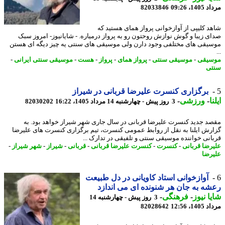
1، 09:26
82033846
د کلیپی از آوازخوانی پرواز همای هستید که
ی زیبا و گوش نوازش روحتون رو به پرواز درمیاره. - شایانیوز- امروز سبک
یقی های مختلفی وجود دارن ولی موسیقی های سنتی یه چیز دیگه ای هستن
یقی
-
موسیقی سنتی
-
پرواز همای
-
پرواز
-
هست
-
موسیقی سنتی ایرانی
-
ی
برگزاری کنسرت علیرضا قربانی در شیراز
ا
-
ورزشی
-
3 روز پیش - چهارشنبه 14 مرداد 1405، 16:22
82030202
د جدید کنسرت علیرضا قربانی در سال جاری شهر شیراز خواهد بود. به
رش ایلنا به نقل از روابط عمومی کنسرت، تیم برگزاری کنسرت های علیرضا
انی خواننده موسیقی سنتی و تلفیقی در تدارک ...
رضا قربانی
-
کنسرت
-
کنسرت علیرضا قربانی
-
قربانی
-
شیراز
-
شهر شیراز
-
رضا
آوازخوانی استاد کاویانی در دل طبیعت
ه به جان هر شنونده ای می اندازد
ا نیوز
-
فرهنگی
-
3 روز پیش - چهارشنبه 14
1، 12:56
82028642