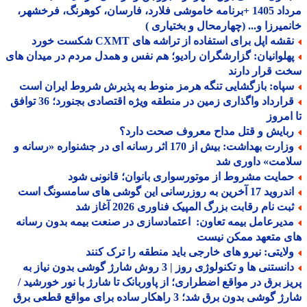
مرداد 1405 +برنامه خاموشی فلارد، فارسان، کوهرنگ، فرخشهر،
میرزا و... (چهارمحال و بختیاری )
شه اپل برای استفاده از تراشه های CXMT شکست خورد
هلوانیان: گزارشگران رادیو؛ هم نفس و همدل مردم در میدان های
 قرار دارند
پاه: بازگشایی تنگه هرمز منوط به پذیرش شروط ایران است
قرارداد واگذاری زمین در منطقه ویژه اقتصادی بجنورد؛ 36 توافق
امروز
بایش و قتل مداح معروف صحت دارد؟
وزارت بهداشت: بیش از 170 اثر رسانه ای در جشنواره «رسانه و
امت» داوری شد
مایت مشروط از موتورسواری بانوان؛ قانونی شود
د 17 آخرین به روزرسانی این گوشی های سامسونگ است
بت نام رقابت بزرگ المپیک فناوری 2026 آغاز شد
دیرعامل بیمه تعاون: اعتمادسازی در صنعت بیمه بدون رسانه
ی متعهد ممکن نیست
لایتی: نیرو های خارجی باید منطقه را ترک کنند
دانستنی ها و تکنولوژی روز | 3 روش شارژ گوشی بدون نیاز به
ز برق در مواقع اضطراری؛ از پاوربانک تا شارژ با نور خورشید /
شارژ گوشی بدون برق شد؛ 3 راهکار ساده برای مواقع قطعی برق