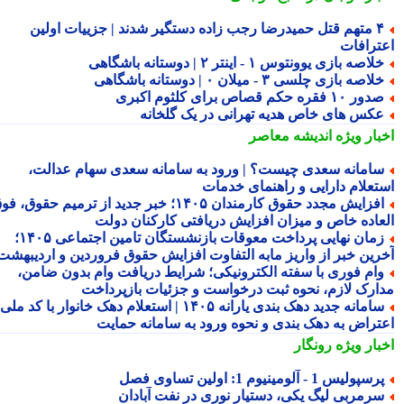
۴ متهم قتل حمیدرضا رجب زاده دستگیر شدند | جزییات اولین
ترافات
لاصه بازی یوونتوس ۱ - اینتر ۲ | دوستانه باشگاهی
لاصه بازی چلسی ۳ - میلان ۰ | دوستانه باشگاهی
ور ۱۰ فقره حکم قصاص برای کلثوم اکبری
کس های خاص هدیه تهرانی در یک گلخانه
بار ویژه
اندیشه معاصر
امانه سعدی چیست؟ | ورود به سامانه سعدی سهام عدالت،
تعلام دارایی و راهنمای خدمات
افزایش مجدد حقوق کارمندان ۱۴۰۵؛ خبر جدید از ترمیم حقوق، فوق
عاده خاص و میزان افزایش دریافتی کارکنان دولت
زمان نهایی پرداخت معوقات بازنشستگان تامین اجتماعی ۱۴۰۵؛
رین خبر از واریز مابه التفاوت افزایش حقوق فروردین و اردیبهشت
ام فوری با سفته الکترونیکی؛ شرایط دریافت وام بدون ضامن،
ارک لازم، نحوه ثبت درخواست و جزئیات بازپرداخت
سامانه جدید دهک بندی یارانه ۱۴۰۵ | استعلام دهک خانوار با کد ملی،
تراض به دهک بندی و نحوه ورود به سامانه حمایت
بار ویژه
رونگار
سپولیس 1 - آلومینیوم 1: اولین تساوی فصل
رمربی لیگ یکی، دستیار نوری در نفت آبادان