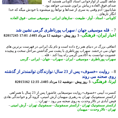
د کلیپی از آوازخوانی استاد کاویانی هستید که
ی فوق العاده زیباش براتون شنیدنی خواهد بود. -
انیوز- آدم وقتی یه سری از صداها و نواها رو میشنوه با خودش میگه که خدا
ر تارهای ...
یانی
-
استاد
-
آواز
-
طبیعت
-
سازهای ایرانی
-
موسیقی سنتی
-
فوق العاده
قله موسیقی جهان / سهراب پورناظری گرمی نشین شد
ار ایران
-
فرهنگی
-
5 روز پیش - دوشنبه 12 مرداد 1405، 17:01
82017245
اقی بزرگ در دنیای هنر رخ داده است و نام یک ایرانی در فهرست برترین های
ن می درخشد. سهراب پورناظری با پشت سر گذاشتن مراحل سخت و پیچیده
یت توانست به آکادمی گرمی راه پیدا کند. - قله ...
اب پورناظری
-
موسیقی
-
ایران
-
سهراب
-
جهان
-
ایرانی
-
گرمی
روایت «خسوف» پس از 23 سال/ نوازندگان توانمندتر از گذشته
ی صحنه می روند
ا
-
فرهنگی
-
5 روز پیش - دوشنبه 12 مرداد 1405، 12:35
82015162
کنسرت آیینی «خسوف» روایت موسیقایی عاشورا پس از 23 سال با همراهی
ستر سمفونیک تهران به رهبری میهمان آرش امینی، گروه کُر و خوانندگی هادی
 آبادی در تالار وحدت به روی صحنه می رود. - تهران- ...
ستر سمفونیک تهران
-
ارکستر سمفونیک
-
سمفونیک تهران
-
آرش امینی
-
ان
-
تالار وحدت
-
میهمان