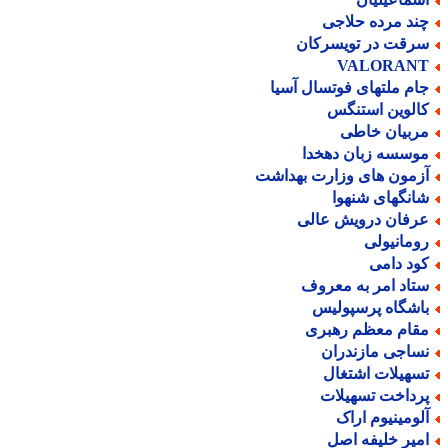
ند مرده حلاجی
رقت در تویسرکان
VALORAN
ام ملتهای فوتسال آسیا
الوین استنگس
ربیان خاطی
وسسه زبان دهخدا
زمون های وزارت بهداشت
انگهای شنهوا
رفان درویش عالی
ومانیولی
ود دامی
تاد امر به معروف
اشگاه پرسپولیس
قام معظم رهبری
ساجی مازندران
سهیلات اشتغال
رداخت تسهیلات
لومینیوم اراک
میر خلیفه اصل