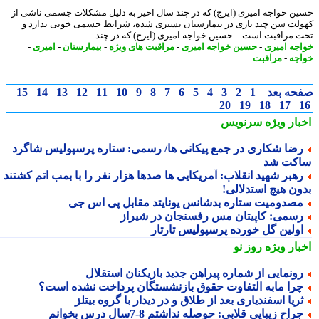
ن خواجه امیری (ایرج) که در چند سال اخیر به دلیل مشکلات جسمی ناشی از
لت سن چند باری در بیمارستان بستری شده، شرایط جسمی خوبی ندارد و
 مراقبت است. - حسین خواجه امیری (ایرج) که در چند ...
جه امیری
-
حسین خواجه امیری
-
مراقبت های ویژه
-
بیمارستان
-
امیری
-
جه
-
مراقبت
حه بعد
1
2
3
4
5
6
7
8
9
10
11
12
13
14
15
20
19
18
17
بار ویژه
سرنویس
ضا شکاری در جمع پیکانی ها/ رسمی: ستاره پرسپولیس شاگرد
کت شد
هبر شهید انقلاب: آمریکایی ها صدها هزار نفر را با بمب اتم کشتند
ون هیچ استدلالی!
صدومیت ستاره بدشانس یونایتد مقابل پی اس جی
سمی: کاپیتان مس رفسنجان در شیراز
ولین گل خورده پرسپولیسِ تارتار
بار ویژه
روز نو
ونمایی از شماره پیراهن جدید بازیکنان استقلال
را مابه التفاوت حقوق بازنشستگان پرداخت نشده است؟
ریا اسفندیاری بعد از طلاق و در دیدار با گروه بیتلز
راح زیبایی قلابی: حوصله نداشتم 8-7سال درس بخوانم