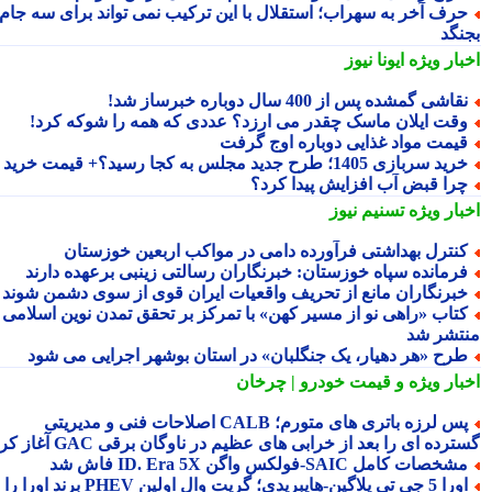
رف آخر به سهراب؛ استقلال با این ترکیب نمی تواند برای سه جام
نگد
بار ویژه
ایونا نیوز
قاشی گمشده پس از 400 سال دوباره خبرساز شد!
قت ایلان ماسک چقدر می ارزد؟ عددی که همه را شوکه کرد!
یمت مواد غذایی دوباره اوج گرفت
ید سربازی 1405؛ طرح جدید مجلس به کجا رسید؟+ قیمت خرید
را قبض آب افزایش پیدا کرد؟
بار ویژه
تسنیم نیوز
نترل بهداشتی فرآورده دامی در مواکب اربعین خوزستان
رمانده سپاه خوزستان: خبرنگاران رسالتی زینبی برعهده دارند
برنگاران مانع از تحریف واقعیات ایران قوی از سوی دشمن شوند
تاب «راهی نو از مسیر کهن» با تمرکز بر تحقق تمدن نوین اسلامی
تشر شد
رح «هر دهیار، یک جنگلبان» در استان بوشهر اجرایی می شود
بار ویژه
و قیمت خودرو | چرخان
پس لرزه باتری های متورم؛ CALB اصلاحات فنی و مدیریتی
رده ای را بعد از خرابی های عظیم در ناوگان برقی GAC آغاز کرد
شخصات کامل SAIC‑فولکس واگن ID. Era 5X فاش شد
اورا 5 جی تی پلاگین‑هایبریدی؛ گریت وال اولین PHEV برند اورا را به