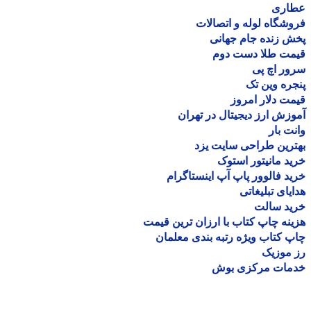
اری
شگاه لوله و اتصالات
 زنده جام جهانی
مت طلا دست دوم
ر اچ پی
ره وین تک
ت دلار امروز
زش ارز دیجیتال در تهران
ت بار
رین طراحی سایت یزد
د مانیتور استوک
د فالوور پاپ آپ اینستاگرام
یای تبلیغاتی
ید سالت
نه چاپ کتاب با ارزان ترین قیمت
 کتاب ویژه رتبه بندی معلمان
موزیک
مات مرکزی بوش