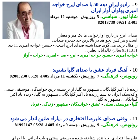
رادیو ایران دهه 50 با صدای ایرج خواجه
ری پهلوان آواز ایران
ا نیوز
-
سیاسی
-
5 روز پیش - دوشنبه 12 مرداد
82013739
1405
ی ایرج در تاریخ آوازخوانی ما یک متر و معیار
 و هر کس بخواهد در بالاترین حد حنجره صدایی
را مثال بزند، می گوید صدا شبیه صدای ایرج است. - حسین خواجه امیری 11 دی
باد، نطنز، ...
جه امیری
-
حسین خواجه امیری
-
ایرج
-
صدا
-
امیری
-
خواجه
-
آواز
آهنگ فریاد عشق با صدای گلپا بشنوید
نویس
-
فرهنگی
-
7 روز پیش - یکشنبه 11 مرداد 1405، 05:28
82005230
ه یاد اکبر گلپایگانی، مشهور به گلپا، از برجسته ترین خوانندگان موسیقی سنتی
اسیک ایران به شمار زنده یاد اکبر گلپایگانی، مشهور به گلپا، - زنده یاد اکبر
یگانی، مشهور به گلپا، ...
-
موسیقی سنتی
-
عشق
-
خوانندگان
-
مشهور
-
زندگی
-
فریاد
وقتی صدای علیرضا افتخاری در «یارا» طنین انداز می شود
نویس
-
فرهنگی
-
9 روز پیش - جمعه 9 مرداد 1405، 05:28
81992147
رضا افتخاری، خواننده شناخته شده موسیقی سنتی و پاپ ایرانی، با اجرای