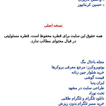
سین کرمانپور
نسخه اصلی
مه حقوق این سایت برای قطره محفوظ است. قطره مسئولیتی
در قبال محتوای مطالب ندارد.
ه باحال مگ
وبروکرز: مرجع معرفی بروکرها
د شلوار جین زنانه
مت گوشی
ان پدیا
احی سایت در مشهد
 نوزاد
لود تلگرام و تلگرام طلایی
د ممبر تلگرام بدون ریزش