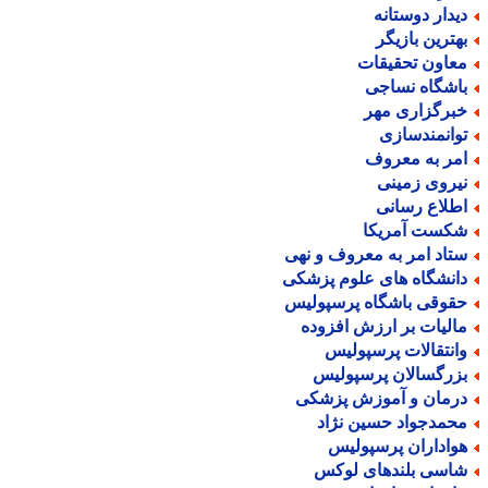
یدار دوستانه
هترین بازیگر
عاون تحقیقات
اشگاه نساجی
برگزاری مهر
وانمندسازی
مر به معروف
یروی زمینی
طلاع رسانی
کست آمریکا
تاد امر به معروف و نهی
انشگاه های علوم پزشکی
قوقی باشگاه پرسپولیس
الیات بر ارزش افزوده
انتقالات پرسپولیس
زرگسالان پرسپولیس
رمان و آموزش پزشکی
حمدجواد حسین نژاد
واداران پرسپولیس
اسی بلندهای لوکس