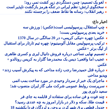
غو یک تصمیم: چمن دستگردی زیر کشت نمی رود!
خنگوی ارتش: نظم ایرانی در تنگه هرمز بازگشت ناپذیر است
هبر انقلاب: رسانه ها نقاط ضعف را برجسته نکنند
ار داغ:
پ استقلال، پرسپولیسی است(عکس) | ورزش سه
رید بعدی پرسپولیس بست!
س| چهره «نیکی کریمی» در 20 سالگی در سال 1370
رکیب پرسپولیس مقابل آلومینیوم/ چهره تیم تارتار برای استقبال
لیگ برتر +عکس
صمیم نهایی نساجی درباره فروش دانیال ایری و کسری طاهری
جیب اما واقعی؛ دیس بک محمدرضا گلزار به کریس رونالدو +
س
رباره قتل حمیدرضا رجب زاده مداحی که به پیکرش آسیب زدند+
یو مداحی
اجرای یک خبر از سردار وحیدی در مورد ساخت بمب اتمی
رپرست روابط عمومی شرکت ملی گاز ایران منصوب شد؛
د داوری پور
ند فوت و فن ساده برای ستفاده از قابلمه به جای فر
یمت طلا، سکه و دلار در بازار امروز به چه عددی رسید؟
جدول قطعی برق شهرکرد، بروجن و لردگان فردا یکشنبه 18