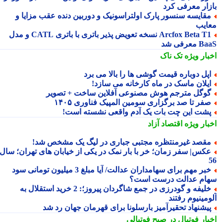
زار معرفی کرد
قایسه سنسور پارک اولتراسونیک و دوربین دنده عقب مزایا و
ایب
Arcfox Beta T1 نسخه تعویض پذیر باتری با باتری CATL و مدل
معرفی شد
بار ویژه
تک ناک
پل دوباره قیمت گوشی ها را بالا می برد
یلان ماسک در ماه کارخانه می سازد!
وگل مترجم هوش مصنوعی آفلاین ساخت + تصویر
فر تا صد برگزاری سومین المپیک فناوری ۱۴۰۵
شت این چت بات یک آدم واقعی نشسته است!
بار ویژه
اقتصاد آزاد
قصد غیرمنتظره مجتبی جباری در لیگ یک مشخص شد!
کس| سفر زمان؛ خر با بار نمک در یکی از خیابان های تهران؛ سال
خبر مهم برای سهامداران عدالت/ آیا مبلغ 3 میلیون تومانی سود
ام عدالت درست است؟
خلیفه و گودرزی در جمع شاگردان پیروز؛: 2 خرید استقلال به
مینیوم رفتند
یشنهاد تحقیرآمیز بارسلونا برای قهرمان جهان رد شد
بار فوتبال در صبح فوتبالی