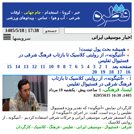
-
-
-
-
خبر
کرونا
استخدام
جام جهانی
اوقات
-
-
-
شرعی
آب و هوا
تماس
ویدئوهای ورزشی
17:38 | 1405/5/18
ار موسیقی ایرانی
سرویسها
همیشه بحث پول نیست!
«آنتیگونه»، از روایتی کلاسیک تا بازتاب فرهنگ شرقی در
ستیوال تفلیس
حه بعد
1
2
3
4
5
6
7
8
9
10
11
12
13
14
15
20
19
18
17
«آنتیگونه»، از روایتی کلاسیک تا بازتاب
هنگ شرقی در فستیوال تفلیس
نا
-
فرهنگی
-
1 ساعت پیش - یکشنبه 18 مرداد
82055635
1405
گردان نمایش «آنتیگونه» که تقدیر ویژه فستیوال
یس را برده است، گفت: در اجرای «آنتیگونه» از
اتمسفر شرقی، موسیقی ایرانی و حرکات شرقی استفاده کردیم. - آنتیگونه ، از
یتی کلاسیک ...
قی
-
فستیوال
-
موسیقی ایرانی
-
تفلیس
-
فرهنگ
-
کلاسیک
-
کارگردان