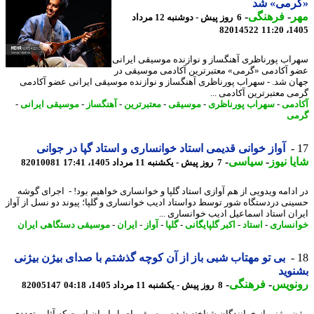
رمی» شد
ر
-
فرهنگی
-
6 روز پیش - دوشنبه 12 مرداد
82014522
1405
اب پورناظری آهنگساز و نوازنده موسیقی ایرانی
 آکادمی «گرمی» معتبرترین آکادمی موسیقی در
ن شد. - سهراب پورناظری آهنگساز و نوازنده موسیقی ایرانی عضو آکادمی
ی معتبرترین آکادمی ...
دمی
-
سهراب پورناظری
-
موسیقی
-
معتبرترین
-
آهنگساز
-
موسیقی ایرانی
-
ی
آواز خوانی قدیمی استاد خوانساری و استاد گپا در جوانی
ا نیوز
-
سیاسی
-
7 روز پیش - یکشنبه 11 مرداد 1405، 17:41
82010081
ادامه ویدویی از هم آوازی استاد گلپا و خوانساری خواهیم بود! - اجرای گوشه
نی دردستگاه شور توسط دواستاد ادیب خوانساری و گلپا؛ پیوند دو نسل از آواز
ان استاد اسماعیل ادیب خوانساری ...
نساری
-
استاد
-
اکبر گلپایگانی
-
گلپا
-
آواز
-
ایران
-
موسیقی دستگاهی ایران
بی تو مهتاب شبی باز از آن کوچه گذشتم با صدای بیژن بیژنی
وید
نویس
-
فرهنگی
-
8 روز پیش - یکشنبه 11 مرداد 1405، 04:18
82005147