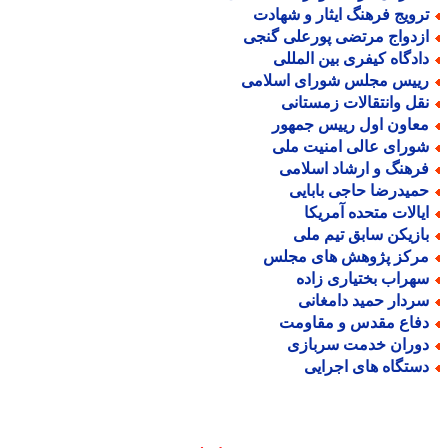
رویج فرهنگ ایثار و شهادت
زدواج مرتضی پورعلی گنجی
ادگاه کیفری بین المللی
ییس مجلس شورای اسلامی
قل وانتقالات زمستانی
عاون اول رییس جمهور
ورای عالی امنیت ملی
رهنگ و ارشاد اسلامی
میدرضا حاجی بابایی
یالات متحده آمریکا
ازیکن سابق تیم ملی
رکز پژوهش های مجلس
هراب بختیاری زاده
ردار حمید دامغانی
فاع مقدس و مقاومت
وران خدمت سربازی
ستگاه های اجرایی