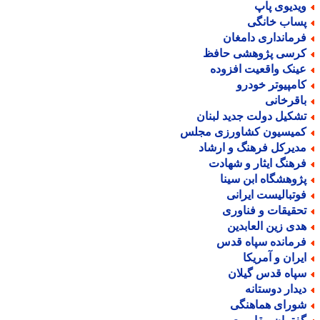
یدیوی پاپ
ساب خانگی
رمانداری دامغان
رسی پژوهشی حافظ
ینک واقعیت افزوده
امپیوتر خودرو
اقرخانی
شکیل دولت جدید لبنان
میسیون کشاورزی مجلس
دیرکل فرهنگ و ارشاد
رهنگ ایثار و شهادت
ژوهشگاه ابن سینا
وتبالیست ایرانی
حقیقات و فناوری
دی زین العابدین
رمانده سپاه قدس
یران و آمریکا
پاه قدس گیلان
یدار دوستانه
ورای هماهنگی