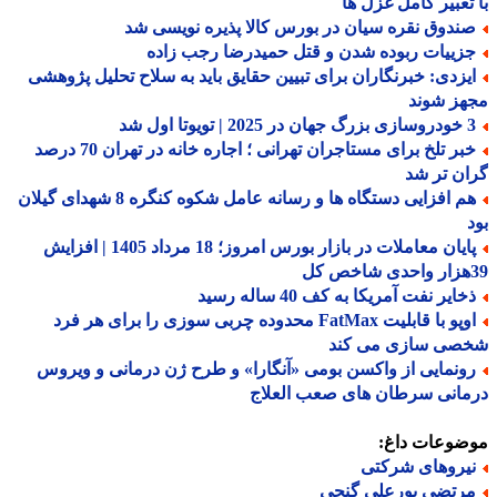
تعبیر کامل غزل ها
ندوق نقره سیان در بورس کالا پذیره نویسی شد
زییات ربوده شدن و قتل حمیدرضا رجب زاده
یزدی: خبرنگاران برای تبیین حقایق باید به سلاح تحلیل پژوهشی
هز شوند
 | تویوتا اول شد
خبر تلخ برای مستاجران تهرانی ؛ اجاره خانه در تهران 70 درصد
ن تر شد
هم افزایی دستگاه ها و رسانه عامل شکوه کنگره 8 شهدای گیلان
پایان معاملات در بازار بورس امروز؛ 18 مرداد 1405 | افزایش
ایر نفت آمریکا به کف 40 ساله رسید
اوپو با قابلیت FatMax محدوده چربی سوزی را برای هر فرد
صی سازی می کند
ونمایی از واکسن بومی «آنگارا» و طرح ژن درمانی و ویروس
انی سرطان های صعب العلاج
ضوعات داغ:
یروهای شرکتی
رتضی پورعلی گنجی