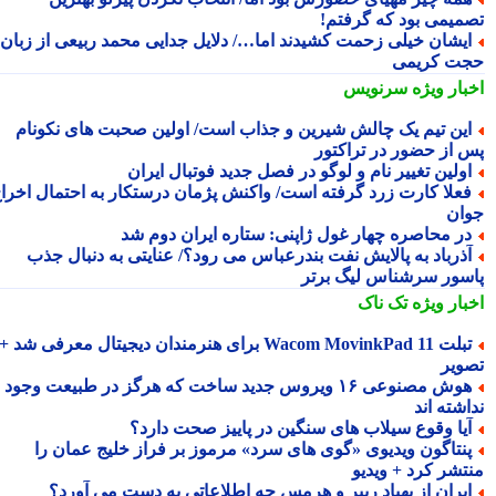
میمی بود که گرفتم!
یشان خیلی زحمت کشیدند اما…/ دلایل جدایی محمد ربیعی از زبان
ت کریمی
بار ویژه
سرنویس
ین تیم یک چالش شیرین و جذاب است/ اولین صحبت های نکونام
 از حضور در تراکتور
ولین تغییر نام و لوگو در فصل جدید فوتبال ایران
علا کارت زرد گرفته است/ واکنش پژمان درستکار به احتمال اخراج
ان
ر محاصره چهار غول ژاپنی: ستاره ایران دوم شد
ذرباد به پالایش نفت بندرعباس می رود؟/ عنایتی به دنبال جذب
سور سرشناس لیگ برتر
بار ویژه
تک ناک
تبلت Wacom MovinkPad 11 برای هنرمندان دیجیتال معرفی شد +
ویر
هوش مصنوعی ۱۶ ویروس جدید ساخت که هرگز در طبیعت وجود
شته اند
یا وقوع سیلاب های سنگین در پاییز صحت دارد؟
نتاگون ویدیوی «گوی های سرد» مرموز بر فراز خلیج عمان را
تشر کرد + ویدیو
یران از پهپاد ریپر و هرمس چه اطلاعاتی به دست می آورد؟