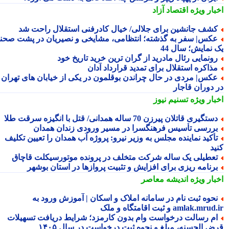
بار ویژه
اقتصاد آزاد
شف جانشین برای جلالی/ خیال کادرفنی استقلال راحت شد
کس| سفر به گذشته؛ انتظامی، مشایخی و نصیریان در پشت صحنه
 نمایش؛ سال 44
ونمایی رئال مادرید از گران ترین خرید تاریخ خود
ذاکره استقلال برای تمدید قرارداد آدان
کس| مردی در حال چراندن بوقلمون در یکی از خیابان های تهران
 دوران قاجار
بار ویژه
تسنیم نیوز
ستگیری قاتلان پیرزن 70 ساله همدانی/ قتل با انگیزه سرقت طلا
ررسی تأسیس فرهنگسرا در مسیر ورودی زندان همدان
أکید نماینده مجلس به وزیر نیرو: پروژه آب همدان را تعیین تکلیف
ید
عطیلی یک ساله شرکت متخلف در پرونده موتورسیکلت قاچاق
رنامه ریزی برای افزایش و تثبیت پروازها در استان بوشهر
بار ویژه
اندیشه معاصر
حوه ثبت نام در سامانه املاک و اسکان | آموزش ورود به
amlak.mr و ثبت اقامتگاه و ملک
م رسالت درخواست وام بدون کارمزد؛ شرایط دریافت تسهیلات
ض الحسنه، مبلغ و نحوه ثبت درخواست در سال ۱۴۰۵