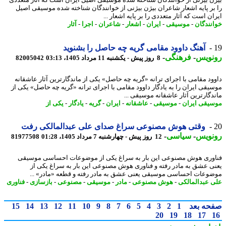
ن بیژنی از خوانندگان شناخته شده موسیقی اصیل ایران است که آثار متعددی
بر پایه اشعار شاعران بیژن بیژنی از خوانندگان شناخته شده موسیقی اصیل
ن است که آثار متعددی را بر پایه اشعار ...
نندگان
-
موسیقی
-
ایران
-
اشعار
-
شاعران
-
اجرا
-
آثار
آهنگ داوود مقامی گریه چه حاصل را بشنوید
نویس
-
فرهنگی
-
8 روز پیش - یکشنبه 11 مرداد 1405، 03:13
82005042
ود مقامی با اجرای ترانه «گریه چه حاصل» یکی از ماندگارترین آثار عاشقانه
یقی ایران را به یادگار داوود مقامی با اجرای ترانه «گریه چه حاصل» یکی از
دگارترین آثار عاشقانه موسیقی ...
یقی ایران
-
موسیقی
-
عاشقانه
-
ایران
-
گریه
-
یادگار
-
یکی از
وقتی هوش مصنوعی سراغ صدای علی عبدالمالکی رفت
نویس
-
سیاسی
-
12 روز پیش - چهارشنبه 7 مرداد 1405، 01:28
81977508
وری هوش مصنوعی این بار به سراغ یکی از موضوعات احساسی موسیقی
ی عشق به مادر رفته و فناوری هوش مصنوعی این بار به سراغ یکی از
وعات احساسی موسیقی یعنی عشق به مادر رفته و قطعه «مادر» ...
 عبدالمالکی
-
هوش مصنوعی
-
مادر
-
موسیقی
-
مصنوعی
-
بازسازی
-
فناوری
حه بعد
1
2
3
4
5
6
7
8
9
10
11
12
13
14
15
20
19
18
17