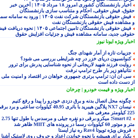
اخبار بازنشستگان کشوری امروز ۱۸ مرداد ۱۴۰۵ | آخرین خبر
وق، فیش حقوقی، احکام و متناسب سازی بازنشستگان
فیش حقوقی بازنشستگان شرکت نفت ۱۴۰۵ | ورود به سامانه سما
مشاهده فیش حقوقی بازنشستگان نفت
فیش حقوقی بازنشستگان تامین اجتماعی ۱۴۰۵ | نحوه دریافت فیش
وقی جدید، سامانه مشاهده فیش و جزئیات افزایش حقوق
بار ویژه
ایونا نیوز
زییات تازه از آمار شهدای جنگ
نوانسیون دریای خزر در چه شرایطی بررسی می شود؟
وایت فرزند شهید لاریجانی از نحوه شناسایی پدرش برای ترور
تانیاهو زیر بار طرح ترامپ نرفت
ی ان ان: ترامپ برتری جمهوری خواهان در اقتصاد و امنیت ملی را
 دست داده است
بار ویژه
و قیمت خودرو | چرخان
گونه محل اتصال بدنه و برق دزدی خودرو را پیدا و رفع کنیم
نیسان NX7 پلاگین هیبرید با باتری 40.95 کیلووات ساعتی و برد برقی
 معرفی شد
Smart #2؛ میکرو-برقی دو نفره جیلی و مرسدس با طول تنها 2.75
ور 60 کیلووات رسماً در پرونده های MIIT ظاهر شد
روش ویژه تویوتا Rav4 ره نیاز ایستا
کبار برای همیشه با نحوه خواندن اعداد و حروف روی لاستیک آشنا