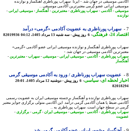
دمی موسیقی در جهان شد. - ایرنا: سهراب پورناظری آهنگساز و نوازنده
یقی ایرانی عضو گِرمی معتبرترین آکادمی موسیقی ...
یقی
-
آکادمی
-
سهراب پورناظری
-
معتبرترین
-
آهنگساز
-
موسیقی ایرانی
-
زنده
سهراب پورناظری به عضویت آکادمی «گرمی» درآمد
اد 24
-
فرهنگی
-
6 روز پیش - سه شنبه 13 مرداد 1405، 04:12
82019936
اب پورناظری آهنگساز و نوازنده موسیقی ایرانی عضو آکادمی «گرمی»
برترین آکادمی موسیقی در جهان شد. -
اب پورناظری
-
آکادمی
-
موسیقی ایرانی
-
موسیقی
-
سهراب
-
معتبرترین
-
گساز
عضویت سهراب پورناظری / ورود به آکادمی موسیقی گرمی
ار لحظه ای
-
سیاسی
-
6 روز پیش - دوشنبه 12 مرداد 1405، 20:01
82018
اب پورناظری نوازنده و آهنگساز برجسته موسیقی ایران به عضویت رسمی
دمی ضبط یا همان آکادمی گرمی درآمد. این آکادمی متولی برگزاری جوایز معتبر
ی در سطح جهان است. سهراب پورناظری به ...
اب پورناظری
-
آکادمی
-
موسیقی
-
موسیقی ایران
-
گرمی
-
برگزاری
-
ویت
آهنگساز مشهور ایرانی عضو آکادمی گرمی شد