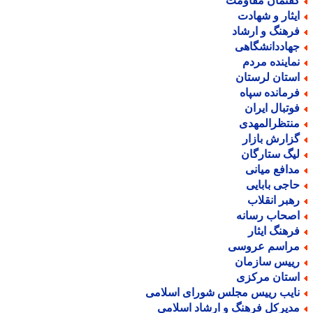
فتمان مقاومت
یثار و شهادت
رهنگ و ارشاد
هاددانشگاهی
ماینده مردم
ستان لرستان
رمانده سپاه
وتبال ایران
نتظرالمهدی
زارش بازار
یگ ستارگان
دافع میانی
اجی بابایی
هبر انقلاب
صحاب رسانه
رهنگ ایثار
راسم عروسی
ییس سازمان
ستان مرکزی
ایب رییس مجلس شورای اسلامی
دیرکل فرهنگ و ارشاد اسلامی