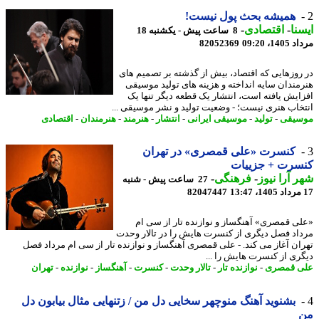
همیشه بحث پول نیست!
نا
-
اقتصادی
-
8 ساعت پیش - یکشنبه 18
1، 09:20
82052369
روزهایی که اقتصاد، بیش از گذشته بر تصمیم های
مندان سایه انداخته و هزینه های تولید موسیقی
ایش یافته است، انتشار یک قطعه دیگر تنها یک
خاب هنری نیست؛ - وضعیت تولید و نشر موسیقی ...
یقی
-
تولید
-
موسیقی ایرانی
-
انتشار
-
هنرمند
-
هنرمندان
-
اقتصادی
کنسرت «علی قمصری» در تهران
سرت + جزییات
 آرا نیوز
-
فرهنگی
-
27 ساعت پیش - شنبه
82047447
ی قمصری» آهنگساز و نوازنده تار از سی ام
اد فصل دیگری از کنسرت هایش را در تالار وحدت
ان آغاز می کند. - علی قمصری آهنگساز و نوازنده تار از سی ام مرداد فصل
ری از کنسرت هایش را ...
 قمصری
-
نوازنده تار
-
تالار وحدت
-
کنسرت
-
آهنگساز
-
نوازنده
-
تهران
بشنوید آهنگ منوچهر سخایی دل من / زتنهایی مثال بیابون دل