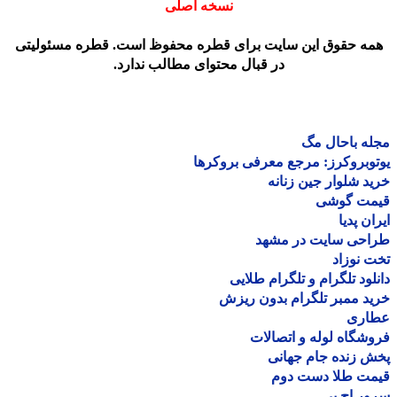
نسخه اصلی
مه حقوق این سایت برای قطره محفوظ است. قطره مسئولیتی
در قبال محتوای مطالب ندارد.
ه باحال مگ
وبروکرز: مرجع معرفی بروکرها
د شلوار جین زنانه
مت گوشی
ان پدیا
احی سایت در مشهد
 نوزاد
لود تلگرام و تلگرام طلایی
د ممبر تلگرام بدون ریزش
اری
شگاه لوله و اتصالات
 زنده جام جهانی
مت طلا دست دوم
ر اچ پی