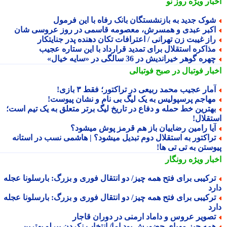
بار ویژه
روز نو
وک جدید به بازنشستگان بانک رفاه با این فرمول
کبر عبدی و همسرش، معصومه قاسمی در روز عروسی شان
از غیبت زن تهرانی / اعترافات تکان دهنده پدر جنایتکار
ذاکره استقلال برای تمدید قرارداد با این ستاره عجیب
هره گوهر خیراندیش در 36 سالگی در «سایه خیال»
بار فوتبال در صبح فوتبالی
مار عجیب محمد ربیعی در تراکتور؛ فقط ۳ بازی!
هاجم پرسپولیس به یک لیگ بی نام و نشان پیوست!
هترین خط حمله و دفاع در تاریخ لیگ برتر متعلق به یک تیم است؛
تقلال!
یا رامین رضاییان باز هم قرمز پوش میشود؟
راکتور به استقلال دوم تبدیل میشود؟ | هاشمی نسب در استانه
وستن به تی تی ها!
بار ویژه
رونگار
رکیبی برای فتح همه چیز/ دو انتقال فوری و بزرگ: بارسلونا عجله
رد
رکیبی برای فتح همه چیز/ دو انتقال فوری و بزرگ: بارسلونا عجله
رد
صویر عروس و داماد ارمنی در دوران قاجار
مه چیز مهیای حضورش بود اما/ انتخاب نکردن پیرلو بهترین