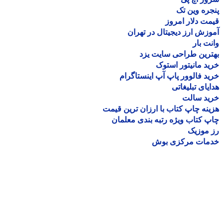
ره وین تک
ت دلار امروز
زش ارز دیجیتال در تهران
ت بار
رین طراحی سایت یزد
د مانیتور استوک
د فالوور پاپ آپ اینستاگرام
یای تبلیغاتی
ید سالت
نه چاپ کتاب با ارزان ترین قیمت
 کتاب ویژه رتبه بندی معلمان
موزیک
مات مرکزی بوش