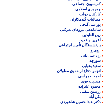
میسیون اجتماعی
مهوری اسلامی
ارکنان دولت
طالبات گندمکاران
ورعلی گنجی
اماندهی نیروهای شرکتی
ین العابدین
خرین وضعیت
ازنشستگان تأمین اجتماعی
ومرو
ن علی دایی
ورچه
عید یحیایی
نجمن دفاع از حقوق معلولان
حمد طمراسی
دیریت قوی
حمود علیزاده
رندین سفلی
کن آباد
کتر عبدالحسین شاهوردی