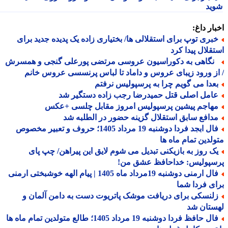
ید
ار داغ:
بری توپ برای استقلالی ها/ بختیاری زاده یک پدیده جدید برای
قلال پیدا کرد
گاهی به دکوراسیون عروسی مرتضی پورعلی گنجی و همسرش
ز ورود زیبای عروس و داماد تا لباس پرنسسی عروس خانم
عدا می گویم چرا به پرسپولیس نرفتم
امل اصلی قتل حمیدرضا رجب زاده دستگیر شد
هاجم پیشین پرسپولیس امروز مقابل چلسی +عکس
دافع سابق استقلال گزینه حضور در الطلبه شد
فال ابجد فردا دوشنبه 19 مرداد 1405؛ حروف و تعبیر مخصوص
لدین تمام ماه ها
ک روز به بازیکنی تبدیل می شوم لایق این پیراهن/ چپ پای
سپولیس: خداحافظ عشق من!
فال ارمنی دوشنبه 19مرداد ماه 1405 | پیام الهه خوشبختی ارمنی
ی فردا شما
لنسکی برای دریافت موشک پاتریوت دست به دامن آلمان و
ستان شد
فال حافظ فردا دوشنبه 19 مرداد 1405؛ طالع متولدین تمام ماه ها