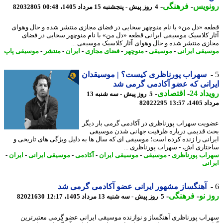
نویس
-
فرهنگی
-
4 روز پیش - پنجشنبه 15 مرداد 1405، 00:48
82032805
ه «دل من» با نام منوچهر سخایی در فضای مجازی منتشر شده و حال وهوای
ر کلاسیک موسیقی ایرانی قطعه «دل من» با نام منوچهر سخایی در فضای
زی منتشر شده و حال وهوای آثار کلاسیک موسیقی ...
یقی ایرانی
-
موسیقی
-
منوچهر
-
فضای مجازی
-
ایران
-
منتشر
-
موسیقی پاپ
سهراب پورناظری کیست؟ | موسیقدان
انی که عضو آکادمی گرمی شد
اد 24
-
اقتصادی
-
5 روز پیش - سه شنبه 13
1، 13:57
82022295
یت سهراب پورناظری در آکادمی گرمی بار دیگر
 قدیمی درباره ظرفیت جهانی شدن موسیقی
انی را زنده کرده است؛ موسیقی ای که سال ها به دلیل ویژگی های تاریخی و
تاری اش، - سهراب پورناظری ...
اب پورناظری
-
موسیقی
-
موسیقی ایران
-
آکادمی
-
موسیقی ایرانی
-
ایران
-
انی
آهنگساز مشهور ایرانی عضو آکادمی گرمی شد
 نو
-
فرهنگی
-
5 روز پیش - سه شنبه 13 مرداد 1405، 12:17
82021630
اب پورناظری آهنگساز و نوازنده موسیقی ایرانی عضو گِرمی معتبرترین