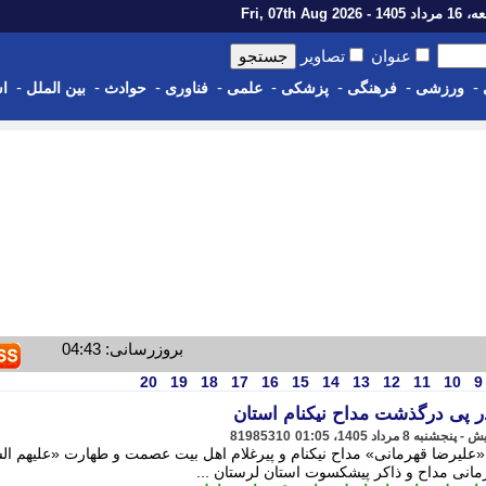
14 - Fri, 07th Aug 2026
عنوان
تصاویر
-
-
-
-
-
-
-
-
ورزشی
فرهنگی
پزشکی
علمی
فناوری
حوادث
بین الملل
اس
بروزرسانی: 04:43
20
19
18
17
16
15
14
13
12
11
10
9
در پی درگذشت مداح نیکنام استان
81985310
«علیرضا قهرمانی» مداح نیکنام و پیرغلام اهل بیت عصمت و طهارت «علیهم ال
مانی مداح و ذاکر پیشکسوت استان لرستان ...