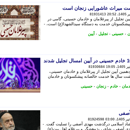
شت میراث عاشورایی زنجان است
81931413
ین تجلیل از پیرغلامان و خادمان حسینی، گامی در
پیشکسوتان خدمت به دستگاه سیدالشهدا(ع) است، -
ن
-
حسینی
-
تجلیل
-
آیین
81930684
همین آیین تجلیل از پیرغلامان و خادمان حسینی،
شت سال ها خدمت خالصانه پیشکسوتان و خادمان
دمان
-
خادم
-
زنجان
-
حسینی
آصفی
81924598
شاد اسلامی درگذشت مهدی آصفی را تسلیت گفت. -
 آصفی، شاعر، پژوهشگر و پیرغلام اهل بیت(ع)