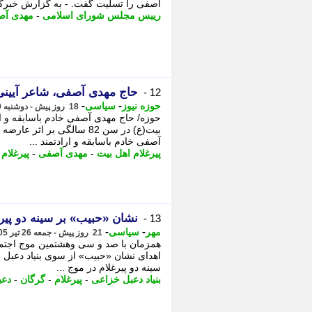
آصفی را تسلیت گفت. - به گزارش خبرگز
رییس مجلس شورای اسلامی
-
مهدی آص
حاج مهدی آصفی، شاعر آیینی
12 -
-
-
حوزه نیوز
سیاسی
18 روز پیش - دوشنبه 29 تیر 1405، 12:27
حوزه/ حاج مهدی آصفی خادم باسابقه و ار
بیت(ع) در سن 82 سالگی بر
آصفی خادم باسابقه و ارادتمند ...
پیرغلام اهل بیت
-
مهدی آصفی
-
پیرغلام
-
نشان «حبیب» بر سینه دو پیرغلام در موج 138
13 -
-
-
مهر
سیاسی
21 روز پیش - جمعه 26 تیر 1405، 05:35
همزمان با صد و سی وهشتمین موج اجتماع 
اهدای نشان «حبیب» از سوی بنیاد دعبل 
سینه دو پیرغلام در موج ...
بنیاد دعبل خزاعی
-
پیرغلام
-
گرگان
-
دعب