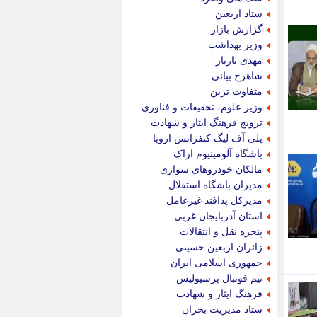
پویه آنلاین
ستاد اربعین
پیام نفت
گزارش بازار
تابناک
وزیر بهداشت
تازه نیوز
مهدی تارتار
تبیان
شاهرخ بیانی
تجارت نیوز
متفاوت ترین
تحریریه
وزیر علوم، تحقیقات و فناوری
ترابر نیوز
ترویج فرهنگ ایثار و شهادت
ترفندباز
پلی آف لیگ کنفرانس اروپا
تریبون اقتصاد
باشگاه آلومینیوم اراک
تسنیم نیوز
مالکان خودروهای سواری
تک ناک
مدیران باشگاه استقلال
تکراتو
مدیرکل پدافند غیرعامل
توریسم آنلاین
استان آذربایجان غربی
تولید نیوز
پنجره نقل و انتقالات
تیتر فوری
زائران اربعین حسینی
تیکنا
جمهوری اسلامی ایران
جاب ویژن
تیم فوتبال پرسپولیس
جار نیوز
فرهنگ ایثار و شهادت
جالبتر
ستاد مدیریت بحران