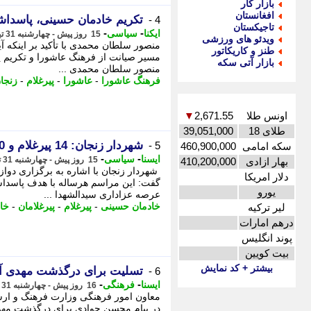
بازار کار
افغانستان
تکریم خادمان حسینی، پاسدا
4 -
تاجیکستان
-
-
ایکنا
سیاسی
15 روز پیش - چهارشنبه 31 تیر 1405، 20:52
ویدئو های ورزشی
منصور سلطان محمدی با تأکید بر اینکه آی
طنز و کاریکاتور
مسیر صیانت از فرهنگ عاشورا و تکریم 
بازار آتی سکه
منصور سلطان محمدی ...
فرهنگ عاشورا
-
عاشورا
-
پیرغلام
-
زنجا
اونس طلا
2,671.55
▼
طلای 18
39,051,000
شهردار زنجان: 14 پیرغلام و 10 خادم حسینی در آیین امسال تجلیل شدند
5 -
سکه امامی
460,900,000
-
-
ایسنا
سیاسی
15 روز پیش - چهارشنبه 31 تیر 1405، 19:05
بهار ازادی
410,200,000
شهردار زنجان با اشاره به برگزاری دوازد
دلار امریکا
گفت: این مراسم هرساله با هدف پاسدا
یورو
عرصه عزاداری سیدالشهدا ...
خادمان حسینی
-
پیرغلام
-
پیرغلامان
-
خا
لیر ترکیه
درهم امارات
پوند انگلیس
بیت کویین
بیشتر + کد نمایش
تسلیت برای درگذشت مهدی 
6 -
-
-
ایسنا
فرهنگی
16 روز پیش - چهارشنبه 31 تیر 1405، 03:00
معاون امور فرهنگی وزارت فرهنگ و ار
در پیام محسن جوادی برای درگذشت مهدی