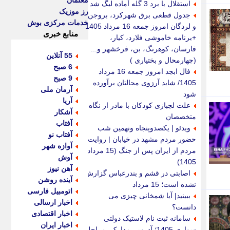
معلمان
استقلال با برد 3 گله آماده لیگ شد
رز موزیک
جدول قطعی برق شهرکرد، بروجن
خدمات مرکزی بوش
و لردگان امروز جمعه 16 مرداد 1405
منابع خبری
+برنامه خاموشی فلارد، کیار،
فارسان، کوهرنگ، بن، فرخشهر و...
55 آنلاین
(چهارمحال و بختیاری )
6 صبح
فال ابجد امروز جمعه 16 مرداد
9 صبح
1405/ شاید آرزوی محالتان برآورده
آرمان ملی
شود
آریا
علت لجبازی کودکان با مادر از نگاه
آشکار
متخصصان
آفتاب
ویدئو | یکصدوپنجاه ونهمین شب
آفتاب نو
حضور مردم مشهد در خیابان | روایت
آوازه شهر
مردم از ایران پس از جنگ (15 مرداد
آوش
1405)
آهن نیوز
اصابتی در قشم و بندرعباس گزارش
آینده روشن
نشده است؛ 15 مرداد
اتومبیل فارسی
ببینید| آیا شمخانی چیزی می
اخبار ارسالی
دانست؟
اخبار اقتصادی
سامانه ثبت نام لاستیک دولتی
اخبار ایران
سواری 1405؛ آدرس، مدارک، مراحل