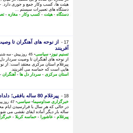
هیئت ها، کسب وکار جمع و جوری دارد. - د
دستگاه های تعمیرات سیستم ...
دستگاه
-
هیئت
-
کسب وکار
-
مغازه
-
تعم
از نوحه های آهنگران تا وصی
17 -
آفرینند
-
-
تسنیم نیوز
سیاسی
45 روز پیش - سه شنبه 2 تیر 1405، 10:25
از نوحه های آهنگران تا وصیت سردار دل
پیرغلام استان مرکزی معتقد است: از نو
هایی است که حماسه می آفرینند.
استان مرکزی
-
سردار دل ها
-
آهنگران
-
پیرغلام 80 ساله بافقی؛ دلداده حسینی در لباس شمر
18 -
-
-
خبرگزاری صداوسیما
سیاسی
47 روز پیش - یکشنبه 31 خرداد 1405، 16:00
ساله بار دیگر آماده ایفای نقشی می شو
پیرغلام
-
عاشورا
-
حماسه کربلا
-
خبرگزا