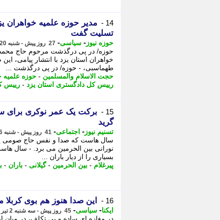
مدیر حوزه علمیه خواهران یز
14 -
تسلیت گفت
-
-
حوزه نیوز
سیاسی
27 روز پیش - شنبه 20 تیر 1405، 13:42
حوزه/ در پی درگذشت مرحوم حاج محمد ط
خواهران استان یزد با انتشار پیامی، ای
طهماسبی، - حوزه/ در پی درگذشت ...
حجت الاسلام والمسلمین
-
حوزه علمیه خ
رییس کل دادگستری استان یزد
-
رییس ک
برکت یک عمر نوکری برای سید
15 -
گرید
-
-
تسنیم نیوز
اجتماعی
41 روز پیش - شنبه 6 تیر 1405، 15:30
سال هاست که صدا و نفس حاج صومی پیرغل
نورانی بین الحرمین می برد. - سال هاس
بسیاری را از دیار باران ...
پیرغلام
-
بین الحرمین
-
گیلانی
-
باران
-
ب
این صدا هنوز هم بوی کربلا 
16 -
-
-
ایکنا
سیاسی
45 روز پیش - سه شنبه 2 تیر 1405، 12:07
در مغازه ای ساده و بی تکلف، در میان ا