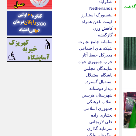
شکرآباد
اینتیتر
گذشت
Netherlands
ایونا نیوز
پیتسبورگ استیلرز
بازتاب آنلاین
قیمت تلفن همراه
باشگاه خبرنگاران
کاهش وزن
باغستان نیوز
گازگیشه
بامبوک
سامانه جامع تجارت
ببین و بخون
شبکه های اجتماعی
بدینسان
مدیرکل حفظ آثار
بنکر
حزب جمهوری خواه
بیت ران
نمایندگان مجلس
پارس فوتبال
باشگاه استقلال
پارسینه
استقبال گسترده
پارسینه پلاس
دیدار دوستانه
پاز آنلاین
شهرستان هرسین
پاس گل
انقلاب فرهنگی
پانا
جمهوری اسلامی
پرتو نیوز
بختیاری زاده
پرسون
علی لاریجانی
پنجره نیوز
سرمایه گذاری
پویامگ
سگ های ولگرد