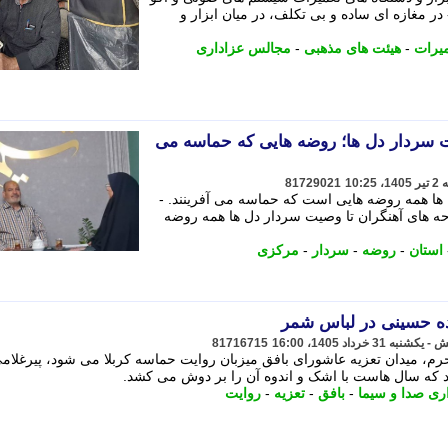
ر مغازه ای ساده و بی تکلف، در میان ابزار و
یرات
-
هیئت های مذهبی
-
مجالس عزاداری
ت سردار دل ها؛ روضه هایی که حماسه می
81729021
 ها همه روضه هایی است که حماسه می آفرینند. -
حه های آهنگران تا وصیت سردار دل ها همه روضه
استان
-
روضه
-
سردار
-
مرکزی
81716715
د که سال هاست با اشک و اندوه آن را بر دوش می کشد.
ری صدا و سیما
-
بافق
-
تعزیه
-
روایت