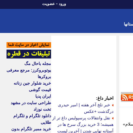
-
ورود
عضویت
تانها
مجله باحال مگ
یوتوبروکرز: مرجع معرفی
بروکرها
خرید شلوار جین زنانه
قیمت گوشی
ایران پدیا
اخبار داغ:
طراحی سایت در مشهد
خبر تلخ آخر هفته | امیر حیدری
تخت نوزاد
درگذشت +عکس
دانلود تلگرام و تلگرام
نقل وانتقالات پرسپولیس داغ تر از
طلایی
سلام»
همیشه؛ 3 خرید بزرگ سرخ ها در
خرید ممبر تلگرام بدون
آستانه نهایی شدن | آخرین لیست