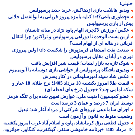
لی!
یدیو| هایلایت بازی اژدهاکش، خرید جدید پرسپولیس
چطوری یاغی؟!»؛ کنایه بامزه پیروز قربانی به ابوالفضل جلالی
 از بازی پرسپولیس
کس / ورزش لاکچری الهام پاوه نژاد در میانه تابستان
ز بن بست الوحده تا دوراهی پرسپولیس و تراکتور/ چرا انتقال
انی در هاله ای از ابهام است؟
نعت نفت امیدهای قرمزپوش را شکست داد/ اولین پیروزی
ی در آبادان مقابل پرسپولیس
وک تازه به بازار لبنیات؛ قیمت شیر افزایش یافت
یدیوی باشگاه پرسپولیس از حواشی بازی دوستانه با آلومینیوم
کس شاد سپند امیرسلیمانی در کنار پسرش
قیمت طلا امروز یکشنبه 18 مرداد 1405؛ نرخ طلای 18 عیار و
 امامی چند؟ +جدول (نرخ های لحظه ای)
ضو کمیسیون امنیت ملی: عوارض تعیین شده برای تنگه هرمز
ران 7 درصد و عمان 3 درصد است
جرای ساماندهی نیروهای شرکتی از مرداد آغاز شد؛ تبدیل
یت منوط به قانون و آزمون است
دول قطعی برق کرمانشاه، پاوه و اسلام آباد غرب امروز یکشنبه
18 مرداد 1405 +برنامه خاموشی سنقر، گیلانغرب، کنگاور، جوانرود،