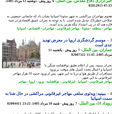
رگزاری دفاع مقدس
-
بین الملل
-
6 روز پیش - دوشنبه 12 مرداد 1405،
82012915
07
م مهاجران مراکشی به شهر سئوتا اسپانیا نشان داد که جابجایی جمعیتی به
حی خطرناک تبدیل شده است. با به توجه به بحران عمیق اقتصادی در شبه
 هند که در پی انسداد تنگه هرمز پدید آمده، ...
جر
-
منطقه
-
سئوتا
-
مهاجر غیرقانونی
-
مهاجران
-
اقتصادی
-
اسپانیا
موسم گردشگری اروپا در معرض تهدید
ی است
اران
-
بین الملل
-
7 روز پیش - یکشنبه 11
1، 11:45
82007322
ان سبته، پس از اعلام تعلیق توافقنامه شنگن با
انیا و اعمال مجدد کنترل های موقت بر ورود
مسافران از طریق هوا و دریا به این شهر، پس از ورود حدود 50 هزار مهاجر
انونی به این شهر، - ...
جر غیرقانونی
-
اسپانیا
-
غیرقانونی
-
توافقنامه
-
ورود
-
اروپا
-
مهاجر
ببینید| ویدئوی سلفی مهاجر غیرقانونی مراکشی در حال شنا به
 اسپانیا
اد 24
-
بین الملل
-
7 روز پیش - شنبه 10 مرداد 1405، 23:22
82004411