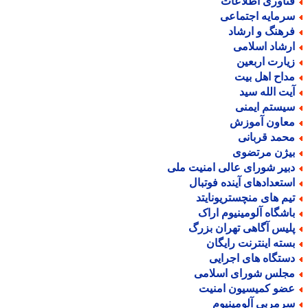
ناوری اطلاعات
رمایه اجتماعی
رهنگ و ارشاد
رشاد اسلامی
یارت اربعین
داح اهل بیت
یت الله سید
یستم ایمنی
عاون آموزش
حمد قربانی
یژن مرتضوی
بیر شورای عالی امنیت ملی
ستعدادهای آینده فوتبال
یم های منچستریونایتد
اشگاه آلومینیوم اراک
لیس آگاهی تهران بزرگ
سته اینترنت رایگان
ستگاه های اجرایی
جلس شورای اسلامی
ضو کمیسیون امنیت
رمربی آلومینیوم