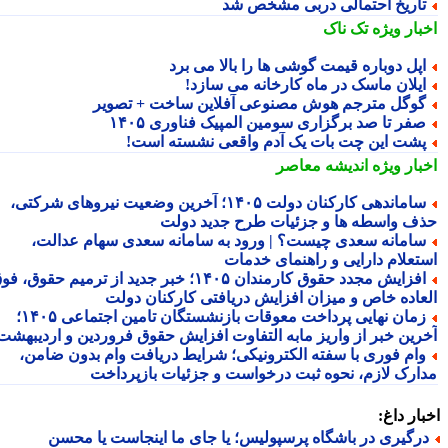
اریخ احتمالی دربی مشخص شد
بار ویژه
تک ناک
پل دوباره قیمت گوشی ها را بالا می برد
یلان ماسک در ماه کارخانه می سازد!
وگل مترجم هوش مصنوعی آفلاین ساخت + تصویر
فر تا صد برگزاری سومین المپیک فناوری ۱۴۰۵
شت این چت بات یک آدم واقعی نشسته است!
بار ویژه
اندیشه معاصر
ساماندهی کارکنان دولت ۱۴۰۵؛ آخرین وضعیت نیروهای شرکتی،
ف واسطه ها و جزئیات طرح جدید دولت
امانه سعدی چیست؟ | ورود به سامانه سعدی سهام عدالت،
تعلام دارایی و راهنمای خدمات
افزایش مجدد حقوق کارمندان ۱۴۰۵؛ خبر جدید از ترمیم حقوق، فوق
عاده خاص و میزان افزایش دریافتی کارکنان دولت
زمان نهایی پرداخت معوقات بازنشستگان تامین اجتماعی ۱۴۰۵؛
رین خبر از واریز مابه التفاوت افزایش حقوق فروردین و اردیبهشت
ام فوری با سفته الکترونیکی؛ شرایط دریافت وام بدون ضامن،
ارک لازم، نحوه ثبت درخواست و جزئیات بازپرداخت
ار داغ:
رگیری در باشگاه پرسپولیس؛ یا جای ما اینجاست یا محسن