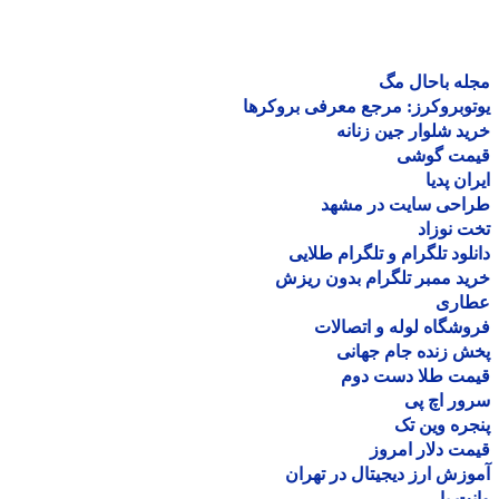
ه باحال مگ
وبروکرز: مرجع معرفی بروکرها
د شلوار جین زنانه
مت گوشی
ان پدیا
احی سایت در مشهد
 نوزاد
لود تلگرام و تلگرام طلایی
د ممبر تلگرام بدون ریزش
اری
شگاه لوله و اتصالات
 زنده جام جهانی
مت طلا دست دوم
ر اچ پی
ره وین تک
ت دلار امروز
زش ارز دیجیتال در تهران
ت بار