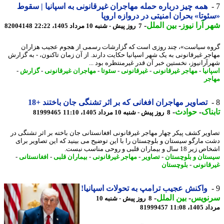
همه چیز درباره حمله مهاجران غیرقانونی به اسپانیا | سقوط
وتا» بحران امنیتی در دروازه اروپا
 آرا نیوز
-
بین الملل
-
7 روز پیش - شنبه 10 مرداد 1405، 22:22
82004148
ه سیاست»، چند روزی است که گزارشات رسمی از هجوم عجیب هزاران
جر غیرقانونی به یک شهر اسپانیا حکایت دارند. از آن زمان تاکنون، - به گزارش
آرانیوز، نخستین خبر آن قدر غیرمنتظره بود ...
نیا
-
مهاجر غیرقانونی
-
غیرقانونی
-
سئوتا
-
مهاجران غیرقانونی
-
گزارش
-
جر
تصاویر مهاجران افغانی که بر اثر تشنگی جان باختند +18
ناک
-
حوادث
-
8 روز پیش - شنبه 10 مرداد 1405، 11:10
81999465
ویر کشف پیکر چهار مهاجر غیرقانونی افغانستانی جان باخته بر اثر تشنگی در
 مارگو سیستان و بلوچستان را با این توضیح می بینید که این تصاویر برای
سال و بیماران قلبی و روحی مناسب نیست.
تان و بلوچستان
-
تصاویر
-
مهاجر غیرقانونی
-
بیماران قلبی
-
افغانستانی
-
قانونی
-
بلوچستان
واکنش عجیب ترامپ به تحولات اسپانیا!
نویس
-
بین الملل
-
8 روز پیش - شنبه 10
1، 11:08
81999457