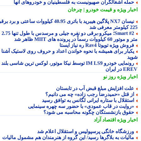
مله اشغالگران صهیونیست به فلسطینیان و خودروهای آنها
بار ویژه
و قیمت خودرو | چرخان
نیسان NX7 پلاگین هیبرید با باتری 40.95 کیلووات ساعتی و برد برقی
 معرفی شد
Smart #2؛ میکرو-برقی دو نفره جیلی و مرسدس با طول تنها 2.75
ور 60 کیلووات رسماً در پرونده های MIIT ظاهر شد
روش ویژه تویوتا Rav4 ره نیاز ایستا
کبار برای همیشه با نحوه خواندن اعداد و حروف روی لاستیک آشنا
ید
رونمایی خودرو IM LS9 توسط نیکا موتور، لوکس ترین شاسی بلند
 در ایران
بار ویژه
روز نو
لت افزایش مبلغ قبض آب در تابستان
ز قتل «حمیدرضا رجب زاده» چه می دانیم؟
ستقلال با ستاره ایرانی لگانس به توافق رسید
روایت در قاب عمودی» با حضور سه چهره سینمایی
قوق بازنشستگان چگونه محاسبه می شود؟
بار ویژه
اقتصاد آزاد
رزشگاه خانگی پرسپولیس و استقلال اعلام شد
الیات به بلاگرها رسید/ این گروه از هنرمندان هم مشمول مالیات