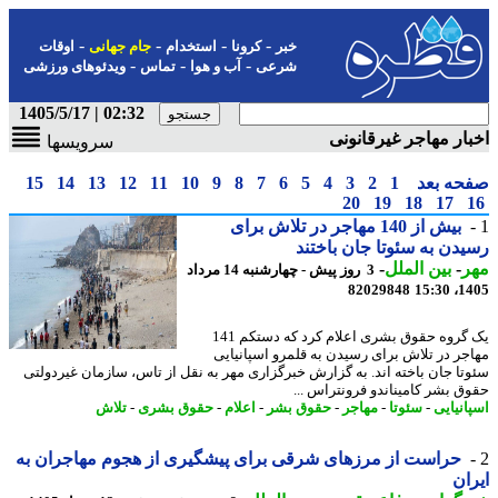
-
-
-
-
خبر
کرونا
استخدام
جام جهانی
اوقات
-
-
-
شرعی
آب و هوا
تماس
ویدئوهای ورزشی
02:32 | 1405/5/17
ار مهاجر غیرقانونی
سرویسها
حه بعد
1
2
3
4
5
6
7
8
9
10
11
12
13
14
15
20
19
18
17
بیش از 140 مهاجر در تلاش برای
دن به سئوتا جان باختند
ر
-
بین الملل
-
3 روز پیش - چهارشنبه 14 مرداد
82029848
1405
یک گروه حقوق بشری اعلام کرد که دستکم 141
جر در تلاش برای رسیدن به قلمرو اسپانیایی
تا جان باخته اند. به گزارش خبرگزاری مهر به نقل از تاس، سازمان غیردولتی
ق بشر کامیناندو فرونتراس ...
انیایی
-
سئوتا
-
مهاجر
-
حقوق بشر
-
اعلام
-
حقوق بشری
-
تلاش
حراست از مرزهای شرقی برای پیشگیری از هجوم مهاجران به
ان