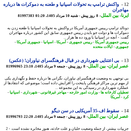
واکنش ترامپ به تحولات اسپانیا و طعنه به دموکرات ها درباره
اجران
ا
-
بین الملل
-
8 روز پیش - شنبه 10 مرداد 1405، 01:20
81997383
الد ترامپ رییس جمهوری آمریکا در واکنش به تحولات اسپانیا با طعنه زدن به
کرات ها و دولت جو بایدن رییس جمهوری سابق این کشور درباره مهاجران
 - آنچه در اسپانیا با ورود ده ها هزار ...
س جمهوری آمریکا
-
رییس جمهوری
-
آمریکا
-
اسپانیا
-
جمهوری آمریکا
-
وری
-
ایالات متحده
بی اعتنایی شهرداری در قبال فرهنگسرای نیاوران! (عکس)
 ایران
-
بین الملل
-
8 روز پیش - جمعه 9 مرداد 1405، 23:10
81996965
توجهی به وضعیت فرهنگسرای نیاوران، نگرانی ها درباره حفظ و نگهداری یکی
مهم ترین مراکز فرهنگی پایتخت را افزایش داده است؛ موضوعی که انتقادها از
کرد شهرداری در رسیدگی به این مجموعه ...
یلی کارخانه ها
-
وزارت امور خارجه
-
مهاجر غیرقانونی
-
شهرداری
-
اسپانیا
-
-
آمریکا
سقوط اف-35 آمریکایی در سن دیگو
 ایران
-
بین الملل
-
8 روز پیش - جمعه 9 مرداد 1405، 22:20
81996793
جزییات بیشتر، از جمله وضعیت خلبان و علت حادثه، هنوز مخابره نشده است. - 2