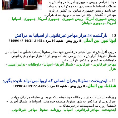
الد ترامپ رییس جمهوری آمریکا در واکنش به
لات اسپانیا با طعنه زدن به دموکرات ها و دولت
بایدن رییس جمهوری سابق این کشور درباره
ران گفت: - آنچه در اسپانیا با ورود ده ها هزار ...
س جمهوری آمریکا
-
رییس جمهوری
-
جمهوری آمریکا
-
جمهوری
-
اسپانیا
-
یکا
-
جمهوری خواهان
بازگشت 53 هزار مهاجر غیرقانونی از اسپانیا به مراکش
نا نیوز
-
بین الملل
-
8 روز پیش - شنبه 10 مرداد 1405، 10:31
81999143
پی افزایش تدابیر امنیتی در قلمرو خودمختار سئوتا (سبته) متعلق به اسپانیا در
شمال آفریقا، گزارش ها نشان می دهد که بیش از 53 هزار مهاجر غیرقانونی
طلبانه به کشور مراکش بازگشته اند. ...
جر غیرقانونی
-
غیرقانونی
-
شمال آفریقا
-
اسپانیا
-
داوطلبانه
-
تدابیر امنیتی
-
ر
ایندیپندنت: سئوتا؛ بحران انسانی که اروپا نمی تواند نادیده بگیرد
نا
-
بین الملل
-
8 روز پیش - شنبه 10 مرداد 1405، 09:22
81998542
نامه ایندیپندنت در سرمقاله خود نوشت که ورود بی سابقه هزاران مهاجر
قانونی از مراکش به شهر سئوتا، منطقه خودمختار اسپانیا در شمال آفریقا، -
نا- روزنامه ایندیپندنت در سرمقاله ...
دیپندنت
-
مهاجر غیرقانونی
-
اسپانیا
-
روزنامه
-
سئوتا
-
مهاجر
-
غیرقانونی