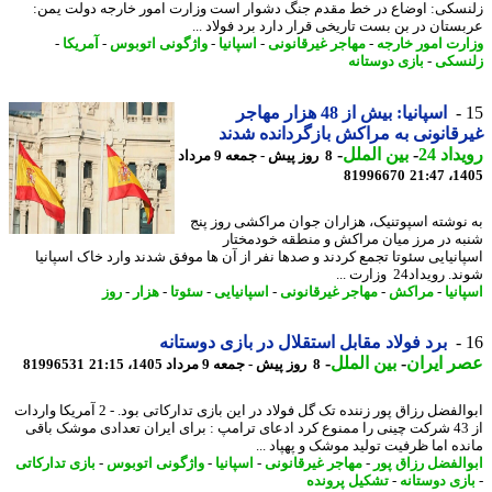
سکی: اوضاع در خط مقدم جنگ دشوار است وزارت امور خارجه دولت یمن:
ستان در بن بست تاریخی قرار دارد برد فولاد ...
رت امور خارجه
-
مهاجر غیرقانونی
-
اسپانیا
-
واژگونی اتوبوس
-
آمریکا
-
سکی
-
بازی دوستانه
اسپانیا: بیش از 48 هزار مهاجر
قانونی به مراکش بازگردانده شدند
اد 24
-
بین الملل
-
8 روز پیش - جمعه 9 مرداد
81996670
1405
نوشته اسپوتنیک، هزاران جوان مراکشی روز پنج
ه در مرز میان مراکش و منطقه خودمختار
انیایی سئوتا تجمع کردند و صدها نفر از آن ها موفق شدند وارد خاک اسپانیا
رویداد24 وزارت ...
نیا
-
مراکش
-
مهاجر غیرقانونی
-
اسپانیایی
-
سئوتا
-
هزار
-
روز
برد فولاد مقابل استقلال در بازی دوستانه
 ایران
-
بین الملل
-
8 روز پیش - جمعه 9 مرداد 1405، 21:15
81996531
ابوالفضل رزاق پور زننده تک گل فولاد در این بازی تدارکاتی بود. - 2 آمریکا واردات
از 43 شرکت چینی را ممنوع کرد ادعای ترامپ : برای ایران تعدادی موشک باقی
ده اما ظرفیت تولید موشک و پهپاد ...
الفضل رزاق پور
-
مهاجر غیرقانونی
-
اسپانیا
-
واژگونی اتوبوس
-
بازی تدارکاتی
زی دوستانه
-
تشکیل پرونده