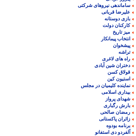
اماندهی نیروهای شرکتی
لیرضا قربانی
ازی دوستانه
ارکنان دولت
یز تاریخ
نتخاب پیمانکار
یشخوان
راشه
اه های لاغری
ختران شین آبادی
ولاق کسن
ستیون کین
ماینده کلیمیان در مجلس
یداری اسلامی
هدای پرواز
ارش رگباری
مضان صالحی
ائران پاکستانی
رنامه بودوه
لفردو دی استفانو