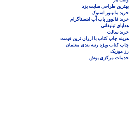
رین طراحی سایت یزد
د مانیتور استوک
د فالوور پاپ آپ اینستاگرام
یای تبلیغاتی
ید سالت
نه چاپ کتاب با ارزان ترین قیمت
 کتاب ویژه رتبه بندی معلمان
موزیک
مات مرکزی بوش