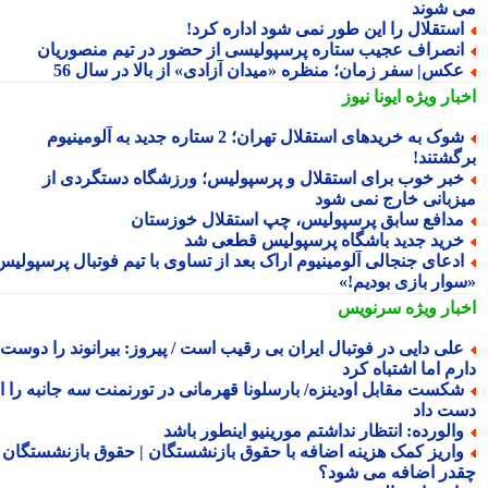
 شوند
ستقلال را این طور نمی شود اداره کرد!
نصراف عجیب ستاره پرسپولیسی از حضور در تیم منصوریان
کس| سفر زمان؛ منظره «میدان آزادی» از بالا در سال 56
بار ویژه
ایونا نیوز
شوک به خریدهای استقلال تهران؛ 2 ستاره جدید به آلومینیوم
گشتند!
بر خوب برای استقلال و پرسپولیس؛ ورزشگاه دستگردی از
زبانی خارج نمی شود
دافع سابق پرسپولیس، چپ استقلال خوزستان
رید جدید باشگاه پرسپولیس قطعی شد
دعای جنجالی آلومینیوم اراک بعد از تساوی با تیم فوتبال پرسپولیس؛
وار بازی بودیم!»
بار ویژه
سرنویس
لی دایی در فوتبال ایران بی رقیب است / پیروز: بیرانوند را دوست
م اما اشتباه کرد
کست مقابل اودینزه/ بارسلونا قهرمانی در تورنمنت سه جانبه را از
ت داد
الورده: انتظار نداشتم مورینیو اینطور باشد
اریز کمک هزینه اضافه با حقوق بازنشستگان | حقوق بازنشستگان
در اضافه می شود؟