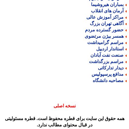
مباران هیروشیما
رمان های انقلاب
راکز آموزش عالی
گاهی تهران بزرگ
ضور گسترده مردم
مسر بیژن مرتضوی
راسم گرامیداشت
ستاندار اردبیل
نعت نفت آبادان
راسم بزرگداشت
یدار تدارکاتی
دافع پرسپولیس
صاحبه دانشگاه
نسخه اصلی
مه حقوق این سایت برای قطره محفوظ است. قطره مسئولیتی
در قبال محتوای مطالب ندارد.