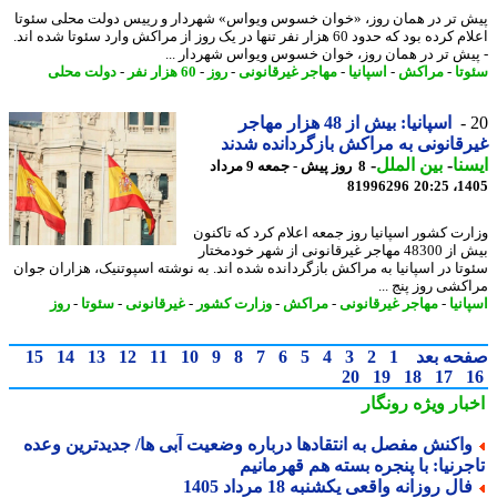
 تر در همان روز، «خوان خسوس ویواس» شهردار و رییس دولت محلی سئوتا
اعلام کرده بود که حدود 60 هزار نفر تنها در یک روز از مراکش وارد سئوتا شده اند.
یش تر در همان روز، خوان خسوس ویواس شهردار ...
تا
-
مراکش
-
اسپانیا
-
مهاجر غیرقانونی
-
روز
-
60 هزار نفر
-
دولت محلی
اسپانیا: بیش از 48 هزار مهاجر
قانونی به مراکش بازگردانده شدند
نا
-
بین الملل
-
8 روز پیش - جمعه 9 مرداد
81996296
1405
رت کشور اسپانیا روز جمعه اعلام کرد که تاکنون
بیش از 48300 مهاجر غیرقانونی از شهر خودمختار
تا در اسپانیا به مراکش بازگردانده شده اند. به نوشته اسپوتنیک، هزاران جوان
کشی روز پنج ...
نیا
-
مهاجر غیرقانونی
-
مراکش
-
وزارت کشور
-
غیرقانونی
-
سئوتا
-
روز
حه بعد
1
2
3
4
5
6
7
8
9
10
11
12
13
14
15
20
19
18
17
بار ویژه
رونگار
اکنش مفصل به انتقادها درباره وضعیت آبی ها/ جدیدترین وعده
جرنیا: با پنجره بسته هم قهرمانیم
ال روزانه واقعی یکشنبه 18 مرداد 1405