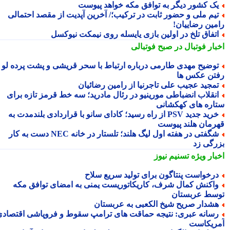
ک کشور دیگر به توافق مکه خواهد پیوست
یم ملی و حضور ثابت در ترکیب؛/ آخرین آپدیت از مقصد احتمالی
مین رضاییان!
تفاق تلخ در اولین بازی یایسله روی نیمکت نیوکسل
بار فوتبال در صبح فوتبالی
وضیح مهدی طارمی درباره ارتباط با سحر قریشی و پشت پرده لو
تن عکس ها
مجید عجیب علی تاجرنیا از رامین رضائیان
نقلاب انضباطی مورینیو در رئال مادرید؛ سه خط قرمز تازه برای
اره های کهکشانی
خرید جدید PSV از راه رسید؛ کادای سانو با قراردادی بلندمدت به
رمان هلند پیوست
شگفتی در هفته اول لیگ هلند؛ تلستار در خانه NEC دست به کار
رگی زد
بار ویژه
تسنیم نیوز
رخواست پنتاگون برای تولید سریع سلاح
اکنش کمال شرف، کاریکاتوریست یمنی به امضای توافق مکه
سط عربستان
شدار صریح شیخ الکعبی به عربستان
سانه عبری: نتیجه حماقت های ترامپ سقوط و فروپاشی اقتصادی
ریکاست