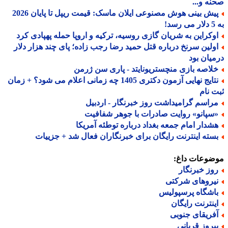
ه و...
پیش بینی هوش مصنوعی ایلان ماسک: قیمت ریپل تا پایان 2026
!
وکراین به شریان گازی روسیه، ترکیه و اروپا حمله پهپادی کرد
ولین سرنخ درباره قتل حمید رضا رجب زاده؛ پای چند هزار دلار
یان بود
لاصه بازی منچستریونایتد - پاری سن ژرمن
نتایج نهایی آزمون دکتری 1405 چه زمانی اعلام می شود؟ + زمان
 نام
راسم گرامیداشت روز خبرنگار - اردبیل
سپانو» روایت صادرات با جوهر شفافیت
شدار امام جمعه بغداد درباره توطئه آمریکا
سته اینترنت رایگان برای خبرنگاران فعال شد + جزییات
ضوعات داغ:
وز خبرنگار
یروهای شرکتی
اشگاه پرسپولیس
ینترنت رایگان
فریقای جنوبی
یروز قربانی