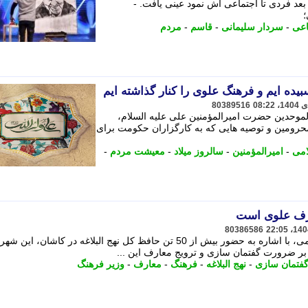
عد فردی تا اجتماعی اش نمود عینی یافت. -
؛
اعی
-
سردار سلیمانی
-
قاسم
-
مردم
بیده ایم و فرهنگ علوی را کنار گذاشته ایم
80389516
الموحدین حضرت امیرالمؤمنین علی علیه السلام،
رومین و توصیه هایی که به کارگزاران حکومت برای
امی
-
امیرالمؤمنین
-
سالروز میلاد
-
معیشت مردم
-
ارف علوی است
80386586
معاون قرآنی وزیر فرهنگ و ارشاد اسلامی، با اشاره به حضور بیش از 50 تن حافظ کل نهج البلاغه در کاشان، این 
بر ضرورت گفتمان سازی و ترویج معارف این ...
فتمان سازی
-
نهج البلاغه
-
فرهنگ
-
معارف
-
وزیر فرهنگ