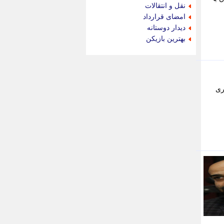
جام جم
نقل و انتقالات
جدید پرس
امضای قرارداد
جماران
دیدار دوستانه
جوان ایرانی
بهترین بازیکن
جهان مانا
جهان نگر
جهان نیوز
چطور
برگزاری
چمپیونات
چمدون
چه خبر
حادثه 24
حرف تو
حوادث پلاس
حوزه نیوز
خبر آنلاین
خبر جنوب
خبر سیاسی
خبر گردون
خبر ورزشی
خبرجو