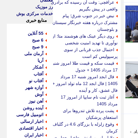
معلمان
عراقچی: وقت آن رسیده که برادری
رز موزیک
واقعی در پیش بگیریم
خدمات مرکزی بوش
نبض خبر در جنوب شرق؛ پیام
منابع خبری
مشترک درباره هفته خبرنگار سیستان
و بلوچستان
55 آنلاین
روی دیگر عینک های هوشمند متا؛ از
6 صبح
نوآوری تا تهدید امنیت شخصی
9 صبح
احتمال جذب قربانی از سوی
آرمان ملی
پرسپولیس کم است
آریا
قیمت سکه و قیمت طلا امروز شنبه
آشکار
17 مرداد 1405 + جدول
آفتاب
فال ابجد امروز شنبه 17 مرداد
آفتاب نو
1405 | فال ابجد 12 ماه تولد امروز +
آوازه شهر
فال عشق، کار و آینده
آوش
آغاز ثبت نام سایپا از امروز 17
آهن نیوز
مرداد 1405
آینده روشن
پشت پرده تلاش تندروها برای
اتومبیل فارسی
استعفای پزشکیان
اخبار ارسالی
وقوع زلزله با بزرگای 4.6 در گلباف
اخبار اقتصادی
کرمان
اخیر خبر داد. -
اخبار ایران
دلایل باور و بازنشر «اخبار جعلی»