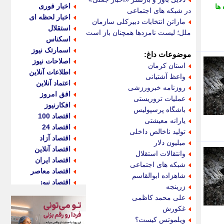
اخبار فوری
 ها
در شبکه های اجتماعی
اخبار لحظه ای
ماراتن انتخابات دبیرکلی سازمان
استقلال
ملل؛ لیست نامزدها همچنان باز است
اسکناس
اسمارتک نیوز
موضوعات داغ:
اصلاحات نیوز
استان کرمان
اطلاعات آنلاین
واعظ آشتیانی
اعتماد آنلاین
روزنامه خبرورزشی
افق امروز
عملیات تروریستی
افکارنیوز
باشگاه پرسپولیس
اقتصاد 100
یارانه معیشتی
اقتصاد 24
تولید ناخالص داخلی
اقتصاد آزاد
میلیون دلار
اقتصاد آنلاین
وانتقالات استقلال
اقتصاد ایران
شبکه های اجتماعی
اقتصاد معاصر
شاهزاده ابوالقاسم
اقتصاد نیوز
زرینجه
اکو ایران
علی محمد کاظمی
اکوفارس
غکورش
اکونگار
ویلموتس کیست؟