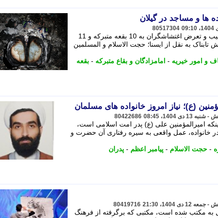
ه ها و مساجد در گیلان
80517304
مدیرکل اوقاف و امور خیریه گیلان از آسیب و تعرض اغتشاشگران به 10 بقعه متبرکه و 11
 تابناک به نقل از ایسنا؛ حجت الاسلام و المسلمین
ف و امور خیریه
-
امامزادگان و بقاع متبرکه
-
بقعه
منین (ع)؛ نیاز امروز خانواده های مسلمان
80422686
ینکه امیرالمؤمنین علی (ع) پدر امت اسلامی است،
 خانواده، عمل واقعی به سیره رفتاری آن حضرت و
ه
-
حجت الاسلام
-
پیامبر اعظم
-
پدران
80419716
 به مکتب شده است، مکتبی که برگرفته از فرهنگ