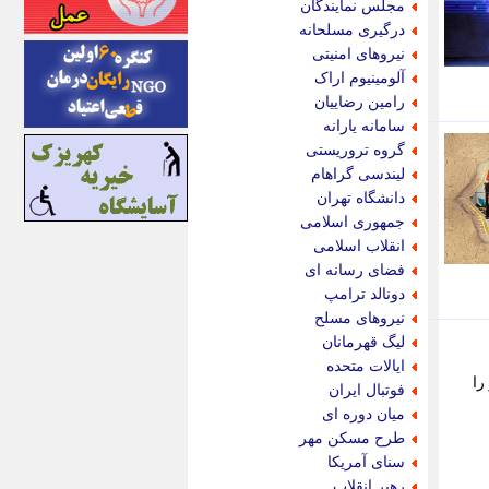
مجلس نمایندگان
اینتیتر
درگیری مسلحانه
ایونا نیوز
نیروهای امنیتی
بازتاب آنلاین
آلومینیوم اراک
باشگاه خبرنگاران
رامین رضاییان
باغستان نیوز
سامانه یارانه
بامبوک
گروه تروریستی
ببین و بخون
لیندسی گراهام
بدینسان
دانشگاه تهران
بنکر
جمهوری اسلامی
بیت ران
انقلاب اسلامی
پارس فوتبال
فضای رسانه ای
پارسینه
دونالد ترامپ
پارسینه پلاس
نیروهای مسلح
پاز آنلاین
لیگ قهرمانان
پاس گل
ایالات متحده
پانا
شهر را
فوتبال ایران
پرتو نیوز
میان دوره ای
پرسون
طرح مسکن مهر
پنجره نیوز
سنای آمریکا
پویامگ
رهبر انقلاب