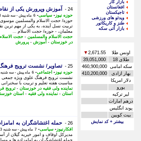
بازار کار
افغانستان
آموزش وپرورش یکی از نق
24 -
تاجیکستان
-
-
حوزه نیوز
سیاسی
6 ماه پیش - سه شنبه 28 بهمن 1404، 16:22
ویدئو های ورزشی
حوزه/ حجت الاسلام والمسلمین موسوی 
طنز و کاریکاتور
تربیت نسل آینده، به یکی از مهم ترین ن
بازار آتی سکه
معلمان، - حوزه/ حجت الاسلام ...
حجت الاسلام والمسلمین
-
حجت الاسلام
در خوزستان
-
آموزش
-
پرورش
اونس طلا
2,671.55
▼
طلای 18
39,051,000
تصاویر/ نشست ترویج فرهنگ
25 -
سکه امامی
460,900,000
-
-
حوزه نیوز
اجتماعی
6 ماه پیش - سه شنبه 28 بهمن 1404، 16:12
بهار ازادی
410,200,000
نشست ترویج فرهنگ علوی ویژه جمعی از
دلار امریکا
مناسبت هفته تعلیم و تربیت با سخنرانی ن
یورو
نماینده ولی فقیه در خوزستان
-
ترویج فر
استان
-
نماینده ولی فقیه
-
استان خوزست
لیر ترکیه
درهم امارات
پوند انگلیس
بیت کویین
بیشتر + کد نمایش
حمله اغتشاشگران به امامزاد
26 -
-
-
افکارنیوز
سیاسی
7 ماه پیش - سه شنبه 23 دی 1404، 09:47
حمله اغتشاشگران به امامزاده ها و مساج