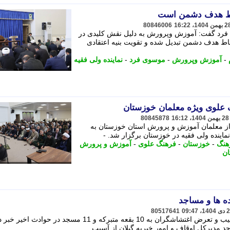
اط هدف دشمن است
80846006
فرد گفت: آموزش وپرورش به دلیل نقش کلیدی در
قاط هدف دشمن تبدیل شده و تقویت بنیه اعتقادی
-
آموزش وپرورش
-
موسوی فرد
-
نماینده ولی فقیه
 علوی ویژه معلمان خوزستان
80845878
 معلمان آموزش و پرورش استان خوزستان به
ماینده ولی فقیه در خوزستان برگزار شد. -
هنگ
-
خوزستان
-
فرهنگ علوی
-
آموزش و پرورش
ان
ه ها و مساجد
80517641
مدیرکل اوقاف و امور خیریه گیلان از آسیب و تعرض اغتشاشگران به 10 بقعه متبرکه و 11 مسجد در حوادث 
د مدیرکل اوقاف و امور خیریه گیلان از آسیب ...