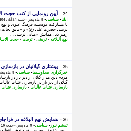
آیین رونمایی از کتب حجت ا
34 -
-
-
ایلنا
سیاسی
9 ماه پیش - شنبه 24 آبان 1404، 13:15
با مشارکت موسسه فرهنگ علوی و نهج ال
تربیتی حضرت علی (ع)» و «قایق نجات» 
رهبر ذیل همایش «مبانی تربیتی ...
نهج البلاغه
-
تربیتی
-
تربیت
-
حجت الاسلا
پیشتازی گیلانیان در بازسازی 
35 -
-
-
خبرگزاری صداوسیما
سیاسی
9 ماه پیش - یکشنبه 18 آبان 1404، 12:05
مردم دین مدار گیلان از دیر باز در بازساز
گیلان از دیر باز در بازسازی عتبات عالیات 
بازسازی عتبات عالیات
-
بازسازی عتبات
-
همایش نهج البلاغه در فراج
36 -
-
-
تسنیم نیوز
سیاسی
9 ماه پیش - جمعه 16 آبان 1404، 21:45
رییس عقیدتی سیاسی فرماندهی انتظامی 