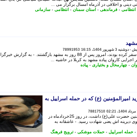
ینی و اخلاقی در آذرماه امسال برگزار می ...
انتظامی
-
فرماندهی
-
استان سمنان
-
انتظامی
-
سازمانی
78991953
140 زائر پیاده که از شهر مشهد به کربلا سفر کرده بودند، امروز پس از 88 روز به مشهد بازگشتند. - به گزارش خ
جرایی کاروان پیاده مشهد به کربلا در حاشیه ...
ان
-
چهارمحال و بختیاری
-
پیاده
د امیرالمؤمنین (ع) که در حمله اسراییل به
78817510
این شهید که ارادت ویژه ای به امیرالمؤمنین حضرت علی(ع) داشت، در روز 25خردادماه در
ی دیرینه اش یعنی شهادت رسید. - عاشقانه به
حمله اسراییل
-
حملات موشکی
-
ترویج فرهنگ