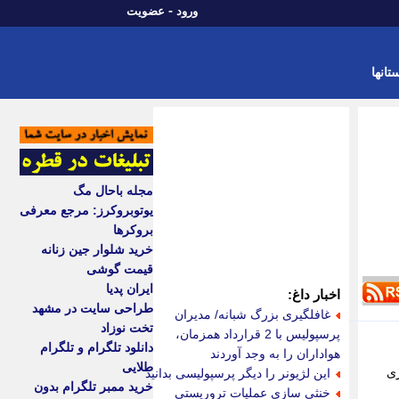
-
ورود
عضویت
تانها
مجله باحال مگ
یوتوبروکرز: مرجع معرفی
بروکرها
خرید شلوار جین زنانه
قیمت گوشی
ایران پدیا
اخبار داغ:
طراحی سایت در مشهد
غافلگیری بزرگ شبانه/ مدیران
تخت نوزاد
پرسپولیس با 2 قرارداد همزمان،
دانلود تلگرام و تلگرام
هواداران را به وجد آوردند
طلایی
ری
این لژیونر را دیگر پرسپولیسی بدانید
خرید ممبر تلگرام بدون
خنثی سازی عملیات تروریستی