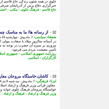
علوی در همه شئون زندگی حاج قاسم از ب
خبرگزاری دفاع پرس از آذربایجان شرقی
حاج قاسم
-
فرهنگ علوی
-
مکتب
-
اجتم
از رسانه ها/ ما به مناسک چس
32 -
-
-
شفقنا
سیاسی
7 ماه پیش - چهارشنبه 10 دی 1404، 08:22
در آستانه سالروز میلاد با سعادت مولی 
مروری بر سیره آن حضرت در توجه به مح
تأمین معیشت مردم می فرمود،
روزنامه جمهوری اسلامی
-
جمهوری اسل
کارگزاران
-
اسلامی
کاشان،خاستگاه مروجان مع
33 -
-
-
ایرنا
فرهنگی
7 ماه پیش - سه شنبه 9 دی 1404، 22:05
خواستگاه مروجان فرهنگ علوی خواند و 
وزیر فرهنگ و ارشاد
-
فرهنگ و ارشاد
-
گ