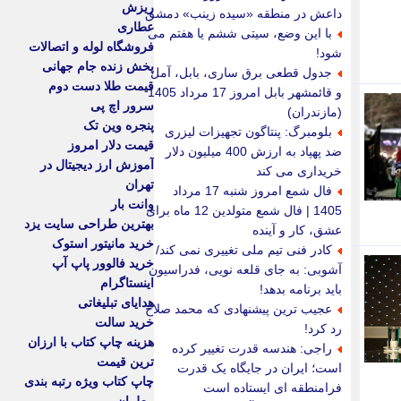
ریزش
داعش در منطقه «سیده زینب» دمشق
عطاری
با این وضع، سیتی ششم یا هفتم می
فروشگاه لوله و اتصالات
شود!
پخش زنده جام جهانی
جدول قطعی برق ساری، بابل، آمل
قیمت طلا دست دوم
و قائمشهر بابل امروز 17 مرداد 1405
سرور اچ پی
(مازندران)
پنجره وین تک
بلومبرگ: پنتاگون تجهیزات لیزری
قیمت دلار امروز
ضد پهپاد به ارزش 400 میلیون دلار
آموزش ارز دیجیتال در
خریداری می کند
تهران
فال شمع امروز شنبه 17 مرداد
وانت بار
1405 | فال شمع متولدین 12 ماه برای
بهترین طراحی سایت یزد
عشق، کار و آینده
خرید مانیتور استوک
کادر فنی تیم ملی تغییری نمی کند/
خرید فالوور پاپ آپ
آشوبی: به جای قلعه نویی، فدراسیون
اینستاگرام
باید برنامه بدهد!
هدایای تبلیغاتی
عجیب ترین پیشنهادی که محمد صلاح
خرید سالت
رد کرد!
هزینه چاپ کتاب با ارزان
راجی: هندسه قدرت تغییر کرده
ترین قیمت
است؛ ایران در جایگاه یک قدرت
چاپ کتاب ویژه رتبه بندی
فرامنطقه ای ایستاده است