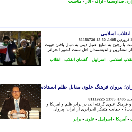
اری صداوسیما
-
اراک
-
آثار
-
مناسبت
انقلاب اسلامی
81158736
 با رجوع به منابع اصیل دینی به دنبال یافتن هویت
از متفکرین و اندیشمندان اهل سنت کشور الجزائر
نقلاب اسلامی
-
اسراییل
-
گفتمان انقلاب
-
انقلاب
ران؛ پیروان فرهنگ علوی مقابل ظلم ایستاده
81119225
 فرهنگ علوی گرفته اند، در برابر ظلم و آمریکا و
ت؟ - حمایت متفکر الجزایری از ایران؛ پیروان
-
آمریکا
-
اسراییل
-
علوی
-
برابر