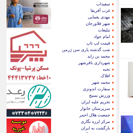
اکونیوز
سفیداب
الف
غرب آفریقا
انتشار آنلاین
مهدی یغمایی
اندیشه قرن
شهر فلاورجان
اندیشه معاصر
تبلیغات
اندیشه ها
امام جواد
انرژی پرس
قیمت لپ تاپ
ای استخدام
شب گذشته پاری سن ژرمن
ایتنا
محمد بن زاید
ایراف
شهرداری باقرشهر
ایران آرت
نخبه
ایران آنلاین
افلاک
ایران زندگی
محمد شهر
ایران فوری
سفارت اندونزی
ایرانی روز
ورزش بسیج
ایرانیتال
تحریم علیه ایران
ایرنا
سرپرستان خانوار
ایسکانیوز
جمعیت هلال احمر
ایسنا
مرکز لرزه نگاری
ایکنا
بازگشت به ایران
ایلنا