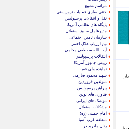
پویه آنلاین
مراسم تشییع
پیام نفت
خنثی سازی عملیات تروریستی
تابناک
نقل و انتقالات پرسپولیس
تازه نیوز
پایگاه های نظامی آمریکا
تبیان
مدیرعامل سابق استقلال
تجارت نیوز
سازمان تأمین اجتماعی
تحریریه
تیم ارزیاب هلال احمر
ترابر نیوز
آیت الله مصطفی محامی
ترفندباز
انتقالات پرسپولیس
تریبون اقتصاد
رییس جمهور آمریکا
تسنیم نیوز
نماینده ولی فقیه
تک ناک
شهید محمود صارمی
دار
تکراتو
متولدین فروردین
توریسم آنلاین
پیراهن پرسپولیس
تولید نیوز
فناوری های نوین
تیتر فوری
موشک های ایرانی
تیکنا
مشکلات استقلال
جاب ویژن
امام خمینی (ره)
جار نیوز
منطقه غرب آسیا
جالبتر
رئال مادرید در
 با