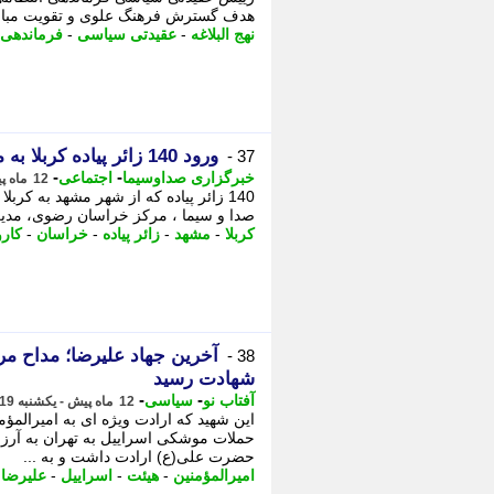
هدف گسترش فرهنگ علوی و تقویت مبانی د
نهج البلاغه
-
عقیدتی سیاسی
-
فرماندهی 
ورود 140 زائر پیاده کربلا به مشهد
37 -
-
-
خبرگزاری صداوسیما
اجتماعی
12 ماه پیش - دوشنبه 3 شهریور 1404، 16:15
صدا و سیما ، مرکز خراسان رضوی، مدیر ا
کربلا
-
مشهد
-
زائر پیاده
-
خراسان
-
کارو
آخرین جهاد علیرضا؛ مداح مری
38 -
شهادت رسید
-
-
آفتاب نو
سیاسی
12 ماه پیش - یکشنبه 19 مرداد 1404، 02:21
حملات موشکی اسراییل به تهران به آرزو
حضرت علی(ع) ارادت داشت و به ...
امیرالمؤمنین
-
هیئت
-
اسراییل
-
علیرضا
-