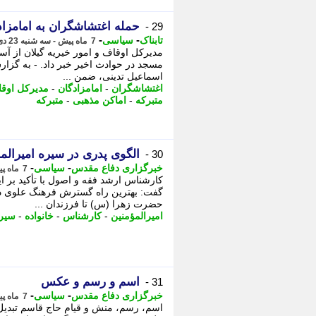
حمله اغتشاشگران به امامزاد
29 -
-
-
تابناک
سیاسی
7 ماه پیش - سه شنبه 23 دی 1404، 09:10
مسجد در حوادث اخیر خبر داد. - به گزارش
اسماعیل تدینی، ضمن ...
اغتشاشگران
-
امامزادگان
-
مدیرکل اوقا
متبرکه
-
اماکن مذهبی
-
متبرکه
الگوی پدری در سیره امیرالمؤ
30 -
-
-
خبرگزاری دفاع مقدس
سیاسی
7 ماه پیش - شنبه 13 دی 1404، 08:45
کارشناس ارشد فقه و اصول با تأکید بر ا
گفت: بهترین راه گسترش فرهنگ علوی در
حضرت زهرا (س) تا فرزندان ...
امیرالمؤمنین
-
کارشناس
-
خانواده
-
سیر
اسم و رسم و عکس
31 -
-
-
خبرگزاری دفاع مقدس
سیاسی
7 ماه پیش - جمعه 12 دی 1404، 21:30
اسم، رسم، منش و قیام حاج قاسم تبدیل