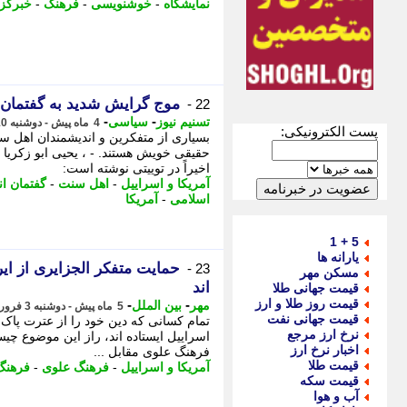
نمایشگاه
-
خوشنویسی
-
فرهنگ
-
خبرگز
موج گرایش شدید به گفتمان 
22 -
-
-
تسنیم نیوز
سیاسی
4 ماه پیش - دوشنبه 10 فروردین 1405، 12:30
پست الکترونیکی:
بسیاری از متفکرین و اندیشمندان اهل سنت
حقیقی خویش هستند. - ، یحیی ابو زکریا 
اخیراً در توییتی نوشته است:
آمریکا و اسراییل
-
اهل سنت
-
گفتمان ا
اسلامی
-
آمریکا
5 + 1
یارانه ها
حمایت متفکر الجزایری از ای
23 -
مسکن مهر
اند
قیمت جهانی طلا
قیمت روز طلا و ارز
-
-
مهر
بین الملل
5 ماه پیش - دوشنبه 3 فروردین 1405، 13:05
قیمت جهانی نفت
تمام کسانی که دین خود را از عترت پاک و
نرخ ارز مرجع
اسراییل ایستاده اند، راز این موضوع چیس
اخبار نرخ ارز
فرهنگ علوی مقابل ...
قیمت طلا
آمریکا و اسراییل
-
فرهنگ علوی
-
فرهنگ
قیمت سکه
آب و هوا