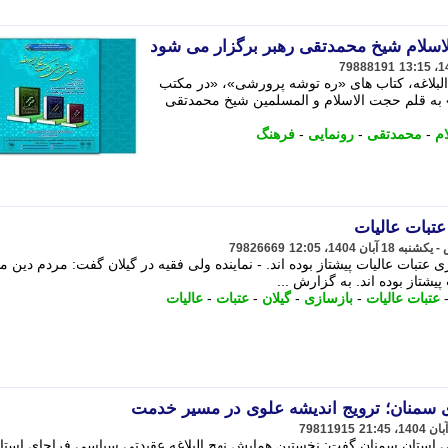
لاسلام شیخ محمدتقی رهبر برگزار می شود
79888191
بلاغه، کتاب های «ره توشه پرورشی»، «در مکتب
به قلم حجت الاسلام و المسلمین شیخ محمدتقی
م
-
محمدتقی
-
رونمایی
-
فرهنگ
عتبات عالیات
79826669
ی عتبات عالیات پیشتاز بوده اند. - نماینده ولی فقیه در گیلان گفت: مردم دین م
پیشتاز بوده اند. به گزارش ...
عتبات عالیات
-
بازسازی
-
گیلان
-
عتبات
-
عالیات
ای سمنان؛ ترویج اندیشه علوی در مسیر خدمت
79811915
استان سمنان گفت: نخستین همایش نهج البلاغه عقیدتی سیاسی فراجای استان