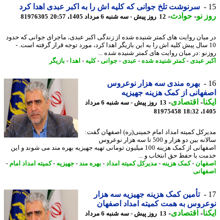
سرنوشت تلخ جوانی که کلیه اش را به اکبر عبدی اهدا کرد
 نو
-
حوادث
-
12 روز پیش - سه شنبه 6 مرداد 1405، 20:57
81976305
میان روایت های کمتر شنیده شده از زندگی اکبر عبدی، ماجرای جوانی که حدود
1 سال پیش کلیه اش را به این بازیگر اهدا کرد، مورد توجه قرار گرفته است. -
نو :در میان روایت های کمتر شنیده شده ...
ر عبدی
-
کمتر شنیده شده
-
عبدی
-
جوانی
-
کلیه
-
اهدا
-
بازیگر
بهره مندی سه هزار نوعروس
هانی از کمک هزینه جهیزیه
نا
-
اقتصادی
-
13 روز پیش - سه شنبه 6 مرداد
81975458
1405
رکل کمیته امداد امام خمینی(ره) اصفهان گفت:
سالانه بین دو هزار و 500 تا سه هزار نوعروس
اصفهانی از کمک هزینه 100 میلیون تومانی تهیه جهیزیه بهره مند می شوند و این
ت با حفظ حق انتخاب و ...
هان
-
کمک هزینه
-
مدیرکل کمیته امداد
-
بهره مند
-
جهیزیه
-
کمیته امداد امام
-
هانی
تأمین کمک هزینه جهیزیه سه هزار
روس به همت کمیته امداد اصفهان
نا
-
اقتصادی
-
13 روز پیش - سه شنبه 6 مرداد