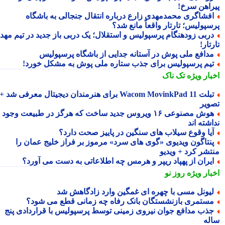
راهن سرخ!
فشاگری محمدمهدی زارع درباره انتقال جنجالی به باشگاه
سپولیس؛ تارتار واقعاً مانع شد؟
ربی زودهنگام پرسپولیس و استقلال؛ یک دربی باز جدید در تیم مهدی
تار!
دافع ملی پوش در آستانه جدایی از باشگاه پرسپولیس
یم پرسپولیس برای جذب ستاره ملی پوش به مشکل خورد!
بار ویژه
تک ناک
تبلت Wacom MovinkPad 11 برای هنرمندان دیجیتال معرفی شد +
ویر
هوش مصنوعی ۱۶ ویروس جدید ساخت که هرگز در طبیعت وجود
شته اند
یا وقوع سیلاب های سنگین در پاییز صحت دارد؟
نتاگون ویدیوی «گوی های سرد» مرموز بر فراز خلیج عمان را
تشر کرد + ویدیو
یران از پهپاد ریپر و هرمس چه اطلاعاتی به دست می آورد؟
بار ویژه
روز نو
یونل مسی با چهره ای غمگین وارد زادگاهش شد
ستمری بازنشستگان بانک رفاه چه زمانی قطع می شود؟
ذب مدافع جوان نیروی زمینی توسط پرسپولیس با قراردادی پنج
له