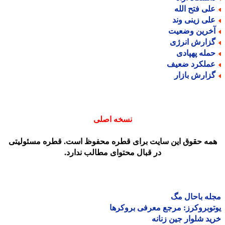
لی فتح الله
لی زینی وند
خرین وضعیت
زارش انرژی
مله پهپادی
ملکرد ضعیف
زارش بازار
نسخه اصلی
مه حقوق این سایت برای قطره محفوظ است. قطره مسئولیتی
در قبال محتوای مطالب ندارد.
ه باحال مگ
وبروکرز: مرجع معرفی بروکرها
د شلوار جین زنانه