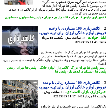
د جعفری، دبیر گروه سرنخ همشهری می گوید:
ن موضوع با پیگیری پلیس فتا تهران آغاز شد؛ آن
هم با ادعای مردی که می گفت مبلغ 400 میلیون تومان از او کلاهبرداری شده. -
د جعفری، دبیر گروه ...
هبرداری
-
پلیس فتا تهران
-
400 میلیون
-
تهران
-
پلیس فتا
-
میلیون
-
همشهری
کلاهبرداری 100 میلیاردی با وعده
ش لوازم خانگی ارزان برای تهیه جهیزیه
ا
-
حوادث
-
19 ساعت پیش - یکشنبه 18 مرداد
82053595
1405
س پلیس فتا تهران بزرگ از شناسایی و دستگیری
بردار اینترنتی خبر داد که با سوءاستفاده از نیاز
واده ها برای تهیه جهیزیه و وعده فروش لوازم خانگی با قیمت های بسیار پایین،
اد ...
س پلیس فتا تهران بزرگ
-
کلاهبردار
-
لوازم خانگی
-
پلیس فتا تهران
-
رییس
س فتا
-
دستگیری کلاهبردار
-
پلیس فتا
کلاهبرداری 100 میلیارد ریالی با وعده
ش لوازم خانگی ارزان برای تهیه جهیزیه
گزاری بازار
-
اقتصادی
-
19 ساعت پیش -
رداد 1405، 11:17
82053385
لاهبردار اینترنتی با سوءاستفاده از نیاز خانواده