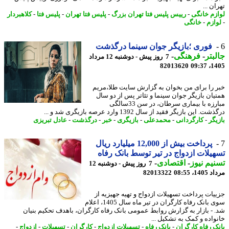
ن ...
زم خانگی
-
رییس پلیس فتا تهران بزرگ
-
پلیس فتا تهران
-
پلیس فتا
-
کلاهبردار
ازم
-
خانگی
فوری ؛بازیگر جوان سینما درگذشت
بتر
-
فرهنگی
-
7 روز پیش - دوشنبه 12 مرداد
82013620
1405
 را برای من بخوان به گزارش سایت طلا،مریم
یان بازیگر جوان سینما و تئاتر پس از دو سال
مبارزه با بیماری سرطان، در سن 33سالگی
. این بازیگر فقید از سال 1392 وارد عرصه بازیگری شد و ...
یگر
-
کارگردانی
-
محمدعلی
-
بازیگری
-
خبر
-
درگذشت
-
عادل تبریزی
پرداخت بیش از 12,000 میلیارد ریال
یلات ازدواج در تیر توسط بانک رفاه
یم نیوز
-
اقتصادی
-
7 روز پیش - دوشنبه 12
1، 08:55
82013322
یات پرداخت تسهیلات ازدواج و تهیه جهیزیه از
سوی بانک رفاه کارگران در تیر ماه سال 1405، اعلام
 - بازار به گزارش روابط عمومی بانک رفاه کارگران، باهدف تحکیم بنیان
واده و کمک به تشکیل ...
ک رفاه کارگران
-
بانک رفاه
-
تسهیلات ازدواج
-
کارگران
-
تسهیلات
-
ازدواج
-