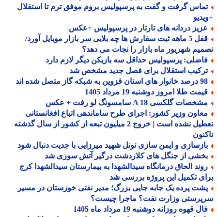
ماس گرفت و گفت به پرسپولیس بروم موفق ترم تا استقلال
دیو
زیز دردانه های تارتار در پرسپولیس +عکس
قفل 5 ماهه ثبت سفارش ها چه بلایی سر بازار موبایل آورد/
یم شهریور ماه بازار را نجات می دهد؟
اضلی: پرسپولیس حداقل سه بازیکن دیگر لازم دارد
رکیب استقلال برای فصل جدید مشخص شد
 استان قزوین به شبکه گاز متصل شده اند
مت طلا امروز دوشنبه 19 مرداد 1405
خصات گلکسی A 18 سامسونگ لو رفت + عکس
عاون وزیر کشور: اجرای طرح ساماندهی اتباع افغانستانی
تعطیل نشده است | خروج 2 میلیون تبعه از کشور از سال گذشته
نون
ازسازی و ایمن سازی تونل شهید میرزایی با جدیت دنبال شود
خشی از جنگل های کلاردشت درگیر آتش سوزی شد
وند الحاق درمانگاه سیدالشهدا به بیمارستان سیدالشهدا کرج
ی تکمیل این پروژه بررسی شد
شت پرده یک جابه جایی بزرگ؛ مدیر نفتی خوزستان در مسیر
پرستی وزارت نفت؟ ماجرا چیست؟
ل قهوه روزانه دوشنبه 19 مرداد ماه 1405