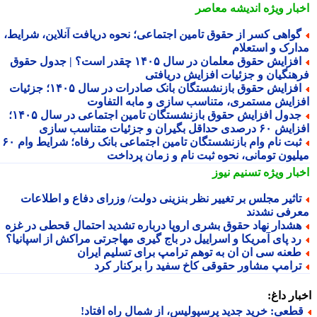
بار ویژه
اندیشه معاصر
واهی کسر از حقوق تامین اجتماعی؛ نحوه دریافت آنلاین، شرایط،
ارک و استعلام
افزایش حقوق معلمان در سال ۱۴۰۵ چقدر است؟ | جدول حقوق
هنگیان و جزئیات افزایش دریافتی
افزایش حقوق بازنشستگان بانک صادرات در سال ۱۴۰۵؛ جزئیات
زایش مستمری، متناسب سازی و مابه التفاوت
جدول افزایش حقوق بازنشستگان تامین اجتماعی در سال ۱۴۰۵؛
دی حداقل بگیران و جزئیات متناسب سازی
ثبت نام وام بازنشستگان تامین اجتماعی بانک رفاه؛ شرایط وام ۶۰
لیون تومانی، نحوه ثبت نام و زمان پرداخت
بار ویژه
تسنیم نیوز
اثیر مجلس بر تغییر نظر بنزینی دولت/ وزرای دفاع و اطلاعات
رفی نشدند
شدار نهاد حقوق بشری اروپا درباره تشدید احتمال قحطی در غزه
د پای آمریکا و اسراییل در باج گیری مهاجرتی مراکش از اسپانیا؟
عنه سی ان ان به توهم ترامپ برای تسلیم ایران
رامپ مشاور حقوقی کاخ سفید را برکنار کرد
ار داغ:
طعی: خرید جدید پرسپولیس، از شمال راه افتاد!