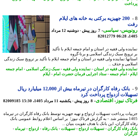
اخت
200 جهیزیه برکتی به خانه های ایلام
ت
نویس
-
سیاسی
-
7 روز پیش - دوشنبه 12 مرداد
82012779
1405
نده ولی فقیه در استان و امام جمعه ایلام با تأکید
ترویج سبک زندگی اسلامی و برنا-گروه
انها:نماینده ولی فقیه در استان و امام جمعه ایلام با تأکید بر ترویج سبک زندگی
امی و حذف ...
ینده ولی فقیه در استان
-
نماینده ولی فقیه
-
سبک زندگی اسلامی
-
امام جمعه
م
-
امام جمعه
-
ستاد اجرایی فرمان حضرت امام
-
ایلام
بانک رفاه کارگران در تیرماه بیش از 12,000 میلیارد ریال
یلات ازدواج پرداخت کرد
اک نیوز
-
اقتصادی
-
8 روز پیش - یکشنبه 11 مرداد 1405، 15:30
82009185
یات پرداخت تسهیلات ازدواج و تهیه جهیزیه توسط بانک رفاه کارگران در تیرماه
1405 منتشر شد. - به گزارش فرتاک نیوز؛ بر اساس اعلام روابط عمومی بانک
ه کارگران، این بانک با هدف تقویت بنیان ...
ک رفاه کارگران
-
تسهیلات ازدواج
-
تسهیلات
-
بانک رفاه
-
ازدواج
-
تیرماه
-
گران