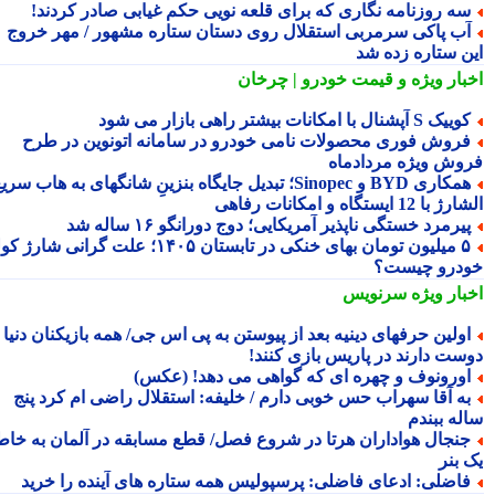
ه روزنامه نگاری که برای قلعه نویی حکم غیابی صادر کردند!
ب پاکی سرمربی استقلال روی دستان ستاره مشهور / مهر خروج
ن ستاره زده شد
بار ویژه
و قیمت خودرو | چرخان
یک S آپشنال با امکانات بیشتر راهی بازار می شود
روش فوری محصولات نامی خودرو در سامانه اتونوین در طرح
وش ویژه مردادماه
همکاری BYD و Sinopec؛ تبدیل جایگاه بنزینِ شانگهای به هاب سریع
ا 12 ایستگاه و امکانات رفاهی
یرمرد خستگی ناپذیر آمریکایی؛ دوج دورانگو ۱۶ ساله شد
۵ میلیون تومان بهای خنکی در تابستان ۱۴۰۵؛ علت گرانی شارژ کولر
درو چیست؟
بار ویژه
سرنویس
ولین حرفهای دینیه بعد از پیوستن به پی اس جی/ همه بازیکنان دنیا
ست دارند در پاریس بازی کنند!
ورونوف و چهره ای که گواهی می دهد! (عکس)
ه آقا سهراب حس خوبی دارم / خلیفه: استقلال راضی ام کرد پنج
له ببندم
نجال هواداران هرتا در شروع فصل/ قطع مسابقه در آلمان به خاطر
 بنر
اضلی: ادعای فاضلی: پرسپولیس همه ستاره های آینده را خرید