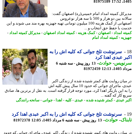
81975189
1405
رکل کمیته امداد امام خمینی(ره) اصفهان گفت:
سالانه بین دو هزار و 500 تا سه هزار نوعروس
اصفهانی از کمک هزینه 100 میلیون تومانی تهیه جهیزیه بهره مند می شوند و این
ت با حفظ حق انتخاب و ...
ته امداد
-
اصفهان
-
کمک هزینه
-
کمیته امداد اصفهان
-
مدیرکل کمیته امداد
-
زیه
-
کمیته امداد امام
سرنوشت تلخ جوانی که کلیه اش را به
ر عبدی اهدا کرد
نویس
-
حوادث
-
13 روز پیش - سه شنبه 6
1، 12:13
81972459
میان روایت های کمتر شنیده شده از زندگی اکبر
عبدی، ماجرای جوانی که حدود 10 سال پیش کلیه اش
به این بازیگر اهدا کرد، مورد توجه قرار گرفته است. به نقل از برترین ها، صادق
 کار که گفته ...
ر عبدی
-
کمتر شنیده شده
-
عبدی
-
کلیه
-
اهدا
-
جوانی
-
سانحه رانندگی
سرنوشت تلخ جوانی که کلیه اش را به اکبر عبدی اهدا کرد
ناک
-
حوادث
-
13 روز پیش - سه شنبه 6 مرداد 1405، 12:05
81972378
میان روایت های کمتر شنیده شده از زندگی اکبر عبدی، ماجرای جوانی که حدود