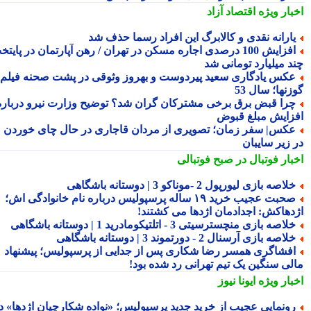
بار ویژه
اقتصاد آزاد
ارانه نقدی و کالابرگ این افراد رسما حذف شد
افزایش 100 درصدی اجاره مسکن در تهران / رهن آپارتمان در پایتخت
د میلیارد تومانی شد
کس یادگاری سعید پیردوست و بهروز وثوقی در پشت صحنه فیلم
نها؛ سال 53
را قبض برق برخی مشترکان گران شد؟ توضیح وزارت نیرو درباره
زایش مبلغ قبوض
کس| سفر زمان؛ تصویری از مردان قاجاری در حال چای خوردن
 زیر سایبان
بار فوتبال در صبح فوتبالی
لاصه بازی لیورپول 2 -موناکو 3 | دوستانه باشگاهی
صحبت عجیب خرید ۱۹ ساله پرسپولیس درباره نام خانوادگی اش؛
دهاکش: اجدادمان اژدها می کشتند!
لاصه بازی منچسترسیتی 3 - اتلتیکومادرید 1 | دوستانه باشگاهی
لاصه بازی آرسنال 2 - دورتموند 3 | دوستانه باشگاهی
فشاگری همسر رضا شکاری پس از جدایی از پرسپولیس؛ پیشنهاد
لی سنگین یک تیم تهرانی رد شده بود!
بار ویژه
ایونا نیوز
ونمایی عجیب از خرید جدید پرسپولیس؛ «نواده شکارچیان اژدها» در