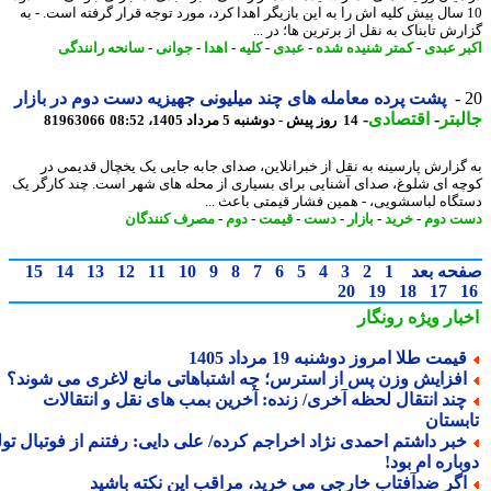
1 سال پیش کلیه اش را به این بازیگر اهدا کرد، مورد توجه قرار گرفته است. - به
ش تابناک به نقل از برترین ها؛ در ...
ر عبدی
-
کمتر شنیده شده
-
عبدی
-
کلیه
-
اهدا
-
جوانی
-
سانحه رانندگی
پشت پرده معامله های چند میلیونی جهیزیه دست دوم در بازار
بتر
-
اقتصادی
-
14 روز پیش - دوشنبه 5 مرداد 1405، 08:52
81963066
گزارش پارسینه به نقل از خبرانلاین، صدای جابه جایی یک یخچال قدیمی در
ه ای شلوغ، صدای آشنایی برای بسیاری از محله های شهر است. چند کارگر یک
گاه لباسشویی، - همین فشار قیمتی باعث ...
 دوم
-
خرید
-
بازار
-
دست
-
قیمت
-
دوم
-
مصرف کنندگان
حه بعد
1
2
3
4
5
6
7
8
9
10
11
12
13
14
15
20
19
18
17
بار ویژه
رونگار
یمت طلا امروز دوشنبه 19 مرداد 1405
فزایش وزن پس از استرس؛ چه اشتباهاتی مانع لاغری می شوند؟
ند انتقال لحظه آخری/ زنده: آخرین بمب های نقل و انتقالات
بستان
بر داشتم احمدی نژاد اخراجم کرده/ علی دایی: رفتنم از فوتبال تولد
اره ام بود!
گر ضدآفتاب خارجی می خرید، مراقب این نکته باشید