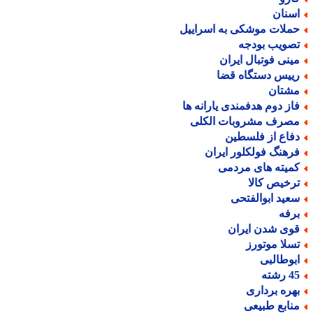
سنان
ملات موشکی به اسراییل
صویب بودجه
ینی فوتبال ایران
ییس دستگاه قضا
شتان
از دوم هدفمندی یارانه ها
صرف مشروبات الکلی
فاع از فلسطین
رهنگ فولکلور ایران
میته های مردمی
رخیص کالا
عید ابوالفتحی
رفه
وی شدن ایران
سلا موتورز
بوطالبی
رشته
هره برداری
نابع طبیعی