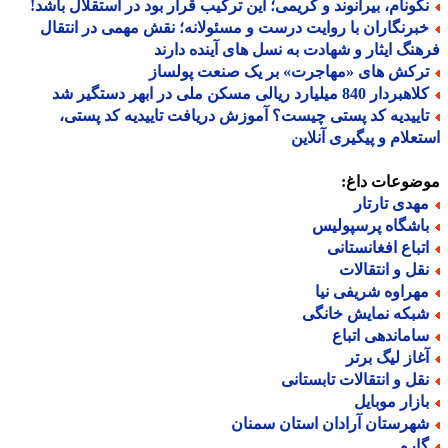
کونام، بیرانوند و کریمی؛ این ترکیب قرار بود در استقلال باشد!
برنگاران با روایت درست و مسئولانه؛ نقش مهمی در انتقال
نگ ایثار و شهادت به نسل های آینده دارند
رکش های «مهاجرت» بر یک صنعت پولساز
ردار 840 میلیارد ریالی مسکن ملی در ابهر دستگیر شد
اییدیه کد پستی چیست؟ آموزش دریافت تاییدیه کد پستی،
علام و پیگیری آنلاین
ضوعات داغ:
هدی تارتار
اشگاه پرسپولیس
تباع افغانستانی
قل و انتقالات
هراوه شریفی نیا
بکه نمایش خانگی
اماندهی اتباع
غاز لیگ برتر
قل و انتقالات تابستانی
ازار موبایل
هرستان آرادان استان سمنان
ارو