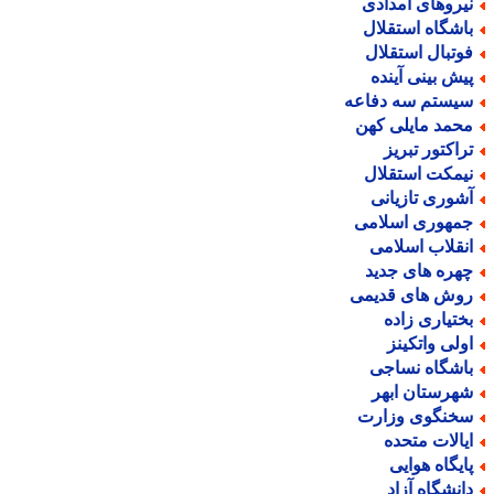
یروهای امدادی
اشگاه استقلال
وتبال استقلال
یش بینی آینده
یستم سه دفاعه
حمد مایلی کهن
راکتور تبریز
یمکت استقلال
شوری تازیانی
مهوری اسلامی
نقلاب اسلامی
هره های جدید
وش های قدیمی
ختیاری زاده
ولی واتکینز
اشگاه نساجی
هرستان ابهر
خنگوی وزارت
یالات متحده
ایگاه هوایی
انشگاه آزاد