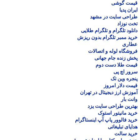
مت گوشی
ان پدیا
احی سایت در مشهد
 نوزاد
لود تلگرام و تلگرام طلایی
د ممبر تلگرام بدون ریزش
اری
شگاه لوله و اتصالات
 زنده جام جهانی
مت طلا دست دوم
ر اچ پی
ره وین تک
ت دلار امروز
زش ارز دیجیتال در تهران
ت بار
رین طراحی سایت یزد
د مانیتور استوک
د فالوور پاپ آپ اینستاگرام
یای تبلیغاتی
ید سالت