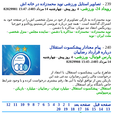
2
تصاویر استایل ورزشی نوید محمدزاده در خانه اش
اد 24
-
ورزشی
-
4 روز پیش - چهارشنبه 14 مرداد 1405، 15:47
82029981
د محمدزاده به تازگی تصاویری از خود در منزل شخصی اش را در صفحه خود به
راک گذاشته است. - همه چیز درباره عروسی کریستینو رونالدو و جورجیا
ریگس انتقاد تند نبویان: مذاکره با دشمن ...
د محمدزاده
-
محمدزاده
-
مذاکره با دشمن
-
نماینده مجلس
-
منزل شخصی
-
 ایران
-
نوید
2
پیام معنادار پیشکسوت استقلال
اره قرارداد رضاییان
س فوتبال
-
ورزشی
-
4 روز پیش - چهارشنبه
82029966
رخ بیانی، پیشکسوت استقلال، با انتقاد از
واست مالی رامین رضاییان، مدعی شد این
یکن پس از توافق اولیه با آبی ها، رقم بیشتری درخواست کرده و با وجود شرایط
 باشگاه برای استقلال ...
قلال
-
پیشکسوت استقلال
-
میلیارد تومان
-
رضاییان
-
میلیارد
-
بازیکن
-
پولیس
حه قبل
صفحه بعد
1
2
3
4
5
6
7
8
9
10
11
12
20
19
18
17
16
15
14