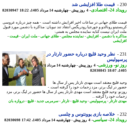
2
قیمت طلا افزایشی شد
اد 24
-
اقتصادی
-
4 روز پیش - چهارشنبه 14 مرداد 1405، 18:22
82030947
ت طلای جهانی در ساعات اخیر افزایش داشته است. - همه چیز درباره عروسی
ستینو رونالدو و جورجیا رودریگس انتقاد تند نبویان: مذاکره با دشمن مورد قبول
 ایران نیست کنایه نماینده مجلس به همتی:
کره با دشمن
-
افزایش
-
نماینده مجلس
-
طلای جهانی
-
ملت ایران
-
قیمت
-
ایشی
2
نظر وحید قلیچ درباره حضور تارتار در
سپولیس
 نو
-
ورزشی
-
4 روز پیش - چهارشنبه 14 مرداد
82030845
1405
د قلیچ معتقد است مهدی تارتار پس از سال ها
ر در لیگ برتر، مزد زحمات خود را گرفته است. -
نو :وحید قلیچ معتقد است مهدی تارتار پس از سال ها حضور در لیگ برتر، مزد
ات خود را گرفته ...
ی تارتار
-
پرسپولیس
-
وحید قلیچ
-
تارتار
-
سرمربی جدید
-
قلیچ
-
دروازه بان
2
خلاصه بازی یوونتوس و چلسی
اد 24
-
سیاسی
-
4 روز پیش - چهارشنبه 14 مرداد 1405، 17:42
82030698