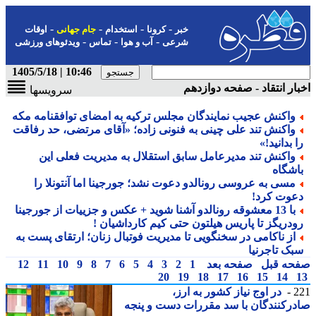
-
-
-
-
خبر
کرونا
استخدام
جام جهانی
اوقات
-
-
-
شرعی
آب و هوا
تماس
ویدئوهای ورزشی
10:46 | 1405/5/18
ار انتقاد - صفحه دوازدهم
سرویسها
واکنش عجیب نمایندگان مجلس ترکیه به امضای توافقنامه مکه
واکنش تند علی چینی به فنونی زاده؛ «آقای مرتضی، حد رفاقت
 بدانید!»
واکنش تند مدیرعامل سابق استقلال به مدیریت فعلی این
اشگاه
مسی به عروسی رونالدو دعوت نشد؛ جورجینا اما آنتونلا را
عوت کرد!
با 13 معشوقه رونالدو آشنا شوید + عکس و جزییات از جورجینا
ودریگز تا پاریس هیلتون حتی کیم کارداشیان !
از ناکامی در سخنگویی تا مدیریت فوتبال زنان؛ ارتقای پست به
بک تاجرنیا
حه قبل
صفحه بعد
1
2
3
4
5
6
7
8
9
10
11
12
20
19
18
17
16
15
14
2
در اوج نیاز کشور به ارز،
رکنندگان با سد مقررات دست و پنجه