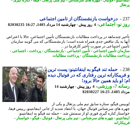
انتینو
-
فوتبال
-
چهره های سرشناس
-
تیم ملی پرتغال
-
فیفا
-
کناره گیری
-
غال
2
درخواست بازنشستگان از تامین اجتماعی
 نو
-
اجتماعی
-
4 روز پیش - چهارشنبه 14 مرداد 1405، 16:27
82030235
یر چندماهه در پرداخت مطالبات بازنشستگان تأمین اجتماعی، حالا با اعتراض
ا به یک تناقض جدی همراه شده است؛ بازنشستگانی که می گویند سازمان
ین اجتماعی در صورت تأخیر کارفرما در ...
مان تأمین اجتماعی
-
تأمین اجتماعی
-
بازنشستگان
-
پرداخت
-
اجتماعی
-
اخت مطالبات بازنشستگان
-
پرداخت مطالبات
2
حمله تند فیگو به اینفانتینو: پست ترین
ریبکارانه ترین رفتاری که در فوتبال دیده
 او باید همین حالا برود!
نه 7
-
ورزشی
-
4 روز پیش - چهارشنبه 14
1، 16:25
82030227
یس فیگو، ستاره سابق تیم ملی پرتغال و یکی از
ه های سرشناس فوتبال جهان، با انتقاد شدید از جانی اینفانتینو، رییس فیفا،
ستار کناره گیری فوری او از سمتش شد. - حمله تند فیگو به اینفانتینو:
انتینو
-
چهره های سرشناس
-
تیم ملی پرتغال
-
فوتبال
-
فیگو
-
خواستار
-
کارانه