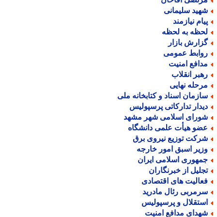
هید سلیمانی
یام نیازمند
حظه به لحظه
زارش بازار
وابط عمومی
دافع امنیت
هبر انقلاب
رحله نهایی
ازمان اسناد و کتابخانه ملی
یدار تدارکاتی پرسپولیس
ورای اسلامی شهر مشهد
ضو هیأت علمی دانشگاه
رکت توزیع نیروی برق
زیر اسبق امور خارجه
مهوری اسلامی ایران
جلیل از خبرنگاران
عالیت های اقتصادی
رمربی رئال مادرید
ستقلال و پرسپولیس
هدای مدافع امنیت