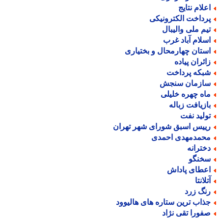
علام نتایج
رداخت الکترونیکی
یم ملی والیبال
سلام آباد غرب
ستان چهارمحال و بختیاری
ائران پیاده
بکه پرداخت
ازمان سنجش
اه چهره خلیلی
ازیافت زباله
ولید نفت
ییس اسبق شورای شهر تهران
حمدمهدی احمدی
خترانه
خنگو
عطای پاداش
لانتا
نگ زرد
ذاب ترین ستاره های هالیوود
فورا تقی نژاد