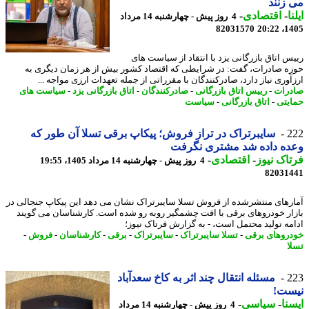
زنند
ا
-
اقتصادی
-
4 روز پیش - چهارشنبه 14 مرداد
82031570
1405
س اتاق بازرگانی یزد با انتقاد از سیاست های
ه صادرات، گفت: در شرایطی که اقتصاد کشور بیش از هر زمان دیگری به
آوری نیاز دارد، صادرکنندگان با مقرراتی از جمله تعهدات ارزی مواجه ...
رات
-
رییس اتاق بازرگانی
-
صادرکنندگان
-
اتاق بازرگانی یزد
-
سیاست های
یتی
-
اتاق بازرگانی
-
سیاست
2
سایبرتراک در تراز فروش؛ پیکاپ برقی تسلا آن طور که
ده داده شد مشتری نگرفت
اک نیوز
-
اقتصادی
-
4 روز پیش - چهارشنبه 14 مرداد 1405، 19:55
82031
رهای منتشرشده از فروش تسلا سایبرتراک نشان می دهد این پیکاپ جنجالی در
ار خودروهای برقی با افت چشمگیر روبه رو شده است. کارشناسان می گویند
مه تولید محتمل است، - به گزارش فرتاک نیوز؛
روهای برقی
-
تسلا سایبرتراک
-
سایبرتراک
-
برقی
-
کارشناسان
-
فروش
-
ا
2
مسئله انتقال چند اثر به کاخ سعدآباد
ست!
نا
-
سیاسی
-
4 روز پیش - چهارشنبه 14 مرداد