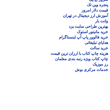
ره وین تک
ت دلار امروز
زش ارز دیجیتال در تهران
ت بار
رین طراحی سایت یزد
د مانیتور استوک
د فالوور پاپ آپ اینستاگرام
یای تبلیغاتی
ید سالت
نه چاپ کتاب با ارزان ترین قیمت
 کتاب ویژه رتبه بندی معلمان
موزیک
مات مرکزی بوش