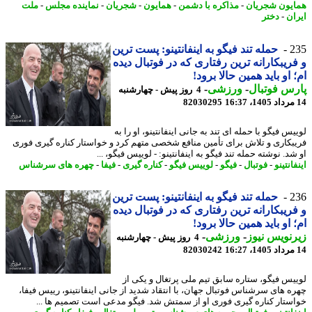
یون شجریان
-
مذاکره با دشمن
-
همایون
-
شجریان
-
نماینده مجلس
-
ملت
ان
-
دختر
2
حمله تند فیگو به اینفانتینو: پست ترین
ریبکارانه ترین رفتاری که در فوتبال دیده
 او باید همین حالا برود!
س فوتبال
-
ورزشی
-
4 روز پیش - چهارشنبه
82030295
س فیگو با حمله ای تند به جانی اینفانتینو، او را به
بکاری و تلاش برای تأمین منافع شخصی متهم کرد و خواستار کناره گیری فوری
د. نوشته حمله تند فیگو به اینفانتینو: - لوییس فیگو، ...
انتینو
-
فوتبال
-
فیگو
-
لوییس فیگو
-
کناره گیری
-
فیفا
-
چهره های سرشناس
2
حمله تند فیگو به اینفانتینو: پست ترین
ریبکارانه ترین رفتاری که در فوتبال دیده
 او باید همین حالا برود!
نویس نیوز
-
ورزشی
-
4 روز پیش - چهارشنبه
82030242
یس فیگو، ستاره سابق تیم ملی پرتغال و یکی از
ه های سرشناس فوتبال جهان، با انتقاد شدید از جانی اینفانتینو، رییس فیفا،
ستار کناره گیری فوری او از سمتش شد. فیگو مدعی است تصمیم ها ...