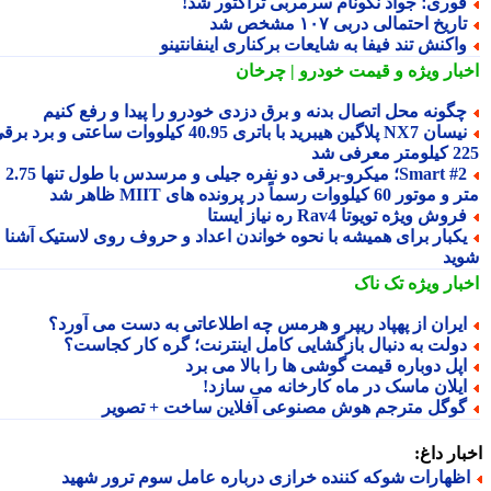
وری؛ جواد نکونام سرمربی تراکتور شد!
اریخ احتمالی دربی ۱۰۷ مشخص شد
اکنش تند فیفا به شایعات برکناری اینفانتینو
بار ویژه
و قیمت خودرو | چرخان
گونه محل اتصال بدنه و برق دزدی خودرو را پیدا و رفع کنیم
نیسان NX7 پلاگین هیبرید با باتری 40.95 کیلووات ساعتی و برد برقی
 معرفی شد
Smart #2؛ میکرو-برقی دو نفره جیلی و مرسدس با طول تنها 2.75
ور 60 کیلووات رسماً در پرونده های MIIT ظاهر شد
روش ویژه تویوتا Rav4 ره نیاز ایستا
کبار برای همیشه با نحوه خواندن اعداد و حروف روی لاستیک آشنا
ید
بار ویژه
تک ناک
یران از پهپاد ریپر و هرمس چه اطلاعاتی به دست می آورد؟
ولت به دنبال بازگشایی کامل اینترنت؛ گره کار کجاست؟
پل دوباره قیمت گوشی ها را بالا می برد
یلان ماسک در ماه کارخانه می سازد!
وگل مترجم هوش مصنوعی آفلاین ساخت + تصویر
ار داغ:
ظهارات شوکه کننده خرازی درباره عامل سوم ترور شهید