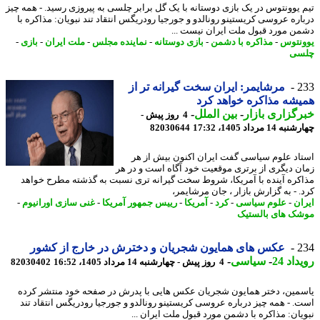
 یوونتوس در یک بازی دوستانه با یک گل برابر چلسی به پیروزی رسید. - همه چیز
اره عروسی کریستینو رونالدو و جورجیا رودریگس انتقاد تند نبویان: مذاکره با
ن مورد قبول ملت ایران نیست ...
نتوس
-
مذاکره با دشمن
-
بازی دوستانه
-
نماینده مجلس
-
ملت ایران
-
بازی
-
سی
2
مرشایمر: ایران سخت گیرانه تر از
شه مذاکره خواهد کرد
گزاری بازار
-
بین الملل
-
4 روز پیش -
14 مرداد 1405، 17:32
82030644
اد علوم سیاسی گفت ایران اکنون بیش از هر
ن دیگری از برتری موقعیت خود آگاه است و در هر
کره آینده با آمریکا، شروط سخت گیرانه تری نسبت به گذشته مطرح خواهد
. - به گزارش بازار ، جان مرشایمر،
ان
-
علوم سیاسی
-
کرد
-
آمریکا
-
رییس جمهور آمریکا
-
غنی سازی اورانیوم
-
ک های بالستیک
2
عکس های همایون شجریان و دخترش در خارج از کشور
اد 24
-
سیاسی
-
4 روز پیش - چهارشنبه 14 مرداد 1405، 16:52
82030402
مین، دختر همایون شجریان عکس هایی با پدرش در صفحه خود منتشر کرده
. - همه چیز درباره عروسی کریستینو رونالدو و جورجیا رودریگس انتقاد تند
یان: مذاکره با دشمن مورد قبول ملت ایران ...