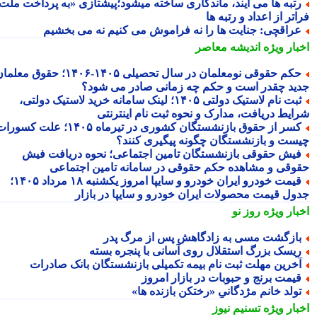
تبه ها می آیند، ماندگاری ساخته میشود؛پیشتازی «به پرداخت ملت
تر از اعداد و رتبه ها
راقچی: جنایت ها را نه فراموش می کنیم نه می بخشیم
بار ویژه
اندیشه معاصر
حکم حقوقی نومعلمان در سال تحصیلی ۱۴۰۵-۱۴۰۶؛ حقوق معلمان
ید چقدر است و حکم چه زمانی صادر می شود؟
ثبت نام لاستیک دولتی ۱۴۰۵؛ لینک سامانه خرید لاستیک دولتی،
ایط دریافت، مدارک و نحوه ثبت نام اینترنتی
کسر از حقوق بازنشستگان کشوری در تیرماه ۱۴۰۵؛ علت کسورات
ست و بازنشستگان چگونه پیگیری کنند؟
یش حقوقی بازنشستگان تامین اجتماعی؛ نحوه دریافت فیش
وقی و مشاهده حکم حقوقی در سامانه تامین اجتماعی
قیمت خودرو ایران خودرو و سایپا امروز یکشنبه ۱۸ مرداد ۱۴۰۵؛
ول قیمت محصولات ایران خودرو و سایپا در بازار
بار ویژه
روز نو
ازگشت مسی به زادگاهش پس از مرگ پدر
یسک بزرگ استقلال روی آسانی با پنجره بسته
خرین مهلت ثبت نام بیمه تکمیلی بازنشستگان بانک صادرات
یمت برنج و حبوبات در بازار امروز
ولد خانم مژدگانیِِ «رختکن بازنده ها»
بار ویژه
تسنیم نیوز