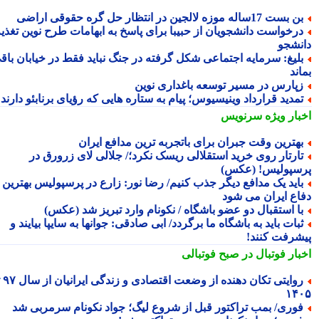
 بست 17ساله موزه لالجین در انتظار حل گره حقوقی اراضی
رخواست دانشجویان از حبیبا برای پاسخ به ابهامات طرح نوین تغذیه
نشجو
لیغ: سرمایه اجتماعی شکل گرفته در جنگ نباید فقط در خیابان باقی
ند
پارس در مسیر توسعه باغداری نوین
مدید قرارداد وینیسیوس؛ پیام به ستاره هایی که رؤیای برنابئو دارند
بار ویژه
سرنویس
هترین وقت جبران برای باتجربه ترین مدافع ایران
ارتار روی خرید استقلالی ریسک نکرد؛/ جلالی لای زرورق در
سپولیس! (عکس)
اید یک مدافع دیگر جذب کنیم/ رضا نور: زارع در پرسپولیس بهترین
اع ایران می شود
ا استقبال دو عضو باشگاه / نکونام وارد تبریز شد (عکس)
بات باید به باشگاه ما برگردد/ ابی صادقی: جوانها به سایپا بیایند و
شرفت کنند!
بار فوتبال در صبح فوتبالی
روایتی تکان دهنده از وضعت اقتصادی و زندگی ایرانیان از سال ۹۷ تا
۱۴
وری/ بمب تراکتور قبل از شروع لیگ؛ جواد نکونام سرمربی شد