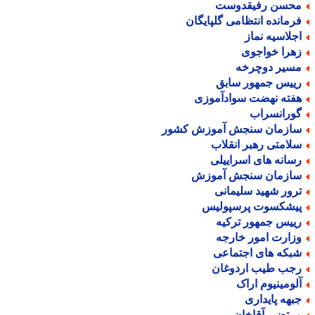
حسن رفیقدوست
رمانده انتظامی گلپایگان
جلاسیه نماز
هرا خواجوی
سیر دوچرخه
ییس جمهور سابق
فته نهضت سوادآموزی
ورانسراب
ازمان سنجش آموزش کشور
لامتی رهبر انقلاب
سانه های اسراییلی
ازمان سنجش آموزش
رور شهید سلیمانی
یشکسوت پرسپولیس
ییس جمهور ترکیه
زارت امور خارجه
بکه های اجتماعی
جب طیب اردوغان
لومینیوم اراک
بهه پایداری
رتضی آقاخان