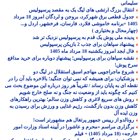
مانی
نتقال بزرگ ارتشی های لیگ یک به مقصد پرسپولیس
جدول قطعی برق شهرکرد، بروجن و لردگان امروز 18 مرداد
1405 +برنامه خاموشی فلارد، فارسان، فرخشهر، اردل و...
ارمحال و بختیاری )
دیده ملی پوش یک قدم به پرسپولیس نزدیک تر شد
شنهاد سپاهان برای جذب 2 بازیکن پرسپولیس
ل ابجد امروز یکشنبه 18 مرداد ماه 1405
قشه سپاهان برای پرسپولیس؛ پیشنهادِ دوباره برای خرید مدافع
خ پوش!
روع ماجراجویی مهاجم اسبق استقلال در لیگ دو
زشکیان: برای همیشه که نمی توان جنگید؛ بالاخره باید آن را در
ه ای به پایان رساند / تقریباً هر روز درباره این موضوع بحث می
م که چگونه باید از وضعیت نه جنگ و نه صلح خارج شویم
وش های سریع لاغری و کاهش وزن سالم؛ بهترین راهکارهای
ش وزن بدون بازگشت، رژیم غذایی و ورزش برای رسیدن به
 ایده آل
ونالدو از رییس جمهور پرتغال هم مشهورتر است!
رگزاری مراسم «محرم و عاشورا در آیینه اسناد وزارت امور
18 مرداد 1405) + فیلم