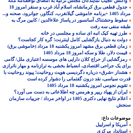
اکنش عجیب نمایندگان مجلس ترکیه به امضای توافقنامه مکه
جدول قطعی برق کرمانشاه، اسلام آباد غرب و سنقر امروز 18
 گیلانغرب، کنگاور، جوانرود، صحنه و...
قوط وحشتناک آسانسور در پاساژ علاءالدین / کابین مرگ به
قه منفی سه رفت
رز تهیه کیک انبه ای ساده و مجلسی در خانه
ولت به دنبال بازگشایی کامل اینترنت؛ گره کار کجاست؟
ان قطعی برق مشهد امروز یکشنبه 18 مرداد (خاموشی برق)
مت دلار، طلا و سکه امروز 18 مرداد 1405
مزگشایی از حراج کلان دارایی های موسسه اعتباری ملل/ گامی
ی یک جراحی اقتصادی، انضباط بخشی به ترازنامه و مهار ناترازی
شدار «شرق» درباره دگردیسی هویت روحانیت؛ پیوند روحانیت با
ت سیاسی، نقد درون گفتمانی را دشوار کرده است
ویم نجومی امروز یکشنبه 18 مرداد 1405
یران از پهپاد ریپر و هرمس چه اطلاعاتی به دست می آورد؟
اعلام نتایج نهایی دکتری 1405 در اواخر مرداد / جزییات سازمان
جش
ضوعات داغ:
مریکا و اسراییل
ستاندار مرکزی