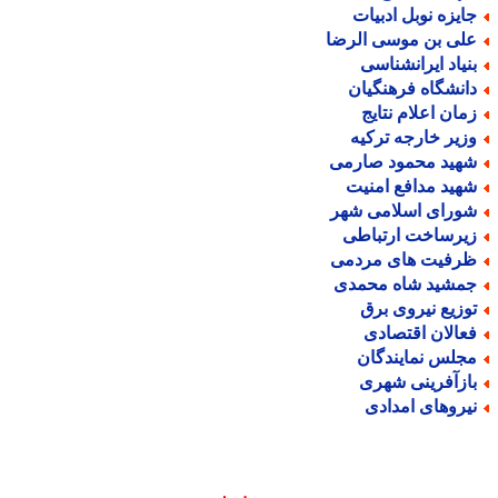
ایزه نوبل ادبیات
لی بن موسی الرضا
نیاد ایرانشناسی
انشگاه فرهنگیان
مان اعلام نتایج
زیر خارجه ترکیه
هید محمود صارمی
هید مدافع امنیت
ورای اسلامی شهر
یرساخت ارتباطی
رفیت های مردمی
مشید شاه محمدی
وزیع نیروی برق
عالان اقتصادی
جلس نمایندگان
ازآفرینی شهری
یروهای امدادی