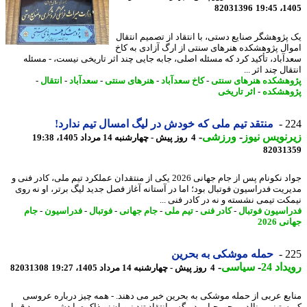
82031396
1405
پژوهشگر صنایع دستی، با انتقاد از تصمیم انتقال
ال پژوهشکده هنرهای سنتی از ارگ آزادی به کاخ
آباد، تأکید کرد که مسئله اصلی، جابه جایی چند اثر تاریخی نیست، - مسئله
ال چند اثر ...
هشکده هنرهای سنتی
-
کاخ سعدآباد
-
هنرهای سنتی
-
سعدآباد
-
انتقال
-
هشکده
-
اثر تاریخی
2
منتقد تیم ملی که خودش در لیگ امسال تیم ندارد!
نویس نیوز
-
ورزشی
-
4 روز پیش - چهارشنبه 14 مرداد 1405، 19:38
82031
جواد نکونام پس از جام جهانی 2026 یکی از منتقدان عملکرد تیم ملی، کادر فنی و
ریت فدراسیون فوتبال بود؛ اما در آستانه آغاز فصل جدید لیگ برتر، او نه روی
کت تیمی نشسته و نه در کادر فنی ...
اسیون فوتبال
-
کادر فنی
-
تیم ملی
-
جام جهانی
-
فوتبال
-
فدراسیون
-
جام
 2026
2
حمله موشکی به بحرین
اد 24
-
سیاسی
-
4 روز پیش - چهارشنبه 14 مرداد 1405، 19:27
82031308
بع عربی از حمله موشکی به بحرین خبر می دهند. - همه چیز درباره عروسی