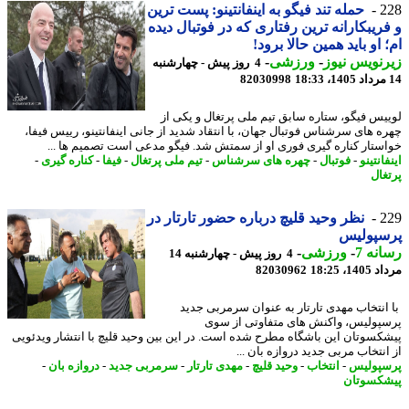
2
حمله تند فیگو به اینفانتینو: پست ترین
ریبکارانه ترین رفتاری که در فوتبال دیده
 او باید همین حالا برود!
نویس نیوز
-
ورزشی
-
4 روز پیش - چهارشنبه
82030998
یس فیگو، ستاره سابق تیم ملی پرتغال و یکی از
ه های سرشناس فوتبال جهان، با انتقاد شدید از جانی اینفانتینو، رییس فیفا،
ستار کناره گیری فوری او از سمتش شد. فیگو مدعی است تصمیم ها ...
انتینو
-
فوتبال
-
چهره های سرشناس
-
تیم ملی پرتغال
-
فیفا
-
کناره گیری
-
غال
2
نظر وحید قلیچ درباره حضور تارتار در
سپولیس
نه 7
-
ورزشی
-
4 روز پیش - چهارشنبه 14
1، 18:25
82030962
انتخاب مهدی تارتار به عنوان سرمربی جدید
پولیس، واکنش های متفاوتی از سوی
کسوتان این باشگاه مطرح شده است. در این بین وحید قلیچ با انتشار ویدئویی
نتخاب مربی جدید دروازه بان ...
پولیس
-
انتخاب
-
وحید قلیچ
-
مهدی تارتار
-
سرمربی جدید
-
دروازه بان
-
کسوتان