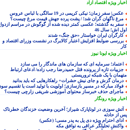
بار ویژه
اقتصاد آزاد
کس| سفر زمان؛ نیکی کریمی در 19 سالگی با لباس عروس
رغ ناگهان گران شد! / پشت پرده جهش قیمت مرغ چیست؟
فر به گذشته؛ عکسی کمتر دیده شده از گوگوش در مراسم ازدواج
ل اش؛ سال 46
ارگران ایران خواستار «حق جنگ» شدند
ررسی ضوابط افزایش اعتبار کالابرگ در نشست وزرای اقتصاد و
ر
بار ویژه
ایونا نیوز
عتماد؛ سرمایه ای که سازمان های ماندگار را می سازد
زییات تازه از پرونده قتل حمیدرضا رجب زاده/ ادعای ارتباط
همان با یک شبکه تروریستی
رمان گزش و جای نیش حشرات+ راهکارهایی که باید بدانید
ولاد مبارکه در مسیر بازسازی؛ اولویت با تولید است یا تقسیم سود؟
اجرای حذف خبرساز محتوای آموزشی شریفی زارچی چیست؟
بار ویژه
رونگار
تش سوزی در لوناپارک شیراز؛ آخرین وضعیت خزندگان خطرناک
 از حادثه
دای احترام ویژه دی پل به پدر مسی! (عکس)
اکنش تحلیلگر عراقی به توافق مکه