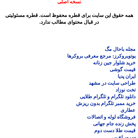
نسخه اصلی
مه حقوق این سایت برای قطره محفوظ است. قطره مسئولیتی
در قبال محتوای مطالب ندارد.
ه باحال مگ
وبروکرز: مرجع معرفی بروکرها
د شلوار جین زنانه
مت گوشی
ان پدیا
احی سایت در مشهد
 نوزاد
لود تلگرام و تلگرام طلایی
د ممبر تلگرام بدون ریزش
اری
شگاه لوله و اتصالات
 زنده جام جهانی
مت طلا دست دوم
ر اچ پی