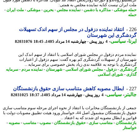
ستینو رونالدو و جورجیا رودریگس انتقاد تند نبویان: مذاکره با دشمن مورد قبول
 ایران نیست کنایه نماینده مجلس به همتی:
ه موشکی
-
مذاکره با دشمن
-
نماینده مجلس
-
بحرین
-
موشکی
-
ملت ایران
-
ه
2
انتقاد نماینده دزفول در مجلس از سهم اندک تسهیلات
دشگری این شهرستان
ا
-
سیاسی
-
4 روز پیش - چهارشنبه 14 مرداد 1405، 18:45
82031076
ینده مردم دزفول در مجلس شورای اسلامی با انتقاد از سهم اندک این
ستان از تسهیلات گردشگری کم بهره گفت: سهم دزفول از اعتبارات
شگری با توجه به علاقمه ندی زیاد بخش خصوصی برای سرمایه ...
شگری
-
دزفول
-
مجلس شورای اسلامی
-
شهرستان
-
نماینده مردم
-
سرمایه
ری
-
شورای اسلامی
2
ابطال مصوبه کاهش متناسب سازی حقوق بازنشستگان
بتر
-
سیاسی
-
4 روز پیش - چهارشنبه 14 مرداد 1405، 18:37
82031025
ی از بازنشستگان مخابرات با انتقاد از نحوه اجرای مرحله سوم متناسب سازی
حقوق بازنشستگان مشمول اصل 44، خواستار ورود هیئت تطبیق مصوبات دولت با
نین و ابطال مصوبه ای شدند که به اعتقاد ...
نشستگان
-
متناسب سازی
-
حقوق بازنشستگان
-
مصوب
-
متناسب
-
مصوبه
-
ستار