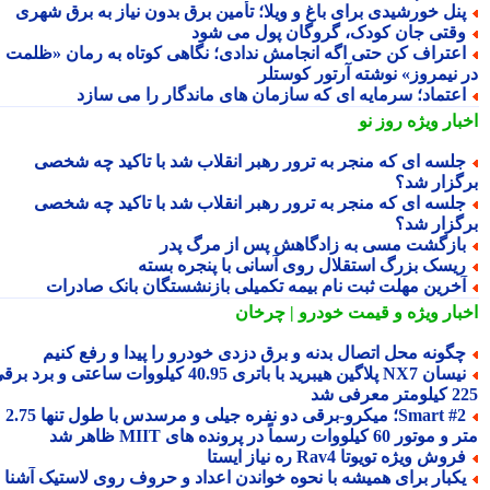
نل خورشیدی برای باغ و ویلا؛ تأمین برق بدون نیاز به برق شهری
قتی جان کودک، گروگان پول می شود
عتراف کن حتی اگه انجامش ندادی؛ نگاهی کوتاه به رمان «ظلمت
 نیمروز» نوشته آرتور کوستلر
عتماد؛ سرمایه ای که سازمان های ماندگار را می سازد
بار ویژه
روز نو
لسه ای که منجر به ترور رهبر انقلاب شد با تاکید چه شخصی
گزار شد؟
لسه ای که منجر به ترور رهبر انقلاب شد با تاکید چه شخصی
گزار شد؟
ازگشت مسی به زادگاهش پس از مرگ پدر
یسک بزرگ استقلال روی آسانی با پنجره بسته
خرین مهلت ثبت نام بیمه تکمیلی بازنشستگان بانک صادرات
بار ویژه
و قیمت خودرو | چرخان
گونه محل اتصال بدنه و برق دزدی خودرو را پیدا و رفع کنیم
نیسان NX7 پلاگین هیبرید با باتری 40.95 کیلووات ساعتی و برد برقی
 معرفی شد
Smart #2؛ میکرو-برقی دو نفره جیلی و مرسدس با طول تنها 2.75
ور 60 کیلووات رسماً در پرونده های MIIT ظاهر شد
روش ویژه تویوتا Rav4 ره نیاز ایستا
کبار برای همیشه با نحوه خواندن اعداد و حروف روی لاستیک آشنا