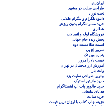
ان پدیا
احی سایت در مشهد
 نوزاد
لود تلگرام و تلگرام طلایی
د ممبر تلگرام بدون ریزش
اری
شگاه لوله و اتصالات
 زنده جام جهانی
مت طلا دست دوم
ر اچ پی
ره وین تک
ت دلار امروز
زش ارز دیجیتال در تهران
ت بار
رین طراحی سایت یزد
د مانیتور استوک
د فالوور پاپ آپ اینستاگرام
یای تبلیغاتی
ید سالت
نه چاپ کتاب با ارزان ترین قیمت