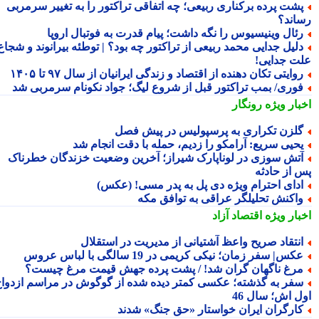
شت پرده برکناری ربیعی؛ چه اتفاقی تراکتور را به تغییر سرمربی
اند؟
ئال وینیسیوس را نگه داشت؛ پیام قدرت به فوتبال اروپا
لیل جدایی محمد ربیعی از تراکتور چه بود؟ | توطئه بیرانوند و شجاع
ت جدایی!
وایتی تکان دهنده از اقتصاد و زندگی ایرانیان از سال ۹۷ تا ۱۴۰۵
وری/ بمب تراکتور قبل از شروع لیگ؛ جواد نکونام سرمربی شد
بار ویژه
رونگار
لزن تکراری به پرسپولیس در پیش فصل
حیی سریع: آرامکو را زدیم، حمله با دقت انجام شد
تش سوزی در لوناپارک شیراز؛ آخرین وضعیت خزندگان خطرناک
 از حادثه
دای احترام ویژه دی پل به پدر مسی! (عکس)
اکنش تحلیلگر عراقی به توافق مکه
بار ویژه
اقتصاد آزاد
نتقاد صریح واعظ آشتیانی از مدیریت در استقلال
کس| سفر زمان؛ نیکی کریمی در 19 سالگی با لباس عروس
رغ ناگهان گران شد! / پشت پرده جهش قیمت مرغ چیست؟
فر به گذشته؛ عکسی کمتر دیده شده از گوگوش در مراسم ازدواج
ل اش؛ سال 46
ارگران ایران خواستار «حق جنگ» شدند