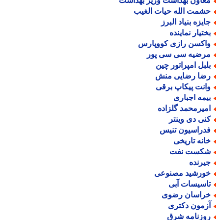
عاون بهداشت وزیر بهداشت
شمت الله حیات الغیب
ایزه بنیاد البرز
ختیار نماینده
اکسن رازی کووپارس
رضیه سی سی پور
لبل امپراتور چین
ضا رضایی منش
انت پیکاپ برقی
یمه اجباری
میرمحمد گلزاده
نی دی وینتر
دراسیون تنیس
انه تاریخی
کست نفت
یرنده
ورشید مصنوعی
اسیسات آبی
راسان رضوی
زمون دکتری
وزنامه شرق