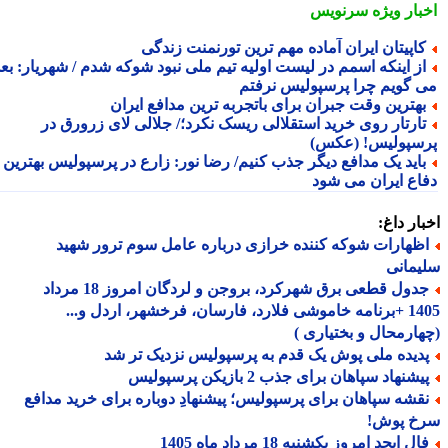
بار ویژه
سرنویس
اپیتان ایران آماده مهم ترین تورنمنت زندگی
ز اینکه اسمم در لیست اولیه تیم ملی نبود شوکه شدم / شهریار: بعدا
 گویم چرا پرسپولیس نرفتم
هترین وقت جبران برای باتجربه ترین مدافع ایران
ارتار روی خرید استقلالی ریسک نکرد؛/ جلالی لای زرورق در
سپولیس! (عکس)
اید یک مدافع دیگر جذب کنیم/ رضا نور: زارع در پرسپولیس بهترین
اع ایران می شود
ار داغ:
ظهارات شوکه کننده خرازی درباره عامل سوم ترور شهید
مانی
جدول قطعی برق شهرکرد، بروجن و لردگان امروز 18 مرداد
1405 +برنامه خاموشی فلارد، فارسان، فرخشهر، اردل و...
ارمحال و بختیاری )
دیده ملی پوش یک قدم به پرسپولیس نزدیک تر شد
شنهاد سپاهان برای جذب 2 بازیکن پرسپولیس
قشه سپاهان برای پرسپولیس؛ پیشنهادِ دوباره برای خرید مدافع
خ پوش!
ل ابجد امروز یکشنبه 18 مرداد ماه 1405