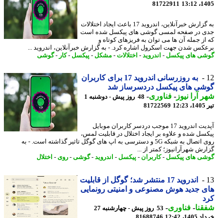
81722911
1405
به گزارش خبرآنلاین، اندروید 17 باعث ایجاد اختلالات
 در صفحه لمسی گوشی های پیکسل شده است
از جمله آن ها می توان به فریزهای کوتاه و
کس شدن جهت اسکرول اشاره کرد. - به گزارش خبرآنلاین، اندروید ...
ی های پیکسل
-
اندروید
-
اختلالات
-
مشکل
-
پیکسل
-
کار
-
گوشی
به روزرسانی اندروید 17 برای کاربران
شی های پیکسل دردسرساز شد
 آرا نیوز
-
فناوری
-
48 روز پیش - دوشنبه 1
1
81722569
آپدیت اندروید 17 موجب دردسر کاربران موبایل
سل شده و علاوه بر ایجاد اختلال در قابلیت لمس،
روی اتصال به شبکه 5G و دسترسی به اپ های گوگل تاثیر گذاشته است. - به
رش شهرآرانیوز؛ کمتر از ...
ی های پیکسل
-
کاربران
-
پیکسل
-
اندروید
-
گوشی
-
روی
-
اختلال
اندروید 17 منتشر شد؛ گوگل از قابلیت
 جدید هوش مصنوعی و امنیتی رونمایی
د
نا
-
فناوری
-
53 روز پیش - چهارشنبه 27
14، 12:42
81688746