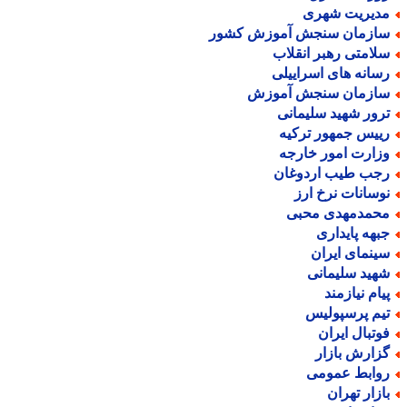
دیریت شهری
ازمان سنجش آموزش کشور
لامتی رهبر انقلاب
سانه های اسراییلی
ازمان سنجش آموزش
رور شهید سلیمانی
ییس جمهور ترکیه
زارت امور خارجه
جب طیب اردوغان
وسانات نرخ ارز
حمدمهدی محبی
بهه پایداری
ینمای ایران
هید سلیمانی
یام نیازمند
یم پرسپولیس
وتبال ایران
زارش بازار
وابط عمومی
ازار تهران