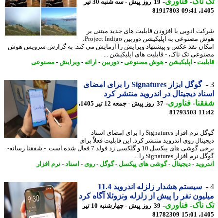
ناک
-
فناوری
-
19 روز پیش - سه شنبه 30 تیر
81917803
1405
ت ادوبی با افزودن قابلیت های جدید مبتنی بر
هوش مصنوعی به اپلیکیشن دوربین Project Indigo،
ان نقد عکس و پیشنهاد ویرایش را آزمایش می کند. به گزارش سرویس هوش
وعی تک ناک، - قابلیت های اپلیکیشن ...
لیت
-
اپلیکیشن
-
هوش مصنوعی
-
دوربین
-
ارائه
-
ویرایش
-
مصنوعی
گوگل ابزار Signatures را برای امضای
اد دیجیتال در اندروید منتشر کرد
نا
-
فناوری
-
37 روز پیش - جمعه 12 تیر 1405،
81793503
11
گوگل نرم افزار Signatures را برای امضای اسناد
تال روی اندروید منتشر کرد. این قابلیت فعلاً برای
برخی گوشی های پیکسل 10 و گلکسی زد فولد 7 فعال شده است. - شفقنا رسانه-
م افزار Signatures را ...
روید
-
دیجیتال
-
گوشی های پیکسل
-
گوگل
-
روی
-
اسناد
-
نرم افزار
سیستم هشدار زلزله اندروید 11.4
یون نفر را پیش از زلزله ونزوئلا آگاه کرد
ناک
-
فناوری
-
39 روز پیش - چهارشنبه 10 تیر
81782309
1405