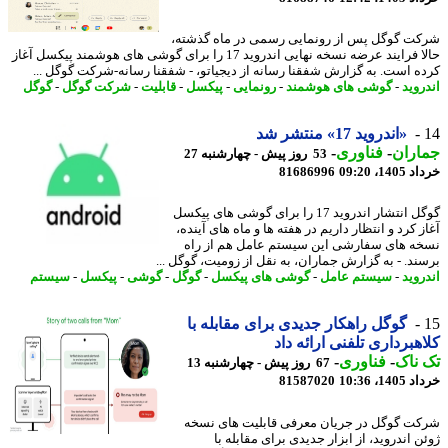
ت گوگل پس از رونمایی رسمی در ماه گذشته،
حالا فرایند عرضه نسخه نهایی اندروید 17 را برای گوشی های هوشمند پیکسل آغاز
ه است. به گزارش شفقنا رسانه از دیجیاتو، - شفقنا رسانه-شرکت گوگل ...
روید
-
گوشی های هوشمند
-
رونمایی
-
پیکسل
-
قابلیت
-
شرکت گوگل
-
گوگل
«اندروید 17» منتشر شد
اران
-
فناوری
-
53 روز پیش - چهارشنبه 27
14، 09:20
81686996
گوگل انتشار اندروید 17 را برای گوشی های پیکسل
 کرد و انتظار داریم در هفته ها و ماه های آینده،
ه های سفارشی این سیستم عامل هم از راه
ند. - به گزارش جماران، به نقل از زومیت، گوگل ...
روید
-
سیستم عامل
-
گوشی های پیکسل
-
گوگل
-
گوشی
-
پیکسل
-
سیستم
گوگل راهکار جدیدی برای مقابله با
هبرداری تلفنی ارائه داد
ناک
-
فناوری
-
67 روز پیش - چهارشنبه 13
14، 10:36
81587020
ت گوگل در جریان معرفی قابلیت های نسخه
 اندروید، از ابزار جدیدی برای مقابله با