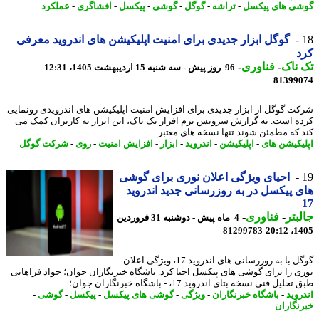
ی های پیکسل
-
تراشه
-
گوگل
-
گوشی
-
پیکسل
-
افشاگری
-
عملکرد
گوگل ابزار جدیدی برای امنیت اپلیکیشن های اندروید معرفی
د
ناک
-
فناوری
-
96 روز پیش - سه شنبه 15 اردیبهشت 1405، 12:31
81399
ت گوگل از ابزار جدیدی برای افزایش امنیت اپلیکیشن های اندرویدی رونمایی
ه است. به گزارش سرویس نرم افزار تک ناک، این ابزار به کاربران کمک می
 که مطمئن شوند تنها نسخه های معتبر ...
یکیشن های
-
اپلیکیشن
-
اندروید
-
ابزار
-
افزایش امنیت
-
روی
-
شرکت گوگل
احیای ویژگی اعلان نوری برای گوشی
 پیکسل در به روزرسانی جدید اندروید
بتر
-
فناوری
-
4 ماه پیش - دوشنبه 31 فروردین
81299783
1405
گوگل با به روزرسانی های اندروید 17، ویژگی اعلان
ی را برای گوشی های پیکسل احیا کرد. باشگاه خبرنگاران جوان؛ جواد فراهانی
لیل فنی نسخه بتای اندروید 17، - باشگاه خبرنگاران جوان؛ ...
روید
-
باشگاه خبرنگاران
-
ویژگی
-
گوشی های پیکسل
-
پیکسل
-
گوشی
-
نگاران