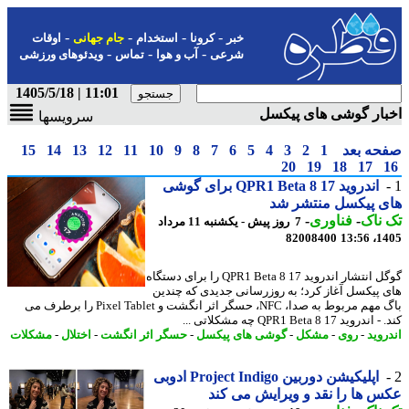
-
-
-
-
خبر
کرونا
استخدام
جام جهانی
اوقات
-
-
-
شرعی
آب و هوا
تماس
ویدئوهای ورزشی
11:01 | 1405/5/18
ار گوشی های پیکسل
سرویسها
حه بعد
1
2
3
4
5
6
7
8
9
10
11
12
13
14
15
20
19
18
17
اندروید 17 QPR1 Beta 8 برای گوشی
ی پیکسل منتشر شد
ناک
-
فناوری
-
7 روز پیش - یکشنبه 11 مرداد
82008400
1405
گوگل انتشار اندروید 17 QPR1 Beta 8 را برای دستگاه
 پیکسل آغاز کرد؛ به روزرسانی جدیدی که چندین
باگ مهم مربوط به صدا، NFC، حسگر اثر انگشت و Pixel Tablet را برطرف می
روید 17 QPR1 Beta 8 چه مشکلاتی ...
روید
-
روی
-
مشکل
-
گوشی های پیکسل
-
حسگر اثر انگشت
-
اختلال
-
مشکلات
اپلیکیشن دوربین Project Indigo ادوبی
 ها را نقد و ویرایش می کند