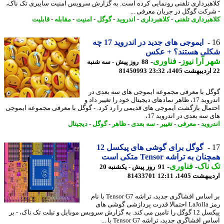
هبرداری تلفنی رونمایی کرده است. به گزارش سرویس امنیت سایبری تک ناک،
رکت گوگل در جریان معرفی ...
هبرداری تلفنی
-
کلاهبرداری
-
اندروید
-
گوگل
-
امنیت
-
مقابله
-
قابلیت
ایموجی های جدید در اندروید 17 چه
لی هستند؟ + عکس
 آرا نیوز
-
فناوری
-
88 روز پیش - سه شنبه
81450993
ل با معرفی مجموعه ایموجی های سه بعدی در
اندروید 17، ظاهر نمادهای دیجیتال خود را تغییر داد و
مال بازگشت ایموجی های قدیمی را رد کرد. - گوگل با معرفی مجموعه ایموجی
سه بعدی در اندروید 17،
روید
-
معرفی
-
تغییر
-
سه بعدی
-
ظاهر
-
گوگل
-
دیجیتال
گوگل برای گوشی های پیکسل 12
ن به تراشه Tensor متکی است
ناک
-
فناوری
-
91 روز پیش - یکشنبه 20
شت 1405، 12:11
81433701
بر اساس افشاگری جدید، تراشه Tensor G7 با نام
رمز LaJolla احتمالا قدرت پردازشی گوشی های
پیکسل 12 گوگل را تامین می کند. به گزارش سرویس موبایل و تبلت تک ناک، - بر
افشاگری جدید، تراشه Tensor G7 با ...