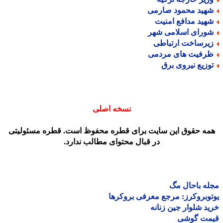
هید محمود صارمی
هید مدافع امنیت
ورای اسلامی شهر
یرساخت ارتباطی
رفیت های مردمی
وزیع نیروی برق
نسخه اصلی
مه حقوق این سایت برای قطره محفوظ است. قطره مسئولیتی
در قبال محتوای مطالب ندارد.
ه باحال مگ
وبروکرز: مرجع معرفی بروکرها
د شلوار جین زنانه
مت گوشی