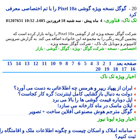
گوگل نسخه ویژه گوشی Pixel 10a را با تم اختصاصی معرفی
د
ناک
-
فناوری
-
4 ماه پیش - سه شنبه 18 فروردین 1405، 10:52
81207651
شرکت گوگل نسخه ویژه ای از گوشی Pixel 10a را روانه بازار کرده است که
مین گزینه رنگی را به مجموعه این خانواده اضافه می کند. به گزارش سرویس
پیوتر و موبایل تک ناک، - شرکت گوگل نسخه ویژه ...
صاصی
-
نسخه
-
شرکت گوگل
-
ویژه
-
گوگل
-
گوشی
-
بازار
حه بعد
1
2
3
4
5
6
7
8
9
10
11
12
13
14
15
20
19
18
17
بار ویژه
تک ناک
یران از پهپاد ریپر و هرمس چه اطلاعاتی به دست می آورد؟
ولت به دنبال بازگشایی کامل اینترنت؛ گره کار کجاست؟
پل دوباره قیمت گوشی ها را بالا می برد
یلان ماسک در ماه کارخانه می سازد!
وگل مترجم هوش مصنوعی آفلاین ساخت + تصویر
بار ویژه
ایونا نیوز
امانه املاک و اسکان چیست و چگونه اطلاعات ملک و اقامتگاه را
ت کنیم؟