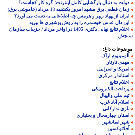
ولت به دنبال بازگشایی کامل اینترنت؛ گره کار کجاست؟
ان قطعی برق مشهد امروز یکشنبه 18 مرداد (خاموشی برق)
یران از پهپاد ریپر و هرمس چه اطلاعاتی به دست می آورد؟
ین دال عدس خوشمزه را به روش بوشهری ها بپزید
اعلام نتایج نهایی دکتری 1405 در اواخر مرداد / جزییات سازمان
جش
ضوعات داغ:
لومینیوم اراک
هدی تارتار
مریکا و اسراییل
ستاندار مرکزی
علام نتایج
رداخت الکترونیکی
یم ملی والیبال
سلام آباد غرب
ازی تدارکاتی
ستان چهارمحال و بختیاری
هر ایمانشهر
فلاتوکسین