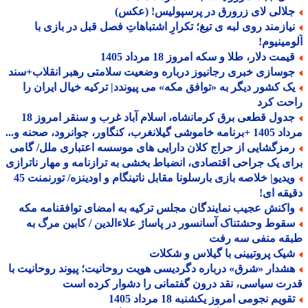
لالی لای زرورق در پرسپولیس! (عکس)
یازمند روی لبه ی تیغ؛ تکرارِ اشتباهاتِ فصل قبل در بازی با
مینیوم!
مت دلار، طلا و سکه امروز 18 مرداد 1405
وسازی خبری رجانیوز درباره وضعیت سلامتی رهبر انقلاب+سند
ک کشور دیگر به «توافق مکه» می پیوندد| ترکیه خیال ایران را
حت کرد
جدول قطعی برق کرمانشاه، اسلام آباد غرب و سنقر امروز 18
 گیلانغرب، کنگاور، جوانرود، صحنه و...
مزگشایی از حراج کلان دارایی های موسسه اعتباری ملل/ گامی
ی یک جراحی اقتصادی، انضباط بخشی به ترازنامه و مهار ناترازی
ویدیو| خلاصه بازی بارسلونا مقابل ناتینگام و اودینزه/ تورنمنت 45
قه ای!
اکنش عجیب نمایندگان مجلس ترکیه به امضای توافقنامه مکه
قوط وحشتناک آسانسور در پاساژ علاءالدین / کابین مرگ به
قه منفی سه رفت
یک پروتیینی با گیلاس و شکلات
شدار «شرق» درباره دگردیسی هویت روحانیت؛ پیوند روحانیت با
ت سیاسی، نقد درون گفتمانی را دشوار کرده است
ویم نجومی امروز یکشنبه 18 مرداد 1405