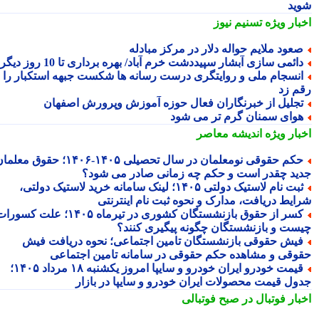
ید
بار ویژه
تسنیم نیوز
عود ملایم حواله دلار در مرکز مبادله
ائمی سازی آبشار سپیددشت خرم آباد/ بهره برداری تا 10 روز دیگر
نسجام ملی و روایتگری درست رسانه ها شکست جبهه استکبار را
م زد
جلیل از خبرنگاران فعال حوزه آموزش وپرورش اصفهان
وای سمنان گرم تر می شود
بار ویژه
اندیشه معاصر
حکم حقوقی نومعلمان در سال تحصیلی ۱۴۰۵-۱۴۰۶؛ حقوق معلمان
ید چقدر است و حکم چه زمانی صادر می شود؟
ثبت نام لاستیک دولتی ۱۴۰۵؛ لینک سامانه خرید لاستیک دولتی،
ایط دریافت، مدارک و نحوه ثبت نام اینترنتی
کسر از حقوق بازنشستگان کشوری در تیرماه ۱۴۰۵؛ علت کسورات
ست و بازنشستگان چگونه پیگیری کنند؟
یش حقوقی بازنشستگان تامین اجتماعی؛ نحوه دریافت فیش
وقی و مشاهده حکم حقوقی در سامانه تامین اجتماعی
قیمت خودرو ایران خودرو و سایپا امروز یکشنبه ۱۸ مرداد ۱۴۰۵؛
ول قیمت محصولات ایران خودرو و سایپا در بازار
بار فوتبال در صبح فوتبالی