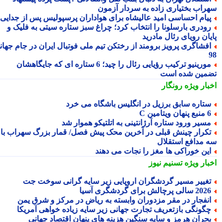
راب بختیاری زاده به سردار آزمون
یام احساسی امید عالیشاه برای هواداران پرسپولیس پس از جدایی
ودری بارسلونا را انتخاب کرد؛ چراغ سبز ستاره سیتی به فلیک و
یان رویای رئال مادرید
فشاگری پرویز برومند از رختکن تیم ملی فوتبال ایران در جام جهانی
مورینیو ترکیب رؤیایی رئال را چید؛ 6 ستاره ای که جایگاهشان
مین شده است
بار ویژه
رونگار
تاره سابق برزیل در انگلیس باشگاه می خرد
 پنهان ویتامین C
سیر ورود ستاره آرژانتینی به اتلتیکو هموار شد
کرار چینش قبلی در آخرین محک پیش فصل/ قمار بزرگ سهراب با
 مدافع استقلال
ین خوراکی ها مغز را نجات می دهند
بار ویژه
تسنیم نیوز
غییر مسیر گردشگران اروپایی زیر سایه گرانی سوخت جت
2 سالی پرچالش برای گردشگری آسیا
نفجار در مقر مزدوران وابسته به ریاض در مرکز و شرق یمن
گونگی بازتعریف تجارت جهانی زیر سایه زیاده خواهی آمریکا
حران هرمز و سایه سنگین هزینه های پنهان اقتصاد جهانی