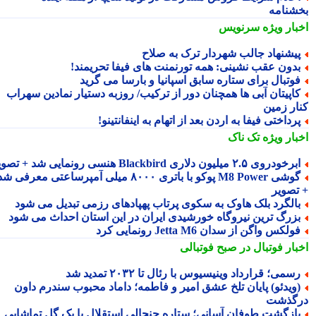
شنامه
بار ویژه
سرنویس
یشنهاد جالب شهردار ترک به صلاح
دون عقب نشینی: همه تورنمنت های فیفا تحریمند!
وتبال برای ستاره سابق اسپانیا و بارسا می گرید
اپیتان آبی ها همچنان دور از ترکیب/ روزبه دستیار نمادین سهراب
ار زمین
رداختی فیفا به اردن بعد از اتهام به اینفانتینو!
بار ویژه
تک ناک
رخودروی ۲.۵ میلیون دلاری Blackbird هنسی رونمایی شد + تصویر
گوشی M8 Power پوکو با باتری ۸۰۰۰ میلی آمپرساعتی معرفی شد
تصویر
الگرد بلک هاوک به سکوی پرتاب پهپادهای رزمی تبدیل می شود
زرگ ترین نیروگاه خورشیدی ایران در این استان احداث می شود
ولکس واگن از سدان Jetta M6 رونمایی کرد
بار فوتبال در صبح فوتبالی
سمی؛ قرارداد وینیسیوس با رئال تا ۲۰۳۲ تمدید شد
ویدئو) پایان تلخ عشق امیر و فاطمه؛ داماد محبوب سندرم داون
گذشت
ازگشت طوفان آسانی؛ ستاره جنجالی استقلال با یک گل تماشایی