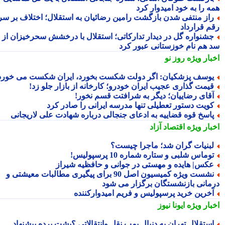
ه را به خود امیدوار کرد
از منتفی شدن بازگشت رامین رضائیان به استقلال؛ اختلاف بر سر
م قرارداد
شنواره گل در دیدار تدارکاتی؛ استقلال با درخشش سحرخیزان از
 هم نام خوزستانی عبور کرد
بار ویژه
روز نو
وسف پزشکیان: اگر دولت شکست بخورد، ایران شکست می خورد
یمت گذاری عجیب ایران خودرو؛ کارخانه از بازار جلو زد!
قای رضاییان؛ دیگر به شرافتت قسم نخور!
ویت دستور تعطیلی تنها مدرسه ایرانی را صادر کرد
اسخ قوه قضاییه به ادعای جنجالی درباره شهادت علی لاریجانی
بار ویژه
اقتصاد آزاد
بنیات گران شد؛ ماجرا چیست؟
وماس شلبی و ستاره شماره 10 پرسپولیس!
کس| هایده و مهستی در جوانی و حافظیه شیراز
نشست ویژه کمیسیون اصل 90 برای پیگیری مطالبات معیشتی و
مانی بازنشستگان برگزار می شود
خرین خرید پرسپولیس و فریم امیدوارکننده
بار ویژه
ایونا نیوز
ستقلال تهران به دنبال بمب نقل وانتقالاتی ؟پشت پرده پیشنهاد