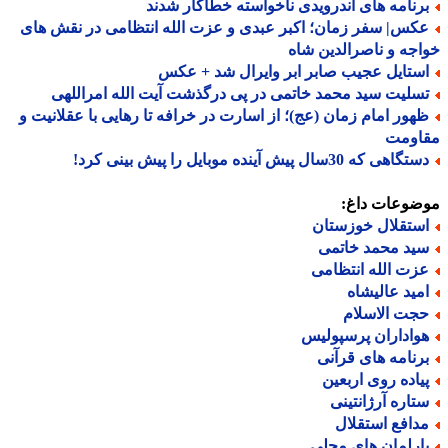
رنامه های اندرویدی ناخواسته خطاکار شدند
کس| سفر زمان؛ اکبر عبدی و عزت الله انتظامی در نقش های
جه و ناصرالدین شاه
ستایل عجیب صابر ابر وایرال شد + عکس
سلیت سید محمد خاتمی در پی درگذشت آیت الله امراللهی
هور امام زمان (عج)؛ از اسارت در خرافه تا رهایی با عقلانیت و
اومت
گاهی که 30سال پیش آینده موبایل را پیش بینی کرد!
ضوعات داغ:
ستقلال خوزستان
ید محمد خاتمی
زت الله انتظامی
مید عالیشاه
جت الاسلام
واداران پرسپولیس
رنامه های قرآنی
یاده روی اربعین
تاره آرژانتینی
دافع استقلال
ارلمان های محلی