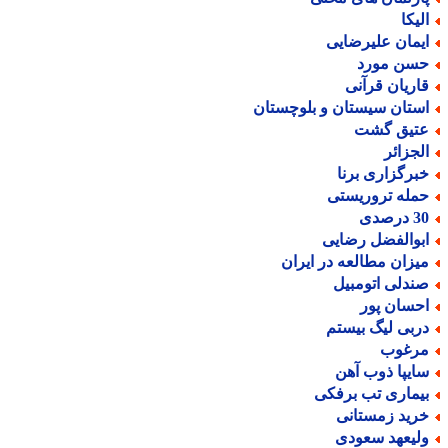
لیکا
یمان علیرضایی
سن مورد
اریان قرآنی
ستان سیستان و بلوچستان
تیق گشت
لجزائر
برگزاری برنا
مله تروریستی
درصدی
بوالفضل رضایی
یزان مطالعه در ایران
ندلی اتومبیل
حسان پور
ربی لیگ بیستم
رغوب
ایپا ذوب آهن
یماری تب برفکی
رید زمستانی
لیعهد سعودی