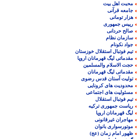
حبت اهل بیت
امعه قرآنی
زار تومانی
ییس جمهوری
الح حردانی
ازمان نظام
واد نکونام
یم فوتبال استقلال خوزستان
قدماتی لیگ قهرمانان اروپا
جت الاسلام والمسلمین
قدماتی لیگ قهرمانان
ولیت آستان قدس رضوی
حدودیت های کرونایی
سئولیت های اجتماعی
یم فوتبال استقلال
یاست جمهوری ترکیه
یگ قهرمانان اروپا
هاجران غیرقانونی
وتورسواری بانوان
هور امام زمان (عج)