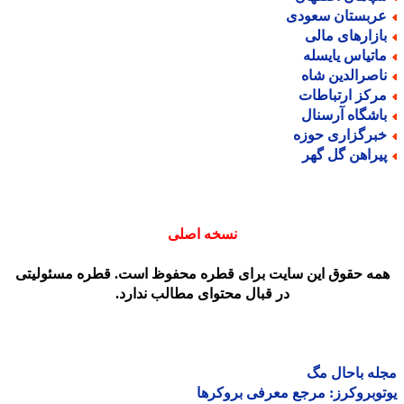
ربستان سعودی
ازارهای مالی
اتیاس یایسله
اصرالدین شاه
رکز ارتباطات
اشگاه آرسنال
برگزاری حوزه
یراهن گل گهر
نسخه اصلی
مه حقوق این سایت برای قطره محفوظ است. قطره مسئولیتی
در قبال محتوای مطالب ندارد.
ه باحال مگ
وبروکرز: مرجع معرفی بروکرها