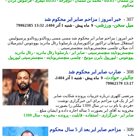
سلمان
-
دادگاه
-
محمد بن سلمان
-
دوچرخه
-
دادگاه کیفری
-
فراموش کردن
-
وم
3
خبر امروز | مزاحم صابر ابر محکوم شد
ل سخن
-
ورزشی
-
9 ماه پیش - شنبه 1 آذر 1404، 13:32
79962385
 امروز | مزاحم صابر ابر محکوم شد مسی مسی رونالدو رونالدو پرسپولیس
قلال سپاهان تراکتور تراکتورسازی بارسلونا رئال مادرید یوونتوس اینترمیلان
میلان چلسی منچستریونایتد منچسترسیتی ...
ستریونایتد منچسترسیتی
-
صابر ابر
-
بارسلونا رئال مادرید
-
رئال مادرید
نتوس
-
لیورپول بایرن مونیخ
-
چلسی منچستریونایتد
-
منچسترسیتی لیورپول
3
ضارب صابر ابر محکوم شد
بتر
-
حوادث
-
9 ماه پیش - شنبه 1 آذر 1404،
79962179
13
ضی کلهری درباره جزییات پرونده شکایت صابر
 از یک فرد مزاحم برای این خبرگزاری نوشت:
«فردی با نام ب ب در سال 1399 ملکی را بصورت
به آقای ابر بصورت 5 ساله اجاره داده و ایشان مبلغ ...
ر ابر
-
خبرگزاری
-
استفاده
-
قابلیت
-
پرونده
-
مخروبه
-
سال 1399
3
مزاحم صابر ابر بعد از 5 سال محکوم