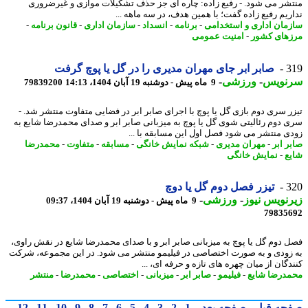
شر می شود. - رفیع زاده: چاره ای جز حذف تشکیلات موازی و غیرضروری
ریم رفیع زاده گفت؛ با همین هدف، در سه ماهه ...
مان اداری و استخدامی
-
برنامه
-
انسداد
-
سازمان اداری
-
قانون برنامه
-
های کشور
-
امنیت عمومی
3
صابر ابر جای مهران مدیری را در گل یا پوچ گرفت
نویس
-
ورزشی
-
9 ماه پیش - دوشنبه 19 آبان 1404، 14:13
79839200
ر سری دوم بازی گل یا پوچ با اجرای صابر ابر در فضایی متفاوت منتشر شد. -
 دوم رئالیتی شوی گل یا پوچ به میزبانی صابر ابر و صدای محمدرضا شایع به
ی منتشر می شود فصل اول این مسابقه با ...
ر ابر
-
مهران مدیری
-
شبکه نمایش خانگی
-
مسابقه
-
متفاوت
-
محمدرضا
ع
-
نمایش خانگی
3
تیزر فصل دوم گل یا دوچ
نویس نیوز
-
ورزشی
-
9 ماه پیش - دوشنبه 19 آبان 1404، 09:37
79835
 دوم گل یا پوچ به میزبانی صابر ابر و با صدای محمدرضا شایع در نقش راوی،
زودی و به صورت اختصاصی در فیلیمو منتشر می شود. در این مجموعه، شرکت
گان از میان چهره های تازه و حرفه ای، ...
درضا شایع
-
فیلیمو
-
صابر ابر
-
میزبانی
-
اختصاصی
-
محمدرضا
-
منتشر
حه قبل
صفحه بعد
1
2
3
4
5
6
7
8
9
10
11
12