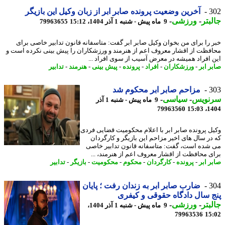
3
آخرین وضعیت پرونده صابر ابر از زبان وکیل این بازیگر
بتر
-
ورزشی
-
9 ماه پیش - شنبه 1 آذر 1404، 15:12
79963655
 را برای من بخوان وکیل صابر ابر گفت: متاسفانه قانون تدابیر خاصی برای
فظت از اقشار معروف اعم از هنرمند و ورزشکاران را پیش بینی نکرده است و
 افراد همیشه در معرض آسیب از سوی افراد ...
ر ابر
-
ورزشکاران
-
افراد
-
پرونده
-
پیش بینی
-
هنرمند
-
تدابیر
3
مزاحم صابر ابر محکوم شد
نویس
-
سیاسی
-
9 ماه پیش - شنبه 1 آذر
79963560
1404
ل پرونده صابر ابر با اعلام محکومیت قضایی فردی
در سال های اخیر مزاحم این بازیگر و کارگردان
شده است، گفت: متاسفانه قانون تدابیر خاصی
ی محافظت از اقشار معروف اعم از هنرمند، ...
ر ابر
-
پرونده
-
کارگردان
-
محکوم
-
محکومیت
-
بازیگر
-
تدابیر
3
ضارب صابر ابر به زندان رفت ؛ پایان
 سال دادگاه حقوقی و کیفری
بتر
-
ورزشی
-
9 ماه پیش - شنبه 1 آذر 1404،
79963536
15