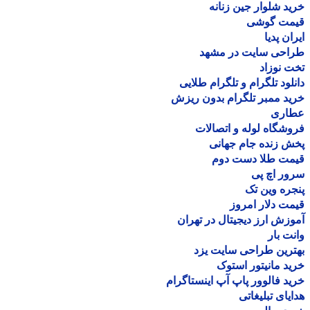
د شلوار جین زنانه
مت گوشی
ان پدیا
احی سایت در مشهد
 نوزاد
لود تلگرام و تلگرام طلایی
د ممبر تلگرام بدون ریزش
اری
شگاه لوله و اتصالات
 زنده جام جهانی
مت طلا دست دوم
ر اچ پی
ره وین تک
ت دلار امروز
زش ارز دیجیتال در تهران
ت بار
رین طراحی سایت یزد
د مانیتور استوک
د فالوور پاپ آپ اینستاگرام
یای تبلیغاتی