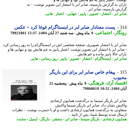
ت: اعتبار پاییز به غم هایش بود و تنهایی ها و
ان به گزارش پارسینه، صابر ابر با انتشار این تصویر نوشت: - به
رش پارسینه، صابر ابر ...
ر ابر
-
انتشار
-
تصویر
-
پاییز
-
تنهایی
-
اعتبار
-
هایی
3
پست معنادار صابر ابر در اینستاگرام غوغا کرد + عکس
گار
-
اجتماعی
-
9 ماه پیش - سه شنبه 27 آبان 1404، 15:37
79921861
ر ابر یا انتشار تصویری، صفحه شخصی اش در اینستاگرام را به روز رسانی کرد.
بر ابر با انتشار این تصویر نوشت: اعتبار پاییز به غم هایش بود و تنهایی ها و
ن حالا پاییز مانده و غم هایش ...
ر ابر
-
اینستاگرام
-
انتشار
-
تصویر
-
پاییز
-
روز رسانی
-
هایی
3
پیغام خاص صابر ابر برای این بازیگر
بوب
صاد آزاد
-
فرهنگی
-
9 ماه پیش - پنجشنبه 22
10:32
79868619
ر ابر بازیگر سینما به درگذشت همایون ارشادی
نش نشان داد. صابر ابر بازیگر سینما واکنش
اوتی به درگذشت همایون ارشادی داشت و او با حسرت نوشت: - نظرات
ال شده توسط شما، پس از تایید ...
یون ارشادی
-
بازیگر سینما
-
صابر ابر
-
منتشر
-
بازیگر
-
ایمیل
-
سایت