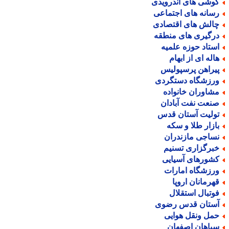
وشی های اندرویدی
سانه های اجتماعی
الش های اقتصادی
رگیری های منطقه
ستاد حوزه علمیه
اله ای از ابهام
یراهن پرسپولیس
رزشگاه دستگردی
شاوران خانواده
نعت نفت آبادان
ولیت آستان قدس
ازار طلا و سکه
ساجی مازندران
برگزاری تسنیم
شورهای آسیایی
رزشگاه امارات
هرمانان اروپا
وتبال استقلال
ستان قدس رضوی
مل ونقل هوایی
پاهان اصفهان