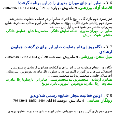
3
صابر ابر جای مهران مدیری را در این برنامه گرفت!
صاد آزاد
-
ورزشی
-
9 ماه پیش - چهارشنبه 21 آبان 1404، 16:31
79862896
ر سری دوم بازی گل یا پوچ با اجرای صابر ابر در فضایی متفاوت منتشر شد.
 دوم رئالیتی شوی «گل یا پوچ» به میزبانی صابر ابر و صدای محمدرضا شایع
زودی منتشر می شود فصل اول این مسابقه ...
ر ابر
-
مهران مدیری
-
شبکه نمایش خانگی
-
محمدرضا شایع
-
نمایش خانگی
-
شر
-
شبکه نمایش
3
نگاه روز | پیغام متفاوت صابر ابر برای درگذشت همایون
شادی
ل سخن
-
ورزشی
-
9 ماه پیش - سه شنبه 20 آبان 1404، 17:52
79852546
ه روز | پیغام متفاوت صابر ابر برای درگذشت همایون ارشادی پرسپولیس
قلال سپاهان تراکتور تراکتورسازی بارسلونا رئال مادرید یوونتوس اینترمیلان
میلان چلسی منچستریونایتد منچسترسیتی ...
یون ارشادی
-
منچستریونایتد منچسترسیتی
-
صابر ابر
-
بارسلونا رئال مادرید
-
اوت
-
رئال مادرید یوونتوس
-
لیورپول بایرن مونیخ
3
اولین فعالیت مجاز «شایع» رسمی شد/ویدیو
گار
-
سیاسی
-
9 ماه پیش - دوشنبه 19 آبان 1404، 18:52
79842041
 دوم بازی گل یا پوچ ، به میزبانی صابر ابر و صدای محمدرضا شایع، بزودی