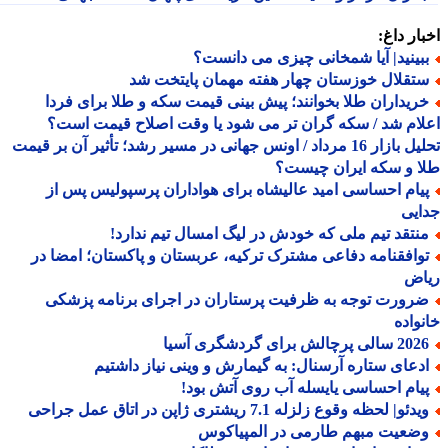
ار داغ:
بینید| آیا شمخانی چیزی می دانست؟
تقلال خوزستان چهار هفته مهمان پایتخت شد
ریداران طلا بخوانند؛ پیش بینی قیمت سکه و طلا برای فردا
ام شد / سکه گران تر می شود یا وقت اصلاح قیمت است؟
تحلیل بازار 16 مرداد / اونس جهانی در مسیر رشد؛ تأثیر آن بر قیمت
 و سکه ایران چیست؟
یام احساسی امید عالیشاه برای هواداران پرسپولیس پس از
یی
نتقد تیم ملی که خودش در لیگ امسال تیم ندارد!
وافقنامه دفاعی مشترک ترکیه، عربستان و پاکستان؛ امضا در
اض
رورت توجه به ظرفیت پرستاران در اجرای برنامه پزشکی
واده
الی پرچالش برای گردشگری آسیا
دعای ستاره آرسنال: به گیمارش و وینی نیاز داشتیم
یام احساسی یایسله آب روی آتش بود!
دئو| لحظه وقوع زلزله 7.1 ریشتری ژاپن در اتاق عمل جراحی
ضعیت مبهم طارمی در المپیاکوس