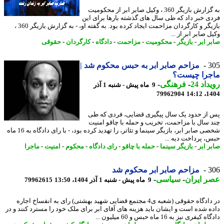
به گزارش بازیگر 360 ، وکیل صابر ابر از محکومیت
ی خبر داد که طی سال های گذشته بارها برای این
بازیگر و کارگردان مزاحمت ایجاد کرده بود. به گفته او، - به گزارش بازیگر 360 ،
 صابر ابر از ...
ر ابر
-
بازیگر
-
محکومیت
-
مزاحمت
-
دادگاه
-
کارگردان
-
حقوقی
3
مزاحم صابر ابر به حبس محکوم شد |
جرا چیست؟
اد 24
-
فرهنگی
-
9 ماه پیش - شنبه 1 آذر
79962904
1404
از حدود یک سال پیگیری قضایی، فردی که طی
 سال با مزاحمت، تخریب و حمله با چاقو امنیت
شخصی صابر ابر، بازیگر سینما و تئاتر، را تهدید کرده بود، - با رای دادگاه به 16 ماه
، پرداخت دیه ...
ر ابر
-
بازیگر سینما
-
حمله با چاقو
-
رای دادگاه
-
محکوم
-
امنیت
-
ماجرا
3
مزاحم صابر ابر محکوم شد
 ایران
-
سیاسی
-
9 ماه پیش - شنبه 1 آذر 1404، 13:50
79962615
در دادگاه حقوقی (شعبه ی4 مجتمع قضایی شهید بهشتی) رای به انفساخ اجاره
ه شده است و ایشان باید هزینه های آقای ابر برای ملک خود را مسترد کنند و در
یفری نیز به 16 ماه حبس و 60 میلیون ...