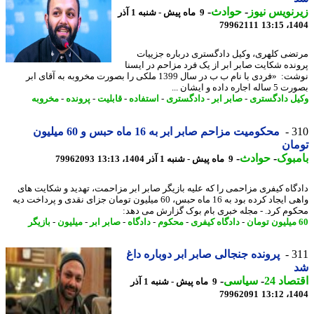
نویس نیوز
-
حوادث
-
9 ماه پیش - شنبه 1 آذر
79962111
1404
ضی کلهری، وکیل دادگستری درباره جزییات
نده شکایت صابر ابر از یک فرد مزاحم در ایسنا
نوشت: «فردی با نام ب ب در سال 1399 ملکی را بصورت مخروبه به آقای ابر
جاره داده و ایشان ...
ل دادگستری
-
صابر ابر
-
دادگستری
-
استفاده
-
قابلیت
-
پرونده
-
مخروبه
3
محکومیت مزاحم صابر ابر به 16 ماه حبس و 60 میلیون
ان
بوک
-
حوادث
-
9 ماه پیش - شنبه 1 آذر 1404، 13:13
79962093
گاه کیفری مزاحمی را که علیه بازیگر صابر ابر مزاحمت، تهدید و شکایت های
واهی ایجاد کرده بود به 16 ماه حبس، 60 میلیون تومان جزای نقدی و پرداخت دیه
وم کرد. - مجله خبری بام بوک گزارش می دهد:
-
دادگاه کیفری
-
محکوم
-
دادگاه
-
صابر ابر
-
میلیون
-
بازیگر
3
پرونده جنجالی صابر ابر دوباره داغ
اد 24
-
سیاسی
-
9 ماه پیش - شنبه 1 آذر
79962091
1404