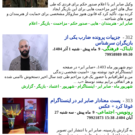
ل صابر ابر با اعلام صدور حکم برای فردی که طی
 های اخیر مزاحمت هایی برای این بازیگر ایجاد
ه بود، تأکید کرد که قانون هنوز سازوکار مشخصی برای حمایت از هنرمندان و
ه های شناخته ...
ر ابر
-
هنرمندان
-
هایی
-
صدور حکم
-
مزاحمت
-
بازیگر
-
اعلام
3
جزییات پرونده ضارب یکی از
زیگران سرشناس
ناک
-
فرهنگی
-
9 ماه پیش - شنبه 1 آذر 1404،
79958989
09
دوم شهریور ماه 1403، «صابر ابر» در صفحه
ستاگرام خود نوشته بود: «امنیت شخصی زندگی
و اطرافیانم با حضور یک فرد مزاحم طی چند سال اخیر دستخوش ناامنی شده
ر اتفاقی برایم بیفتد توسط «ب. ...
یور ماه
-
صابر ابر
-
اینستاگرام
-
شهریور
-
اعتماد
-
بازیگر
-
گزارش
3
پست معنادار صابر ابر در اینستاگرام
غا کرد + عکس
نویس
-
اجتماعی
-
9 ماه پیش - سه شنبه 27
15:38
79921873
گزارش پارسینه، صابر ابر با انتشار این تصویر