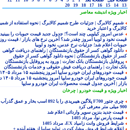
20
19
18
17
16
15
14
بار ویژه
اندیشه معاصر
میم کالابرگ | جزئیات طرح شمیم کالابرگ | نحوه استفاده از شمیم
لابرگ و اعتبار خرید
دس امروز کیلویی چند است؟؛ جدول جدید قیمت حبوبات را ببینید /
مت نخود و لوبیا امروز چقدر شد؟ آخرین نرخ های بازار / قیمت روز
وبات اعلام شد؛ جزئیات نرخ عدس، نخود و لوبیا
انلود گواهی کسر از حقوق بازنشستگان | راهنمای دریافت گواهی
ر از حقوق بازنشستگان | نحوه دانلود گواهی کسر از حقوق
روفایل بازنشستگان بانک تجارت | ورود به پروفایل بازنشستگان
نک تجارت | راهنمای دریافت فیش حقوقی و خدمات بازنشستگان
قیمت خودروهای ایران خودرو سایپا امروز پنجشنبه ۱۵ مرداد ۱۴۰۵ |
قیمت خودروهای ایران خودرو سایپا امروز پنجشنبه ۱۵ مرداد ۱۴۰۵ در
زار | آخرین جدول قیمت محصولات ایران خودرو و سایپا
بار ویژه
و قیمت خودرو | چرخان
چری جتور F700 پلاگین هیبریدی را با 892 اسب بخار و عمق گذرآب
 معرفی کرد
یمت جدید بنزین سوپر وارداتی اعلام شد
یمت پارس نوآ، مرداد 1405
رایط فروش وانت زامیاد EX، مرداد 1405
علام شرایط فروش مشارکت در تولید سایپا از هفته آینده +