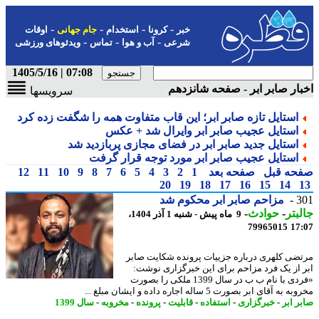
-
-
-
-
خبر
کرونا
استخدام
جام جهانی
اوقات
-
-
-
شرعی
آب و هوا
تماس
ویدئوهای ورزشی
07:08 | 1405/5/16
ار صابر ابر - صفحه شانزدهم
سرویسها
استایل تازه صابر ابر؛ این قاب متفاوت همه را شگفت زده کرد
استایل عجیب صابر ابر وایرال شد + عکس
استایل جدید صابر ابر در فضای مجازی پربازدید شد
استایل عجیب صابر ابر مورد توجه قرار گرفت
حه قبل
صفحه بعد
1
2
3
4
5
6
7
8
9
10
11
12
20
19
18
17
16
15
14
3
مزاحم صابر ابر محکوم شد
بتر
-
حوادث
-
9 ماه پیش - شنبه 1 آذر 1404،
79965015
17
ضی کلهری درباره جزییات پرونده شکایت صابر
 از یک فرد مزاحم برای این خبرگزاری نوشت:
«فردی با نام ب ب در سال 1399 ملکی را بصورت
به آقای ابر بصورت 5 ساله اجاره داده و ایشان مبلغ ...
ر ابر
-
خبرگزاری
-
استفاده
-
قابلیت
-
پرونده
-
مخروبه
-
سال 1399