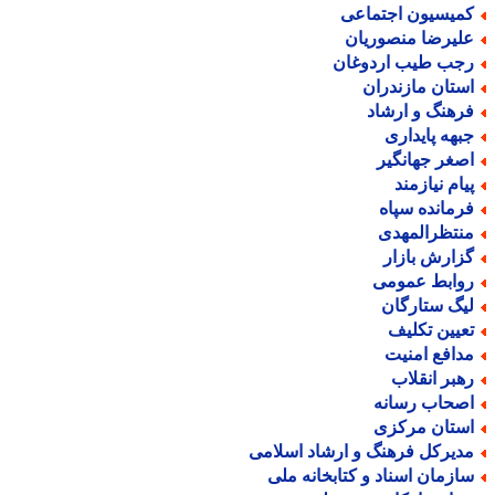
میسیون اجتماعی
لیرضا منصوریان
جب طیب اردوغان
ستان مازندران
رهنگ و ارشاد
بهه پایداری
صغر جهانگیر
یام نیازمند
رمانده سپاه
نتظرالمهدی
زارش بازار
وابط عمومی
یگ ستارگان
عیین تکلیف
دافع امنیت
هبر انقلاب
صحاب رسانه
ستان مرکزی
دیرکل فرهنگ و ارشاد اسلامی
ازمان اسناد و کتابخانه ملی