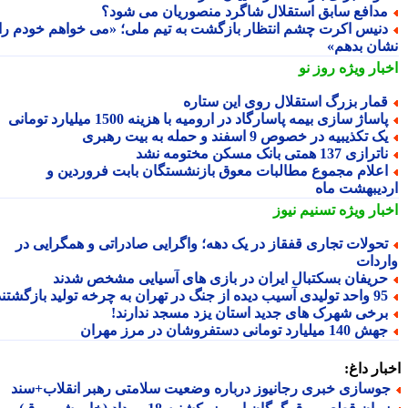
دافع سابق استقلال شاگرد منصوریان می شود؟
نیس اکرت چشم انتظار بازگشت به تیم ملی؛ «می خواهم خودم را
ان بدهم»
بار ویژه
روز نو
مار بزرگ استقلال روی این ستاره
اساژ سازی بیمه پاسارگاد در ارومیه با هزینه 1500 میلیارد تومانی
ک تکذیبیه در خصوص 9 اسفند و حمله به بیت رهبری
ترازی 137 همتی بانک مسکن مختومه نشد
علام مجموع مطالبات معوق بازنشستگان بابت فروردین و
دیبهشت ماه
بار ویژه
تسنیم نیوز
حولات تجاری قفقاز در یک دهه؛ واگرایی صادراتی و همگرایی در
ردات
ریفان بسکتبال ایران در بازی های آسیایی مشخص شدند
تولیدی آسیب دیده از جنگ در تهران به چرخه تولید بازگشتند
رخی شهرک های جدید استان یزد مسجد ندارند!
 140 میلیارد تومانی دستفروشان در مرز مهران
ار داغ:
وسازی خبری رجانیوز درباره وضعیت سلامتی رهبر انقلاب+سند