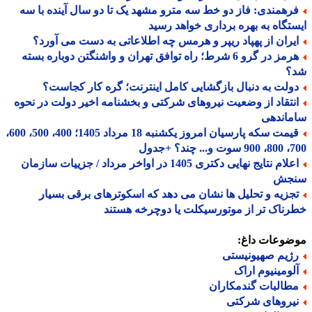
رهمندی: فاز دو خط سه مترو مشهد یک تا دو سال آینده با سه
تگاه به بهره برداری خواهد رسید
یران از پهپاد ریپر و هرمس چه اطلاعاتی به دست می آورد؟
هرمز در گرو 6 شرط؛ راه توافق تهران و واشنگتن دوباره بسته
؟
ولت به دنبال بازگشایی کامل اینترنت؛ گره کار کجاست؟
نتقاد از وضعیت نیروهای شرکتی و بخشنامه اخیر دولت در نحوه
ماندهی
قیمت سکه پارسیان امروز یکشنبه 18 مرداد 1405؛ 400، 500، 600،
 چند؟ +جدول
اعلام نتایج نهایی دکتری 1405 در اواخر مرداد / جزییات سازمان
جش
جزیه و تحلیل ها نشان می دهد که اسکوترهای برقی بسیار
ناک تر از موتورسیکلت یا دوچرخه هستند
ضوعات داغ:
ژیم صهیونیستی
لومینیوم اراک
طالبات گندمکاران
یروهای شرکتی