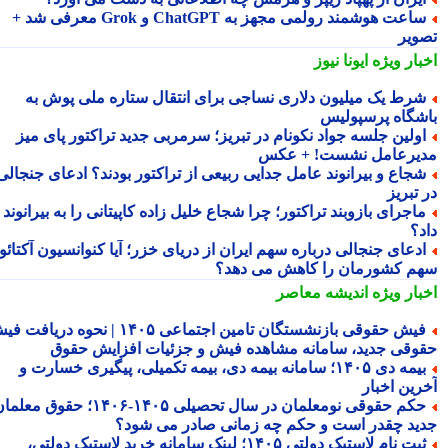
ساعت هوشمند رولمی مجهز به ChatGPT و Grok معرفی شد +
ویر
بار ویژه
ایونا نیوز
رط یک میلیون دلاری نساجی برای انتقال ستاره ملی پوش به
شگاه پرسپولیس
ولین جلسه جواد نکونام در تبریز؛ سرمربی جدید تراکتور پای میز
یرعامل نشست! + عکس
جاع و بیرانوند عامل جدایی ربیعی از تراکتور بودند؟ ادعای جنجالی
تبریز
اجرای بازوبند تراکتور؛ چرا شجاع خلیل زاده کاپیتانی را به بیرانوند
د؟
دعای جنجالی درباره سهم ایران از دریای خزر؛ آیا کنوانسیون آکتائو
م کشورمان را کاهش می دهد؟
بار ویژه
اندیشه معاصر
فیش حقوقی بازنشستگان تامین اجتماعی ۱۴۰۵ | نحوه دریافت فیش
وقی جدید، سامانه مشاهده فیش و جزئیات افزایش حقوق
بیمه دی ۱۴۰۵؛ سامانه بیمه دی، بیمه تکمیلی، پیگیری خسارت و
رین اخبار
حکم حقوقی نومعلمان در سال تحصیلی ۱۴۰۵-۱۴۰۶؛ حقوق معلمان
ید چقدر است و حکم چه زمانی صادر می شود؟
ثبت نام لاستیک دولتی ۱۴۰۵؛ لینک سامانه خرید لاستیک دولتی،