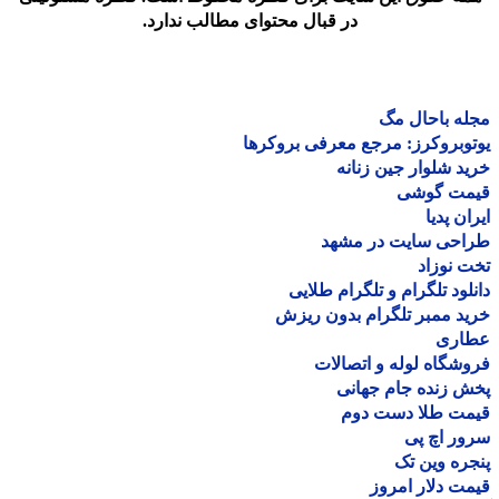
در قبال محتوای مطالب ندارد.
ه باحال مگ
وبروکرز: مرجع معرفی بروکرها
د شلوار جین زنانه
مت گوشی
ان پدیا
احی سایت در مشهد
 نوزاد
لود تلگرام و تلگرام طلایی
د ممبر تلگرام بدون ریزش
اری
شگاه لوله و اتصالات
 زنده جام جهانی
مت طلا دست دوم
ر اچ پی
ره وین تک
ت دلار امروز