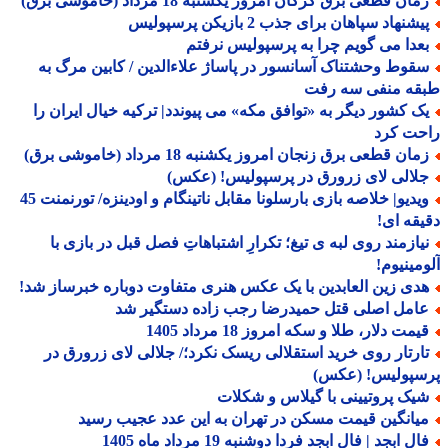
ان قطعی برق گرگان امروز یکشنبه 18 مرداد (خاموشی برق)
شنهاد سپاهان برای جذب 2 بازیکن پرسپولیس
عدا می گویم چرا به پرسپولیس نرفتم
قوط وحشتناک آسانسور در پاساژ علاءالدین / کابین مرگ به
قه منفی سه رفت
ک کشور دیگر به «توافق مکه» می پیوندد| ترکیه خیال ایران را
حت کرد
ان قطعی برق زنجان امروز یکشنبه 18 مرداد (خاموشی برق)
لالی لای زرورق در پرسپولیس! (عکس)
ویدیو| خلاصه بازی بارسلونا مقابل ناتینگام و اودینزه/ تورنمنت 45
قه ای!
یازمند روی لبه ی تیغ؛ تکرارِ اشتباهاتِ فصل قبل در بازی با
مینیوم!
دی زین العابدین با یک عکس هنری متفاوت دوباره خبرساز شد!
امل اصلی قتل حمیدرضا رجب زاده دستگیر شد
مت دلار، طلا و سکه امروز 18 مرداد 1405
ارتار روی خرید استقلالی ریسک نکرد؛/ جلالی لای زرورق در
سپولیس! (عکس)
یک پروتیینی با گیلاس و شکلات
یانگین قیمت مسکن در تهران به این عدد عجیب رسید
ل ابجد | فال ابجد فردا دوشنبه 19 مرداد ماه 1405