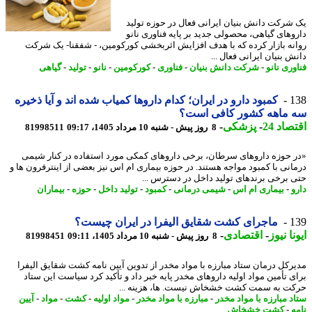
شرکت دانش بنیان ایرانی فعال در حوزه تولید
وهای گیاهی، محصولی جدید بر پایه فناوری نانو
نه بازار کرده که با هدف افزایش اثربخشی کورکومین، - شفقنا- یک شرکت
 بنیان ایرانی فعال ...
ری نانو
-
شرکت دانش بنیان
-
فناوری
-
کورکومین
-
نانو
-
تولید
-
گیاهی
1
کمبود دارو در ایران؛ کدام داروها کمیاب شده اند و آیا ذخیره
 ماهه کشور کافی است؟
اد 24
-
پزشکی
-
8 روز پیش - شنبه 10 مرداد 1405، 09:17
81998511
 حوزه داروهای سرطان، برخی داروهای کمکی مورد استفاده در کنار شیمی
انی با کمبود مواجه هستند. در حوزه بیماری ام اس نیز بعضی از اینترفرون ها و
 برخی برندهای تولید داخل در دسترس ...
و
-
بیماری ام اس
-
شیمی درمانی
-
کمبود
-
تولید داخل
-
حوزه
-
بیماران
1
ماجرای کشت شقایق الیفرا در ایران چیست؟
نا نیوز
-
اقتصادی
-
8 روز پیش - شنبه 10 مرداد 1405، 09:11
81998451
رکل درمان ستاد مبارزه با مواد مخدر از تدوین آیین نامه کشت شقایق الیفرا
ی تأمین مواد اولیه داروهای مخدر پایه خبر داد و تأکید کرد سیاست این ستاد
ت به سمت کشت خشخاش نیست. ها، هزینه ...
د مبارزه با مواد مخدر
-
مبارزه با مواد مخدر
-
مواد اولیه
-
کشت
-
مواد
-
آیین
ه
-
کشت خشخاش