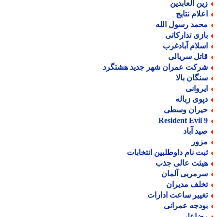
ین العابدین
علام نتایج
حمد رسول الله
ازی تدارکاتی
سلام آبادغرب
اتل سریالی
رکت عمران شهر جدید هشتگرد
نگان بالا
یروانی
پوی زباله
یران وسطی
Resident Evil 
ید آباد
زور
بت نام داوطلبین انتخابات
یئت عالی جذب
رمربی آلمان
خلف مدیران
غییر ساعت ادارات
ودجه عمرانی
ضاعلی