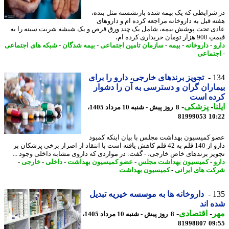
شرایطی که یک بیمه شده بازنشسته مثل بنده،
ه قبل به داروخانه مراجعه کرده ام و داروهای
ی تحت پوشش بیمه، شامل یک چند ورق قرص و یک شیشه شربت سینه را به
ان خریداری کرده ام،
و
-
داروخانه
-
بیمه
-
سازمان تامین اجتماعی
-
بیمه شدگان
-
شبکه های اجتماعی
تماعی
1
تجویز برندهای خارجی، دارو را برای
اران گران و دسترسی به آن را دشوار
ده است
ا
-
پزشکی
-
8 روز پیش - شنبه 10 مرداد 1405،
81999053
10
 کمیسیون بهداشت مجلس با بیان اینکه کمبود
دارو از 140 قلم به 42 قلم کاهش یافته است با انتقاد از اصرار برخی پزشکان بر
یز برندهای خاص خارجی، - گفت: در مواردی که داروی مشابه داخلی وجود ...
و
-
کمیسیون بهداشت مجلس
-
عضو کمیسیون بهداشت
-
داخلی
-
خارجی
-
ت های ایرانی
-
کمیسیون بهداشت
1
داروخانه ها به موسسه خیریه تبدیل
 اند
ر
-
اقتصادی
-
8 روز پیش - شنبه 10 مرداد 1405،
81998807
09