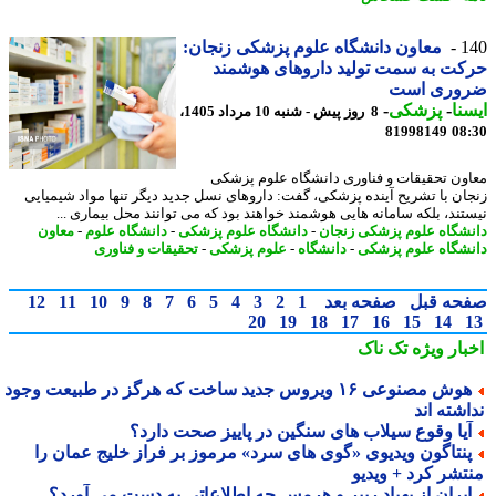
1
معاون دانشگاه علوم پزشکی زنجان:
ت به سمت تولید داروهای هوشمند
وری است
نا
-
پزشکی
-
8 روز پیش - شنبه 10 مرداد 1405،
81998149
08
ون تحقیقات و فناوری دانشگاه علوم پزشکی
ان با تشریح آینده پزشکی، گفت: داروهای نسل جدید دیگر تنها مواد شیمیایی
تند، بلکه سامانه هایی هوشمند خواهند بود که می توانند محل بیماری ...
شگاه علوم پزشکی زنجان
-
دانشگاه علوم پزشکی
-
دانشگاه علوم
-
معاون
شگاه علوم پزشکی
-
دانشگاه
-
علوم پزشکی
-
تحقیقات و فناوری
حه قبل
صفحه بعد
1
2
3
4
5
6
7
8
9
10
11
12
20
19
18
17
16
15
14
بار ویژه
تک ناک
هوش مصنوعی ۱۶ ویروس جدید ساخت که هرگز در طبیعت وجود
شته اند
یا وقوع سیلاب های سنگین در پاییز صحت دارد؟
نتاگون ویدیوی «گوی های سرد» مرموز بر فراز خلیج عمان را
تشر کرد + ویدیو
یران از پهپاد ریپر و هرمس چه اطلاعاتی به دست می آورد؟