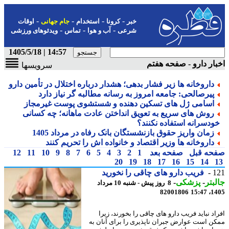
-
-
-
-
خبر
کرونا
استخدام
جام جهانی
اوقات
-
-
-
شرعی
آب و هوا
تماس
ویدئوهای ورزشی
14:57 | 1405/5/18
ار دارو - صفحه هفتم
سرویسها
داروخانه ها زیر فشار بدهی؛ هشدار درباره اختلال در تأمین دارو
پیرصالحی: جامعه امروز به رسانه مطالبه گر نیاز دارد
اسامی ژل های تسکین دهنده و شستشوی پوست غیرمجاز
روش های سریع به تعویق انداختن عادت ماهانه؛ چه کسانی
ودسرانه استفاده نکنند؟
زمان واریز حقوق بازنشستگان بانک رفاه در مرداد 1405
داروخانه ها وزیر اقتصاد و خانواده اش را تحریم کنند
حه قبل
صفحه بعد
1
2
3
4
5
6
7
8
9
10
11
12
20
19
18
17
16
15
14
1
فریب دارو های چاقی را نخورید
بتر
-
پزشکی
-
8 روز پیش - شنبه 10 مرداد
82001806
1405
اد نباید فریب دارو های چاقی را بخورند، زیرا
ن است عوارض جبران ناپذیری را برای آنان به