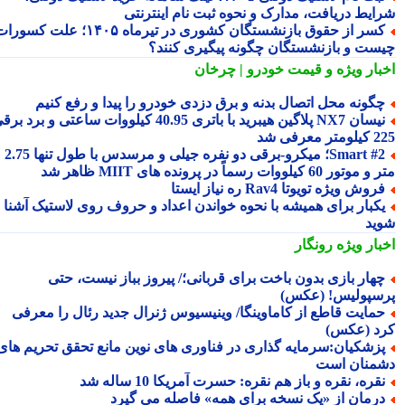
ایط دریافت، مدارک و نحوه ثبت نام اینترنتی
کسر از حقوق بازنشستگان کشوری در تیرماه ۱۴۰۵؛ علت کسورات
ست و بازنشستگان چگونه پیگیری کنند؟
بار ویژه
و قیمت خودرو | چرخان
گونه محل اتصال بدنه و برق دزدی خودرو را پیدا و رفع کنیم
نیسان NX7 پلاگین هیبرید با باتری 40.95 کیلووات ساعتی و برد برقی
 معرفی شد
Smart #2؛ میکرو-برقی دو نفره جیلی و مرسدس با طول تنها 2.75
ور 60 کیلووات رسماً در پرونده های MIIT ظاهر شد
روش ویژه تویوتا Rav4 ره نیاز ایستا
کبار برای همیشه با نحوه خواندن اعداد و حروف روی لاستیک آشنا
ید
بار ویژه
رونگار
هار بازی بدون باخت برای قربانی؛/ پیروز بباز نیست، حتی
سپولیس! (عکس)
مایت قاطع از کاماوینگا/ وینیسیوس ژنرال جدید رئال را معرفی
د (عکس)
زشکیان:سرمایه گذاری در فناوری های نوین مانع تحقق تحریم های
منان است
قره، نقره و باز هم نقره: حسرت آمریکا 10 ساله شد
رمان از «یک نسخه برای همه» فاصله می گیرد