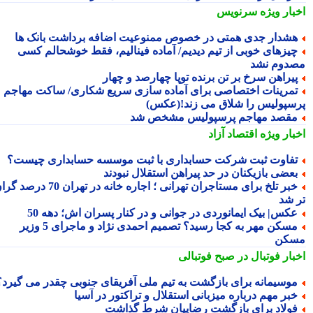
بار ویژه
سرنویس
شدار جدی همتی در خصوص ممنوعیت اضافه برداشت بانک ها
یزهای خوبی از تیم دیدیم/ آماده فینالیم، فقط خوشحالم کسی
دوم نشد
یراهن سرخ بر تن برنده توپا چهارصد و چهار
مرینات اختصاصی برای آماده سازی سریع شکاری/ ساکت مهاجم
سپولیس را شلاق می زند!(عکس)
قصد مهاجم پرسپولیس مشخص شد
بار ویژه
اقتصاد آزاد
فاوت ثبت شرکت حسابداری با ثبت موسسه حسابداری چیست؟
عضی بازیکنان در حد پیراهن استقلال نبودند
خبر تلخ برای مستاجران تهرانی ؛ اجاره خانه در تهران 70 درصد گران
 شد
کس| بیک ایمانوردی در جوانی و در کنار پسران اش؛ دهه 50
مسکن مهر به کجا رسید؟ تصمیم احمدی نژاد و ماجرای 5 وزیر
کن
بار فوتبال در صبح فوتبالی
وسیمانه برای بازگشت به تیم ملی آفریقای جنوبی چقدر می گیرد؟
بر مهم درباره میزبانی استقلال و تراکتور در آسیا
ولاد برای بازگشت رضاییان شرط گذاشت