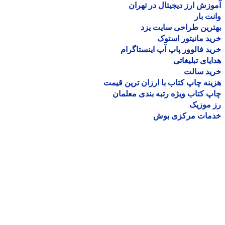
زش ارز دیجیتال در تهران
ت بار
رین طراحی سایت یزد
د مانیتور استوک
د فالوور پاپ آپ اینستاگرام
یای تبلیغاتی
ید سالت
نه چاپ کتاب با ارزان ترین قیمت
 کتاب ویژه رتبه بندی معلمان
موزیک
مات مرکزی بوش