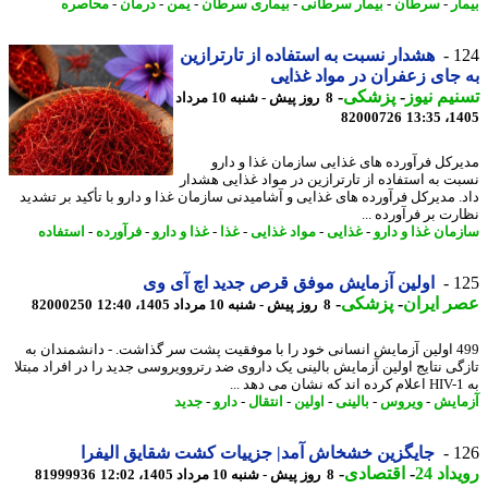
ر
-
سرطان
-
بیمار سرطانی
-
بیماری سرطان
-
یمن
-
درمان
-
محاصره
1
هشدار نسبت به استفاده از تارترازین
جای زعفران در مواد غذایی
یم نیوز
-
پزشکی
-
8 روز پیش - شنبه 10 مرداد
82000726
1405
رکل فرآورده های غذایی سازمان غذا و دارو
ت به استفاده از تارترازین در مواد غذایی هشدار
. مدیرکل فرآورده های غذایی و آشامیدنی سازمان غذا و دارو با تأکید بر تشدید
رت بر فرآورده ...
مان غذا و دارو
-
غذایی
-
مواد غذایی
-
غذا
-
غذا و دارو
-
فرآورده
-
استفاده
1
اولین آزمایش موفق قرص جدید اچ آی وی
 ایران
-
پزشکی
-
8 روز پیش - شنبه 10 مرداد 1405، 12:40
82000250
499 اولین آزمایش انسانی خود را با موفقیت پشت سر گذاشت. - دانشمندان به
گی نتایج اولین آزمایش بالینی یک داروی ضد رتروویروسی جدید را در افراد مبتلا
ایش
-
ویروس
-
بالینی
-
اولین
-
انتقال
-
دارو
-
جدید
1
جایگزین خشخاش آمد| جزییات کشت شقایق الیفرا
اد 24
-
اقتصادی
-
8 روز پیش - شنبه 10 مرداد 1405، 12:02
81999936