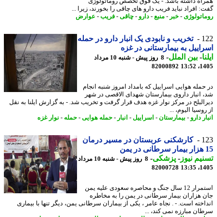
اه داشته باشد. - یک فوق تخصص روماتولوژی
 افراد نباید فریب دارو های چاقی را بخورند، زیرا ...
اتولوژی
-
خبر
-
منبع
-
دارو
-
چاقی
-
فریب
-
عوارض
1
تخریب و نابودی یک انبار دارو در حمله
اییل به بیمارستانی در غزه
ا
-
بین الملل
-
8 روز پیش - شنبه 10 مرداد
82000892
1405
حمله هوایی اسراییل که بامداد امروز شنبه انجام
 انبار داروی بیمارستان شهدای الاقصی در شهر
البلح در مرکز نوار غزه هدف قرار گرفت و تخریب شد. - به گزارش ایلنا به نقل
وسیا الیوم، ...
ر دارو
-
بیمارستان
-
اسراییل
-
انبار
-
حمله هوایی
-
حمله
-
نوار غزه
1
کارشکنی عربستان در مسیر درمان
یم نیوز
-
پزشکی
-
8 روز پیش - شنبه 10 مرداد
82000728
1405
استمرار 12 سال جنگ و محاصره سعودی علیه یمن
 هزاران بیمار سرطانی در یمن را به مخاطره
اخته است. - . نجاه عامر ، یکی از بیماران سرطانی یمن، دیگر تنها با بیماری
ان مبارزه نمی کند، ...