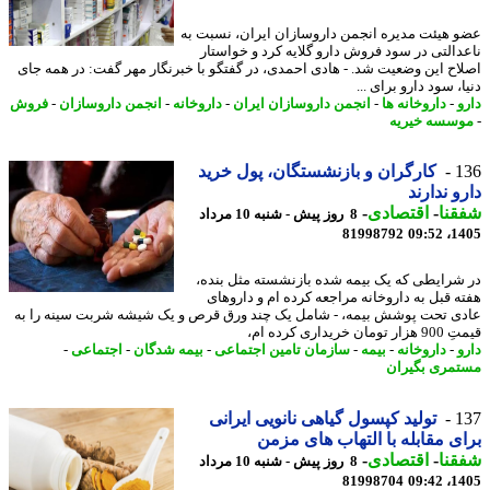
 هیئت مدیره انجمن داروسازان ایران، نسبت به
دالتی در سود فروش دارو گلایه کرد و خواستار
اح این وضعیت شد. - هادی احمدی، در گفتگو با خبرنگار مهر گفت: در همه جای
، سود دارو برای ...
و
-
داروخانه ها
-
انجمن داروسازان ایران
-
داروخانه
-
انجمن داروسازان
-
فروش
سسه خیریه
1
کارگران و بازنشستگان، پول خرید
و ندارند
نا
-
اقتصادی
-
8 روز پیش - شنبه 10 مرداد
81998792
1405
شرایطی که یک بیمه شده بازنشسته مثل بنده،
ه قبل به داروخانه مراجعه کرده ام و داروهای
ی تحت پوشش بیمه، - شامل یک چند ورق قرص و یک شیشه شربت سینه را به
ان خریداری کرده ام،
و
-
داروخانه
-
بیمه
-
سازمان تامین اجتماعی
-
بیمه شدگان
-
اجتماعی
-
مری بگیران
1
تولید کپسول گیاهی نانویی ایرانی
ی مقابله با التهاب های مزمن
نا
-
اقتصادی
-
8 روز پیش - شنبه 10 مرداد
81998704
1405