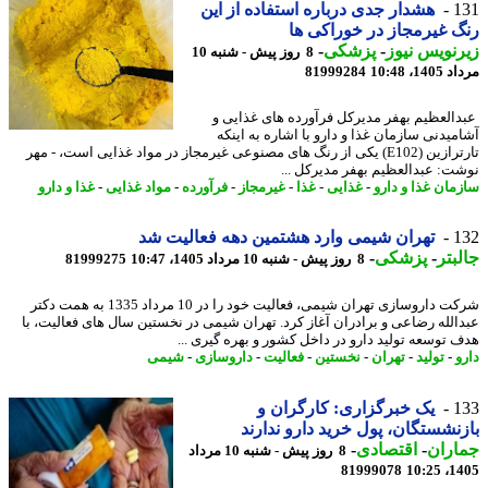
1
هشدار جدی درباره استفاده از این
 غیرمجاز در خوراکی ها
نویس نیوز
-
پزشکی
-
8 روز پیش - شنبه 10
1، 10:48
81999284
العظیم بهفر مدیرکل فرآورده های غذایی و
میدنی سازمان غذا و دارو با اشاره به اینکه
تارترازین (E102) یکی از رنگ های مصنوعی غیرمجاز در مواد غذایی است، - مهر
ت: عبدالعظیم بهفر مدیرکل ...
مان غذا و دارو
-
غذایی
-
غذا
-
غیرمجاز
-
فرآورده
-
مواد غذایی
-
غذا و دارو
1
تهران شیمی وارد هشتمین دهه فعالیت شد
بتر
-
پزشکی
-
8 روز پیش - شنبه 10 مرداد 1405، 10:47
81999275
شرکت داروسازی تهران شیمی، فعالیت خود را در 10 مرداد 1335 به همت دکتر
الله رضاعی و برادران آغاز کرد. تهران شیمی در نخستین سال های فعالیت، با
 توسعه تولید دارو در داخل کشور و بهره گیری ...
و
-
تولید
-
تهران
-
نخستین
-
فعالیت
-
داروسازی
-
شیمی
1
یک خبرگزاری: کارگران و
نشستگان، پول خرید دارو ندارند
اران
-
اقتصادی
-
8 روز پیش - شنبه 10 مرداد
81999078
1405