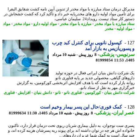
رکل درمان ستاد مبارزه با مواد مخدر از تدوین آیین نامه کشت شقایق الیفرا
ی تأمین مواد اولیه دارو های مخدرپایه خبر داد و تأکید کرد که کشت خشخاش در
 کار ستاد نیست. رویداد24 سلیمان عباسی،
د مبارزه با مواد مخدر
-
مبارزه با مواد مخدر
-
مواد اولیه دارو
-
مواد مخدر
-
مواد
اد اولیه
-
مخدر
1
کپسول نانویی برای کنترل کبد چرب
سوریازیس به بازار آمد
نویس
-
پزشکی
-
8 روز پیش - شنبه 10 مرداد
81999854
1405
شرکت دانش بنیان ایرانی فعال در حوزه تولید
وهای گیاهی، محصولی جدید بر پایه فناوری نانو
نه بازار کرده است که با هدف افزایش اثربخشی کورکومین، به گزارش
گزاری مهر به نقل از ستاد نانو،
ت دانش بنیان
-
کورکومین
-
فناوری نانو
-
نانو
-
دانش بنیان
-
افزایش
-
فناوری
1
کمک فوری/حال این پسر بیمار وخیم است
 ایران
-
پزشکی
-
8 روز پیش - شنبه 10 مرداد 1405، 11:30
81999634
ی ست نوجوان، به دلیل بیماری شریان ریوی تحت درمان قرار دارد، تاکنون
واده اش هر چه در توان داشته اند برای پیوند ریه پسرشان هزینه کرده اند، و
 سال است به کمک شما عزیزان داروهای ...