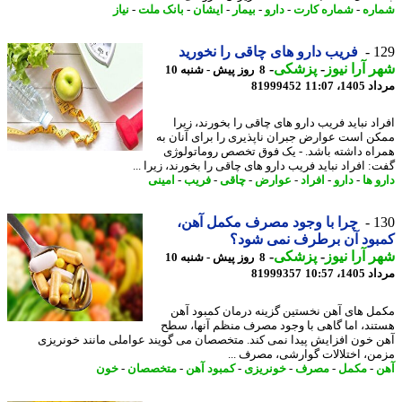
ره
-
شماره کارت
-
دارو
-
بیمار
-
ایشان
-
بانک ملت
-
نیاز
1
فریب دارو های چاقی را نخورید
 آرا نیوز
-
پزشکی
-
8 روز پیش - شنبه 10
1، 11:07
81999452
اد نباید فریب دارو های چاقی را بخورند، زیرا
ن است عوارض جبران ناپذیری را برای آنان به
اه داشته باشد. - یک فوق تخصص روماتولوژی
 افراد نباید فریب دارو های چاقی را بخورند، زیرا ...
 ها
-
دارو
-
افراد
-
عوارض
-
چاقی
-
فریب
-
امینی
1
چرا با وجود مصرف مکمل آهن،
بود آن برطرف نمی شود؟
 آرا نیوز
-
پزشکی
-
8 روز پیش - شنبه 10
1، 10:57
81999357
ل های آهن نخستین گزینه درمان کمبود آهن
ند، اما گاهی با وجود مصرف منظم آنها، سطح
 خون افزایش پیدا نمی کند. متخصصان می گویند عواملی مانند خونریزی
ن، اختلالات گوارشی، مصرف ...
-
مکمل
-
مصرف
-
خونریزی
-
کمبود آهن
-
متخصصان
-
خون