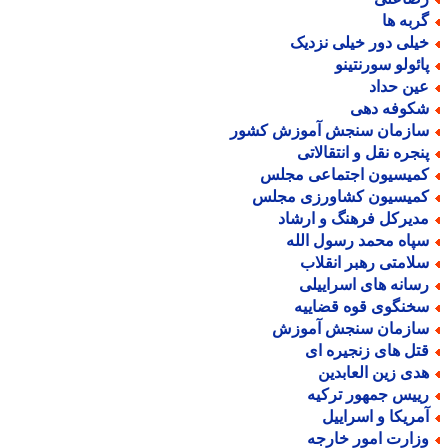
ربه ها
یلی دور خیلی نزدیک
ائولو سورنتینو
ین حداد
کوفه دهی
ازمان سنجش آموزش کشور
نجره نقل و انتقالاتی
میسیون اجتماعی مجلس
میسیون کشاورزی مجلس
دیرکل فرهنگ و ارشاد
پاه محمد رسول الله
لامتی رهبر انقلاب
سانه های اسراییلی
خنگوی قوه قضاییه
ازمان سنجش آموزش
تل های زنجیره ای
دی زین العابدین
ییس جمهور ترکیه
مریکا و اسراییل
زارت امور خارجه