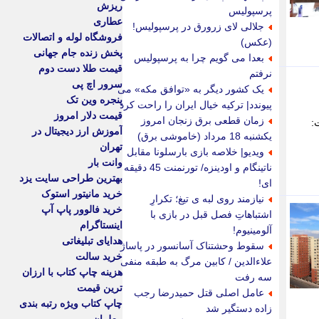
ریزش
پرسپولیس
عطاری
جلالی لای زرورق در پرسپولیس!
فروشگاه لوله و اتصالات
(عکس)
پخش زنده جام جهانی
بعدا می گویم چرا به پرسپولیس
قیمت طلا دست دوم
نرفتم
سرور اچ پی
یک کشور دیگر به «توافق مکه» می
پنجره وین تک
پیوندد| ترکیه خیال ایران را راحت کرد
قیمت دلار امروز
زمان قطعی برق زنجان امروز
:
آموزش ارز دیجیتال در
یکشنبه 18 مرداد (خاموشی برق)
تهران
ویدیو| خلاصه بازی بارسلونا مقابل
وانت بار
ناتینگام و اودینزه/ تورنمنت 45 دقیقه
بهترین طراحی سایت یزد
ای!
خرید مانیتور استوک
نیازمند روی لبه ی تیغ؛ تکرارِ
خرید فالوور پاپ آپ
اشتباهاتِ فصل قبل در بازی با
اینستاگرام
آلومینیوم!
هدایای تبلیغاتی
سقوط وحشتناک آسانسور در پاساژ
خرید سالت
علاءالدین / کابین مرگ به طبقه منفی
هزینه چاپ کتاب با ارزان
سه رفت
ترین قیمت
عامل اصلی قتل حمیدرضا رجب
چاپ کتاب ویژه رتبه بندی
زاده دستگیر شد