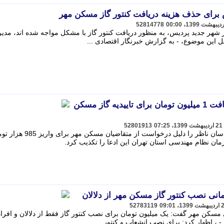
رای حذف هزینه دریافت کنتور گاز مسکن مهر
52814778
هر جدید پردیس، به منظور دریافت کنتور گاز با مشکل مواجه شده اند، مدی
این موضوع، - به گزارش خبرنگار اقتصادی ...
سازمان نظام مهندسی: دریافت 1 میلیون تومان برای تاییدیه گاز مسکن
52801913
در حالی مدیرعامل شرکت «ب گ» مهندسان ناظر را دلیل درخواست از متق
 نظام مهندسی استان تهران این ادعا را تکذیب کرد.
مانی نصب کنتور گاز مسکن مهر از دلالان
52783119
سکن مهر گفت: یک میلیون تومان برای نصب کنتور گاز فقط از دلالان و افرا
- ، اظهار کرد: برای نصب انشعاب و کنتور ...