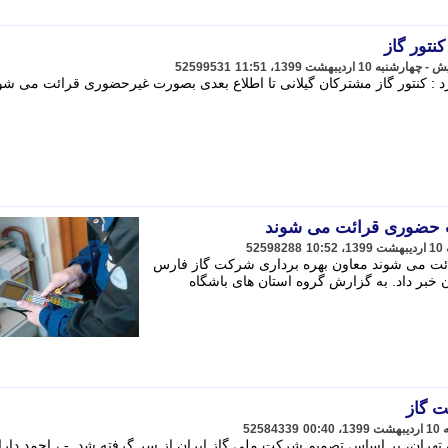
نتور گاز
52599531
 : کنتور گاز مشترکان گیلانی تا اطلاع بعدی بصورت غیرحضوری قرائت می شود
ت حضوری قرائت می شوند
52598288
ئت می شوند معاون بهره برداری شرکت گاز فارس
 خبر داد. به گزارش گروه استان های باشگاه
ت گاز
52584339
تهران، بر اساس تصمیم شرکت ملی گاز ایران از سر گرفته شد. - ، احمد دارا