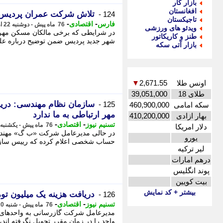
بازار کار
افغانستان
تلاش شرکت عمران پردیس ب
124 -
تاجیکستان
-
-
فارس
اقتصادی
76 ماه پیش - دوشنبه 22 اردیبهشت 1399، 00:00
ویدئو های ورزشی
در شرایطی که برخی مالکان مسکن مهر ش
طنز و کاریکاتور
شهر جدید پردیس ضمن توضیح درباره علل 
بازار آتی سکه
اونس طلا
2,671.55
▼
طلای 18
39,051,000
125 -
سکه امامی
460,900,000
مهر ارتباطی به ما ندارد
بهار ازادی
410,200,000
-
-
تسنیم نیوز
اقتصادی
76 ماه پیش - یکشنبه 21 اردیبهشت 1399، 07:25
دلار امریکا
یورو
حساب شخصی اعلام کرده که رییس سازمان
لیر ترکیه
درهم امارات
پوند انگلیس
بیت کویین
بیشتر + کد نمایش
دریافت هزینه یک میلیون تو
126 -
-
-
تسنیم نیوز
اقتصادی
76 ماه پیش - شنبه 20 اردیبهشت 1399، 09:01
مدیرعامل شرکت گازرسانی به واحدهای م
واحد را در زمان مقرر تحویل نگرفته اند، 