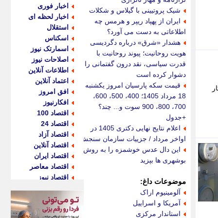
اخبار فوری
شیک پروتیینی با گیلاس و شکلات
اخبار لحظه ای
ایران از پهپاد ریپر و هرمس چه
استقلال
اطلاعاتی به دست می آورد؟
اسکناس
هشدار «شرق» درباره دگردیسی
اسمارتک نیوز
هویت روحانیت؛ پیوند روحانیت با
اصلاحات نیوز
قدرت سیاسی، نقد درون گفتمانی را
اطلاعات آنلاین
دشوار کرده است
اعتماد آنلاین
قیمت سکه پارسیان امروز یکشنبه
ر
افق امروز
18 مرداد 1405؛ 400، 500، 600،
افکارنیوز
700، 800، 900 سوت و... چند؟
اقتصاد 100
+جدول
اقتصاد 24
اعلام نتایج نهایی دکتری 1405 در
اقتصاد آزاد
اواخر مرداد / جزییات سازمان سنجش
اقتصاد آنلاین
این دال عدس خوشمزه را به روش
اقتصاد ایران
بوشهری ها بپزید
اقتصاد معاصر
اقتصاد نیوز
موضوعات داغ:
اکو ایران
آلومینیوم اراک
اکوفارس
آمریکا و اسراییل
اکونگار
استاندار مرکزی