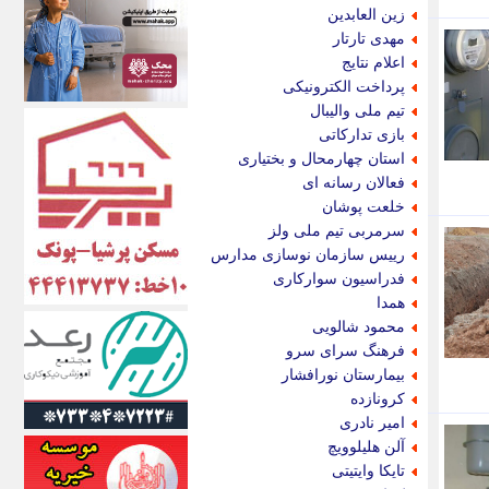
اکونیوز
زین العابدین
الف
مهدی تارتار
انتشار آنلاین
اعلام نتایج
اندیشه قرن
پرداخت الکترونیکی
اندیشه معاصر
تیم ملی والیبال
اندیشه ها
بازی تدارکاتی
انرژی پرس
استان چهارمحال و بختیاری
ای استخدام
فعالان رسانه ای
ایتنا
خلعت پوشان
ایراف
سرمربی تیم ملی ولز
ایران آرت
رییس سازمان نوسازی مدارس
ایران آنلاین
فدراسیون سوارکاری
ایران زندگی
همدا
ایران فوری
محمود شالویی
ایرانی روز
فرهنگ سرای سرو
ایرانیتال
بیمارستان نورافشار
ایرنا
کرونازده
ایسکانیوز
امیر نادری
ایسنا
آلن هلیلوویچ
ایکنا
تایکا وایتیتی
ایلنا