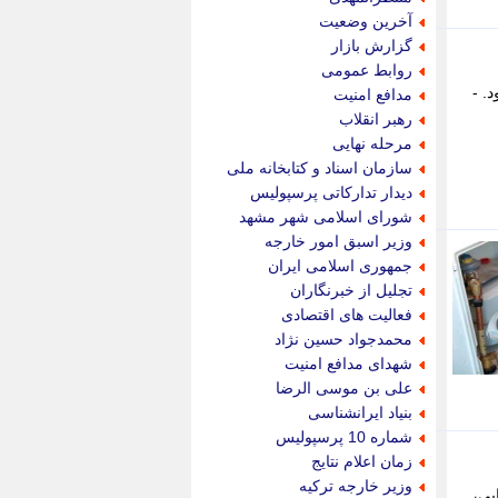
پویه آنلاین
آخرین وضعیت
پیام نفت
گزارش بازار
تابناک
روابط عمومی
تازه نیوز
. -
مدافع امنیت
تبیان
رهبر انقلاب
تجارت نیوز
مرحله نهایی
تحریریه
سازمان اسناد و کتابخانه ملی
ترابر نیوز
دیدار تدارکاتی پرسپولیس
ترفندباز
شورای اسلامی شهر مشهد
تریبون اقتصاد
وزیر اسبق امور خارجه
تسنیم نیوز
جمهوری اسلامی ایران
تک ناک
تجلیل از خبرنگاران
تکراتو
فعالیت های اقتصادی
توریسم آنلاین
محمدجواد حسین نژاد
تولید نیوز
شهدای مدافع امنیت
تیتر فوری
علی بن موسی الرضا
تیکنا
بنیاد ایرانشناسی
جاب ویژن
شماره 10 پرسپولیس
جار نیوز
زمان اعلام نتایج
جالبتر
وزیر خارجه ترکیه
بی،