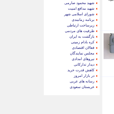
جام جم
شهید محمود صارمی
جدید پرس
شهید مدافع امنیت
جماران
شورای اسلامی شهر
جوان ایرانی
برنامه زمانبندی
جهان مانا
زیرساخت ارتباطی
جهان نگر
ظرفیت های مردمی
جهان نیوز
بازگشت به ایران
چطور
کره بادام زمینی
چمپیونات
فعالان اقتصادی
چمدون
مجلس نمایندگان
چه خبر
نیروهای امدادی
حادثه 24
دیدار تدارکاتی
حرف تو
کاهش قدرت خرید
حوادث پلاس
در بازار امروز
حوزه نیوز
رسانه های عربی
خبر آنلاین
عربستان سعودی
خبر جنوب
خبر سیاسی
خبر گردون
خبر ورزشی
خبرجو