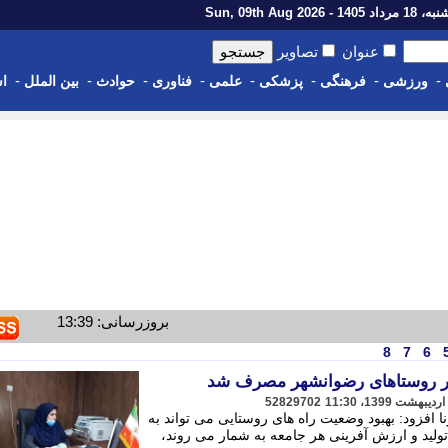
اد 1405 - Sun, 09th Aug 2026
عنوان
تصاویر
-
-
-
-
-
-
-
-
ورزشی
فرهنگی
پزشکی
علمی
فناوری
حوادث
بین الملل
اس
بروزرسانی: 13:39
8
7
6
52829702
رنا افزود: بهبود وضعیت راه های روستایی می تواند به
تولید و ارزش آفرینی هر جامعه به شمار می روند،