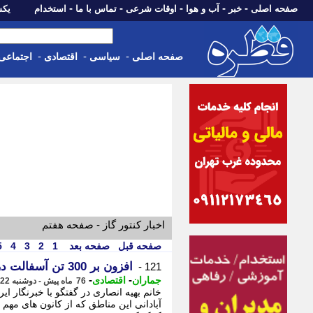
-
-
-
-
-
صفحه اصلی
خبر
آب و هوا
اوقات شرعی
تماس با ما
استخدام
یکشنبه، 18 مرد
-
-
-
صفحه اصلی
سیاسی
اقتصادی
اجتماعی
اخبار کنتور گاز - صفحه هفتم
صفحه قبل
صفحه بعد
1
2
3
4
5
افزون بر 300 تن آسفالت در روستاهای رضوانشهر مصرف شد
121 -
-
-
جماران
اقتصادی
76 ماه پیش - دوشنبه 22 اردیبهشت 1399، 11:30
خانم بهیه انصاری در گفتگو با خبرنگار ای
آبادانی این مناطق که از کانون های مهم 