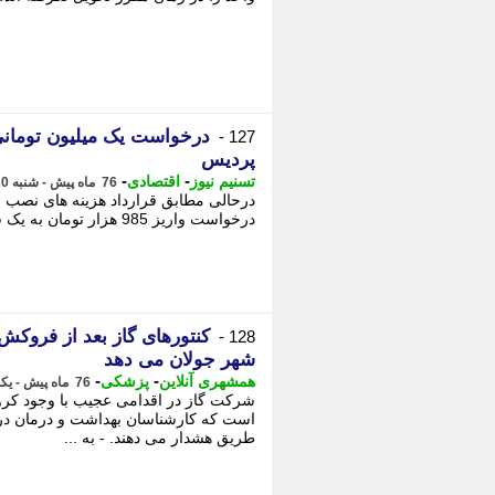
127 -
پردیس
-
-
تسنیم نیوز
اقتصادی
76 ماه پیش - شنبه 20 اردیبهشت 1399، 07:01
درحالی مطابق قرارداد هزینه های نصب ان
درخواست واریز 985 هزار تومان به یک شماره کارت شخصی را کرده است. - از درخواست ...
کنتورهای گاز بعد از فروک
128 -
شهر جولان می دهد
-
-
همشهری آنلاین
پزشکی
76 ماه پیش - یکشنبه 14 اردیبهشت 1399، 03:50
شرکت گاز در اقدامی عجیب با وجود کرون
است که کارشناسان بهداشت و درمان در 
طریق هشدار می دهند. - به ...