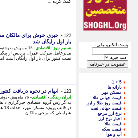
کمک کرده ...
خبری خوش برای مالکان مسک
122 -
بار اول رایگان شد
پست الکترونیکی:
-
-
تسنیم نیوز
اقتصادی
76 ماه پیش - دوشنبه 22 اردیبهشت 1399، 08:12
مدیرعامل شرکت عمران پردیس از پیگیری
نصب کنتور برای بار اول رایگان است اما پس از آن تا یکماه 00
5 + 1
یارانه ها
ابهام در نحوه دریافت کنتو
123 -
مسکن مهر
-
-
ایران زندگی
اقتصادی
قیمت جهانی طلا
76 ماه پیش - دوشنبه 22 اردیبهشت 1399، 03:35
قیمت روز طلا و ارز
در ق
قیمت جهانی نفت
شرایطی که برخی مالکان ...
نرخ ارز مرجع
اخبار نرخ ارز
قیمت طلا
قیمت سکه
آب و هوا