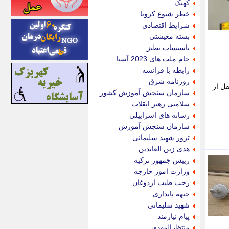
کهنک
اینتیتر
خطر شیوع کرونا
ایونا نیوز
شرایط اقتصادی
بازتاب آنلاین
بسته معیشتی
باشگاه خبرنگاران
تاسیسات نطنز
باغستان نیوز
جام ملت های 2023 آسیا
بامبوک
رابطه با فرانسه
ببین و بخون
روزنامه شرق
ل از
بدینسان
سازمان سنجش آموزش کشور
بنکر
سلامتی رهبر انقلاب
بیت ران
رسانه های اسراییلی
پارس فوتبال
سازمان سنجش آموزش
پارسینه
ترور شهید سلیمانی
پارسینه پلاس
هدی زین العابدین
پاز آنلاین
رییس جمهور ترکیه
پاس گل
وزارت امور خارجه
پانا
رجب طیب اردوغان
پرتو نیوز
جبهه پایداری
پرسون
شهید سلیمانی
پنجره نیوز
پیام نیازمند
پویامگ
منتظرالمهدی