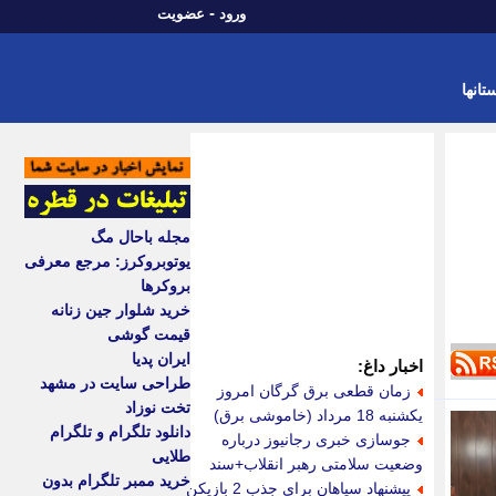
-
ورود
عضویت
تانها
مجله باحال مگ
یوتوبروکرز: مرجع معرفی
بروکرها
خرید شلوار جین زنانه
قیمت گوشی
ایران پدیا
اخبار داغ:
طراحی سایت در مشهد
زمان قطعی برق گرگان امروز
تخت نوزاد
یکشنبه 18 مرداد (خاموشی برق)
دانلود تلگرام و تلگرام
جوسازی خبری رجانیوز درباره
طلایی
وضعیت سلامتی رهبر انقلاب+سند
خرید ممبر تلگرام بدون
پیشنهاد سپاهان برای جذب 2 بازیکن