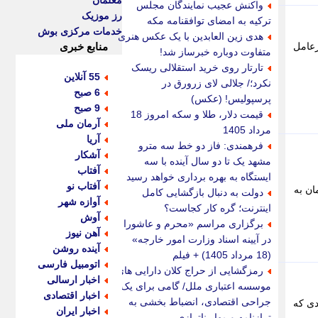
معلمان
واکنش عجیب نمایندگان مجلس
رز موزیک
ترکیه به امضای توافقنامه مکه
خدمات مرکزی بوش
هدی زین العابدین با یک عکس هنری
رعامل
منابع خبری
متفاوت دوباره خبرساز شد!
تارتار روی خرید استقلالی ریسک
55 آنلاین
نکرد؛/ جلالی لای زرورق در
6 صبح
پرسپولیس! (عکس)
9 صبح
قیمت دلار، طلا و سکه امروز 18
آرمان ملی
مرداد 1405
آریا
فرهمندی: فاز دو خط سه مترو
آشکار
مشهد یک تا دو سال آینده با سه
آفتاب
ایستگاه به بهره برداری خواهد رسید
آفتاب نو
اضیان مسکن مهر برای واریز 985 هزار تومان به
دولت به دنبال بازگشایی کامل
آوازه شهر
اینترنت؛ گره کار کجاست؟
آوش
برگزاری مراسم «محرم و عاشورا
آهن نیوز
در آیینه اسناد وزارت امور خارجه»
آینده روشن
(18 مرداد 1405) + فیلم
اتومبیل فارسی
رمزگشایی از حراج کلان دارایی های
اخبار ارسالی
موسسه اعتباری ملل/ گامی برای یک
اخبار اقتصادی
جراحی اقتصادی، انضباط بخشی به
دی که
اخبار ایران
ترازنامه و مهار ناترازی