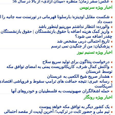
کس| سفر زمان؛ منظره «میدان آزادی» از بالا در سال 56
بار ویژه
سرنویس
کست مقابل اودینزه/ بارسلونا قهرمانی در تورنمنت سه جانبه را از
ت داد
الورده: انتظار نداشتم مورینیو اینطور باشد
اریز کمک هزینه اضافه با حقوق بازنشستگان | حقوق بازنشستگان
در اضافه می شود؟
اریخ احتمالی دربی مشخص شد
زشکیان: من از جنگیدن نمی ترسم
بار ویژه
تسنیم نیوز
رخواست پنتاگون برای تولید سریع سلاح
اکنش کمال شرف، کاریکاتوریست یمنی به امضای توافق مکه
سط عربستان
شدار صریح شیخ الکعبی به عربستان
سانه عبری: نتیجه حماقت های ترامپ سقوط و فروپاشی اقتصادی
ریکاست
مله اشغالگران صهیونیست به فلسطینیان و خودروهای آنها
بار ویژه
رونگار
ک کشور دیگر به توافق مکه خواهد پیوست
یم ملی و حضور ثابت در ترکیب؛/ آخرین آپدیت از مقصد احتمالی