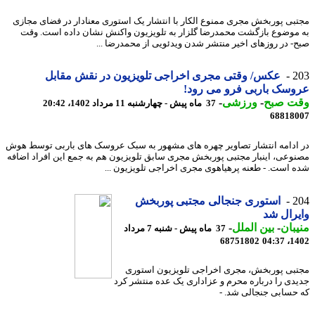
بی پوربخش مجری ممنوع الکار با انتشار یک استوری معنادار در فضای مجازی
موضوع بازگشت محمدرضا گلزار به تلویزیون واکنش نشان داده است. وقت
- در روزهای اخیر منتشر شدن ویدئویی از محمدرضا ...
2
عکس/ وقتی مجری اخراجی تلویزیون در نقش مقابل
سک باربی فرو می رود!
ت صبح
-
ورزشی
-
37 ماه پیش - چهارشنبه 11 مرداد 1402، 20:42
68818
ادامه انتشار تصاویر چهره های مشهور به سبک عروسک های باربی توسط هوش
وعی، اینبار مجتبی پوربخش مجری سابق تلویزیون هم به جمع این افراد اضافه
 است. - طعنه پرهیاهوی مجری اخراجی تلویزیون ...
2
استوری جنجالی مجتبی پوربخش
رال شد
بان
-
بین الملل
-
37 ماه پیش - شنبه 7 مرداد
68751802
1402
بی پوربخش، مجری اخراجی تلویزیون استوری
دی را درباره محرم و عزاداری یک عده منتشر کرد
حسابی جنجالی شد. -