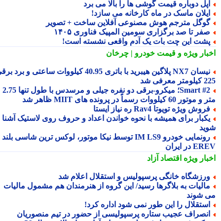
پل دوباره قیمت گوشی ها را بالا می برد
یلان ماسک در ماه کارخانه می سازد!
وگل مترجم هوش مصنوعی آفلاین ساخت + تصویر
فر تا صد برگزاری سومین المپیک فناوری ۱۴۰۵
شت این چت بات یک آدم واقعی نشسته است!
بار ویژه
و قیمت خودرو | چرخان
نیسان NX7 پلاگین هیبرید با باتری 40.95 کیلووات ساعتی و برد برقی
 معرفی شد
Smart #2؛ میکرو-برقی دو نفره جیلی و مرسدس با طول تنها 2.75
ور 60 کیلووات رسماً در پرونده های MIIT ظاهر شد
روش ویژه تویوتا Rav4 ره نیاز ایستا
کبار برای همیشه با نحوه خواندن اعداد و حروف روی لاستیک آشنا
ید
رونمایی خودرو IM LS9 توسط نیکا موتور، لوکس ترین شاسی بلند
 در ایران
بار ویژه
اقتصاد آزاد
رزشگاه خانگی پرسپولیس و استقلال اعلام شد
الیات به بلاگرها رسید/ این گروه از هنرمندان هم مشمول مالیات
 شوند
ستقلال را این طور نمی شود اداره کرد!
نصراف عجیب ستاره پرسپولیسی از حضور در تیم منصوریان