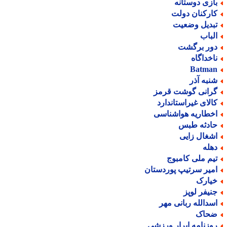
ازی دوستانه
ارکنان دولت
بدیل وضعیت
لباب
ور برگشت
اخداگاه
Batma
نبه آذر
رانی گوشت قرمز
الای غیراستاندارد
خطاریه هواشناسی
ادثه طبس
شغال زایی
هله
یم ملی کامبوج
میر سرتیپ پوردستان
یارک
نیفر لوپز
سدالله ربانی مهر
حاک
وزنامه ابرار ورزشی