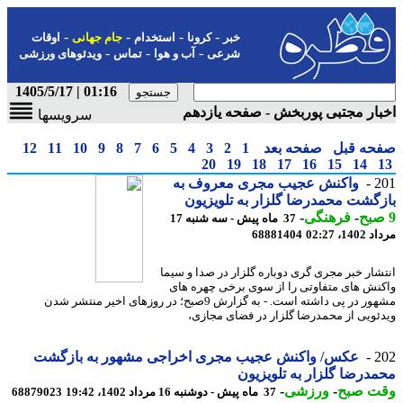
-
-
-
-
خبر
کرونا
استخدام
جام جهانی
اوقات
-
-
-
شرعی
آب و هوا
تماس
ویدئوهای ورزشی
01:16 | 1405/5/17
ار مجتبی پوربخش - صفحه یازدهم
سرویسها
حه قبل
صفحه بعد
1
2
3
4
5
6
7
8
9
10
11
12
20
19
18
17
16
15
14
2
واکنش عجیب مجری معروف به
گشت محمدرضا گلزار به تلویزیون
-
فرهنگی
-
37 ماه پیش - سه شنبه 17
1، 02:27
68881404
شار خبر مجری گری دوباره گلزار در صدا و سیما
نش های متفاوتی را از سوی برخی چهره های
مشهور در پی داشته است. - به گزارش 9صبح؛ در روزهای اخیر منتشر شدن
ئویی از محمدرضا گلزار در فضای مجازی،
2
عکس/ واکنش عجیب مجری اخراجی مشهور به بازگشت
درضا گلزار به تلویزیون
ت صبح
-
ورزشی
-
37 ماه پیش - دوشنبه 16 مرداد 1402، 19:42
68879023