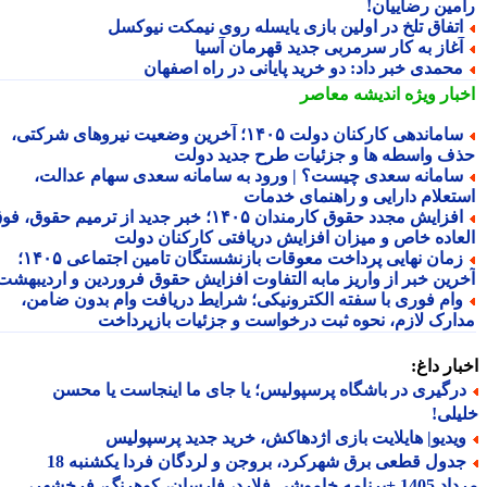
مین رضاییان!
تفاق تلخ در اولین بازی یایسله روی نیمکت نیوکسل
غاز به کار سرمربی جدید قهرمان آسیا
حمدی خبر داد: دو خرید پایانی در راه اصفهان
بار ویژه
اندیشه معاصر
ساماندهی کارکنان دولت ۱۴۰۵؛ آخرین وضعیت نیروهای شرکتی،
ف واسطه ها و جزئیات طرح جدید دولت
امانه سعدی چیست؟ | ورود به سامانه سعدی سهام عدالت،
تعلام دارایی و راهنمای خدمات
افزایش مجدد حقوق کارمندان ۱۴۰۵؛ خبر جدید از ترمیم حقوق، فوق
عاده خاص و میزان افزایش دریافتی کارکنان دولت
زمان نهایی پرداخت معوقات بازنشستگان تامین اجتماعی ۱۴۰۵؛
رین خبر از واریز مابه التفاوت افزایش حقوق فروردین و اردیبهشت
ام فوری با سفته الکترونیکی؛ شرایط دریافت وام بدون ضامن،
ارک لازم، نحوه ثبت درخواست و جزئیات بازپرداخت
ار داغ:
رگیری در باشگاه پرسپولیس؛ یا جای ما اینجاست یا محسن
لی!
یدیو| هایلایت بازی اژدهاکش، خرید جدید پرسپولیس
جدول قطعی برق شهرکرد، بروجن و لردگان فردا یکشنبه 18
مرداد 1405 +برنامه خاموشی فلارد، فارسان، کوهرنگ، فرخشهر،