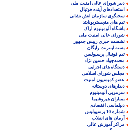
بیر شورای عالی امنیت ملی
ستعدادهای آینده فوتبال
خنگوی سازمان آتش نشانی
یم های منچستریونایتد
اشگاه آلومینیوم اراک
ورای عالی امنیت ملی
شست خبری رییس جمهور
سته اینترنت رایگان
یم فوتبال پرسپولیس
حمدجواد حسین نژاد
ستگاه های اجرایی
جلس شورای اسلامی
ضو کمیسیون امنیت
یدارهای دوستانه
رمربی آلومینیوم
مباران هیروشیما
یپلماسی اقتصادی
اره 10 پرسپولیس
رمان های انقلاب
راکز آموزش عالی