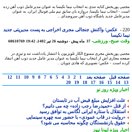
بی پوربخش کنایه تندی به انتخاب نیما نکیسا به عنوان مدیرعامل ذوب آهن زده
. - انتخاب نیما نکیسا، دروازه بان سابق تیم ملی فوتبال ایران، به عنوان
رعامل جدید باشگاه ذوب آهن سروصدای ...
2
عکس/ واکنش جنجالی مجری اخراجی به پست مدیریتی جدید
ا نکیسا
ت صبح
-
ورزشی
-
37 ماه پیش - دوشنبه 26 تیر 1402، 19:42
68610769
بی پوربخش مجری ممنوع الکار تلویزیون با انتشار یادداشت تند و تیزی در
ه مجازی اش از انتخاب نیما نکیسا به عنوان مدیر عامل جدید ذوب آهن انتقاد
ه است. - عکس/ تصویری که هادی چوپان ...
حه قبل
صفحه بعد
1
2
3
4
5
6
7
8
9
10
11
12
20
19
18
17
16
15
14
بار ویژه
روز نو
لت افزایش مبلغ قبض آب در تابستان
ز قتل «حمیدرضا رجب زاده» چه می دانیم؟
ستقلال با ستاره ایرانی لگانس به توافق رسید
روایت در قاب عمودی» با حضور سه چهره سینمایی
قوق بازنشستگان چگونه محاسبه می شود؟
بار ویژه
ایونا نیوز