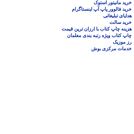
د مانیتور استوک
د فالوور پاپ آپ اینستاگرام
یای تبلیغاتی
ید سالت
نه چاپ کتاب با ارزان ترین قیمت
 کتاب ویژه رتبه بندی معلمان
موزیک
مات مرکزی بوش