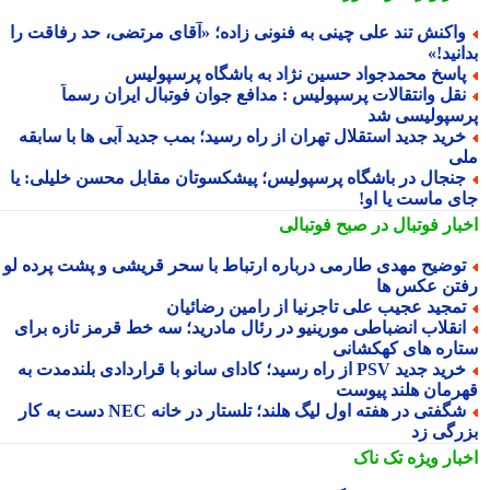
اکنش تند علی چینی به فنونی زاده؛ «آقای مرتضی، حد رفاقت را
نید!»
اسخ محمدجواد حسین نژاد به باشگاه پرسپولیس
قل وانتقالات پرسپولیس : مدافع جوان فوتبال ایران رسماً
سپولیسی شد
رید جدید استقلال تهران از راه رسید؛ بمب جدید آبی ها با سابقه
ی
نجال در باشگاه پرسپولیس؛ پیشکسوتان مقابل محسن خلیلی: یا
ی ماست یا او!
بار فوتبال در صبح فوتبالی
وضیح مهدی طارمی درباره ارتباط با سحر قریشی و پشت پرده لو
تن عکس ها
مجید عجیب علی تاجرنیا از رامین رضائیان
نقلاب انضباطی مورینیو در رئال مادرید؛ سه خط قرمز تازه برای
اره های کهکشانی
خرید جدید PSV از راه رسید؛ کادای سانو با قراردادی بلندمدت به
رمان هلند پیوست
شگفتی در هفته اول لیگ هلند؛ تلستار در خانه NEC دست به کار
رگی زد
بار ویژه
تک ناک