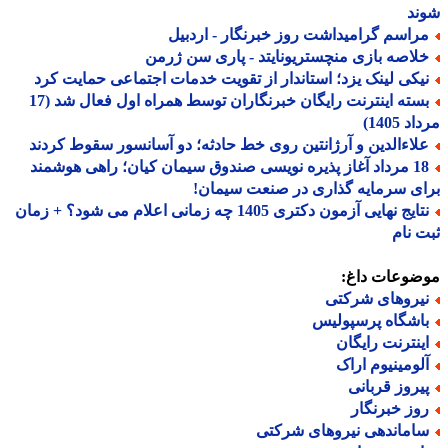
ند
راسم گرامیداشت روز خبرنگار - اردبیل
لاصه بازی منچستریونایتد - پاری سن ژرمن
یکی لینک یزد؛ استاندار از تقویت خدمات اجتماعی حمایت کرد
بسته اینترنت رایگان خبرنگاران توسط همراه اول فعال شد (17
 1405)
لاءالدین و آرژانتین روی خط حادثه؛ دو آسانسور سقوط کردند
18 مرداد آغاز پذیره نویسی صندوق سیمان کیان؛ راهی هوشمند
ی سرمایه گذاری در صنعت سیمان!
نتایج نهایی آزمون دکتری 1405 چه زمانی اعلام می شود؟ + زمان
 نام
ضوعات داغ:
یروهای شرکتی
اشگاه پرسپولیس
ینترنت رایگان
لومینیوم اراک
یروز قربانی
وز خبرنگار
اماندهی نیروهای شرکتی