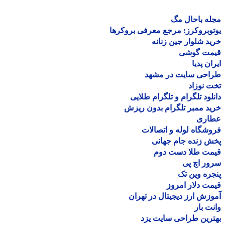
ه باحال مگ
وبروکرز: مرجع معرفی بروکرها
د شلوار جین زنانه
مت گوشی
ان پدیا
احی سایت در مشهد
 نوزاد
لود تلگرام و تلگرام طلایی
د ممبر تلگرام بدون ریزش
اری
شگاه لوله و اتصالات
 زنده جام جهانی
مت طلا دست دوم
ر اچ پی
ره وین تک
ت دلار امروز
زش ارز دیجیتال در تهران
ت بار
رین طراحی سایت یزد