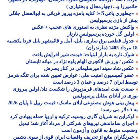
میرزا و... (چهارمحال و بختیاری )
چطوری یاغی؟!»؛ کنایه بامزه پیروز قربانی به ابوالفضل جلالی
 از بازی پرسپولیس
اکنش مژده نظری به استوری های عجیب + عکس
ولین گل خورده پرسپولیسِ تارتار
دول قطعی برق ساری، بابل، آمل و قائمشهر بابل فردا یکشنبه
وک تازه به بازار لبنیات؛ قیمت شیر افزایش یافت
کس / ورزش لاکچری الهام پاوه نژاد در میانه تابستان
کس شاد سپند امیرسلیمانی در کنار پسرش
ضو کمیسیون امنیت ملی: عوارض تعیین شده برای تنگه هرمز
ران 7 درصد و عمان 3 درصد است
نعت نفت امیدهای قرمزپوش را شکست داد/ اولین پیروزی
ی در آبادان مقابل پرسپولیس
پیش بینی هوش مصنوعی ایلان ماسک: قیمت ریپل تا پایان 2026
!
وکراین به شریان گازی روسیه، ترکیه و اروپا حمله پهپادی کرد
جرای ساماندهی نیروهای شرکتی از مرداد آغاز شد؛ تبدیل
یت منوط به قانون و آزمون است
برنگاران مانع از تحریف واقعیات ایران قوی از سوی دشمن