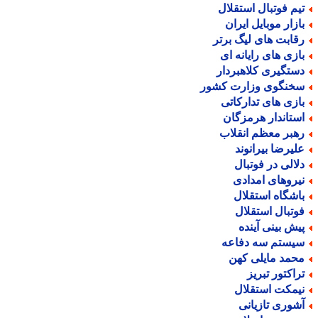
یم فوتبال استقلال
ازار موبایل ایران
قابت های لیگ برتر
ازی های رایانه ای
ستگیری کلاهبردار
خنگوی وزارت کشور
ازی های تدارکاتی
ستاندار هرمزگان
هبر معظم انقلاب
لیرضا بیرانوند
لالی در فوتبال
یروهای امدادی
اشگاه استقلال
وتبال استقلال
یش بینی آینده
یستم سه دفاعه
حمد مایلی کهن
راکتور تبریز
یمکت استقلال
شوری تازیانی