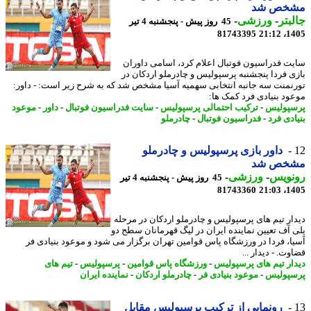
خص شد
بتر
-
ورزشی
-
45 روز پیش - پنجشنبه 4 تیر
81743395
1405
ت فدراسیون فوتبال اعلام کرد، اسامی داوران
ی فردا پنجشنبه پرسپولیس و چادرملو اردکان در
نمنت سه جانبه انتخابی سهمیه آسیا مشخص شد که به شرح زیر است: - داور:
ود بنیادی فرد کمک ها:
پولیس
-
ترکیب احتمالی پرسپولیس
-
سایت فدراسیون فوتبال
-
داور
-
موعود
ادی فرد
-
فدراسیون فوتبال
-
چادرملو
داور بازی پرسپولیس و چادرملو
خص شد
نویس
-
ورزشی
-
45 روز پیش - پنجشنبه 4 تیر
81743360
1405
ار تیم های پرسپولیس و چادرملو اردکان در مرحله
 آف تعیین نماینده ایران در لیگ قهرمانان سطح دو
ا، فردا در ورزشگاه پاس قوامین تهران برگزار می شود و موعود بنیادی فر
ت. - دیدار ...
ار تیم های پرسپولیس
-
ورزشگاه پاس قوامین
-
پرسپولیس
-
تیم های
پولیس
-
موعود بنیادی فر
-
چادرملو اردکان
-
نماینده ایران
رونمایی از ترکیب پرسپولیس مقابل