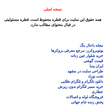
نسخه اصلی
مه حقوق این سایت برای قطره محفوظ است. قطره مسئولیتی
در قبال محتوای مطالب ندارد.
ه باحال مگ
وبروکرز: مرجع معرفی بروکرها
د شلوار جین زنانه
مت گوشی
ان پدیا
احی سایت در مشهد
 نوزاد
لود تلگرام و تلگرام طلایی
د ممبر تلگرام بدون ریزش
اری
شگاه لوله و اتصالات
 زنده جام جهانی