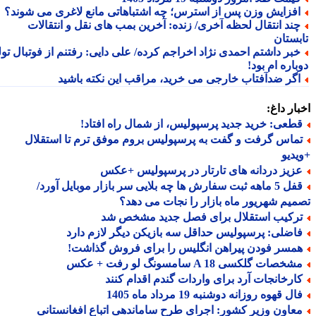
فزایش وزن پس از استرس؛ چه اشتباهاتی مانع لاغری می شوند؟
ند انتقال لحظه آخری/ زنده: آخرین بمب های نقل و انتقالات
بستان
بر داشتم احمدی نژاد اخراجم کرده/ علی دایی: رفتنم از فوتبال تولد
اره ام بود!
گر ضدآفتاب خارجی می خرید، مراقب این نکته باشید
ار داغ:
طعی: خرید جدید پرسپولیس، از شمال راه افتاد!
ماس گرفت و گفت به پرسپولیس بروم موفق ترم تا استقلال
دیو
زیز دردانه های تارتار در پرسپولیس +عکس
قفل 5 ماهه ثبت سفارش ها چه بلایی سر بازار موبایل آورد/
یم شهریور ماه بازار را نجات می دهد؟
رکیب استقلال برای فصل جدید مشخص شد
اضلی: پرسپولیس حداقل سه بازیکن دیگر لازم دارد
مسر فودن پیراهن انگلیس را برای فروش گذاشت!
خصات گلکسی A 18 سامسونگ لو رفت + عکس
ارخانجات آرد برای واردات گندم اقدام کنند
ل قهوه روزانه دوشنبه 19 مرداد ماه 1405
عاون وزیر کشور: اجرای طرح ساماندهی اتباع افغانستانی