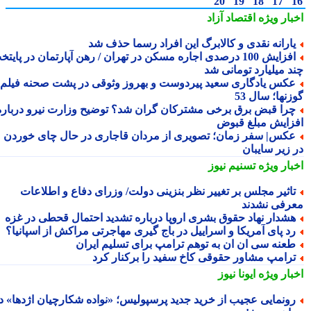
20
19
18
17
بار ویژه
اقتصاد آزاد
ارانه نقدی و کالابرگ این افراد رسما حذف شد
افزایش 100 درصدی اجاره مسکن در تهران / رهن آپارتمان در پایتخت
د میلیارد تومانی شد
کس یادگاری سعید پیردوست و بهروز وثوقی در پشت صحنه فیلم
نها؛ سال 53
را قبض برق برخی مشترکان گران شد؟ توضیح وزارت نیرو درباره
زایش مبلغ قبوض
کس| سفر زمان؛ تصویری از مردان قاجاری در حال چای خوردن
 زیر سایبان
بار ویژه
تسنیم نیوز
اثیر مجلس بر تغییر نظر بنزینی دولت/ وزرای دفاع و اطلاعات
رفی نشدند
شدار نهاد حقوق بشری اروپا درباره تشدید احتمال قحطی در غزه
د پای آمریکا و اسراییل در باج گیری مهاجرتی مراکش از اسپانیا؟
عنه سی ان ان به توهم ترامپ برای تسلیم ایران
رامپ مشاور حقوقی کاخ سفید را برکنار کرد
بار ویژه
ایونا نیوز
ونمایی عجیب از خرید جدید پرسپولیس؛ «نواده شکارچیان اژدها» در