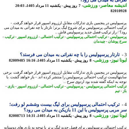
یشه معاصر
-
ورزشی
-
7 روز پیش - یکشنبه 11 مرداد 1405، 20:03
82010
پولیس در پنجمین بازی تدارکات مقابل ارزروم اسپور قرار خواهد گرفت. -
یب احتمالی پرسپولیس برای شروع لیگ برتر؛ تارتار با چه نفراتی به میدان می
؟ / راز ترکیب فصل جدید پرسپولیس فاش ...
پولیس
-
ترکیب احتمالی پرسپولیس
-
ترکیب احتمالی
-
ارزروم اسپور
-
ترکیب
-
 پوشان
-
چیدمان
تارتار پرسپولیس را با چه نفراتی به میدان می فرستد؟
نا نیوز
-
ورزشی
-
8 روز پیش - یکشنبه 11 مرداد 1405، 16:16
82009485
پولیس در پنجمین بازی تدارکات مقابل ارزروم اسپور قرار خواهد گرفت. برخی
تهالیست ترکیب احتمالی پرسپولیس را منتشر کرده اند. - باز خواهد گشت. با
ه به اینکه گفته شده بود اردوی سرخ ...
یب احتمالی پرسپولیس
-
پرسپولیس
-
ترکیب احتمالی
-
ارزروم اسپور
-
بازی
-
تیم
ترکیب احتمالی پرسپولیس برای لیگ بیست وششم لو رفت؛
بی پرسپولیس با این 11 بازیکن به میدان می رود؟
نا نیوز
-
ورزشی
-
8 روز پیش - یکشنبه 11 مرداد 1405، 14:31
82008713
یب احتمالی پرسپولیس برای فصل جدید لیگ برتر با توجه به بازی های دوستانه