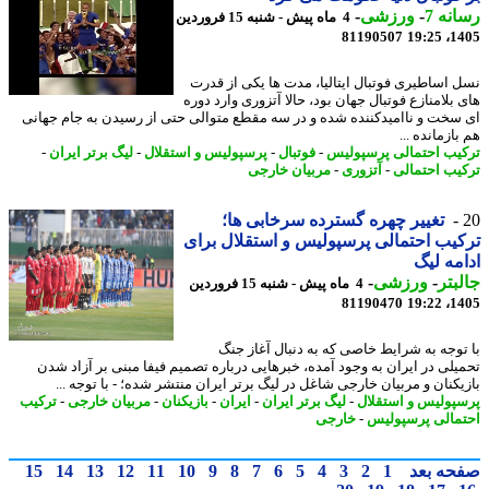
نه 7
-
ورزشی
-
4 ماه پیش - شنبه 15 فروردین
81190507
1405
 اساطیری فوتبال ایتالیا، مدت ها یکی از قدرت
 بلامنازع فوتبال جهان بود، حالا آتزوری وارد دوره
سخت و ناامیدکننده شده و در سه مقطع متوالی حتی از رسیدن به جام جهانی
ازمانده ...
یب احتمالی پرسپولیس
-
فوتبال
-
پرسپولیس و استقلال
-
لیگ برتر ایران
-
یب احتمالی
-
آتزوری
-
مربیان خارجی
تغییر چهره گسترده سرخابی ها؛
یب احتمالی پرسپولیس و استقلال برای
مه لیگ
بتر
-
ورزشی
-
4 ماه پیش - شنبه 15 فروردین
81190470
1405
توجه به شرایط خاصی که به دنبال آغاز جنگ
یلی در ایران به وجود آمده، خبرهایی درباره تصمیم فیفا مبنی بر آزاد شدن
یکنان و مربیان خارجی شاغل در لیگ برتر ایران منتشر شده؛ - با توجه ...
پولیس و استقلال
-
لیگ برتر ایران
-
ایران
-
بازیکنان
-
مربیان خارجی
-
ترکیب
مالی پرسپولیس
-
خارجی
حه بعد
1
2
3
4
5
6
7
8
9
10
11
12
13
14
15