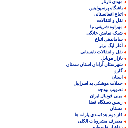
هدی تارتار
اشگاه پرسپولیس
تباع افغانستانی
قل و انتقالات
هراوه شریفی نیا
بکه نمایش خانگی
اماندهی اتباع
غاز لیگ برتر
قل و انتقالات تابستانی
ازار موبایل
هرستان آرادان استان سمنان
ارو
سنان
ملات موشکی به اسراییل
صویب بودجه
ینی فوتبال ایران
ییس دستگاه قضا
شتان
از دوم هدفمندی یارانه ها
صرف مشروبات الکلی
فاع از فلسطین