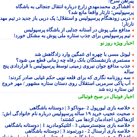
راهن سرخ!
فشاگری محمدمهدی زارع درباره انتقال جنجالی به باشگاه
سپولیس؛ تارتار واقعاً مانع شد؟
ربی زودهنگام پرسپولیس و استقلال؛ یک دربی باز جدید در تیم مهدی
تار!
دافع ملی پوش در آستانه جدایی از باشگاه پرسپولیس
یم پرسپولیس برای جذب ستاره ملی پوش به مشکل خورد!
بار ویژه
روز نو
یونل مسی با چهره ای غمگین وارد زادگاهش شد
ستمری بازنشستگان بانک رفاه چه زمانی قطع می شود؟
ذب مدافع جوان نیروی زمینی توسط پرسپولیس با قراردادی پنج
له
ه روزنامه نگاری که برای قلعه نویی حکم غیابی صادر کردند!
ب پاکی سرمربی استقلال روی دستان ستاره مشهور / مهر خروج
ن ستاره زده شد
بار فوتبال در صبح فوتبالی
لاصه بازی لیورپول 2 -موناکو 3 | دوستانه باشگاهی
صحبت عجیب خرید ۱۹ ساله پرسپولیس درباره نام خانوادگی اش؛
دهاکش: اجدادمان اژدها می کشتند!
لاصه بازی منچسترسیتی 3 - اتلتیکومادرید 1 | دوستانه باشگاهی
لاصه بازی آرسنال 2 - دورتموند 3 | دوستانه باشگاهی
فشاگری همسر رضا شکاری پس از جدایی از پرسپولیس؛ پیشنهاد