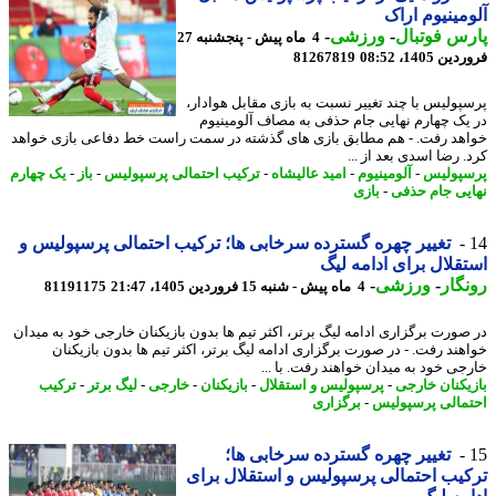
مینیوم اراک
س فوتبال
-
ورزشی
-
4 ماه پیش - پنجشنبه 27
 1405، 08:52
81267819
پولیس با چند تغییر نسبت به بازی مقابل هوادار،
یک چهارم نهایی جام حذفی به مصاف آلومینیوم
هد رفت. - هم مطابق بازی های گذشته در سمت راست خط دفاعی بازی خواهد
 رضا اسدی بعد از ...
پولیس
-
آلومینیوم
-
امید عالیشاه
-
ترکیب احتمالی پرسپولیس
-
باز
-
یک چهارم
یی جام حذفی
-
بازی
تغییر چهره گسترده سرخابی ها؛ ترکیب احتمالی پرسپولیس و
قلال برای ادامه لیگ
گار
-
ورزشی
-
4 ماه پیش - شنبه 15 فروردین 1405، 21:47
81191175
صورت برگزاری ادامه لیگ برتر، اکثر تیم ها بدون بازیکنان خارجی خود به میدان
هند رفت. - در صورت برگزاری ادامه لیگ برتر، اکثر تیم ها بدون بازیکنان
جی خود به میدان خواهند رفت. با ...
یکنان خارجی
-
پرسپولیس و استقلال
-
بازیکنان
-
خارجی
-
لیگ برتر
-
ترکیب
مالی پرسپولیس
-
برگزاری
تغییر چهره گسترده سرخابی ها؛
یب احتمالی پرسپولیس و استقلال برای