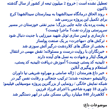
تعطیل نشده است | خروج 2 میلیون تبعه از کشور از سال گذشته
نون
وند الحاق درمانگاه سیدالشهدا به بیمارستان سیدالشهدا کرج
ی تکمیل این پروژه بررسی شد
شت پرده یک جابه جایی بزرگ؛ مدیر نفتی خوزستان در مسیر
پرستی وزارت نفت؟ ماجرا چیست؟
ازسازی و ایمن سازی تونل شهید میرزایی با جدیت دنبال شود
رکش های «مهاجرت» بر یک صنعت پولساز
خشی از جنگل های کلاردشت درگیر آتش سوزی شد
برنگاران با روایت درست و مسئولانه؛ نقش مهمی در انتقال
نگ ایثار و شهادت به نسل های آینده دارند
اییدیه کد پستی چیست؟ آموزش دریافت تاییدیه کد پستی،
علام و پیگیری آنلاین
بر داغ هنرمندان | ژاله صامتی و مهراوه شریفی نیا داوران
لیتیشو «صحنه» شدند؛ ترکیب جنجالی و رقابت نفس گیر در
ه نمایش خانگی / رونمایی از بزرگترین پروژه موسیقایی فیلیمو؛
اخص با اجرای فرزاد فرزین
ردار 840 میلیارد ریالی مسکن ملی در ابهر دستگیر شد
ضوعات داغ: