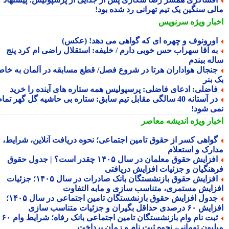
لی سنگین یک تیم تهرانی رد شده بود!
بار ویژه
سرنویس
ورونوف و چهره ای که گواهی می دهد! (عکس)
ه آقا سهراب حس خوبی دارم / خلیفه: استقلال راضی ام کرد پنج
له ببندم
نجال هواداران هرتا در شروع فصل/ قطع مسابقه در آلمان به خاطر
 بنر
اضلی: ادعای فاضلی: پرسپولیس همه ستاره های آینده را خرید
‏در آستانه 40 سالگی مقابل تیم سابق: ستاره بی حاشیه گل گهر تمام
ی شود!
بار ویژه
اندیشه معاصر
واهی کسر از حقوق تامین اجتماعی؛ نحوه دریافت آنلاین، شرایط،
ارک و استعلام
افزایش حقوق معلمان در سال ۱۴۰۵ چقدر است؟ | جدول حقوق
هنگیان و جزئیات افزایش دریافتی
افزایش حقوق بازنشستگان بانک صادرات در سال ۱۴۰۵؛ جزئیات
زایش مستمری، متناسب سازی و مابه التفاوت
جدول افزایش حقوق بازنشستگان تامین اجتماعی در سال ۱۴۰۵؛
دی حداقل بگیران و جزئیات متناسب سازی
ثبت نام وام بازنشستگان تامین اجتماعی بانک رفاه؛ شرایط وام ۶۰
لیون تومانی، نحوه ثبت نام و زمان پرداخت