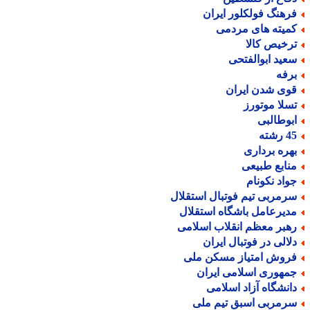
رهنگ فولکلور ایران
میته های مردمی
رخیص کالا
عید ابوالفتحی
رفه
وی شدن ایران
سلا موتورز
بوطالبی
رشته
هره برداری
نابع طبیعی
واد نکونام
رمربی تیم فوتبال استقلال
دیرعامل باشگاه استقلال
هبر معظم انقلاب اسلامی
لالی در فوتبال ایران
روش امتیاز مسکن ملی
مهوری اسلامی ایران
انشگاه آزاد اسلامی
رمربی اسبق تیم ملی