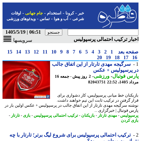
-
-
-
-
خبر
کرونا
استخدام
جام جهانی
اوقات
-
-
-
شرعی
آب و هوا
تماس
ویدئوهای ورزشی
06:51 | 1405/5/19
ار ترکیب احتمالی پرسپولیس
سرویسها
حه بعد
1
2
3
4
5
6
7
8
9
10
11
12
13
14
15
20
19
18
17
سرگیجه مهدی تارتار از این اتفاق جالب
 پرسپولیس + عکس
س فوتبال
-
ورزشی
-
2 روز پیش - جمعه 16
1، 22:52
82043751
یکنان خط میانی پرسپولیس، کار دشواری برای
ر گرفتن در ترکیب ثابت این تیم خواهند داشت.
ته سرگیجه مهدی تارتار از این اتفاق جالب در پرسپولیس + عکس اولین بار در
س فوتبال | خبرگزاری ...
پولیس
-
مهدی تارتار
-
بازیکنان
-
ترکیب احتمالی پرسپولیس
-
بازی
-
تارتار
-
ی کردن
ترکیب احتمالی پرسپولیس برای شروع لیگ برتر؛ تارتار با چه
اتی به میدان می رود؟