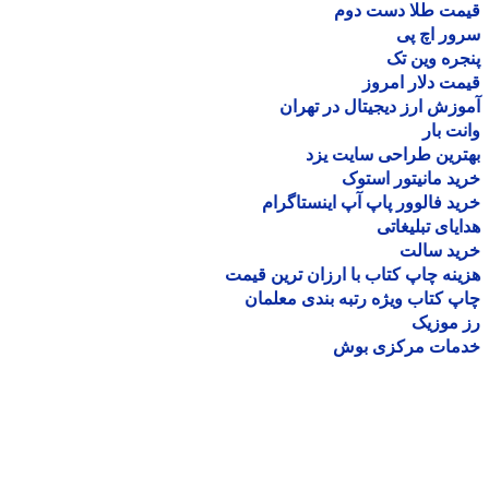
مت طلا دست دوم
ر اچ پی
ره وین تک
ت دلار امروز
زش ارز دیجیتال در تهران
ت بار
رین طراحی سایت یزد
د مانیتور استوک
د فالوور پاپ آپ اینستاگرام
یای تبلیغاتی
ید سالت
نه چاپ کتاب با ارزان ترین قیمت
 کتاب ویژه رتبه بندی معلمان
موزیک
مات مرکزی بوش