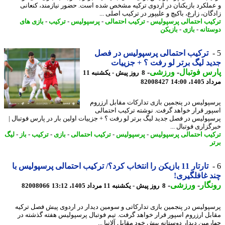
ملکرد بازیکنان در اردوی ترکیه مشخص شده است. حضور نیازمند، کنعانی
ان، زارع، باکیچ و علیپور در ترکیب اصلی ...
یب احتمالی پرسپولیس
-
ترکیب احتمالی
-
پرسپولیس
-
ترکیب
-
بازی های
تانه
-
بازی
-
بازیکن
ترکیب احتمالی پرسپولیس در فصل
د لیگ برتر لو رفت ؟ + جزییات
س فوتبال
-
ورزشی
-
8 روز پیش - یکشنبه 11
1، 14:00
82008427
پولیس در پنجمین بازی تدارکات مقابل ارزروم
ور قرار خواهد گرفت. نوشته ترکیب احتمالی
پولیس در فصل جدید لیگ برتر لو رفت ؟ + جزییات اولین بار در پارس فوتبال |
زاری فوتبال ...
یب احتمالی پرسپولیس
-
پرسپولیس
-
ترکیب احتمالی
-
بازی
-
ترکیب
-
باز
-
لیگ
ر
تارتار 11 بازیکن را انتخاب کرد؟/ ترکیب احتمالی پرسپولیس با
 غافلگیری!
گار
-
ورزشی
-
8 روز پیش - یکشنبه 11 مرداد 1405، 13:12
82008066
پولیس در پنجمین بازی تدارکاتی و سومین دیدار در اردوی پیش فصل ترکیه
بل ارزروم اسپور قرار خواهد گرفت. تیم فوتبال پرسپولیس هفته گذشته در
مین دیدار دوستانه پیش خود مقابل آلانیا ...