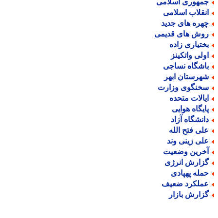
مهوری اسلامی
نقلاب اسلامی
هره های جدید
وش های قدیمی
ختیاری زاده
ولی واتکینز
اشگاه نساجی
هرستان ابهر
خنگوی وزارت
یالات متحده
ایگاه هوایی
انشگاه آزاد
لی فتح الله
لی زینی وند
خرین وضعیت
زارش انرژی
مله پهپادی
ملکرد ضعیف
زارش بازار