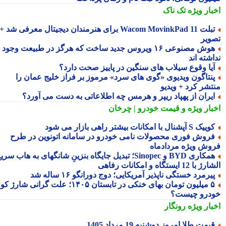
بار ویژه
تک ناک
تبلت Wacom MovinkPad 11 برای هنرمندان دیجیتال معرفی شد +
ویر
هوش مصنوعی ۱۶ ویروس جدید ساخت که هرگز در طبیعت وجود
شته اند
یا وقوع سیلاب های سنگین در پاییز صحت دارد؟
نتاگون ویدیوی «گوی های سرد» مرموز بر فراز خلیج عمان را
تشر کرد + ویدیو
یران از پهپاد ریپر و هرمس چه اطلاعاتی به دست می آورد؟
بار ویژه
و قیمت خودرو | چرخان
یک S آپشنال با امکانات بیشتر راهی بازار می شود
روش فوری محصولات نامی خودرو در سامانه اتونوین در طرح
وش ویژه مردادماه
همکاری BYD و Sinopec؛ تبدیل جایگاه بنزینِ شانگهای به هاب سریع
ا 12 ایستگاه و امکانات رفاهی
یرمرد خستگی ناپذیر آمریکایی؛ دوج دورانگو ۱۶ ساله شد
۵ میلیون تومان بهای خنکی در تابستان ۱۴۰۵؛ علت گرانی شارژ کولر
درو چیست؟
بار ویژه
رونگار
یمت طلا امروز دوشنبه 19 مرداد 1405