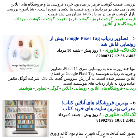
سی قیمت گوشت قرمز در میادین، خرده فروشی ها و فروشگاه های آنلاین
ن می دهد در مردادماه روند قیمت ها یکسان نبوده است. - شایانیوز- بررسی
گوشت قرمز در مرداد 1405 نشان می دهد قیمت ...
ت
-
قیمت گوشت قرمز
-
گوشت قرمز
-
قیمت گوشت
-
گوشت
-
مرداد
-
شگاه های آنلاین
تصاویر ردیاب Google Pixel Tag پیش از
نمایی فاش شد
ناک
-
فناوری
-
7 روز پیش - شنبه 10 مرداد
82000217
1405
تنها چند روز مانده به رونمایی سری Pixel 11، تصاویر
و جزییات ردیاب هوشمند Google Pixel Tag در فضای
این منتشر شده است. به گزارش سرویس گجت تک ناک، شرکت گوگل ظاهرا
ده ورود به بازار ردیاب های هوشمند است.
اب
-
فروشگاه های آنلاین
-
رونمایی
-
آنلاین
-
گوگل
-
تصاویر
-
هوشمند
بهترین فروشگاه های آنلاین کتاب؛
فی بهترین سایت های خرید کتاب
ناک
-
فناوری
-
8 روز پیش - جمعه 9 مرداد
81992799
1405
ر کنید کتابخانه بزرگ شهر با تمام بوی کاغذ و ورق