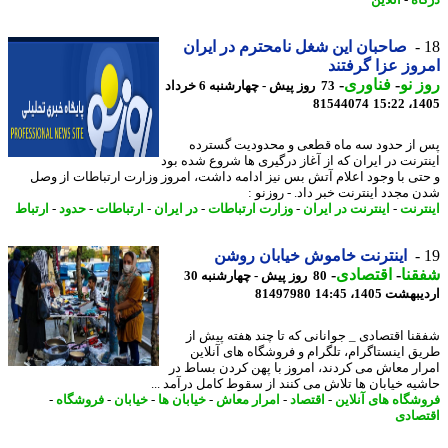
اه
-
آنلاین
صاحبان این شغل نامحترم در ایران
وز عزا گرفتند
 نو
-
فناوری
-
73 روز پیش - چهارشنبه 6 خرداد
81544074
1405
از حدود سه ماه قطعی و محدودیت گسترده
ترنت در ایران که از آغاز درگیری ها شروع شده بود
تی با وجود اعلام آتش بس نیز ادامه داشت، امروز وزارت ارتباطات از وصل
 مجدد اینترنت خبر داد. - روزنو :
ترنت
-
اینترنت در ایران
-
وزارت ارتباطات
-
در ایران
-
ارتباطات
-
حدود
-
ارتباط
اینترنت خاموش خیابان روشن
نا
-
اقتصادی
-
80 روز پیش - چهارشنبه 30
شت 1405، 14:45
81497980
نا اقتصادی _ جوانانی که تا چند هفته پیش از
ق اینستاگرام، تلگرام و فروشگاه های آنلاین
ار معاش می کردند، امروز با پهن کردن بساط در
یه خیابان ها تلاش می کنند از سقوط کامل درآمد ...
شگاه های آنلاین
-
اقتصاد
-
امرار معاش
-
خیابان ها
-
خیابان
-
فروشگاه
-
صادی