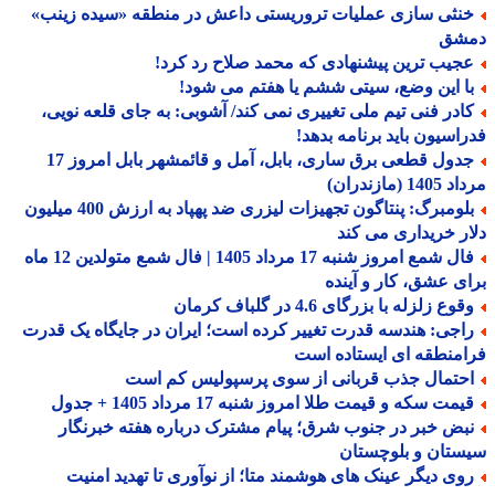
نثی سازی عملیات تروریستی داعش در منطقه «سیده زینب»
شق
جیب ترین پیشنهادی که محمد صلاح رد کرد!
ا این وضع، سیتی ششم یا هفتم می شود!
ادر فنی تیم ملی تغییری نمی کند/ آشوبی: به جای قلعه نویی،
اسیون باید برنامه بدهد!
جدول قطعی برق ساری، بابل، آمل و قائمشهر بابل امروز 17
1 (مازندران)
بلومبرگ: پنتاگون تجهیزات لیزری ضد پهپاد به ارزش 400 میلیون
ر خریداری می کند
فال شمع امروز شنبه 17 مرداد 1405 | فال شمع متولدین 12 ماه
ی عشق، کار و آینده
وع زلزله با بزرگای 4.6 در گلباف کرمان
اجی: هندسه قدرت تغییر کرده است؛ ایران در جایگاه یک قدرت
منطقه ای ایستاده است
حتمال جذب قربانی از سوی پرسپولیس کم است
مت سکه و قیمت طلا امروز شنبه 17 مرداد 1405 + جدول
بض خبر در جنوب شرق؛ پیام مشترک درباره هفته خبرنگار
تان و بلوچستان
وی دیگر عینک های هوشمند متا؛ از نوآوری تا تهدید امنیت