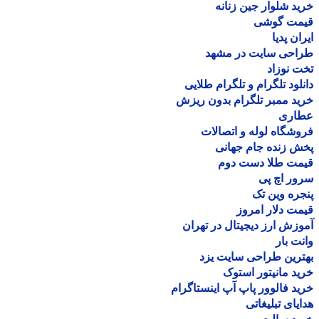
د شلوار جین زنانه
مت گوشی
ان پدیا
احی سایت در مشهد
 نوزاد
لود تلگرام و تلگرام طلایی
د ممبر تلگرام بدون ریزش
اری
شگاه لوله و اتصالات
 زنده جام جهانی
مت طلا دست دوم
ر اچ پی
ره وین تک
ت دلار امروز
زش ارز دیجیتال در تهران
ت بار
رین طراحی سایت یزد
د مانیتور استوک
د فالوور پاپ آپ اینستاگرام
یای تبلیغاتی