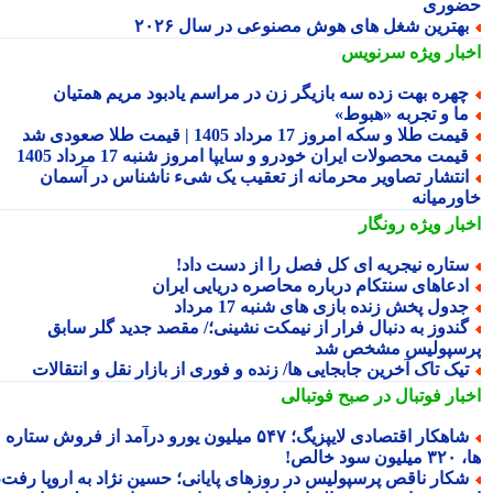
وری
هترین شغل های هوش مصنوعی در سال ۲۰۲۶
بار ویژه
سرنویس
هره بهت زده سه بازیگر زن در مراسم یادبود مریم همتیان
ا و تجربه «هبوط»
یمت طلا و سکه امروز 17 مرداد 1405 | قیمت طلا صعودی شد
یمت محصولات ایران خودرو و سایپا امروز شنبه 17 مرداد 1405
نتشار تصاویر محرمانه از تعقیب یک شیء ناشناس در آسمان
ورمیانه
بار ویژه
رونگار
تاره نیجریه ای کل فصل را از دست داد!
دعاهای سنتکام درباره محاصره دریایی ایران
دول پخش زنده بازی های شنبه 17 مرداد
ندوز به دنبال فرار از نیمکت نشینی؛/ مقصد جدید گلر سابق
سپولیس مشخص شد
یک تاک آخرین جابجایی ها/ زنده و فوری از بازار نقل و انتقالات
بار فوتبال در صبح فوتبالی
شاهکار اقتصادی لایپزیگ؛ ۵۴۷ میلیون یورو درآمد از فروش ستاره
سود خالص!
کار ناقص پرسپولیس در روزهای پایانی؛ حسین نژاد به اروپا رفت،