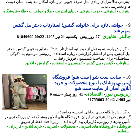
ترنتی طلا مزایای زیادی مثل صرفه جویی در زمان، امکان مقایسه آسان قیمت
و دسترسی به ...
ترنت
-
اینترنتی
-
خرید اینترنتی
-
دنیای اینترنت
-
طلا و جواهرات
-
طلا
-
فروشگاه
حواشی تازه برای خانواده گیتس؛ استارتاپ دختر بیل گیتس
هم شد
بتر
-
فناوری
-
27 روز پیش - یکشنبه 21 تیر 1405، 00:22
81849699
به گزارش پارسینه به نقل از دیجیاتو، استارتاپ Phia، متعلق به فیبی گیتس، دختر
 گیتس، پس از انتشار گزارشی درباره استفاده از روشی موسوم به «کوکی
افینگ» برای تصاحب کمیسیون فروش رقبا، ...
ارتاپ
-
گیتس
-
بیل گیتس
-
کمیسیون
-
استفاده
-
گزارش
-
آنلاین
سایت ست شو | ست شو؛ فروشگاه
ترنتی پوشاک با تنوع محصولات و خرید
این آسان از سایت ست شو
نویس نیوز
-
اقتصادی
-
41 روز پیش - شنبه 6
2
81755663
گزارش پایگاه خبری تحلیلی اندیشه معاصر؛ با
رش خرید اینترنتی در ایران، فروشگاه های آنلاین پوشاک نقش پررنگ تری در
ین نیازهای روزمره کاربران پیدا کرده اند. - از پرداخت فقط از طریق ...
شگاه
-
فروشگاه های اینترنتی
-
محصولات
-
اینترنتی
-
خرید آنلاین
-
کاربران
-
فاده