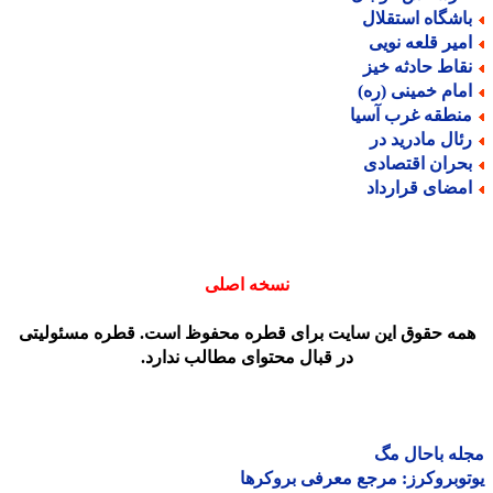
اشگاه استقلال
میر قلعه نویی
قاط حادثه خیز
مام خمینی (ره)
نطقه غرب آسیا
ئال مادرید در
حران اقتصادی
مضای قرارداد
نسخه اصلی
مه حقوق این سایت برای قطره محفوظ است. قطره مسئولیتی
در قبال محتوای مطالب ندارد.
ه باحال مگ
وبروکرز: مرجع معرفی بروکرها