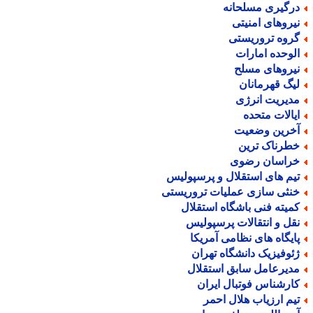
رگیری مسلحانه
یروهای امنیتی
روه تروریستی
لوحده امارات
یروهای مسلح
یگ قهرمانان
دیریت انرژی
یالات متحده
خرین وضعیت
طرناک ترین
راسان رضوی
یم های استقلال و پرسپولیس
نثی سازی عملیات تروریستی
میته فنی باشگاه استقلال
قل و انتقالات پرسپولیس
ایگاه های نظامی آمریکا
ئوفیزیک دانشگاه تهران
دیرعامل سابق استقلال
ارشناس فوتبال ایران
یم ارزیاب هلال احمر