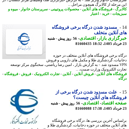
رستان خانوار واریز شد. - به گزارش خبرگزاری صدا وسیمای مرکز گلستان ، در
 مرحله از کالابرگ همچون مراحل ...
ابرگ
-
فروشگاه های آنلاین
-
محصولات پروتیینی
-
سرپرستان خانوار
-
میوه و
یجات
-
خرید
-
اعتبار
مسدود شدن درگاه برخی فروشگاه
 آنلاین متخلف
گزاری بازار
-
اقتصادی
-
56 روز پیش - شنبه
81660435
اه برخی فروشگاه های آنلاین متخلف در حوزه
نیات، گردشگری طلا و مکمل های دارویی و فروش
VPN مسدود شد. - به گزارش بازار ، امین رضا ریاضتی، سخنگوی مرکز توسعه
رت الکترونیک وزارت صمت، ...
شگاه های آنلاین
-
فروش آنلاین
-
آنلاین
-
تجارت الکترونیک
-
فروش
-
فروشگاه
-
اه
علت مسدود شدن درگاه برخی از
شگاه های آنلاین چیست؟
حه اقتصاد
-
اقتصادی
-
56 روز پیش - شنبه
81660088
ساس آخرین بررسی ها، درگاه برخی فروشگاه
 آنلاین متخلف در حوزه دخانیات، گردشگری طلا و