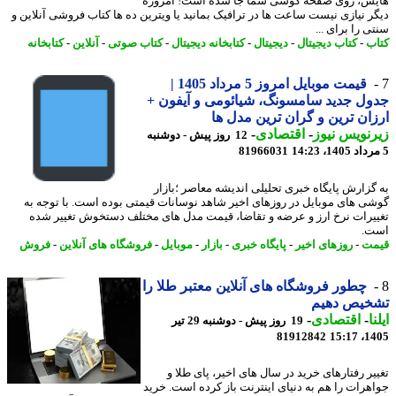
ش، روی صفحه گوشی شما جا شده است! امروزه
ر نیازی نیست ساعت ها در ترافیک بمانید یا ویترین ده ها کتاب فروشی آنلاین و
 را برای ...
ب
-
کتاب دیجیتال
-
دیجیتال
-
کتابخانه دیجیتال
-
کتاب صوتی
-
آنلاین
-
کتابخانه
قیمت موبایل امروز 5 مرداد 1405 |
ل جدید سامسونگ، شیائومی و آیفون +
ان ترین و گران ترین مدل ها
نویس نیوز
-
اقتصادی
-
12 روز پیش - دوشنبه
81966031
گزارش پایگاه خبری تحلیلی اندیشه معاصر ؛بازار
ی های موبایل در روزهای اخیر شاهد نوسانات قیمتی بوده است. با توجه به
یرات نرخ ارز و عرضه و تقاضا، قیمت مدل های مختلف دستخوش تغییر شده
.
ت
-
روزهای اخیر
-
پایگاه خبری
-
بازار
-
موبایل
-
فروشگاه های آنلاین
-
فروش
چطور فروشگاه های آنلاین معتبر طلا را
خیص دهیم
ا
-
اقتصادی
-
19 روز پیش - دوشنبه 29 تیر
81912842
1405
یر رفتارهای خرید در سال های اخیر، پای طلا و
هرات را هم به دنیای اینترنت باز کرده است. خرید