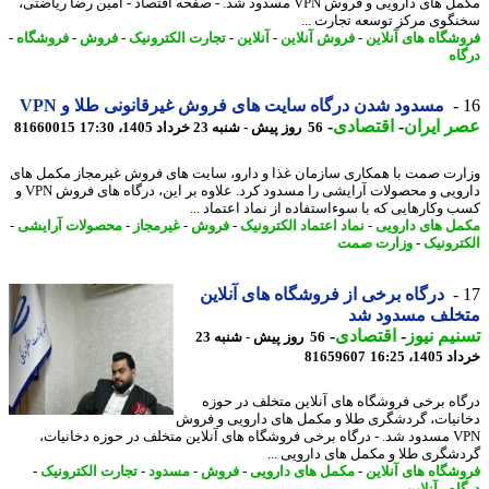
مکمل های دارویی و فروش VPN مسدود شد. - صفحه اقتصاد - امین رضا ریاضتی،
گوی مرکز توسعه تجارت ...
شگاه های آنلاین
-
فروش آنلاین
-
آنلاین
-
تجارت الکترونیک
-
فروش
-
فروشگاه
-
اه
مسدود شدن درگاه سایت های فروش غیرقانونی طلا و VPN
 ایران
-
اقتصادی
-
56 روز پیش - شنبه 23 خرداد 1405، 17:30
81660015
رت صمت با همکاری سازمان غذا و دارو، سایت های فروش غیرمجاز مکمل های
دارویی و محصولات آرایشی را مسدود کرد. علاوه بر این، درگاه های فروش VPN و
 وکارهایی که با سوءاستفاده از نماد اعتماد ...
ل های دارویی
-
نماد اعتماد الکترونیک
-
فروش
-
غیرمجاز
-
محصولات آرایشی
-
ترونیک
-
وزارت صمت
درگاه برخی از فروشگاه های آنلاین
خلف مسدود شد
یم نیوز
-
اقتصادی
-
56 روز پیش - شنبه 23
14، 16:25
81659607
اه برخی فروشگاه های آنلاین متخلف در حوزه
نیات، گردشگری طلا و مکمل های دارویی و فروش
VPN مسدود شد. - درگاه برخی فروشگاه های آنلاین متخلف در حوزه دخانیات،
شگری طلا و مکمل های دارویی ...
شگاه های آنلاین
-
مکمل های دارویی
-
فروش
-
مسدود
-
تجارت الکترونیک
-