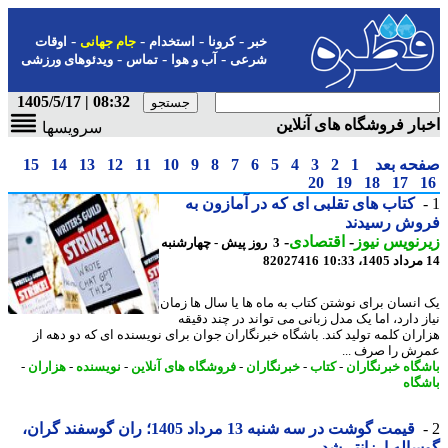
-
-
-
-
خبر
کرونا
استخدام
جام جهانی
اوقات
-
-
-
شرعی
آب و هوا
تماس
ویدئوهای ورزشی
08:32 | 1405/5/17
ار فروشگاه های آنلاین
سرویسها
حه بعد
1
2
3
4
5
6
7
8
9
10
11
12
13
14
15
20
19
18
17
کتاب های تقلبی ای که در آمازون به
وش رسیدند
نویس نیوز
-
اقتصادی
-
3 روز پیش - چهارشنبه
82027416
انسان برای نوشتن کتاب به ماه ها یا سال ها زمان
ز دارد، اما یک مدل زبانی می تواند در چند دقیقه
ران کلمه تولید کند. باشگاه خبرنگاران جوان برای نویسنده ای که دو دهه از
ش را صرف ...
گاه خبرنگاران
-
کتاب
-
خبرنگاران
-
فروشگاه های آنلاین
-
نویسنده
-
هزاران
-
گاه
قیمت گوشت در سه شنبه 13 مرداد 1405؛ ران گوسفند گران،
اله ارزانتر شد