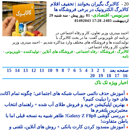
کالابرگ بگیران بخوانند | تخفیف اقلام
ابرگ الکترونیک در برخی فروشگاه ها
نویس
-
اقتصادی
-
81 روز پیش - سه شنبه 29
شت 1405، 17:28
81492043
د میدری، وزیر تعاون، کار و رفاه اجتماعی در
امه ای تلویزیونی گفت: ما در بحث کالابرگ با
یدکننده ها و فروشگاه های مختلف وارد مذاکره شدیم. - احمد میدری، وزیر
ن، کار و رفاه اجتماعی ...
ابرگ
-
فروشگاه
-
رفاه اجتماعی
-
فروشگاه های آنلاین
-
تولیدکننده
-
تلویزیونی
-
ه
حه بعد
1
2
3
4
5
6
7
8
9
10
11
12
13
14
15
20
19
18
17
بار ویژه
تک ناک
موزش حذف دائمی حساب شبکه های اجتماعی؛ چگونه تمام اکانت
ی خود را دیلیت کنیم؟
هترین اپلیکیشن خرید و فروش طلای آب شده + راهنمای انتخاب
تبرترین پلتفرم ها
بررسی گوشی Galaxy Z Flip8؛ ظاهر شبیه به نسخه قبلی اما با
طن متفاوت!
موزش مسدود کردن کارت بانکی + روش های آنلاین، تلفنی و