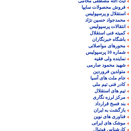
یت الله مصطفی محامی
روش محصولات سایپا
ستقلال و پرسپولیس
حمدجواد حسین نژاد
نتقالات پرسپولیس
میته فنی استقلال
اشگاه خبرنگاران
حورهای مواصلاتی
اره 10 پرسپولیس
ماینده ولی فقیه
هید محمود صارمی
تولدین فروردین
ام ملت های آسیا
ادر فنی تیم ملی
یم های استقلال
رکز لرزه نگاری
ند فسخ قرارداد
ازگشت به ایران
ناوری های نوین
وشک های ایرانی
ارشناس فوتبال