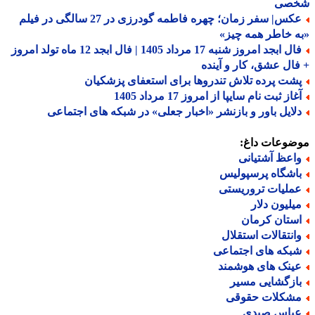
صی
عکس| سفر زمان؛ چهره فاطمه گودرزی در 27 سالگی در فیلم
 خاطر همه چیز»
فال ابجد امروز شنبه 17 مرداد 1405 | فال ابجد 12 ماه تولد امروز
ال عشق، کار و آینده
شت پرده تلاش تندروها برای استعفای پزشکیان
از ثبت نام سایپا از امروز 17 مرداد 1405
لایل باور و بازنشر «اخبار جعلی» در شبکه های اجتماعی
ضوعات داغ:
اعظ آشتیانی
اشگاه پرسپولیس
ملیات تروریستی
یلیون دلار
ستان کرمان
انتقالات استقلال
بکه های اجتماعی
ینک های هوشمند
ازگشایی مسیر
شکلات حقوقی
باس صیدی