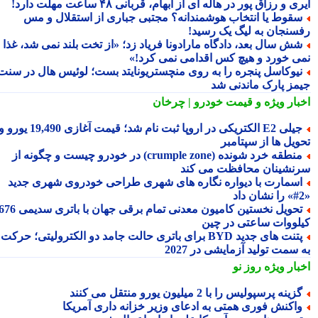
ی و رزاق پور در هاله ای از ابهام، قربانی ۴۸ ساعت مهلت دارد!
قوط یا انتخاب هوشمندانه؟ مجتبی جباری از استقلال و مس
سنجان به لیگ یک رسید!
ش سال بعد، دادگاه مارادونا فریاد زد؛ «از تخت بلند نمی شد، غذا
ی خورد و هیچ کس اقدامی نمی کرد!»
یوکاسل پنجره را به روی منچستریونایتد بست؛ لوئیس هال در سنت
مز پارک ماندنی شد
بار ویژه
و قیمت خودرو | چرخان
جیلی E2 الکتریکی در اروپا ثبت نام شد؛ قیمت آغازی 19,490 یورو و
ویل ها از سپتامبر
منطقه خرد شونده (crumple zone) در خودرو چیست و چگونه از
نشینان محافظت می کند
سمارت با دیواره نگاره های شهری طراحی خودروی شهری جدید
تحویل نخستین کامیون معدنی تمام برقی جهان با باتری سدیمی 676
لووات ساعتی در چین
پتنت های جدید BYD برای باتری حالت جامد دو الکترولیتی؛ حرکت
سمت تولید آزمایشی در 2027
بار ویژه
روز نو
زینه پرسپولیس را با 2 میلیون یورو منتقل می کنند
اکنش فوری همتی به ادعای وزیر خزانه داری آمریکا