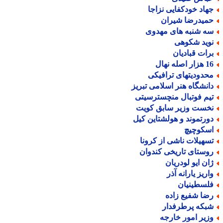
هاد خودکفایی نزاجا
میدرضا شیران
ه شنبه های مهدوی
وید شکوهی
رات قبادیان
ر اصله نهال
حدودیتهای ترافیکی
انشگاه هنر اسلامی تبریز
یم فوتبال منچسترسیتی
خست وزیر سابق کویت
ورتموند و هولشتاین کیل
سکوچیچ
سهیلات ناشی از کرونا
وستای تاریخی کندوان
ان ایو لودریان
اریز یارانه آذر
لسطینیان
ضا شفیع زاده
بکه پرطرفدار
زیر امور خارجه