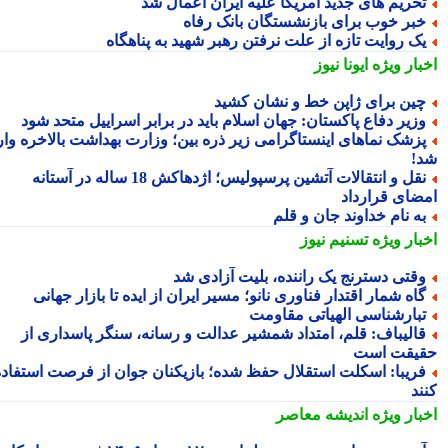
حریم های جدید آمریکا علیه ایران اعمال شد
بر خوب برای بازنشستگان بانک رفاه
ک روایت تازه از علت نرفتن رهبر شهید به پناهگاه
بار ویژه
ایونا نیوز
ین برای ژاپن خط و نشان کشید
زیر دفاع پاکستان: جهان اسلام باید در برابر اسراییل متحد شود
زشک نماهای اینستاگرامی زیر ذره بین؛ وزارت بهداشت بالاخره وارد
!
نقل و انتقالات آتشین پرسپولیس؛ اژدهاکش 18 ساله در آستانه
ضای قرارداد
ه نام خداوند جان و قلم
بار ویژه
تسنیم نیوز
قتی دسترنج یک راننده، بلیت آزادی شد
اه شمار اقتدار فناوری نانو؛ مسیر ایران از ایده تا بازار جهانی
بارشناسی الهیاتی مقاومت
الیباف: قلم، امتداد شمشیر عدالت و رسانه، سنگر پاسداری از
یقت است
ریبا: اسکلت استقلال حفظ شده؛ بازیکنان جوان از فرصت استفاده
ند
بار ویژه
اندیشه معاصر