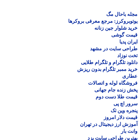
ه باحال مگ
وبروکرز: مرجع معرفی بروکرها
د شلوار جین زنانه
مت گوشی
ان پدیا
احی سایت در مشهد
 نوزاد
لود تلگرام و تلگرام طلایی
د ممبر تلگرام بدون ریزش
اری
شگاه لوله و اتصالات
 زنده جام جهانی
مت طلا دست دوم
ر اچ پی
ره وین تک
ت دلار امروز
زش ارز دیجیتال در تهران
ت بار
رین طراحی سایت یزد