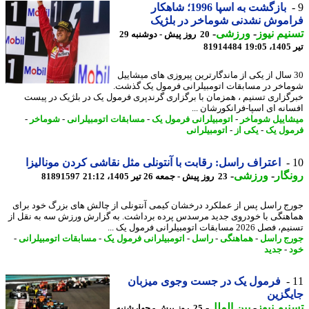
بازگشت به اسپا 1996؛ شاهکار
موش نشدنی شوماخر در بلژیک
یم نیوز
-
ورزشی
-
20 روز پیش - دوشنبه 29
1
81914484
3 سال از یکی از ماندگارترین پیروزی های میشاییل
اخر در مسابقات اتومبیلرانی فرمول یک گذشت.
گزاری تسنیم ، همزمان با برگزاری گرندپری فرمول یک در بلژیک در پیست
انه ای اسپا-فرانکورشان ...
اییل شوماخر
-
اتومبیلرانی فرمول یک
-
مسابقات اتومبیلرانی
-
شوماخر
-
ول یک
-
یکی از
-
اتومبیلرانی
اعتراف راسل: رقابت با آنتونلی مثل نقاشی کردن مونالیزا
گار
-
ورزشی
-
23 روز پیش - جمعه 26 تیر 1405، 21:12
81891597
ج راسل پس از عملکرد درخشان کیمی آنتونلی از چالش های بزرگ خود برای
هنگی با خودروی جدید مرسدس پرده برداشت. به گزارش ورزش سه به نقل از
2026 مسابقات اتومبیلرانی فرمول یک ...
ج راسل
-
هماهنگی
-
راسل
-
اتومبیلرانی فرمول یک
-
مسابقات اتومبیلرانی
-
-
جدید
فرمول یک در جست وجوی میزبان
گزین
یم نیوز
-
بین الملل
-
25 روز پیش - چهارشنبه