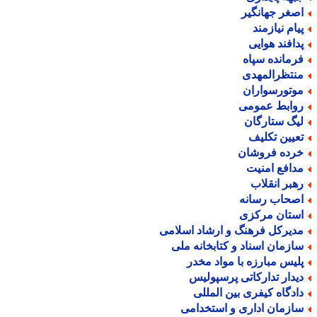
صغر جهانگیر
یام نیازمند
دافند هوایی
رمانده سپاه
نتظرالمهدی
وتورسواران
وابط عمومی
یگ ستارگان
عیین تکلیف
رده فروشان
دافع امنیت
هبر انقلاب
صحاب رسانه
ستان مرکزی
دیرکل فرهنگ و ارشاد اسلامی
ازمان اسناد و کتابخانه ملی
لیس مبارزه با مواد مخدر
یدار تدارکاتی پرسپولیس
ادگاه کیفری بین المللی
ازمان اداری و استخدامی