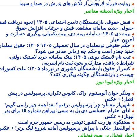
وایت فرزند لاریجانی از تلاش های پدرش در صدا و سیما
بار ویژه
اندیشه معاصر
فیش حقوقی بازنشستگان تامین اجتماعی ۱۴۰۵ | نحوه دریافت فیش
وقی جدید، سامانه مشاهده فیش و جزئیات افزایش حقوق
بیمه دی ۱۴۰۵؛ سامانه بیمه دی، بیمه تکمیلی، پیگیری خسارت و
رین اخبار
حکم حقوقی نومعلمان در سال تحصیلی ۱۴۰۵-۱۴۰۶؛ حقوق معلمان
ید چقدر است و حکم چه زمانی صادر می شود؟
ثبت نام لاستیک دولتی ۱۴۰۵؛ لینک سامانه خرید لاستیک دولتی،
ایط دریافت، مدارک و نحوه ثبت نام اینترنتی
کسر از حقوق بازنشستگان کشوری در تیرماه ۱۴۰۵؛ علت کسورات
ست و بازنشستگان چگونه پیگیری کنند؟
بار ویژه
ایونا نیوز
ینگر جوان آلومینیوم اراک، کابوس تکراری پرسپولیس در پیش
ل! + عکس
هریار مغانلو: چرا پرسپولیس نرفتم؟ بعداً همه چیز را می گویم!
ادای احترام احساسی دی پل به مسی؛ پیراهن شماره 10 برای پدر
ونل! + عکس
خنگوی وزارت کشور: توهین به رییس جمهور جرم است
بوالفضل جلالی با پیراهن پرسپولیس آماده شروع لیگ برتر! + عکس
بار فوتبال در صبح فوتبالی