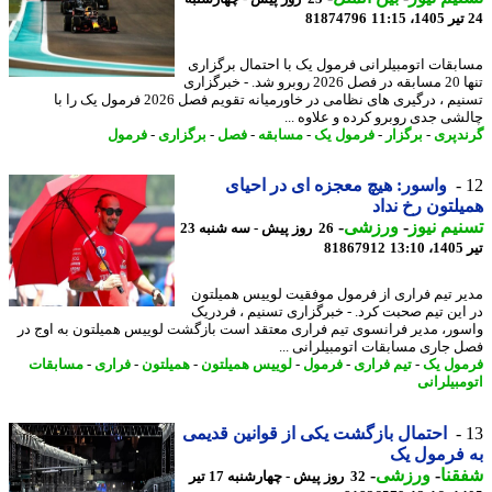
81874796
بقات اتومبیلرانی فرمول یک با احتمال برگزاری
تنها 20 مسابقه در فصل 2026 روبرو شد. - خبرگزاری
تسنیم ، درگیری های نظامی در خاورمیانه تقویم فصل 2026 فرمول یک را با
شی جدی روبرو کرده و علاوه ...
دپری
-
برگزار
-
فرمول یک
-
مسابقه
-
فصل
-
برگزاری
-
فرمول
واسور: هیچ معجزه ای در احیای
لتون رخ نداد
یم نیوز
-
ورزشی
-
26 روز پیش - سه شنبه 23
1
81867912
ر تیم فراری از فرمول موفقیت لوییس همیلتون
این تیم صحبت کرد. - خبرگزاری تسنیم ، فردریک
ور، مدیر فرانسوی تیم فراری معتقد است بازگشت لوییس همیلتون به اوج در
 جاری مسابقات اتومبیلرانی ...
ول یک
-
تیم فراری
-
فرمول
-
لوییس همیلتون
-
همیلتون
-
فراری
-
مسابقات
مبیلرانی
احتمال بازگشت یکی از قوانین قدیمی
فرمول یک
نا
-
ورزشی
-
32 روز پیش - چهارشنبه 17 تیر