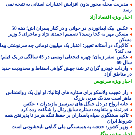
دیریت محله محور بدون افزایش اختیارات استانی به نتیجه نمی
د
بار ویژه
اقتصاد آزاد
کس| بیک ایمانوردی در جوانی و در کنار پسران اش؛ دهه 50
مسکن مهر به کجا رسید؟ تصمیم احمدی نژاد و ماجرای 5 وزیر
کن
الابرگ در آستانه تغییر؛ اعتبار یک میلیون تومانی چه سرنوشتی پیدا
 کند؟
عکس| سفر زمان؛ چهره فتحعلی اویسی در 45 سالگی در یک فیلم؛
 69
اردات خودرو گران تر شد/ جهش گواهی اسقاط و محدودیت جدید
 مناطق آزاد
بار ویژه
سرنویس
از عجیب ولاسکو برای ستاره های ایتالیا؛/ او اول یک روانشناس
هر است بعد یک مربی بزرگ
انه ارواح در دل جنگل های سرسبز مازندران + عکس
درتمند و متفاوت: ستاره سابق رئال را شگفت زده کرد
اکید سخنگوی سپاه پاسداران بر حفظ تنگه هرمز تا پذیرفتن همه
وط ایران
زیر کشور: خدشه به همبستگی ملی گناهی نابخشودنی است
بار ویژه
رونگار