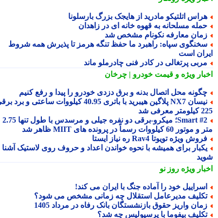
راس اتلتیکو مادرید از هایجک بزرگ بارسلونا
مله مسلحانه به قهوه خانه ای در زاهدان
مان معارفه نکونام مشخص شد
خنگوی سپاه: راهبرد ما حفظ تنگه هرمز تا پذیرش همه شروط
ران است
ربی پرتغالی در کادر فنی چادرملو ماند
بار ویژه
و قیمت خودرو | چرخان
گونه محل اتصال بدنه و برق دزدی خودرو را پیدا و رفع کنیم
نیسان NX7 پلاگین هیبرید با باتری 40.95 کیلووات ساعتی و برد برقی
 معرفی شد
Smart #2؛ میکرو-برقی دو نفره جیلی و مرسدس با طول تنها 2.75
ور 60 کیلووات رسماً در پرونده های MIIT ظاهر شد
روش ویژه تویوتا Rav4 ره نیاز ایستا
کبار برای همیشه با نحوه خواندن اعداد و حروف روی لاستیک آشنا
ید
بار ویژه
روز نو
سراییل خود را آماده جنگ با ایران می کند!
کلیف مدیرعامل استقلال چه زمانی مشخص می شود؟
مان واریز حقوق بازنشستگان بانک رفاه در مرداد 1405
کلیف بیفوما با پرسپولیس چه شد؟