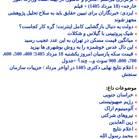
18 مرداد 1405) + فیلم
یزدی: خبرنگاران برای تبیین حقایق باید به سلاح تحلیل پژوهشی
هز شوند
ولت به دنبال بازگشایی کامل اینترنت؛ گره کار کجاست؟
یک پروتیینی با گیلاس و شکلات
یانگین قیمت مسکن در تهران به این عدد عجیب رسید
ین دال عدس خوشمزه را به روش بوشهری ها بپزید
قیمت سکه پارسیان امروز یکشنبه 18 مرداد 1405؛ 400، 500، 600،
 چند؟ +جدول
اعلام نتایج نهایی دکتری 1405 در اواخر مرداد / جزییات سازمان
جش
ضوعات داغ:
راسان جنوبی
ژیم صهیونیستی
لومینیوم اراک
یروهای شرکتی
ین العابدین
علام نتایج
حمد رسول الله