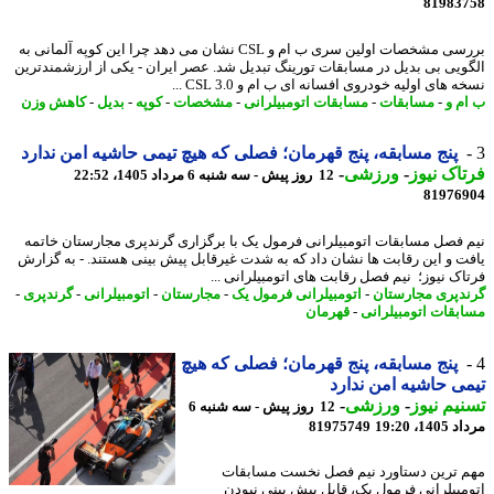
81983
بررسی مشخصات اولین سری ب ام و CSL نشان می دهد چرا این کوپه آلمانی به
ویی بی بدیل در مسابقات تورینگ تبدیل شد. عصر ایران - یکی از ارزشمندترین
 های اولیه خودروی افسانه ای ب ام و 3.0 CSL ...
م و
-
مسابقات
-
مسابقات اتومبیلرانی
-
مشخصات
-
کوپه
-
بدیل
-
کاهش وزن
پنج مسابقه، پنج قهرمان؛ فصلی که هیچ تیمی حاشیه امن ندارد
اک نیوز
-
ورزشی
-
12 روز پیش - سه شنبه 6 مرداد 1405، 22:52
81976
 فصل مسابقات اتومبیلرانی فرمول یک با برگزاری گرندپری مجارستان خاتمه
ت و این رقابت ها نشان داد که به شدت غیرقابل پیش بینی هستند. - به گزارش
اک نیوز؛ نیم فصل رقابت های اتومبیلرانی ...
دپری مجارستان
-
اتومبیلرانی فرمول یک
-
مجارستان
-
اتومبیلرانی
-
گرندپری
-
بقات اتومبیلرانی
-
قهرمان
پنج مسابقه، پنج قهرمان؛ فصلی که هیچ
ی حاشیه امن ندارد
یم نیوز
-
ورزشی
-
12 روز پیش - سه شنبه 6
1، 19:20
81975749
 ترین دستاورد نیم فصل نخست مسابقات
مبیلرانی فرمول یک، قابل پیش بینی نبودن