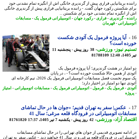
نده بریتانیایی فراری پیش از گرندپری خانگی اش از انگیزه تمام نشدنی خود
ی شکستن رکورد جهان گفت. - راننده بریتانیایی فراری پیش از گرندپری خانگی
از انگیزه تمام نشدنی خود برای شکستن ...
نده
-
گرندپری
-
فراری
-
رکورد جهان
-
اتومبیلرانی فرمول یک
-
مسابقات
مبیلرانی
-
قهرمان
آیا پروژه فرمول یک آئودی شکست
رده است؟
یم نیوز
-
ورزشی
-
38 روز پیش - پنجشنبه 11
1
81788109
امتیاز در هشت گرندپری؛ آیا پروژه فرمول یک
دی از همین حالا شکست خورده است؟ - ، در پایان
یک سوم نخست فصل مسابقات اتومبیلرانی فرمول یک 2026، تیم کارخانه ای
ی تنها دو امتیاز در اختیار دارد؛
دی
-
فرمول یک
-
فرمول
-
اتومبیلرانی فرمول یک
-
مسابقات اتومبیلرانی
-
امتیاز
وژه
عکس| سفر به تهران قدیم؛ «جوان ها در حال تماشای
بقات اتومبیلرانی در فرودگاه قلعه مرغی؛ سال 41
صاد آزاد
-
ورزشی
-
42 روز پیش - یکشنبه 7 تیر 1405، 17:37
81761820
ادامه تصویری قدیمی از جوان های تهرانی را در حال تماشای مسابقات
اتومبیلرانی در فرودگاه قلعه مرغی و در سال 41 خواهید دید. - عکس سفر به تهران