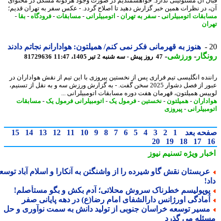
ل آن مسئولیتی ندارد. خواهشمندیم در صورت وجود هرگونه مشکل در محتوای
 در نظرات همین خبر گزارش دهید تا اصلاح گردد. - عکس سفر به تهران قدیم؛
بقات اتومبیلرانی
-
سفر به تهران
-
اتومبیلرانی
-
مسابقات
-
فرودگاه
-
بقا
-
ان
هنوز به قهرمانی فکر نمی کنم/ همیلتون: هوادارانم نجاتم دادند
گار
-
ورزشی
-
47 روز پیش - سه شنبه 2 تیر 1405، 11:47
81729636
نده انگلیسی تیم فراری پس از نخستین پیروزی با این تیم از نقش هواداران در
عبور از فصل دشوار 2025 سخن گفت. - به گزارش ورزش سه و به نقل از تسنیم،
یس همیلتون، قهرمان هفت دوره مسابقات اتومبیلرانی ...
داران
-
همیلتون
-
نخستین
-
فرمول یک
-
اتومبیلرانی فرمول یک
-
مسابقات
مبیلرانی
-
پیروزی
حه بعد
1
2
3
4
5
6
7
8
9
10
11
12
13
14
15
20
19
18
17
بار ویژه
تسنیم نیوز
ربستان نقش گاو شیرده را از واشنگتن به آنکارا و اسلام آباد توسعه
!
وپولیسم خطرناک سروش محلاتی؛ آدم بکش و بگو مستأصلم!
مادگی اورژانس دارالشفای امام رضا(ع) در دهه پایانی صفر
سیر توسعه خراسان جنوبی از تولید دانش به سمت نوآوری و حل
ئله می گذرد