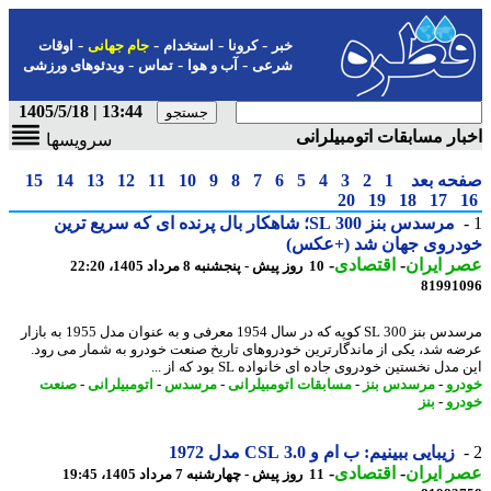
-
-
-
-
خبر
کرونا
استخدام
جام جهانی
اوقات
-
-
-
شرعی
آب و هوا
تماس
ویدئوهای ورزشی
13:44 | 1405/5/18
ار مسابقات اتومبیلرانی
سرویسها
حه بعد
1
2
3
4
5
6
7
8
9
10
11
12
13
14
15
20
19
18
17
مرسدس بنز 300 SL؛ شاهکار بال پرنده ای که سریع ترین
دروی جهان شد (+عکس)
 ایران
-
اقتصادی
-
10 روز پیش - پنجشنبه 8 مرداد 1405، 22:20
81991
مرسدس بنز 300 SL کوپه که در سال 1954 معرفی و به عنوان مدل 1955 به بازار
ه شد، یکی از ماندگارترین خودروهای تاریخ صنعت خودرو به شمار می رود.
مدل نخستین خودروی جاده ای خانواده SL بود که از ...
رو
-
مرسدس بنز
-
مسابقات اتومبیلرانی
-
مرسدس
-
اتومبیلرانی
-
صنعت
رو
-
بنز
زیبایی ببینیم: ب ام و 3.0 CSL مدل 1972
 ایران
-
اقتصادی
-
11 روز پیش - چهارشنبه 7 مرداد 1405، 19:45