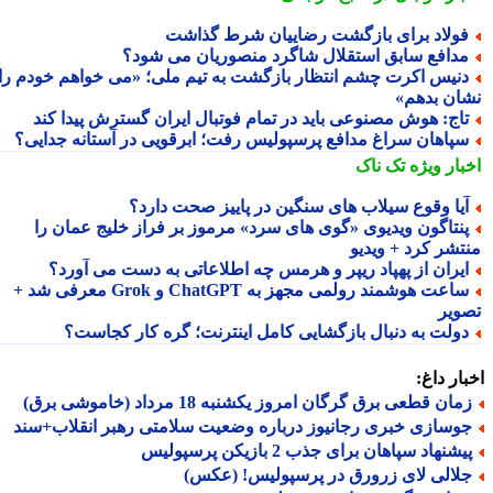
ولاد برای بازگشت رضاییان شرط گذاشت
دافع سابق استقلال شاگرد منصوریان می شود؟
نیس اکرت چشم انتظار بازگشت به تیم ملی؛ «می خواهم خودم را
ان بدهم»
اج: هوش مصنوعی باید در تمام فوتبال ایران گسترش پیدا کند
پاهان سراغ مدافع پرسپولیس رفت؛ ابرقویی در آستانه جدایی؟
بار ویژه
تک ناک
یا وقوع سیلاب های سنگین در پاییز صحت دارد؟
نتاگون ویدیوی «گوی های سرد» مرموز بر فراز خلیج عمان را
تشر کرد + ویدیو
یران از پهپاد ریپر و هرمس چه اطلاعاتی به دست می آورد؟
ساعت هوشمند رولمی مجهز به ChatGPT و Grok معرفی شد +
ویر
ولت به دنبال بازگشایی کامل اینترنت؛ گره کار کجاست؟
ار داغ:
ان قطعی برق گرگان امروز یکشنبه 18 مرداد (خاموشی برق)
وسازی خبری رجانیوز درباره وضعیت سلامتی رهبر انقلاب+سند
شنهاد سپاهان برای جذب 2 بازیکن پرسپولیس
لالی لای زرورق در پرسپولیس! (عکس)