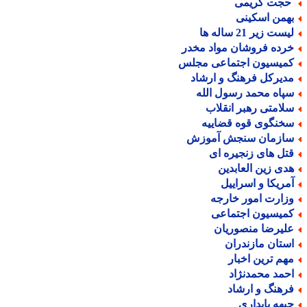
جت کریمی
همن اسکینی
ست زیر 21 ساله ها
رده فروشان مواد مخدر
میسیون اجتماعی مجلس
دیرکل فرهنگ و ارشاد
پاه محمد رسول الله
لامتی رهبر انقلاب
خنگوی قوه قضاییه
ازمان سنجش آموزش
تل های زنجیره ای
دی زین العابدین
مریکا و اسراییل
زارت امور خارجه
میسیون اجتماعی
لیرضا منصوریان
ستان مازندران
هم ترین اخبار
حمد محمدنژاد
رهنگ و ارشاد
بهه پایداری