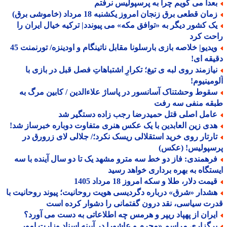
عدا می گویم چرا به پرسپولیس نرفتم
ان قطعی برق زنجان امروز یکشنبه 18 مرداد (خاموشی برق)
ک کشور دیگر به «توافق مکه» می پیوندد| ترکیه خیال ایران را
حت کرد
ویدیو| خلاصه بازی بارسلونا مقابل ناتینگام و اودینزه/ تورنمنت 45
قه ای!
یازمند روی لبه ی تیغ؛ تکرارِ اشتباهاتِ فصل قبل در بازی با
مینیوم!
قوط وحشتناک آسانسور در پاساژ علاءالدین / کابین مرگ به
قه منفی سه رفت
امل اصلی قتل حمیدرضا رجب زاده دستگیر شد
دی زین العابدین با یک عکس هنری متفاوت دوباره خبرساز شد!
ارتار روی خرید استقلالی ریسک نکرد؛/ جلالی لای زرورق در
سپولیس! (عکس)
رهمندی: فاز دو خط سه مترو مشهد یک تا دو سال آینده با سه
تگاه به بهره برداری خواهد رسید
مت دلار، طلا و سکه امروز 18 مرداد 1405
شدار «شرق» درباره دگردیسی هویت روحانیت؛ پیوند روحانیت با
ت سیاسی، نقد درون گفتمانی را دشوار کرده است
یران از پهپاد ریپر و هرمس چه اطلاعاتی به دست می آورد؟
رگزاری مراسم «محرم و عاشورا در آیینه اسناد وزارت امور