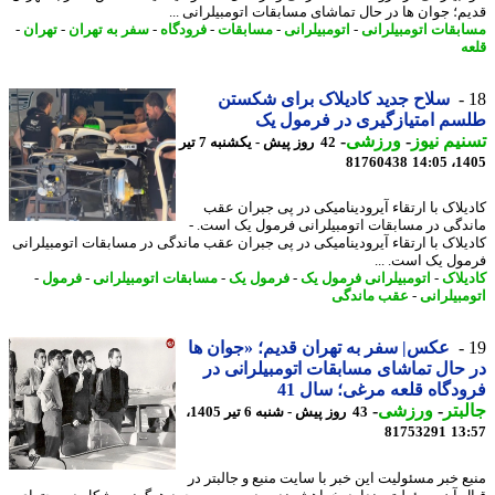
م؛ جوان ها در حال تماشای مسابقات اتومبیلرانی ...
بقات اتومبیلرانی
-
اتومبیلرانی
-
مسابقات
-
فرودگاه
-
سفر به تهران
-
تهران
-
ه
سلاح جدید کادیلاک برای شکستن
م امتیازگیری در فرمول یک
یم نیوز
-
ورزشی
-
42 روز پیش - یکشنبه 7 تیر
81760438
1405
یلاک با ارتقاء آیرودینامیکی در پی جبران عقب
دگی در مسابقات اتومبیلرانی فرمول یک است. -
یلاک با ارتقاء آیرودینامیکی در پی جبران عقب ماندگی در مسابقات اتومبیلرانی
ول یک است. ...
یلاک
-
اتومبیلرانی فرمول یک
-
فرمول یک
-
مسابقات اتومبیلرانی
-
فرمول
-
مبیلرانی
-
عقب ماندگی
عکس| سفر به تهران قدیم؛ «جوان ها
حال تماشای مسابقات اتومبیلرانی در
دگاه قلعه مرغی؛ سال 41
بتر
-
ورزشی
-
43 روز پیش - شنبه 6 تیر 1405،
81753291
13
ع خبر مسئولیت این خبر با سایت منبع و جالبتر در