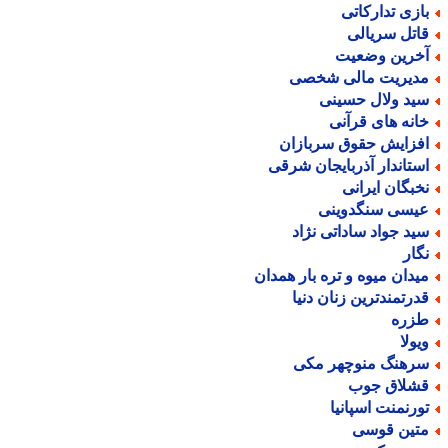
ازی تدارکاتی
اتل سریالی
خرین وضعیت
دیریت مالی شخصی
ید ولال حسینی
انه های قرآنی
فزایش حقوق سربازان
ستاندار آذربایجان شرقی
خبگان ایرانی
یسی سنگدوینی
ید جواد ساداتی نژاد
گار
یدان میوه و تره بار همدان
درتمندترین زنان دنیا
زره
یولا
رهنگ منوچهر مکی
شلاق جوب
ورنمنت اسپانیا
تین قوسی