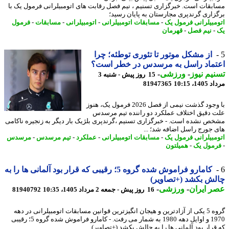
بقات است. خبرگزاری تسنیم ، نیم فصل رقابت های اتومبیلرانی فرمول یک با
زاری گرندپری مجارستان به پایان رسید؛
مبیلرانی فرمول یک
-
مسابقات اتومبیلرانی
-
اتومبیلرانی
-
مسابقات
-
فرمول
-
نیم فصل
-
قهرمان
از مشکل موتور تا تئوری توطئه؛ چرا
تماد راسل به مرسدس در خطر است؟
یم نیوز
-
ورزشی
-
15 روز پیش - شنبه 3
1، 10:15
81947365
با وجود گذشت نیمی از فصل 2026 فرمول یک، هنوز
 دقیق اختلاف عملکرد دو راننده تیم مرسدس
ص نشده است. - خبرگزاری تسنیم ،گرندپری بلژیک بار دیگر به زنجیره ناکامی
 جورج راسل اضافه شد؛ ...
مبیلرانی فرمول یک
-
مسابقات اتومبیلرانی
-
عملکرد
-
تیم مرسدس
-
مرسدس
مول یک
-
همیلتون
کامارو فراموش شده گروه 5؛ رقیبی که قرار بود آلمانی ها را به
ش بکشد (+تصاویر)
 ایران
-
ورزشی
-
16 روز پیش - جمعه 2 مرداد 1405، 10:35
81940792
گروه 5 یکی از آزادترین و هیجان انگیزترین قوانین مسابقات اتومبیلرانی در دهه
1970 و اوایل دهه 1980 به شمار می رفت. - کامارو فراموش شده گروه 5؛ رقیبی
قرار بود آلمانی ها را به چالش بکشد (+تصاویر) ...