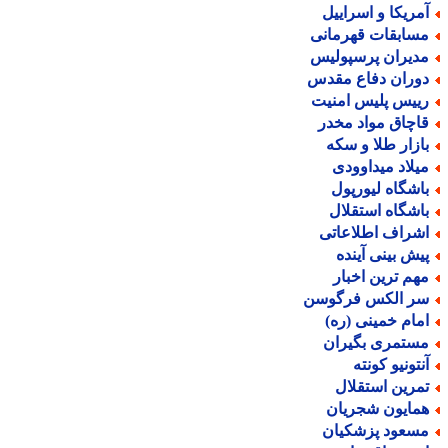
مریکا و اسراییل
سابقات قهرمانی
دیران پرسپولیس
وران دفاع مقدس
ییس پلیس امنیت
اچاق مواد مخدر
ازار طلا و سکه
یلاد میداوودی
اشگاه لیورپول
اشگاه استقلال
شراف اطلاعاتی
یش بینی آینده
هم ترین اخبار
ر الکس فرگوسن
مام خمینی (ره)
ستمری بگیران
نتونیو کونته
مرین استقلال
مایون شجریان
سعود پزشکیان