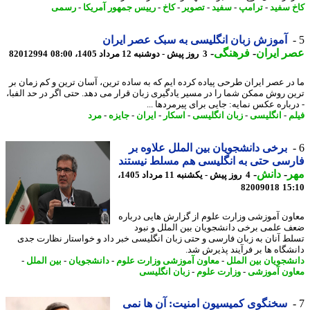
 سفید
-
ترامپ
-
سفید
-
تصویر
-
کاخ
-
رییس جمهور آمریکا
-
رسمی
آموزش زبان انگلیسی به سبک عصر ایران
 ایران
-
فرهنگی
-
3 روز پیش - دوشنبه 12 مرداد 1405، 08:00
82012994
در عصر ایران طرحی پیاده کرده ایم که به ساده ترین، آسان ترین و کم زمان بر
ن روش ممکن شما را در مسیر یادگیری زبان قرار می دهد. حتی اگر در حد الفبا،
رباره عکس نمایه: جایی برای پیرمردها ...
م
-
انگلیسی
-
زبان انگلیسی
-
اسکار
-
ایران
-
جایزه
-
مرد
برخی دانشجویان بین الملل علاوه بر
سی حتی به انگلیسی هم مسلط نیستند
ر
-
دانش
-
4 روز پیش - یکشنبه 11 مرداد 1405،
82009018
15
ون آموزشی وزارت علوم از گزارش هایی درباره
 علمی برخی دانشجویان بین الملل و نبود
ط آنان به زبان فارسی و حتی زبان انگلیسی خبر داد و خواستار نظارت جدی
شگاه ها بر فرآیند پذیرش شد.
شجویان بین الملل
-
معاون آموزشی وزارت علوم
-
دانشجویان
-
بین الملل
-
ون آموزشی
-
وزارت علوم
-
زبان انگلیسی
سخنگوی کمیسیون امنیت: آن ها نمی