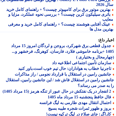
2026
هترین موتور برق برای کامپیوتر چیست؟ + راهنمای کامل خرید
اتری سیلیکون کربن چیست؟ + بررسی نحوه عملکرد، مزایا و
ایب
ینک آفتابی هوشمند چیست؟ + راهنمای کامل خرید و معرفی
ترین مدل ها
ار داغ:
جدول قطعی برق شهرکرد، بروجن و لردگان امروز 15 مرداد
1405 +برنامه خاموشی فلارد، فارسان، کوهرنگ، فرخشهر و...
ارمحال و بختیاری )
ازمان تأمین اجتماعی اطلاعیه داد
اجرنیا خطاب به هواداران: حال تیم خوب است،باور کنید
انشین رامین در استقلال با قرارداد نجومی / راز مذاکرات
شین رامین در استقلال فاش شد / این جانشین رامین، استقلال
به صدر می رساند؟
ه هرمز (15 مرداد 1405)
ل حافظ پنجشنبه 15 مرداد ماه 1405
حتمال انتقال مهدی طارمی به لیگ فرانسه
روز و ظهور ثمرات شجره طیبه بسیج
اراگر: جای صلاح در لیگ ترکیه نیست!