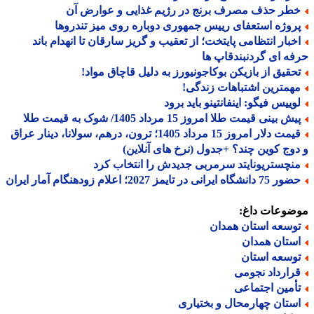
طر حذف مصرف برنج در رژیم غذایی و عوارض آن
روژه استعفای رییس جمهوری دوباره روی میز تندروها
خبار انتظامی پایتخت؛ از تعقیب و گریز سارقان تا انهدام باند
ه ای گردنبندقاپ ها
حقیق از بازیکن بوکاجونیورز به دلیل قاچاق مواد!
همترین اشتباهات زندگی!
وییس فیگو: اینفانتینو باید برود
ش بینی قیمت طلا امروز 15 مرداد 1405/ شوک به قیمت طلا
قیمت دلار امروز 15 مرداد 1405؛ ترون، درهم، سولانا، دینار عراق
وج کوین چند؟ +جدول (نرخ های آنلاین)
نچستریونایتد سرمربی جدیدش را انتخاب کرد
دانشگاه ایرانی در تایمز 2027؛ اعلام زودهنگام آمار ایران
ضوعات داغ:
وسعه استان همدان
ستان همدان
وسعه استان
رارداد نجومی
أمین اجتماعی
ستان چهارمحال و بختیاری