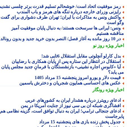
مز موفقیت اتحاد است/ خوشحالم تسلیم قدرت برتر چلسی نشدیم!
ایزنی وزرای خارجه درباره تنگه های هرمز و باب المندب
اکنش ونس به مذاکرات با ایران؛ تهران طرف دشواری برای گفت
و است
نس: ایرانی ها سرسخت هستند/ به دنبال پایان موفقیت آمیز
اقشه هستیم
وز مانده به آغاز فصل/ النصر بدون خرید جدید و بدون رونالدو!
بار ویژه
روز نو
دل کارلو آنچلوتی مقابل استقلال 6تایی شد!
ستقلال در انتظار این ستاره پس از پایان همکاری با رضاییان
یا «کابوسِ اجاره نشینی» بازنشستگان با فرمانِ جدید مجلس پایان
 یابد؟
یمت دلار و یورو امروز پنجشنبه 15 مرداد 1405
کس های احساسی همایون شجریان و دخترش یاسمین
بار ویژه
رونگار
دعای رویترز درباره هشدار ایران به کشورهای عربی
فشاگری شبکه ان بی سی نیوز از جنایت آمریکا در یمن
دعای جنجالی ترامپ؛ ایران به دنبال توافق است، گزینه نظامی هم
برجاست
دول پخش زنده بازی های پنجشنبه 15 مرداد