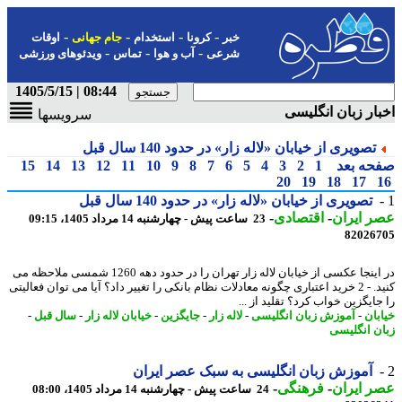
-
-
-
-
خبر
کرونا
استخدام
جام جهانی
اوقات
-
-
-
شرعی
آب و هوا
تماس
ویدئوهای ورزشی
08:44 | 1405/5/15
ار زبان انگلیسی
سرویسها
تصویری از خیابان «لاله زار» در حدود 140 سال قبل
حه بعد
1
2
3
4
5
6
7
8
9
10
11
12
13
14
15
20
19
18
17
تصویری از خیابان «لاله زار» در حدود 140 سال قبل
 ایران
-
اقتصادی
-
23 ساعت پیش - چهارشنبه 14 مرداد 1405، 09:15
82026
در اینجا عکسی از خیابان لاله زار تهران را در حدود دهه 1260 شمسی ملاحظه می
کنید. - 2 خرید اعتباری چگونه معادلات نظام بانکی را تغییر داد؟ آیا می توان فعالیتی
ایگزین خواب کرد؟ تقلید از ...
بان
-
آموزش زبان انگلیسی
-
لاله زار
-
جایگزین
-
خیابان لاله زار
-
سال قبل
-
ن انگلیسی
آموزش زبان انگلیسی به سبک عصر ایران
 ایران
-
فرهنگی
-
24 ساعت پیش - چهارشنبه 14 مرداد 1405، 08:00