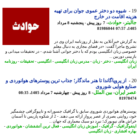
شیوه دو دختر عموی جوان برای تهیه
نه اقامت در خارج
بتر
-
حوادث
-
7 روز پیش - پنجشنبه 8 مرداد
81986044
1405
گزارش خبرآنلاین به نقل از روزنامه ایران وی در
یح ماجرا گفت: «در فضای مجازی به دنبال معلم
صی زبان انگلیسی بودم که با دختر جوانی آشنا شدم، - در تحقیقات میدانی و
ینی دوربین ...
ن انگلیسی
-
دختر
-
زبان
-
مدرس زبان انگلیسی
-
انگلیسی
-
تحقیقات
-
روزنامه
ان
از پروپاگاندا تا هنر ماندگار؛ جذاب ترین پوسترهای هوانوردی و
یع هوایی شوروی
 ایران
-
بین الملل
-
8 روز پیش - چهارشنبه 7 مرداد 1405، 08:35
81978
ترهای هوانوردی شوروی سابق با گرافیک جسورانه و تایپوگرافی چشمگیر
خود، روایتی بصری از عصر پرواز ارائه می دهند. - 2 از شکوه پاریس تا آسمان
ش های نیویورک؛ نبرد دو سبک معماری که جهان ...
فوگرافیک
-
گرافیک
-
آموزش زبان انگلیسی
-
فعال ترین آتشفشان
-
هوانوردی
-
ره افشاری
-
زبان انگلیسی