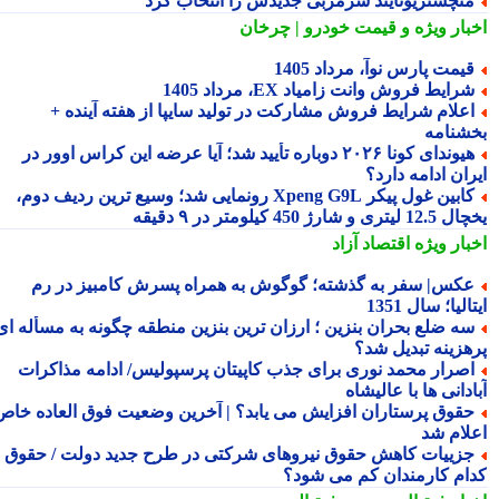
نچستریونایتد سرمربی جدیدش را انتخاب کرد
بار ویژه
و قیمت خودرو | چرخان
یمت پارس نوآ، مرداد 1405
رایط فروش وانت زامیاد EX، مرداد 1405
علام شرایط فروش مشارکت در تولید سایپا از هفته آینده +
شنامه
هیوندای کونا ۲۰۲۶ دوباره تأیید شد؛ آیا عرضه این کراس اوور در
ان ادامه دارد؟
کابین غول پیکر Xpeng G9L رونمایی شد؛ وسیع ترین ردیف دوم،
ری و شارژ 450 کیلومتر در ۹ دقیقه
بار ویژه
اقتصاد آزاد
کس| سفر به گذشته؛ گوگوش به همراه پسرش کامبیز در رم
الیا؛ سال 1351
ه ضلع بحران بنزین ؛ ارزان ترین بنزین منطقه چگونه به مسأله ای
هزینه تبدیل شد؟
صرار محمد نوری برای جذب کاپیتان پرسپولیس/ ادامه مذاکرات
دانی ها با عالیشاه
قوق پرستاران افزایش می یابد؟ | آخرین وضعیت فوق العاده خاص
لام شد
زییات کاهش حقوق نیروهای شرکتی در طرح جدید دولت / حقوق
ام کارمندان کم می شود؟