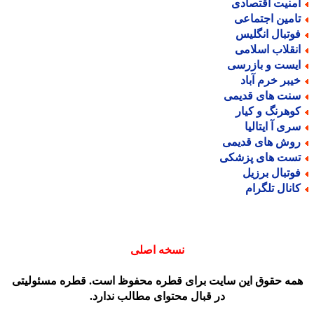
منیت اقتصادی
امین اجتماعی
وتبال انگلیس
نقلاب اسلامی
یست و بازرسی
یبر خرم آباد
نت های قدیمی
وهرنگ و کیار
ری آ ایتالیا
وش های قدیمی
ست های پزشکی
وتبال برزیل
انال تلگرام
نسخه اصلی
مه حقوق این سایت برای قطره محفوظ است. قطره مسئولیتی
در قبال محتوای مطالب ندارد.