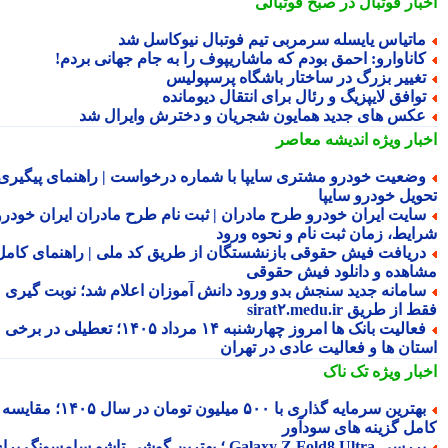
بار فوتبال در صبح فوتبالی
اتیاس یایسله سرمربی تیم فوتبال نیوکاسل شد
اناوارو: احمق بودم که ماشاریپوف را به جام جهانی بردم!
غییر بزرگ در ساختار باشگاه پرسپولیس
وافق لایپزیگ و رئال برای انتقال دیومانده
کس های جدید همایون شجریان و دخترش وایرال شد
بار ویژه
اندیشه معاصر
ضعیت خودرو مشتری سایپا با شماره درخواست | راهنمای پیگیری
ویل خودرو سایپا
ایت ایران خودرو طرح مادران | ثبت نام طرح مادران ایران خودرو،
ایط، زمان ثبت نام و نحوه ورود
ریافت فیش حقوقی بازنشستگان از طریق کد ملی | راهنمای کامل
اهده و دانلود فیش حقوقی
امانه جدید سنجش بدو ورود دانش آموزان اعلام شد؛ نوبت گیری
از طریق sirat۲.medu.ir
فعالیت بانک ها امروز چهارشنبه ۱۴ مرداد ۱۴۰۵؛ تعطیلی در برخی
تان ها و فعالیت عادی در تهران
بار ویژه
تک ناک
بهترین سرمایه گذاری با ۵۰۰ میلیون تومان در سال ۱۴۰۵؛ مقایسه
مل گزینه های سودآور
بررسی Galaxy Z Fold8 Ultra ؛ بهترین گوشی تاشو سامسونگ برای