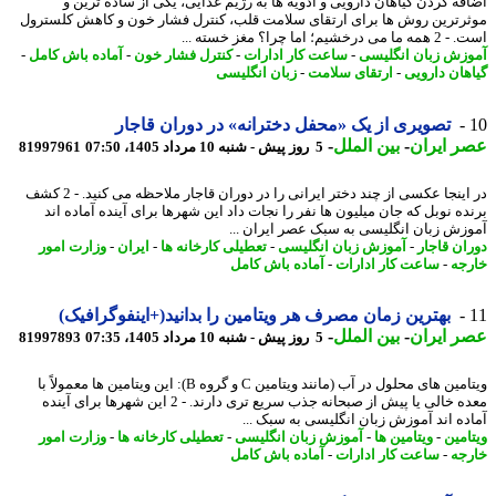
فه کردن گیاهان دارویی و ادویه ها به رژیم غذایی، یکی از ساده ترین و
رترین روش ها برای ارتقای سلامت قلب، کنترل فشار خون و کاهش کلسترول
درخشیم؛ اما چرا؟ مغز خسته ...
زش زبان انگلیسی
-
ساعت کار ادارات
-
کنترل فشار خون
-
آماده باش کامل
-
هان دارویی
-
ارتقای سلامت
-
زبان انگلیسی
تصویری از یک «محفل دخترانه» در دوران قاجار
 ایران
-
بین الملل
-
5 روز پیش - شنبه 10 مرداد 1405، 07:50
81997961
در اینجا عکسی از چند دختر ایرانی را در دوران قاجار ملاحظه می کنید. - 2 کشف
ده نوبل که جان میلیون ها نفر را نجات داد این شهرها برای آینده آماده اند
زش زبان انگلیسی به سبک عصر ایران ...
ان قاجار
-
آموزش زبان انگلیسی
-
تعطیلی کارخانه ها
-
ایران
-
وزارت امور
جه
-
ساعت کار ادارات
-
آماده باش کامل
بهترین زمان مصرف هر ویتامین را بدانید(+اینفوگرافیک)
 ایران
-
بین الملل
-
5 روز پیش - شنبه 10 مرداد 1405، 07:35
81997893
ویتامین های محلول در آب (مانند ویتامین C و گروه B): این ویتامین ها معمولاً با
معده خالی یا پیش از صبحانه جذب سریع تری دارند. - 2 این شهرها برای آینده
ده اند آموزش زبان انگلیسی به سبک ...
امین
-
ویتامین ها
-
آموزش زبان انگلیسی
-
تعطیلی کارخانه ها
-
وزارت امور
جه
-
ساعت کار ادارات
-
آماده باش کامل