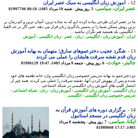
آموزش زبان انگلیسی به سبک عصر ایران
 ایران
-
سیاسی
-
5 روز پیش - شنبه 10 مرداد 1405، 06:10
81997746
در عصر ایران طرحی پیاده کرده ایم که به ساده ترین، آسان ترین و کم زمان بر
ن روش ممکن شما را در مسیر یادگیری زبان قرار می دهد. حتی اگر در حد الفبا،
نگلیسی بلد هستید هم نگران نباشید ...
ان
-
آموزش زبان
-
انگلیسی
-
زبان
-
عصر
-
زبان انگلیسی
-
آموزش
شگرد عجیب دخترعموهای سارق؛ متهمان به بهانه آموزش
ن قدم نقشه سرقت هایشان را عملی می کردند
بتر
-
حوادث
-
6 روز پیش - جمعه 9 مرداد 1405، 19:47
81996129
دخترعمو به بهانه تدریس خصوصی زبان انگلیسی وارد خانه طعمه های خود
 و پس از بیهوش کردن آنها، نقشه سرقت را عملی می کردند. همه چیز از
شار کلیپ های آموزش زبان انگلیسی در شبکه اجتماعی ...
ن انگلیسی
-
آموزش زبان انگلیسی
-
آموزش زبان
-
زبان
-
شبکه اجتماعی
-
یس خصوصی زبان انگلیسی
-
انگلیسی
برگزاری دوره های آموزش قرآن به
ن انگلیسی در مسجد استانبول
نا
-
سیاسی
-
7 روز پیش - پنجشنبه 8 مرداد
81989660
1405