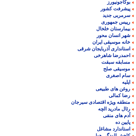
وکاجونیورز
یشرفت کشور
رمربی جدید
ییس جمهوری
یمارستان خلخال
هر انسان محور
انه موسیقی ایران
ستانداری آذربایجان شرقی
حمدرضا شاهرخی
سابقه سبقت
وسیقی صلح
ام اصغری
یلیه
وغن های طبیعی
ضا کمالی
نطقه ویژه اقتصادی سیرجان
ئال مادرید الچه
دم های منفی
ایین ده
ستاندارد مشاغل
اهش الودگی هوا