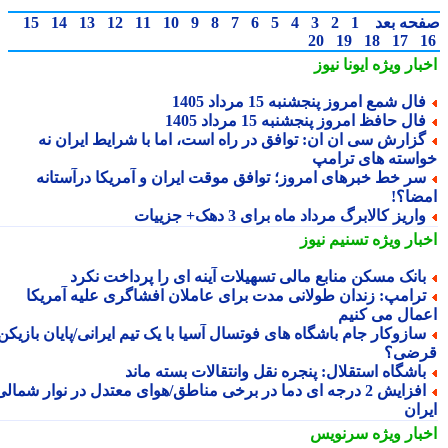
حه بعد
1
2
3
4
5
6
7
8
9
10
11
12
13
14
15
20
19
18
17
بار ویژه
ایونا نیوز
ال شمع امروز پنجشنبه 15 مرداد 1405
ال حافظ امروز پنجشنبه 15 مرداد 1405
زارش سی ان ان: توافق در راه است، اما با شرایط ایران نه
استه های ترامپ
ر خط خبرهای امروز؛ توافق موقت ایران و آمریکا درآستانه
ضا؟!
اریز کالابرگ مرداد ماه برای 3 دهک+ جزییات
بار ویژه
تسنیم نیوز
انک مسکن منابع مالی تسهیلات آینه ای را پرداخت نکرد
رامپ: زندان طولانی مدت برای عاملان افشاگری علیه آمریکا
مال می کنیم
ازوکار جام باشگاه های فوتسال آسیا با یک تیم ایرانی/پایان بازیکن
ضی؟
اشگاه استقلال: پنجره نقل وانتقالات بسته ماند
افزایش 2 درجه ای دما در برخی مناطق/هوای معتدل در نوار شمالی
ران
بار ویژه
سرنویس