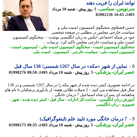
نند ایران را فریب دهند
نویس
-
سیاسی
-
5 روز پیش - شنبه 10 مرداد
82002236
1405
 قشقاوی سخنگوی کمیسیون امنیت ملی و
ست خارجی مجلس در مطلبی در صفحه شخصی
 در شبکه اجتماعی ایکس به زبان انگلیسی نوشت: - سخنگوی کمیسیون
یت ملی و سیاست خارجی مجلس تاکید کرد: ترتیبات ...
گوی کمیسیون امنیت
-
سخنگوی کمیسیون امنیت ملی
-
کمیسیون امنیت
-
سیون امنیت ملی
-
سیاست خارجی
-
کمیسیون
-
امنیت ملی
نمایی از شهر «مکه» در سال 1267 شمسی؛ 138 سال قبل
 ایران
-
پزشکی
-
5 روز پیش - شنبه 10 مرداد 1405، 08:50
81998276
در ادامه تصویری کمتر دیده شده از شهر مکه را در سال 1267 شمسی و در 138
سال قبل مشاهده می کنید. - 2 جملات طلایی هفته/ از یادآوری پزشکیان تا نام های
مه ای پسران شاه اسماعیل 7 درمان خانگی ...
زش زبان انگلیسی
-
ساعت کار ادارات
-
سال قبل
-
کمتر دیده شده
-
شهر
-
یری
-
زبان انگلیسی
7 درمان خانگی مورد تایید علم (اینفوگرافیک)
 ایران
-
پزشکی
-
5 روز پیش - شنبه 10 مرداد 1405، 08:35
81998175