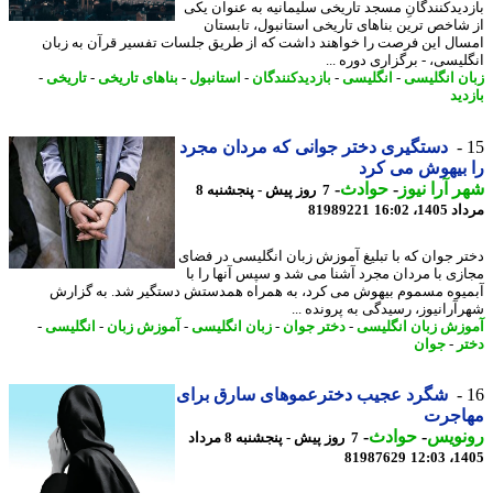
دیدکنندگانِ مسجد تاریخی سلیمانیه به عنوان یکی
شاخص ترین بناهای تاریخی استانبول، تابستان
ال این فرصت را خواهند داشت که از طریق جلسات تفسیر قرآن به زبان
لیسی، - برگزاری دوره ...
ن انگلیسی
-
انگلیسی
-
بازدیدکنندگان
-
استانبول
-
بناهای تاریخی
-
تاریخی
-
ید
دستگیری دختر جوانی که مردان مجرد
بیهوش می کرد
 آرا نیوز
-
حوادث
-
7 روز پیش - پنجشنبه 8
1، 16:02
81989221
ر جوان که با تبلیغ آموزش زبان انگلیسی در فضای
زی با مردان مجرد آشنا می شد و سپس آنها را با
یوه مسموم بیهوش می کرد، به همراه همدستش دستگیر شد. به گزارش
آرانیوز، رسیدگی به پرونده ...
زش زبان انگلیسی
-
دختر جوان
-
زبان انگلیسی
-
آموزش زبان
-
انگلیسی
-
ر
-
جوان
شگرد عجیب دخترعموهای سارق برای
اجرت
نویس
-
حوادث
-
7 روز پیش - پنجشنبه 8 مرداد
81987629
1405