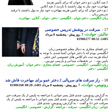
صد آنلاین | دو دختر جوان که برای تأمین هزینه
مهاجرت خود نیاز به پول داشتند با بازدید:2 صد آنلاین
و دختر جوان که برای تأمین هزینه مهاجرت خود نیاز به پول داشتند با ترفند
یس زبان ...
ن انگلیسی
-
دختر جوان
-
انگلیسی
-
دختر
-
جوان
-
آنلاین
-
مهاجرت
سرقت در پوشش تدریس خصوصی
بتر
-
حوادث
-
7 روز پیش - پنجشنبه 8 مرداد
81986277
1405
 فضای مجازی به دنبال معلم خصوصی زبان
لیسی بودم که با دختر جوانی آشنا شدم، با توجه به
که هزینه ثبت نام کلاس های خصوصی اش خیلی
ن بود، - در تحقیقات میدانی و بازبینی دوربین ...
ن انگلیسی
-
انگلیسی
-
خصوصی
-
فضای مجازی
-
دختر جوان
-
آموزش زبان
لیسی
-
دختر
راز سرقت های سریالی 2 دختر عمو برای مهاجرت فاش شد
نویس
-
حوادث
-
7 روز پیش - پنجشنبه 8 مرداد 1405، 08:28
81986168
گزارش رونویس، چندی قبل پسر جوانی با مراجعه به پلیس از یک سرقت خبر
 و گفت: به گزارش رونویس، چندی قبل پسر جوانی با مراجعه به پلیس از یک
ت خبر داد و گفت: - به گزارش رونویس، چندی قبل ...
نی
-
زبان انگلیسی
-
سرقت
-
مراجعه
-
گزارش
-
خصوصی
-
انگلیسی