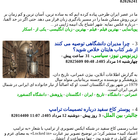
82026
در عصر ایران طرحی پیاده کرده ایم که به ساده ترین، آسان ترین و کم زمان بر
ن روش ممکن شما را در مسیر یادگیری زبان قرار می دهد. حتی اگر در حد الفبا،
رباره عکس نمایه: شهر اشباح یک انیمه ژاپنی در ...
انمایی
-
بهترین فیلم
-
فیلم
-
بهترین
-
زبان انگلیسی
-
یکی از
-
اسکار
چرا مدیران دانشگاهی توصیه می کنند
شر کتاب هایتان خلاص شوید؟
نویس نیوز
-
سیاسی
-
31 ساعت پیش -
14 مرداد 1405، 00:48
82025609
گزارش اطلاعات آنلاین، بیژن عمرانی، تاریخ دان،
هشگر و نویسنده برجسته بریتانیایی متولد سال
1979 در شهر یورک انگلستان است. او که اصالتاً از تبار خانواده ای ایرانی در شمال
ی ایران است،
انی
-
دانشگاه
-
تاریخ
-
ایران
-
انگلستان
-
پژوهش
-
دانشگاه آکسفورد
پوستر کاخ سفید درباره تصمیمات ترامپ
بتر
-
بین الملل
-
3 روز پیش - دوشنبه 12 مرداد 1405، 11:07
82014400
 رسمی کاخ سفید در شبکه ایکس تصویری از ترامپ با شعار «به ترامپ
اعتماد کنید» منتشر کرد؛ در توضیح تصویر نیز عبارت «Locked in» به معنای عزم و
کز کامل درج شده بود. - تنها دوساعت از انتشار ...