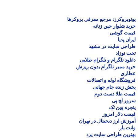
وبروکرز: مرجع معرفی بروکرها
د شلوار جین زنانه
مت گوشی
ان پدیا
احی سایت در مشهد
 نوزاد
لود تلگرام و تلگرام طلایی
د ممبر تلگرام بدون ریزش
اری
شگاه لوله و اتصالات
 زنده جام جهانی
مت طلا دست دوم
ر اچ پی
ره وین تک
ت دلار امروز
زش ارز دیجیتال در تهران
ت بار
رین طراحی سایت یزد