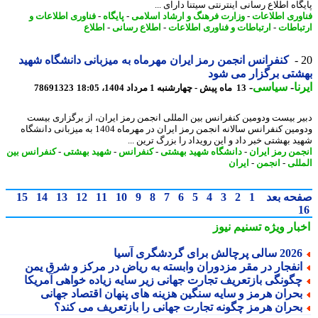
اه اطلاع رسانی اینترنتی سیتنا دارای ...
وری اطلاعات
-
وزارت فرهنگ و ارشاد اسلامی
-
پایگاه
-
فناوری اطلاعات و
باطات
-
ارتباطات و فناوری اطلاعات
-
اطلاع رسانی
-
اطلاع
کنفرانس انجمن رمز ایران مهرماه به میزبانی دانشگاه شهید
تی برگزار می شود
ا
-
سیاسی
-
13 ماه پیش - چهارشنبه 1 مرداد 1404، 18:05
78691323
ر بیست ودومین کنفرانس بین المللی انجمن رمز ایران، از برگزاری بیست
ودومین کنفرانس سالانه انجمن رمز ایران در مهرماه 1404 به میزبانی دانشگاه
د بهشتی خبر داد و این رویداد را بزرگ ترین ...
من رمز ایران
-
دانشگاه شهید بهشتی
-
کنفرانس
-
شهید بهشتی
-
کنفرانس بین
للی
-
انجمن
-
ایران
حه بعد
1
2
3
4
5
6
7
8
9
10
11
12
13
14
15
بار ویژه
تسنیم نیوز
2 سالی پرچالش برای گردشگری آسیا
نفجار در مقر مزدوران وابسته به ریاض در مرکز و شرق یمن
گونگی بازتعریف تجارت جهانی زیر سایه زیاده خواهی آمریکا
حران هرمز و سایه سنگین هزینه های پنهان اقتصاد جهانی
حران هرمز چگونه تجارت جهانی را بازتعریف می کند؟