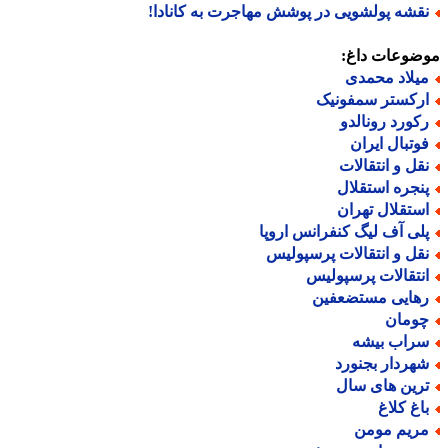
قشه پولشویی در پوشش مهاجرت به کانادا!
ضوعات داغ:
یلاد محمدی
رکستر سمفونیک
کورد رونالدو
وتبال ایران
قل و انتقالات
نجره استقلال
ستقلال تهران
لی آف لیگ کنفرانس اروپا
قل و انتقالات پرسپولیس
نتقالات پرسپولیس
هایی مستضعفین
ومان
راب بیشه
هردار بجنورد
رین های سال
اغ کلاغ
ریم مومن