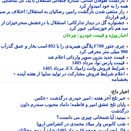
ازگشت طوفان آسانی؛ ستاره جنجالی استقلال با یک گل تماشایی
ه را به خود امیدوار کرد
از منتفی شدن بازگشت رامین رضائیان به استقلال؛ اختلاف بر سر
م قرارداد
شنواره گل در دیدار تدارکاتی؛ استقلال با درخشش سحرخیزان از
 هم نام خوزستانی عبور کرد
بار ویژه
و قیمت خودرو | چرخان
چری جتور F700 پلاگین هیبریدی را با 892 اسب بخار و عمق گذرآب
 معرفی کرد
یمت جدید بنزین سوپر وارداتی اعلام شد
یمت پارس نوآ، مرداد 1405
رایط فروش وانت زامیاد EX، مرداد 1405
علام شرایط فروش مشارکت در تولید سایپا از هفته آینده +
شنامه
ار داغ:
بر تلخ آخر هفته | امیر حیدری درگذشت +عکس
ایان تلخ عشق امیر و فاطمه؛ داماد محبوب سندرم داون
گذشت
بینید| آیا شمخانی چیزی می دانست؟
ب کابوس وار میلاد محمدی در کنفرانس اروپا
فال ابجد امروز جمعه 16 مرداد 1405/ شاید آرزوی محالتان