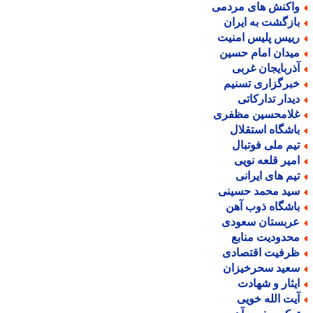
اکنش های مردمی
ازگشت به ایران
ییس پلیس امنیت
یدان امام حسین
ذربایجان غربی
برگزاری تسنیم
یدار تدارکاتی
لامحسین مظفری
اشگاه استقلال
یم ملی فوتبال
میر قلعه نویی
یم های ایرانی
ید محمد حسینی
اشگاه ذوب آهن
ربستان سعودی
حدودیت منابع
رفیت اقتصادی
عید سحرخیزان
یثار و شهادت
یت الله خویی