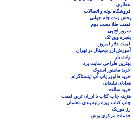
اری
شگاه لوله و اتصالات
 زنده جام جهانی
مت طلا دست دوم
ر اچ پی
ره وین تک
ت دلار امروز
زش ارز دیجیتال در تهران
ت بار
رین طراحی سایت یزد
د مانیتور استوک
د فالوور پاپ آپ اینستاگرام
یای تبلیغاتی
ید سالت
نه چاپ کتاب با ارزان ترین قیمت
 کتاب ویژه رتبه بندی معلمان
موزیک
مات مرکزی بوش