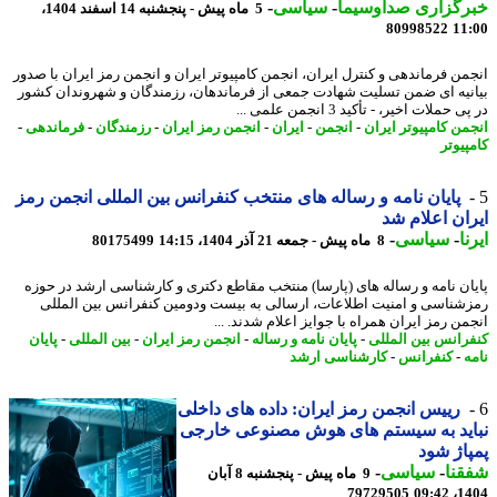
رگزاری صداوسیما
-
سیاسی
-
5 ماه پیش - پنجشنبه 14 اسفند 1404،
80998522
11
من فرماندهی و کنترل ایران، انجمن کامپیوتر ایران و انجمن رمز ایران با صدور
نیه ای ضمن تسلیت شهادت جمعی از فرماندهان، رزمندگان و شهروندان کشور
 حملات اخیر، - تأکید 3 انجمن علمی ...
من کامپیوتر ایران
-
انجمن
-
ایران
-
انجمن رمز ایران
-
رزمندگان
-
فرماندهی
-
پیوتر
پایان نامه و رساله های منتخب کنفرانس بین المللی انجمن رمز
ان اعلام شد
ا
-
سیاسی
-
8 ماه پیش - جمعه 21 آذر 1404، 14:15
80175499
ان نامه و رساله های (پارسا) منتخب مقاطع دکتری و کارشناسی ارشد در حوزه
شناسی و امنیت اطلاعات، ارسالی به بیست ودومین کنفرانس بین المللی
من رمز ایران همراه با جوایز اعلام شدند. ...
رانس بین المللی
-
پایان نامه و رساله
-
انجمن رمز ایران
-
بین المللی
-
پایان
ه
-
کنفرانس
-
کارشناسی ارشد
رییس انجمن رمز ایران: داده های داخلی
ید به سیستم های هوش مصنوعی خارجی
اژ شود
نا
-
سیاسی
-
9 ماه پیش - پنجشنبه 8 آبان
79729505
1404