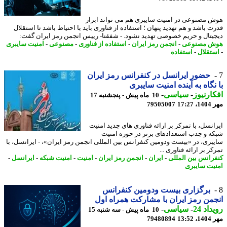
 مصنوعی در امنیت سایبری هم می تواند ابزار
ت باشد و هم تهدید پنهان ؛ استفاده از فناوری باید با احتیاط باشد تا استقلال
یتال و حریم خصوصی تهدید نشود. - شفقنا- رییس انجمن رمز ایران گفت:
ش مصنوعی
-
انجمن رمز ایران
-
استفاده از فناوری
-
مصنوعی
-
امنیت سایبری
تقلال
-
استفاده
حضور ایرانسل در کنفرانس رمز ایران
نگاه به آینده امنیت سایبری
ارنیوز
-
سیاسی
-
10 ماه پیش - پنجشنبه 17
17:2
79505007
انسل، با تمرکز بر ارائه فناوری های جدید امنیت
ه و جذب استعدادهای برتر در حوزه امنیت
بری، در «بیست ودومین کنفرانس بین المللی انجمن رمز ایران»، - ایرانسل، با
ز بر ارائه فناوری ...
رانس بین المللی
-
ایران
-
انجمن رمز ایران
-
امنیت
-
امنیت شبکه
-
ایرانسل
-
یت سایبری
برگزاری بیست ودومین کنفرانس
من رمز ایران با مشارکت همراه اول
اد 24
-
سیاسی
-
10 ماه پیش - سه شنبه 15
13:5
79480894