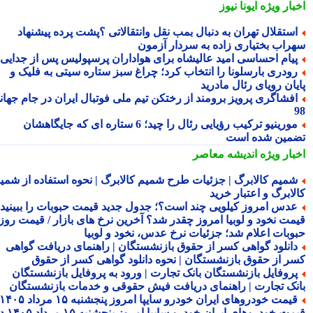
بار ویژه
ایونا نیوز
ستقلال تهران به دنبال بمب نقل وانتقالاتی ؟پشت پرده پیشنهاد
راب بختیاری زاده به سردار آزمون
یام احساسی امید عالیشاه برای هواداران پرسپولیس پس از جدایی
ودری بارسلونا را انتخاب کرد؛ چراغ سبز ستاره سیتی به فلیک و
یان رویای رئال مادرید
فشاگری پرویز برومند از رختکن تیم ملی فوتبال ایران در جام جهانی
مورینیو ترکیب رؤیایی رئال را چید؛ 6 ستاره ای که جایگاهشان
مین شده است
بار ویژه
اندیشه معاصر
میم کالابرگ | جزئیات طرح شمیم کالابرگ | نحوه استفاده از شمیم
لابرگ و اعتبار خرید
دس امروز کیلویی چند است؟؛ جدول جدید قیمت حبوبات را ببینید /
مت نخود و لوبیا امروز چقدر شد؟ آخرین نرخ های بازار / قیمت روز
وبات اعلام شد؛ جزئیات نرخ عدس، نخود و لوبیا
انلود گواهی کسر از حقوق بازنشستگان | راهنمای دریافت گواهی
ر از حقوق بازنشستگان | نحوه دانلود گواهی کسر از حقوق
روفایل بازنشستگان بانک تجارت | ورود به پروفایل بازنشستگان
نک تجارت | راهنمای دریافت فیش حقوقی و خدمات بازنشستگان
قیمت خودروهای ایران خودرو سایپا امروز پنجشنبه ۱۵ مرداد ۱۴۰۵ |
قیمت خودروهای ایران خودرو سایپا امروز پنجشنبه ۱۵ مرداد ۱۴۰۵ در