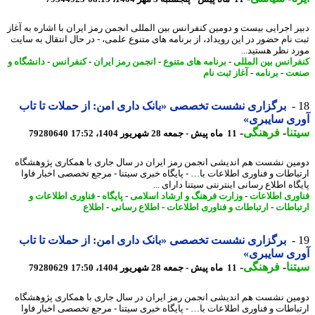
ر اجرایی بیست و دومین کنفرانس بین المللی انجمن رمز ایران با اشاره به آغاز
 نام حضور در این رویداد، از برنامه های متنوع علمی، - در ﺣﺎل اﻧﺘﻘﺎل ﺑﻪ ﺳﺎﯾﺖ
د ﻧﻈﺮ ﻫﺴﺘﯿﺪ...
رانس بین المللی
-
برنامه های متنوع
-
انجمن رمز ایران
-
کنفرانس
-
دانشگاه و
عت
-
برنامه
-
آغاز ثبت نام
برگزاری نشست تخصصی «بانک داری امن: از حملات تا تاب
ی سایبری»
نا
-
فرهنگی
-
11 ماه پیش - جمعه 28 شهریور 1404، 17:52
79280640
ین نشست هم اندیشی انجمن رمز ایران در سال جاری با همکاری پژوهشگاه
باطات و فناوری اطلاعات با… - پایگاه خبری سیتنا - مرجع تخصصی اخبار فاوا
اه اطلاع رسانی اینترنتی سیتنا دارای ...
وری اطلاعات
-
وزارت فرهنگ و ارشاد اسلامی
-
پایگاه
-
فناوری اطلاعات و
باطات
-
ارتباطات و فناوری اطلاعات
-
اطلاع رسانی
-
اطلاع
برگزاری نشست تخصصی «بانک داری امن: از حملات تا تاب
ی سایبری»
نا
-
فرهنگی
-
11 ماه پیش - جمعه 28 شهریور 1404، 17:50
79280629
ین نشست هم اندیشی انجمن رمز ایران در سال جاری با همکاری پژوهشگاه
باطات و فناوری اطلاعات با… - پایگاه خبری سیتنا - مرجع تخصصی اخبار فاوا