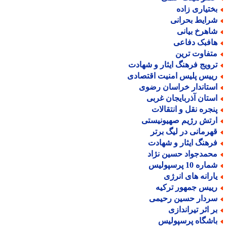
ختیاری زاده
رایط بحرانی
اهرخ بیانی
افبک دفاعی
تفاوت ترین
رویج فرهنگ ایثار و شهادت
ییس پلیس امنیت اقتصادی
ستاندار خراسان رضوی
ستان آذربایجان غربی
نجره نقل و انتقالات
رتش رژیم صهیونیستی
هرمانی در لیگ برتر
رهنگ ایثار و شهادت
حمدجواد حسین نژاد
اره 10 پرسپولیس
ارانه های انرژی
ییس جمهور ترکیه
ردار حسین رحیمی
ر اثر تیراندازی
اشگاه پرسپولیس