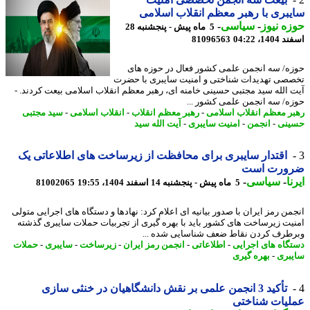
بری با رهبر معظم انقلاب اسلامی
ه نیوز
-
سیاسی
-
5 ماه پیش - پنجشنبه 28
14، 04:22
81096563
ه/ سه انجمن علمی کشور فعال در حوزه های
صی تهدیدات شناختی و امنیت سایبری با حضرت
 الله سید مجتبی حسینی خامنه ای، رهبر معظم انقلاب اسلامی بیعت کردند. -
ه/ سه انجمن علمی کشور ...
ر معظم انقلاب اسلامی
-
رهبر معظم انقلاب
-
انقلاب اسلامی
-
سید مجتبی
نی
-
انجمن
-
امنیت سایبری
-
آیت الله سید
اقتدار سایبری برای محافظت از زیرساخت های اطلاعاتی یک
ورت است
ا
-
سیاسی
-
5 ماه پیش - پنجشنبه 14 اسفند 1404، 19:55
81002065
من رمز ایران با صدور بیانیه ای اعلام کرد: نهادها و دستگاه های اجرایی متولی
یت زیرساخت های کشور باید با بهره گیری از تجربیات حملات سایبری گذشته
طرف کردن نقاط ضعف شناسایی شده ...
گاه های اجرایی
-
اطلاعاتی
-
انجمن رمز ایران
-
زیرساخت
-
سایبری
-
حملات
بری
-
بهره گیری
تأکید 3 انجمن علمی بر نقش دانشگاهیان در خنثی سازی
لیات شناختی