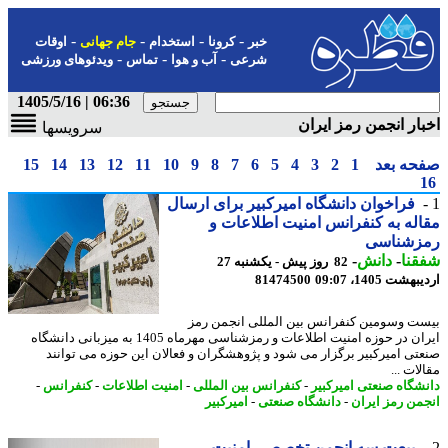
-
-
-
-
خبر
کرونا
استخدام
جام جهانی
اوقات
-
-
-
شرعی
آب و هوا
تماس
ویدئوهای ورزشی
06:36 | 1405/5/16
ار انجمن رمز ایران
سرویسها
حه بعد
1
2
3
4
5
6
7
8
9
10
11
12
13
14
15
فراخوان دانشگاه امیرکبیر برای ارسال
له به کنفرانس امنیت اطلاعات و
زشناسی
نا
-
دانش
-
82 روز پیش - یکشنبه 27
شت 1405، 09:07
81474500
ت وسومین کنفرانس بین المللی انجمن رمز
ایران در حوزه امنیت اطلاعات و رمزشناسی مهرماه 1405 به میزبانی دانشگاه
تی امیرکبیر برگزار می شود و پژوهشگران و فعالان این حوزه می توانند
ات ...
شگاه صنعتی امیرکبیر
-
کنفرانس بین المللی
-
امنیت اطلاعات
-
کنفرانس
-
من رمز ایران
-
دانشگاه صنعتی
-
امیرکبیر
بیعت سه انجمن تخصصی امنیت