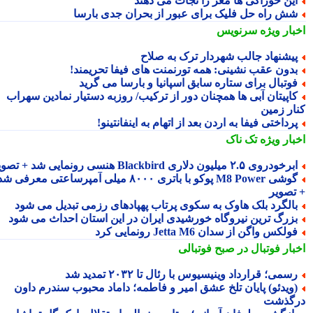
ین خوراکی ها مغز را نجات می دهند
ش راه حل فلیک برای عبور از بحران جدی بارسا
بار ویژه
سرنویس
یشنهاد جالب شهردار ترک به صلاح
دون عقب نشینی: همه تورنمنت های فیفا تحریمند!
وتبال برای ستاره سابق اسپانیا و بارسا می گرید
اپیتان آبی ها همچنان دور از ترکیب/ روزبه دستیار نمادین سهراب
ار زمین
رداختی فیفا به اردن بعد از اتهام به اینفانتینو!
بار ویژه
تک ناک
رخودروی ۲.۵ میلیون دلاری Blackbird هنسی رونمایی شد + تصویر
گوشی M8 Power پوکو با باتری ۸۰۰۰ میلی آمپرساعتی معرفی شد
تصویر
الگرد بلک هاوک به سکوی پرتاب پهپادهای رزمی تبدیل می شود
زرگ ترین نیروگاه خورشیدی ایران در این استان احداث می شود
ولکس واگن از سدان Jetta M6 رونمایی کرد
بار فوتبال در صبح فوتبالی
سمی؛ قرارداد وینیسیوس با رئال تا ۲۰۳۲ تمدید شد
ویدئو) پایان تلخ عشق امیر و فاطمه؛ داماد محبوب سندرم داون
گذشت