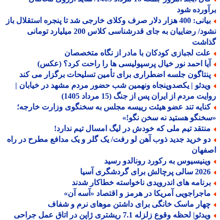
ورده شود
بیانی: 400 هزار دلار صرف وکلای خارجی شد تا پنجره استقلال باز
نشود/ رضاییان به جای قدرشناسی کلاس 200 میلیارد تومانی
اشت
لت لجبازی کودکان با مادر از نگاه متخصصان
یا احمد نور خیال پرسپولیسی ها را راحت کرد؟ (عکس)
نتاگون جلسه اضطراری برای تأمین تسلیحات برگزار می کند
یدئو | یکصدوپنجاه ونهمین شب حضور مردم مشهد در خیابان |
ت مردم از ایران پس از جنگ (15 مرداد 1405)
نایه تند عضو هیئت رییسه مجلس به سخنگوی وزارت خارجه؛
نگو هستید نه سخن نگو!»
نتقد تیم ملی که خودش در لیگ امسال تیم ندارد!
و خرید جدید ذوب آهن لو رفت/ یک گلر و یک مدافع مطرح در راه
فهان
ینیسیوس به رکورد رونالدو رسید
الی پرچالش برای گردشگری آسیا
رنامه های اندرویدی ناخواسته خطاکار شدند
اجراجویی آمریکا در هرمز و اقتصاد «آسه آن»
هار ماسک خانگی برای داشتن موهای نرم و شفاف
دئو| لحظه وقوع زلزله 7.1 ریشتری ژاپن در اتاق عمل جراحی