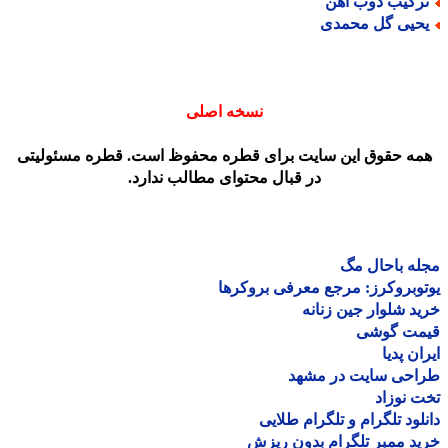
رکیب ذوب آهن
حیی گل محمدی
نسخه اصلی
مه حقوق این سایت برای قطره محفوظ است. قطره مسئولیتی
در قبال محتوای مطالب ندارد.
ه باحال مگ
وبروکرز: مرجع معرفی بروکرها
د شلوار جین زنانه
مت گوشی
ان پدیا
احی سایت در مشهد
 نوزاد
لود تلگرام و تلگرام طلایی
د ممبر تلگرام بدون ریزش