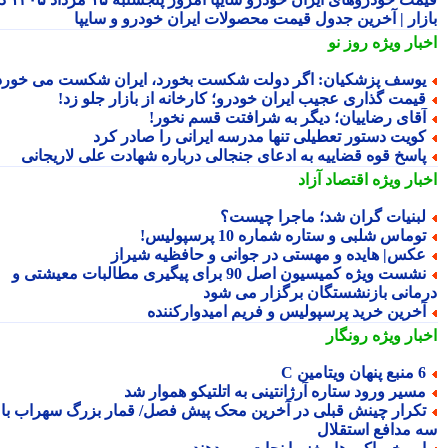
زار | آخرین جدول قیمت محصولات ایران خودرو و سایپا
بار ویژه
روز نو
وسف پزشکیان: اگر دولت شکست بخورد، ایران شکست می خورد
یمت گذاری عجیب ایران خودرو؛ کارخانه از بازار جلو زد!
قای رضاییان؛ دیگر به شرافتت قسم نخور!
ویت دستور تعطیلی تنها مدرسه ایرانی را صادر کرد
اسخ قوه قضاییه به ادعای جنجالی درباره شهادت علی لاریجانی
بار ویژه
اقتصاد آزاد
بنیات گران شد؛ ماجرا چیست؟
وماس شلبی و ستاره شماره 10 پرسپولیس!
کس| هایده و مهستی در جوانی و حافظیه شیراز
نشست ویژه کمیسیون اصل 90 برای پیگیری مطالبات معیشتی و
مانی بازنشستگان برگزار می شود
خرین خرید پرسپولیس و فریم امیدوارکننده
بار ویژه
رونگار
 پنهان ویتامین C
سیر ورود ستاره آرژانتینی به اتلتیکو هموار شد
کرار چینش قبلی در آخرین محک پیش فصل/ قمار بزرگ سهراب با
 مدافع استقلال