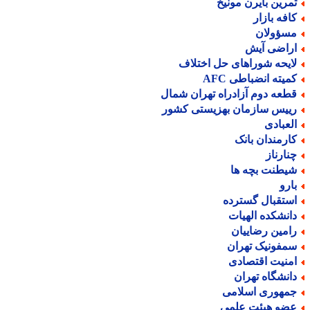
مرین بایرن مونیخ
افه بازار
سؤولان
راضی آیش
ایحه شوراهای حل اختلاف
میته انضباطی AFC
طعه دوم آزادراه تهران شمال
ییس سازمان بهزیستی کشور
لعبادی
ارمندان بانک
نارناز
یطنت بچه ها
ارو
ستقبال گسترده
انشکده الهیات
امین رضاییان
مفونیک تهران
منیت اقتصادی
انشگاه تهران
مهوری اسلامی
ضو هیئت علمی