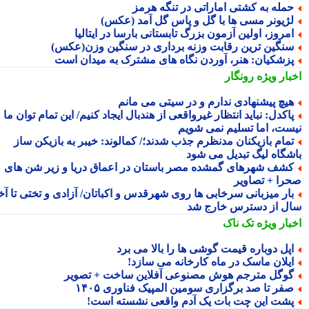
مله به کشتی اماراتی در تنگه هرمز
ژیونر مسی ها با گل و پاس گل آمد (عکس)
مروز، اولین آزمون بزرگ تابستانی بارسا در ایتالیا
نگین ترین رقابت وزنه برداری در سنگین وزن(عکس)
زشکیان: هنر، آوردن نگاه های مشترک به میدان است
بار ویژه
رونگار
یچ پیشنهادی ندارم و در سیتی می مانم
اکدل: نباید انتظار غیرواقعی از هندبال ایجاد کنیم/ این تمام توان ما
ست، اما تسلیم نمی شویم
مام بازیکنان مدنظرم جذب شدند؛/ کمالوند: خیبر به بازیکن ساز
شگاه لیگ تبدیل می شود
شف شهرهای گمشده مصر باستان در اعماق دریا و زیر شن های
را + تصاویر
ار میزبانی سرخابی ها روی شهرقدس و اکباتان/ آزادی و تختی تا آخر
ل از دسترس خارج شد
بار ویژه
تک ناک
پل دوباره قیمت گوشی ها را بالا می برد
یلان ماسک در ماه کارخانه می سازد!
وگل مترجم هوش مصنوعی آفلاین ساخت + تصویر
فر تا صد برگزاری سومین المپیک فناوری ۱۴۰۵
شت این چت بات یک آدم واقعی نشسته است!