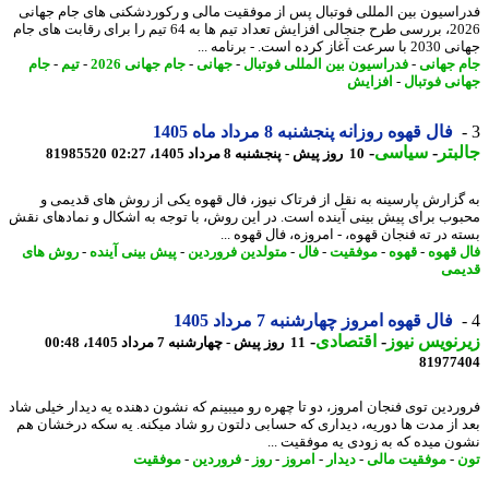
اسیون بین المللی فوتبال پس از موفقیت مالی و رکوردشکنی های جام جهانی
2026، بررسی طرح جنجالی افزایش تعداد تیم ها به 64 تیم را برای رقابت های جام
از کرده است. - برنامه ...
 جهانی
-
فدراسیون بین المللی فوتبال
-
جهانی
-
جام جهانی 2026
-
تیم
-
جام
نی فوتبال
-
افزایش
فال قهوه روزانه پنجشنبه 8 مرداد ماه 1405
بتر
-
سیاسی
-
10 روز پیش - پنجشنبه 8 مرداد 1405، 02:27
81985520
گزارش پارسینه به نقل از فرتاک نیوز، فال قهوه یکی از روش های قدیمی و
وب برای پیش بینی آینده است. در این روش، با توجه به اشکال و نمادهای نقش
 در ته فنجان قهوه، - امروزه، فال قهوه ...
 قهوه
-
قهوه
-
موفقیت
-
فال
-
متولدین فروردین
-
پیش بینی آینده
-
روش های
می
فال قهوه امروز چهارشنبه 7 مرداد 1405
نویس نیوز
-
اقتصادی
-
11 روز پیش - چهارشنبه 7 مرداد 1405، 00:48
81977
ردین توی فنجان امروز، دو تا چهره رو میبینم که نشون دهنده یه دیدار خیلی شاد
 از مدت ها دوریه، دیداری که حسابی دلتون رو شاد میکنه. یه سکه درخشان هم
ن میده که به زودی یه موفقیت ...
-
موفقیت مالی
-
دیدار
-
امروز
-
روز
-
فروردین
-
موفقیت