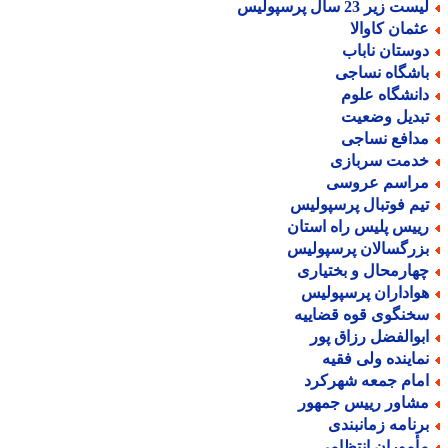
ست زیر 23 سال پرسپولیس
ثمان کاوالا
وستان ناباب
اشگاه نساجی
انشگاه علوم
بدیل وضعیت
دافع نساجی
دمت سربازی
راسم عروسی
یم فوتبال پرسپولیس
ییس پلیس راه استان
زرگسالان پرسپولیس
هارمحال و بختیاری
واداران پرسپولیس
خنگوی قوه قضاییه
بوالفضل رزاق پور
ماینده ولی فقیه
مام جمعه شهرکرد
شاور رییس جمهور
رنامه زمانبندی
أموران انتظامی