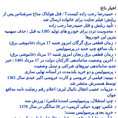
ار داغ:
میدرضا رجب زاده کیست؟ / قتل هولناک مداح سرشناس پس از
یش/ فیلم جنایت برای خانواده ارسال شد
أیید ربایش و قتل حمیدرضا رجب زاده
محدودیت تردد برای خودرو های تولید 1385 به قبل | حذف سهمیه
ین این خودروها
ان قطعی برق گرگان امروز شنبه 17 مرداد (خاموشی برق)
ک مدافع چپ جدید در پرسپولیس
ان قطعی برق زنجان امروز شنبه 17 مرداد (خاموشی برق)
آخرین وضعیت ساماندهی کارکنان دولت در 17 مرداد 1405 | خبر
د ساماندهی نیروهای شرکتی و تبدیل وضعیت
رسپولیس و دو خرید بلندمدت در آستانه نهایی سازی
ببینید| فیلمی از عروسی و کارت عروسی اکبر عبدی سال 1365
سط همسرش منتشر شد
زییات عجیب انتقال دانیال ایری؛ اعلام رقم رضایت نامه مدافع
ان
پ استقلال، پرسپولیسی است(عکس) | ورزش سه
س| چهره «نیکی کریمی» در 20 سالگی در سال 1370
رید بعدی پرسپولیس بست!