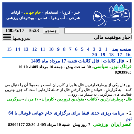
-
-
-
-
خبر
کرونا
استخدام
جام جهانی
اوقات
-
-
-
شرعی
آب و هوا
تماس
ویدئوهای ورزشی
16:23 | 1405/5/17
ار موفقیت مالی
سرویسها
حه بعد
1
2
3
4
5
6
7
8
9
10
11
12
13
14
15
20
19
18
17
فال کائنات | فال کائنات شنبه 17 مرداد ماه 1405
اک نیوز
-
سیاسی
-
30 ساعت پیش - جمعه 16 مرداد 1405، 10:10
82039
 فال یکی از پرطرفدارترین فال ها برای کاربران است و معمولا آن را دنبال می
د. - به گزارش ، خواندنِ فال و گرفتنِ فال از جمله کارهایی است که جزو بهترین
لیت های سرگرمی به شمار می رود ...
-
پرطرفدارترین
-
کائنات
-
متولدین فروردین
-
کاربران
-
17 مرداد
-
سرگرمی
برنامه ریزی جدی فیفا برای برگزاری جام جهانی فوتبال با 64
 ایران
-
ورزشی
-
7 روز پیش - شنبه 10 مرداد 1405، 22:30
82004177