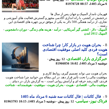
81970728
مان نامدار المپیک و جهان پس از سال ها
شش در کشتی، با راه اندازی آکادمی مجهز و گسترش فعالیت های آموزشی و
تجاری، از درآمد هفتگی 500 دلار به یکی از موفق ترین چهره های اقتصادی این
 ...
پیک
-
دلار
-
کشتی گیر آمریکایی
-
درآمد
-
هزینه های زندگی
-
دوران دانشجویی
-
2012 لندن
بحران هویت در بازار کار؛ چرا شناخت
ت فردی کلید اصلی موفقیت اقتصادی
ت؟
گزاری بازار
-
اقتصادی
-
12 روز پیش -
داد 1405، 16:02
81966856
ان هویت می تواند تصمیم گیری، روابط کاری و
قیت مالی را تحت تأثیر قرار دهد. در این مقاله می خوانید چرا شناخت هویت
ی، کلید رشد حرفه ای و آرامش روانی است. - به گزارش بازار، در دنیای ...
قیت مالی
-
اقتصادی
-
هویت
-
بحران هویت
-
موفقیت
-
هوشمندانه
-
شناخت
فال کائنات | فال کائنات سه شنبه 6 مرداد ماه 1405
اک نیوز
-
سیاسی
-
12 روز پیش - دوشنبه 5 مرداد 1405، 10:15
81963793