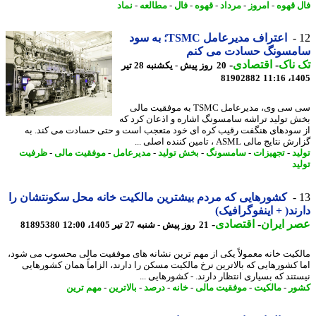
 قهوه
-
امروز
-
مرداد
-
قهوه
-
فال
-
مطالعه
-
نماد
اعتراف مدیرعامل TSMC؛ به سود
مسونگ حسادت می کنم
ناک
-
اقتصادی
-
20 روز پیش - یکشنبه 28 تیر
81902882
1405
سی سی وی، مدیرعامل TSMC به موفقیت مالی
 تولید تراشه سامسونگ اشاره و اذعان کرد که
سودهای هنگفت رقیب کره ای خود متعجب است و حتی حسادت می کند. به
ایج مالی ASML ، تامین کننده اصلی ...
د
-
تجهیزات
-
سامسونگ
-
بخش تولید
-
مدیرعامل
-
موفقیت مالی
-
ظرفیت
د
کشورهایی که مردم بیشترین مالکیت خانه محل سکونتشان را
ند( + اینفوگرافیک)
 ایران
-
اقتصادی
-
21 روز پیش - شنبه 27 تیر 1405، 12:00
81895380
کیت خانه معمولاً یکی از مهم ترین نشانه های موفقیت مالی محسوب می شود،
 کشورهایی که بالاترین نرخ مالکیت مسکن را دارند، الزاماً همان کشورهایی
تند که بسیاری انتظار دارند. - کشورهایی ...
ر
-
مالکیت
-
موفقیت مالی
-
خانه
-
درصد
-
بالاترین
-
مهم ترین