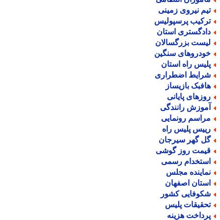
یم نیروی زمینی
رکیب پرسپولیس
ادگستری استان
یست بزرگسالان
ودروهای سنگین
لیس راه استان
رایط اضطراری
افبک بازیساز
وزهای پایانی
موزش رانندگی
راسم رونمایی
ییس پلیس راه
ل گهر سیرجان
یمت روز گوشی
ستخدام رسمی
ماینده مجلس
ستان اصفهان
کوفایی کشور
حقیقات پلیس
رداخت هزینه