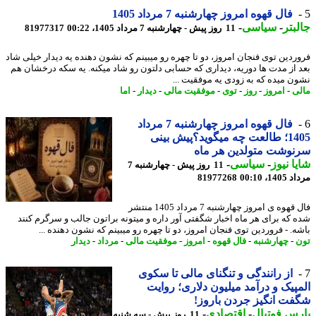
فال قهوه امروز چهارشنبه 7 مرداد 1405
بتر
-
سیاسی
-
11 روز پیش - چهارشنبه 7 مرداد 1405، 00:22
81977317
ردین توی فنجان امروز، دو تا چهره رو میبینم که نشون دهنده یه دیدار خیلی شاد
 از مدت ها دوریه، دیداری که حسابی دلتون رو شاد میکنه. یه سکه درخشان هم
ن میده که به زودی یه موفقیت ...
ی
-
امروز
-
روز
-
توی
-
موفقیت مالی
-
دیدار
-
اما
فال قهوه امروز چهارشنبه 7 مرداد
1405؛ طالعت چه میگوید؟پیش بینی
وشت متولدین هر ماه
ا نیوز
-
سیاسی
-
11 روز پیش - چهارشنبه 7
1، 00:10
81977268
فال قهوه ی امروز چهارشنبه 7 مرداد 1405 منتشر
 که برای هر ماه اخبار شگفتی آور داره و میتونه براتون جالب و سرگرم کنند
ه. - فروردین توی فنجان امروز، دو تا چهره رو میبینم که نشون دهنده ...
-
چهارشنبه
-
فال قهوه
-
امروز
-
موفقیت مالی
-
مرداد
-
دیدار
از رانندگی و تنگنای مالی تا سکوی
پیک و درآمد میلیون دلاری؛ روایت
ت انگیز جردن باروز!
س فوتبال
-
اقتصادی
-
11 روز پیش - سه شنبه