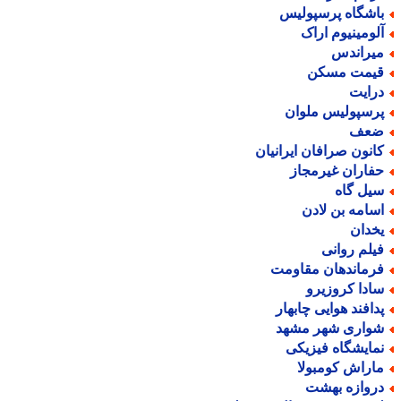
اشگاه پرسپولیس
لومینیوم اراک
یراندس
یمت مسکن
رایت
رسپولیس ملوان
عف
انون صرافان ایرانیان
فاران غیرمجاز
یل گاه
سامه بن لادن
خدان
یلم روانی
رماندهان مقاومت
ادا کروزیرو
دافند هوایی چابهار
واری شهر مشهد
مایشگاه فیزیکی
اراش کومبولا
روازه بهشت