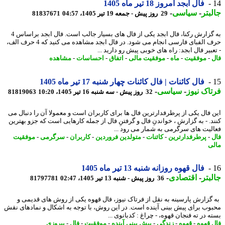
فال ابجد امروز 18 تیر ماه 1405
بتر
-
سیاسی
-
29 روز پیش - جمعه 19 تیر 1405، 04:57
81837671
به گزارش رکنا، فال ابجد یکی از فال های بسیار جالب است. فال ابجد براساس 4
حرف الفبای فارسی انجام می شود. در فال ابجد مشاهده می کنید که 4 حرف الف،
بیر فال ابجد: راه های خوبی پیش رو دارید ...
-
موفقیت
-
ماه
-
موفقیت مالی
-
اتفاق
-
احساسات
-
مشاهده
فال کائنات | فال کائنات چهار شنبه 17 تیر ماه 1405
اک نیوز
-
سیاسی
-
32 روز پیش - سه شنبه 16 تیر 1405، 10:20
81819063
 فال یکی از پرطرفدارترین فال ها برای کاربران است و معمولا آن را دنبال می
د. - به گزارش ، خواندنِ فال و گرفتنِ فال از جمله کارهایی است که جزو بهترین
لیت های سرگرمی به شمار می رود ...
-
پرطرفدارترین
-
کائنات
-
متولدین فروردین
-
کاربران
-
سرگرمی
-
موفقیت
ی
فال قهوه روزانه شنبه 13 تیر ماه 1405
بتر
-
اقتصادی
-
36 روز پیش - شنبه 13 تیر 1405، 02:47
81797781
گزارش پارسینه به نقل از فرتاک نیوز، فال قهوه یکی از روش های قدیمی و
وب برای پیش بینی آینده است. در این روش، با توجه به اشکال و نمادهای نقش
 در ته فنجان قهوه، - چراغ : کدبانوی ...
 قهوه
-
قهوه
-
زندگی
-
پیش بینی آینده
-
موفقیت
-
فال
-
پیروزی