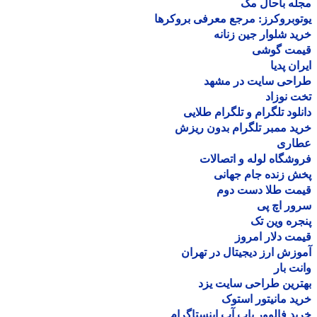
ه باحال مگ
وبروکرز: مرجع معرفی بروکرها
د شلوار جین زنانه
مت گوشی
ان پدیا
احی سایت در مشهد
 نوزاد
لود تلگرام و تلگرام طلایی
د ممبر تلگرام بدون ریزش
اری
شگاه لوله و اتصالات
 زنده جام جهانی
مت طلا دست دوم
ر اچ پی
ره وین تک
ت دلار امروز
زش ارز دیجیتال در تهران
ت بار
رین طراحی سایت یزد
د مانیتور استوک
د فالوور پاپ آپ اینستاگرام