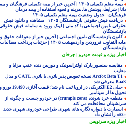
بیمه معلم تکمیلی ۱۴۰۵ | آخرین خبر از بیمه تکمیلی فرهنگیان و بیمه
نا | شرایط، پوشش ها، هزینه و نحوه استفاده از بیمه درمان
هنگیان+ جدول وضعیت بیمه معلم تکمیلی ۱۴۰۵
دریافت فیش حقوقی بازنشستگان ۱۴۰۵ | مشاهده و دانلود فیش
وقی تامین اجتماعی با کد ملی | لینک ورود به سامانه فیش حقوقی
زنشستگان
انون بازنشستگان تامین اجتماعی | آخرین خبر از معوقات حقوق و
مابه التفاوت فروردین و اردیبهشت ۱۴۰۵ | جزئیات پرداخت مطالبات
زنشستگان
بار ویژه
و قیمت خودرو | چرخان
قایسه سنسور پارک اولتراسونیک و دوربین دنده عقب مزایا و
ایب
Arcfox Beta T1 نسخه تعویض پذیر باتری با باتری CATL و مدل
معرفی شد
جیلی E2 الکتریکی در اروپا ثبت نام شد؛ قیمت آغازی 19,490 یورو و
ویل ها از سپتامبر
منطقه خرد شونده (crumple zone) در خودرو چیست و چگونه از
نشینان محافظت می کند
سمارت با دیواره نگاره های شهری طراحی خودروی شهری جدید
بار ویژه
سرنویس