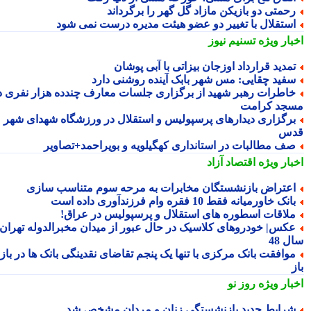
حمتی دو بازیکن مازاد گل گهر را برگرداند
ستقلال با تغییر دو عضو هیئت مدیره درست نمی شود
بار ویژه
تسنیم نیوز
مدید قرارداد اوزجان بیزاتی با آبی پوشان
فید چقایی: مس شهر بابک آینده روشنی دارد
اطرات رهبر شهید از برگزاری جلسات معارف چندده هزار نفری در
جد کرامت
رگزاری دیدارهای پرسپولیس و استقلال در ورزشگاه شهدای شهر
س
ف مطالبات در استانداری کهگیلویه و بویراحمد+تصاویر
بار ویژه
اقتصاد آزاد
عتراض بازنشستگان مخابرات به مرحه سوم متناسب سازی
انک خاورمیانه فقط 10 فقره وام فرزندآوری داده است
لاقات اسطوره های استقلال و پرسپولیس در عراق!
کس| خودروهای کلاسیک در حال عبور از میدان مخبرالدوله تهران؛
 48
وافقت بانک مرکزی با تنها یک پنجم تقاضای نقدینگی بانک ها در بازار
بار ویژه
روز نو
رایط جدید بازنشستگی زنان و مردان مشخص شد