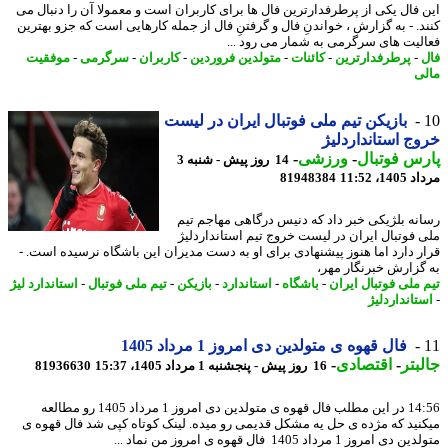
 فال یکی از پرطرفدارترین فال ها برای کاربران است و معمولا آن را دنبال می
د. - به گزارش ، خواندنِ فال و گرفتنِ فال از جمله کارهایی است که جزو بهترین
لیت های سرگرمی به شمار می رود ...
-
پرطرفدارترین
-
کائنات
-
متولدین فروردین
-
کاربران
-
سرگرمی
-
موفقیت
ی
بازیکن تیم ملی فوتبال ایران در لیست
ج استانداردلیژ
س فوتبال
-
ورزشی
-
14 روز پیش - شنبه 3
1، 11:52
81948384
نه بلژیکی خبر داد که دنیس درگاهی مهاجم تیم
 فوتبال ایران در لیست خروج تیم استانداردلیژ
ر دارد اما هنوز پیشنهادی برای او به دست مدیران این باشگاه نرسیده است. -
گزارش خبرنگار مهر،
 ملی فوتبال ایران
-
باشگاه
-
استاندارد
-
بازیکن
-
تیم ملی فوتبال
-
استاندارد لیژ
تانداردلیژ
فال قهوه ی متولدین دی امروز 1 مرداد 1405
بتر
-
اقتصادی
-
16 روز پیش - پنجشنبه 1 مرداد 1405، 15:37
81936630
14:56 در این مطلب فال قهوه ی متولدین دی امروز 1 مرداد 1405 رو مطالعه
نید که مژده ی حل یه مشکل قدیمی رو میده. لینک کوتاه کپی شد فال قهوه ی
 امروز 1 مرداد 1405 فال قهوه ی امروز من نماد ...