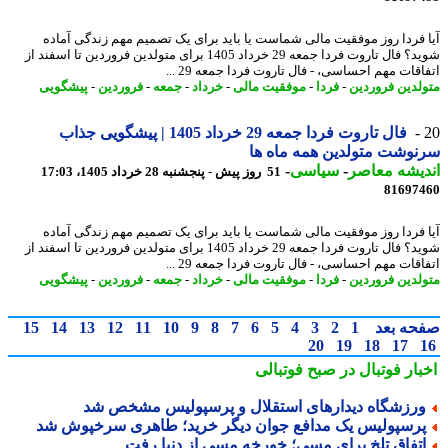
 فردا روز موفقیت مالی شماست یا باید برای یک تصمیم مهم زندگی آماده
شوید؟ فال تاروت فردا جمعه 29 خرداد 1405 برای متولدین فروردین تا اسفند از
قات مهم احساسی، - فال تاروت فردا جمعه 29 ...
لدین فروردین
-
فردا
-
موفقیت مالی
-
خرداد
-
جمعه
-
فروردین
-
پیشگویی
فال تاروت فردا جمعه 29 خرداد 1405 | پیشگویی جذاب
وشت متولدین همه ماه ها
یشه معاصر
-
سیاسی
-
51 روز پیش - پنجشنبه 28 خرداد 1405، 17:03
81697
 فردا روز موفقیت مالی شماست یا باید برای یک تصمیم مهم زندگی آماده
شوید؟ فال تاروت فردا جمعه 29 خرداد 1405 برای متولدین فروردین تا اسفند از
قات مهم احساسی، - فال تاروت فردا جمعه 29 ...
لدین فروردین
-
فردا
-
موفقیت مالی
-
خرداد
-
جمعه
-
فروردین
-
پیشگویی
حه بعد
1
2
3
4
5
6
7
8
9
10
11
12
13
14
15
20
19
18
17
بار فوتبال در صبح فوتبالی
رزشگاه دیدارهای استقلال و پرسپولیس مشخص شد
رسپولیس یک مدافع جوان دیگر خرید؛ طاهری سرخپوش شد
تفاق تلخ برای مسی؛ خورخه مسی از دنیا رفت