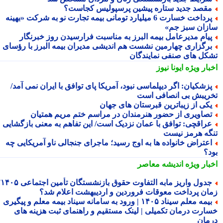
قصد جدید ستاره پیشین پرسپولیس کجاست؟
پرداخت خسارت 6 میلیارد تومانی بیمه تجارت نو به شرکت «بهینه
زان سبز جم»
یام مدیرعامل بیمه البرز به مناسبت فرارسیدن روز خبرنگار
رگزاری چهارمین نشست هم اندیشی مدیران بیمه البرز با رؤسای
کل های صنفی نمایندگان
بار ویژه
ایونا نیوز
زشکیان: اگر دیپلماسی نبود، آمریکا پای توافق با ایران نمی آمد/
ریبش بی انصافی است
کی از زیباترین قبرستان های جهان
صاویری از حضور هنرمندان در مراسم ختم مریم همتیان
راقچی: توافق با عمان نزدیک است/ این تفاهم به معنی بازگشایی
گه هرمز نیست
عتراض خانواده ها به اوج رسید؛ ماجرای جنجالی ناو آمریکایی چه
د؟
بار ویژه
اندیشه معاصر
جدول واریز مابه التفاوت حقوق بازنشستگان تأمین اجتماعی ۱۴۰۵؛
ان پرداخت معوقات فروردین و اردیبهشت اعلام شد؟
بیمه معلم سیناد ۱۴۰۵ | ورود به سامانه سیناد بیمه معلم و پیگیری
ارت درمان تکمیلی | لینک مستقیم و راهنمای ثبت هزینه های
مان