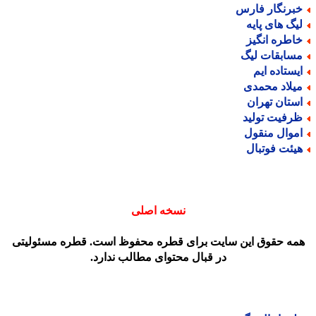
برنگار فارس
یگ های پایه
اطره انگیز
سابقات لیگ
یستاده ایم
یلاد محمدی
ستان تهران
رفیت تولید
موال منقول
یئت فوتبال
نسخه اصلی
مه حقوق این سایت برای قطره محفوظ است. قطره مسئولیتی
در قبال محتوای مطالب ندارد.